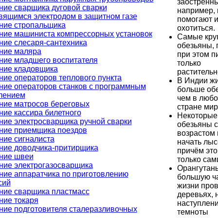
заострённы
ние сварщика дуговой сварки
например,
вящимся электродом в защитном газе
помогают 
ние стропальщика
охотиться.
ние машиниста компрессорных установок
Самые кру
ние слесаря-сантехника
обезьяны, 
ние маляра
при этом п
ние младшего воспитателя
только
ние кладовщика
растительн
ние операторов теплового пункта
В Индии ж
ние операторов станков с программным
больше обе
лением
чем в любо
ние матросов береговых
стране мир
ние кассира билетного
Некоторые
ние электросварщика ручной сварки
обезьяны с
ние приемщика поездов
возрастом 
ние сигналиста
начать лыс
ние доводчика-притирщика
причём это
ние швеи
только сам
ние электрогазосварщика
Орангутан
ние аппаратчика по приготовлению
большую ч
сий
жизни пров
ние сварщика пластмасс
деревьях, 
ние токаря
наступлен
ние подготовителя сталеразливочных
темноты