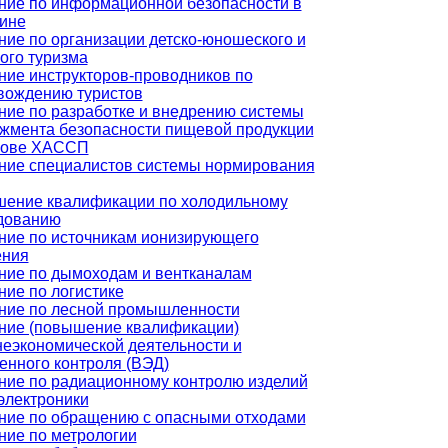
ние по информационной безопасности в
ине
ние по организации детско-юношеского и
ого туризма
ние инструкторов-проводников по
вождению туристов
ние по разработке и внедрению системы
жмента безопасности пищевой продукции
нове ХАССП
ние специалистов системы нормирования
ение квалификации по холодильному
дованию
ние по источникам ионизирующего
ения
ние по дымоходам и вентканалам
ние по логистике
ние по лесной промышленности
ние (повышение квалификации)
еэкономической деятельности и
енного контроля (ВЭД)
ние по радиационному контролю изделий
электроники
ние по обращению с опасными отходами
ние по метрологии