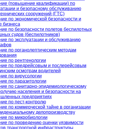
ние (повышение квалификации) по
уатации и безопасному обслуживанию
технических сооружений (ГТС)
ние по экономической безопасности и
е бизнеса
ние по безопасности полетов беспилотных
шных судов (беспилотников)
ние по эксплуатации и обслуживанию
рафов
ние по органолептическим методам
дования
ние по рентгенологии
ние по предрейсовым и послерейсовым
инским осмотрам водителей
ние по вирусологии
ние по паразитологии
ние по санитарно-эпидемиологическому
получию населения и безопасности на
шленных предприятиях
ние по пест-контролю
ние по коммерческой тайне в организации
фиденциальному делопроизводству
ние по микробиологии
ние по проведению оценки уязвимости
тов транспортной инфраструктуры