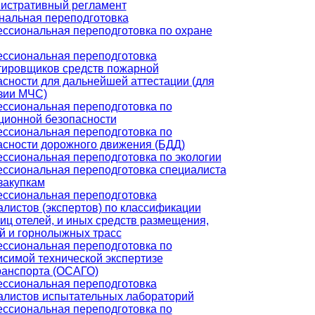
истративный регламент
альная переподготовка
ссиональная переподготовка по охране
ссиональная переподготовка
тировщиков средств пожарной
асности для дальнейшей аттестации (для
зии МЧС)
ссиональная переподготовка по
ционной безопасности
ссиональная переподготовка по
асности дорожного движения (БДД)
ссиональная переподготовка по экологии
ссиональная переподготовка специалиста
закупкам
ссиональная переподготовка
алистов (экспертов) по классификации
иц отелей, и иных средств размещения,
й и горнолыжных трасс
ссиональная переподготовка по
исимой технической экспертизе
ранспорта (ОСАГО)
ссиональная переподготовка
алистов испытательных лабораторий
ссиональная переподготовка по