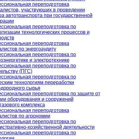
ссиональная переподготовка
алистов, участвующих в проведении
ра автотранспорта при государственной
трации
ссиональная переподготовка по
атизации технологических процессов и
водств
ссиональная переподготовка
алистов по энергоаудиту
ссиональная переподготовка по
оэнергетике и электротехнике
ссиональная переподготовка по
ельству (ПГС)
ссиональная переподготовка по
еским технологиям переработки
одородного сырья
ссиональная переподготовка по защите от
зии оборудования и сооружений
газового комплекса
ссиональная переподготовка
алистов по агрономии
ссиональная переподготовка по
истративно-хозяйственной деятельности
ссиональная переподготовка по
ологии