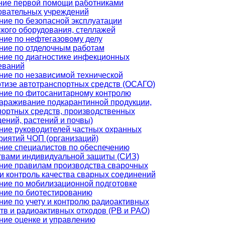
ние первой помощи работниками
овательных учреждений
ние по безопасной эксплуатации
ского оборудования, стеллажей
ние по нефтегазовому делу
ние по отделочным работам
ние по диагностике инфекционных
еваний
ние по независимой технической
ртизе автотранспортных средств (ОСАГО)
ние по фитосанитарному контролю
зараживание подкарантинной продукции,
портных средств, производственных
ений, растений и почвы)
ние руководителей частных охранных
риятий ЧОП (организаций)
ние специалистов по обеспечению
твами индивидуальной защиты (СИЗ)
ние правилам производства сварочных
 и контроль качества сварных соединений
ние по мобилизационной подготовке
ние по биотестированию
ние по учету и контролю радиоактивных
тв и радиоактивных отходов (РВ и РАО)
ние оценке и управлению