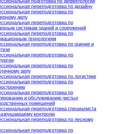
ссиональная подготовка по дефектологии
ссиональная переподготовка по дизайну
ссиональная переподготовка по
ерному делу
ссиональная переподготовка по
ерным системам зданий и сооружений
ссиональная переподготовка по
мационным технологиям
ссиональная переподготовка по оценке и
ртизе
ссиональная переподготовка по
лургии
ссиональная переподготовка по
отечному делу
ссиональная переподготовка по логистике
ссиональная переподготовка по
остроению
ссиональная переподготовка по
тированию и обслуживанию чистых
водственных помещений
ссиональная переподготовка специалиста
разрушающему контролю
ссиональная переподготовка по лесному
ссиональная переподготовка по