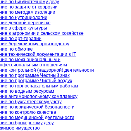
ние по библиотечному делу
ние по защите от коррозии
ние по методам изоляции
ние по нутрициологии
ние деловой переписке
ние в сфере культуры
ние в агрономии и сельском хозяйстве
ние по арт-терапии
ние бережливому производству
ние по обмотке
ние технической документации в IT
ние по межнациональным и
нфессиональным отношениям
ние контрольной (надзорной) деятельности
ние по программе Честный знак
ние по программе Чистый воздух
ние по горноспасательным работам
ние по водным ресурсам
ние антимонопольному комплаенсу
ние по бухгалтерскому учету
ние по юридической безопасности
ние по контролю качества
ние по медицинской деятельности
ние по брокерскому делу
жимое имущество