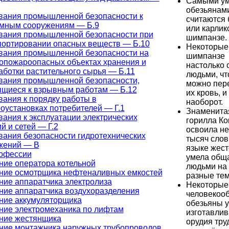
Самыми у
обезьянам
вания промышленной безопасности к
считаются 
мным сооружениям — Б.9
или карли
вания промышленной безопасности при
шимпанзе.
портировании опасных веществ — Б.10
Некоторые
вания промышленной безопасности на
шимпанзе
опожароопасных объектах хранения и
настолько 
аботки растительного сырья — Б.11
людьми, чт
вания промышленной безопасности,
можно пер
ящиеся к взрывным работам — Б.12
их кровь, и
вания к порядку работы в
наоборот.
роустановках потребителей — Г.1
Знаменита
вания к эксплуатации электрических
горилла Ко
й и сетей — Г.2
освоила не
вания безопасности гидротехнических
тысяч слов
жений — В
языке жест
офессии
умела обща
ние оператора котельной
людьми на
ние осмотрщика нефтеналивных емкостей
разные те
ние аппаратчика электролиза
Некоторые
ние аппаратчика воздухоразделения
человекоо
ние аккумуляторщика
обезьяны 
ние электромеханика по лифтам
изготавлив
ние жестянщика
орудия тру
ние монтажника наружных трубопроводов