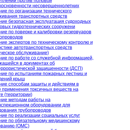
уплений против половой
косновенности несовершеннолетних
ние по организации технического
живания транспортных средств
ние безопасная эксплуатация судоходных
товых гидротехнических сооружени
ние по поверке и калибровки резервуаров
бопроводов
ние экспертов по техническому контролю и
остике автотранспортных средств
ическое обслуживание)
ние по работе со служебной информацией,
жащейся в документах об
еррористической защищенности (ДСП)
ние по испытаниям пожарных лестниц и
дений крыш
ние способам защиты и действиям в
е применения токсичных веществ на
е (территории)
ние методам работы на
нспекционном оборудовании для
дования трубопроводов
ние по реализации социальных услуг
ние по обязательному медицинскому
ованию (ОМС)