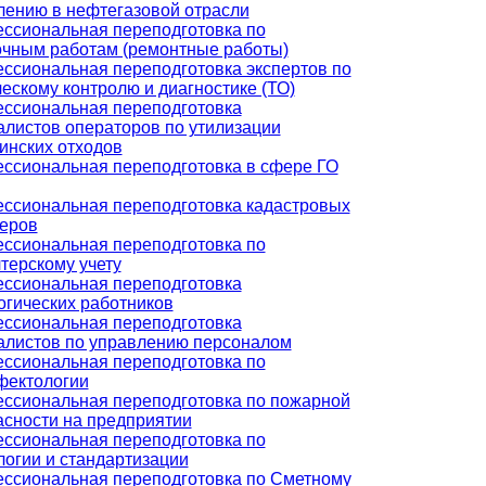
лению в нефтегазовой отрасли
ссиональная переподготовка по
очным работам (ремонтные работы)
ссиональная переподготовка экспертов по
ескому контролю и диагностике (ТО)
ссиональная переподготовка
алистов операторов по утилизации
инских отходов
ссиональная переподготовка в сфере ГО
ссиональная переподготовка кадастровых
еров
ссиональная переподготовка по
терскому учету
ссиональная переподготовка
огических работников
ссиональная переподготовка
алистов по управлению персоналом
ссиональная переподготовка по
фектологии
ссиональная переподготовка по пожарной
асности на предприятии
ссиональная переподготовка по
логии и стандартизации
ссиональная переподготовка по Сметному