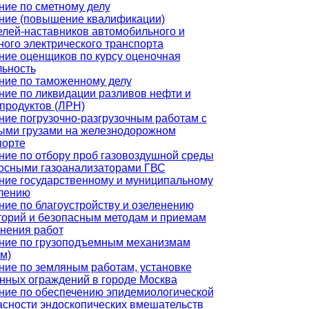
ние по сметному делу
ние (повышение квалификации)
елей-наставников автомобильного и
ного электрического транспорта
ние оценщиков по курсу оценочная
льность
ние по таможенному делу
ние по ликвидации разливов нефти и
продуктов (ЛРН)
ние погрузочно-разгрузочным работам с
ыми грузами на железнодорожном
порте
ние по отбору проб газовоздушной среды
осными газоанализаторами ГВС
ние государственному и муниципальному
лению
ние по благоустройству и озеленению
торий и безопасным методам и приемам
нения работ
ние по грузоподъемным механизмам
м)
ние по земляным работам, установке
нных ограждений в городе Москва
ние по обеспечению эпидемиологической
асности эндоскопических вмешательств