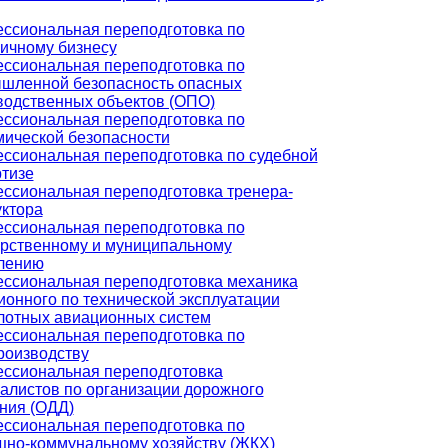
ссиональная переподготовка по
ничному бизнесу
ссиональная переподготовка по
шленной безопасность опасных
водственных объектов (ОПО)
ссиональная переподготовка по
мической безопасности
ссиональная переподготовка по судебной
ртизе
ссиональная переподготовка тренера-
уктора
ссиональная переподготовка по
арственному и муниципальному
лению
ссиональная переподготовка механика
ионного по технической эксплуатации
лотных авиационных систем
ссиональная переподготовка по
роизводству
ссиональная переподготовка
алистов по организации дорожного
ния (ОДД)
ссиональная переподготовка по
но-коммунальному хозяйству (ЖКХ)