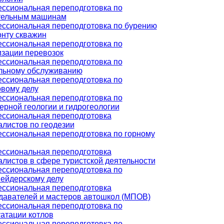
ссиональная переподготовка по
тельным машинам
ссиональная переподготовка по бурению
онту скважин
ссиональная переподготовка по
изации перевозок
ссиональная переподготовка по
льному обслуживанию
ссиональная переподготовка по
овому делу
ссиональная переподготовка по
ерной геологии и гидрогеологии
ссиональная переподготовка
алистов по геодезии
ссиональная переподготовка по горному
ссиональная переподготовка
алистов в сфере туристской деятельности
ссиональная переподготовка по
ейдерскому делу
ссиональная переподготовка
давателей и мастеров автошкол (МПОВ)
ссиональная переподготовка по
уатации котлов
ссиональная переподготовка по