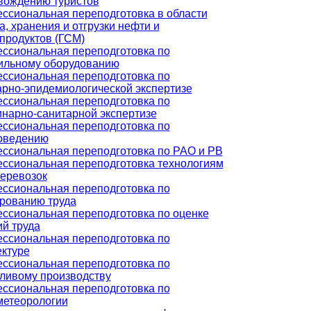
вождению туристов
ссиональная переподготовка в области
, хранения и отгрузки нефти и
продуктов (ГСМ)
ссиональная переподготовка по
ильному оборудованию
ссиональная переподготовка по
арно-эпидемиологической экспертизе
ссиональная переподготовка по
инарно-санитарной экспертизе
ссиональная переподготовка по
оведению
ссиональная переподготовка по РАО и РВ
ссиональная переподготовка технологиям
перевозок
ссиональная переподготовка по
рованию труда
ссиональная переподготовка по оценке
ий труда
ссиональная переподготовка по
ектуре
ссиональная переподготовка по
ливому производству
ссиональная переподготовка по
метеорологии