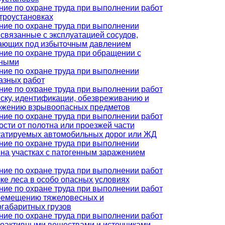
ние по охране труда при выполнении работ
ктроустановках
ние по охране труда при выполнении
 связанные с эксплуатацией сосудов,
ающих под избыточным давлением
ние по охране труда при обращении с
ными
ние по охране труда при выполнении
азных работ
ние по охране труда при выполнении работ
иску, идентификации, обезвреживанию и
ожению взрывоопасных предметов
ние по охране труда при выполнении работ
ости от полотна или проезжей части
уатируемых автомобильных дорог или ЖД
ние по охране труда при выполнении
 на участках с патогенным заражением
ние по охране труда при выполнении работ
ке леса в особо опасных условиях
ние по охране труда при выполнении работ
ремещению тяжеловесных и
огабаритных грузов
ние по охране труда при выполнении работ
иоактивными веществами и источниками