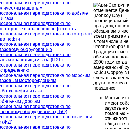
ссиональная переподготовка по
влическим машинам
отмечается День
ссиональная переподготовка по добыче
(Monkey Day) —
и газа
неофициальный
ссиональная переподготовка по
праздник, посв
портировке и хранению нефти и газа
обезьянам в час
ссиональная переподготовка по контролю
всем приматам в
тва нефти
в том числе и не
ссиональная переподготовка по
человекообразн
газовому оборудованию
Традиция отмеч
ссиональная переподготовка по
обезьян появила
мным хранилищам газа (ПХГ)
2000 году, когда
ссиональная переподготовка по
американский х
аспределению
Кейси Сорроу в 
ссиональная переподготовка по морским
сделал в календ
газовым месторождениям
друга пометку о
ссиональная переподготовка по
празднике.
ботке нефти и газа
ссиональная переподготовка по
Многие их
обильным дорогам
имеют соб
ссиональная переподготовка по
звуковые я
аллонному оборудованию (ГБО)
помощью к
ссиональная переподготовка по железной
эти живот
е (ЖД)
общаются 
ссиональная переподготовка по
сородичам