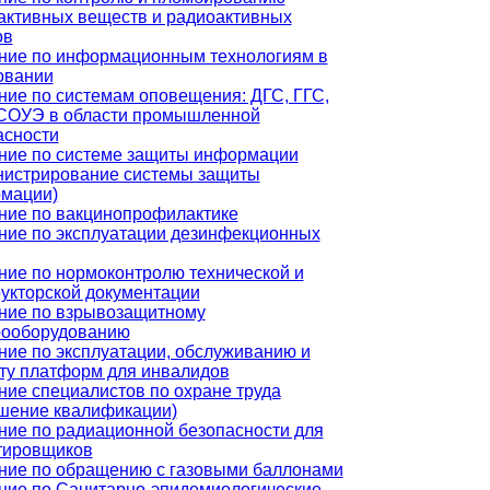
активных веществ и радиоактивных
ов
ние по информационным технологиям в
овании
ние по системам оповещения: ДГС, ГГС,
СОУЭ в области промышленной
асности
ние по системе защиты информации
нистрирование системы защиты
мации)
ние по вакцинопрофилактике
ние по эксплуатации дезинфекционных
ние по нормоконтролю технической и
рукторской документации
ние по взрывозащитному
рооборудованию
ние по эксплуатации, обслуживанию и
ту платформ для инвалидов
ние специалистов по охране труда
шение квалификации)
ние по радиационной безопасности для
тировщиков
ние по обращению с газовыми баллонами
ние по Санитарно-эпидемиологические