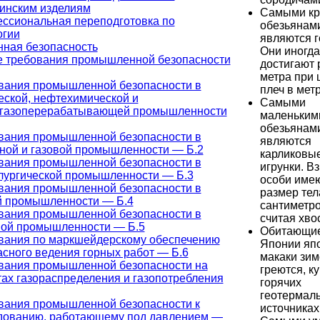
инским изделиям
Самыми к
ссиональная переподготовка по
обезьянам
огии
являются г
ная безопасность
Они иногда
 требования промышленной безопасности
достигают 
метра при
вания промышленной безопасности в
плеч в метр
еской, нефтехимической и
Самыми
газоперерабатывающей промышленности
маленьким
обезьянам
вания промышленной безопасности в
являются
ной и газовой промышленности — Б.2
карликовы
вания промышленной безопасности в
игрунки. В
лургической промышленности — Б.3
особи име
вания промышленной безопасности в
размер тел
й промышленности — Б.4
сантиметро
вания промышленной безопасности в
считая хво
ной промышленности — Б.5
Обитающие
вания по маркшейдерскому обеспечению
Японии яп
асного ведения горных работ — Б.6
макаки зим
вания промышленной безопасности на
греются, к
тах газораспределения и газопотребления
горячих
геотермал
вания промышленной безопасности к
источниках
дованию, работающему под давлением —