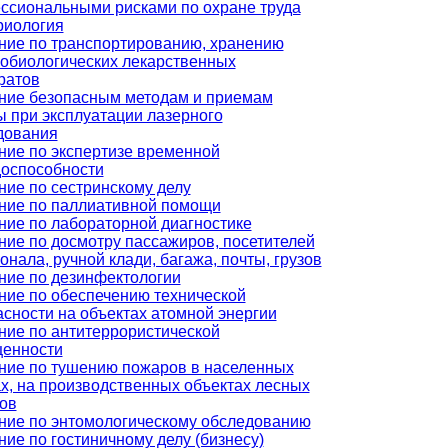
ссиональными рисками по охране труда
риология
ние по транспортированию, хранению
обиологических лекарственных
ратов
ние безопасным методам и приемам
ы при эксплуатации лазерного
дования
ние по экспертизе временной
доспособности
ние по сестринскому делу
ние по паллиативной помощи
ние по лабораторной диагностике
ние по досмотру пассажиров, посетителей
онала, ручной клади, багажа, почты, грузов
ние по дезинфектологии
ние по обеспечению технической
асности на объектах атомной энергии
ние по антитеррористической
енности
ние по тушению пожаров в населенных
ах, на производственных объектах лесных
ов
ние по энтомологическому обследованию
ие по гостиничному делу (бизнесу)