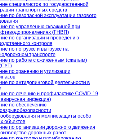
ние специалистов по государственной
трации транспортных средств
ние по безопасной эксплуатации газового
дования
ние по управлению скважиной при
ефтеводопроявлениях (ГНВП)
ние по организации и проведению
водственного контроля
ие по погрузке и выгрузке на
нодорожном транспорте
ние по работе с сжиженным (сжатым)
(СУГ)
ние по хранению и утилизации
ипасов
ние по антидопинговой деятельности в
е
ние по лечению и профилактике COVID-19
навирусная инфекция)
ние по обеспечению
овзрывобезопасности
рооборудования и молниезащиты особо
х объектов
ние по организации дорожного движения
роизводстве дорожных работ
ние по контролю и пломбированию