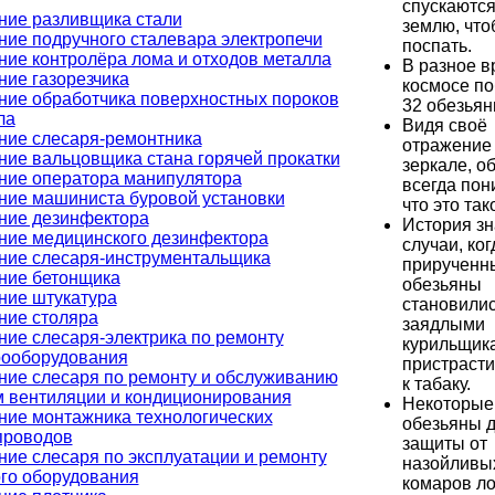
спускаются
ние разливщика стали
землю, что
ние подручного сталевара электропечи
поспать.
ние контролёра лома и отходов металла
В разное в
ние газорезчика
космосе п
ние обработчика поверхностных пороков
32 обезьян
ла
Видя своё
ние слесаря-ремонтника
отражение
ние вальцовщика стана горячей прокатки
зеркале, о
ние оператора манипулятора
всегда пон
ние машиниста буровой установки
что это так
ние дезинфектора
История зн
ние медицинского дезинфектора
случаи, ког
ние слесаря-инструментальщика
прирученн
ние бетонщика
обезьяны
ние штукатура
становили
ние столяра
заядлыми
ние слесаря-электрика по ремонту
курильщик
рооборудования
пристраст
ние слесаря по ремонту и обслуживанию
к табаку.
м вентиляции и кондиционирования
Некоторые
ние монтажника технологических
обезьяны 
проводов
защиты от
ние слесаря по эксплуатации и ремонту
назойливы
ого оборудования
комаров л