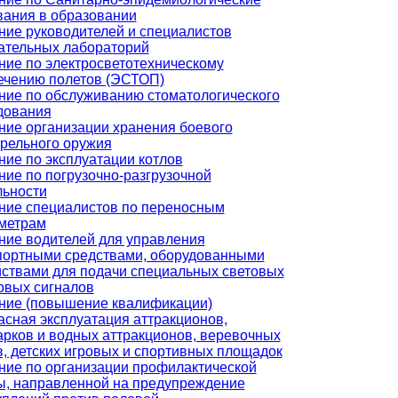
вания в образовании
ние руководителей и специалистов
ательных лабораторий
ние по электросветотехническому
ечению полетов (ЭСТОП)
ние по обслуживанию стоматологического
дования
ние организации хранения боевого
трельного оружия
ние по эксплуатации котлов
ние по погрузочно-разгрузочной
льности
ние специалистов по переносным
метрам
ние водителей для управления
портными средствами, оборудованными
йствами для подачи специальных световых
ковых сигналов
ние (повышение квалификации)
асная эксплуатация аттракционов,
арков и водных аттракционов, веревочных
в, детских игровых и спортивных площадок
ние по организации профилактической
ы, направленной на предупреждение