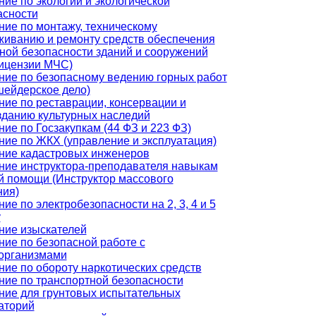
ие по экологии и экологической
асности
ние по монтажу, техническому
живанию и ремонту средств обеспечения
ной безопасности зданий и сооружений
лицензии МЧС)
ние по безопасному ведению горных работ
шейдерское дело)
ние по реставрации, консервации и
зданию культурных наследий
ие по Госзакупкам (44 ФЗ и 223 ФЗ)
ние по ЖКХ (управление и эксплуатация)
ние кадастровых инженеров
ние инструктора-преподавателя навыкам
й помощи (Инструктор массового
ния)
ие по электробезопасности на 2, 3, 4 и 5
у
ние изыскателей
ние по безопасной работе с
организмами
ние по обороту наркотических средств
ние по транспортной безопасности
ние для грунтовых испытательных
аторий