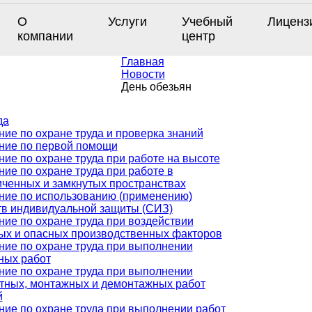
О
Услуги
Учебный
Лиценз
компании
центр
Главная
Новости
День обезьян
да
ние по охране труда и проверка знаний
ние по первой помощи
ние по охране труда при работе на высоте
ие по охране труда при работе в
иченных и замкнутых пространствах
ние по использованию (применению)
тв индивидуальной защиты (СИЗ)
ние по охране труда при воздействии
ых и опасных производственных факторов
ние по охране труда при выполнении
ных работ
ние по охране труда при выполнении
тных, монтажных и демонтажных работ
й
ние по охране труда при выполнении работ