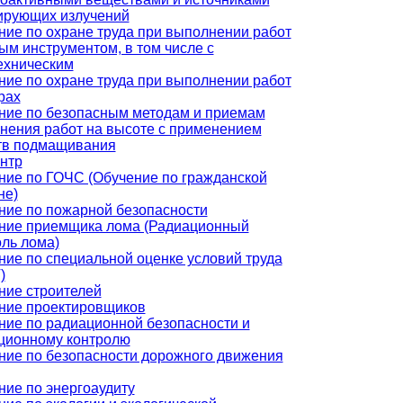
ирующих излучений
ние по охране труда при выполнении работ
ым инструментом, в том числе с
ехническим
ние по охране труда при выполнении работ
рах
ние по безопасным методам и приемам
нения работ на высоте с применением
тв подмащивания
нтр
ние по ГОЧС (Обучение по гражданской
не)
ние по пожарной безопасности
ние приемщика лома (Радиационный
оль лома)
ние по специальной оценке условий труда
)
ние строителей
ние проектировщиков
ние по радиационной безопасности и
ционному контролю
ние по безопасности дорожного движения
ние по энергоаудиту