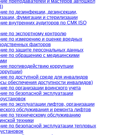
ние преподавателей и мастеров автошкол
)
ние по дезинфекции, дезинсекции,
изации, фумигации и стерилизации
ние внутренних аудиторов по СМК ISO
ние по экспортному контролю
ние по измерению и оценке вредных
водственных факторов
ние по защите персональных данных
ние по обращению с медицинскими
ами
ние противодействию коррупции
коррупции)
ние по доступной среде для инвалидов
осы обеспечения доступности инвалидов)
ние по организации воинского учета
ние по безопасной эксплуатации
роустановок
ние по эксплуатации лифтов, организации
ческого обслуживания и ремонта лифтов
ние по техническому обслуживанию
инской техники
ние по безопасной эксплуатации тепловых
оустановок