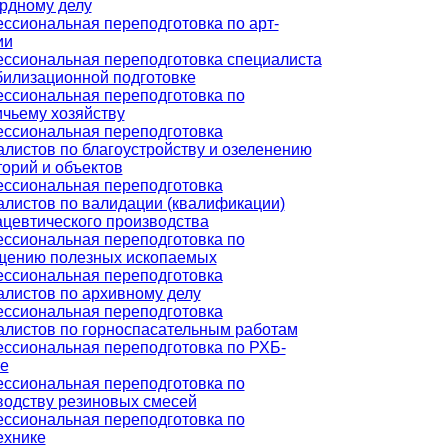
рдному делу
ссиональная переподготовка по арт-
ии
ссиональная переподготовка специалиста
билизационной подготовке
ссиональная переподготовка по
ичьему хозяйству
ссиональная переподготовка
алистов по благоустройству и озеленению
торий и объектов
ссиональная переподготовка
алистов по валидации (квалификации)
цевтического производства
ссиональная переподготовка по
щению полезных ископаемых
ссиональная переподготовка
алистов по архивному делу
ссиональная переподготовка
алистов по горноспасательным работам
ссиональная переподготовка по РХБ-
е
ссиональная переподготовка по
водству резиновых смесей
ссиональная переподготовка по
ехнике