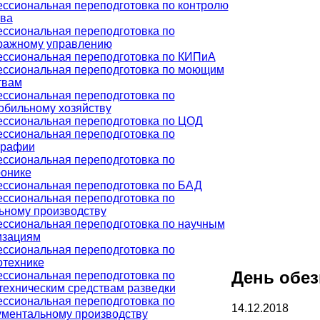
ссиональная переподготовка по контролю
тва
ссиональная переподготовка по
ражному управлению
ссиональная переподготовка по КИПиА
ссиональная переподготовка по моющим
твам
ссиональная переподготовка по
обильному хозяйству
ссиональная переподготовка по ЦОД
ссиональная переподготовка по
графии
ссиональная переподготовка по
ронике
ссиональная переподготовка по БАД
ссиональная переподготовка по
ьному производству
ссиональная переподготовка по научным
изациям
ссиональная переподготовка по
отехнике
День обез
ссиональная переподготовка по
техническим средствам разведки
ссиональная переподготовка по
14.12.2018
ументальному производству