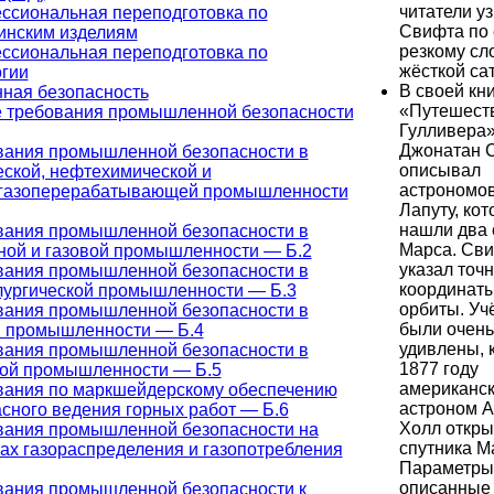
читатели у
ссиональная переподготовка по
Свифта по 
инским изделиям
резкому сло
ссиональная переподготовка по
жёсткой са
огии
В своей кн
ая безопасность
«Путешест
 требования промышленной безопасности
Гулливера
Джонатан 
вания промышленной безопасности в
описывал
ской, нефтехимической и
астрономов
газоперерабатывающей промышленности
Лапуту, ко
нашли два 
вания промышленной безопасности в
Марса. Св
ной и газовой промышленности — Б.2
указал точ
вания промышленной безопасности в
координаты
лургической промышленности — Б.3
орбиты. Уч
вания промышленной безопасности в
были очень
й промышленности — Б.4
удивлены, к
вания промышленной безопасности в
1877 году
ной промышленности — Б.5
американс
вания по маркшейдерскому обеспечению
астроном 
сного ведения горных работ — Б.6
Холл откры
вания промышленной безопасности на
спутника М
ах газораспределения и газопотребления
Параметры
описанные
вания промышленной безопасности к