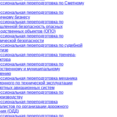
ссиональная переподготовка по Сметному
ссиональная переподготовка по
ичному бизнесу
ссиональная переподготовка по
шленной безопасность опасных
водственных объектов (ОПО)
ссиональная переподготовка по
ической безопасности
ссиональная переподготовка по судебной
тизе
ссиональная переподготовка тренера-
ктора
ссиональная переподготовка по
арственному и муниципальному
лению
ссиональная переподготовка механика
онного по технической эксплуатации
лотных авиационных систем
ссиональная переподготовка по
роизводству
ссиональная переподготовка
алистов по организации дорожного
ния (ОДД)
ссиональная переподготовка по