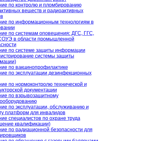
ние по контролю и пломбированию
активных веществ и радиоактивных
ов
ние по информационным технологиям в
овании
ие по системам оповещения: ДГС, ГГС,
СОУЭ в области промышленной
асности
ние по системе защиты информации
нистрирование системы защиты
мации)
ние по вакцинопрофилактике
ние по эксплуатации дезинфекционных
ие по нормоконтролю технической и
укторской документации
ние по взрывозащитному
рооборудованию
ие по эксплуатации, обслуживанию и
ту платформ для инвалидов
ие специалистов по охране труда
шение квалификации)
ие по радиационной безопасности для
тировщиков
ние по обращению с газовыми баллонами