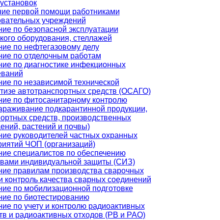
установок
ние первой помощи работниками
овательных учреждений
ие по безопасной эксплуатации
кого оборудования, стеллажей
ие по нефтегазовому делу
ние по отделочным работам
ние по диагностике инфекционных
еваний
ие по независимой технической
тизе автотранспортных средств (ОСАГО)
ние по фитосанитарному контролю
араживание подкарантинной продукции,
ортных средств, производственных
ний, растений и почвы)
ние руководителей частных охранных
иятий ЧОП (организаций)
ние специалистов по обеспечению
твами индивидуальной защиты (СИЗ)
ние правилам производства сварочных
и контроль качества сварных соединений
ние по мобилизационной подготовке
ние по биотестированию
ие по учету и контролю радиоактивных
в и радиоактивных отходов (РВ и РАО)