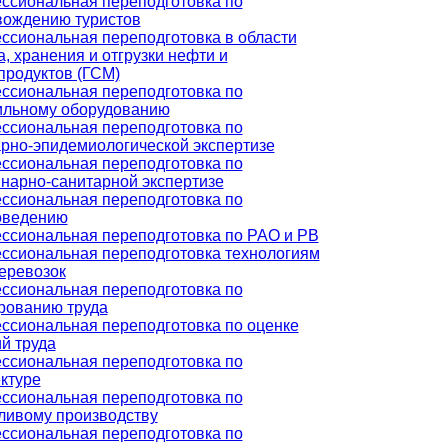
ссиональная переподготовка по
вождению туристов
ссиональная переподготовка в области
, хранения и отгрузки нефти и
продуктов (ГСМ)
ссиональная переподготовка по
ильному оборудованию
ссиональная переподготовка по
рно-эпидемиологической экспертизе
ссиональная переподготовка по
нарно-санитарной экспертизе
ссиональная переподготовка по
оведению
ссиональная переподготовка по РАО и РВ
ссиональная переподготовка технологиям
еревозок
ссиональная переподготовка по
рованию труда
ссиональная переподготовка по оценке
й труда
ссиональная переподготовка по
ктуре
ссиональная переподготовка по
ливому производству
ссиональная переподготовка по