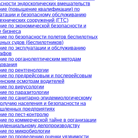
сности эндоскопических вмешательств
ние (повышение квалификации) по
уатации и безопасному обслуживанию
ехнических сооружений (ГТС)
ие по экономической безопасности и
е бизнеса
ие по безопасности полетов беспилотных
ных судов (беспилотников)
ие по эксплуатации и обслуживанию
рафов
ние по органолептическим методам
дования
ие по рентгенологии
ние по предрейсовым и послерейсовым
инским осмотрам водителей
ие по вирусологии
ие по паразитологии
ние по санитарно-эпидемиологическому
олучию населения и безопасности на
шленных предприятиях
ие по пест-контролю
ие по коммерческой тайне в организации
фиденциальному делопроизводству
ние по микробиологии
ние по проведению оценки уязвимости