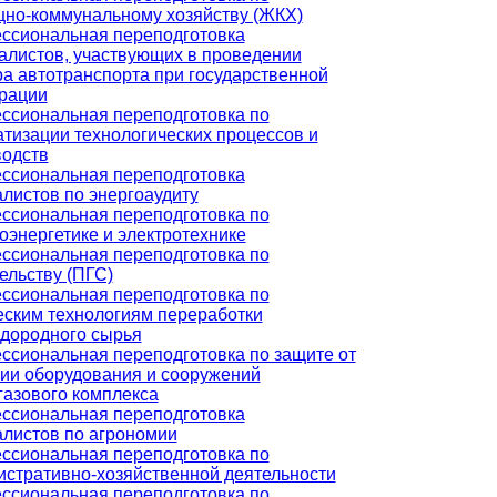
но-коммунальному хозяйству (ЖКХ)
ссиональная переподготовка
алистов, участвующих в проведении
а автотранспорта при государственной
трации
ссиональная переподготовка по
тизации технологических процессов и
водств
ссиональная переподготовка
листов по энергоаудиту
ссиональная переподготовка по
оэнергетике и электротехнике
ссиональная переподготовка по
ельству (ПГС)
ссиональная переподготовка по
еским технологиям переработки
одородного сырья
ссиональная переподготовка по защите от
ии оборудования и сооружений
азового комплекса
ссиональная переподготовка
листов по агрономии
ссиональная переподготовка по
стративно-хозяйственной деятельности
ссиональная переподготовка по