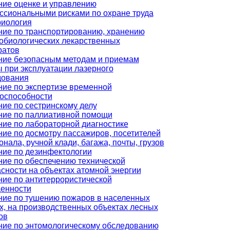
ние оценке и управлению
ссиональными рисками по охране труда
риология
ние по транспортированию, хранению
обиологических лекарственных
ратов
ние безопасным методам и приемам
 при эксплуатации лазерного
дования
ие по экспертизе временной
доспособности
ие по сестринскому делу
ние по паллиативной помощи
ие по лабораторной диагностике
ие по досмотру пассажиров, посетителей
онала, ручной клади, багажа, почты, грузов
ние по дезинфектологии
ие по обеспечению технической
сности на объектах атомной энергии
ие по антитеррористической
енности
ние по тушению пожаров в населенных
х, на производственных объектах лесных
ов
ние по энтомологическому обследованию