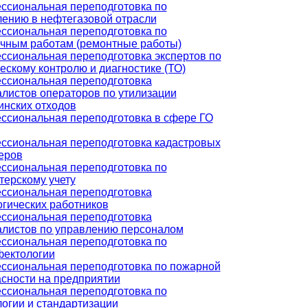
ссиональная переподготовка по
лению в нефтегазовой отрасли
ссиональная переподготовка по
очным работам (ремонтные работы)
ссиональная переподготовка экспертов по
ескому контролю и диагностике (ТО)
ссиональная переподготовка
листов операторов по утилизации
инских отходов
ссиональная переподготовка в сфере ГО
ссиональная переподготовка кадастровых
еров
ссиональная переподготовка по
терскому учету
ссиональная переподготовка
гических работников
ссиональная переподготовка
алистов по управлению персоналом
ссиональная переподготовка по
фектологии
ссиональная переподготовка по пожарной
сности на предприятии
ссиональная переподготовка по
огии и стандартизации