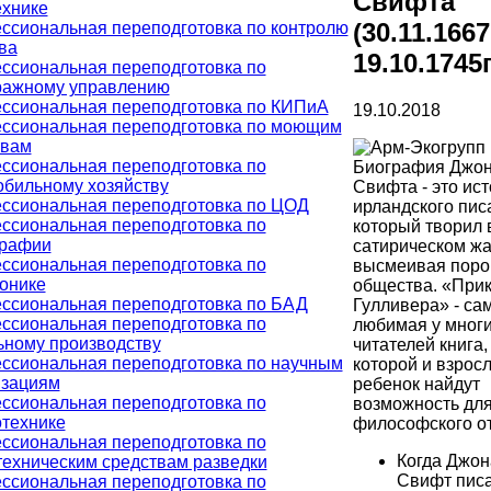
Свифта
ехнике
(30.11.1667
ссиональная переподготовка по контролю
ва
19.10.1745г
ссиональная переподготовка по
ражному управлению
ссиональная переподготовка по КИПиА
19.10.2018
ссиональная переподготовка по моющим
твам
ссиональная переподготовка по
Биография Джон
обильному хозяйству
Свифта - это ис
ссиональная переподготовка по ЦОД
ирландского пис
ссиональная переподготовка по
который творил 
графии
сатирическом жа
ссиональная переподготовка по
высмеивая поро
онике
общества. «При
ссиональная переподготовка по БАД
Гулливера» - са
ссиональная переподготовка по
любимая у мног
ьному производству
читателей книга,
ссиональная переподготовка по научным
которой и взросл
изациям
ребенок найдут
ссиональная переподготовка по
возможность дл
отехнике
философского о
ссиональная переподготовка по
Когда Джон
ехническим средствам разведки
Свифт писа
ссиональная переподготовка по