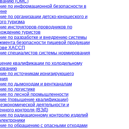
ованию (ОМС)
ние по информационной безопасности в
ине
ие по организации детско-юношеского и
ого туризма
ие инструкторов-проводников по
вождению туристов
ие по разработке и внедрению системы
жмента безопасности пищевой продукции
нове ХАССП
ние специалистов системы нормирования
ение квалификации по холодильному
дованию
ние по источникам ионизирующего
ения
ние по дымоходам и вентканалам
ие по логистике
ние по лесной промышленности
ние (повышение квалификации)
еэкономической деятельности и
нного контроля (ВЭД)
ние по радиационному контролю изделий
электроники
ние по обращению с опасными отходами