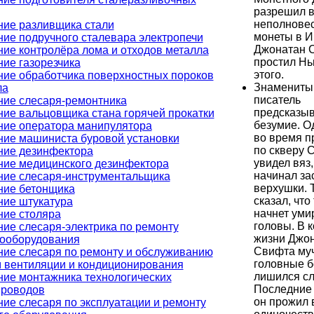
разрешил 
неполнове
ние разливщика стали
монеты в И
ие подручного сталевара электропечи
Джонатан 
ие контролёра лома и отходов металла
простил Нь
ие газорезчика
этого.
ние обработчика поверхностных пороков
Знамениты
ла
писатель
ние слесаря-ремонтника
предсказыв
ие вальцовщика стана горячей прокатки
безумие. 
ние оператора манипулятора
во время п
ние машиниста буровой установки
по скверу 
ние дезинфектора
увидел вяз
ние медицинского дезинфектора
начинал за
ние слесаря-инструментальщика
верхушки. 
ние бетонщика
сказал, что
ние штукатура
начнет уми
ние столяра
головы. В 
ие слесаря-электрика по ремонту
жизни Джо
рооборудования
Свифта му
ние слесаря по ремонту и обслуживанию
головные б
м вентиляции и кондиционирования
лишился сл
ние монтажника технологических
Последние 
проводов
он прожил 
ие слесаря по эксплуатации и ремонту