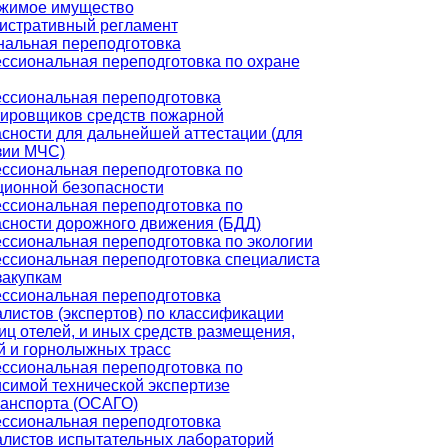
жимое имущество
истративный регламент
альная переподготовка
ссиональная переподготовка по охране
ссиональная переподготовка
тировщиков средств пожарной
сности для дальнейшей аттестации (для
зии МЧС)
ссиональная переподготовка по
ционной безопасности
ссиональная переподготовка по
сности дорожного движения (БДД)
ссиональная переподготовка по экологии
ссиональная переподготовка специалиста
закупкам
ссиональная переподготовка
листов (экспертов) по классификации
иц отелей, и иных средств размещения,
й и горнолыжных трасс
ссиональная переподготовка по
симой технической экспертизе
ранспорта (ОСАГО)
ссиональная переподготовка
алистов испытательных лабораторий