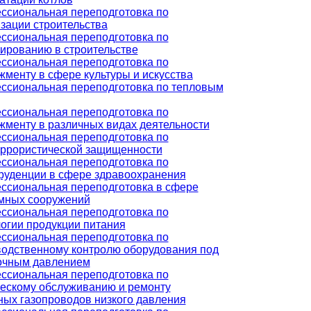
ссиональная переподготовка по
зации строительства
ссиональная переподготовка по
ированию в строительстве
ссиональная переподготовка по
менту в сфере культуры и искусства
ссиональная переподготовка по тепловым
ссиональная переподготовка по
менту в различных видах деятельности
ссиональная переподготовка по
еррористической защищенности
ссиональная переподготовка по
руденции в сфере здравоохранения
ссиональная переподготовка в сфере
мных сооружений
ссиональная переподготовка по
огии продукции питания
ссиональная переподготовка по
водственному контролю оборудования под
очным давлением
ссиональная переподготовка по
ческому обслуживанию и ремонту
ых газопроводов низкого давления