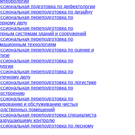
метеорологии
ссиональная подготовка по дефектологии
ссиональная переподготовка по дизайну
ссиональная переподготовка по
ерному делу
ссиональная переподготовка по
ерным системам зданий и сооружений
ссиональная переподготовка по
мационным технологиям
ссиональная переподготовка по оценке и
тизе
ссиональная переподготовка по
лургии
ссиональная переподготовка по
течному делу
сиональная переподготовка по логистике
ссиональная переподготовка по
остроению
ссиональная переподготовка по
тированию и обслуживанию чистых
водственных помещений
ссиональная переподготовка специалиста
разрушающему контролю
ссиональная переподготовка по лесному