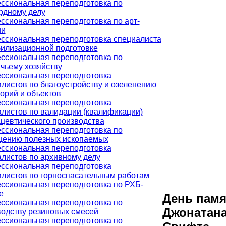
ссиональная переподготовка по
рдному делу
сиональная переподготовка по арт-
ии
ссиональная переподготовка специалиста
илизационной подготовке
ссиональная переподготовка по
чьему хозяйству
ссиональная переподготовка
листов по благоустройству и озеленению
орий и объектов
ссиональная переподготовка
листов по валидации (квалификации)
цевтического производства
ссиональная переподготовка по
щению полезных ископаемых
ссиональная переподготовка
листов по архивному делу
ссиональная переподготовка
алистов по горноспасательным работам
ссиональная переподготовка по РХБ-
е
День памя
ссиональная переподготовка по
Джонатан
водству резиновых смесей
ссиональная переподготовка по