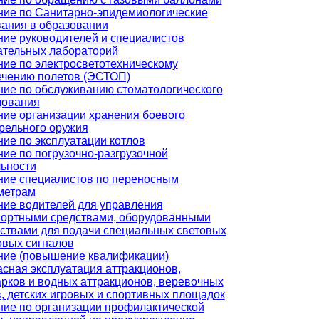
ние по Санитарно-эпидемиологические
ания в образовании
ие руководителей и специалистов
ательных лабораторий
ие по электросветотехническому
ечению полетов (ЭСТОП)
ние по обслуживанию стоматологического
дования
ие организации хранения боевого
рельного оружия
ие по эксплуатации котлов
ие по погрузочно-разгрузочной
ьности
ние специалистов по переносным
метрам
ние водителей для управления
портными средствами, оборудованными
ствами для подачи специальных световых
овых сигналов
ние (повышение квалификации)
сная эксплуатация аттракционов,
рков и водных аттракционов, веревочных
, детских игровых и спортивных площадок
ние по организации профилактической