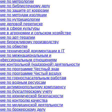
ие по метрологии
ие по библиотечному делу
ие по защите от коррозии
ние по методам изоляции
ие по нутрициологии
ние деловой переписке
ие в сфере культуры
ие в агрономии и сельском хозяйстве
ие по арт-терапии
ние бережливому производству
ние по обмотке
ие технической документации в IT
ние по межнациональным и
нфессиональным отношениям
ие контрольной (надзорной) деятельности
ие по программе Честный знак
ние по программе Чистый воздух
ние по горноспасательным работам
ние по водным ресурсам
ние антимонопольному комплаенсу
ие по бухгалтерскому учету
ие по юридической безопасности
ие по контролю качества
ие по медицинской деятельности
ие по брокерскому делу