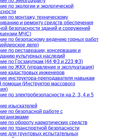
ие по энергоаудиту
ие по экологии и экологической
асности
ие по монтажу, техническому
иванию и ремонту средств обеспечения
ой безопасности зданий и сооружений
ицензии МЧС)
ие по безопасному ведению горных работ
ейдерское дело)
ие по реставрации, консервации и
зданию культурных наследий
ие по Госзакупкам (44 ФЗ и 223 ФЗ)
ие по ЖКХ (управление и эксплуатация)
ние кадастровых инженеров
ние инструктора-преподавателя навыкам
 помощи (Инструктор массового
ия)
ие по электробезопасности на 2, 3, 4 и 5
ние изыскателей
ие по безопасной работе с
организмами
ие по обороту наркотических средств
ие по транспортной безопасности
ние для грунтовых испытательных