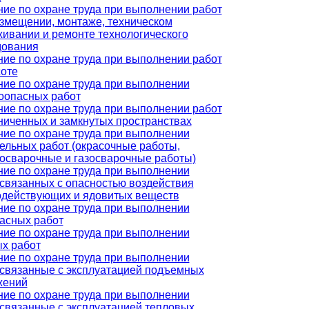
ие по охране труда при выполнении работ
змещении, монтаже, техническом
ивании и ремонте технологического
дования
ие по охране труда при выполнении работ
соте
ие по охране труда при выполнении
оопасных работ
ие по охране труда при выполнении работ
ниченных и замкнутых пространствах
ие по охране труда при выполнении
ельных работ (окрасочные работы,
осварочные и газосварочные работы)
ие по охране труда при выполнении
 связанных с опасностью воздействия
одействующих и ядовитых веществ
ие по охране труда при выполнении
асных работ
ие по охране труда при выполнении
х работ
ие по охране труда при выполнении
 связанные с эксплуатацией подъемных
жений
ие по охране труда при выполнении
 связанные с эксплуатацией тепловых