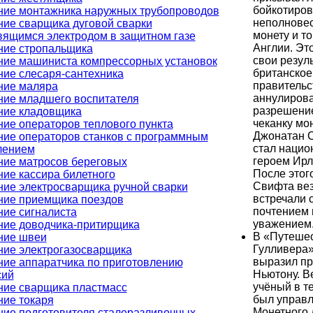
бойкотиров
ние монтажника наружных трубопроводов
неполнове
ие сварщика дуговой сварки
монету и т
вящимся электродом в защитном газе
Англии. Эт
ние стропальщика
свои резуль
ние машиниста компрессорных установок
британское
ие слесаря-сантехника
правительс
ние маляра
аннулиров
ние младшего воспитателя
разрешени
ние кладовщика
чеканку мон
ие операторов теплового пункта
Джонатан 
ние операторов станков с программным
стал наци
лением
героем Ирл
ние матросов береговых
После этог
ие кассира билетного
Свифта ве
ие электросварщика ручной сварки
встречали 
ние приемщика поездов
почтением 
ние сигналиста
уважением
ние доводчика-притирщика
В «Путеше
ние швеи
Гулливера
ние электрогазосварщика
выразил пр
ние аппаратчика по приготовлению
Ньютону. В
сий
учёный в т
ние сварщика пластмасс
был управ
ние токаря
Монетного 
ние подготовителя сталеразливочных