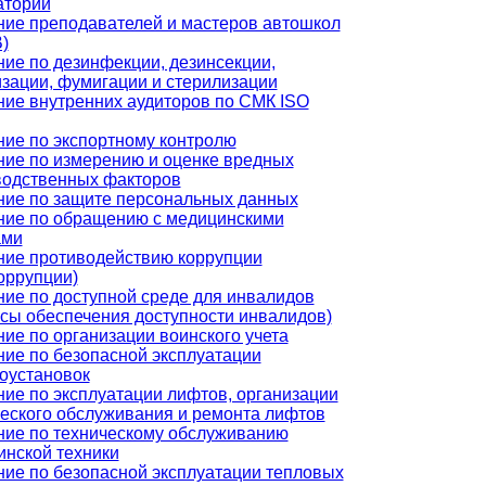
аторий
ние преподавателей и мастеров автошкол
)
ие по дезинфекции, дезинсекции,
зации, фумигации и стерилизации
ие внутренних аудиторов по СМК ISO
ие по экспортному контролю
ние по измерению и оценке вредных
водственных факторов
ние по защите персональных данных
ние по обращению с медицинскими
ами
ние противодействию коррупции
оррупции)
ие по доступной среде для инвалидов
сы обеспечения доступности инвалидов)
ие по организации воинского учета
ие по безопасной эксплуатации
оустановок
ие по эксплуатации лифтов, организации
еского обслуживания и ремонта лифтов
ние по техническому обслуживанию
инской техники
ие по безопасной эксплуатации тепловых