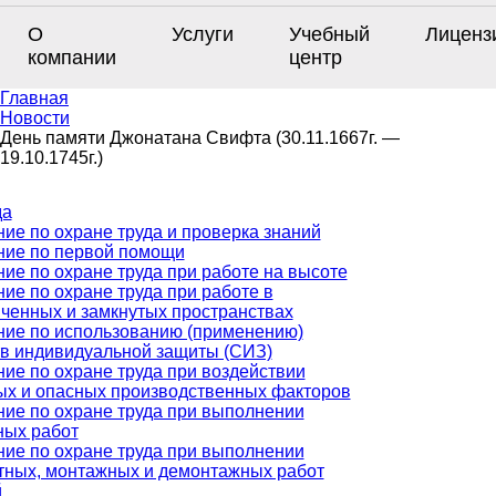
О
Услуги
Учебный
Лиценз
компании
центр
Главная
Новости
День памяти Джонатана Свифта (30.11.1667г. —
19.10.1745г.)
да
ие по охране труда и проверка знаний
ние по первой помощи
ие по охране труда при работе на высоте
ие по охране труда при работе в
ченных и замкнутых пространствах
ние по использованию (применению)
тв индивидуальной защиты (СИЗ)
ие по охране труда при воздействии
ых и опасных производственных факторов
ие по охране труда при выполнении
ных работ
ие по охране труда при выполнении
тных, монтажных и демонтажных работ
й