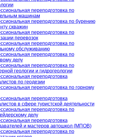
ологии
ссиональная переподготовка по
тельным машинам
ссиональная переподготовка по бурению
нту скважин
ссиональная переподготовка по
зации перевозок
ссиональная переподготовка по
льному обслуживанию
ссиональная переподготовка по
вому делу
ссиональная переподготовка по
рной геологии и гидрогеологии
ссиональная переподготовка
листов по геодезии
ссиональная переподготовка по горному
ссиональная переподготовка
листов в сфере туристской деятельности
ссиональная переподготовка по
ейдерскому делу
ссиональная переподготовка
давателей и мастеров автошкол (МПОВ)
ссиональная переподготовка по
атации котлов