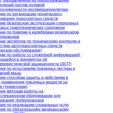
ы, направленной на предупреждение
плений против половой
косновенности несовершеннолетних
ие по организации технического
живания транспортных средств
ие безопасная эксплуатация судоходных
овых гидротехнических сооружени
ие по поверке и калибровки резервуаров
бопроводов
ие экспертов по техническому контролю и
стике автотранспортных средств
ческое обслуживание)
ие по работе со служебной информацией,
жащейся в документах об
еррористической защищенности (ДСП)
ние по испытаниям пожарных лестниц и
дений крыш
ние способам защиты и действиям в
 применения токсичных веществ на
е (территории)
ние методам работы на
нспекционном оборудовании для
дования трубопроводов
ие по реализации социальных услуг
ние по обязательному медицинскому