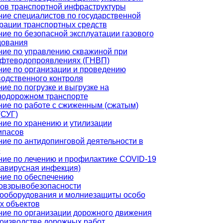
ов транспортной инфраструктуры
ие специалистов по государственной
рации транспортных средств
ие по безопасной эксплуатации газового
дования
ние по управлению скважиной при
ефтеводопроявлениях (ГНВП)
ие по организации и проведению
одственного контроля
ие по погрузке и выгрузке на
нодорожном транспорте
ие по работе с сжиженным (сжатым)
(СУГ)
ие по хранению и утилизации
ипасов
ие по антидопинговой деятельности в
е
ние по лечению и профилактике COVID-19
навирусная инфекция)
ние по обеспечению
овзрывобезопасности
рооборудования и молниезащиты особо
х объектов
ние по организации дорожного движения
роизводстве дорожных работ