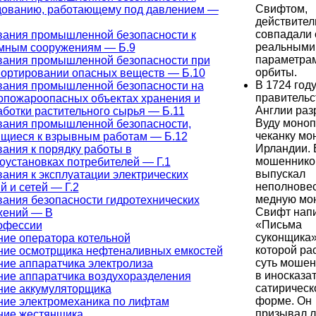
Свифтом,
дованию, работающему под давлением —
действител
совпадали 
вания промышленной безопасности к
реальными
мным сооружениям — Б.9
параметра
вания промышленной безопасности при
орбиты.
портировании опасных веществ — Б.10
В 1724 год
вания промышленной безопасности на
правительс
опожароопасных объектах хранения и
Англии ра
ботки растительного сырья — Б.11
Вуду моно
вания промышленной безопасности,
чеканку мо
ящиеся к взрывным работам — Б.12
Ирландии. 
ания к порядку работы в
мошеннико
оустановках потребителей — Г.1
выпускал
ания к эксплуатации электрических
неполнове
й и сетей — Г.2
медную мон
ания безопасности гидротехнических
Свифт нап
жений — В
«Письма
офессии
суконщика»
ие оператора котельной
которой ра
ние осмотрщика нефтеналивных емкостей
суть мошен
ие аппаратчика электролиза
в иносказа
ние аппаратчика воздухоразделения
сатирическ
ние аккумуляторщика
форме. Он
ние электромеханика по лифтам
призывал 
ние жестянщика