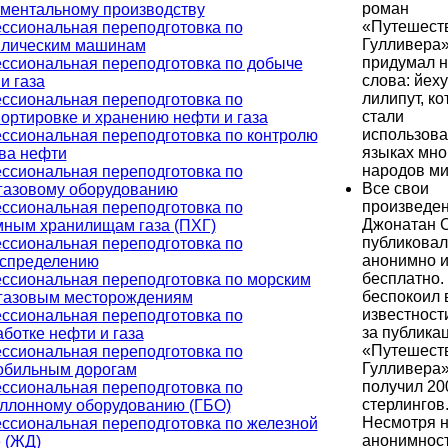
роман
ументальному производству
«Путешест
ссиональная переподготовка по
Гулливера»
влическим машинам
придумал 
ссиональная переподготовка по добыче
слова: йеху
и газа
лилипут, к
ссиональная переподготовка по
стали
ортировке и хранению нефти и газа
использова
ссиональная переподготовка по контролю
языках мно
ва нефти
народов ми
ссиональная переподготовка по
Все свои
газовому оборудованию
произведе
ссиональная переподготовка по
Джонатан 
мным хранилищам газа (ПХГ)
публиковал
ссиональная переподготовка по
анонимно 
аспределению
бесплатно.
ссиональная переподготовка по морским
беспокоил 
газовым месторождениям
известност
ссиональная переподготовка по
за публика
ботке нефти и газа
«Путешест
ссиональная переподготовка по
Гулливера»
обильным дорогам
получил 20
ссиональная переподготовка по
стерлингов
аллонному оборудованию (ГБО)
Несмотря 
ссиональная переподготовка по железной
анонимност
 (ЖД)