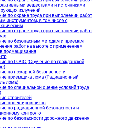
иоактивными веществами и источниками
ирующих излучений
ие по охране труда при выполнении работ
ым инструментом, в том числе с
ехническим
ие по охране труда при выполнении работ
рах
ние по безопасным методам и приемам
нения работ на высоте с применением
тв подмащивания
нтр
ие по ГОЧС (Обучение по гражданской
не)
ние по пожарной безопасности
ние приемщика лома (Радиационный
ль лома)
ие по специальной оценке условий труда
)
ние строителей
ние проектировщиков
ие по радиационной безопасности и
ционному контролю
ние по безопасности дорожного движения