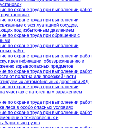
установок
ие по охране труда при выполнении работ
троустановках
ие по охране труда при выполнении
 связанные с эксплуатацией сосудов,
ающих под избыточным давлением
ие по охране труда при обращении с
ными
ие по охране труда при выполнении
азных работ
ие по охране труда при выполнении работ
ску, идентификации, обезвреживанию и
ожению взрывоопасных предметов
ие по охране труда при выполнении работ
ости от полотна или проезжей части
уатируемых автомобильных дорог или ЖД
ие по охране труда при выполнении
 на участках с патогенным заражением
ие по охране труда при выполнении работ
ке леса в особо опасных условиях
ие по охране труда при выполнении работ
ремещению тяжеловесных и
габаритных грузов
ие по охране труда при выполнении работ