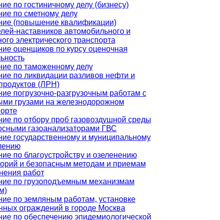
ие по гостиничному делу (бизнесу)
ие по сметному делу
ние (повышение квалификации)
лей-наставников автомобильного и
ого электрического транспорта
ие оценщиков по курсу оценочная
ьность
ние по таможенному делу
ие по ликвидации разливов нефти и
продуктов (ЛРН)
ие погрузочно-разгрузочным работам с
ыми грузами на железнодорожном
порте
ие по отбору проб газовоздушной среды
осными газоанализаторами ГВС
ние государственному и муниципальному
лению
ие по благоустройству и озеленению
торий и безопасным методам и приемам
нения работ
ние по грузоподъемным механизмам
м)
ие по земляным работам, установке
нных ограждений в городе Москва
ние по обеспечению эпидемиологической