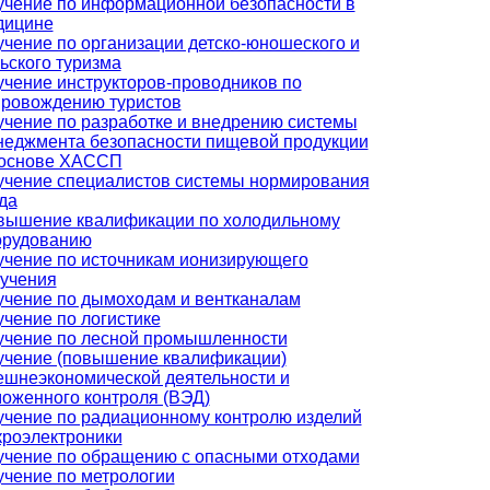
учение по информационной безопасности в
дицине
чение по организации детско-юношеского и
ьского туризма
чение инструкторов-проводников по
провождению туристов
чение по разработке и внедрению системы
неджмента безопасности пищевой продукции
 основе ХАССП
учение специалистов системы нормирования
да
вышение квалификации по холодильному
орудованию
учение по источникам ионизирующего
лучения
учение по дымоходам и вентканалам
чение по логистике
учение по лесной промышленности
учение (повышение квалификации)
ешнеэкономической деятельности и
оженного контроля (ВЭД)
чение по радиационному контролю изделий
кроэлектроники
учение по обращению с опасными отходами
чение по метрологии