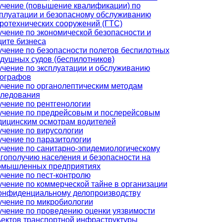
учение (повышение квалификации) по
плуатации и безопасному обслуживанию
ротехнических сооружений (ГТС)
чение по экономической безопасности и
ите бизнеса
чение по безопасности полетов беспилотных
душных судов (беспилотников)
чение по эксплуатации и обслуживанию
хографов
чение по органолептическим методам
следования
чение по рентгенологии
учение по предрейсовым и послерейсовым
дицинским осмотрам водителей
чение по вирусологии
чение по паразитологии
чение по санитарно-эпидемиологическому
гополучию населения и безопасности на
омышленных предприятиях
чение по пест-контролю
чение по коммерческой тайне в организации
конфиденциальному делопроизводству
учение по микробиологии
чение по проведению оценки уязвимости
ектов транспортной инфраструктуры