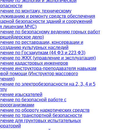
чение по экологии и экологической
опасности
чение по монтажу, техническому
луживанию и ремонту средств обеспечения
арной безопасности зданий и сооружений
я лицензии МЧС)
чение по безопасному ведению горных работ
ркшейдерское дело)
чение по реставрации, консервации и
созданию культурных наследий
чение по Госзакупкам (44 ФЗ и 223 ФЗ)
чение по ЖКХ (управление и эксплуатация)
учение кадастровых инженеров
чение инструктора-преподавателя навыкам
вой помощи (Инструктор массового
чения)
чение по электробезопасности на 2, 3, 4 и 5
ппу
учение изыскателей
чение по безопасной работе с
кроорганизмами
чение по обороту наркотических средств
чение по транспортной безопасности
чение для грунтовых испытательных
бораторий