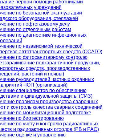
азание первой помощи работниками
разовательных учреждений
чение по безопасной эксплуатации
адского оборудования, стеллажей
чение по нефтегазовому делу
учение по отделочным работам
чение по диагностике инфекционных
болеваний
чение по независимой технической
пертизе автотранспортных средств (ОСАГО)
учение по фитосанитарному контролю
еззараживание подкарантинной продукции,
нспортных средств, производственных
ещений, растений и почвы)
чение руководителей частных охранных
дприятий ЧОП (организаций)
чение специалистов по обеспечению
едствами индивидуальной защиты (СИЗ)
учение правилам производства сварочных
от и контроль качества сварных соединений
чение по мобилизационной подготовке
учение по биотестированию
чение по учету и контролю радиоактивных
еств и радиоактивных отходов (РВ и РАО)
чение оценке и управлению