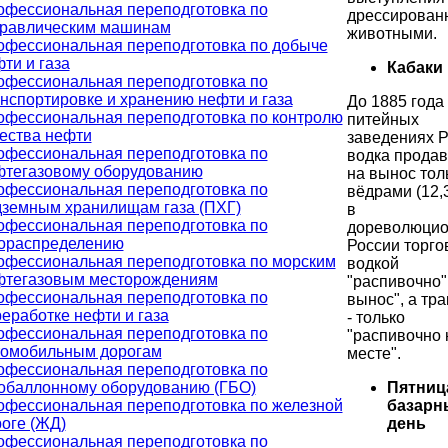
офессиональная переподготовка по
дрессирован
дравлическим машинам
животными.
офессиональная переподготовка по добыче
ти и газа
Кабаки
офессиональная переподготовка по
нспортировке и хранению нефти и газа
До 1885 года
офессиональная переподготовка по контролю
питейных
ества нефти
заведениях 
офессиональная переподготовка по
водка прода
фтегазовому оборудованию
на вынос тол
офессиональная переподготовка по
вёдрами (12,3
дземным хранилищам газа (ПХГ)
в
офессиональная переподготовка по
дореволюцио
зораспределению
России торго
офессиональная переподготовка по морским
водкой
фтегазовым месторождениям
"распивочно"
офессиональная переподготовка по
вынос", а тр
еработке нефти и газа
- только
офессиональная переподготовка по
"распивочно 
томобильным дорогам
месте".
офессиональная переподготовка по
Пятниц
зобаллонному оборудованию (ГБО)
базарн
офессиональная переподготовка по железной
день
оге (ЖД)
офессиональная переподготовка по