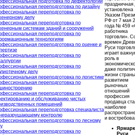
офессиональная подготовка по дефектологии
праздничная 
фессиональная переподготовка по дизайну
установлена
офессиональная переподготовка по
Указом През
женерному делу
РФ от 7 мая 
офессиональная переподготовка по
года № 459 «
женерным системам зданий и сооружений
работника
офессиональная переподготовка по
торговли». С
формационным технологиям
времен Древ
фессиональная переподготовка по оценке и
Руси торговл
пертизе
играет важн
офессиональная переподготовка по
роль в
таллургии
экономическо
офессиональная переподготовка по
даже полити
лиотечному делу
жизни страны
фессиональная переподготовка по логистике
развитием
офессиональная переподготовка по
рыночных
шиностроению
отношений
офессиональная переподготовка по
профессия
оектированию и обслуживанию чистых
продавца ста
оизводственных помещений
наиболее
офессиональная переподготовка специалиста
распростран
 неразрушающему контролю
и востребова
офессиональная переподготовка по лесному
у
Ярмарк
офессиональная переподготовка по
Руси