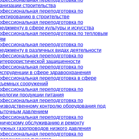
анизации строительства
офессиональная переподготовка по
ектированию в строительстве
офессиональная переподготовка по
еджменту в сфере культуры и искусства
офессиональная переподготовка по тепловым
тям
офессиональная переподготовка по
еджменту в различных видах деятельности
офессиональная переподготовка по
титеррористической защищенности
офессиональная переподготовка по
испруденции в сфере здравоохранения
офессиональная переподготовка в сфере
дъемных сооружений
офессиональная переподготовка по
нологии продукции питания
офессиональная переподготовка по
изводственному контролю оборудования под
быточным давлением
офессиональная переподготовка по
ническому обслуживанию и ремонту
ужных газопроводов низкого давления
офессиональная переподготовка по