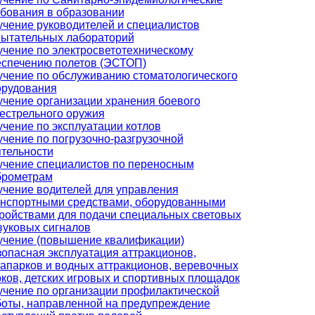
бования в образовании
чение руководителей и специалистов
пытательных лабораторий
чение по электросветотехническому
еспечению полетов (ЭСТОП)
чение по обслуживанию стоматологического
орудования
чение организации хранения боевого
естрельного оружия
чение по эксплуатации котлов
чение по погрузочно-разгрузочной
тельности
учение специалистов по переносным
брометрам
чение водителей для управления
анспортными средствами, оборудованными
ройствами для подачи специальных световых
вуковых сигналов
учение (повышение квалификации)
опасная эксплуатация аттракционов,
апарков и водных аттракционов, веревочных
ков, детских игровых и спортивных площадок
чение по организации профилактической
боты, направленной на предупреждение