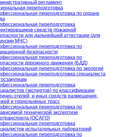
министративный регламент
иональная переподготовка
офессиональная переподготовка по охране
да
офессиональная переподготовка
оектировщиков средств пожарной
опасности для дальнейшей аттестации (для
цензии МЧС)
офессиональная переподготовка по
диационной безопасности
офессиональная переподготовка по
опасности дорожного движения (БДД)
фессиональная переподготовка по экологии
офессиональная переподготовка специалиста
госзакупкам
офессиональная переподготовка
циалистов (экспертов) по классификации
тиниц отелей, и иных средств размещения,
жей и горнолыжных трасс
офессиональная переподготовка по
ависимой технической экспертизе
тотранспорта (ОСАГО)
офессиональная переподготовка
ециалистов испытательных лабораторий
офессиональная переподготовка по