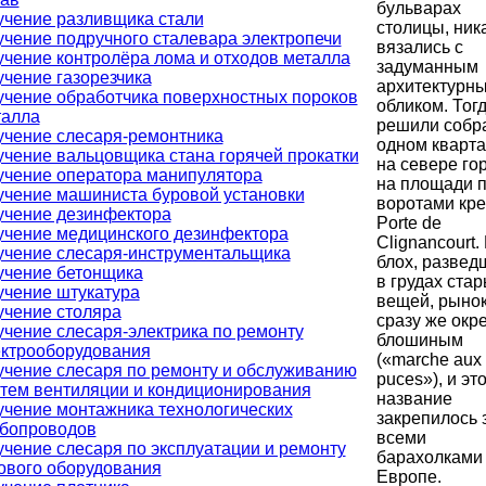
бульварах
учение разливщика стали
столицы, ник
чение подручного сталевара электропечи
вязались с
чение контролёра лома и отходов металла
задуманным
чение газорезчика
архитектурн
чение обработчика поверхностных пороков
обликом. Тогд
талла
решили собра
учение слесаря-ремонтника
одном кварт
чение вальцовщика стана горячей прокатки
на севере го
учение оператора манипулятора
на площади 
чение машиниста буровой установки
воротами кре
учение дезинфектора
Porte de
учение медицинского дезинфектора
Clignancourt.
учение слесаря-инструментальщика
блох, развед
учение бетонщика
в грудах ста
учение штукатура
вещей, рыно
учение столяра
сразу же окр
чение слесаря-электрика по ремонту
блошиным
ектрооборудования
(«marche aux
чение слесаря по ремонту и обслуживанию
puces»), и эт
тем вентиляции и кондиционирования
название
чение монтажника технологических
закрепилось 
убопроводов
всеми
чение слесаря по эксплуатации и ремонту
барахолками
ового оборудования
Европе.