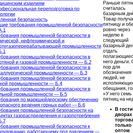
Раньше пятн
дицинским изделиям
считалась
офессиональная переподготовка по
базарным дн
ологии
Товар получа
енная безопасность
пятницу и о
щие требования промышленной безопасности
ровно через
А.1
неделю в
ебования промышленной безопасности в
следующий
ической, нефтехимической и
базарный де
фтегазоперерабатывающей промышленности
отдать
Б.1
полагающиес
ебования промышленной безопасности в
него деньги. 
фтяной и газовой промышленности — Б.2
пор для
ебования промышленной безопасности в
обозначения
таллургической промышленности — Б.3
людей, не
ебования промышленной безопасности в
исполняющи
рной промышленности — Б.4
обещания, го
ебования промышленной безопасности в
«У него семь
ольной промышленности — Б.5
пятниц на не
ебования по маркшейдерскому обеспечению
опасного ведения горных работ — Б.6
В гост
ебования промышленной безопасности на
дворах
ектах газораспределения и газопотребления
торгов
Б.7
только
ебования промышленной безопасности к
оптом
орудованию, работающему под давлением —