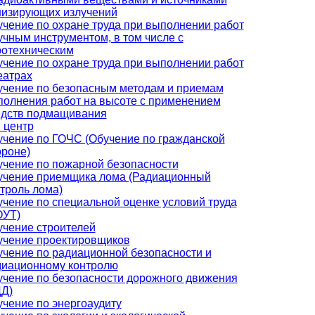
низирующих излучений
чение по охране труда при выполнении работ
учным инструментом, в том числе с
ротехническим
чение по охране труда при выполнении работ
еатрах
учение по безопасным методам и приемам
олнения работ на высоте с применением
едств подмащивания
 центр
чение по ГОЧС (Обучение по гражданской
роне)
чение по пожарной безопасности
учение приемщика лома (Радиационный
троль лома)
чение по специальной оценке условий труда
ОУТ)
чение строителей
учение проектировщиков
чение по радиационной безопасности и
диационному контролю
чение по безопасности дорожного движения
ДД)
чение по энергоаудиту