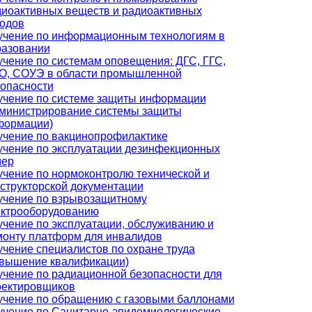
диоактивных веществ и радиоактивных
ходов
учение по информационным технологиям в
разовании
чение по системам оповещения: ДГС, ГГС,
О, СОУЭ в области промышленной
опасности
учение по системе защиты информации
дминистрирование системы защиты
формации)
учение по вакцинопрофилактике
учение по эксплуатации дезинфекционных
мер
чение по нормоконтролю технической и
структорской документации
учение по взрывозащитному
ектрооборудованию
чение по эксплуатации, обслуживанию и
монту платформ для инвалидов
чение специалистов по охране труда
овышение квалификации)
чение по радиационной безопасности для
оектировщиков
учение по обращению с газовыми баллонами
учение по Санитарно-эпидемиологические