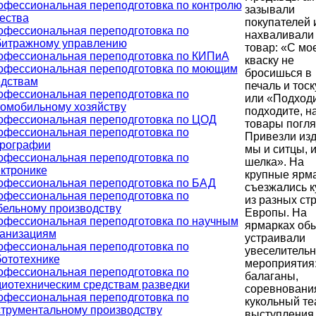
офессиональная переподготовка по контролю
зазывали
ества
покупателей 
офессиональная переподготовка по
нахваливали
битражному управлению
товар: «С мо
офессиональная переподготовка по КИПиА
кваску не
офессиональная переподготовка по моющим
бросишься в
едствам
печаль и тоск
офессиональная переподготовка по
или «Подходи
омобильному хозяйству
подходите, н
офессиональная переподготовка по ЦОД
товары погля
офессиональная переподготовка по
Привезли из
дрографии
мы и ситцы, 
офессиональная переподготовка по
шелка». На
ктронике
крупные ярм
офессиональная переподготовка по БАД
съезжались 
офессиональная переподготовка по
из разных ст
бельному производству
Европы. На
офессиональная переподготовка по научным
ярмарках об
ганизациям
устраивали
офессиональная переподготовка по
увеселитель
ототехнике
мероприятия:
офессиональная переподготовка по
балаганы,
иотехническим средствам разведки
соревновани
офессиональная переподготовка по
кукольный те
трументальному производству
выступления