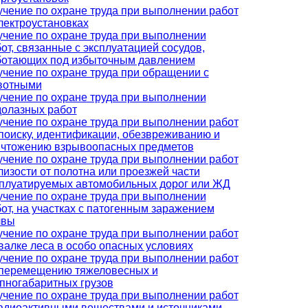
чение по охране труда при выполнении работ
лектроустановках
чение по охране труда при выполнении
от, связанные с эксплуатацией сосудов,
ботающих под избыточным давлением
чение по охране труда при обращении с
вотными
чение по охране труда при выполнении
долазных работ
чение по охране труда при выполнении работ
поиску, идентификации, обезвреживанию и
ичтожению взрывоопасных предметов
чение по охране труда при выполнении работ
лизости от полотна или проезжей части
сплуатируемых автомобильных дорог или ЖД
чение по охране труда при выполнении
от, на участках с патогенным заражением
чвы
чение по охране труда при выполнении работ
валке леса в особо опасных условиях
чение по охране труда при выполнении работ
 перемещению тяжеловесных и
пногабаритных грузов
чение по охране труда при выполнении работ
адиоактивными веществами и источниками