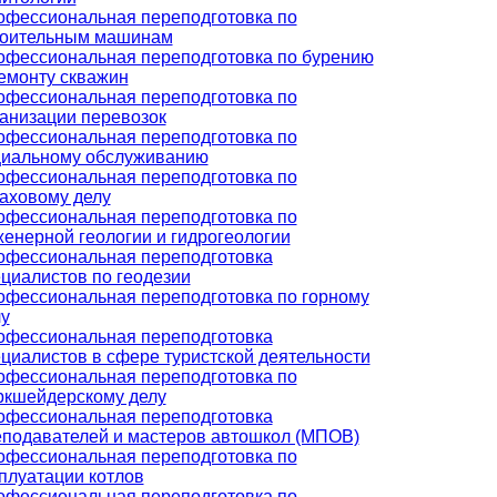
офессиональная переподготовка по
роительным машинам
офессиональная переподготовка по бурению
емонту скважин
офессиональная переподготовка по
анизации перевозок
офессиональная переподготовка по
циальному обслуживанию
офессиональная переподготовка по
аховому делу
офессиональная переподготовка по
енерной геологии и гидрогеологии
офессиональная переподготовка
циалистов по геодезии
офессиональная переподготовка по горному
у
офессиональная переподготовка
циалистов в сфере туристской деятельности
офессиональная переподготовка по
ркшейдерскому делу
офессиональная переподготовка
еподавателей и мастеров автошкол (МПОВ)
офессиональная переподготовка по
плуатации котлов
офессиональная переподготовка по