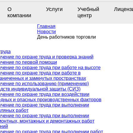
О
Услуги
Учебный
Лиценз
компании
центр
Главная
Новости
День работников торговли
труда
чение по охране труда и проверка знаний
учение по первой помощи
чение по охране труда при работе на высоте
чение по охране труда при работе в
аниченных и замкнутых пространствах
учение по использованию (применению)
дств индивидуальной защиты (СИЗ)
чение по охране труда при воздействии
едных и опасных производственных факторов
чение по охране труда при выполнении
мляных работ
чение по охране труда при выполнении
монтных, монтажных и демонтажных работ
аний
чение по охране труда при выполнении работ