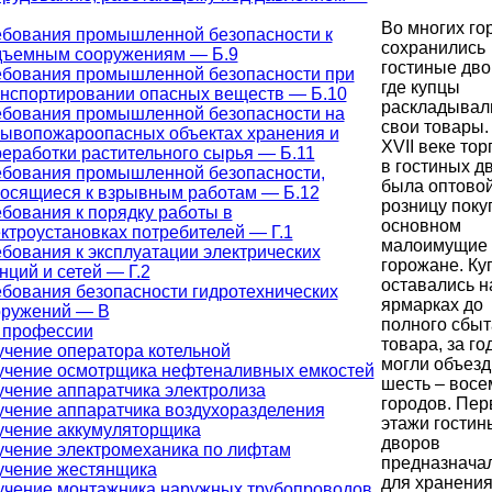
Во многих го
ебования промышленной безопасности к
сохранились
дъемным сооружениям — Б.9
гостиные дво
ебования промышленной безопасности при
где купцы
анспортировании опасных веществ — Б.10
раскладывал
ебования промышленной безопасности на
свои товары.
рывопожароопасных объектах хранения и
XVII веке тор
еработки растительного сырья — Б.11
в гостиных д
ебования промышленной безопасности,
была оптовой
носящиеся к взрывным работам — Б.12
розницу поку
бования к порядку работы в
основном
ктроустановках потребителей — Г.1
малоимущие
бования к эксплуатации электрических
горожане. Ку
нций и сетей — Г.2
оставались н
бования безопасности гидротехнических
ярмарках до
оружений — В
полного сбыт
 профессии
товара, за го
чение оператора котельной
могли объезд
учение осмотрщика нефтеналивных емкостей
шесть – восе
чение аппаратчика электролиза
городов. Пе
чение аппаратчика воздухоразделения
этажи гостин
учение аккумуляторщика
дворов
учение электромеханика по лифтам
предназнача
учение жестянщика
для хранения
учение монтажника наружных трубопроводов