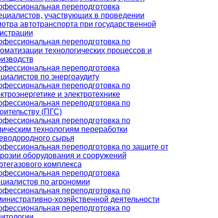
офессиональная переподготовка
циалистов, участвующих в проведении
отра автотранспорта при государственной
истрации
офессиональная переподготовка по
оматизации технологических процессов и
оизводств
офессиональная переподготовка
циалистов по энергоаудиту
офессиональная переподготовка по
ктроэнергетике и электротехнике
офессиональная переподготовка по
оительству (ПГС)
офессиональная переподготовка по
ическим технологиям переработки
еводородного сырья
фессиональная переподготовка по защите от
розии оборудования и сооружений
тегазового комплекса
офессиональная переподготовка
циалистов по агрономии
офессиональная переподготовка по
инистративно-хозяйственной деятельности
офессиональная переподготовка по
нитологии