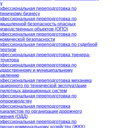
у
офессиональная переподготовка по
тиничному бизнесу
офессиональная переподготовка по
омышленной безопасность опасных
изводственных объектов (ОПО)
офессиональная переподготовка по
номической безопасности
офессиональная переподготовка по судебной
пертизе
офессиональная переподготовка тренера-
труктора
офессиональная переподготовка по
ударственному и муниципальному
равлению
офессиональная переподготовка механика
ационного по технической эксплуатации
спилотных авиационных систем
офессиональная переподготовка по
лопроизводству
офессиональная переподготовка
циалистов по организации дорожного
ижения (ОДД)
офессиональная переподготовка по
лищно-коммунальному хозяйству (ЖКХ)