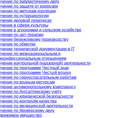
чение по библиотечному делу
чение по защите от коррозии
чение по методам изоляции
чение по нутрициологии
чение деловой переписке
чение в сфере культуры
чение в агрономии и сельском хозяйстве
чение по арт-терапии
учение бережливому производству
чение по обмотке
чение технической документации в IT
учение по межнациональным и
жконфессиональным отношениям
чение контрольной (надзорной) деятельности
чение по программе Честный знак
чение по программе Чистый воздух
учение по горноспасательным работам
учение по водным ресурсам
учение антимонопольному комплаенсу
чение по бухгалтерскому учету
чение по юридической безопасности
чение по контролю качества
чение по медицинской деятельности
чение по брокерскому делу
движимое имущество