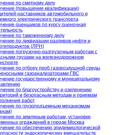
чение по сметному делу
учение (повышение квалификации)
ителей-наставников автомобильного и
емного электрического транспорта
чение оценщиков по курсу оценочная
тельность
учение по таможенному делу
чение по ликвидации разливов нефти и
фтепродуктов (ЛРН)
чение погрузочно-разгрузочным работам с
асными грузами на железнодорожном
нспорте
чение по отбору проб газовоздушной среды
реносными газоанализаторами ГВС
чение государственному и муниципальному
равлению
чение по благоустройству и озеленению
риторий и безопасным методам и приемам
полнения работ
учение по грузоподъемным механизмам
анам)
чение по земляным работам, установке
менных ограждений в городе Москва
учение по обеспечению эпидемиологической
опасности эндоскопических вмешательств