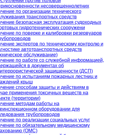
ступлений против половой
прикосновенности несовершеннолетних
чение по организации технического
луживания транспортных средств
чение безопасная эксплуатация судоходных
ортовых гидротехнических сооружени
чение по поверке и калибровки резервуаров
рубопроводов
чение экспертов по техническому контролю и
гностике автотранспортных средств
хническое обслуживание)
чение по работе со служебной информацией,
ержащейся в документах об
титеррористической защищенности (ДСП)
чение по испытаниям пожарных лестниц и
раждений крыш
чение способам защиты и действиям в
чае применения токсичных веществ на
екте (территории)
учение методам работы на
леинспекционном оборудовании для
следования трубопроводов
чение по реализации социальных услуг
чение по обязательному медицинскому
рахованию (ОМС)