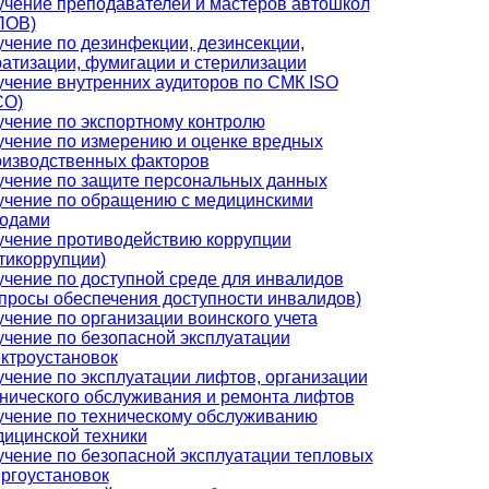
чение преподавателей и мастеров автошкол
ПОВ)
чение по дезинфекции, дезинсекции,
атизации, фумигации и стерилизации
чение внутренних аудиторов по СМК ISO
СО)
чение по экспортному контролю
чение по измерению и оценке вредных
оизводственных факторов
учение по защите персональных данных
учение по обращению с медицинскими
ходами
учение противодействию коррупции
тикоррупции)
чение по доступной среде для инвалидов
просы обеспечения доступности инвалидов)
чение по организации воинского учета
чение по безопасной эксплуатации
ктроустановок
чение по эксплуатации лифтов, организации
нического обслуживания и ремонта лифтов
учение по техническому обслуживанию
ицинской техники
чение по безопасной эксплуатации тепловых
ргоустановок