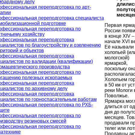
мбардному делу
длилис
фессиональная переподготовка по арт-
полуто
рапии
месяце
офессиональная переподготовка специалиста
мобилизационной подготовке
Первая ярма
офессиональная переподготовка по
России появ
тничьему хозяйству
в конце XIV –
офессиональная переподготовка
начале XVI в
циалистов по благоустройству и озеленению
Её называли
риторий и объектов
холопьей (ил
офессиональная переподготовка
мологской)
циалистов по валидации (квалификации)
ярмаркой,
рмацевтического производства
поскольку он
офессиональная переподготовка по
располагалас
огащению полезных ископаемых
Холопьем го
офессиональная переподготовка
в 50 км от ус
циалистов по архивному делу
реки Мологи 
офессиональная переподготовка
Поволжье.
циалистов по горноспасательным работам
Ярмарка мог
офессиональная переподготовка по РХБ-
длиться от о
щите
дня до полут
офессиональная переподготовка по
месяцев. То
изводству резиновых смесей
продавали п
офессиональная переподготовка по
телег или лот
иатехнике
Продавцы ак