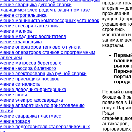
продажи това
чение сварщика дуговой сварки
вторые — дл
лавящимся электродом в защитном газе
проживания
учение стропальщика
купцов. Двор
учение машиниста компрессорных установок
украшение г
чение слесаря-сантехника
строились
учение маляра
масштабно и
учение младшего воспитателя
занимали це
учение кладовщика
кварталы.
чение операторов теплового пункта
чение операторов станков с программным
Первы
равлением
блоши
учение матросов береговых
рынок 
чение кассира билетного
Париже
чение электросварщика ручной сварки
портил
учение приемщика поездов
города
чение сигналиста
учение доводчика-притирщика
Первый в ми
учение швеи
блошиный ры
учение электрогазосварщика
появился в 1
чение аппаратчика по приготовлению
году в Париж
ульсий
Ряды
учение сварщика пластмасс
старьёвщико
чение токаря
антикваров,
чение подготовителя сталеразливочных
торговавших
нав