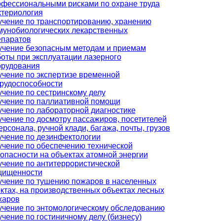
офессиональными рисками по охране труда
ктериология
учение по транспортированию, хранению
мунобиологических лекарственных
епаратов
учение безопасным методам и приемам
оты при эксплуатации лазерного
орудования
чение по экспертизе временной
рудоспособности
чение по сестринскому делу
учение по паллиативной помощи
чение по лабораторной диагностике
чение по досмотру пассажиров, посетителей
ерсонала, ручной клади, багажа, почты, грузов
чение по дезинфектологии
чение по обеспечению технической
опасности на объектах атомной энергии
чение по антитеррористической
щищенности
учение по тушению пожаров в населенных
ктах, на производственных объектах лесных
жаров
учение по энтомологическому обследованию
чение по гостиничному делу (бизнесу)