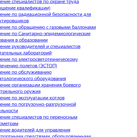
ение специалистов по охране труда
ышение квалификации)
ение по радиационной безопасности для
ктировщиков
ение по обращению с газовыми баллонами
ение по Санитарно-эпидемиологические
ования в образовании
ение руководителей и специалистов
тательных лабораторий
ение по электросветотехническому
печению полетов (ЭСТОП)
ение по обслуживанию
атологического оборудования
ение организации хранения боевого
стрельного оружия
ение по эксплуатации котлов
ение по погрузочно-разгрузочной
ельности
ение специалистов по переносным
ометрам
ение водителей для управления
спортными средствами, оборудованными