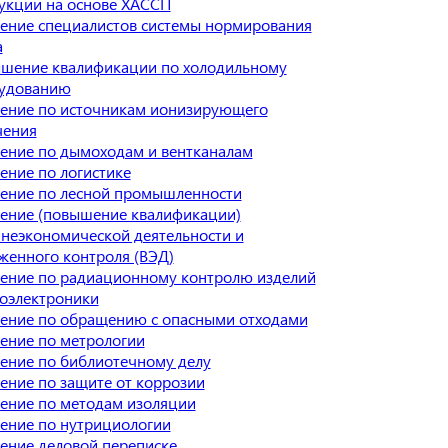
укции на основе ХАССП
ение специалистов системы нормирования
а
шение квалификации по холодильному
удованию
ение по источникам ионизирующего
чения
ение по дымоходам и вентканалам
ение по логистике
ение по лесной промышленности
ение (повышение квалификации)
неэкономической деятельности и
женного контроля (ВЭД)
ение по радиационному контролю изделий
оэлектроники
ение по обращению с опасными отходами
ение по метрологии
ение по библиотечному делу
ение по защите от коррозии
ение по методам изоляции
ение по нутрициологии
ение деловой переписке