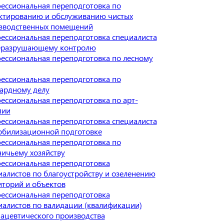
ессиональная переподготовка по
ктированию и обслуживанию чистых
зводственных помещений
ессиональная переподготовка специалиста
еразрушающему контролю
ессиональная переподготовка по лесному
ессиональная переподготовка по
ардному делу
ессиональная переподготовка по арт-
пии
ессиональная переподготовка специалиста
обилизационной подготовке
ессиональная переподготовка по
ничьему хозяйству
ессиональная переподготовка
иалистов по благоустройству и озеленению
иторий и объектов
ессиональная переподготовка
иалистов по валидации (квалификации)
ацевтического производства