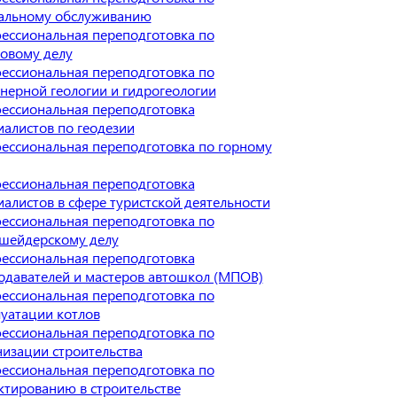
альному обслуживанию
ессиональная переподготовка по
ховому делу
ессиональная переподготовка по
нерной геологии и гидрогеологии
ессиональная переподготовка
иалистов по геодезии
ессиональная переподготовка по горному
ессиональная переподготовка
иалистов в сфере туристской деятельности
ессиональная переподготовка по
шейдерскому делу
ессиональная переподготовка
одавателей и мастеров автошкол (МПОВ)
ессиональная переподготовка по
луатации котлов
ессиональная переподготовка по
низации строительства
ессиональная переподготовка по
ктированию в строительстве