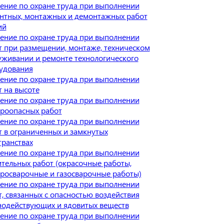
ение по охране труда при выполнении
нтных, монтажных и демонтажных работ
ий
ение по охране труда при выполнении
т при размещении, монтаже, техническом
уживании и ремонте технологического
удования
ение по охране труда при выполнении
т на высоте
ение по охране труда при выполнении
роопасных работ
ение по охране труда при выполнении
т в ограниченных и замкнутых
транствах
ение по охране труда при выполнении
ительных работ (окрасочные работы,
тросварочные и газосварочные работы)
ение по охране труда при выполнении
т, связанных с опасностью воздействия
нодействующих и ядовитых веществ
ение по охране труда при выполнении