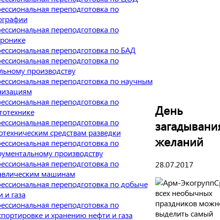
ессиональная переподготовка по
ографии
ессиональная переподготовка по
тронике
ессиональная переподготовка по БАД
ессиональная переподготовка по
льному производству
ессиональная переподготовка по научным
низациям
ессиональная переподготовка по
День
тотехнике
ессиональная переподготовка по
загадывани
отехническим средствам разведки
желаний
ессиональная переподготовка по
рументальному производству
ессиональная переподготовка по
28.07.2017
авлическим машинам
С
ессиональная переподготовка по добыче
всех необычных
 и газа
праздников можн
ессиональная переподготовка по
выделить самый
спортировке и хранению нефти и газа