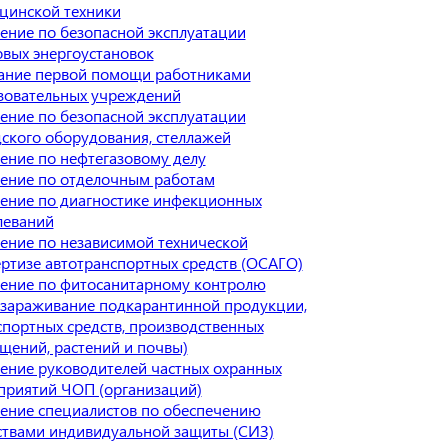
цинской техники
ение по безопасной эксплуатации
овых энергоустановок
ание первой помощи работниками
зовательных учреждений
ение по безопасной эксплуатации
дского оборудования, стеллажей
ение по нефтегазовому делу
ение по отделочным работам
ение по диагностике инфекционных
леваний
ение по независимой технической
ертизе автотранспортных средств (ОСАГО)
ение по фитосанитарному контролю
ззараживание подкарантинной продукции,
спортных средств, производственных
щений, растений и почвы)
ение руководителей частных охранных
приятий ЧОП (организаций)
ение специалистов по обеспечению
ствами индивидуальной защиты (СИЗ)