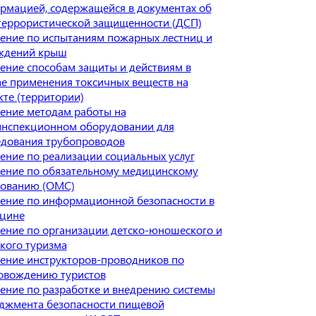
рмацией, содержащейся в документах об
террористической защищенности (ДСП)
ение по испытаниям пожарных лестниц и
ждений крыш
ение способам защиты и действиям в
ае применения токсичных веществ на
кте (территории)
ение методам работы на
инспекционном оборудовании для
едования трубопроводов
ение по реализации социальных услуг
ение по обязательному медицинскому
хованию (ОМС)
ение по информационной безопасности в
цине
ение по организации детско-юношеского и
ского туризма
ение инструкторов-проводников по
овождению туристов
ение по разработке и внедрению системы
джмента безопасности пищевой