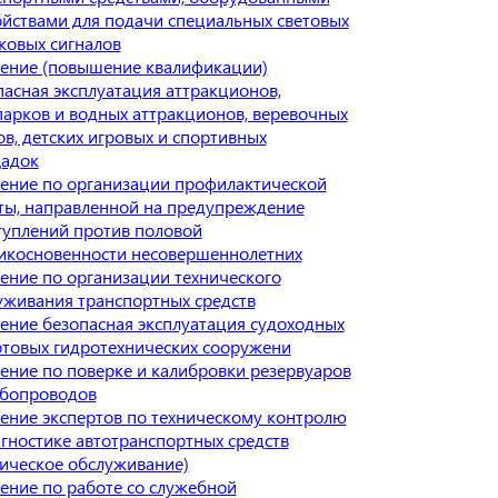
ойствами для подачи специальных световых
уковых сигналов
ение (повышение квалификации)
пасная эксплуатация аттракционов,
парков и водных аттракционов, веревочных
ов, детских игровых и спортивных
адок
ение по организации профилактической
ты, направленной на предупреждение
туплений против половой
икосновенности несовершеннолетних
ение по организации технического
уживания транспортных средств
ение безопасная эксплуатация судоходных
ртовых гидротехнических сооружени
ение по поверке и калибровки резервуаров
убопроводов
ение экспертов по техническому контролю
агностике автотранспортных средств
ническое обслуживание)
ение по работе со служебной