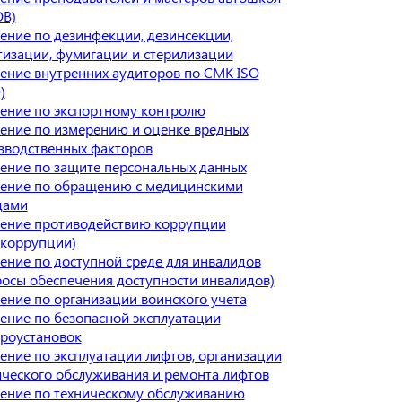
В)
ение по дезинфекции, дезинсекции,
тизации, фумигации и стерилизации
ение внутренних аудиторов по СМК ISO
)
ение по экспортному контролю
ение по измерению и оценке вредных
зводственных факторов
ение по защите персональных данных
ение по обращению с медицинскими
дами
ение противодействию коррупции
икоррупции)
ение по доступной среде для инвалидов
росы обеспечения доступности инвалидов)
ение по организации воинского учета
ение по безопасной эксплуатации
троустановок
ение по эксплуатации лифтов, организации
ического обслуживания и ремонта лифтов
ение по техническому обслуживанию