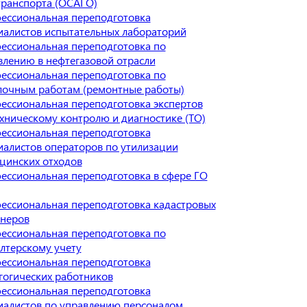
транспорта (ОСАГО)
ессиональная переподготовка
иалистов испытательных лабораторий
ессиональная переподготовка по
влению в нефтегазовой отрасли
ессиональная переподготовка по
лочным работам (ремонтные работы)
ессиональная переподготовка экспертов
ехническому контролю и диагностике (ТО)
ессиональная переподготовка
иалистов операторов по утилизации
цинских отходов
ессиональная переподготовка в сфере ГО
ессиональная переподготовка кадастровых
неров
ессиональная переподготовка по
алтерскому учету
ессиональная переподготовка
гогических работников
ессиональная переподготовка
иалистов по управлению персоналом