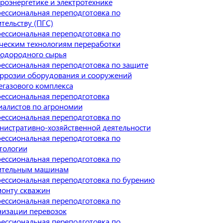
троэнергетике и электротехнике
ессиональная переподготовка по
тельству (ПГС)
ессиональная переподготовка по
ческим технологиям переработки
водородного сырья
ессиональная переподготовка по защите
оррозии оборудования и сооружений
егазового комплекса
ессиональная переподготовка
иалистов по агрономии
ессиональная переподготовка по
нистративно-хозяйственной деятельности
ессиональная переподготовка по
тологии
ессиональная переподготовка по
ительным машинам
ессиональная переподготовка по бурению
монту скважин
ессиональная переподготовка по
низации перевозок
ессиональная переподготовка по