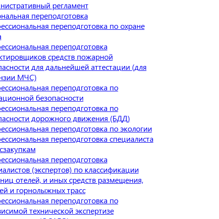
нистративный регламент
нальная переподготовка
ессиональная переподготовка по охране
а
ессиональная переподготовка
ктировщиков средств пожарной
пасности для дальнейшей аттестации (для
нзии МЧС)
ессиональная переподготовка по
ационной безопасности
ессиональная переподготовка по
пасности дорожного движения (БДД)
ессиональная переподготовка по экологии
ессиональная переподготовка специалиста
осзакупкам
ессиональная переподготовка
иалистов (экспертов) по классификации
ниц отелей, и иных средств размещения,
ей и горнолыжных трасс
ессиональная переподготовка по
висимой технической экспертизе