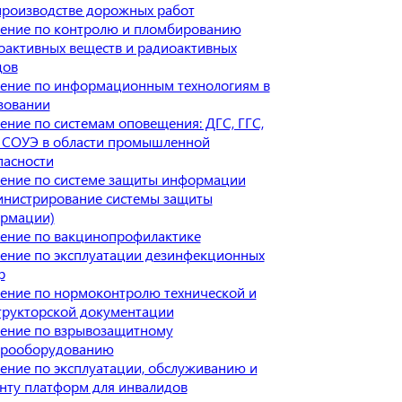
производстве дорожных работ
ение по контролю и пломбированию
оактивных веществ и радиоактивных
дов
ение по информационным технологиям в
зовании
ение по системам оповещения: ДГС, ГГС,
 СОУЭ в области промышленной
пасности
ение по системе защиты информации
инистрирование системы защиты
рмации)
ение по вакцинопрофилактике
ение по эксплуатации дезинфекционных
р
ение по нормоконтролю технической и
трукторской документации
ение по взрывозащитному
трооборудованию
ение по эксплуатации, обслуживанию и
нту платформ для инвалидов