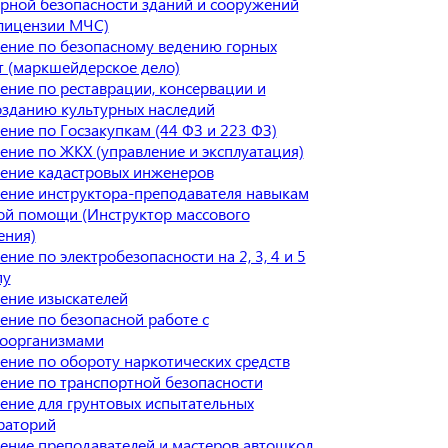
рной безопасности зданий и сооружений
 лицензии МЧС)
ение по безопасному ведению горных
т (маркшейдерское дело)
ение по реставрации, консервации и
озданию культурных наследий
ение по Госзакупкам (44 ФЗ и 223 ФЗ)
ение по ЖКХ (управление и эксплуатация)
ение кадастровых инженеров
ение инструктора-преподавателя навыкам
ой помощи (Инструктор массового
ения)
ние по электробезопасности на 2, 3, 4 и 5
пу
ение изыскателей
ение по безопасной работе с
оорганизмами
ение по обороту наркотических средств
ение по транспортной безопасности
ение для грунтовых испытательных
раторий
ение преподавателей и мастеров автошкол