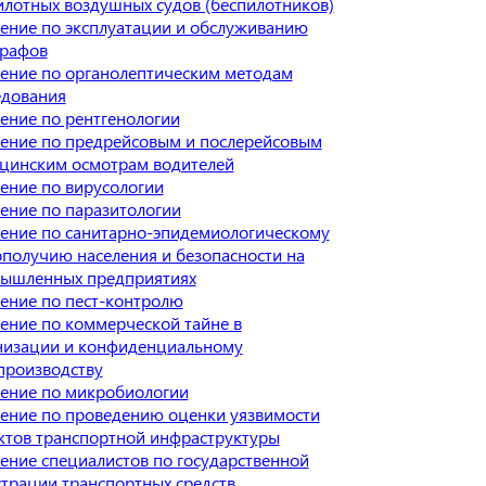
илотных воздушных судов (беспилотников)
ение по эксплуатации и обслуживанию
графов
ение по органолептическим методам
едования
ение по рентгенологии
ение по предрейсовым и послерейсовым
цинским осмотрам водителей
ение по вирусологии
ение по паразитологии
ение по санитарно-эпидемиологическому
ополучию населения и безопасности на
ышленных предприятиях
ение по пест-контролю
ение по коммерческой тайне в
низации и конфиденциальному
производству
ение по микробиологии
ение по проведению оценки уязвимости
ктов транспортной инфраструктуры
ение специалистов по государственной
страции транспортных средств