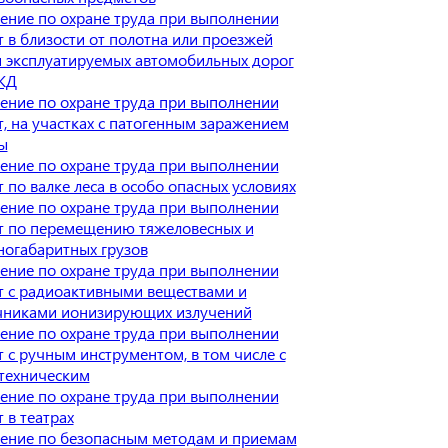
ение по охране труда при выполнении
т в близости от полотна или проезжей
и эксплуатируемых автомобильных дорог
ЖД
ение по охране труда при выполнении
т, на участках с патогенным заражением
ы
ение по охране труда при выполнении
 по валке леса в особо опасных условиях
ение по охране труда при выполнении
т по перемещению тяжеловесных и
ногабаритных грузов
ение по охране труда при выполнении
т с радиоактивными веществами и
чниками ионизирующих излучений
ение по охране труда при выполнении
т с ручным инструментом, в том числе с
техническим
ение по охране труда при выполнении
 в театрах
ение по безопасным методам и приемам