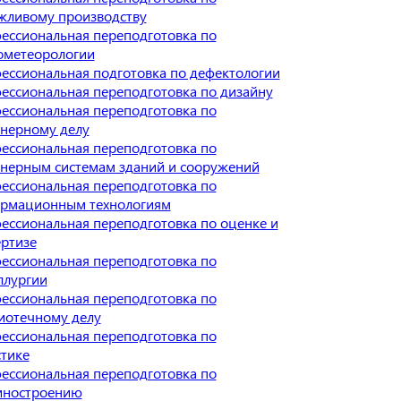
жливому производству
ессиональная переподготовка по
ометеорологии
ессиональная подготовка по дефектологии
ессиональная переподготовка по дизайну
ессиональная переподготовка по
нерному делу
ессиональная переподготовка по
нерным системам зданий и сооружений
ессиональная переподготовка по
рмационным технологиям
ессиональная переподготовка по оценке и
ертизе
ессиональная переподготовка по
ллургии
ессиональная переподготовка по
иотечному делу
ессиональная переподготовка по
стике
ессиональная переподготовка по
ностроению