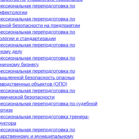
ессиональная переподготовка по
нфектологии
ессиональная переподготовка по
рной безопасности на предприятии
ессиональная переподготовка по
ологии и стандартизации
ессиональная переподготовка по
ному делу
ессиональная переподготовка по
иничному бизнесу
ессиональная переподготовка по
ышленной безопасность опасных
зводственных объектов (ОПО)
ессиональная переподготовка по
омической безопасности
ессиональная переподготовка по судебной
ертизе
ессиональная переподготовка тренера-
руктора
ессиональная переподготовка по
дарственному и муниципальному