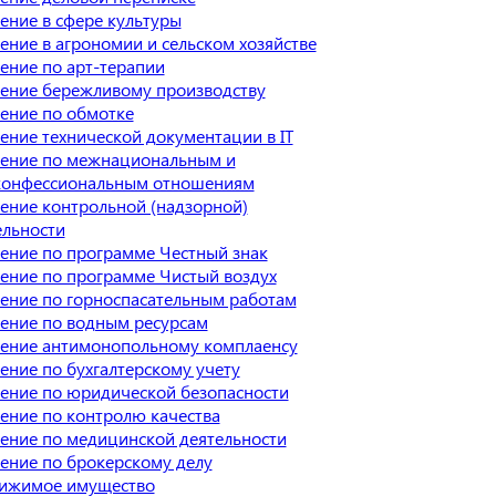
ение в сфере культуры
ение в агрономии и сельском хозяйстве
ение по арт-терапии
ение бережливому производству
ение по обмотке
ение технической документации в IT
ение по межнациональным и
онфессиональным отношениям
ение контрольной (надзорной)
ельности
ение по программе Честный знак
ение по программе Чистый воздух
ение по горноспасательным работам
ение по водным ресурсам
ение антимонопольному комплаенсу
ение по бухгалтерскому учету
ение по юридической безопасности
ение по контролю качества
ение по медицинской деятельности
ение по брокерскому делу
ижимое имущество