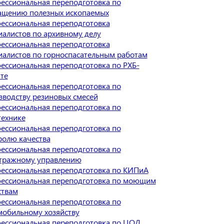
ессиональная переподготовка по
ащению полезных ископаемых
ессиональная переподготовка
иалистов по архивному делу
ессиональная переподготовка
иалистов по горноспасательным работам
ессиональная переподготовка по РХБ-
те
ессиональная переподготовка по
зводству резиновых смесей
ессиональная переподготовка по
технике
ессиональная переподготовка по
ролю качества
ессиональная переподготовка по
тражному управлению
ессиональная переподготовка по КИПиА
ессиональная переподготовка по моющим
ствам
ессиональная переподготовка по
мобильному хозяйству
ессиональная переподготовка по ЦОД