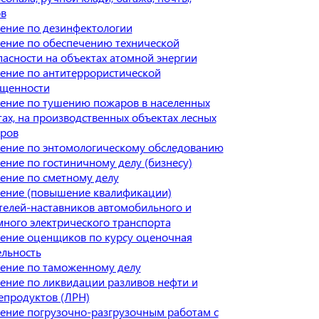
ов
ение по дезинфектологии
ение по обеспечению технической
пасности на объектах атомной энергии
ение по антитеррористической
щенности
ение по тушению пожаров в населенных
тах, на производственных объектах лесных
ров
ение по энтомологическому обследованию
ение по гостиничному делу (бизнесу)
ение по сметному делу
ение (повышение квалификации)
телей-наставников автомобильного и
много электрического транспорта
ение оценщиков по курсу оценочная
ельность
ение по таможенному делу
ение по ликвидации разливов нефти и
епродуктов (ЛРН)
ение погрузочно-разгрузочным работам с