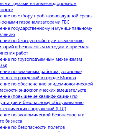
ными грузами на железнодорожном
спорте
ение по отбору проб газовоздушной среды
носными газоанализаторами ГВС
ение государственному и муниципальному
влению
ение по благоустройству и озеленению
иторий и безопасным методам и приемам
лнения работ
ение по грузоподъемным механизмам
нам)
ение по земляным работам, установке
енных ограждений в городе Москва
ение по обеспечению эпидемиологической
пасности эндоскопических вмешательств
ение (повышение квалификации) по
луатации и безопасному обслуживанию
отехнических сооружений (ГТС)
ение по экономической безопасности и
те бизнеса
ение по безопасности полетов