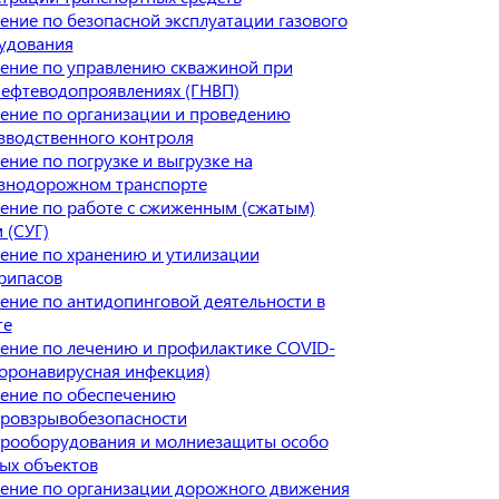
ение по безопасной эксплуатации газового
удования
ение по управлению скважиной при
нефтеводопроявлениях (ГНВП)
ение по организации и проведению
зводственного контроля
ение по погрузке и выгрузке на
знодорожном транспорте
ение по работе с сжиженным (сжатым)
 (СУГ)
ение по хранению и утилизации
рипасов
ение по антидопинговой деятельности в
те
ение по лечению и профилактике COVID-
Коронавирусная инфекция)
ение по обеспечению
ровзрывобезопасности
трооборудования и молниезащиты особо
ых объектов
ение по организации дорожного движения