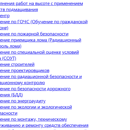
лнения работ на высоте с применением
ств подмащивания
ентр
ение по ГОЧС (Обучение по гражданской
оне)
ение по пожарной безопасности
ение приемщика лома (Радиационный
роль лома)
ение по специальной оценке условий
а (СОУТ)
ение строителей
ение проектировщиков
ение по радиационной безопасности и
ационному контролю
ение по безопасности дорожного
ения (БДД)
ение по энергоаудиту
ение по экологии и экологической
пасности
ение по монтажу, техническому
уживанию и ремонту средств обеспечения