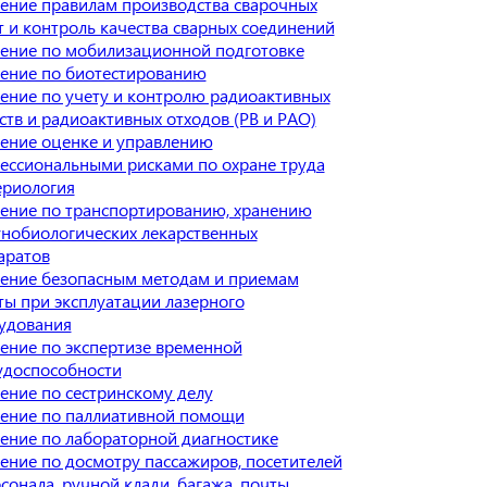
ение правилам производства сварочных
т и контроль качества сварных соединений
ение по мобилизационной подготовке
ение по биотестированию
ение по учету и контролю радиоактивных
ств и радиоактивных отходов (РВ и РАО)
ение оценке и управлению
ессиональными рисками по охране труда
ериология
ение по транспортированию, хранению
нобиологических лекарственных
аратов
ение безопасным методам и приемам
ты при эксплуатации лазерного
удования
ение по экспертизе временной
удоспособности
ение по сестринскому делу
ение по паллиативной помощи
ение по лабораторной диагностике
ение по досмотру пассажиров, посетителей
сонала, ручной клади, багажа, почты,