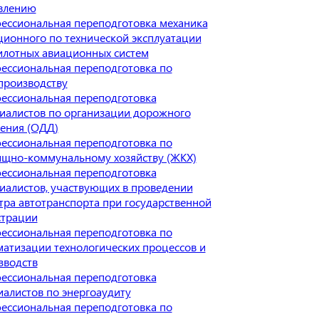
влению
ессиональная переподготовка механика
ционного по технической эксплуатации
илотных авиационных систем
ессиональная переподготовка по
производству
ессиональная переподготовка
иалистов по организации дорожного
ения (ОДД)
ессиональная переподготовка по
щно-коммунальному хозяйству (ЖКХ)
ессиональная переподготовка
иалистов, участвующих в проведении
тра автотранспорта при государственной
страции
ессиональная переподготовка по
матизации технологических процессов и
зводств
ессиональная переподготовка
иалистов по энергоаудиту
ессиональная переподготовка по