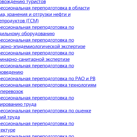
овождению туристов
ессиональная переподготовка в области
а, хранения и отгрузки нефти и
епродуктов (ГСМ)
ессиональная переподготовка по
дильному оборудованию
ессиональная переподготовка по
тарно-эпидемиологической экспертизе
ессиональная переподготовка по
ринарно-санитарной экспертизе
ессиональная переподготовка по
роведению
ессиональная переподготовка по РАО и РВ
ессиональная переподготовка технологиям
оперевозок
ессиональная переподготовка по
ированию труда
ессиональная переподготовка по оценке
вий труда
ессиональная переподготовка по
тектуре
ессиональная переподготовка по