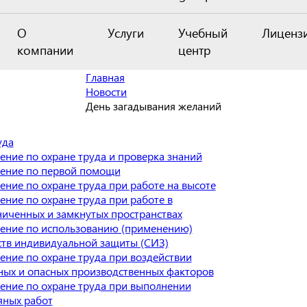
О
Услуги
Учебный
Лиценз
компании
центр
Главная
Новости
День загадывания желаний
уда
ение по охране труда и проверка знаний
ение по первой помощи
ение по охране труда при работе на высоте
ение по охране труда при работе в
ниченных и замкнутых пространствах
ение по использованию (применению)
ств индивидуальной защиты (СИЗ)
ение по охране труда при воздействии
ных и опасных производственных факторов
ение по охране труда при выполнении
яных работ