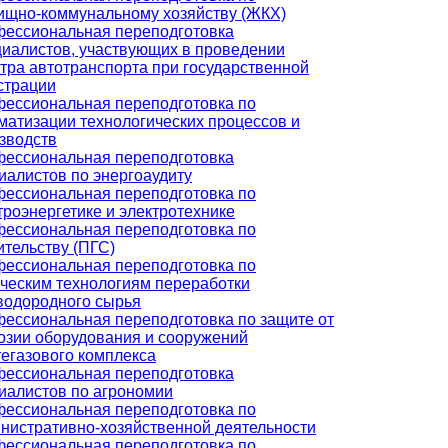
щно-коммунальному хозяйству (ЖКХ)
ессиональная переподготовка
иалистов, участвующих в проведении
тра автотранспорта при государственной
страции
ессиональная переподготовка по
матизации технологических процессов и
зводств
ессиональная переподготовка
иалистов по энергоаудиту
ессиональная переподготовка по
троэнергетике и электротехнике
ессиональная переподготовка по
ительству (ПГС)
ессиональная переподготовка по
ческим технологиям переработки
водородного сырья
ессиональная переподготовка по защите от
озии оборудования и сооружений
егазового комплекса
ессиональная переподготовка
иалистов по агрономии
ессиональная переподготовка по
нистративно-хозяйственной деятельности
ессиональная переподготовка по