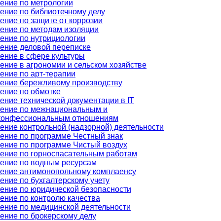
ение по метрологии
ение по библиотечному делу
ение по защите от коррозии
ение по методам изоляции
ение по нутрициологии
ение деловой переписке
ение в сфере культуры
ение в агрономии и сельском хозяйстве
ение по арт-терапии
ение бережливому производству
ение по обмотке
ение технической документации в IT
ение по межнациональным и
онфессиональным отношениям
ение контрольной (надзорной) деятельности
ение по программе Честный знак
ение по программе Чистый воздух
ение по горноспасательным работам
ение по водным ресурсам
ение антимонопольному комплаенсу
ение по бухгалтерскому учету
ение по юридической безопасности
ение по контролю качества
ение по медицинской деятельности
ение по брокерскому делу