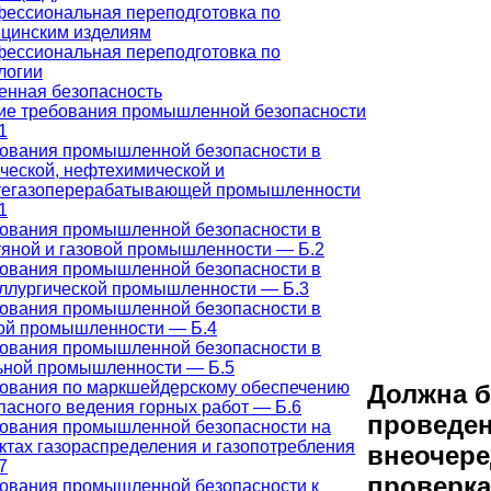
ессиональная переподготовка по
цинским изделиям
ессиональная переподготовка по
логии
нная безопасность
е требования промышленной безопасности
1
ования промышленной безопасности в
ческой, нефтехимической и
егазоперерабатывающей промышленности
1
ования промышленной безопасности в
яной и газовой промышленности — Б.2
ования промышленной безопасности в
ллургической промышленности — Б.3
ования промышленной безопасности в
ой промышленности — Б.4
ования промышленной безопасности в
ьной промышленности — Б.5
ования по маркшейдерскому обеспечению
Должна 
пасного ведения горных работ — Б.6
проведе
ования промышленной безопасности на
ктах газораспределения и газопотребления
внеочере
7
проверка
ования промышленной безопасности к