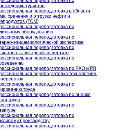
ессиональная переподготовка по
овождению туристов
ессиональная переподготовка в области
ма, хранения и отгрузки нефти и
епродуктов (ГСМ)
ессиональная переподготовка по
дильному оборудованию
ессиональная переподготовка по
тарно-эпидемиологической экспертизе
ессиональная переподготовка по
ринарно-санитарной экспертизе
ессиональная переподготовка по
роведению
ессиональная переподготовка по РАО и РВ
ессиональная переподготовка технологиям
оперевозок
ессиональная переподготовка по
ированию труда
ессиональная переподготовка по оценке
вий труда
ессиональная переподготовка по
тектуре
ессиональная переподготовка по
жливому производству
ессиональная переподготовка по