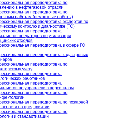
ессиональная переподготовка по
влению в нефтегазовой отрасли
ессиональная переподготовка по
лочным работам (ремонтные работы)
ессиональная переподготовка экспертов по
ическому контролю и диагностике (ТО)
ессиональная переподготовка
иалистов операторов по утилизации
цинских отходов
ессиональная переподготовка в сфере ГО
ессиональная переподготовка кадастровых
неров
ессиональная переподготовка по
алтерскому учету
ессиональная переподготовка
гогических работников
ессиональная переподготовка
иалистов по управлению персоналом
ессиональная переподготовка по
нфектологии
ессиональная переподготовка по пожарной
пасности на предприятии
ессиональная переподготовка по
ологии и стандартизации