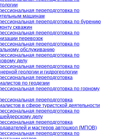
тологии
ессиональная переподготовка по
ительным машинам
ессиональная переподготовка по бурению
монту скважин
ессиональная переподготовка по
низации перевозок
ессиональная переподготовка по
альному обслуживанию
ессиональная переподготовка по
ховому делу
ессиональная переподготовка по
нерной геологии и гидрогеологии
ессиональная переподготовка
иалистов по геодезии
ессиональная переподготовка по горному
ессиональная переподготовка
иалистов в сфере туристской деятельности
ессиональная переподготовка по
шейдерскому делу
ессиональная переподготовка
одавателей и мастеров автошкол (МПОВ)
ессиональная переподготовка по
луатации котлов