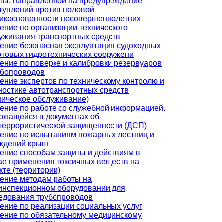
ты, направленной на предупреждение
туплений против половой
икосновенности несовершеннолетних
ение по организации технического
уживания транспортных средств
ение безопасная эксплуатация судоходных
ртовых гидротехнических сооружени
ение по поверке и калибровки резервуаров
убопроводов
ение экспертов по техническому контролю и
ностике автотранспортных средств
ническое обслуживание)
ение по работе со служебной информацией,
ржащейся в документах об
террористической защищенности (ДСП)
ение по испытаниям пожарных лестниц и
ждений крыш
ение способам защиты и действиям в
ае применения токсичных веществ на
кте (территории)
ение методам работы на
инспекционном оборудовании для
едования трубопроводов
ение по реализации социальных услуг
ение по обязательному медицинскому