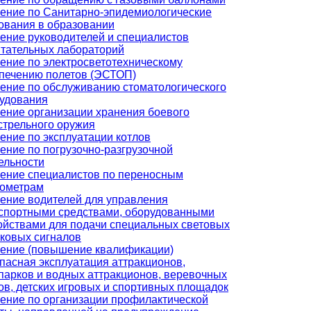
ение по Санитарно-эпидемиологические
ования в образовании
ение руководителей и специалистов
тательных лабораторий
ение по электросветотехническому
печению полетов (ЭСТОП)
ение по обслуживанию стоматологического
удования
ение организации хранения боевого
стрельного оружия
ение по эксплуатации котлов
ение по погрузочно-разгрузочной
ельности
ение специалистов по переносным
ометрам
ение водителей для управления
спортными средствами, оборудованными
ойствами для подачи специальных световых
уковых сигналов
ение (повышение квалификации)
пасная эксплуатация аттракционов,
парков и водных аттракционов, веревочных
ов, детских игровых и спортивных площадок
ение по организации профилактической