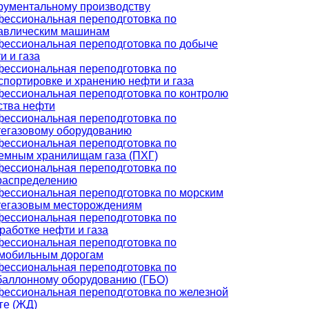
рументальному производству
ессиональная переподготовка по
авлическим машинам
ессиональная переподготовка по добыче
и и газа
ессиональная переподготовка по
спортировке и хранению нефти и газа
ессиональная переподготовка по контролю
ства нефти
ессиональная переподготовка по
егазовому оборудованию
ессиональная переподготовка по
емным хранилищам газа (ПХГ)
ессиональная переподготовка по
распределению
ессиональная переподготовка по морским
егазовым месторождениям
ессиональная переподготовка по
работке нефти и газа
ессиональная переподготовка по
мобильным дорогам
ессиональная переподготовка по
баллонному оборудованию (ГБО)
ессиональная переподготовка по железной
ге (ЖД)