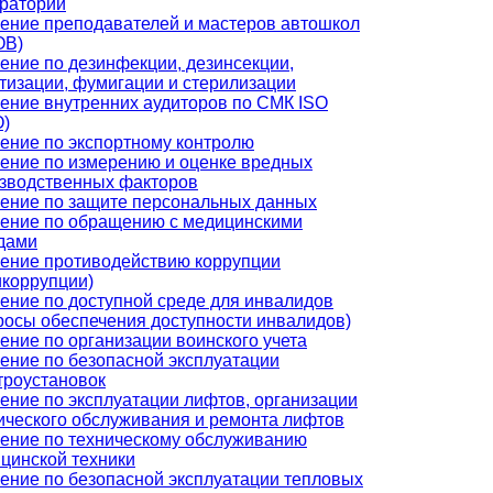
раторий
ение преподавателей и мастеров автошкол
ОВ)
ение по дезинфекции, дезинсекции,
тизации, фумигации и стерилизации
ение внутренних аудиторов по СМК ISO
)
ение по экспортному контролю
ение по измерению и оценке вредных
зводственных факторов
ение по защите персональных данных
ение по обращению с медицинскими
дами
ение противодействию коррупции
икоррупции)
ение по доступной среде для инвалидов
росы обеспечения доступности инвалидов)
ение по организации воинского учета
ение по безопасной эксплуатации
троустановок
ение по эксплуатации лифтов, организации
ического обслуживания и ремонта лифтов
ение по техническому обслуживанию
цинской техники
ение по безопасной эксплуатации тепловых