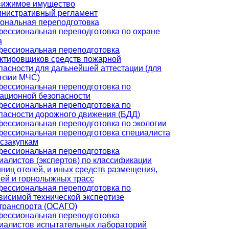
ижимое имущество
нистративный регламент
ональная переподготовка
ессиональная переподготовка по охране
а
ессиональная переподготовка
ктировщиков средств пожарной
пасности для дальнейшей аттестации (для
нзии МЧС)
ессиональная переподготовка по
ационной безопасности
ессиональная переподготовка по
пасности дорожного движения (БДД)
ессиональная переподготовка по экологии
ессиональная переподготовка специалиста
осзакупкам
ессиональная переподготовка
иалистов (экспертов) по классификации
иниц отелей, и иных средств размещения,
ей и горнолыжных трасс
ессиональная переподготовка по
висимой технической экспертизе
транспорта (ОСАГО)
ессиональная переподготовка
иалистов испытательных лабораторий