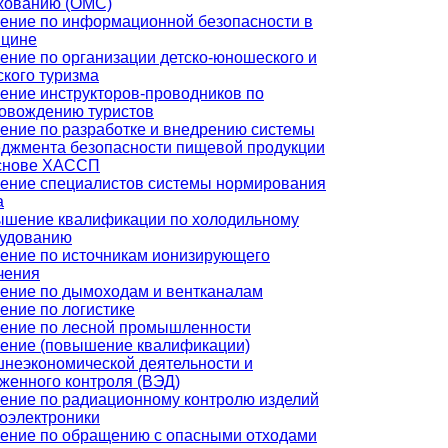
хованию (ОМС)
ение по информационной безопасности в
цине
ение по организации детско-юношеского и
ского туризма
ение инструкторов-проводников по
овождению туристов
ение по разработке и внедрению системы
джмента безопасности пищевой продукции
снове ХАССП
ение специалистов системы нормирования
а
шение квалификации по холодильному
удованию
ение по источникам ионизирующего
чения
ение по дымоходам и вентканалам
ение по логистике
ение по лесной промышленности
ение (повышение квалификации)
неэкономической деятельности и
женного контроля (ВЭД)
ение по радиационному контролю изделий
оэлектроники
ение по обращению с опасными отходами