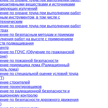
диоактивными веществами и источниками
зирующих излучений
ение по охране труда при выполнении работ
чным инструментом, в том числе с
техническим
ение по охране труда при выполнении работ
атрах
ение по безопасным методам и приемам
лнения работ на высоте с применением
ств подмащивания
центр
ение по ГОЧС (Обучение по гражданской
оне)
ение по пожарной безопасности
ение приемщика лома (Радиационный
роль лома)
ение по специальной оценке условий труда
Т)
ение строителей
ение проектировщиков
ение по радиационной безопасности и
ационному контролю
ение по безопасности дорожного движения
)