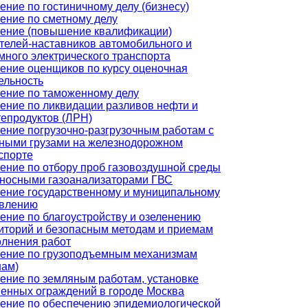
ение по гостиничному делу (бизнесу)
ение по сметному делу
ение (повышение квалификации)
телей-наставников автомобильного и
много электрического транспорта
ение оценщиков по курсу оценочная
ельность
ение по таможенному делу
ение по ликвидации разливов нефти и
епродуктов (ЛРН)
ение погрузочно-разгрузочным работам с
ными грузами на железнодорожном
спорте
ение по отбору проб газовоздушной среды
носными газоанализаторами ГВС
ение государственному и муниципальному
влению
ение по благоустройству и озеленению
иторий и безопасным методам и приемам
лнения работ
ение по грузоподъемным механизмам
нам)
ение по земляным работам, установке
енных ограждений в городе Москва
ение по обеспечению эпидемиологической