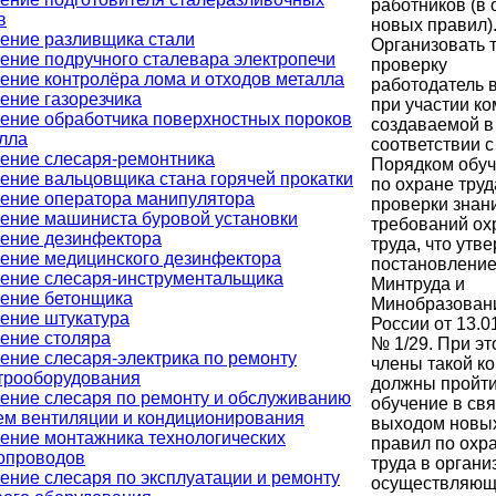
работников (в
в
новых правил)
ение разливщика стали
Организовать 
ение подручного сталевара электропечи
проверку
ение контролёра лома и отходов металла
работодатель 
ение газорезчика
при участии ко
ение обработчика поверхностных пороков
создаваемой в
лла
соответствии с
ение слесаря-ремонтника
Порядком обу
ение вальцовщика стана горячей прокатки
по охране труд
ение оператора манипулятора
проверки знан
ение машиниста буровой установки
требований о
ение дезинфектора
труда, что утв
ение медицинского дезинфектора
постановлени
ение слесаря-инструментальщика
Минтруда и
ение бетонщика
Минобразован
ение штукатура
России от 13.0
ение столяра
№ 1/29. При эт
ение слесаря-электрика по ремонту
члены такой к
трооборудования
должны пройт
ение слесаря по ремонту и обслуживанию
обучение в свя
ем вентиляции и кондиционирования
выходом новы
ение монтажника технологических
правил по охр
опроводов
труда в органи
ение слесаря по эксплуатации и ремонту
осуществляющ