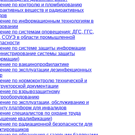
ение по контролю и пломбированию
оактивных веществ и радиоактивных
дов
ение по информационным технологиям в
зовании
ение по системам оповещения: ДГС, ГГС,
 СОУЭ в области промышленной
пасности
ение по системе защиты информации
инистрирование системы защиты
рмации)
ение по вакцинопрофилактике
ение по эксплуатации дезинфекционных
р
ение по нормоконтролю технической и
трукторской документации
ение по взрывозащитному
трооборудованию
ение по эксплуатации, обслуживанию и
нту платформ для инвалидов
ение специалистов по охране труда
ышение квалификации)
ение по радиационной безопасности для
ктировщиков
ение по обращению с газовыми баллонами