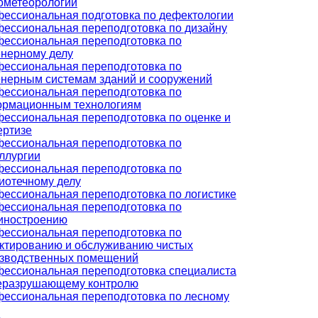
ометеорологии
ессиональная подготовка по дефектологии
ессиональная переподготовка по дизайну
ессиональная переподготовка по
нерному делу
ессиональная переподготовка по
нерным системам зданий и сооружений
ессиональная переподготовка по
рмационным технологиям
ессиональная переподготовка по оценке и
ертизе
ессиональная переподготовка по
ллургии
ессиональная переподготовка по
иотечному делу
ессиональная переподготовка по логистике
ессиональная переподготовка по
иностроению
ессиональная переподготовка по
ктированию и обслуживанию чистых
зводственных помещений
ессиональная переподготовка специалиста
еразрушающему контролю
ессиональная переподготовка по лесному