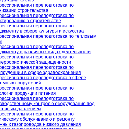
ессиональная переподготовка по
низации строительства
ессиональная переподготовка по
ктированию в строительстве
ессиональная переподготовка по
джменту в сфере культуры и искусства
ессиональная переподготовка по тепловым
м
ессиональная переподготовка по
джменту в различных видах деятельности
ессиональная переподготовка по
террористической защищенности
ессиональная переподготовка по
пруденции в сфере здравоохранения
ессиональная переподготовка в сфере
емных сооружений
ессиональная переподготовка по
ологии продукции питания
ессиональная переподготовка по
зводственному контролю оборудования под
точным давлением
ессиональная переподготовка по
ическому обслуживанию и ремонту
жных газопроводов низкого давления