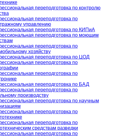
технике
ессиональная переподготовка по контролю
ства
ессиональная переподготовка по
тражному управлению
ессиональная переподготовка по КИПиА
ессиональная переподготовка по моющим
ствам
ессиональная переподготовка по
мобильному хозяйству
ессиональная переподготовка по ЦОД
ессиональная переподготовка по
ографии
ессиональная переподготовка по
тронике
ессиональная переподготовка по БАД
ессиональная переподготовка по
льному производству
ессиональная переподготовка по научным
низациям
ессиональная переподготовка по
тотехнике
ессиональная переподготовка по
отехническим средствам разведки
ессиональная переподготовка по