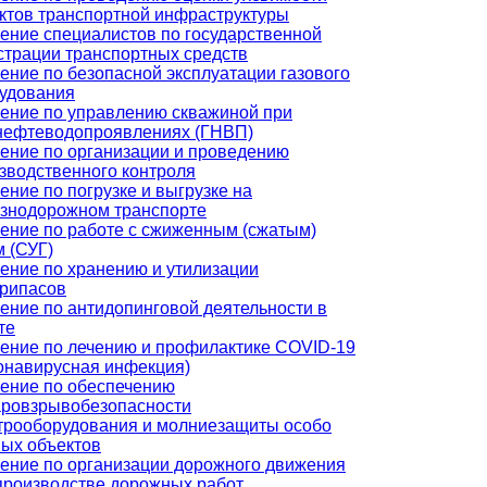
ктов транспортной инфраструктуры
ение специалистов по государственной
страции транспортных средств
ение по безопасной эксплуатации газового
удования
ение по управлению скважиной при
нефтеводопроявлениях (ГНВП)
ение по организации и проведению
зводственного контроля
ение по погрузке и выгрузке на
знодорожном транспорте
ение по работе с сжиженным (сжатым)
м (СУГ)
ение по хранению и утилизации
рипасов
ение по антидопинговой деятельности в
те
ение по лечению и профилактике COVID-19
онавирусная инфекция)
ение по обеспечению
ровзрывобезопасности
трооборудования и молниезащиты особо
ых объектов
ение по организации дорожного движения
производстве дорожных работ