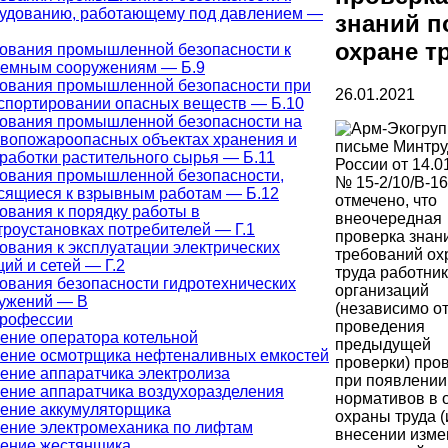
удованию, работающему под давлением —
знаний п
охране т
ования промышленной безопасности к
емным сооружениям — Б.9
ования промышленной безопасности при
26.01.2021
спортировании опасных веществ — Б.10
ования промышленной безопасности на
вопожароопасных объектах хранения и
письме Минтру
работки растительного сырья — Б.11
России от 14.0
ования промышленной безопасности,
№ 15-2/10/В-1
сящиеся к взрывным работам — Б.12
отмечено, что
ования к порядку работы в
внеочередная
троустановках потребителей — Г.1
проверка знан
ования к эксплуатации электрических
требований о
ций и сетей — Г.2
труда работни
ования безопасности гидротехнических
организаций
ужений — В
(независимо от
профессии
проведения
ение оператора котельной
предыдущей
ение осмотрщика нефтеналивных емкостей
проверки) про
ение аппаратчика электролиза
при появлении
ение аппаратчика воздухоразделения
нормативов в 
ение аккумуляторщика
охраны труда (
ение электромеханика по лифтам
внесении изме
ение жестянщика