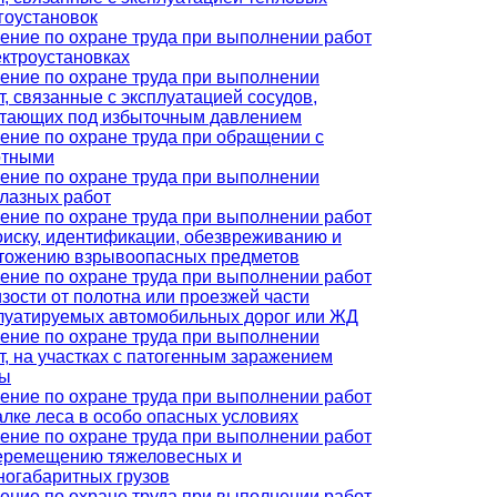
гоустановок
ение по охране труда при выполнении работ
ектроустановках
ение по охране труда при выполнении
т, связанные с эксплуатацией сосудов,
тающих под избыточным давлением
ение по охране труда при обращении с
отными
ение по охране труда при выполнении
лазных работ
ение по охране труда при выполнении работ
оиску, идентификации, обезвреживанию и
тожению взрывоопасных предметов
ение по охране труда при выполнении работ
изости от полотна или проезжей части
луатируемых автомобильных дорог или ЖД
ение по охране труда при выполнении
т, на участках с патогенным заражением
вы
ение по охране труда при выполнении работ
алке леса в особо опасных условиях
ение по охране труда при выполнении работ
еремещению тяжеловесных и
ногабаритных грузов
ение по охране труда при выполнении работ