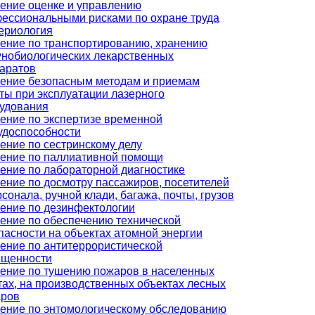
ение оценке и управлению
ессиональными рисками по охране труда
ериология
ение по транспортированию, хранению
нобиологических лекарственных
аратов
ение безопасным методам и приемам
ты при эксплуатации лазерного
удования
ение по экспертизе временной
удоспособности
ение по сестринскому делу
ение по паллиативной помощи
ение по лабораторной диагностике
ение по досмотру пассажиров, посетителей
рсонала, ручной клади, багажа, почты, грузов
ение по дезинфектологии
ение по обеспечению технической
пасности на объектах атомной энергии
ение по антитеррористической
щенности
ение по тушению пожаров в населенных
тах, на производственных объектах лесных
аров
ение по энтомологическому обследованию