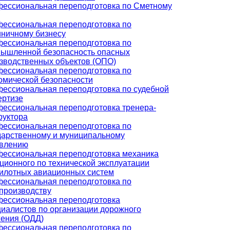
ессиональная переподготовка по Сметному
ессиональная переподготовка по
иничному бизнесу
ессиональная переподготовка по
ышленной безопасность опасных
зводственных объектов (ОПО)
ессиональная переподготовка по
омической безопасности
ессиональная переподготовка по судебной
ертизе
ессиональная переподготовка тренера-
руктора
ессиональная переподготовка по
дарственному и муниципальному
влению
ессиональная переподготовка механика
ционного по технической эксплуатации
илотных авиационных систем
ессиональная переподготовка по
производству
ессиональная переподготовка
иалистов по организации дорожного
ения (ОДД)
ессиональная переподготовка по