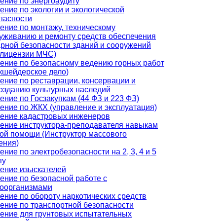
ение по энергоаудиту
ение по экологии и экологической
пасности
ение по монтажу, техническому
уживанию и ремонту средств обеспечения
рной безопасности зданий и сооружений
 лицензии МЧС)
ение по безопасному ведению горных работ
кшейдерское дело)
ение по реставрации, консервации и
озданию культурных наследий
ение по Госзакупкам (44 ФЗ и 223 ФЗ)
ение по ЖКХ (управление и эксплуатация)
ение кадастровых инженеров
ение инструктора-преподавателя навыкам
ой помощи (Инструктор массового
ения)
ение по электробезопасности на 2, 3, 4 и 5
пу
ение изыскателей
ение по безопасной работе с
оорганизмами
ение по обороту наркотических средств
ение по транспортной безопасности
ение для грунтовых испытательных