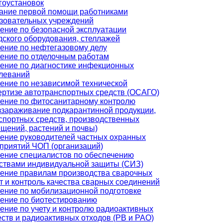
гоустановок
ание первой помощи работниками
зовательных учреждений
ение по безопасной эксплуатации
дского оборудования, стеллажей
ение по нефтегазовому делу
ение по отделочным работам
ение по диагностике инфекционных
леваний
ение по независимой технической
ертизе автотранспортных средств (ОСАГО)
ение по фитосанитарному контролю
ззараживание подкарантинной продукции,
спортных средств, производственных
щений, растений и почвы)
ение руководителей частных охранных
приятий ЧОП (организаций)
ение специалистов по обеспечению
ствами индивидуальной защиты (СИЗ)
ение правилам производства сварочных
т и контроль качества сварных соединений
ение по мобилизационной подготовке
ение по биотестированию
ение по учету и контролю радиоактивных
ств и радиоактивных отходов (РВ и РАО)