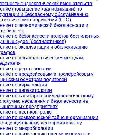
пасности эндоскопических вмешательств
ение (повышение квалификации) по
луатации и безопасному обслуживанию
отехнических сооружений (ГТС)
ение по экономической безопасности и
те бизнеса
ение по безопасности полетов беспилотных
ушных судов (беспилотников)
ение по эксплуатации и обслуживанию
графов
ение по органолептическим методам
едования
ение по рентгенологии
ение по предрейсовым и послерейсовым
цинским осмотрам водителей
ение по вирусологии
ение по паразитологии
ение по санитарно-эпидемиологическому
ополучию населения и безопасности на
ышленных предприятиях
ение по пест-контролю
ение по коммерческой тайне в организации
нфиденциальному делопроизводству
ение по микробиологии
ение по проведению оценки уязвимости