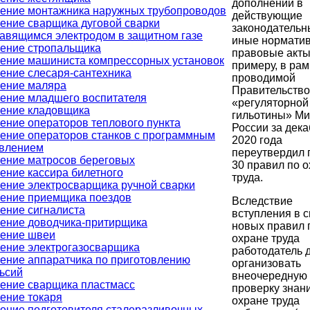
дополнений в
ение монтажника наружных трубопроводов
действующие
ение сварщика дуговой сварки
законодательн
авящимся электродом в защитном газе
иные нормати
ение стропальщика
правовые акты
ение машиниста компрессорных установок
примеру, в рам
ение слесаря-сантехника
проводимой
ение маляра
Правительств
ение младшего воспитателя
«регуляторной
ение кладовщика
гильотины» Ми
ение операторов теплового пункта
России за дека
ение операторов станков с программным
2020 года
влением
переутвердил 
ение матросов береговых
30 правил по 
ение кассира билетного
труда.
ение электросварщика ручной сварки
ение приемщика поездов
Вследствие
ение сигналиста
вступления в с
ение доводчика-притирщика
новых правил 
ение швеи
охране труда
ение электрогазосварщика
работодатель 
ение аппаратчика по приготовлению
организовать
ьсий
внеочередную
ение сварщика пластмасс
проверку знан
ение токаря
охране труда
ение подготовителя сталеразливочных