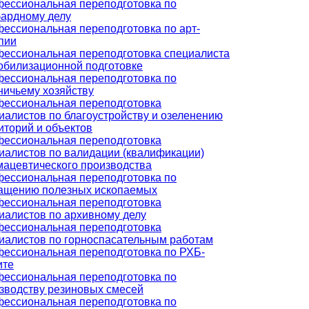
ессиональная переподготовка по
ардному делу
ессиональная переподготовка по арт-
пии
ессиональная переподготовка специалиста
обилизационной подготовке
ессиональная переподготовка по
ничьему хозяйству
ессиональная переподготовка
иалистов по благоустройству и озеленению
иторий и объектов
ессиональная переподготовка
иалистов по валидации (квалификации)
ацевтического производства
ессиональная переподготовка по
ащению полезных ископаемых
ессиональная переподготовка
иалистов по архивному делу
ессиональная переподготовка
иалистов по горноспасательным работам
ессиональная переподготовка по РХБ-
ите
ессиональная переподготовка по
зводству резиновых смесей
ессиональная переподготовка по