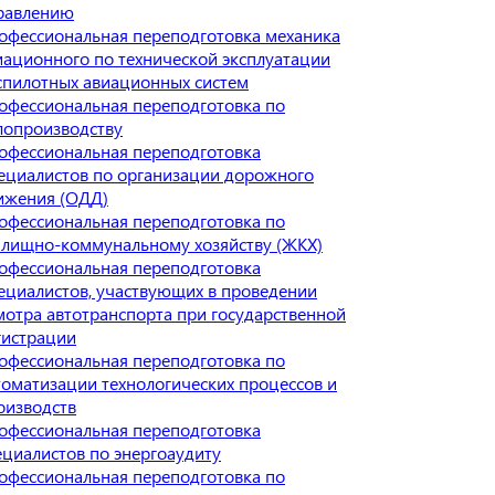
равлению
офессиональная переподготовка механика
иационного по технической эксплуатации
спилотных авиационных систем
офессиональная переподготовка по
лопроизводству
офессиональная переподготовка
ециалистов по организации дорожного
ижения (ОДД)
офессиональная переподготовка по
лищно-коммунальному хозяйству (ЖКХ)
офессиональная переподготовка
ециалистов, участвующих в проведении
мотра автотранспорта при государственной
гистрации
офессиональная переподготовка по
томатизации технологических процессов и
оизводств
офессиональная переподготовка
ециалистов по энергоаудиту
офессиональная переподготовка по