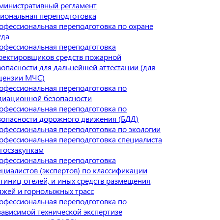
министративный регламент
иональная переподготовка
офессиональная переподготовка по охране
уда
офессиональная переподготовка
оектировщиков средств пожарной
зопасности для дальнейшей аттестации (для
цензии МЧС)
офессиональная переподготовка по
диационной безопасности
офессиональная переподготовка по
зопасности дорожного движения (БДД)
офессиональная переподготовка по экологии
офессиональная переподготовка специалиста
 госзакупкам
офессиональная переподготовка
ециалистов (экспертов) по классификации
стиниц отелей, и иных средств размещения,
яжей и горнолыжных трасс
офессиональная переподготовка по
зависимой технической экспертизе