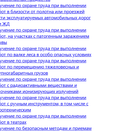
учение по охране труда при выполнении
бот в близости от полотна или проезжей
сти эксплуатируемых автомобильных дорог
и ЖД
учение по охране труда при выполнении
бот, на участках с патогенным заражением
чвы
учение по охране труда при выполнении
бот по валке леса в особо опасных условиях
учение по охране труда при выполнении
бот по перемещению тяжеловесных и
упногабаритных грузов
учение по охране труда при выполнении
бот с радиоактивными веществами и
точниками ионизирующих излучений
учение по охране труда при выполнении
бот с ручным инструментом, в том числе с
ротехническим
учение по охране труда при выполнении
бот в театрах
учение по безопасным методам и приемам