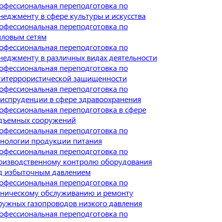
офессиональная переподготовка по
неджменту в сфере культуры и искусства
офессиональная переподготовка по
пловым сетям
офессиональная переподготовка по
неджменту в различных видах деятельности
офессиональная переподготовка по
титеррористической защищенности
офессиональная переподготовка по
испруденции в сфере здравоохранения
офессиональная переподготовка в сфере
дъемных сооружений
офессиональная переподготовка по
хнологии продукции питания
офессиональная переподготовка по
оизводственному контролю оборудования
д избыточным давлением
офессиональная переподготовка по
хническому обслуживанию и ремонту
ружных газопроводов низкого давления
офессиональная переподготовка по