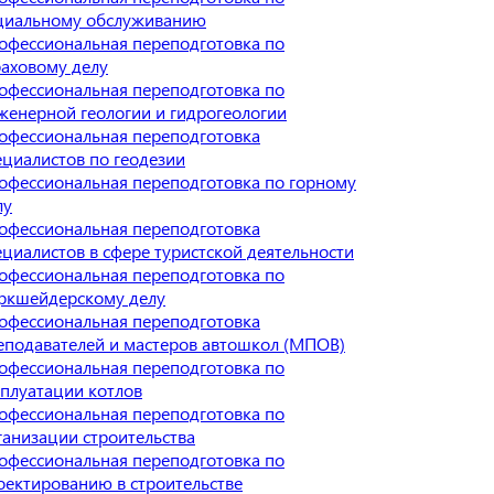
циальному обслуживанию
офессиональная переподготовка по
раховому делу
офессиональная переподготовка по
женерной геологии и гидрогеологии
офессиональная переподготовка
ециалистов по геодезии
офессиональная переподготовка по горному
лу
офессиональная переподготовка
ециалистов в сфере туристской деятельности
офессиональная переподготовка по
ркшейдерскому делу
офессиональная переподготовка
еподавателей и мастеров автошкол (МПОВ)
офессиональная переподготовка по
сплуатации котлов
офессиональная переподготовка по
ганизации строительства
офессиональная переподготовка по
оектированию в строительстве