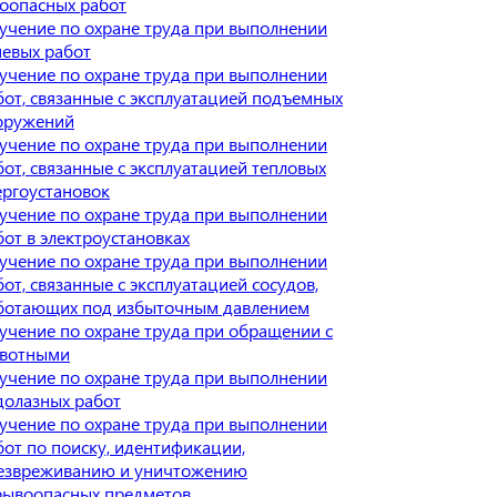
зоопасных работ
учение по охране труда при выполнении
невых работ
учение по охране труда при выполнении
бот, связанные с эксплуатацией подъемных
оружений
учение по охране труда при выполнении
бот, связанные с эксплуатацией тепловых
ергоустановок
учение по охране труда при выполнении
бот в электроустановках
учение по охране труда при выполнении
бот, связанные с эксплуатацией сосудов,
ботающих под избыточным давлением
учение по охране труда при обращении с
вотными
учение по охране труда при выполнении
долазных работ
учение по охране труда при выполнении
бот по поиску, идентификации,
езвреживанию и уничтожению
рывоопасных предметов