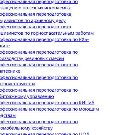
офессиональная переподготовка по
огащению полезных ископаемых
офессиональная переподготовка
ециалистов по архивному делу
офессиональная переподготовка
ециалистов по горноспасательным работам
офессиональная переподготовка по РХБ-
щите
офессиональная переподготовка по
оизводству резиновых смесей
офессиональная переподготовка по
иатехнике
офессиональная переподготовка по
нтролю качества
офессиональная переподготовка по
битражному управлению
офессиональная переподготовка по КИПиА
офессиональная переподготовка по моющим
едствам
офессиональная переподготовка по
томобильному хозяйству
офессиональная переподготовка по ЦОД