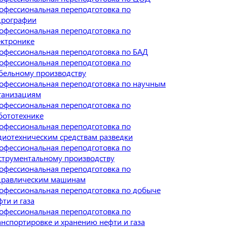
офессиональная переподготовка по
дрографии
офессиональная переподготовка по
ектронике
офессиональная переподготовка по БАД
офессиональная переподготовка по
бельному производству
офессиональная переподготовка по научным
ганизациям
офессиональная переподготовка по
бототехнике
офессиональная переподготовка по
диотехническим средствам разведки
офессиональная переподготовка по
струментальному производству
офессиональная переподготовка по
дравлическим машинам
офессиональная переподготовка по добыче
фти и газа
офессиональная переподготовка по
анспортировке и хранению нефти и газа