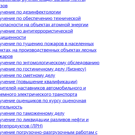
узов
учение по дезинфектологии
учение по обеспечению технической
зопасности на объектах атомной энергии
учение по антитеррористической
щищенности
учение по тушению пожаров в населенных
нктах, на производственных объектах лесных
жаров
учение по энтомологическому обследованию
учение по гостиничному делу (бизнесу)
учение по сметному делу
учение (повышение квалификации)
дителей-наставников автомобильного и
земного электрического транспорта
учение оценщиков по курсу оценочная
ятельность
учение по таможенному делу
учение по ликвидации разливов нефти и
фтепродуктов (ЛРН)
учение погрузочно-разгрузочным работам с