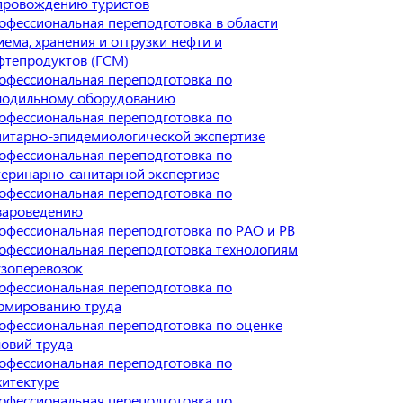
провождению туристов
офессиональная переподготовка в области
иема, хранения и отгрузки нефти и
фтепродуктов (ГСМ)
офессиональная переподготовка по
лодильному оборудованию
офессиональная переподготовка по
нитарно-эпидемиологической экспертизе
офессиональная переподготовка по
теринарно-санитарной экспертизе
офессиональная переподготовка по
вароведению
офессиональная переподготовка по РАО и РВ
офессиональная переподготовка технологиям
узоперевозок
офессиональная переподготовка по
рмированию труда
офессиональная переподготовка по оценке
ловий труда
офессиональная переподготовка по
хитектуре
офессиональная переподготовка по