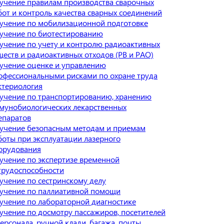
учение правилам производства сварочных
бот и контроль качества сварных соединений
учение по мобилизационной подготовке
учение по биотестированию
учение по учету и контролю радиоактивных
ществ и радиоактивных отходов (РВ и РАО)
учение оценке и управлению
офессиональными рисками по охране труда
ктериология
учение по транспортированию, хранению
мунобиологических лекарственных
епаратов
учение безопасным методам и приемам
боты при эксплуатации лазерного
орудования
учение по экспертизе временной
трудоспособности
учение по сестринскому делу
учение по паллиативной помощи
учение по лабораторной диагностике
учение по досмотру пассажиров, посетителей
персонала, ручной клади, багажа, почты,