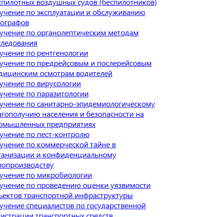
спилотных воздушных судов (беспилотников)
учение по эксплуатации и обслуживанию
хографов
учение по органолептическим методам
следования
учение по рентгенологии
учение по предрейсовым и послерейсовым
дицинским осмотрам водителей
учение по вирусологии
учение по паразитологии
учение по санитарно-эпидемиологическому
агополучию населения и безопасности на
омышленных предприятиях
учение по пест-контролю
учение по коммерческой тайне в
ганизации и конфиденциальному
лопроизводству
учение по микробиологии
учение по проведению оценки уязвимости
ъектов транспортной инфраструктуры
учение специалистов по государственной
гистрации транспортных средств