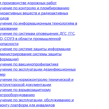
и производстве дорожных работ
учение по контролю и пломбированию
диоактивных веществ и радиоактивных
ходов
учение по информационным технологиям в
разовании
учение по системам оповещения: ДГС, ГГС,
О, СОУЭ в области промышленной
зопасности
учение по системе защиты информации
дминистрирование системы защиты
формации)
учение по вакцинопрофилактике
учение по эксплуатации дезинфекционных
мер
учение по нормоконтролю технической и
нструкторской документации
учение по взрывозащитному
ектрооборудованию
учение по эксплуатации, обслуживанию и
монту платформ для инвалидов