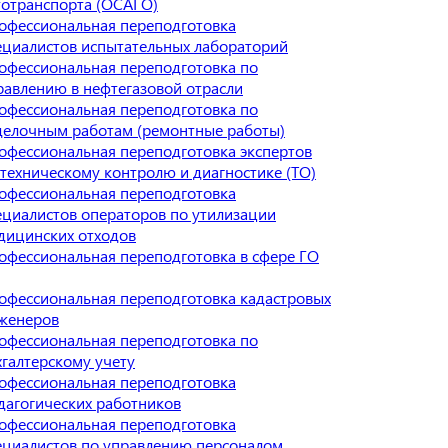
тотранспорта (ОСАГО)
офессиональная переподготовка
ециалистов испытательных лабораторий
офессиональная переподготовка по
равлению в нефтегазовой отрасли
офессиональная переподготовка по
делочным работам (ремонтные работы)
офессиональная переподготовка экспертов
 техническому контролю и диагностике (ТО)
офессиональная переподготовка
ециалистов операторов по утилизации
дицинских отходов
офессиональная переподготовка в сфере ГО
офессиональная переподготовка кадастровых
женеров
офессиональная переподготовка по
хгалтерскому учету
офессиональная переподготовка
дагогических работников
офессиональная переподготовка
ециалистов по управлению персоналом