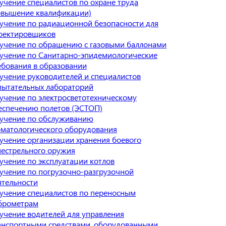
учение специалистов по охране труда
овышение квалификации)
учение по радиационной безопасности для
оектировщиков
учение по обращению с газовыми баллонами
учение по Санитарно-эпидемиологические
ебования в образовании
учение руководителей и специалистов
пытательных лабораторий
учение по электросветотехническому
еспечению полетов (ЭСТОП)
учение по обслуживанию
оматологического оборудования
учение организации хранения боевого
нестрельного оружия
учение по эксплуатации котлов
учение по погрузочно-разгрузочной
ятельности
учение специалистов по переносным
брометрам
учение водителей для управления
анспортными средствами, оборудованными