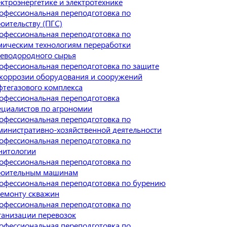
ектроэнергетике и электротехнике
офессиональная переподготовка по
роительству (ПГС)
офессиональная переподготовка по
мическим технологиям переработки
леводородного сырья
офессиональная переподготовка по защите
 коррозии оборудования и сооружений
фтегазового комплекса
офессиональная переподготовка
ециалистов по агрономии
офессиональная переподготовка по
министративно-хозяйственной деятельности
офессиональная переподготовка по
нитологии
офессиональная переподготовка по
роительным машинам
офессиональная переподготовка по бурению
ремонту скважин
офессиональная переподготовка по
ганизации перевозок
офессиональная переподготовка по