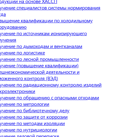
одукции на основе ХАССП
учение специалистов системы нормирования
уда
вышение квалификации по холодильному
орудованию
учение по источникам ионизирующего
лучения
учение по дымоходам и вентканалам
учение по логистике
учение по лесной промышленности
учение (повышение квалификации)
ешнеэкономической деятельности и
моженного контроля (ВЭД)
учение по радиационному контролю изделий
кроэлектроники
учение по обращению с опасными отходами
учение по метрологии
учение по библиотечному делу
учение по защите от коррозии
учение по методам изоляции
учение по нутрициологии
учение деловой переписке