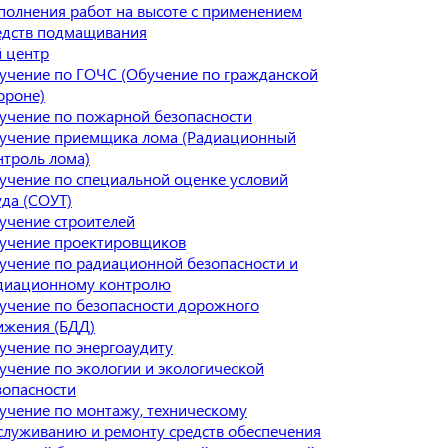
полнения работ на высоте с применением
едств подмащивания
 центр
учение по ГОЧС (Обучение по гражданской
ороне)
учение по пожарной безопасности
учение приемщика лома (Радиационный
нтроль лома)
учение по специальной оценке условий
уда (СОУТ)
учение строителей
учение проектировщиков
учение по радиационной безопасности и
диационному контролю
учение по безопасности дорожного
ижения (БДД)
учение по энергоаудиту
учение по экологии и экологической
зопасности
учение по монтажу, техническому
служиванию и ремонту средств обеспечения