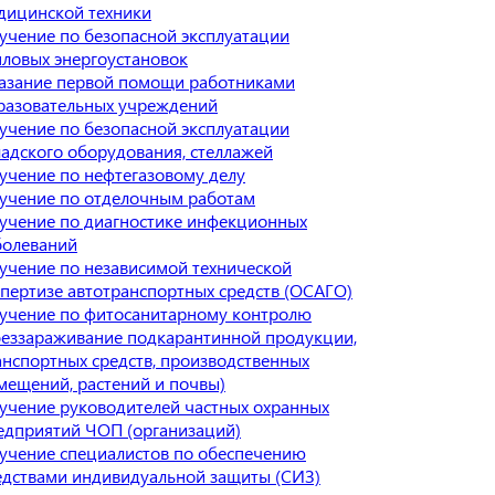
дицинской техники
учение по безопасной эксплуатации
пловых энергоустановок
азание первой помощи работниками
разовательных учреждений
учение по безопасной эксплуатации
ладского оборудования, стеллажей
учение по нефтегазовому делу
учение по отделочным работам
учение по диагностике инфекционных
болеваний
учение по независимой технической
спертизе автотранспортных средств (ОСАГО)
учение по фитосанитарному контролю
беззараживание подкарантинной продукции,
анспортных средств, производственных
мещений, растений и почвы)
учение руководителей частных охранных
едприятий ЧОП (организаций)
учение специалистов по обеспечению
едствами индивидуальной защиты (СИЗ)