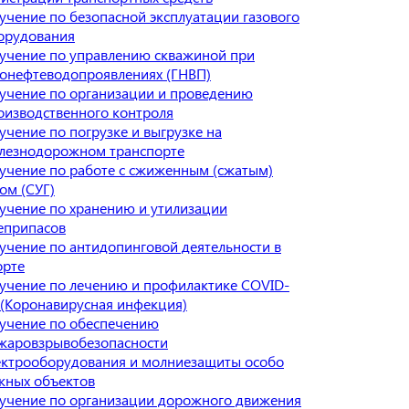
учение по безопасной эксплуатации газового
орудования
учение по управлению скважиной при
зонефтеводопроявлениях (ГНВП)
учение по организации и проведению
оизводственного контроля
учение по погрузке и выгрузке на
лезнодорожном транспорте
учение по работе с сжиженным (сжатым)
зом (СУГ)
учение по хранению и утилизации
еприпасов
учение по антидопинговой деятельности в
орте
учение по лечению и профилактике COVID-
 (Коронавирусная инфекция)
учение по обеспечению
жаровзрывобезопасности
ектрооборудования и молниезащиты особо
жных объектов
учение по организации дорожного движения