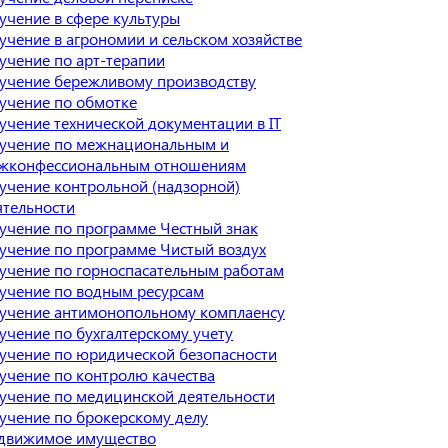
учение в сфере культуры
учение в агрономии и сельском хозяйстве
учение по арт-терапии
учение бережливому производству
учение по обмотке
учение технической документации в IT
учение по межнациональным и
жконфессиональным отношениям
учение контрольной (надзорной)
ятельности
учение по программе Честный знак
учение по программе Чистый воздух
учение по горноспасательным работам
учение по водным ресурсам
учение антимонопольному комплаенсу
учение по бухгалтерскому учету
учение по юридической безопасности
учение по контролю качества
учение по медицинской деятельности
учение по брокерскому делу
движимое имущество