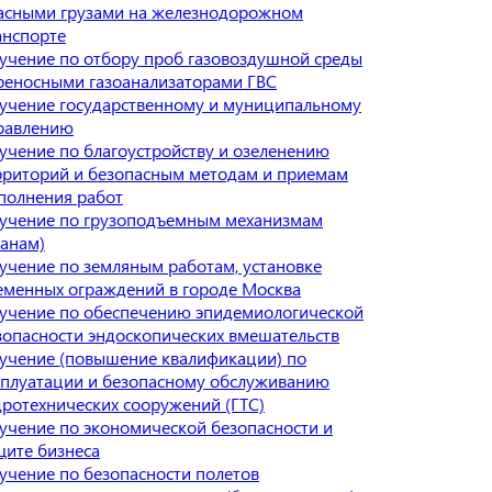
асными грузами на железнодорожном
анспорте
учение по отбору проб газовоздушной среды
реносными газоанализаторами ГВС
учение государственному и муниципальному
равлению
учение по благоустройству и озеленению
рриторий и безопасным методам и приемам
полнения работ
учение по грузоподъемным механизмам
ранам)
учение по земляным работам, установке
еменных ограждений в городе Москва
учение по обеспечению эпидемиологической
зопасности эндоскопических вмешательств
учение (повышение квалификации) по
сплуатации и безопасному обслуживанию
дротехнических сооружений (ГТС)
учение по экономической безопасности и
щите бизнеса
учение по безопасности полетов