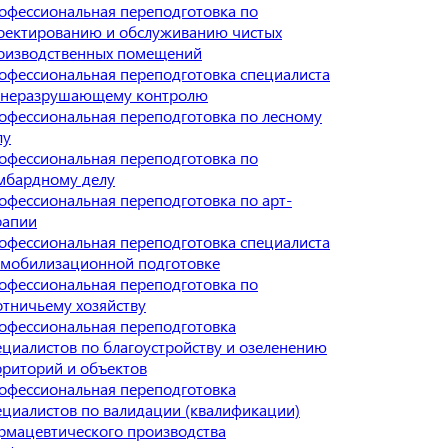
офессиональная переподготовка по
оектированию и обслуживанию чистых
оизводственных помещений
офессиональная переподготовка специалиста
 неразрушающему контролю
офессиональная переподготовка по лесному
лу
офессиональная переподготовка по
мбардному делу
офессиональная переподготовка по арт-
рапии
офессиональная переподготовка специалиста
 мобилизационной подготовке
офессиональная переподготовка по
отничьему хозяйству
офессиональная переподготовка
ециалистов по благоустройству и озеленению
рриторий и объектов
офессиональная переподготовка
ециалистов по валидации (квалификации)
рмацевтического производства