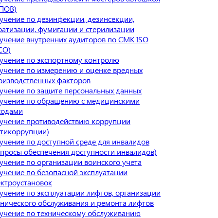
ПОВ)
учение по дезинфекции, дезинсекции,
ратизации, фумигации и стерилизации
учение внутренних аудиторов по СМК ISO
СО)
учение по экспортному контролю
учение по измерению и оценке вредных
оизводственных факторов
учение по защите персональных данных
учение по обращению с медицинскими
ходами
учение противодействию коррупции
нтикоррупции)
учение по доступной среде для инвалидов
опросы обеспечения доступности инвалидов)
учение по организации воинского учета
учение по безопасной эксплуатации
ектроустановок
учение по эксплуатации лифтов, организации
хнического обслуживания и ремонта лифтов
учение по техническому обслуживанию