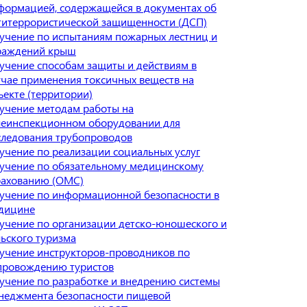
формацией, содержащейся в документах об
титеррористической защищенности (ДСП)
учение по испытаниям пожарных лестниц и
раждений крыш
учение способам защиты и действиям в
учае применения токсичных веществ на
ъекте (территории)
учение методам работы на
леинспекционном оборудовании для
следования трубопроводов
учение по реализации социальных услуг
учение по обязательному медицинскому
рахованию (ОМС)
учение по информационной безопасности в
дицине
учение по организации детско-юношеского и
льского туризма
учение инструкторов-проводников по
провождению туристов
учение по разработке и внедрению системы
неджмента безопасности пищевой