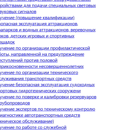
тройствами для подачи специальных световых
звуковых сигналов
учение (повышение квалификации)
зопасная эксплуатация аттракционов,
вапарков и водных аттракционов, веревочных
рков, детских игровых и спортивных
ощадок
учение по организации профилактической
боты, направленной на предупреждение
еступлений против половой
прикосновенности несовершеннолетних
учение по организации технического
служивания транспортных средств
учение безопасная эксплуатация судоходных
портовых гидротехнических сооружени
учение по поверке и калибровки резервуаров
трубопроводов
учение экспертов по техническому контролю
диагностике автотранспортных средств
ехническое обслуживание)
учение по работе со служебной