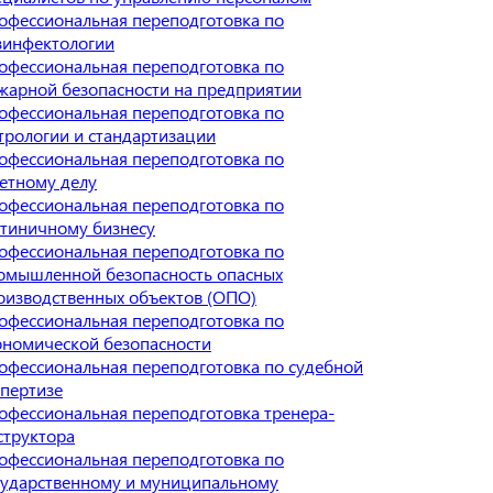
офессиональная переподготовка по
зинфектологии
офессиональная переподготовка по
жарной безопасности на предприятии
офессиональная переподготовка по
трологии и стандартизации
офессиональная переподготовка по
етному делу
офессиональная переподготовка по
стиничному бизнесу
офессиональная переподготовка по
омышленной безопасность опасных
оизводственных объектов (ОПО)
офессиональная переподготовка по
ономической безопасности
офессиональная переподготовка по судебной
спертизе
офессиональная переподготовка тренера-
структора
офессиональная переподготовка по
сударственному и муниципальному