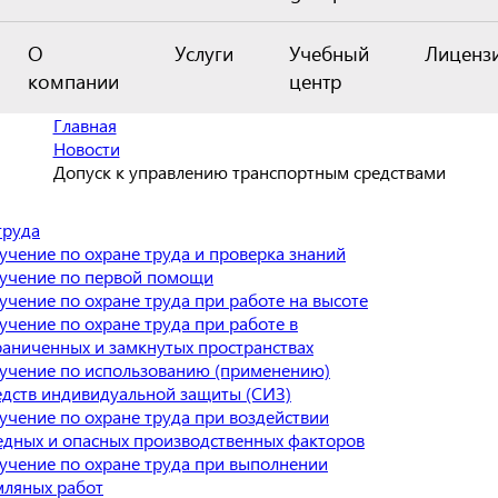
О
Услуги
Учебный
Лиценз
компании
центр
Главная
Новости
Допуск к управлению транспортным средствами
труда
учение по охране труда и проверка знаний
учение по первой помощи
учение по охране труда при работе на высоте
учение по охране труда при работе в
раниченных и замкнутых пространствах
учение по использованию (применению)
едств индивидуальной защиты (СИЗ)
учение по охране труда при воздействии
едных и опасных производственных факторов
учение по охране труда при выполнении
мляных работ