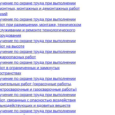
учение по охране труда при выполнении
монтных, монтажных и демонтажных работ
аний
учение по охране труда при выполнении
бот при размещении, монтаже, техническом
служивании и ремонте технологического
орудования
учение по охране труда при выполнении
бот на высоте
учение по охране труда при выполнении
жароопасных работ
учение по охране труда при выполнении
бот в ограниченных и замкнутых
остранствах
учение по охране труда при выполнении
роительных работ (окрасочные работы,
ектросварочные и газосварочные работы)
учение по охране труда при выполнении
бот, связанных с опасностью воздействия
льнодействующих и ядовитых веществ
учение по охране труда при выполнении