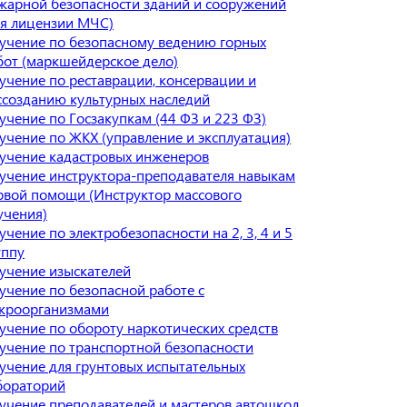
жарной безопасности зданий и сооружений
ля лицензии МЧС)
учение по безопасному ведению горных
бот (маркшейдерское дело)
учение по реставрации, консервации и
ссозданию культурных наследий
учение по Госзакупкам (44 ФЗ и 223 ФЗ)
учение по ЖКХ (управление и эксплуатация)
учение кадастровых инженеров
учение инструктора-преподавателя навыкам
рвой помощи (Инструктор массового
учения)
учение по электробезопасности на 2, 3, 4 и 5
уппу
учение изыскателей
учение по безопасной работе с
кроорганизмами
учение по обороту наркотических средств
учение по транспортной безопасности
учение для грунтовых испытательных
бораторий
учение преподавателей и мастеров автошкол