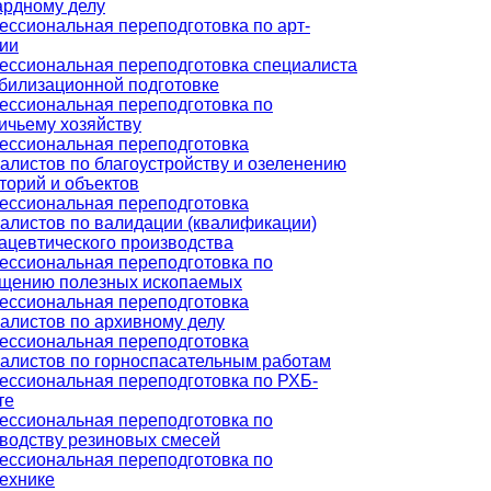
рдному делу
ссиональная переподготовка по арт-
ии
ссиональная переподготовка специалиста
билизационной подготовке
ссиональная переподготовка по
ичьему хозяйству
ссиональная переподготовка
алистов по благоустройству и озеленению
торий и объектов
ссиональная переподготовка
алистов по валидации (квалификации)
цевтического производства
ссиональная переподготовка по
ащению полезных ископаемых
ссиональная переподготовка
алистов по архивному делу
ссиональная переподготовка
алистов по горноспасательным работам
ссиональная переподготовка по РХБ-
те
ссиональная переподготовка по
водству резиновых смесей
ссиональная переподготовка по
ехнике