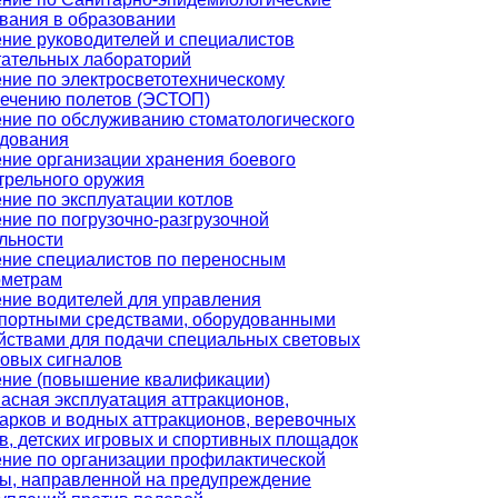
вания в образовании
ние руководителей и специалистов
ательных лабораторий
ние по электросветотехническому
ечению полетов (ЭСТОП)
ние по обслуживанию стоматологического
удования
ние организации хранения боевого
трельного оружия
ние по эксплуатации котлов
ние по погрузочно-разгрузочной
льности
ние специалистов по переносным
ометрам
ние водителей для управления
портными средствами, оборудованными
йствами для подачи специальных световых
ковых сигналов
ние (повышение квалификации)
асная эксплуатация аттракционов,
арков и водных аттракционов, веревочных
в, детских игровых и спортивных площадок
ние по организации профилактической
ы, направленной на предупреждение