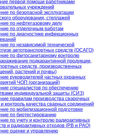
ние первой помощи работниками
овательных учреждений
ние по безопасной эксплуатации
ского оборудования, стеллажей
ние по нефтегазовому делу
ние по отделочным работам
ние по диагностике инфекционных
леваний
ние по независимой технической
ртизе автотранспортных средств (ОСАГО)
ние по фитосанитарному контролю
зараживание подкарантинной продукции,
портных средств, производственных
ений, растений и почвы)
ние руководителей частных охранных
риятий ЧОП (организаций)
ние специалистов по обеспечению
твами индивидуальной защиты (СИЗ)
ние правилам производства сварочных
 и контроль качества сварных соединений
ние по мобилизационной подготовке
ние по биотестированию
ние по учету и контролю радиоактивных
тв и радиоактивных отходов (РВ и РАО)
ние оценке и управлению