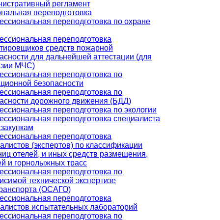
истративный регламент
нальная переподготовка
ссиональная переподготовка по охране
ссиональная переподготовка
тировщиков средств пожарной
асности для дальнейшей аттестации (для
нзии МЧС)
ссиональная переподготовка по
ционной безопасности
ссиональная переподготовка по
асности дорожного движения (БДД)
ссиональная переподготовка по экологии
ссиональная переподготовка специалиста
сзакупкам
ссиональная переподготовка
алистов (экспертов) по классификации
ниц отелей, и иных средств размещения,
й и горнолыжных трасс
ссиональная переподготовка по
исимой технической экспертизе
ранспорта (ОСАГО)
ссиональная переподготовка
алистов испытательных лабораторий
ссиональная переподготовка по