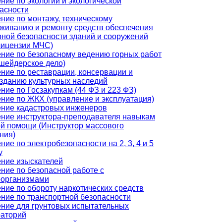
ние по экологии и экологической
асности
ние по монтажу, техническому
живанию и ремонту средств обеспечения
ной безопасности зданий и сооружений
лицензии МЧС)
ние по безопасному ведению горных работ
шейдерское дело)
ние по реставрации, консервации и
зданию культурных наследий
ние по Госзакупкам (44 ФЗ и 223 ФЗ)
ние по ЖКХ (управление и эксплуатация)
ние кадастровых инженеров
ние инструктора-преподавателя навыкам
й помощи (Инструктор массового
ния)
ние по электробезопасности на 2, 3, 4 и 5
у
ние изыскателей
ние по безопасной работе с
оорганизмами
ние по обороту наркотических средств
ние по транспортной безопасности
ние для грунтовых испытательных
раторий