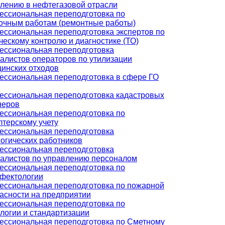
лению в нефтегазовой отрасли
ссиональная переподготовка по
очным работам (ремонтные работы)
ссиональная переподготовка экспертов по
ческому контролю и диагностике (ТО)
ссиональная переподготовка
алистов операторов по утилизации
инских отходов
ссиональная переподготовка в сфере ГО
ссиональная переподготовка кадастровых
неров
ссиональная переподготовка по
лтерскому учету
ссиональная переподготовка
огических работников
ссиональная переподготовка
алистов по управлению персоналом
ссиональная переподготовка по
фектологии
ссиональная переподготовка по пожарной
асности на предприятии
ссиональная переподготовка по
логии и стандартизации
ссиональная переподготовка по Сметному