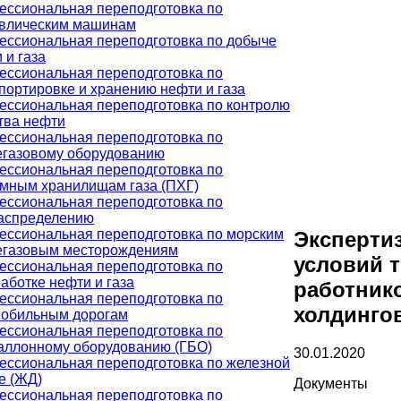
ссиональная переподготовка по
авлическим машинам
ссиональная переподготовка по добыче
 и газа
ссиональная переподготовка по
портировке и хранению нефти и газа
ссиональная переподготовка по контролю
тва нефти
ссиональная переподготовка по
газовому оборудованию
ссиональная переподготовка по
мным хранилищам газа (ПХГ)
ссиональная переподготовка по
аспределению
ссиональная переподготовка по морским
Эксперти
егазовым месторождениям
условий 
ссиональная переподготовка по
аботке нефти и газа
работник
ссиональная переподготовка по
холдинго
мобильным дорогам
ссиональная переподготовка по
аллонному оборудованию (ГБО)
30.01.2020
ссиональная переподготовка по железной
е (ЖД)
Документы
ссиональная переподготовка по