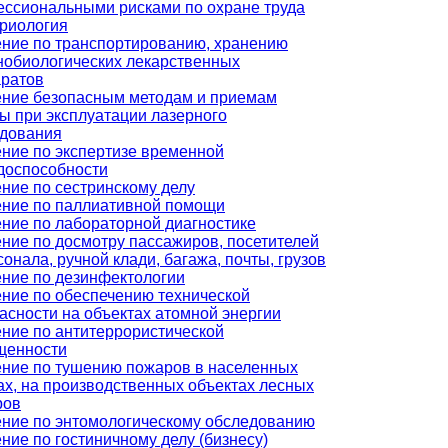
ссиональными рисками по охране труда
риология
ние по транспортированию, хранению
обиологических лекарственных
ратов
ние безопасным методам и приемам
ы при эксплуатации лазерного
удования
ние по экспертизе временной
доспособности
ние по сестринскому делу
ние по паллиативной помощи
ние по лабораторной диагностике
ние по досмотру пассажиров, посетителей
сонала, ручной клади, багажа, почты, грузов
ние по дезинфектологии
ние по обеспечению технической
асности на объектах атомной энергии
ние по антитеррористической
щенности
ние по тушению пожаров в населенных
ах, на производственных объектах лесных
ров
ние по энтомологическому обследованию
ние по гостиничному делу (бизнесу)