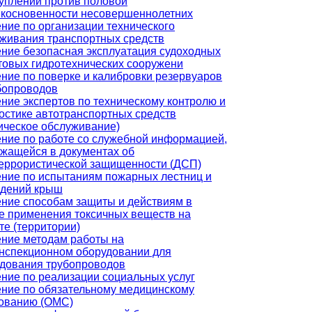
уплений против половой
косновенности несовершеннолетних
ние по организации технического
живания транспортных средств
ние безопасная эксплуатация судоходных
товых гидротехнических сооружени
ние по поверке и калибровки резервуаров
бопроводов
ние экспертов по техническому контролю и
остике автотранспортных средств
ическое обслуживание)
ние по работе со служебной информацией,
жащейся в документах об
еррористической защищенности (ДСП)
ние по испытаниям пожарных лестниц и
ждений крыш
ние способам защиты и действиям в
е применения токсичных веществ на
те (территории)
ние методам работы на
нспекционном оборудовании для
дования трубопроводов
ние по реализации социальных услуг
ние по обязательному медицинскому
ованию (ОМС)