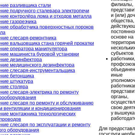
филиалы,
ние разливщика стали
представи
ние подручного сталевара электропечи
и (или) до
ние контролёра лома и отходов металла
общества,
ние газорезчика
действующ
ние обработчика поверхностных пороков
постоянно
лла
основе на
ние слесаря-ремонтника
территори
ние вальцовщика стана горячей прокатки
нескольки
ние оператора манипулятора
субъектов
ние машиниста буровой установки
работники,
ние дезинфектора
профсоюзы
ние медицинского дезинфектора
объединен
ние слесаря-инструментальщика
иные
ние бетонщика
уполномо
ние штукатура
работника
ние столяра
представи
ние слесаря-электрика по ремонту
органы,
рооборудования
осуществ
ние слесаря по ремонту и обслуживанию
свою деят
м вентиляции и кондиционирования
у вышеука
ние монтажника технологических
работодат
проводов
ние слесаря по эксплуатации и ремонту
Для предостав
ого оборудования
госуслуги необ