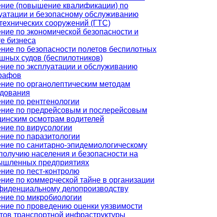
ние (повышение квалификации) по
уатации и безопасному обслуживанию
технических сооружений (ГТС)
ние по экономической безопасности и
е бизнеса
ние по безопасности полетов беспилотных
шных судов (беспилотников)
ние по эксплуатации и обслуживанию
рафов
ние по органолептическим методам
едования
ние по рентгенологии
ние по предрейсовым и послерейсовым
инским осмотрам водителей
ние по вирусологии
ние по паразитологии
ние по санитарно-эпидемиологическому
получию населения и безопасности на
ышленных предприятиях
ние по пест-контролю
ние по коммерческой тайне в организации
фиденциальному делопроизводству
ние по микробиологии
ние по проведению оценки уязвимости
тов транспортной инфраструктуры