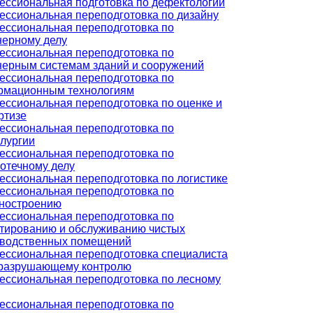
ссиональная подготовка по дефектологии
ссиональная переподготовка по дизайну
ссиональная переподготовка по
ерному делу
ссиональная переподготовка по
ерным системам зданий и сооружений
ссиональная переподготовка по
рмационным технологиям
ссиональная переподготовка по оценке и
ртизе
ссиональная переподготовка по
лургии
ссиональная переподготовка по
отечному делу
ссиональная переподготовка по логистике
ссиональная переподготовка по
ностроению
ссиональная переподготовка по
тированию и обслуживанию чистых
зводственных помещений
ссиональная переподготовка специалиста
еразрушающему контролю
ссиональная переподготовка по лесному
ссиональная переподготовка по