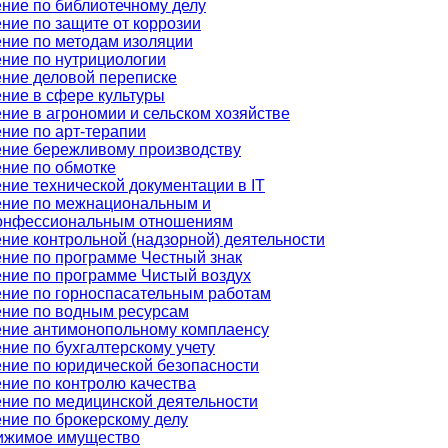
ние по библиотечному делу
ние по защите от коррозии
ние по методам изоляции
ние по нутрициологии
ние деловой переписке
ние в сфере культуры
ние в агрономии и сельском хозяйстве
ние по арт-терапии
ние бережливому производству
ние по обмотке
ние технической документации в IT
ние по межнациональным и
онфессиональным отношениям
ние контрольной (надзорной) деятельности
ние по программе Честный знак
ние по программе Чистый воздух
ние по горноспасательным работам
ние по водным ресурсам
ние антимонопольному комплаенсу
ние по бухгалтерскому учету
ние по юридической безопасности
ние по контролю качества
ние по медицинской деятельности
ние по брокерскому делу
ижимое имущество