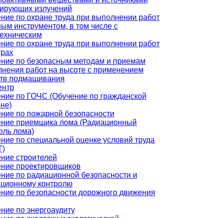
ирующих излучений
ние по охране труда при выполнении работ
ным инструментом, в том числе с
ехническим
ние по охране труда при выполнении работ
трах
ние по безопасным методам и приемам
нения работ на высоте с применением
ств подмащивания
ентр
ние по ГОЧС (Обучение по гражданской
не)
ние по пожарной безопасности
ние приемщика лома (Радиационный
оль лома)
ние по специальной оценке условий труда
Т)
ние строителей
ние проектировщиков
ние по радиационной безопасности и
ционному контролю
ние по безопасности дорожного движения
ние по энергоаудиту