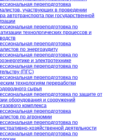
ссиональная переподготовка
алистов, участвующих в проведении
ра автотранспорта при государственной
трации
ссиональная переподготовка по
атизации технологических процессов и
водств
ссиональная переподготовка
алистов по энергоаудиту
ссиональная переподготовка по
роэнергетике и электротехнике
ссиональная переподготовка по
тельству (ПГС)
ссиональная переподготовка по
еским технологиям переработки
одородного сырья
ссиональная переподготовка по защите от
зии оборудования и сооружений
газового комплекса
ссиональная переподготовка
алистов по агрономии
ссиональная переподготовка по
истративно-хозяйственной деятельности
ссиональная переподготовка по
ологии