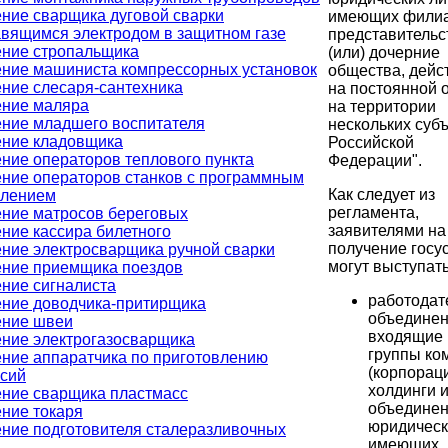
ние сварщика дуговой сварки
имеющих фили
вящимся электродом в защитном газе
представительс
ние стропальщика
(или) дочерние
ние машиниста компрессорных установок
общества, дей
ние слесаря-сантехника
на постоянной 
ение маляра
на территории
ние младшего воспитателя
нескольких суб
ние кладовщика
Российской
ние операторов теплового пункта
Федерации".
ние операторов станков с программным
Как следует из
влением
регламента,
ние матросов береговых
заявителями на
ние кассира билетного
получение госу
ние электросварщика ручной сварки
могут выступать
ние приемщика поездов
ние сигналиста
работодат
ние доводчика-притирщика
объединен
ение швеи
входящие 
ние электрогазосварщика
группы ко
ние аппаратчика по приготовлению
(корпорац
сий
холдинги 
ние сварщика пластмасс
объедине
ние токаря
юридическ
ние подготовителя сталеразливочных
имеющих