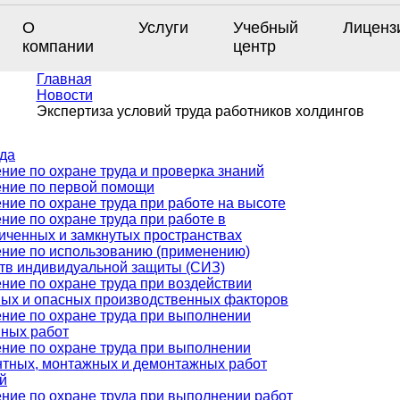
О
Услуги
Учебный
Лиценз
компании
центр
Главная
Новости
Экспертиза условий труда работников холдингов
уда
ние по охране труда и проверка знаний
ние по первой помощи
ние по охране труда при работе на высоте
ние по охране труда при работе в
иченных и замкнутых пространствах
ние по использованию (применению)
тв индивидуальной защиты (СИЗ)
ние по охране труда при воздействии
ых и опасных производственных факторов
ние по охране труда при выполнении
ных работ
ние по охране труда при выполнении
тных, монтажных и демонтажных работ
й
ние по охране труда при выполнении работ