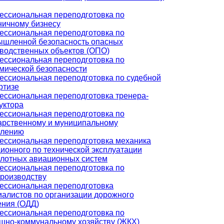
ссиональная переподготовка по
ничному бизнесу
ссиональная переподготовка по
шленной безопасность опасных
водственных объектов (ОПО)
ссиональная переподготовка по
мической безопасности
ссиональная переподготовка по судебной
ртизе
ссиональная переподготовка тренера-
уктора
ссиональная переподготовка по
арственному и муниципальному
влению
ссиональная переподготовка механика
ионного по технической эксплуатации
лотных авиационных систем
ссиональная переподготовка по
роизводству
ссиональная переподготовка
алистов по организации дорожного
ния (ОДД)
ссиональная переподготовка по
но-коммунальному хозяйству (ЖКХ)