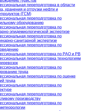
вождению туристов
ссиональная переподготовка в области
а, хранения и отгрузки нефти и
продуктов (ГСМ)
ссиональная переподготовка по
ильному оборудованию
ссиональная переподготовка по
арно-эпидемиологической экспертизе
ссиональная переподготовка по
инарно-санитарной экспертизе
ссиональная переподготовка по
роведению
ссиональная переподготовка по РАО и РВ
ссиональная переподготовка технологиям
перевозок
ссиональная переподготовка по
рованию труда
ссиональная переподготовка по оценке
ий труда
ссиональная переподготовка по
ектуре
ссиональная переподготовка по
ливому производству
ссиональная переподготовка по
метеорологии