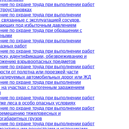
ние по охране труда при выполнении работ
ктроустановках
ние по охране труда при выполнении
, связанные с эксплуатацией сосудов,
тающих под избыточным давлением
ние по охране труда при обращении с
тными
ние по охране труда при выполнении
азных работ
ние по охране труда при выполнении работ
иску, идентификации, обезвреживанию и
ожению взрывоопасных предметов
ние по охране труда при выполнении работ
зости от полотна или проезжей части
уатируемых автомобильных дорог или ЖД
ние по охране труда при выполнении
, на участках с патогенным заражением
ы
ние по охране труда при выполнении работ
лке леса в особо опасных условиях
ние по охране труда при выполнении работ
ремещению тяжеловесных и
огабаритных грузов
ние по охране труда при выполнении работ
иоактивными веществами и источниками