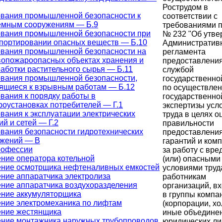
Рострудом в
вания промышленной безопасности к
соответствии с
емным сооружениям — Б.9
требованиями п
вания промышленной безопасности при
№ 232 "Об утв
портировании опасных веществ — Б.10
Административ
вания промышленной безопасности на
регламента
опожароопасных объектах хранения и
предоставлени
аботки растительного сырья — Б.11
службой
вания промышленной безопасности,
государственно
ящиеся к взрывным работам — Б.12
по осуществле
вания к порядку работы в
государственно
роустановках потребителей — Г.1
экспертизы усл
вания к эксплуатации электрических
труда в целях о
ий и сетей — Г.2
правильности
вания безопасности гидротехнических
предоставлени
ужений — В
гарантий и ком
рофессии
за работу с вр
ние оператора котельной
(или) опасными
ние осмотрщика нефтеналивных емкостей
условиями труд
ние аппаратчика электролиза
работникам
ние аппаратчика воздухоразделения
организаций, в
ние аккумуляторщика
в группы компа
ние электромеханика по лифтам
(корпорации, хо
ение жестянщика
иные объедине
ние монтажника наружных трубопроводов
юридических ли