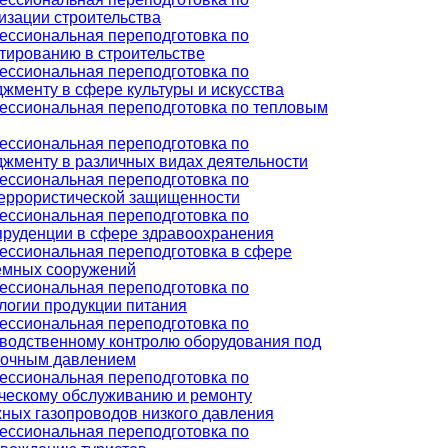
изации строительства
ссиональная переподготовка по
тированию в строительстве
ссиональная переподготовка по
жменту в сфере культуры и искусства
ссиональная переподготовка по тепловым
ссиональная переподготовка по
жменту в различных видах деятельности
ссиональная переподготовка по
еррористической защищенности
ссиональная переподготовка по
руденции в сфере здравоохранения
ссиональная переподготовка в сфере
емных сооружений
ссиональная переподготовка по
логии продукции питания
ссиональная переподготовка по
водственному контролю оборудования под
точным давлением
ссиональная переподготовка по
ческому обслуживанию и ремонту
ных газопроводов низкого давления
ссиональная переподготовка по