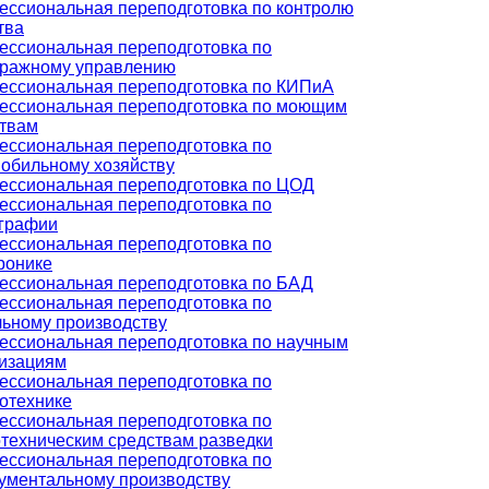
ссиональная переподготовка по контролю
тва
ссиональная переподготовка по
тражному управлению
ссиональная переподготовка по КИПиА
ессиональная переподготовка по моющим
твам
ссиональная переподготовка по
обильному хозяйству
ссиональная переподготовка по ЦОД
ссиональная переподготовка по
ографии
ссиональная переподготовка по
ронике
ссиональная переподготовка по БАД
ссиональная переподготовка по
ьному производству
ссиональная переподготовка по научным
изациям
ссиональная переподготовка по
отехнике
ссиональная переподготовка по
техническим средствам разведки
ссиональная переподготовка по
ументальному производству