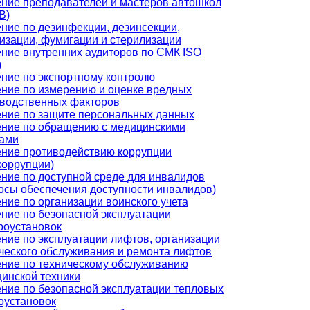
ние преподавателей и мастеров автошкол
В)
ние по дезинфекции, дезинсекции,
изации, фумигации и стерилизации
ние внутренних аудиторов по СМК ISO
)
ние по экспортному контролю
ние по измерению и оценке вредных
водственных факторов
ние по защите персональных данных
ние по обращению с медицинскими
дами
ние противодействию коррупции
коррупции)
ние по доступной среде для инвалидов
осы обеспечения доступности инвалидов)
ние по организации воинского учета
ние по безопасной эксплуатации
роустановок
ние по эксплуатации лифтов, организации
ческого обслуживания и ремонта лифтов
ние по техническому обслуживанию
инской техники
ние по безопасной эксплуатации тепловых
оустановок