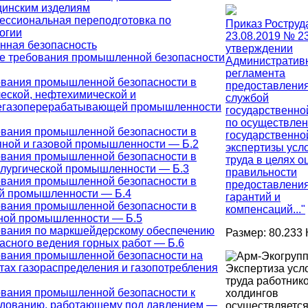
инским изделиям
ссиональная переподготовка по
Приказ Роструд
огии
23.08.2019 № 2
ная безопасность
утверждении
е требования промышленной безопасности
Административ
регламента
вания промышленной безопасности в
предоставлени
еской, нефтехимической и
службой
егазоперерабатывающей промышленности
государственно
по осуществле
вания промышленной безопасности в
государственно
ной и газовой промышленности — Б.2
экспертизы усл
вания промышленной безопасности в
труда в целях о
лургической промышленности — Б.3
правильности
вания промышленной безопасности в
предоставлени
й промышленности — Б.4
гарантий и
вания промышленной безопасности в
компенсаций..."
ной промышленности — Б.5
вания по маркшейдерскому обеспечению
Размер: 80.233 
асного ведения горных работ — Б.6
вания промышленной безопасности на
тах газораспределения и газопотребления
Экспертиза усл
труда работник
вания промышленной безопасности к
холдингов
дованию, работающему под давлением —
осуществляетс