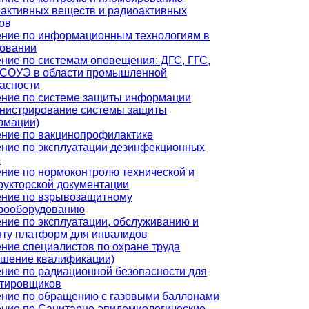
активных веществ и радиоактивных
ов
ние по информационным технологиям в
зовании
ние по системам оповещения: ДГС, ГГС,
 СОУЭ в области промышленной
асности
ние по системе защиты информации
нистрирование системы защиты
рмации)
ние по вакцинопрофилактике
ние по эксплуатации дезинфекционных
р
ние по нормоконтролю технической и
рукторской документации
ние по взрывозащитному
рооборудованию
ние по эксплуатации, обслуживанию и
ту платформ для инвалидов
ние специалистов по охране труда
шение квалификации)
ние по радиационной безопасности для
ктировщиков
ние по обращению с газовыми баллонами
ние по Санитарно-эпидемиологические