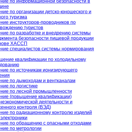
ние по информационной безопасности в
цине
ние по организации детско-юношеского и
кого туризма
ние инструкторов-проводников по
вождению туристов
ние по разработке и внедрению системы
жмента безопасности пищевой продукции
снове ХАССП
ние специалистов системы нормирования
шение квалификации по холодильному
удованию
ние по источникам ионизирующего
ения
ние по дымоходам и вентканалам
ние по логистике
ние по лесной промышленности
ние (повышение квалификации)
еэкономической деятельности и
енного контроля (ВЭД)
ние по радиационному контролю изделий
электроники
ние по обращению с опасными отходами
ние по метрологии