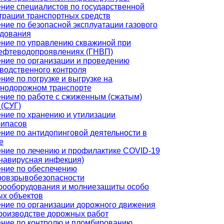
ние специалистов по государственной
трации транспортных средств
ние по безопасной эксплуатации газового
удования
ние по управлению скважиной при
ефтеводопроявлениях (ГНВП)
ние по организации и проведению
водственного контроля
ние по погрузке и выгрузке на
нодорожном транспорте
ние по работе с сжиженным (сжатым)
 (СУГ)
ние по хранению и утилизации
рипасов
ние по антидопинговой деятельности в
е
ние по лечению и профилактике COVID-19
навирусная инфекция)
ние по обеспечению
ровзрывобезопасности
рооборудования и молниезащиты особо
х объектов
ние по организации дорожного движения
роизводстве дорожных работ
ние по контролю и пломбированию