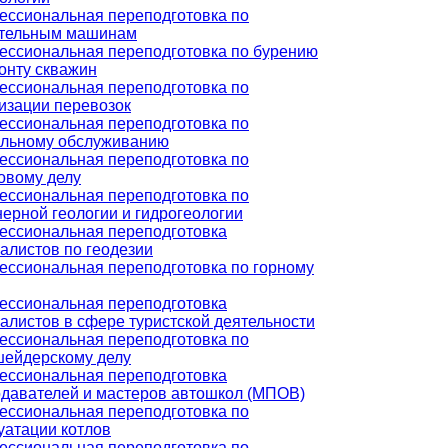
ссиональная переподготовка по
ительным машинам
ссиональная переподготовка по бурению
онту скважин
ссиональная переподготовка по
изации перевозок
ссиональная переподготовка по
альному обслуживанию
ссиональная переподготовка по
овому делу
ссиональная переподготовка по
ерной геологии и гидрогеологии
ссиональная переподготовка
алистов по геодезии
ссиональная переподготовка по горному
ссиональная переподготовка
алистов в сфере туристской деятельности
ссиональная переподготовка по
ейдерскому делу
ссиональная переподготовка
давателей и мастеров автошкол (МПОВ)
ссиональная переподготовка по
уатации котлов
ссиональная переподготовка по