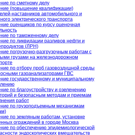
ние по сметному делу
ние (повышение квалификации)
елей-наставников автомобильного и
ного электрического транспорта
ние оценщиков по курсу оценочная
льность
ние по таможенному делу
ние по ликвидации разливов нефти и
продуктов (ЛРН)
ние погрузочно-разгрузочным работам с
ыми грузами на железнодорожном
порте
ние по отбору проб газовоздушной среды
осными газоанализаторами ГВС
ние государственному и муниципальному
влению
ние по благоустройству и озеленению
торий и безопасным методам и приемам
нения работ
ние по грузоподъемным механизмам
ам)
ние по земляным работам, установке
нных ограждений в городе Москва
ние по обеспечению эпидемиологической
асности эндоскопических вмешательств