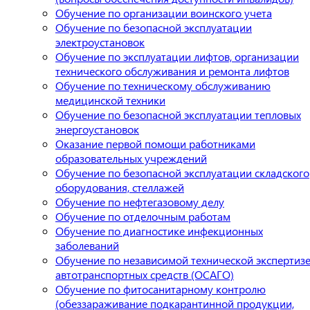
Обучение по организации воинского учета
Обучение по безопасной эксплуатации
электроустановок
Обучение по эксплуатации лифтов, организации
технического обслуживания и ремонта лифтов
Обучение по техническому обслуживанию
медицинской техники
Обучение по безопасной эксплуатации тепловых
энергоустановок
Оказание первой помощи работниками
образовательных учреждений
Обучение по безопасной эксплуатации складского
оборудования, стеллажей
Обучение по нефтегазовому делу
Обучение по отделочным работам
Обучение по диагностике инфекционных
заболеваний
Обучение по независимой технической экспертиз
автотранспортных средств (ОСАГО)
Обучение по фитосанитарному контролю
(обеззараживание подкарантинной продукции,