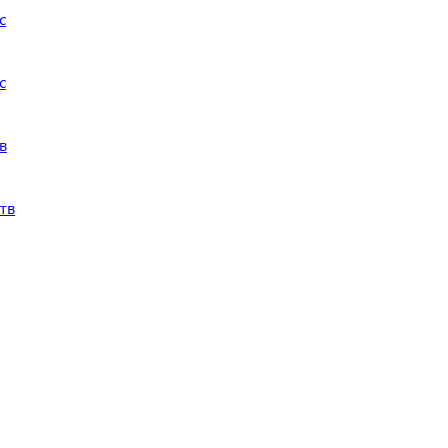
с
с
в
тв