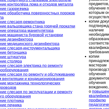
предметов
ние контролёра лома и отходов металла
обучение 
ние газорезчика
которым о
ние обработчика поверхностных пороков
осуществл
ла
копии доку
ние слесаря-ремонтника
подтверж
ние вальцовщика стана горячей прокатки
наличие
ние оператора манипулятора
необходим
ние машиниста буровой установки
образован
ние дезинфектора
соответств
ние медицинского дезинфектора
квалифик
ние слесаря-инструментальщика
требовани
ние бетонщика
копии
ние штукатура
принадле
ние столяра
мастерам
ние слесаря-электрика по ремонту
производс
рооборудования
обучения
ние слесаря по ремонту и обслуживанию
документов
м вентиляции и кондиционирования
обучения
ние монтажника технологических
вождению, 
проводов
о
повышен
ние слесаря по эксплуатации и ремонту
квалифика
ого оборудования
профилю
ние плотника
педагогиче
ние печника
деятельно