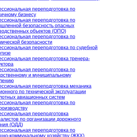
ссиональная переподготовка по
ничному бизнесу
ссиональная переподготовка по
шленной безопасность опасных
водственных объектов (ОПО)
ссиональная переподготовка по
мической безопасности
ссиональная переподготовка по судебной
ртизе
ссиональная переподготовка тренера-
уктора
ссиональная переподготовка по
арственному и муниципальному
лению
ссиональная переподготовка механика
ионного по технической эксплуатации
лотных авиационных систем
ссиональная переподготовка по
роизводству
ссиональная переподготовка
алистов по организации дорожного
ния (ОДД)
ссиональная переподготовка по
но-коммунальному хозяйству (ЖКХ)