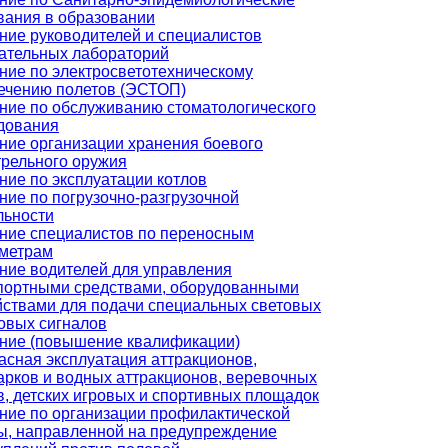
вания в образовании
ние руководителей и специалистов
ательных лабораторий
ние по электросветотехническому
ечению полетов (ЭСТОП)
ние по обслуживанию стоматологического
дования
ние организации хранения боевого
трельного оружия
ние по эксплуатации котлов
ние по погрузочно-разгрузочной
льности
ние специалистов по переносным
метрам
ние водителей для управления
портными средствами, оборудованными
йствами для подачи специальных световых
ковых сигналов
ние (повышение квалификации)
асная эксплуатация аттракционов,
арков и водных аттракционов, веревочных
в, детских игровых и спортивных площадок
ние по организации профилактической
ы, направленной на предупреждение