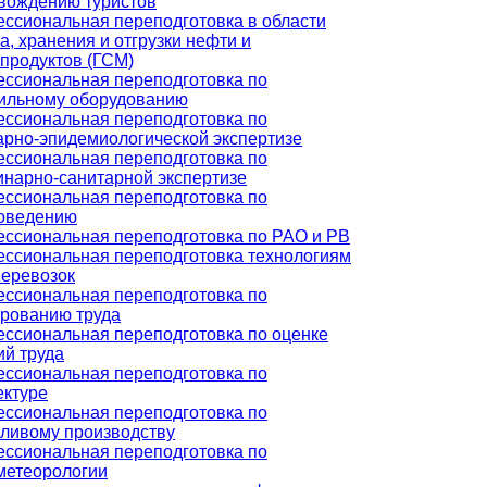
вождению туристов
ссиональная переподготовка в области
а, хранения и отгрузки нефти и
продуктов (ГСМ)
ссиональная переподготовка по
ильному оборудованию
ссиональная переподготовка по
арно-эпидемиологической экспертизе
ссиональная переподготовка по
инарно-санитарной экспертизе
ссиональная переподготовка по
оведению
ссиональная переподготовка по РАО и РВ
ссиональная переподготовка технологиям
перевозок
ссиональная переподготовка по
рованию труда
ссиональная переподготовка по оценке
ий труда
ссиональная переподготовка по
ектуре
ссиональная переподготовка по
ливому производству
ссиональная переподготовка по
метеорологии