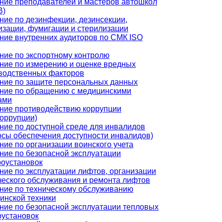
ние преподавателей и мастеров автошкол
В)
ние по дезинфекции, дезинсекции,
изации, фумигации и стерилизации
ние внутренних аудиторов по СМК ISO
ние по экспортному контролю
ние по измерению и оценке вредных
водственных факторов
ние по защите персональных данных
ние по обращению с медицинскими
ами
ние противодействию коррупции
коррупции)
ние по доступной среде для инвалидов
осы обеспечения доступности инвалидов)
ние по организации воинского учета
ние по безопасной эксплуатации
роустановок
ние по эксплуатации лифтов, организации
ческого обслуживания и ремонта лифтов
ние по техническому обслуживанию
инской техники
ние по безопасной эксплуатации тепловых
оустановок