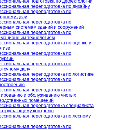
ссиональная подготовка по дефектологии
ссиональная переподготовка по дизайну
ссиональная переподготовка по
ерному делу
ссиональная переподготовка по
ерным системам зданий и сооружений
ссиональная переподготовка по
мационным технологиям
ссиональная переподготовка по оценке и
ртизе
ссиональная переподготовка по
лургии
ссиональная переподготовка по
отечному делу
ссиональная переподготовка по логистике
ссиональная переподготовка по
ностроению
ссиональная переподготовка по
тированию и обслуживанию чистых
водственных помещений
ссиональная переподготовка специалиста
разрушающему контролю
ссиональная переподготовка по лесному
ссиональная переподготовка по