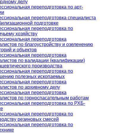
рдному делу
ссиональная переподготовка по арт-
ии
ссиональная переподготовка специалиста
билизационной подготовке
ссиональная переподготовка по
ичьему хозяйству
ссиональная переподготовка
алистов по благоустройству и озеленению
торий и объектов
ссиональная переподготовка
алистов по валидации (квалификации)
цевтического производства
ссиональная переподготовка по
щению полезных ископаемых
ссиональная переподготовка
алистов по архивному делу
ссиональная переподготовка
алистов по горноспасательным работам
ссиональная переподготовка по РХБ-
те
ссиональная переподготовка по
водству резиновых смесей
ссиональная переподготовка по
ехнике