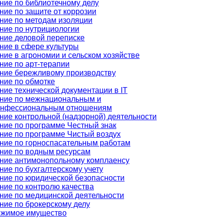
ние по библиотечному делу
ние по защите от коррозии
ние по методам изоляции
ние по нутрициологии
ние деловой переписке
ние в сфере культуры
ние в агрономии и сельском хозяйстве
ние по арт-терапии
ние бережливому производству
ние по обмотке
ние технической документации в IT
ние по межнациональным и
нфессиональным отношениям
ние контрольной (надзорной) деятельности
ние по программе Честный знак
ние по программе Чистый воздух
ние по горноспасательным работам
ние по водным ресурсам
ние антимонопольному комплаенсу
ние по бухгалтерскому учету
ние по юридической безопасности
ние по контролю качества
ние по медицинской деятельности
ние по брокерскому делу
жимое имущество