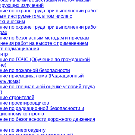
ирующих излучений
ние по охране труда при выполнении работ
ным инструментом, в том числе с
ехническим
ние по охране труда при выполнении работ
трах
ние по безопасным методам и приемам
нения работ на высоте с применением
тв подмащивания
нтр
ние по ГОЧС (Обучение по гражданской
не)
ние по пожарной безопасности
ние приемщика лома (Радиационный
оль лома)
ние по специальной оценке условий труда
)
ние строителей
ние проектировщиков
ние по радиационной безопасности и
ционному контролю
ние по безопасности дорожного движения
ние по энергоаудиту