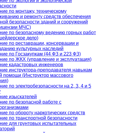
ние по экологии и экологической
асности
ние по монтажу, техническому
живанию и ремонту средств обеспечения
ной безопасности зданий и сооружений
лицензии МЧС)
ние по безопасному ведению горных работ
шейдерское дело)
ние по реставрации, консервации и
зданию культурных наследий
ние по Госзакупкам (44 ФЗ и 223 ФЗ)
ние по ЖКХ (управление и эксплуатация)
ние кадастровых инженеров
ние инструктора-преподавателя навыкам
й помощи (Инструктор массового
ния)
ие по электробезопасности на 2, 3, 4 и 5
у
ние изыскателей
ние по безопасной работе с
организмами
ние по обороту наркотических средств
ние по транспортной безопасности
ние для грунтовых испытательных
аторий