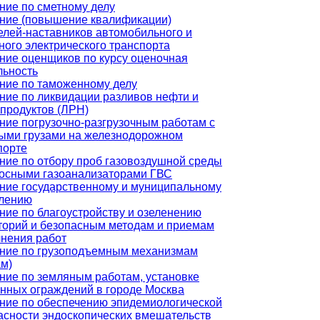
ние по сметному делу
ние (повышение квалификации)
елей-наставников автомобильного и
ного электрического транспорта
ние оценщиков по курсу оценочная
льность
ние по таможенному делу
ние по ликвидации разливов нефти и
продуктов (ЛРН)
ние погрузочно-разгрузочным работам с
ыми грузами на железнодорожном
порте
ние по отбору проб газовоздушной среды
осными газоанализаторами ГВС
ние государственному и муниципальному
лению
ние по благоустройству и озеленению
торий и безопасным методам и приемам
нения работ
ние по грузоподъемным механизмам
ам)
ние по земляным работам, установке
нных ограждений в городе Москва
ние по обеспечению эпидемиологической
асности эндоскопических вмешательств