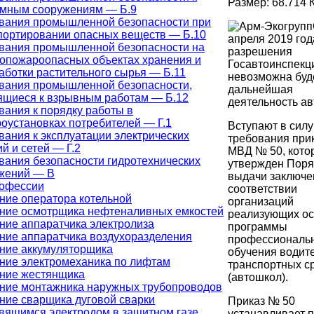
Размер: 68.714 
мным сооружениям — Б.9
вания промышленной безопасности при
портировании опасных веществ — Б.10
апреля 2019 год
вания промышленной безопасности на
разрешения
опожароопасных объектах хранения и
Госавтоинспекц
аботки растительного сырья — Б.11
невозможна буд
вания промышленной безопасности,
дальнейшая
ящиеся к взрывным работам — Б.12
деятельность ав
вания к порядку работы в
роустановках потребителей — Г.1
Вступают в силу
вания к эксплуатации электрических
требования при
й и сетей — Г.2
МВД № 50, кот
вания безопасности гидротехнических
утвержден Поря
жений — В
выдачи заключе
рофессии
соответствии
ние оператора котельной
организаций
ние осмотрщика нефтеналивных емкостей
реализующих о
ние аппаратчика электролиза
программы
ние аппаратчика воздухоразделения
профессиональ
ние аккумуляторщика
обучения водит
ние электромеханика по лифтам
транспортных с
ние жестянщика
(автошкол).
ние монтажника наружных трубопроводов
ние сварщика дуговой сварки
Приказ № 50
вящимся электродом в защитном газе
устанавливает 