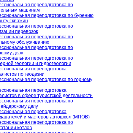
ссиональная переподготовка по
тельным машинам
ссиональная переподготовка по бурению
онту скважин
ссиональная переподготовка по
изации перевозок
ссиональная переподготовка по
льному обслуживанию
ссиональная переподготовка по
овому делу
ссиональная переподготовка по
ерной геологии и гидрогеологии
ссиональная переподготовка
алистов по геодезии
ссиональная переподготовка по горному
ссиональная переподготовка
алистов в сфере туристской деятельности
ссиональная переподготовка по
ейдерскому делу
ссиональная переподготовка
давателей и мастеров автошкол (МПОВ)
ссиональная переподготовка по
уатации котлов
ссиональная переподготовка по