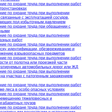
ние по охране труда при выполнении работ
ктроустановках
ние по охране труда при выполнении
, связанные с эксплуатацией сосудов,
ающих под избыточным давлением
ние по охране труда при обращении с
тными
ние по охране труда при выполнении
азных работ
ние по охране труда при выполнении работ
иску, идентификации, обезвреживанию и
ожению взрывоопасных предметов
ние по охране труда при выполнении работ
зости от полотна или проезжей части
уатируемых автомобильных дорог или ЖД
ние по охране труда при выполнении
, на участках с патогенным заражением
ние по охране труда при выполнении работ
лке леса в особо опасных условиях
ние по охране труда при выполнении работ
ремещению тяжеловесных и
огабаритных грузов
ние по охране труда при выполнении работ
иоактивными веществами и источниками