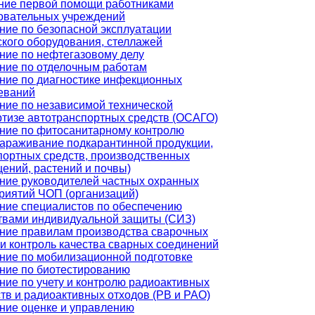
ние первой помощи работниками
овательных учреждений
ние по безопасной эксплуатации
ского оборудования, стеллажей
ние по нефтегазовому делу
ние по отделочным работам
ние по диагностике инфекционных
еваний
ние по независимой технической
ртизе автотранспортных средств (ОСАГО)
ние по фитосанитарному контролю
зараживание подкарантинной продукции,
портных средств, производственных
ений, растений и почвы)
ние руководителей частных охранных
риятий ЧОП (организаций)
ние специалистов по обеспечению
твами индивидуальной защиты (СИЗ)
ние правилам производства сварочных
 и контроль качества сварных соединений
ние по мобилизационной подготовке
ние по биотестированию
ние по учету и контролю радиоактивных
тв и радиоактивных отходов (РВ и РАО)
ние оценке и управлению