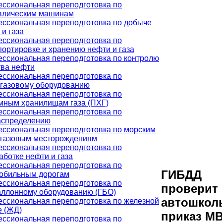
ссиональная переподготовка по
влическим машинам
ссиональная переподготовка по добыче
 и газа
ссиональная переподготовка по
портировке и хранению нефти и газа
ссиональная переподготовка по контролю
тва нефти
ссиональная переподготовка по
газовому оборудованию
ссиональная переподготовка по
мным хранилищам газа (ПХГ)
ссиональная переподготовка по
аспределению
ссиональная переподготовка по морским
газовым месторождениям
ссиональная переподготовка по
аботке нефти и газа
ссиональная переподготовка по
ГИБДД
обильным дорогам
ссиональная переподготовка по
проверит
аллонному оборудованию (ГБО)
автошкол
ссиональная переподготовка по железной
е (ЖД)
приказ М
ссиональная переподготовка по