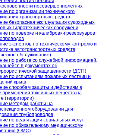
уплений против половой
косновенности несовершеннолетних
ние по организации технического
живания транспортных средств
ние безопасная эксплуатация судоходных
товых гидротехнических сооружени
ние по поверке и калибровки резервуаров
бопроводов
ние экспертов по техническому контролю и
остике автотранспортных средств
ическое обслуживание)
ние по работе со служебной информацией,
жащейся в документах об
еррористической защищенности (ДСП)
ние по испытаниям пожарных лестниц и
дений крыш
ние способам защиты и действиям в
е применения токсичных веществ на
те (территории)
ние методам работы на
нспекционном оборудовании для
дования трубопроводов
ние по реализации социальных услуг
ние по обязательному медицинскому
ованию (ОМС)