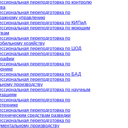
ссиональная переподготовка по контролю
тва
ссиональная переподготовка по
ражному управлению
ссиональная переподготовка по КИПиА
ссиональная переподготовка по моющим
твам
ссиональная переподготовка по
обильному хозяйству
ссиональная переподготовка по ЦОД
ссиональная переподготовка по
графии
ссиональная переподготовка по
ронике
ссиональная переподготовка по БАД
ссиональная переподготовка по
ьному производству
ссиональная переподготовка по научным
изациям
ссиональная переподготовка по
отехнике
ссиональная переподготовка по
техническим средствам разведки
ссиональная переподготовка по
ументальному производству