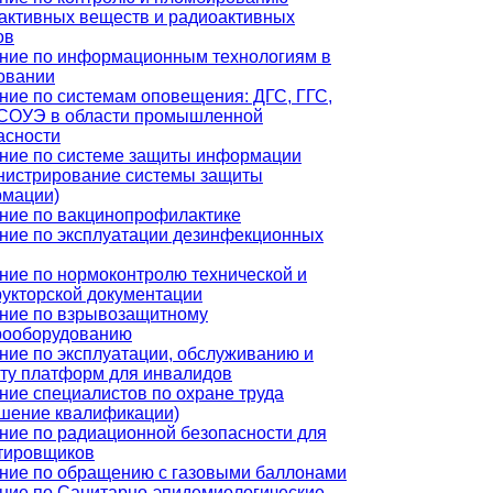
активных веществ и радиоактивных
ов
ние по информационным технологиям в
овании
ние по системам оповещения: ДГС, ГГС,
СОУЭ в области промышленной
асности
ние по системе защиты информации
нистрирование системы защиты
мации)
ние по вакцинопрофилактике
ние по эксплуатации дезинфекционных
ние по нормоконтролю технической и
рукторской документации
ние по взрывозащитному
рооборудованию
ние по эксплуатации, обслуживанию и
ту платформ для инвалидов
ние специалистов по охране труда
шение квалификации)
ние по радиационной безопасности для
тировщиков
ние по обращению с газовыми баллонами
ние по Санитарно-эпидемиологические