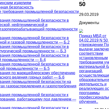
инским изделиям
50
ная безопасность
 требования промышленной безопасности
29.03.2019
вания промышленной безопасности в
Документы
еской, нефтехимической и
газоперерабатывающей промышленности
Приказ МВД от
вания промышленной безопасности в
04.02.2019 N 50
ной и газовой промышленности — Б.2
утверждении По
вания промышленной безопасности в
выдачи заключе
лургической промышленности — Б.3
соответствии
вания промышленной безопасности в
установленным
й промышленности — Б.4
требованиям уч
вания промышленной безопасности в
материальной б
ной промышленности — Б.5
организаций,
вания по маркшейдерскому обеспечению
осуществляющи
асного ведения горных работ — Б.6
образовательну
вания промышленной безопасности на
деятельность и
тах газораспределения и газопотребления
реализующих о
программы
вания промышленной безопасности к
профессиональ
дованию, работающему под давлением —
обучения..
вания промышленной безопасности к