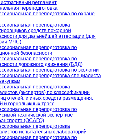
истративный регламент
нальная переподготовка
ссиональная переподготовка по охране
ссиональная переподготовка
тировщиков средств пожарной
асности для дальнейшей аттестации (для
зии МЧС)
ссиональная переподготовка по
ционной безопасности
ссиональная переподготовка по
асности дорожного движения (БДД)
ссиональная переподготовка по экологии
ссиональная переподготовка специалиста
сзакупкам
ссиональная переподготовка
алистов (экспертов) по классификации
ниц отелей, и иных средств размещения,
й и горнолыжных трасс
ссиональная переподготовка по
исимой технической экспертизе
ранспорта (ОСАГО)
ссиональная переподготовка
алистов испытательных лабораторий
ссиональная переподготовка по