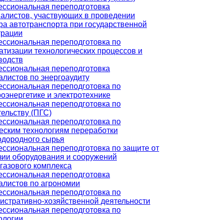
ссиональная переподготовка
алистов, участвующих в проведении
ра автотранспорта при государственной
трации
ссиональная переподготовка по
атизации технологических процессов и
водств
ссиональная переподготовка
алистов по энергоаудиту
ссиональная переподготовка по
роэнергетике и электротехнике
ссиональная переподготовка по
тельству (ПГС)
ссиональная переподготовка по
еским технологиям переработки
одородного сырья
ссиональная переподготовка по защите от
зии оборудования и сооружений
газового комплекса
ссиональная переподготовка
алистов по агрономии
ссиональная переподготовка по
истративно-хозяйственной деятельности
ссиональная переподготовка по
ологии