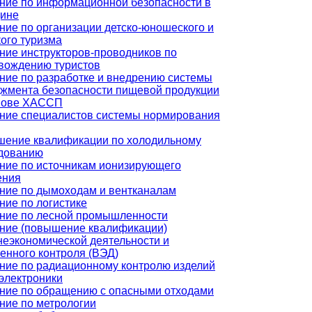
ние по информационной безопасности в
ине
ние по организации детско-юношеского и
кого туризма
ние инструкторов-проводников по
вождению туристов
ние по разработке и внедрению системы
жмента безопасности пищевой продукции
нове ХАССП
ние специалистов системы нормирования
ение квалификации по холодильному
дованию
ние по источникам ионизирующего
ения
ние по дымоходам и вентканалам
ние по логистике
ние по лесной промышленности
ние (повышение квалификации)
еэкономической деятельности и
енного контроля (ВЭД)
ние по радиационному контролю изделий
электроники
ние по обращению с опасными отходами
ние по метрологии