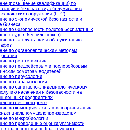
ние (повышение квалификации) по
уатации и безопасному обслуживанию
технических сооружений (ГТС)
ние по экономической безопасности и
е бизнеса
ние по безопасности полетов беспилотных
шных судов (беспилотников)
ние по эксплуатации и обслуживанию
рафов
ние по органолептическим методам
дования
ние по рентгенологии
ние по предрейсовым и послерейсовым
инским осмотрам водителей
ние по вирусологии
ние по паразитологии
ние по санитарно-эпидемиологическому
получию населения и безопасности на
шленных предприятиях
ние по пест-контролю
ние по коммерческой тайне в организации
фиденциальному делопроизводству
ние по микробиологии
ние по проведению оценки уязвимости
тов транспортной инфраструктуры