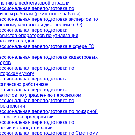
лению в нефтегазовой отрасли
ссиональная переподготовка по
очным работам (ремонтные работы)
ссиональная переподготовка экспертов по
ческому контролю и диагностике (ТО)
ссиональная переподготовка
алистов операторов по утилизации
инских отходов
ссиональная переподготовка в сфере ГО
ссиональная переподготовка кадастровых
еров
ссиональная переподготовка по
лтерскому учету
ссиональная переподготовка
огических работников
ссиональная переподготовка
алистов по управлению персоналом
ссиональная переподготовка по
фектологии
ссиональная переподготовка по пожарной
асности на предприятии
ссиональная переподготовка по
логии и стандартизации
ссиональная переподготовка по Сметному