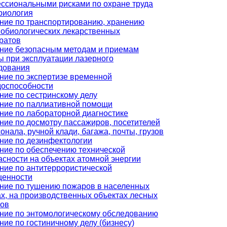
ссиональными рисками по охране труда
риология
ние по транспортированию, хранению
обиологических лекарственных
ратов
ние безопасным методам и приемам
ы при эксплуатации лазерного
дования
ние по экспертизе временной
доспособности
ние по сестринскому делу
ние по паллиативной помощи
ние по лабораторной диагностике
ние по досмотру пассажиров, посетителей
онала, ручной клади, багажа, почты, грузов
ние по дезинфектологии
ние по обеспечению технической
асности на объектах атомной энергии
ние по антитеррористической
енности
ние по тушению пожаров в населенных
ах, на производственных объектах лесных
ов
ние по энтомологическому обследованию
ние по гостиничному делу (бизнесу)