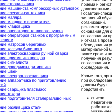
ние стропальщика
приема и регис
ние машиниста компрессорных установок
должностными 
ние слесаря-сантехника
Госавтоинспекц
ние маляра
заявлений обу
ние младшего воспитателя
организаций,
ние кладовщика
регламентирует
ние операторов теплового пункта
основания для о
ние операторов станков с программным
согласовании п
лением
и отказа в пров
ние матросов береговых
обследования у
ние кассира билетного
материальной б
ние электросварщика ручной сварки
также сроки и п
ние приемщика поездов
получения резу
ние сигналиста
согласования и
ние доводчика-притирщика
обследования.
ние швеи
Кроме того, орг
ние электрогазосварщика
при обследован
ние аппаратчика по приготовлению
должны будут
сий
представить:
ние сварщика пластмасс
ние токаря
список
ние подготовителя сталеразливочных
педагогиче
работников
ние разливщика стали
указанием
ние подручного сталевара электропечи