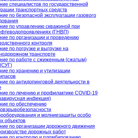
ние специалистов по государственной
трации транспортных средств
ние по безопасной эксплуатации газового
дования
ние по управлению скважиной при
ефтеводопроявлениях (ГНВП)
ние по организации и проведению
водственного контроля
ние по погрузке и выгрузке на
нодорожном транспорте
ние по работе с сжиженным (сжатым)
(СУГ)
ние по хранению и утилизации
ипасов
ние по антидопинговой деятельности в
е
ние по лечению и профилактике COVID-19
навирусная инфекция)
ние по обеспечению
овзрывобезопасности
рооборудования и молниезащиты особо
х объектов
ние по организации дорожного движения
роизводстве дорожных работ
ние по контролю и пломбированию