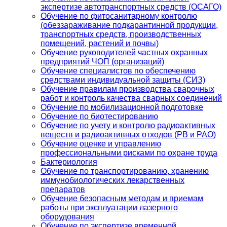
экспертизе автотранспортных средств (ОСАГО)
Обучение по фитосанитарному контролю
(обеззараживание подкарантинной продукции,
транспортных средств, производственных
помещений, растений и почвы)
Обучение руководителей частных охранных
предприятий ЧОП (организаций)
Обучение специалистов по обеспечению
средствами индивидуальной защиты (СИЗ)
Обучение правилам производства сварочных
работ и контроль качества сварных соединений
Обучение по мобилизационной подготовке
Обучение по биотестированию
Обучение по учету и контролю радиоактивных
веществ и радиоактивных отходов (РВ и РАО)
Обучение оценке и управлению
профессиональными рисками по охране труда
Бактериология
Обучение по транспортированию, хранению
иммунобиологических лекарственных
препаратов
Обучение безопасным методам и приемам
работы при эксплуатации лазерного
оборудования
Обучение по экспертизе временной