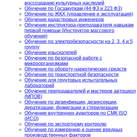
воссозданию культурных наследий
Обучение по Госзакупкам (44 ФЗ и 223 ФЗ)
Обучение по ЖКХ (управление и эксплуатация)
Обучение кадастровых инженеров
Обучение инструктора-преподавателя навыкам
первой помощи (Инструктор массового
обучения)
Обучение по электробезопасности на 2, 3, 4 и 5
группу
Обучение изыскателей
Обучение по безопасной работе с
микроорганизмами
Обучение по обороту наркотических средств
Обучение по транспортной безопасности
Обучение для грунтовых испытательных
лабораторий
Обучение преподавателей и мастеров автошкол
(МПОВ)
Обучение по дезинфекции, дезинсекции,
дератизации, фумигации и стерилизации
Обучение внутренних аудиторов по СМК ISO
(ИСО)
Обучение по экспортному контролю
Обучение по измерению и оценке вредных
производственных факторов