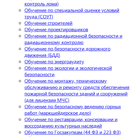
контроль лома)
Обучение по специальной оценке условий
труда (СОУТ)
Обучение строителей
Обучение проектировщиков
Обучение по радиационной безопасности и
радиационному контролю
Обучение по безопасности дорожного
движения (БДД)
Обучение по энергоаудиту
Обучение по экологии и экологической
безопасности
Обучение по монтажу, техническому
обслуживанию и ремонту средств обеспечения
пожарной безопасности зданий и сооружений
(для лицензии МЧС)
Обучение по безопасному ведению горных
работ (маркшейдерское дело)
Обучение по реставрации, консервации и
воссозданию культурных наследий
Обучение по Госзакупкам (44 ФЗ и 223 ФЗ)