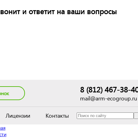
вонит и ответит на ваши вопросы
8 (812) 467-38-4
онок
mail@arm-ecogroup.ru
Лицензии
Контакты
ная
сти