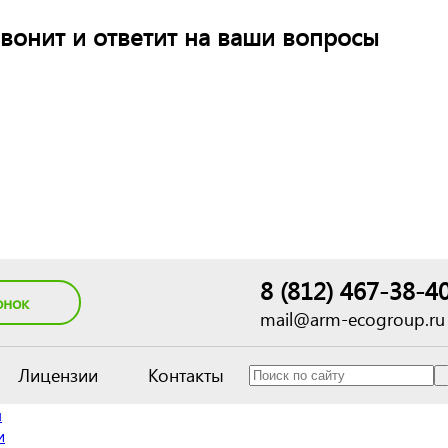
вонит и ответит на ваши вопросы
8 (812) 467-38-4
онок
mail@arm-ecogroup.ru
Лицензии
Контакты
я
и