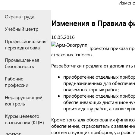
Измене
Охрана труда
Изменения в Правила ф
Учебный центр
10.05.2016
Профессиональная
переподготовка
Проектом приказа пр
страховых взносов.
Промышленная
Разработчики предлагают дополнить
безопасность
приобретение отдельных приборо
Рабочие
предназначенных для обеспечени
профессии
подземных горных работ;
приобретение отдельных приборо
Неразрушающий
обеспечивающих дистанционную 
контроль
производству работ, а также хр
Курсы целевого
Кроме того, для обоснования финансо
назначения (КЦН)
обеспечение, страхователь с заявле
соответствующих приборов, устройств
ДОПОГ