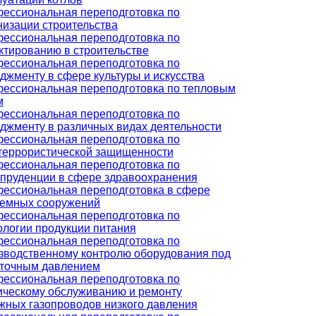
ессиональная переподготовка по
низации строительства
ессиональная переподготовка по
ктированию в строительстве
ессиональная переподготовка по
джменту в сфере культуры и искусства
ессиональная переподготовка по тепловым
м
ессиональная переподготовка по
джменту в различных видах деятельности
ессиональная переподготовка по
террористической защищенности
ессиональная переподготовка по
пруденции в сфере здравоохранения
ессиональная переподготовка в сфере
емных сооружений
ессиональная переподготовка по
ологии продукции питания
ессиональная переподготовка по
зводственному контролю оборудования под
точным давлением
ессиональная переподготовка по
ическому обслуживанию и ремонту
жных газопроводов низкого давления