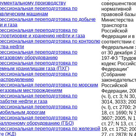
рументальному производству
совершенство
ессиональная переподготовка по
нормативной
авлическим машинам
правовой базы
ессиональная переподготовка по добыче
Министерства
и и газа
транспорта
ессиональная переподготовка по
Российской
спортировке и хранению нефти и газа
Федерации и в
ессиональная переподготовка по контролю
соответствии с
ства нефти
Федеральным 
ессиональная переподготовка по
от 30 декабря 2
егазовому оборудованию
197-ФЗ "Трудо
ессиональная переподготовка по
кодекс Россий
емным хранилищам газа (ПХГ)
Федерации"
ессиональная переподготовка по
(Собрание
распределению
законодательс
ессиональная переподготовка по морским
Российской
егазовым месторождениям
Федерации, 200
ессиональная переподготовка по
(ч. I), ст. 3; N 30,
работке нефти и газа
3014, 3033; 200
ессиональная переподготовка по
(ч. I), ст. 2700;
мобильным дорогам
18, ст. 1690; N 3
ессиональная переподготовка по
3607; 2005, N 1 (
баллонному оборудованию (ГБО)
ст. 27; N 13, ст.
ессиональная переподготовка по железной
19, ст. 1752; 20
ге (ЖД)
27, ст. 2878; N 4