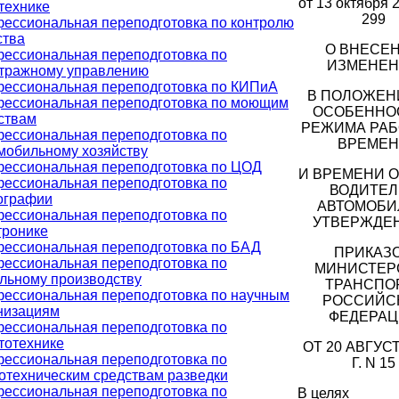
от 13 октября 2
технике
299
ессиональная переподготовка по контролю
ства
О ВНЕСЕ
ессиональная переподготовка по
ИЗМЕНЕ
тражному управлению
ессиональная переподготовка по КИПиА
В ПОЛОЖЕН
ессиональная переподготовка по моющим
ОСОБЕННО
ствам
РЕЖИМА РАБ
ессиональная переподготовка по
ВРЕМЕ
мобильному хозяйству
ессиональная переподготовка по ЦОД
И ВРЕМЕНИ 
ессиональная переподготовка по
ВОДИТЕЛ
ографии
АВТОМОБИ
ессиональная переподготовка по
УТВЕРЖДЕ
тронике
ессиональная переподготовка по БАД
ПРИКАЗ
ессиональная переподготовка по
МИНИСТЕР
льному производству
ТРАНСПО
ессиональная переподготовка по научным
РОССИЙС
низациям
ФЕДЕРАЦ
ессиональная переподготовка по
тотехнике
ОТ 20 АВГУСТ
ессиональная переподготовка по
Г. N 15
отехническим средствам разведки
ессиональная переподготовка по
В целях