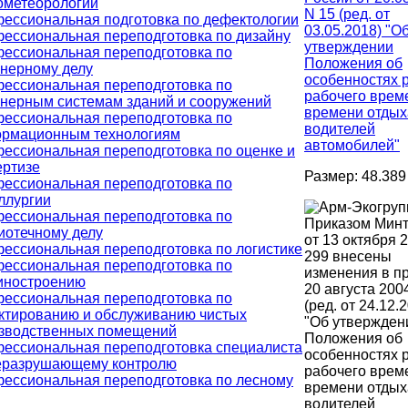
ометеорологии
N 15 (ред. от
ессиональная подготовка по дефектологии
03.05.2018) "О
ессиональная переподготовка по дизайну
утверждении
ессиональная переподготовка по
Положения об
нерному делу
особенностях 
ессиональная переподготовка по
рабочего врем
нерным системам зданий и сооружений
времени отдых
ессиональная переподготовка по
водителей
рмационным технологиям
автомобилей"
ессиональная переподготовка по оценке и
ертизе
Размер: 48.389
ессиональная переподготовка по
ллургии
ессиональная переподготовка по
Приказом Мин
иотечному делу
от 13 октября 
ессиональная переподготовка по логистике
299 внесены
ессиональная переподготовка по
изменения в пр
ностроению
20 августа 2004
ессиональная переподготовка по
(ред. от 24.12.
ктированию и обслуживанию чистых
"Об утвержден
зводственных помещений
Положения об
ессиональная переподготовка специалиста
особенностях 
еразрушающему контролю
рабочего врем
ессиональная переподготовка по лесному
времени отдых
водителей