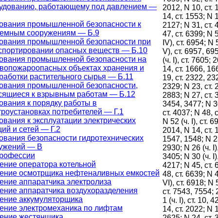
удованию, работающему под давлением —
2012, N 10, ст. 
14, ст. 1553; N 1
ования промышленной безопасности к
2127; N 31, ст. 
емным сооружениям — Б.9
47, ст. 6399; N 5
ования промышленной безопасности при
IV), ст. 6954; N 
спортировании опасных веществ — Б.10
V), ст. 6957, 69
ования промышленной безопасности на
(ч. I), ст. 7605;
вопожароопасных объектах хранения и
14, ст. 1666, 16
работки растительного сырья — Б.11
19, ст. 2322, 23
ования промышленной безопасности,
2329; N 23, ст. 
сящиеся к взрывным работам — Б.12
2883; N 27, ст. 
ования к порядку работы в
3454, 3477; N 30 
троустановках потребителей — Г.1
ст. 4037; N 48, 
ования к эксплуатации электрических
N 52 (ч. I), ст. 6
ций и сетей — Г.2
2014, N 14, ст. 
ования безопасности гидротехнических
1547, 1548; N 23
ужений — В
2930; N 26 (ч. I),
профессии
3405; N 30 (ч. I),
ение оператора котельной
4217; N 45, ст. 
ение осмотрщика нефтеналивных емкостей
48, ст. 6639; N 4
ение аппаратчика электролиза
VI), ст. 6918; N 5
ение аппаратчика воздухоразделения
ст. 7543, 7554;
ение аккумуляторщика
1 (ч. I), ст. 10, 4
ение электромеханика по лифтам
14, ст. 2022; N 1
ение жестянщика
2625; N 24, ст. 