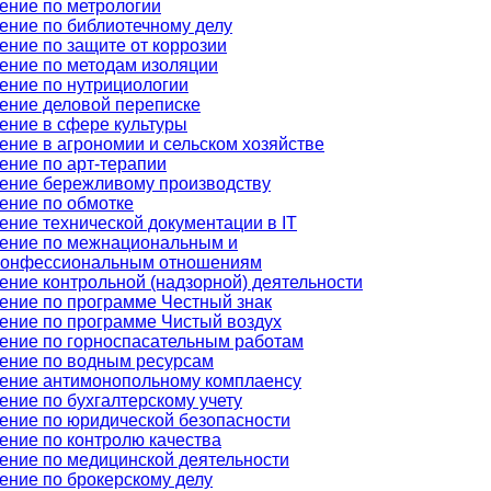
ение по метрологии
ение по библиотечному делу
ение по защите от коррозии
ение по методам изоляции
ение по нутрициологии
ение деловой переписке
ение в сфере культуры
ение в агрономии и сельском хозяйстве
ение по арт-терапии
ение бережливому производству
ение по обмотке
ение технической документации в IT
ение по межнациональным и
онфессиональным отношениям
ение контрольной (надзорной) деятельности
ение по программе Честный знак
ение по программе Чистый воздух
ение по горноспасательным работам
ение по водным ресурсам
ение антимонопольному комплаенсу
ение по бухгалтерскому учету
ение по юридической безопасности
ение по контролю качества
ение по медицинской деятельности
ение по брокерскому делу