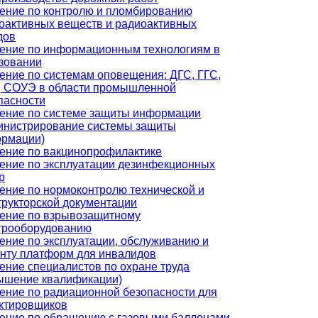
ение по контролю и пломбированию
оактивных веществ и радиоактивных
дов
ение по информационным технологиям в
зовании
ение по системам оповещения: ДГС, ГГС,
 СОУЭ в области промышленной
пасности
ение по системе защиты информации
инистрирование системы защиты
рмации)
ение по вакцинопрофилактике
ение по эксплуатации дезинфекционных
р
ение по нормоконтролю технической и
трукторской документации
ение по взрывозащитному
трооборудованию
ение по эксплуатации, обслуживанию и
нту платформ для инвалидов
ение специалистов по охране труда
ышение квалификации)
ение по радиационной безопасности для
ктировщиков
ение по обращению с газовыми баллонами