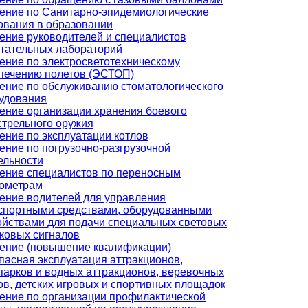
ение по Санитарно-эпидемиологические
ования в образовании
ение руководителей и специалистов
тательных лабораторий
ение по электросветотехническому
печению полетов (ЭСТОП)
ение по обслуживанию стоматологического
удования
ение организации хранения боевого
стрельного оружия
ение по эксплуатации котлов
ение по погрузочно-разгрузочной
ельности
ение специалистов по переносным
ометрам
ение водителей для управления
спортными средствами, оборудованными
ойствами для подачи специальных световых
уковых сигналов
ение (повышение квалификации)
пасная эксплуатация аттракционов,
парков и водных аттракционов, веревочных
ов, детских игровых и спортивных площадок
ение по организации профилактической