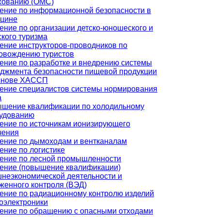
хованию (ОМС)
ение по информационной безопасности в
цине
ение по организации детско-юношеского и
ского туризма
ение инструкторов-проводников по
овождению туристов
ение по разработке и внедрению системы
джмента безопасности пищевой продукции
снове ХАССП
ение специалистов системы нормирования
а
шение квалификации по холодильному
удованию
ение по источникам ионизирующего
чения
ение по дымоходам и вентканалам
ение по логистике
ение по лесной промышленности
ение (повышение квалификации)
неэкономической деятельности и
женного контроля (ВЭД)
ение по радиационному контролю изделий
оэлектроники
ение по обращению с опасными отходами