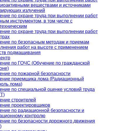
диоактивными веществами и источниками
зирующих излучений
ение по охране труда при выполнении работ
чным инструментом, в том числе с
техническим
ение по охране труда при выполнении работ
атрах
ение по безопасным методам и приемам
лнения работ на высоте с применением
ств подмащивания
центр
ение по ГОЧС (Обучение по гражданской
оне)
ение по пожарной безопасности
ение приемщика лома (Радиационный
роль лома)
ение по специальной оценке условий труда
Т)
ение строителей
ение проектировщиков
ение по радиационной безопасности и
ационному контролю
ение по безопасности дорожного движения
)