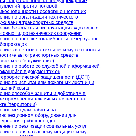
ты, направленной на предупреждение
туплений против половой
икосновенности несовершеннолетних
ение по организации технического
уживания транспортных средств
ение безопасная эксплуатация судоходных
ртовых гидротехнических сооружени
ение по поверке и калибровки резервуаров
убопроводов
ение экспертов по техническому контролю и
ностике автотранспортных средств
ническое обслуживание)
ение по работе со служебной информацией,
ржащейся в документах об
террористической защищенности (ДСП)
ение по испытаниям пожарных лестниц и
ждений крыш
ение способам защиты и действиям в
ае применения токсичных веществ на
кте (территории)
ение методам работы на
инспекционном оборудовании для
едования трубопроводов
ение по реализации социальных услуг
ение по обязательному медицинскому