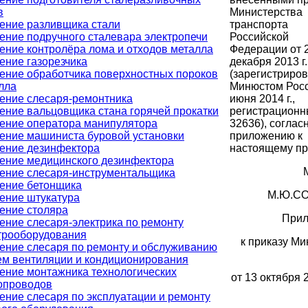
в
Министерства
ение разливщика стали
транспорта
ение подручного сталевара электропечи
Российской
ение контролёра лома и отходов металла
Федерации от 
ение газорезчика
декабря 2013 г
ение обработчика поверхностных пороков
(зарегистриро
лла
Минюстом Росс
ение слесаря-ремонтника
июня 2014 г.,
ение вальцовщика стана горячей прокатки
регистрационн
ение оператора манипулятора
32636), соглас
ение машиниста буровой установки
приложению к
ение дезинфектора
настоящему пр
ение медицинского дезинфектора
ение слесаря-инструментальщика
ение бетонщика
М.Ю.С
ение штукатура
ение столяра
Прил
ение слесаря-электрика по ремонту
трооборудования
к приказу Ми
ение слесаря по ремонту и обслуживанию
ем вентиляции и кондиционирования
ение монтажника технологических
от 13 октября 2
опроводов
ение слесаря по эксплуатации и ремонту