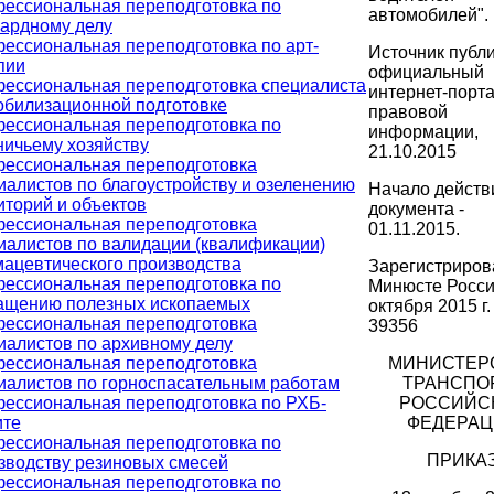
ессиональная переподготовка по
автомобилей".
ардному делу
ессиональная переподготовка по арт-
Источник публ
пии
официальный
ессиональная переподготовка специалиста
интернет-порт
обилизационной подготовке
правовой
ессиональная переподготовка по
информации,
ничьему хозяйству
21.10.2015
ессиональная переподготовка
иалистов по благоустройству и озеленению
Начало действ
иторий и объектов
документа -
ессиональная переподготовка
01.11.2015.
иалистов по валидации (квалификации)
ацевтического производства
Зарегистриров
ессиональная переподготовка по
Минюсте Росси
ащению полезных ископаемых
октября 2015 г.
ессиональная переподготовка
39356
иалистов по архивному делу
ессиональная переподготовка
МИНИСТЕР
иалистов по горноспасательным работам
ТРАНСПО
ессиональная переподготовка по РХБ-
РОССИЙС
те
ФЕДЕРАЦ
ессиональная переподготовка по
ПРИКА
зводству резиновых смесей
ессиональная переподготовка по