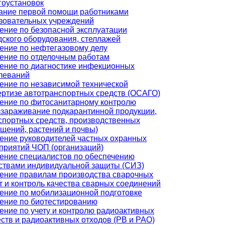
гоустановок
ание первой помощи работниками
зовательных учреждений
ение по безопасной эксплуатации
дского оборудования, стеллажей
ение по нефтегазовому делу
ение по отделочным работам
ение по диагностике инфекционных
леваний
ение по независимой технической
ертизе автотранспортных средств (ОСАГО)
ение по фитосанитарному контролю
ззараживание подкарантинной продукции,
спортных средств, производственных
щений, растений и почвы)
ение руководителей частных охранных
приятий ЧОП (организаций)
ение специалистов по обеспечению
ствами индивидуальной защиты (СИЗ)
ение правилам производства сварочных
т и контроль качества сварных соединений
ение по мобилизационной подготовке
ение по биотестированию
ение по учету и контролю радиоактивных
ств и радиоактивных отходов (РВ и РАО)