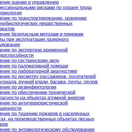
ение оценке и управлению
ессиональными рисками по охране труда
ериология
ение по транспортированию, хранению
нобиологических лекарственных
аратов
ение безопасным методам и приемам
ты при эксплуатации лазерного
удования
ение по экспертизе временной
удоспособности
ение по сестринскому делу
ение по паллиативной помощи
ение по лабораторной диагностике
ение по досмотру пассажиров, посетителей
рсонала, ручной клади, багажа, почты, грузов
ение по дезинфектологии
ение по обеспечению технической
пасности на объектах атомной энергии
ение по антитеррористической
щенности
ение по тушению пожаров в населенных
тах, на производственных объектах лесных
ров
ение по энтомологическому обследованию