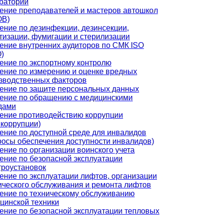
раторий
ение преподавателей и мастеров автошкол
ОВ)
ение по дезинфекции, дезинсекции,
тизации, фумигации и стерилизации
ение внутренних аудиторов по СМК ISO
)
ение по экспортному контролю
ение по измерению и оценке вредных
зводственных факторов
ение по защите персональных данных
ение по обращению с медицинскими
дами
ение противодействию коррупции
икоррупции)
ение по доступной среде для инвалидов
росы обеспечения доступности инвалидов)
ение по организации воинского учета
ение по безопасной эксплуатации
троустановок
ение по эксплуатации лифтов, организации
ического обслуживания и ремонта лифтов
ение по техническому обслуживанию
цинской техники
ение по безопасной эксплуатации тепловых