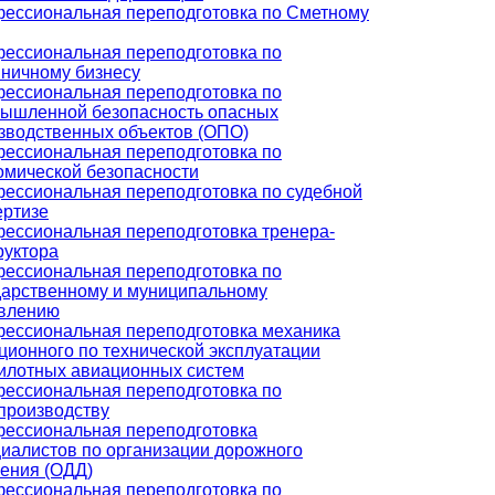
ессиональная переподготовка по Сметному
ессиональная переподготовка по
иничному бизнесу
ессиональная переподготовка по
ышленной безопасность опасных
зводственных объектов (ОПО)
ессиональная переподготовка по
омической безопасности
ессиональная переподготовка по судебной
ертизе
ессиональная переподготовка тренера-
руктора
ессиональная переподготовка по
дарственному и муниципальному
влению
ессиональная переподготовка механика
ционного по технической эксплуатации
илотных авиационных систем
ессиональная переподготовка по
производству
ессиональная переподготовка
иалистов по организации дорожного
ения (ОДД)
ессиональная переподготовка по