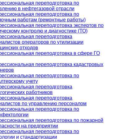
ессиональная переподготовка по
влению в нефтегазовой отрасли
ессиональная переподготовка по
лочным работам (ремонтные работы)
ессиональная переподготовка экспертов по
ическому контролю и диагностике (ТО)
ессиональная переподготовка
иалистов операторов по утилизации
цинских отходов
ессиональная переподготовка в сфере ГО
ессиональная переподготовка кадастровых
неров
ессиональная переподготовка по
алтерскому учету
ессиональная переподготовка
гогических работников
ессиональная переподготовка
иалистов по управлению персоналом
ессиональная переподготовка по
нфектологии
ессиональная переподготовка по пожарной
пасности на предприятии
ессиональная переподготовка по
ологии и стандартизации