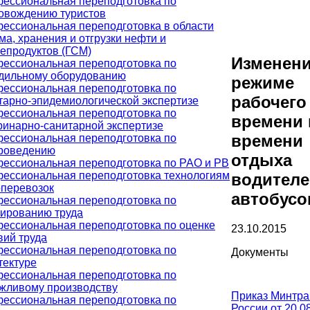
ессиональная переподготовка по
овождению туристов
ессиональная переподготовка в области
ма, хранения и отгрузки нефти и
епродуктов (ГСМ)
Изменени
ессиональная переподготовка по
дильному оборудованию
режиме
ессиональная переподготовка по
рабочего
тарно-эпидемиологической экспертизе
ессиональная переподготовка по
времени 
ринарно-санитарной экспертизе
времени
ессиональная переподготовка по
роведению
отдыха
ессиональная переподготовка по РАО и РВ
ессиональная переподготовка технологиям
водителе
оперевозок
автобусо
ессиональная переподготовка по
ированию труда
ессиональная переподготовка по оценке
23.10.2015
вий труда
ессиональная переподготовка по
Документы
тектуре
ессиональная переподготовка по
жливому производству
Приказ Минтра
ессиональная переподготовка по
России от 20.0