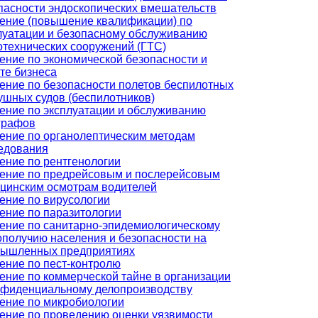
пасности эндоскопических вмешательств
ение (повышение квалификации) по
луатации и безопасному обслуживанию
отехнических сооружений (ГТС)
ение по экономической безопасности и
те бизнеса
ение по безопасности полетов беспилотных
ушных судов (беспилотников)
ение по эксплуатации и обслуживанию
графов
ение по органолептическим методам
едования
ение по рентгенологии
ение по предрейсовым и послерейсовым
цинским осмотрам водителей
ение по вирусологии
ение по паразитологии
ение по санитарно-эпидемиологическому
ополучию населения и безопасности на
ышленных предприятиях
ение по пест-контролю
ение по коммерческой тайне в организации
нфиденциальному делопроизводству
ение по микробиологии
ение по проведению оценки уязвимости