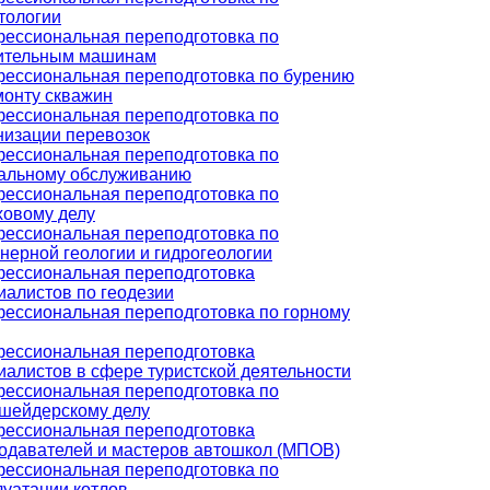
тологии
ессиональная переподготовка по
ительным машинам
ессиональная переподготовка по бурению
монту скважин
ессиональная переподготовка по
низации перевозок
ессиональная переподготовка по
альному обслуживанию
ессиональная переподготовка по
ховому делу
ессиональная переподготовка по
нерной геологии и гидрогеологии
ессиональная переподготовка
иалистов по геодезии
ессиональная переподготовка по горному
ессиональная переподготовка
иалистов в сфере туристской деятельности
ессиональная переподготовка по
шейдерскому делу
ессиональная переподготовка
одавателей и мастеров автошкол (МПОВ)
ессиональная переподготовка по
луатации котлов