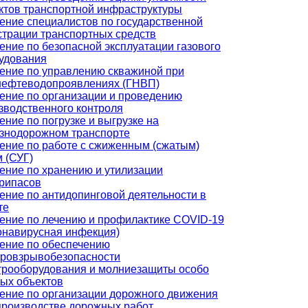
ктов транспортной инфраструктуры
ение специалистов по государственной
страции транспортных средств
ение по безопасной эксплуатации газового
удования
ение по управлению скважиной при
нефтеводопроявлениях (ГНВП)
ение по организации и проведению
зводственного контроля
ение по погрузке и выгрузке на
знодорожном транспорте
ение по работе с сжиженным (сжатым)
м (СУГ)
ение по хранению и утилизации
рипасов
ение по антидопинговой деятельности в
те
ение по лечению и профилактике COVID-19
онавирусная инфекция)
ение по обеспечению
ровзрывобезопасности
трооборудования и молниезащиты особо
ых объектов
ение по организации дорожного движения
производстве дорожных работ