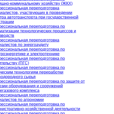
щно-коммунальному хозяйству (ЖКХ)
ессиональная переподготовка
иалистов, участвующих в проведении
тра автотранспорта при государственной
страции
ессиональная переподготовка по
матизации технологических процессов и
зводств
ессиональная переподготовка
иалистов по энергоаудиту
ессиональная переподготовка по
троэнергетике и электротехнике
ессиональная переподготовка по
ительству (ПГС)
ессиональная переподготовка по
ческим технологиям переработки
водородного сырья
ессиональная переподготовка по защите от
озии оборудования и сооружений
егазового комплекса
ессиональная переподготовка
иалистов по агрономии
ессиональная переподготовка по
нистративно-хозяйственной деятельности
ессиональная переподготовка по