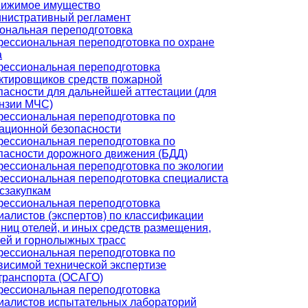
ижимое имущество
нистративный регламент
ональная переподготовка
ессиональная переподготовка по охране
а
ессиональная переподготовка
ктировщиков средств пожарной
пасности для дальнейшей аттестации (для
нзии МЧС)
ессиональная переподготовка по
ационной безопасности
ессиональная переподготовка по
пасности дорожного движения (БДД)
ессиональная переподготовка по экологии
ессиональная переподготовка специалиста
осзакупкам
ессиональная переподготовка
иалистов (экспертов) по классификации
иниц отелей, и иных средств размещения,
ей и горнолыжных трасс
ессиональная переподготовка по
висимой технической экспертизе
транспорта (ОСАГО)
ессиональная переподготовка
иалистов испытательных лабораторий