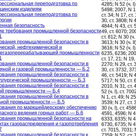
ессиональная переподготовка по
4285; N 52 (ч. I),
цинским изделиям
5498; 2007, N 1 (
ессиональная переподготовка по
ст. 34; N 17, ст.
логии
30, ст. 3808; N 4
нная безопасность
4844; N 43, ст. 
е требования промышленной безопасности
49, ст. 6070; 20
1
ст. 812; N 30 (ч. I
ования промышленной безопасности в
3613; N 30 (ч. II)
ческой, нефтехимической и
3616; N 52 (ч. I),
егазоперерабатывающей промышленности
6235, 6236; 200
1
ст. 17, 21; N 19, 
ования промышленной безопасности в
2270; N 29, ст. 
яной и газовой промышленности — Б.2
30, ст. 3732, 37
ования промышленной безопасности в
46, ст. 5419; N 4
ллургической промышленности — Б.3
5717; N 50, ст. 
ования промышленной безопасности в
2010, N 31, ст. 
ой промышленности — Б.4
52 (ч. I), ст. 700
ования промышленной безопасности в
N 1, ст. 49; N 25,
ьной промышленности — Б.5
3539; N 27, ст. 
ования по маркшейдерскому обеспечению
30 (ч. I), ст. 45
пасного ведения горных работ — Б.6
4591, 4596; N 45
ования промышленной безопасности на
6333, 6335; N 48
ктах газораспределения и газопотребления
6730, 6735; N 49 
7
ст. 7015, 7031; 
ования промышленной безопасности к
7359; N 52, ст. 