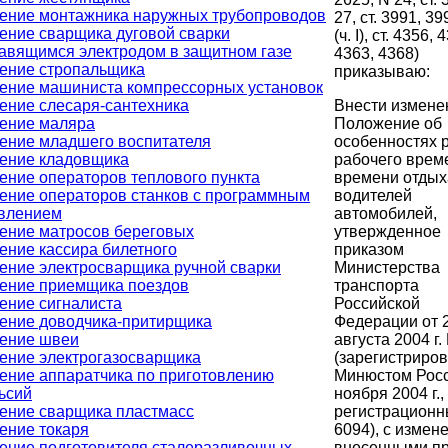
ение монтажника наружных трубопроводов
27, ст. 3991, 39
ение сварщика дуговой сварки
(ч. I), ст. 4356, 
авящимся электродом в защитном газе
4363, 4368)
ение стропальщика
приказываю:
ение машиниста компрессорных установок
ение слесаря-сантехника
Внести измене
ение маляра
Положение об
ение младшего воспитателя
особенностях 
ение кладовщика
рабочего врем
ение операторов теплового пункта
времени отдых
ение операторов станков с программным
водителей
влением
автомобилей,
ение матросов береговых
утвержденное
ение кассира билетного
приказом
ение электросварщика ручной сварки
Министерства
ение приемщика поездов
транспорта
ение сигналиста
Российской
ение доводчика-притирщика
Федерации от 
ение швеи
августа 2004 г.
ение электрогазосварщика
(зарегистриро
ение аппаратчика по приготовлению
Минюстом Росс
ьсий
ноября 2004 г.,
ение сварщика пластмасс
регистрационн
ение токаря
6094), с измен
ение подготовителя сталеразливочных
внесенными п