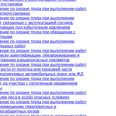
гоустановок
ение по охране труда при выполнении работ
ектроустановках
ение по охране труда при выполнении
т, связанные с эксплуатацией сосудов,
тающих под избыточным давлением
ение по охране труда при обращении с
отными
ение по охране труда при выполнении
лазных работ
ение по охране труда при выполнении работ
оиску, идентификации, обезвреживанию и
тожению взрывоопасных предметов
ение по охране труда при выполнении работ
изости от полотна или проезжей части
луатируемых автомобильных дорог или ЖД
ение по охране труда при выполнении
т, на участках с патогенным заражением
ы
ение по охране труда при выполнении работ
алке леса в особо опасных условиях
ение по охране труда при выполнении работ
еремещению тяжеловесных и
ногабаритных грузов
ение по охране труда при выполнении работ