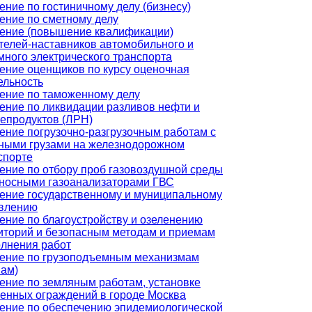
ение по гостиничному делу (бизнесу)
ение по сметному делу
ение (повышение квалификации)
телей-наставников автомобильного и
много электрического транспорта
ение оценщиков по курсу оценочная
ельность
ение по таможенному делу
ение по ликвидации разливов нефти и
епродуктов (ЛРН)
ение погрузочно-разгрузочным работам с
ными грузами на железнодорожном
спорте
ение по отбору проб газовоздушной среды
носными газоанализаторами ГВС
ение государственному и муниципальному
влению
ение по благоустройству и озеленению
иторий и безопасным методам и приемам
лнения работ
ение по грузоподъемным механизмам
нам)
ение по земляным работам, установке
енных ограждений в городе Москва
ение по обеспечению эпидемиологической