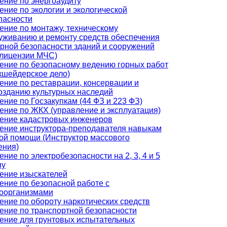
ение по энергоаудиту
ение по экологии и экологической
пасности
ение по монтажу, техническому
уживанию и ремонту средств обеспечения
рной безопасности зданий и сооружений
 лицензии МЧС)
ение по безопасному ведению горных работ
кшейдерское дело)
ение по реставрации, консервации и
озданию культурных наследий
ение по Госзакупкам (44 ФЗ и 223 ФЗ)
ение по ЖКХ (управление и эксплуатация)
ение кадастровых инженеров
ение инструктора-преподавателя навыкам
ой помощи (Инструктор массового
ения)
ение по электробезопасности на 2, 3, 4 и 5
пу
ение изыскателей
ение по безопасной работе с
оорганизмами
ение по обороту наркотических средств
ение по транспортной безопасности
ение для грунтовых испытательных