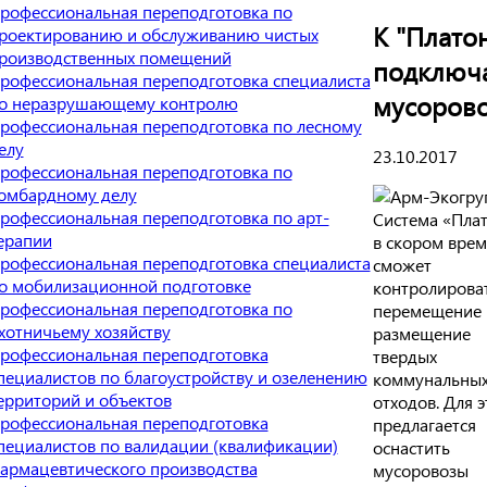
рофессиональная переподготовка по
К "Плато
роектированию и обслуживанию чистых
роизводственных помещений
подключ
рофессиональная переподготовка специалиста
мусоров
о неразрушающему контролю
рофессиональная переподготовка по лесному
елу
23.10.2017
рофессиональная переподготовка по
омбардному делу
рофессиональная переподготовка по арт-
Система «Пла
ерапии
в скором вре
рофессиональная переподготовка специалиста
сможет
о мобилизационной подготовке
контролирова
рофессиональная переподготовка по
перемещение 
хотничьему хозяйству
размещение
рофессиональная переподготовка
твердых
пециалистов по благоустройству и озеленению
коммунальны
ерриторий и объектов
отходов. Для э
рофессиональная переподготовка
предлагается
пециалистов по валидации (квалификации)
оснастить
армацевтического производства
мусоровозы