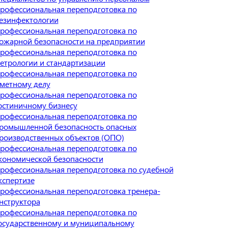
рофессиональная переподготовка по
езинфектологии
рофессиональная переподготовка по
ожарной безопасности на предприятии
рофессиональная переподготовка по
етрологии и стандартизации
рофессиональная переподготовка по
метному делу
рофессиональная переподготовка по
остиничному бизнесу
рофессиональная переподготовка по
ромышленной безопасность опасных
роизводственных объектов (ОПО)
рофессиональная переподготовка по
кономической безопасности
рофессиональная переподготовка по судебной
кспертизе
рофессиональная переподготовка тренера-
нструктора
рофессиональная переподготовка по
осударственному и муниципальному