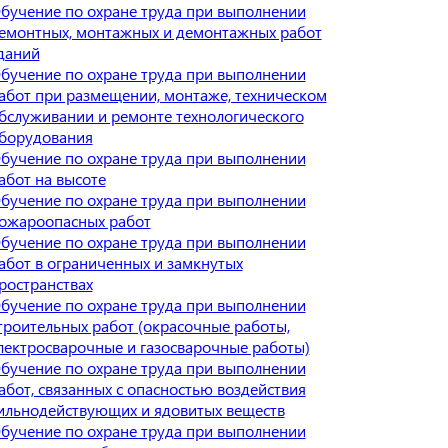
бучение по охране труда при выполнении
емонтных, монтажных и демонтажных работ
даний
бучение по охране труда при выполнении
абот при размещении, монтаже, техническом
бслуживании и ремонте технологического
борудования
бучение по охране труда при выполнении
абот на высоте
бучение по охране труда при выполнении
ожароопасных работ
бучение по охране труда при выполнении
абот в ограниченных и замкнутых
ространствах
бучение по охране труда при выполнении
троительных работ (окрасочные работы,
лектросварочные и газосварочные работы)
бучение по охране труда при выполнении
абот, связанных с опасностью воздействия
ильнодействующих и ядовитых веществ
бучение по охране труда при выполнении