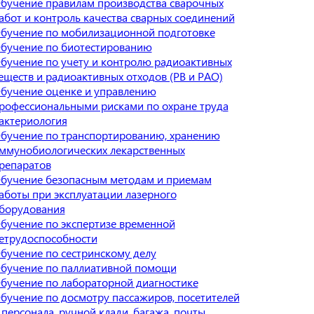
бучение правилам производства сварочных
абот и контроль качества сварных соединений
бучение по мобилизационной подготовке
бучение по биотестированию
бучение по учету и контролю радиоактивных
еществ и радиоактивных отходов (РВ и РАО)
бучение оценке и управлению
рофессиональными рисками по охране труда
актериология
бучение по транспортированию, хранению
ммунобиологических лекарственных
репаратов
бучение безопасным методам и приемам
аботы при эксплуатации лазерного
борудования
бучение по экспертизе временной
етрудоспособности
бучение по сестринскому делу
бучение по паллиативной помощи
бучение по лабораторной диагностике
бучение по досмотру пассажиров, посетителей
 персонала, ручной клади, багажа, почты,