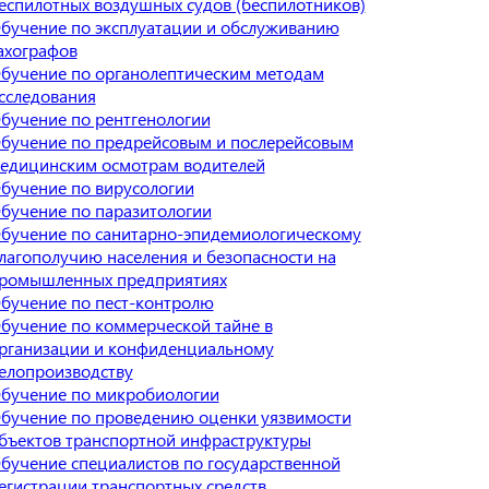
еспилотных воздушных судов (беспилотников)
бучение по эксплуатации и обслуживанию
ахографов
бучение по органолептическим методам
сследования
бучение по рентгенологии
бучение по предрейсовым и послерейсовым
едицинским осмотрам водителей
бучение по вирусологии
бучение по паразитологии
бучение по санитарно-эпидемиологическому
лагополучию населения и безопасности на
ромышленных предприятиях
бучение по пест-контролю
бучение по коммерческой тайне в
рганизации и конфиденциальному
елопроизводству
бучение по микробиологии
бучение по проведению оценки уязвимости
бъектов транспортной инфраструктуры
бучение специалистов по государственной
егистрации транспортных средств