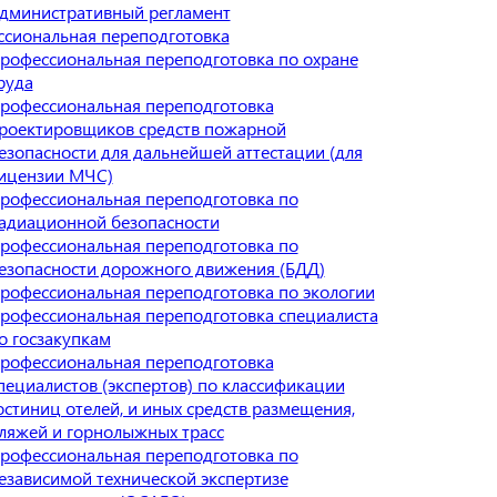
дминистративный регламент
сиональная переподготовка
рофессиональная переподготовка по охране
руда
рофессиональная переподготовка
роектировщиков средств пожарной
езопасности для дальнейшей аттестации (для
ицензии МЧС)
рофессиональная переподготовка по
адиационной безопасности
рофессиональная переподготовка по
езопасности дорожного движения (БДД)
рофессиональная переподготовка по экологии
рофессиональная переподготовка специалиста
о госзакупкам
рофессиональная переподготовка
пециалистов (экспертов) по классификации
остиниц отелей, и иных средств размещения,
ляжей и горнолыжных трасс
рофессиональная переподготовка по
езависимой технической экспертизе