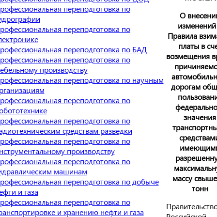
рофессиональная переподготовка по
О внесени
идрографии
изменений
рофессиональная переподготовка по
Правила взим
лектронике
платы в сч
рофессиональная переподготовка по БАД
возмещения в
рофессиональная переподготовка по
причиняемо
ебельному производству
автомобиль
рофессиональная переподготовка по научным
дорогам общ
рганизациям
пользован
рофессиональная переподготовка по
федерально
обототехнике
значения
рофессиональная переподготовка по
транспортн
адиотехническим средствам разведки
средствами
рофессиональная переподготовка по
имеющим
нструментальному производству
разрешенн
рофессиональная переподготовка по
максималь
идравлическим машинам
массу свыше
рофессиональная переподготовка по добыче
тонн
ефти и газа
рофессиональная переподготовка по
Правительств
ранспортировке и хранению нефти и газа
Российской