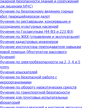
ожарной безопасности зданий и сооружений
для лицензии МЧС)
бучение по безопасному ведению горных
абот (маркшейдерское дело)
бучение по реставрации, консервации и
оссозданию культурных наследий
бучение по Госзакупкам (44 ФЗ и 223 ФЗ)
бучение по ЖКХ (управление и эксплуатация)
бучение кадастровых инженеров
бучение инструктора-преподавателя навыкам
ервой помощи (Инструктор массового
бучения)
бучение по электробезопасности на 2, 3, 4 и 5
руппу
бучение изыскателей
бучение по безопасной работе с
икроорганизмами
бучение по обороту наркотических средств
бучение по транспортной безопасности
бучение для грунтовых испытательных
абораторий
бучение преподавателей и мастеров автошкол