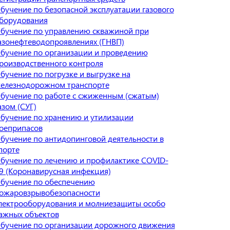
бучение по безопасной эксплуатации газового
борудования
бучение по управлению скважиной при
азонефтеводопроявлениях (ГНВП)
бучение по организации и проведению
роизводственного контроля
бучение по погрузке и выгрузке на
елезнодорожном транспорте
бучение по работе с сжиженным (сжатым)
азом (СУГ)
бучение по хранению и утилизации
оеприпасов
бучение по антидопинговой деятельности в
порте
бучение по лечению и профилактике COVID-
9 (Коронавирусная инфекция)
бучение по обеспечению
ожаровзрывобезопасности
лектрооборудования и молниезащиты особо
ажных объектов
бучение по организации дорожного движения