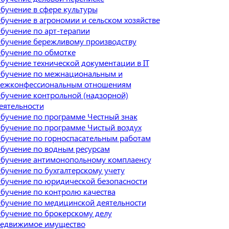
бучение в сфере культуры
бучение в агрономии и сельском хозяйстве
бучение по арт-терапии
бучение бережливому производству
бучение по обмотке
бучение технической документации в IT
бучение по межнациональным и
ежконфессиональным отношениям
бучение контрольной (надзорной)
еятельности
бучение по программе Честный знак
бучение по программе Чистый воздух
бучение по горноспасательным работам
бучение по водным ресурсам
бучение антимонопольному комплаенсу
бучение по бухгалтерскому учету
бучение по юридической безопасности
бучение по контролю качества
бучение по медицинской деятельности
бучение по брокерскому делу
едвижимое имущество