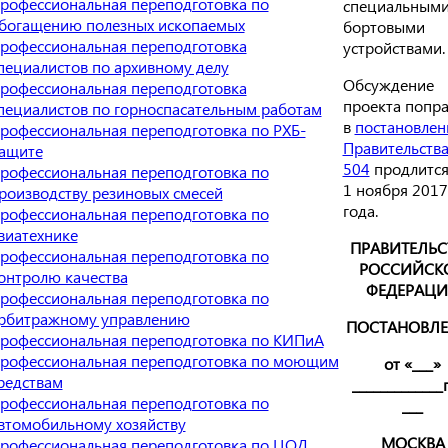
рофессиональная переподготовка по
специальным
богащению полезных ископаемых
бортовыми
рофессиональная переподготовка
устройствами.
пециалистов по архивному делу
Обсуждение
рофессиональная переподготовка
проекта попр
пециалистов по горноспасательным работам
в
постановлен
рофессиональная переподготовка по РХБ-
Правительств
ащите
504
продлится
рофессиональная переподготовка по
1 ноября 2017
роизводству резиновых смесей
года.
рофессиональная переподготовка по
виатехнике
ПРАВИТЕЛЬС
рофессиональная переподготовка по
РОССИЙСК
онтролю качества
ФЕДЕРАЦ
рофессиональная переподготовка по
рбитражному управлению
ПОСТАНОВЛ
рофессиональная переподготовка по КИПиА
рофессиональная переподготовка по моющим
от «___»
редствам
_____________
рофессиональная переподготовка по
___
втомобильному хозяйству
МОСКВА
рофессиональная переподготовка по ЦОД