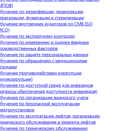
МПОВ)
бучение по дезинфекции, дезинсекции,
ератизации, фумигации и стерилизации
бучение внутренних аудиторов по СМК ISO
ИСО)
бучение по экспортному контролю
бучение по измерению и оценке вредных
роизводственных факторов
бучение по защите персональных данных
бучение по обращению с медицинскими
тходами
бучение противодействию коррупции
антикоррупции)
бучение по доступной среде для инвалидов
вопросы обеспечения доступности инвалидов)
бучение по организации воинского учета
бучение по безопасной эксплуатации
лектроустановок
бучение по эксплуатации лифтов, организации
ехнического обслуживания и ремонта лифтов
бучение по техническому обслуживанию