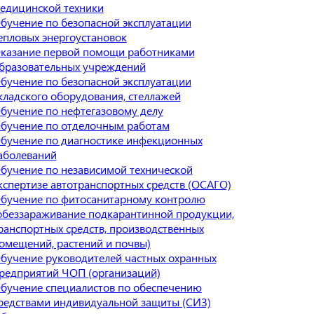
едицинской техники
бучение по безопасной эксплуатации
епловых энергоустановок
казание первой помощи работниками
бразовательных учреждений
бучение по безопасной эксплуатации
кладского оборудования, стеллажей
бучение по нефтегазовому делу
бучение по отделочным работам
бучение по диагностике инфекционных
аболеваний
бучение по независимой технической
кспертизе автотранспортных средств (ОСАГО)
бучение по фитосанитарному контролю
обеззараживание подкарантинной продукции,
ранспортных средств, производственных
омещений, растений и почвы)
бучение руководителей частных охранных
редприятий ЧОП (организаций)
бучение специалистов по обеспечению
редствами индивидуальной защиты (СИЗ)