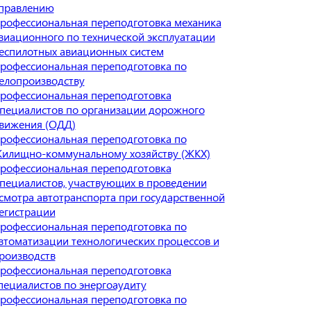
правлению
рофессиональная переподготовка механика
виационного по технической эксплуатации
еспилотных авиационных систем
рофессиональная переподготовка по
елопроизводству
рофессиональная переподготовка
пециалистов по организации дорожного
вижения (ОДД)
рофессиональная переподготовка по
илищно-коммунальному хозяйству (ЖКХ)
рофессиональная переподготовка
пециалистов, участвующих в проведении
смотра автотранспорта при государственной
егистрации
рофессиональная переподготовка по
втоматизации технологических процессов и
роизводств
рофессиональная переподготовка
пециалистов по энергоаудиту
рофессиональная переподготовка по