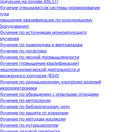
родукции на основе ХАССП
бучение специалистов системы нормирования
руда
овышение квалификации по холодильному
борудованию
бучение по источникам ионизирующего
злучения
бучение по дымоходам и вентканалам
бучение по логистике
бучение по лесной промышленности
бучение (повышение квалификации)
нешнеэкономической деятельности и
аможенного контроля (ВЭД)
бучение по радиационному контролю изделий
икроэлектроники
бучение по обращению с опасными отходами
бучение по метрологии
бучение по библиотечному делу
бучение по защите от коррозии
бучение по методам изоляции
бучение по нутрициологии
бучение деловой переписке