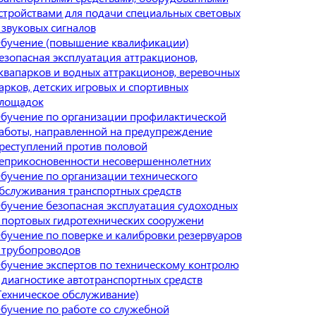
стройствами для подачи специальных световых
 звуковых сигналов
бучение (повышение квалификации)
езопасная эксплуатация аттракционов,
квапарков и водных аттракционов, веревочных
арков, детских игровых и спортивных
лощадок
бучение по организации профилактической
аботы, направленной на предупреждение
реступлений против половой
еприкосновенности несовершеннолетних
бучение по организации технического
бслуживания транспортных средств
бучение безопасная эксплуатация судоходных
 портовых гидротехнических сооружени
бучение по поверке и калибровки резервуаров
 трубопроводов
бучение экспертов по техническому контролю
 диагностике автотранспортных средств
Техническое обслуживание)
бучение по работе со служебной