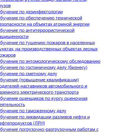
рузов
бучение по дезинфектологии
бучение по обеспечению технической
езопасности на объектах атомной энергии
бучение по антитеррористической
ащищенности
бучение по тушению пожаров в населенных
унктах, на производственных объектах лесных
ожаров
бучение по энтомологическому обследованию
бучение по гостиничному делу (бизнесу)
бучение по сметному делу
бучение (повышение квалификации)
одителей-наставников автомобильного и
аземного электрического транспорта
бучение оценщиков по курсу оценочная
еятельность
бучение по таможенному делу
бучение по ликвидации разливов нефти и
ефтепродуктов (ЛРН)
бучение погрузочно-разгрузочным работам с