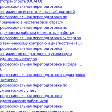
втотранспорта (ОСАГО)
рофессиональная переподготовка
пециалистов испытательных лабораторий
рофессиональная переподготовка по
правлению в нефтегазовой отрасли
рофессиональная переподготовка по
тделочным работам (ремонтные работы)
рофессиональная переподготовка экспертов
о техническому контролю и диагностике (ТО)
рофессиональная переподготовка
пециалистов операторов по утилизации
едицинских отходов
рофессиональная переподготовка в сфере ГО
С
рофессиональная переподготовка кадастровых
нженеров
рофессиональная переподготовка по
ухгалтерскому учету
рофессиональная переподготовка
едагогических работников
рофессиональная переподготовка
пециалистов по управлению персоналом