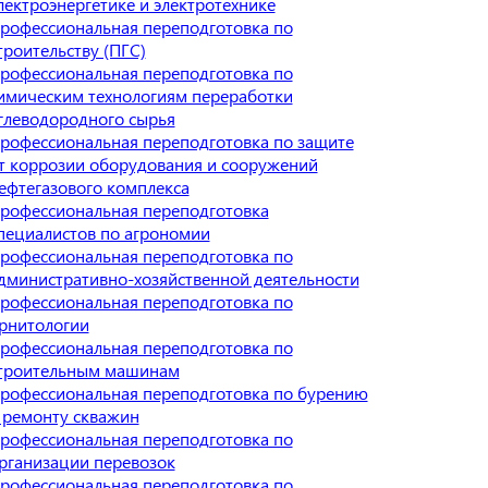
лектроэнергетике и электротехнике
рофессиональная переподготовка по
троительству (ПГС)
рофессиональная переподготовка по
имическим технологиям переработки
глеводородного сырья
рофессиональная переподготовка по защите
т коррозии оборудования и сооружений
ефтегазового комплекса
рофессиональная переподготовка
пециалистов по агрономии
рофессиональная переподготовка по
дминистративно-хозяйственной деятельности
рофессиональная переподготовка по
рнитологии
рофессиональная переподготовка по
троительным машинам
рофессиональная переподготовка по бурению
 ремонту скважин
рофессиональная переподготовка по
рганизации перевозок
рофессиональная переподготовка по