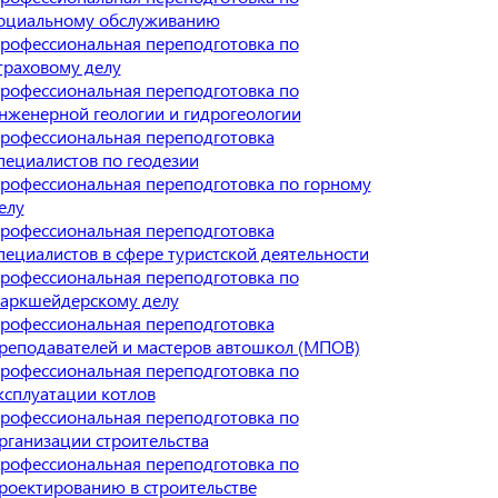
оциальному обслуживанию
рофессиональная переподготовка по
траховому делу
рофессиональная переподготовка по
нженерной геологии и гидрогеологии
рофессиональная переподготовка
пециалистов по геодезии
рофессиональная переподготовка по горному
елу
рофессиональная переподготовка
пециалистов в сфере туристской деятельности
рофессиональная переподготовка по
аркшейдерскому делу
рофессиональная переподготовка
реподавателей и мастеров автошкол (МПОВ)
рофессиональная переподготовка по
ксплуатации котлов
рофессиональная переподготовка по
рганизации строительства
рофессиональная переподготовка по
роектированию в строительстве