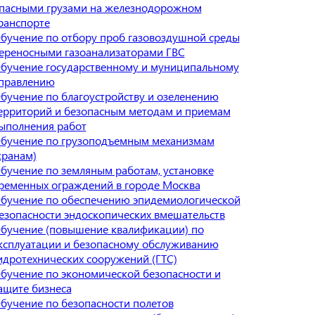
пасными грузами на железнодорожном
ранспорте
бучение по отбору проб газовоздушной среды
ереносными газоанализаторами ГВС
бучение государственному и муниципальному
правлению
бучение по благоустройству и озеленению
ерриторий и безопасным методам и приемам
ыполнения работ
бучение по грузоподъемным механизмам
кранам)
бучение по земляным работам, установке
ременных ограждений в городе Москва
бучение по обеспечению эпидемиологической
езопасности эндоскопических вмешательств
бучение (повышение квалификации) по
ксплуатации и безопасному обслуживанию
идротехнических сооружений (ГТС)
бучение по экономической безопасности и
ащите бизнеса
бучение по безопасности полетов