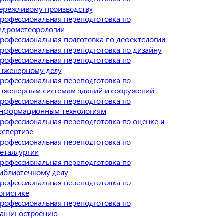
ережливому производству
рофессиональная переподготовка по
идрометеорологии
рофессиональная подготовка по дефектологии
рофессиональная переподготовка по дизайну
рофессиональная переподготовка по
нженерному делу
рофессиональная переподготовка по
нженерным системам зданий и сооружений
рофессиональная переподготовка по
нформационным технологиям
рофессиональная переподготовка по оценке и
кспертизе
рофессиональная переподготовка по
еталлургии
рофессиональная переподготовка по
иблиотечному делу
рофессиональная переподготовка по
огистике
рофессиональная переподготовка по
ашиностроению