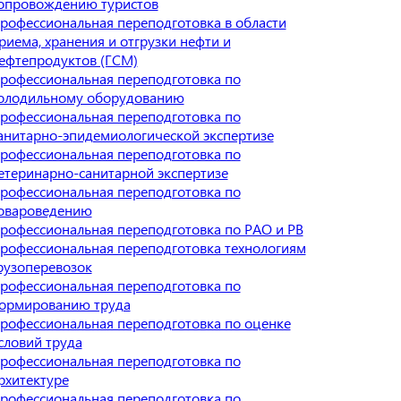
опровождению туристов
рофессиональная переподготовка в области
риема, хранения и отгрузки нефти и
ефтепродуктов (ГСМ)
рофессиональная переподготовка по
олодильному оборудованию
рофессиональная переподготовка по
анитарно-эпидемиологической экспертизе
рофессиональная переподготовка по
етеринарно-санитарной экспертизе
рофессиональная переподготовка по
овароведению
рофессиональная переподготовка по РАО и РВ
рофессиональная переподготовка технологиям
рузоперевозок
рофессиональная переподготовка по
ормированию труда
рофессиональная переподготовка по оценке
словий труда
рофессиональная переподготовка по
рхитектуре
рофессиональная переподготовка по