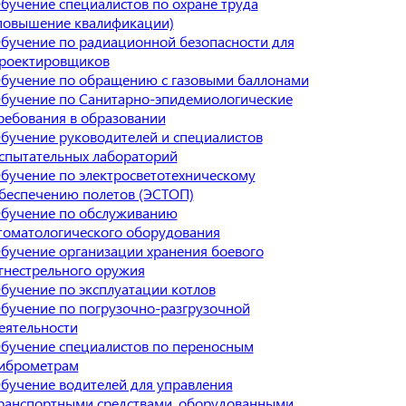
бучение специалистов по охране труда
повышение квалификации)
бучение по радиационной безопасности для
роектировщиков
бучение по обращению с газовыми баллонами
бучение по Санитарно-эпидемиологические
ребования в образовании
бучение руководителей и специалистов
спытательных лабораторий
бучение по электросветотехническому
беспечению полетов (ЭСТОП)
бучение по обслуживанию
томатологического оборудования
бучение организации хранения боевого
гнестрельного оружия
бучение по эксплуатации котлов
бучение по погрузочно-разгрузочной
еятельности
бучение специалистов по переносным
иброметрам
бучение водителей для управления
ранспортными средствами, оборудованными