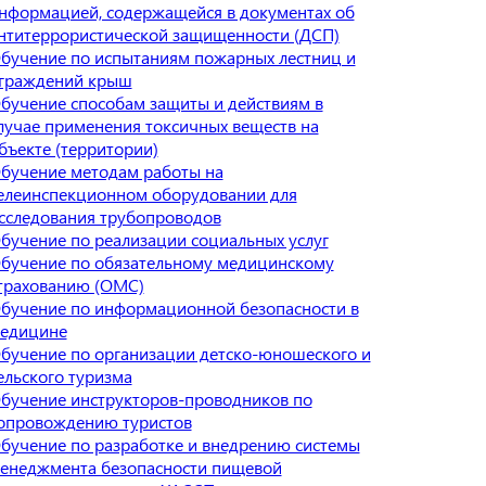
нформацией, содержащейся в документах об
нтитеррористической защищенности (ДСП)
бучение по испытаниям пожарных лестниц и
граждений крыш
бучение способам защиты и действиям в
лучае применения токсичных веществ на
бъекте (территории)
бучение методам работы на
елеинспекционном оборудовании для
сследования трубопроводов
бучение по реализации социальных услуг
бучение по обязательному медицинскому
трахованию (ОМС)
бучение по информационной безопасности в
едицине
бучение по организации детско-юношеского и
ельского туризма
бучение инструкторов-проводников по
опровождению туристов
бучение по разработке и внедрению системы
енеджмента безопасности пищевой