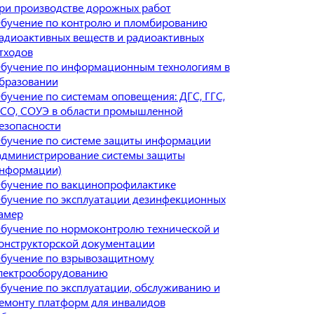
ри производстве дорожных работ
бучение по контролю и пломбированию
адиоактивных веществ и радиоактивных
тходов
бучение по информационным технологиям в
бразовании
бучение по системам оповещения: ДГС, ГГС,
СО, СОУЭ в области промышленной
езопасности
бучение по системе защиты информации
администрирование системы защиты
нформации)
бучение по вакцинопрофилактике
бучение по эксплуатации дезинфекционных
амер
бучение по нормоконтролю технической и
онструкторской документации
бучение по взрывозащитному
лектрооборудованию
бучение по эксплуатации, обслуживанию и
емонту платформ для инвалидов