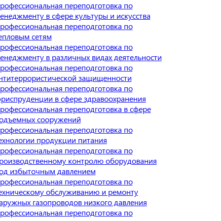
рофессиональная переподготовка по
енеджменту в сфере культуры и искусства
рофессиональная переподготовка по
епловым сетям
рофессиональная переподготовка по
енеджменту в различных видах деятельности
рофессиональная переподготовка по
нтитеррористической защищенности
рофессиональная переподготовка по
риспруденции в сфере здравоохранения
рофессиональная переподготовка в сфере
одъемных сооружений
рофессиональная переподготовка по
ехнологии продукции питания
рофессиональная переподготовка по
роизводственному контролю оборудования
од избыточным давлением
рофессиональная переподготовка по
ехническому обслуживанию и ремонту
аружных газопроводов низкого давления
рофессиональная переподготовка по