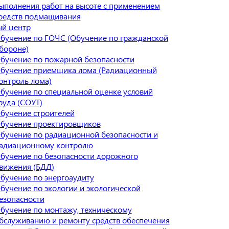
ыполнения работ на высоте с применением
редств подмащивания
й центр
бучение по ГОЧС (Обучение по гражданской
бороне)
бучение по пожарной безопасности
бучение приемщика лома (Радиационный
онтроль лома)
бучение по специальной оценке условий
руда (СОУТ)
бучение строителей
бучение проектировщиков
бучение по радиационной безопасности и
адиационному контролю
бучение по безопасности дорожного
вижения (БДД)
бучение по энергоаудиту
бучение по экологии и экологической
езопасности
бучение по монтажу, техническому
бслуживанию и ремонту средств обеспечения