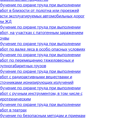
бучение по охране труда при выполнении
абот в близости от полотна или проезжей
асти эксплуатируемых автомобильных дорог
ли ЖД
бучение по охране труда при выполнении
абот, на участках с патогенным заражением
очвы
бучение по охране труда при выполнении
абот по валке леса в особо опасных условиях
бучение по охране труда при выполнении
абот по перемещению тяжеловесных и
рупногабаритных грузов
бучение по охране труда при выполнении
абот с радиоактивными веществами и
сточниками ионизирующих излучений
бучение по охране труда при выполнении
абот с ручным инструментом, в том числе с
иротехническим
бучение по охране труда при выполнении
абот в театрах
бучение по безопасным методам и приемам