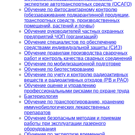
экспертизе автотранспортных средств (ОСАГО)
Обучение по фитосанитарному контролю
(обеззараживание подкарантинной продукции,
транспортных средств, производственных
помещений, растений и почвы)
Обучение руководителей частных охранных
предприятий ЧОП (организаций)
Обучение специалистов по обеспечению
средствами индивидуальной защиты (СИЗ)
Обучение правилам производства сварочных
работ и контроль качества сварных соединений
Обучение по мобилизационной подготовке
Обучение по биотестированию
Обучение по учету и контролю радиоактивных
веществ и радиоактивных отходов (РВ и РАО)
Обучение оценке и управлению
профессиональными рисками по охране труда
Бактериология
Обучение по транспортированию, хранению
иммунобиологических лекарственных
препаратов
Обучение безопасным методам и приемам
работы при эксплуатации лазерного
оборудования
Обучение по экспертизе временной