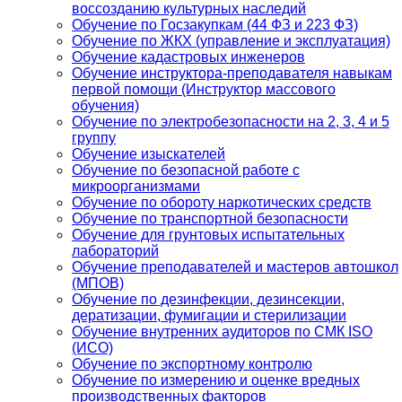
воссозданию культурных наследий
Обучение по Госзакупкам (44 ФЗ и 223 ФЗ)
Обучение по ЖКХ (управление и эксплуатация)
Обучение кадастровых инженеров
Обучение инструктора-преподавателя навыкам
первой помощи (Инструктор массового
обучения)
Обучение по электробезопасности на 2, 3, 4 и 5
группу
Обучение изыскателей
Обучение по безопасной работе с
микроорганизмами
Обучение по обороту наркотических средств
Обучение по транспортной безопасности
Обучение для грунтовых испытательных
лабораторий
Обучение преподавателей и мастеров автошкол
(МПОВ)
Обучение по дезинфекции, дезинсекции,
дератизации, фумигации и стерилизации
Обучение внутренних аудиторов по СМК ISO
(ИСО)
Обучение по экспортному контролю
Обучение по измерению и оценке вредных
производственных факторов