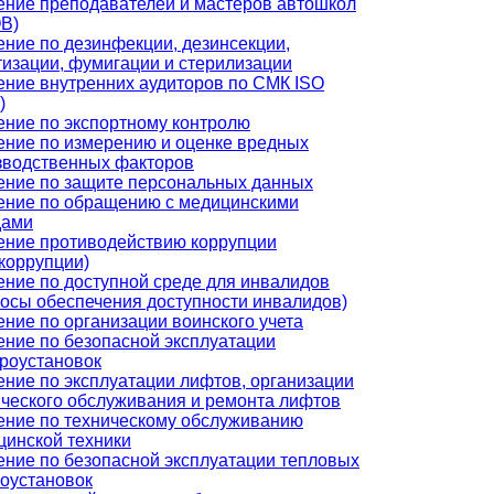
ение преподавателей и мастеров автошкол
В)
ение по дезинфекции, дезинсекции,
тизации, фумигации и стерилизации
ение внутренних аудиторов по СМК ISO
)
ение по экспортному контролю
ение по измерению и оценке вредных
зводственных факторов
ение по защите персональных данных
ение по обращению с медицинскими
дами
ение противодействию коррупции
коррупции)
ение по доступной среде для инвалидов
росы обеспечения доступности инвалидов)
ние по организации воинского учета
ение по безопасной эксплуатации
троустановок
ение по эксплуатации лифтов, организации
ического обслуживания и ремонта лифтов
ение по техническому обслуживанию
цинской техники
ение по безопасной эксплуатации тепловых
гоустановок