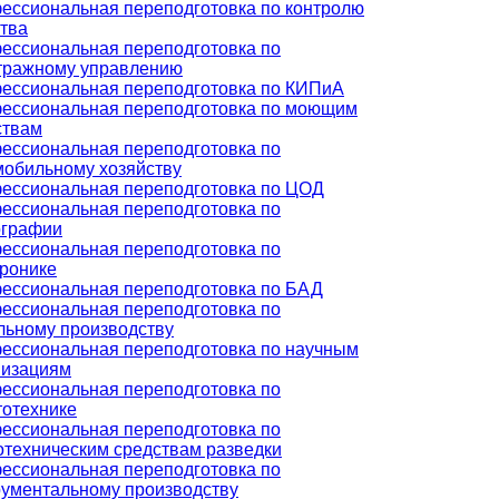
ессиональная переподготовка по контролю
ства
ессиональная переподготовка по
тражному управлению
ессиональная переподготовка по КИПиА
ессиональная переподготовка по моющим
ствам
ессиональная переподготовка по
мобильному хозяйству
ессиональная переподготовка по ЦОД
ессиональная переподготовка по
ографии
ессиональная переподготовка по
тронике
ессиональная переподготовка по БАД
ессиональная переподготовка по
льному производству
ессиональная переподготовка по научным
низациям
ессиональная переподготовка по
тотехнике
ессиональная переподготовка по
отехническим средствам разведки
ессиональная переподготовка по
рументальному производству