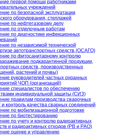
ание первой помощи работниками
зовательных учреждений
ение по безопасной эксплуатации
ского оборудования, стеллажей
ение по нефтегазовому делу
ение по отделочным работам
ение по диагностике инфекционных
леваний
ение по независимой технической
ертизе автотранспортных средств (ОСАГО)
ение по фитосанитарному контролю
ззараживание подкарантинной продукции,
спортных средств, производственных
щений, растений и почвы)
ение руководителей частных охранных
приятий ЧОП (организаций)
ение специалистов по обеспечению
ствами индивидуальной защиты (СИЗ)
ение правилам производства сварочных
 и контроль качества сварных соединений
ение по мобилизационной подготовке
ение по биотестированию
ение по учету и контролю радиоактивных
ств и радиоактивных отходов (РВ и РАО)
ение оценке и управлению