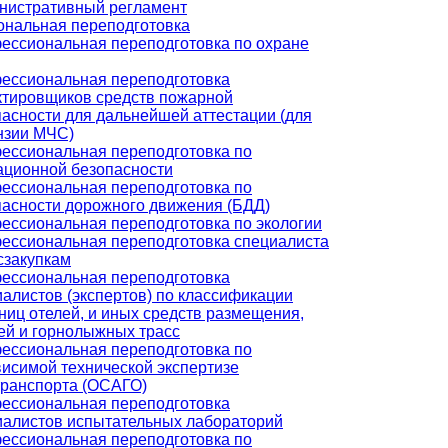
нистративный регламент
нальная переподготовка
ессиональная переподготовка по охране
ессиональная переподготовка
ктировщиков средств пожарной
пасности для дальнейшей аттестации (для
нзии МЧС)
ессиональная переподготовка по
ационной безопасности
ессиональная переподготовка по
пасности дорожного движения (БДД)
ессиональная переподготовка по экологии
ессиональная переподготовка специалиста
сзакупкам
ессиональная переподготовка
алистов (экспертов) по классификации
ниц отелей, и иных средств размещения,
ей и горнолыжных трасс
ессиональная переподготовка по
висимой технической экспертизе
транспорта (ОСАГО)
ессиональная переподготовка
иалистов испытательных лабораторий
ессиональная переподготовка по