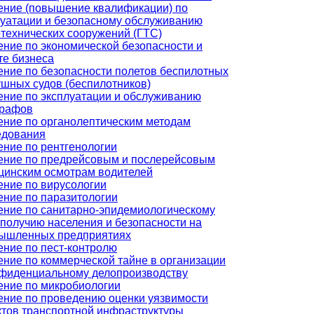
ение (повышение квалификации) по
луатации и безопасному обслуживанию
отехнических сооружений (ГТС)
ение по экономической безопасности и
те бизнеса
ение по безопасности полетов беспилотных
ушных судов (беспилотников)
ение по эксплуатации и обслуживанию
графов
ение по органолептическим методам
едования
ение по рентгенологии
ение по предрейсовым и послерейсовым
цинским осмотрам водителей
ение по вирусологии
ение по паразитологии
ение по санитарно-эпидемиологическому
ополучию населения и безопасности на
ышленных предприятиях
ение по пест-контролю
ение по коммерческой тайне в организации
нфиденциальному делопроизводству
ение по микробиологии
ение по проведению оценки уязвимости
ктов транспортной инфраструктуры