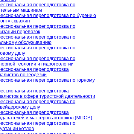
ессиональная переподготовка по
ительным машинам
ессиональная переподготовка по бурению
монту скважин
ессиональная переподготовка по
низации перевозок
ессиональная переподготовка по
альному обслуживанию
ессиональная переподготовка по
ховому делу
ессиональная переподготовка по
ерной геологии и гидрогеологии
ессиональная переподготовка
иалистов по геодезии
ессиональная переподготовка по горному
ессиональная переподготовка
алистов в сфере туристской деятельности
ессиональная переподготовка по
шейдерскому делу
ессиональная переподготовка
одавателей и мастеров автошкол (МПОВ)
ессиональная переподготовка по
уатации котлов
ессиональная переподготовка по