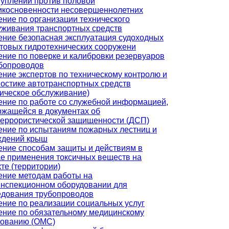
туплений против половой
икосновенности несовершеннолетних
ние по организации технического
уживания транспортных средств
ение безопасная эксплуатация судоходных
ртовых гидротехнических сооружени
ение по поверке и калибровки резервуаров
убопроводов
ние экспертов по техническому контролю и
ностике автотранспортных средств
ническое обслуживание)
ение по работе со служебной информацией,
ржащейся в документах об
террористической защищенности (ДСП)
ение по испытаниям пожарных лестниц и
ждений крыш
ение способам защиты и действиям в
ае применения токсичных веществ на
те (территории)
ение методам работы на
инспекционном оборудовании для
едования трубопроводов
ение по реализации социальных услуг
ение по обязательному медицинскому
хованию (ОМС)