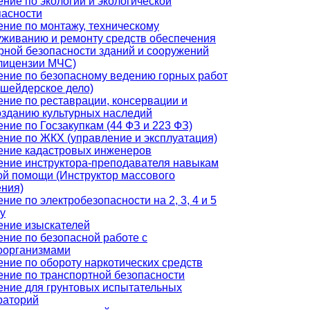
ние по экологии и экологической
пасности
ение по монтажу, техническому
уживанию и ремонту средств обеспечения
рной безопасности зданий и сооружений
 лицензии МЧС)
ение по безопасному ведению горных работ
кшейдерское дело)
ение по реставрации, консервации и
озданию культурных наследий
ние по Госзакупкам (44 ФЗ и 223 ФЗ)
ение по ЖКХ (управление и эксплуатация)
ение кадастровых инженеров
ение инструктора-преподавателя навыкам
ой помощи (Инструктор массового
ения)
ние по электробезопасности на 2, 3, 4 и 5
у
ение изыскателей
ние по безопасной работе с
оорганизмами
ние по обороту наркотических средств
ение по транспортной безопасности
ение для грунтовых испытательных
раторий