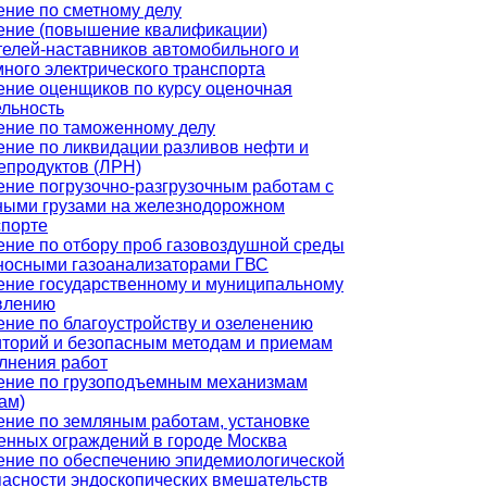
ение по сметному делу
ение (повышение квалификации)
телей-наставников автомобильного и
ного электрического транспорта
ение оценщиков по курсу оценочная
ельность
ение по таможенному делу
ение по ликвидации разливов нефти и
епродуктов (ЛРН)
ение погрузочно-разгрузочным работам с
ными грузами на железнодорожном
спорте
ение по отбору проб газовоздушной среды
носными газоанализаторами ГВС
ение государственному и муниципальному
влению
ение по благоустройству и озеленению
иторий и безопасным методам и приемам
лнения работ
ение по грузоподъемным механизмам
ам)
ение по земляным работам, установке
енных ограждений в городе Москва
ение по обеспечению эпидемиологической
пасности эндоскопических вмешательств