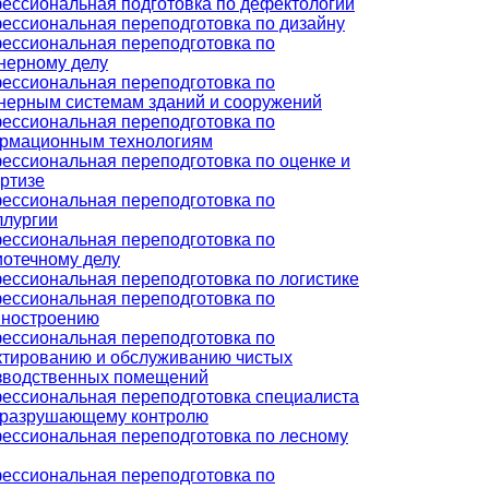
ессиональная подготовка по дефектологии
ессиональная переподготовка по дизайну
ессиональная переподготовка по
нерному делу
ессиональная переподготовка по
нерным системам зданий и сооружений
ессиональная переподготовка по
рмационным технологиям
ессиональная переподготовка по оценке и
ртизе
ессиональная переподготовка по
ллургии
ессиональная переподготовка по
иотечному делу
ессиональная переподготовка по логистике
ессиональная переподготовка по
ностроению
ессиональная переподготовка по
ктированию и обслуживанию чистых
зводственных помещений
ессиональная переподготовка специалиста
еразрушающему контролю
ессиональная переподготовка по лесному
ессиональная переподготовка по