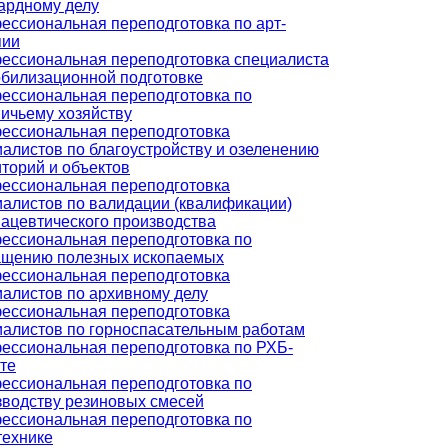
ардному делу
ессиональная переподготовка по арт-
пии
ессиональная переподготовка специалиста
обилизационной подготовке
ессиональная переподготовка по
ничьему хозяйству
ессиональная переподготовка
алистов по благоустройству и озеленению
торий и объектов
ессиональная переподготовка
иалистов по валидации (квалификации)
ацевтического производства
ессиональная переподготовка по
ащению полезных ископаемых
ессиональная переподготовка
иалистов по архивному делу
ессиональная переподготовка
иалистов по горноспасательным работам
ессиональная переподготовка по РХБ-
те
ессиональная переподготовка по
зводству резиновых смесей
ессиональная переподготовка по
технике