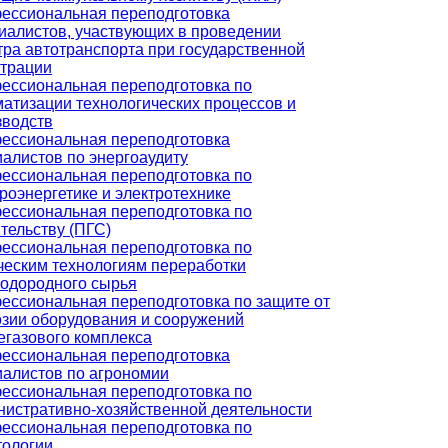
ессиональная переподготовка
иалистов, участвующих в проведении
тра автотранспорта при государственной
страции
ессиональная переподготовка по
матизации технологических процессов и
зводств
ессиональная переподготовка
алистов по энергоаудиту
ессиональная переподготовка по
роэнергетике и электротехнике
ессиональная переподготовка по
тельству (ПГС)
ессиональная переподготовка по
ческим технологиям переработки
водородного сырья
ессиональная переподготовка по защите от
озии оборудования и сооружений
егазового комплекса
ессиональная переподготовка
иалистов по агрономии
ессиональная переподготовка по
нистративно-хозяйственной деятельности
ессиональная переподготовка по
тологии