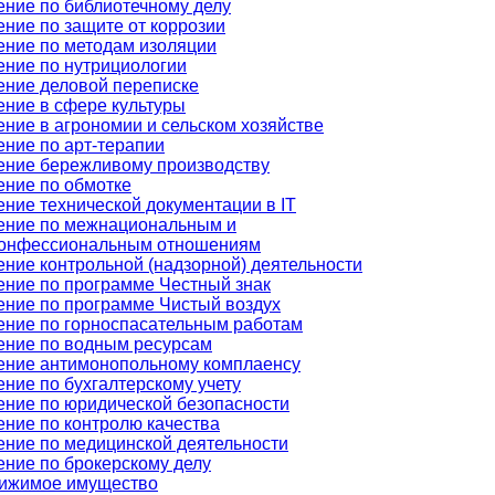
ение по библиотечному делу
ние по защите от коррозии
ение по методам изоляции
ение по нутрициологии
ение деловой переписке
ение в сфере культуры
ние в агрономии и сельском хозяйстве
ение по арт-терапии
ение бережливому производству
ение по обмотке
ние технической документации в IT
ение по межнациональным и
онфессиональным отношениям
ние контрольной (надзорной) деятельности
ение по программе Честный знак
ение по программе Чистый воздух
ение по горноспасательным работам
ение по водным ресурсам
ение антимонопольному комплаенсу
ние по бухгалтерскому учету
ение по юридической безопасности
ение по контролю качества
ение по медицинской деятельности
ение по брокерскому делу
ижимое имущество