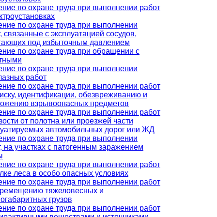
ение по охране труда при выполнении работ
ктроустановках
ение по охране труда при выполнении
, связанные с эксплуатацией сосудов,
тающих под избыточным давлением
ение по охране труда при обращении с
тными
ение по охране труда при выполнении
лазных работ
ение по охране труда при выполнении работ
оиску, идентификации, обезвреживанию и
тожению взрывоопасных предметов
ение по охране труда при выполнении работ
зости от полотна или проезжей части
луатируемых автомобильных дорог или ЖД
ение по охране труда при выполнении
, на участках с патогенным заражением
ы
ение по охране труда при выполнении работ
лке леса в особо опасных условиях
ение по охране труда при выполнении работ
еремещению тяжеловесных и
ногабаритных грузов
ение по охране труда при выполнении работ
диоактивными веществами и источниками