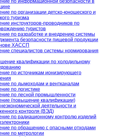
ение по информационной безопасности в
цине
ение по организации детско-юношеского и
кого туризма
ение инструкторов-проводников по
овождению туристов
ение по разработке и внедрению системы
джмента безопасности пищевой продукции
снове ХАССП
ение специалистов системы нормирования
шение квалификации по холодильному
удованию
ение по источникам ионизирующего
чения
ение по дымоходам и вентканалам
ние по логистике
ение по лесной промышленности
ение (повышение квалификации)
неэкономической деятельности и
женного контроля (ВЭД)
ение по радиационному контролю изделий
оэлектроники
ение по обращению с опасными отходами
ение по метрологии