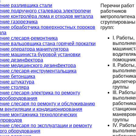
ение разливщика стали
Перечни работ
ение подручного сталевара электропечи
работников
ение контролёра лома и отходов металла
метрополитена
ение газорезчика
сгруппированы 
ение обработчика поверхностных пороков
групп:
лла
I. Работы,
ение слесаря-ремонтника
выполня
ение вальцовщика стана горячей прокатки
машинист
ение оператора манипулятора
водителям
ение машиниста буровой установки
помощник
ение дезинфектора
II. Работы,
ение медицинского дезинфектора
выполня
ение слесаря-инструментальщика
работник
ение бетонщика
диспетчер
ение штукатура
группы
ение столяра
III. Работы
ение слесаря-электрика по ремонту
выполня
трооборудования
работник
ение слесаря по ремонту и обслуживанию
станционн
ем вентиляции и кондиционирования
маневров
ение монтажника технологических
группы
опроводов
IV. Работы
ние слесаря по эксплуатации и ремонту
выполня
вого оборудования