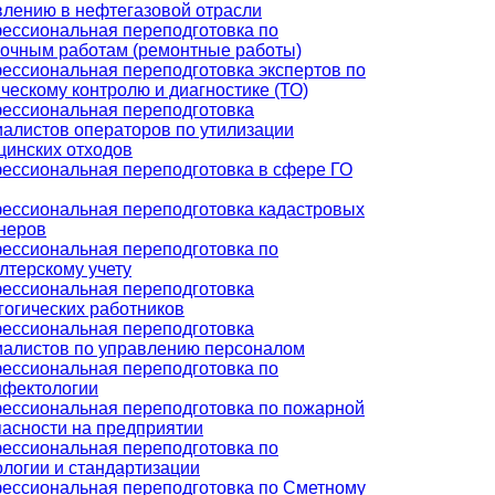
влению в нефтегазовой отрасли
ессиональная переподготовка по
лочным работам (ремонтные работы)
ессиональная переподготовка экспертов по
ческому контролю и диагностике (ТО)
ессиональная переподготовка
иалистов операторов по утилизации
цинских отходов
ессиональная переподготовка в сфере ГО
ессиональная переподготовка кадастровых
неров
ессиональная переподготовка по
лтерскому учету
ессиональная переподготовка
гогических работников
ессиональная переподготовка
иалистов по управлению персоналом
ессиональная переподготовка по
нфектологии
ессиональная переподготовка по пожарной
пасности на предприятии
ессиональная переподготовка по
ологии и стандартизации
ессиональная переподготовка по Сметному