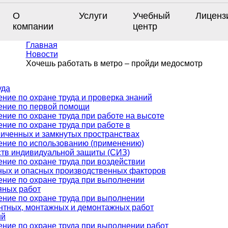
О
Услуги
Учебный
Лиценз
компании
центр
Главная
Новости
Хочешь работать в метро – пройди медосмотр
уда
ние по охране труда и проверка знаний
ение по первой помощи
ние по охране труда при работе на высоте
ние по охране труда при работе в
ниченных и замкнутых пространствах
ение по использованию (применению)
ств индивидуальной защиты (СИЗ)
ние по охране труда при воздействии
ных и опасных производственных факторов
ение по охране труда при выполнении
яных работ
ение по охране труда при выполнении
нтных, монтажных и демонтажных работ
ий
ение по охране труда при выполнении работ