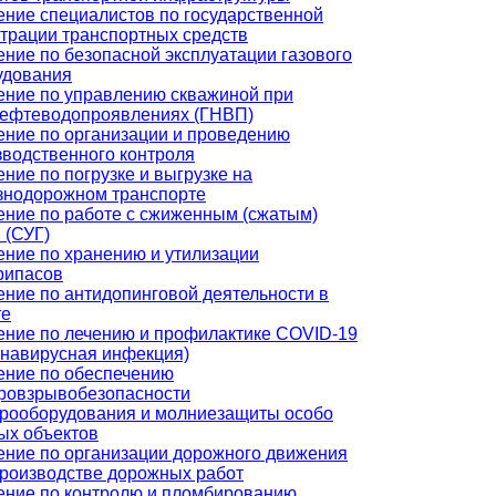
ение специалистов по государственной
страции транспортных средств
ние по безопасной эксплуатации газового
удования
ение по управлению скважиной при
нефтеводопроявлениях (ГНВП)
ение по организации и проведению
зводственного контроля
ние по погрузке и выгрузке на
знодорожном транспорте
ение по работе с сжиженным (сжатым)
 (СУГ)
ение по хранению и утилизации
рипасов
ение по антидопинговой деятельности в
те
ение по лечению и профилактике COVID-19
онавирусная инфекция)
ение по обеспечению
ровзрывобезопасности
трооборудования и молниезащиты особо
ых объектов
ение по организации дорожного движения
производстве дорожных работ
ение по контролю и пломбированию