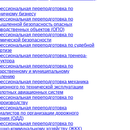
ессиональная переподготовка по
иничному бизнесу
ессиональная переподготовка по
ышленной безопасность опасных
зводственных объектов (ОПО)
ессиональная переподготовка по
омической безопасности
ессиональная переподготовка по судебной
ртизе
ессиональная переподготовка тренера-
руктора
ессиональная переподготовка по
дарственному и муниципальному
влению
ессиональная переподготовка механика
ионного по технической эксплуатации
илотных авиационных систем
ессиональная переподготовка по
производству
ессиональная переподготовка
иалистов по организации дорожного
ения (ОДД)
ессиональная переподготовка по
щно-коммунальному хозяйству (ЖКХ)