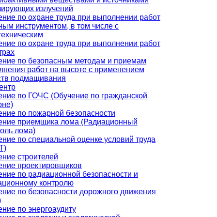
зирующих излучений
ение по охране труда при выполнении работ
ным инструментом, в том числе с
техническим
ение по охране труда при выполнении работ
трах
ение по безопасным методам и приемам
лнения работ на высоте с применением
ств подмащивания
ентр
ение по ГОЧС (Обучение по гражданской
оне)
ение по пожарной безопасности
ение приемщика лома (Радиационный
оль лома)
ение по специальной оценке условий труда
Т)
ение строителей
ение проектировщиков
ение по радиационной безопасности и
ационному контролю
ение по безопасности дорожного движения
)
ение по энергоаудиту