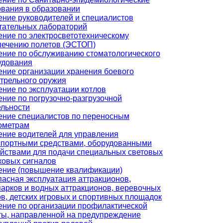
ования в образовании
ение руководителей и специалистов
тательных лабораторий
ение по электросветотехническому
печению полетов (ЭСТОП)
ение по обслуживанию стоматологического
удования
ение организации хранения боевого
стрельного оружия
ние по эксплуатации котлов
ние по погрузочно-разгрузочной
ельности
ение специалистов по переносным
ометрам
ение водителей для управления
спортными средствами, оборудованными
ойствами для подачи специальных световых
ковых сигналов
ение (повышение квалификации)
пасная эксплуатация аттракционов,
парков и водных аттракционов, веревочных
в, детских игровых и спортивных площадок
ение по организации профилактической
ты, направленной на предупреждение