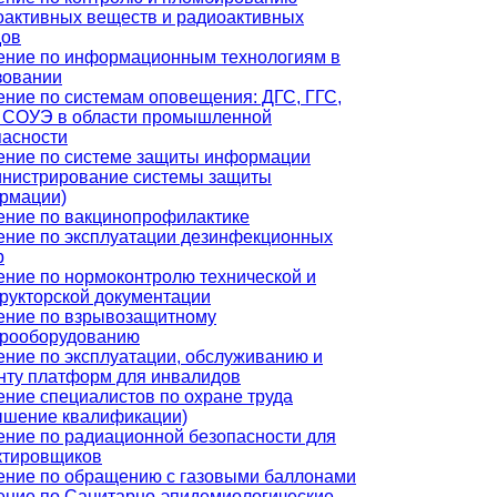
оактивных веществ и радиоактивных
дов
ение по информационным технологиям в
зовании
ение по системам оповещения: ДГС, ГГС,
 СОУЭ в области промышленной
пасности
ение по системе защиты информации
инистрирование системы защиты
рмации)
ение по вакцинопрофилактике
ение по эксплуатации дезинфекционных
р
ение по нормоконтролю технической и
трукторской документации
ение по взрывозащитному
трооборудованию
ение по эксплуатации, обслуживанию и
нту платформ для инвалидов
ение специалистов по охране труда
ышение квалификации)
ение по радиационной безопасности для
ктировщиков
ение по обращению с газовыми баллонами
ение по Санитарно-эпидемиологические