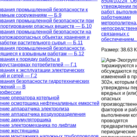
850н/1022н "Об
утверждении п
ования промышленной безопасности к
работ, выполн
емным сооружениям — Б.9
работниками
ования промышленной безопасности при
метрополитена
спортировании опасных веществ — Б.10
непосредствен
ования промышленной безопасности на
связанных с
вопожароопасных объектах хранения и
обеспечением..
работки растительного сырья — Б.11
ования промышленной безопасности,
Размер: 38.63 
сящиеся к взрывным работам — Б.12
вания к порядку работы в
роустановках потребителей — Г.1
тиражируются 
вания к эксплуатации электрических
обсуждаются п
ий и сетей — Г.2
изменений в пр
ования безопасности гидротехнических
302н, которым
ужений — В
утверждены пе
рофессии
вредных и (или
ение оператора котельной
опасных
ение осмотрщика нефтеналивных емкостей
производствен
ение аппаратчика электролиза
факторов и раб
ение аппаратчика воздухоразделения
выполнении ко
ение аккумуляторщика
проводятся
ение электромеханика по лифтам
предварительн
ение жестянщика
периодические
ение монтажника наружных трубопроводов