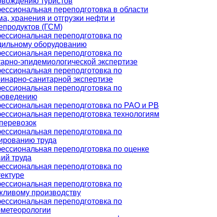
овождению туристов
ессиональная переподготовка в области
а, хранения и отгрузки нефти и
епродуктов (ГСМ)
ессиональная переподготовка по
дильному оборудованию
ессиональная переподготовка по
тарно-эпидемиологической экспертизе
ессиональная переподготовка по
ринарно-санитарной экспертизе
ессиональная переподготовка по
роведению
ессиональная переподготовка по РАО и РВ
ессиональная переподготовка технологиям
оперевозок
ессиональная переподготовка по
ированию труда
ессиональная переподготовка по оценке
ий труда
ессиональная переподготовка по
тектуре
ессиональная переподготовка по
жливому производству
ессиональная переподготовка по
ометеорологии