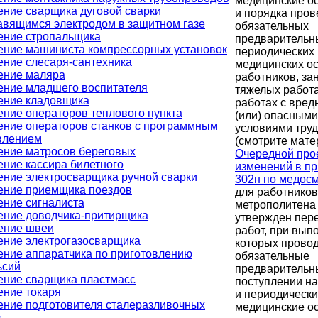
медицинские о
ение сварщика дуговой сварки
и порядка про
авящимся электродом в защитном газе
обязательных
ение стропальщика
предварительн
ение машиниста компрессорных установок
периодических
ение слесаря-сантехника
медицинских о
ение маляра
работников, за
ение младшего воспитателя
тяжелых работа
ение кладовщика
работах с вред
ение операторов теплового пункта
(или) опасными
ение операторов станков с программным
условиями тру
влением
(смотрите мате
ение матросов береговых
Очередной про
ение кассира билетного
изменений в пр
ение электросварщика ручной сварки
302н по медос
ение приемщика поездов
для работников
ение сигналиста
метрополитена
ение доводчика-притирщика
утвержден пер
ение швеи
работ, при вып
ение электрогазосварщика
которых прово
ение аппаратчика по приготовлению
обязательные
ьсий
предварительн
ение сварщика пластмасс
поступлении на
ение токаря
и периодическ
ение подготовителя сталеразливочных
медицинские о
в