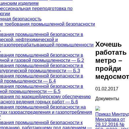
цинским изделиям
ессиональная переподготовка по
логии
ная безопасность
е требования промышленной безопасности
1
ования промышленной безопасности в
ческой, нефтехимической и
Хочешь
егазоперерабатывающей промышленности
1
работать
ования промышленной безопасности в
метро –
яной и газовой промышленности — Б.2
ования промышленной безопасности в
пройди
ллургической промышленности — Б.3
медосмо
ования промышленной безопасности в
ой промышленности — Б.4
ования промышленной безопасности в
01.02.2017
ьной промышленности — Б.5
ования по маркшейдерскому обеспечению
Документы
пасного ведения горных работ — Б.6
ования промышленной безопасности на
ктах газораспределения и газопотребления
Приказ Минтруд
7
Минздрава от
ования промышленной безопасности к
29.12.2016 №
удованию, работающему под давлением —