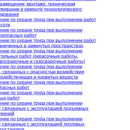
размещении, монтаже, техническом
уживании и ремонте технологического
удования
ение по охране труда при выполнении работ
ысоте
ение по охране труда при выполнении
роопасных работ
ение по охране труда при выполнении работ
аниченных и замкнутых пространствах
ение по охране труда при выполнении
тельных работ (окрасочные работы,
тросварочные и газосварочные работы)
ение по охране труда при выполнении
, связанных с опасностью воздействия
нодействующих и ядовитых веществ
ение по охране труда при выполнении
опасных работ
ение по охране труда при выполнении
вых работ
ение по охране труда при выполнении
т, связанные с эксплуатацией подъемных
ужений
ение по охране труда при выполнении
, связанные с эксплуатацией тепловых
гоустановок