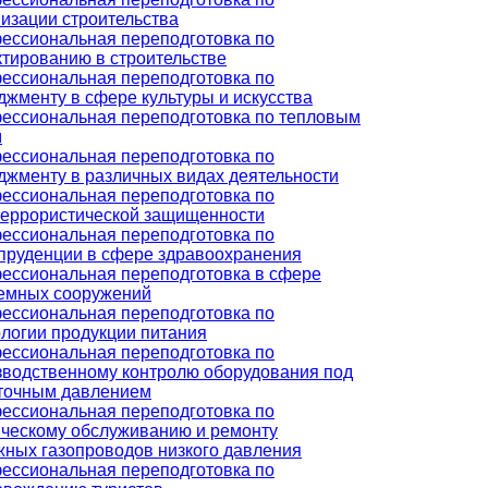
изации строительства
ессиональная переподготовка по
ктированию в строительстве
ессиональная переподготовка по
жменту в сфере культуры и искусства
ессиональная переподготовка по тепловым
м
ессиональная переподготовка по
джменту в различных видах деятельности
ессиональная переподготовка по
террористической защищенности
ессиональная переподготовка по
пруденции в сфере здравоохранения
ессиональная переподготовка в сфере
емных сооружений
ессиональная переподготовка по
ологии продукции питания
ессиональная переподготовка по
зводственному контролю оборудования под
точным давлением
ессиональная переподготовка по
ическому обслуживанию и ремонту
жных газопроводов низкого давления
ессиональная переподготовка по