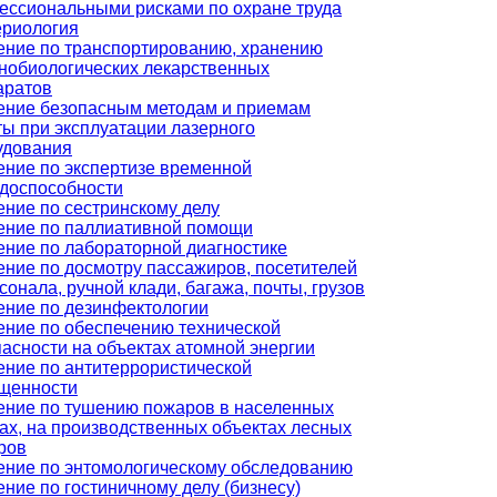
ессиональными рисками по охране труда
ериология
ение по транспортированию, хранению
нобиологических лекарственных
аратов
ение безопасным методам и приемам
ты при эксплуатации лазерного
удования
ение по экспертизе временной
удоспособности
ение по сестринскому делу
ение по паллиативной помощи
ение по лабораторной диагностике
ение по досмотру пассажиров, посетителей
сонала, ручной клади, багажа, почты, грузов
ение по дезинфектологии
ение по обеспечению технической
асности на объектах атомной энергии
ение по антитеррористической
щенности
ение по тушению пожаров в населенных
ах, на производственных объектах лесных
ров
ение по энтомологическому обследованию
ние по гостиничному делу (бизнесу)