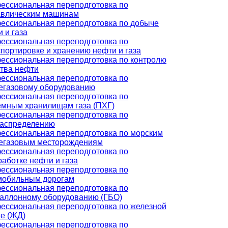
ессиональная переподготовка по
авлическим машинам
ессиональная переподготовка по добыче
 и газа
ессиональная переподготовка по
портировке и хранению нефти и газа
ессиональная переподготовка по контролю
ства нефти
ессиональная переподготовка по
егазовому оборудованию
ессиональная переподготовка по
емным хранилищам газа (ПХГ)
ессиональная переподготовка по
распределению
ессиональная переподготовка по морским
егазовым месторождениям
ессиональная переподготовка по
аботке нефти и газа
ессиональная переподготовка по
мобильным дорогам
ессиональная переподготовка по
баллонному оборудованию (ГБО)
ессиональная переподготовка по железной
ге (ЖД)
ессиональная переподготовка по