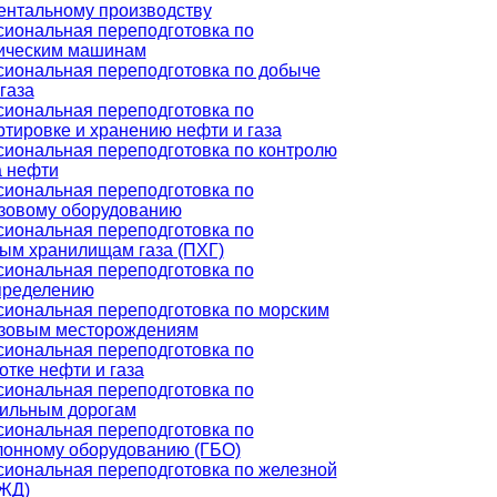
ентальному производству
иональная переподготовка по
ическим машинам
иональная переподготовка по добыче
газа
иональная переподготовка по
ртировке и хранению нефти и газа
иональная переподготовка по контролю
а нефти
иональная переподготовка по
зовому оборудованию
иональная переподготовка по
ым хранилищам газа (ПХГ)
иональная переподготовка по
пределению
иональная переподготовка по морским
зовым месторождениям
иональная переподготовка по
отке нефти и газа
иональная переподготовка по
ильным дорогам
иональная переподготовка по
лонному оборудованию (ГБО)
иональная переподготовка по железной
(ЖД)