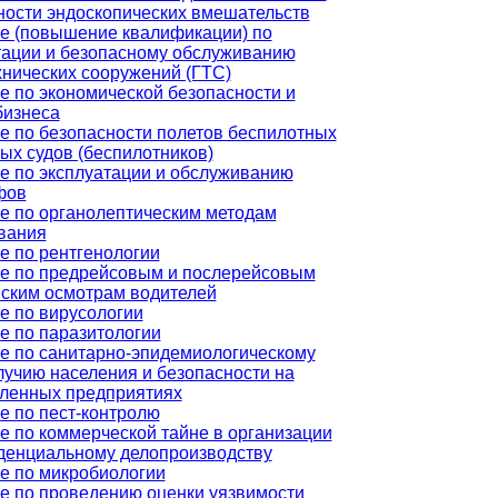
ности эндоскопических вмешательств
е (повышение квалификации) по
тации и безопасному обслуживанию
хнических сооружений (ГТС)
е по экономической безопасности и
бизнеса
е по безопасности полетов беспилотных
ых судов (беспилотников)
е по эксплуатации и обслуживанию
фов
е по органолептическим методам
вания
е по рентгенологии
е по предрейсовым и послерейсовым
ским осмотрам водителей
е по вирусологии
е по паразитологии
е по санитарно-эпидемиологическому
лучию населения и безопасности на
енных предприятиях
е по пест-контролю
е по коммерческой тайне в организации
денциальному делопроизводству
е по микробиологии
е по проведению оценки уязвимости