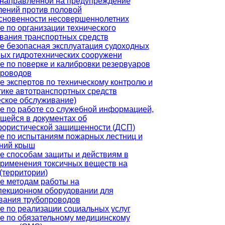
 направленной на предупреждение
лений против половой
сновенности несовершеннолетних
е по организации технического
вания транспортных средств
е безопасная эксплуатация судоходных
вых гидротехнических сооружени
е по поверке и калибровки резервуаров
проводов
е экспертов по техническому контролю и
тике автотранспортных средств
еское обслуживание)
е по работе со служебной информацией,
щейся в документах об
рористической защищенности (ДСП)
е по испытаниям пожарных лестниц и
ний крыш
е способам защиты и действиям в
применения токсичных веществ на
(территории)
е методам работы на
пекционном оборудовании для
вания трубопроводов
е по реализации социальных услуг
е по обязательному медицинскому