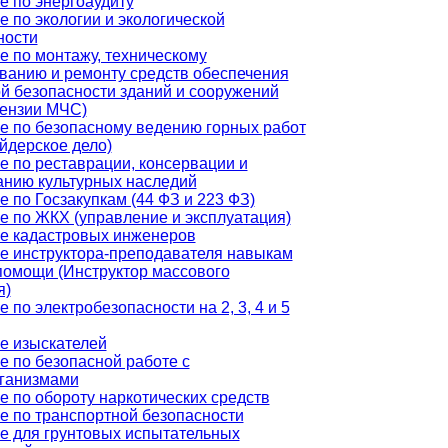
е по энергоаудиту
 по экологии и экологической
ности
е по монтажу, техническому
ванию и ремонту средств обеспечения
й безопасности зданий и сооружений
цензии МЧС)
е по безопасному ведению горных работ
йдерское дело)
е по реставрации, консервации и
анию культурных наследий
 по Госзакупкам (44 ФЗ и 223 ФЗ)
е по ЖКХ (управление и эксплуатация)
е кадастровых инженеров
е инструктора-преподавателя навыкам
помощи (Инструктор массового
я)
 по электробезопасности на 2, 3, 4 и 5
е изыскателей
е по безопасной работе с
ганизмами
е по обороту наркотических средств
е по транспортной безопасности
е для грунтовых испытательных