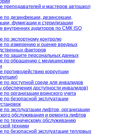
орий
е преподавателей и мастеров автошкол
е по дезинфекции, дезинсекции,
ации, фумигации и стерилизации
е внутренних аудиторов по СМК ISO
е по экспортному контролю
е по измерению и оценке вредных
дственных факторов
е по защите персональных данных
е по обращению с медицинскими
и
е противодействию коррупции
ррупции)
е по доступной среде для инвалидов
ы обеспечения доступности инвалидов)
е по организации воинского учета
е по безопасной эксплуатации
установок
е по эксплуатации лифтов, организации
ского обслуживания и ремонта лифтов
е по техническому обслуживанию
ской техники
е по безопасной эксплуатации тепловых