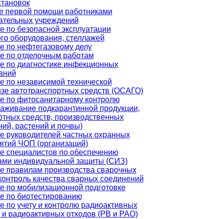
становок
е первой помощи работниками
ательных учреждений
е по безопасной эксплуатации
ого оборудования, стеллажей
е по нефтегазовому делу
е по отделочным работам
е по диагностике инфекционных
аний
е по независимой технической
изе автотранспортных средств (ОСАГО)
е по фитосанитарному контролю
раживание подкарантинной продукции,
ртных средств, производственных
ий, растений и почвы)
е руководителей частных охранных
ятий ЧОП (организаций)
е специалистов по обеспечению
ами индивидуальной защиты (СИЗ)
е правилам производства сварочных
 контроль качества сварных соединений
е по мобилизационной подготовке
е по биотестированию
е по учету и контролю радиоактивных
 и радиоактивных отходов (РВ и РАО)