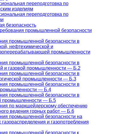
иональная переподготовка по
ским изделиям
иональная переподготовка по
ии
я безопасность
ребования промышленной безопасности
ния промышленной безопасности в
кой, нефтехимической и
зоперерабатывающей промышленности
ния промышленной безопасности в
й и газовой промышленности — Б.2
ния промышленной безопасности в
ргической промышленности — Б.3
ния промышленной безопасности в
промышленности — Б.4
ния промышленной безопасности в
й промышленности — Б.5
ния по маркшейдерскому обеспечению
ного ведения горных работ — Б.6
ния промышленной безопасности на
х газораспределения и газопотребления
ния промышленной безопасности к