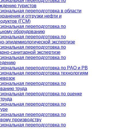
иональная переподготовка по
ждению туристов
иональная переподготовка в области
хранения и отгрузки нефти и
одуктов (ГСМ)
иональная переподготовка по
ьному оборудованию
иональная переподготовка по
но-эпидемиологической экспертизе
иональная переподготовка по
арно-санитарной экспертизе
иональная переподготовка по
едению
иональная переподготовка по РАО и РВ
иональная переподготовка технологиям
ревозок
иональная переподготовка по
ванию труда
иональная переподготовка по оценке
 труда
иональная переподготовка по
туре
иональная переподготовка по
вому производству
иональная переподготовка по