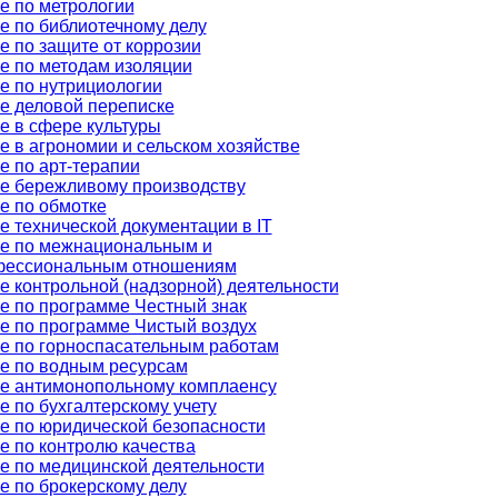
е по метрологии
е по библиотечному делу
е по защите от коррозии
е по методам изоляции
е по нутрициологии
е деловой переписке
е в сфере культуры
е в агрономии и сельском хозяйстве
е по арт-терапии
е бережливому производству
е по обмотке
е технической документации в IT
е по межнациональным и
фессиональным отношениям
е контрольной (надзорной) деятельности
е по программе Честный знак
е по программе Чистый воздух
е по горноспасательным работам
е по водным ресурсам
е антимонопольному комплаенсу
е по бухгалтерскому учету
е по юридической безопасности
е по контролю качества
е по медицинской деятельности
е по брокерскому делу