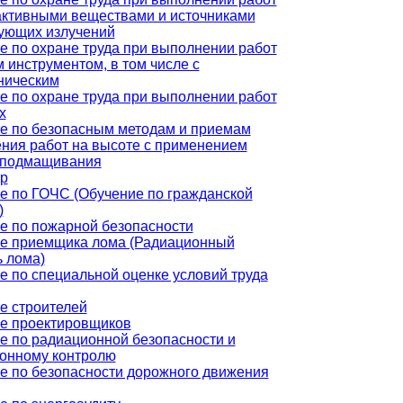
активными веществами и источниками
ующих излучений
е по охране труда при выполнении работ
 инструментом, в том числе с
ническим
е по охране труда при выполнении работ
х
е по безопасным методам и приемам
ния работ на высоте с применением
 подмащивания
р
е по ГОЧС (Обучение по гражданской
)
е по пожарной безопасности
е приемщика лома (Радиационный
ь лома)
е по специальной оценке условий труда
е строителей
е проектировщиков
е по радиационной безопасности и
онному контролю
е по безопасности дорожного движения