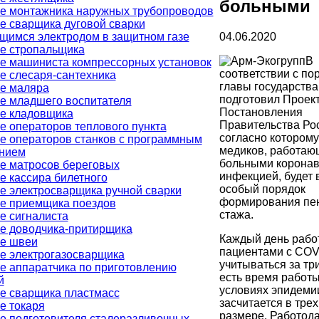
больными
е монтажника наружных трубопроводов
е сварщика дуговой сварки
04.06.2020
щимся электродом в защитном газе
е стропальщика
В
е машиниста компрессорных установок
соответствии с по
е слесаря-сантехника
главы государства
е маляра
подготовил Проек
е младшего воспитателя
Постановления
е кладовщика
Правительства Ро
е операторов теплового пункта
согласно которому
е операторов станков с программным
медиков, работаю
нием
больными корона
е матросов береговых
инфекцией, будет 
е кассира билетного
особый порядок
е электросварщика ручной сварки
формирования пе
е приемщика поездов
стажа.
е сигналиста
е доводчика-притирщика
Каждый день рабо
е швеи
пациентами с COV
е электрогазосварщика
учитываться за три
е аппаратчика по приготовлению
есть время работы
й
условиях эпидеми
е сварщика пластмасс
засчитается в тре
е токаря
размере. Работод
е подготовителя сталеразливочных