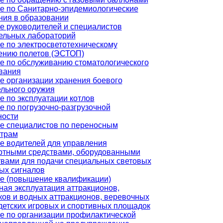
е по Санитарно-эпидемиологические
ния в образовании
е руководителей и специалистов
ельных лабораторий
е по электросветотехническому
ению полетов (ЭСТОП)
е по обслуживанию стоматологического
вания
е организации хранения боевого
ельного оружия
е по эксплуатации котлов
е по погрузочно-разгрузочной
ности
е специалистов по переносным
трам
е водителей для управления
ртными средствами, оборудованными
твами для подачи специальных световых
вых сигналов
е (повышение квалификации)
ная эксплуатация аттракционов,
ков и водных аттракционов, веревочных
 детских игровых и спортивных площадок
е по организации профилактической