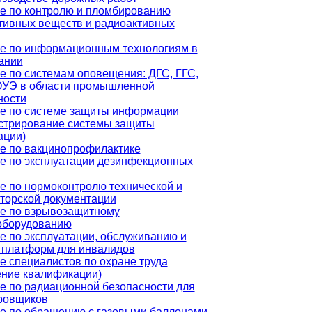
е по контролю и пломбированию
тивных веществ и радиоактивных
е по информационным технологиям в
ании
е по системам оповещения: ДГС, ГГС,
УЭ в области промышленной
ности
е по системе защиты информации
стрирование системы защиты
ции)
е по вакцинопрофилактике
е по эксплуатации дезинфекционных
е по нормоконтролю технической и
кторской документации
е по взрывозащитному
оборудованию
е по эксплуатации, обслуживанию и
 платформ для инвалидов
е специалистов по охране труда
ние квалификации)
е по радиационной безопасности для
ровщиков
е по обращению с газовыми баллонами