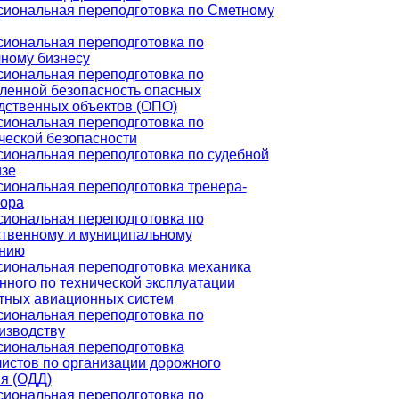
иональная переподготовка по Сметному
иональная переподготовка по
чному бизнесу
иональная переподготовка по
енной безопасность опасных
дственных объектов (ОПО)
иональная переподготовка по
ческой безопасности
иональная переподготовка по судебной
изе
иональная переподготовка тренера-
тора
иональная переподготовка по
ственному и муниципальному
нию
иональная переподготовка механика
нного по технической эксплуатации
тных авиационных систем
иональная переподготовка по
изводству
иональная переподготовка
истов по организации дорожного
я (ОДД)
иональная переподготовка по