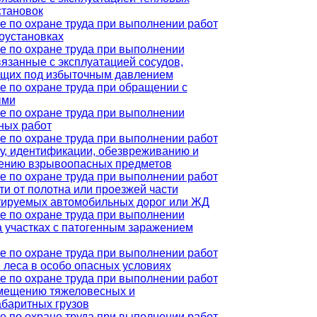
становок
е по охране труда при выполнении работ
роустановках
е по охране труда при выполнении
вязанные с эксплуатацией сосудов,
щих под избыточным давлением
е по охране труда при обращении с
ыми
е по охране труда при выполнении
ных работ
е по охране труда при выполнении работ
ку, идентификации, обезвреживанию и
ению взрывоопасных предметов
е по охране труда при выполнении работ
ти от полотна или проезжей части
тируемых автомобильных дорог или ЖД
е по охране труда при выполнении
а участках с патогенным заражением
е по охране труда при выполнении работ
 леса в особо опасных условиях
е по охране труда при выполнении работ
мещению тяжеловесных и
абаритных грузов
е по охране труда при выполнении работ