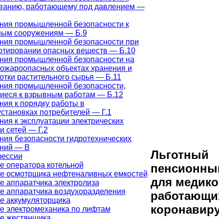
ванию, работающему под давлением —
ния промышленной безопасности к
ым сооружениям — Б.9
ния промышленной безопасности при
ртировании опасных веществ — Б.10
ния промышленной безопасности на
ожароопасных объектах хранения и
отки растительного сырья — Б.11
ния промышленной безопасности,
иеся к взрывным работам — Б.12
ния к порядку работы в
установках потребителей — Г.1
ния к эксплуатации электрических
и сетей — Г.2
ния безопасности гидротехнических
ний — В
Льготный
фессии
е оператора котельной
пенсионны
е осмотрщика нефтеналивных емкостей
для медико
е аппаратчика электролиза
е аппаратчика воздухоразделения
работающи
е аккумуляторщика
коронавир
е электромеханика по лифтам
е жестянщика