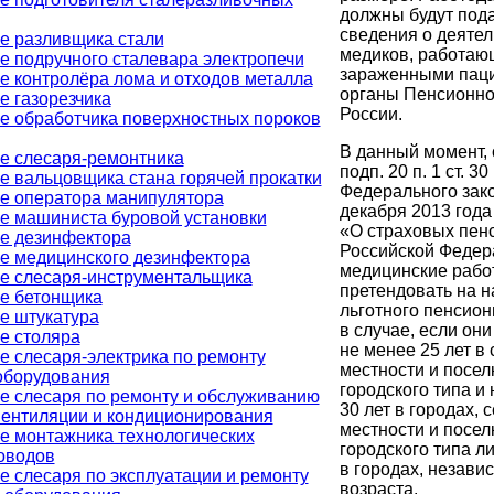
должны будут под
сведения о деятел
е разливщика стали
медиков, работаю
е подручного сталевара электропечи
зараженными паци
е контролёра лома и отходов металла
органы Пенсионно
е газорезчика
России.
е обработчика поверхностных пороков
В данный момент, 
е слесаря-ремонтника
подп. 20 п. 1 ст. 30
е вальцовщика стана горячей прокатки
Федерального зако
е оператора манипулятора
декабря 2013 год
е машиниста буровой установки
«О страховых пен
е дезинфектора
Российской Федер
е медицинского дезинфектора
медицинские рабо
е слесаря-инструментальщика
претендовать на 
е бетонщика
льготного пенсион
е штукатура
в случае, если они
е столяра
не менее 25 лет в 
е слесаря-электрика по ремонту
местности и посел
оборудования
городского типа и
е слесаря по ремонту и обслуживанию
30 лет в городах, 
вентиляции и кондиционирования
местности и посел
е монтажника технологических
городского типа л
оводов
в городах, независ
е слесаря по эксплуатации и ремонту
возраста.