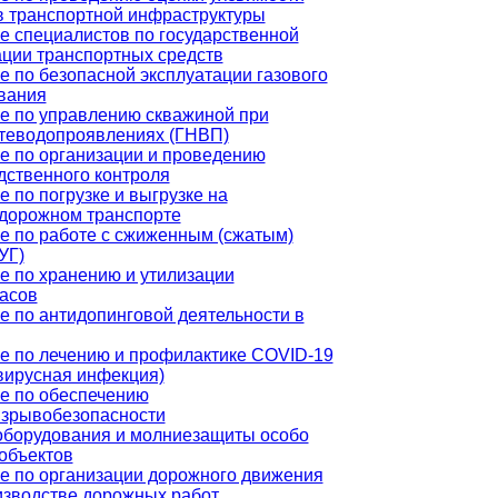
в транспортной инфраструктуры
е специалистов по государственной
ации транспортных средств
е по безопасной эксплуатации газового
вания
е по управлению скважиной при
теводопроявлениях (ГНВП)
е по организации и проведению
дственного контроля
 по погрузке и выгрузке на
дорожном транспорте
е по работе с сжиженным (сжатым)
УГ)
е по хранению и утилизации
асов
е по антидопинговой деятельности в
е по лечению и профилактике COVID-19
вирусная инфекция)
е по обеспечению
зрывобезопасности
оборудования и молниезащиты особо
объектов
е по организации дорожного движения
изводстве дорожных работ