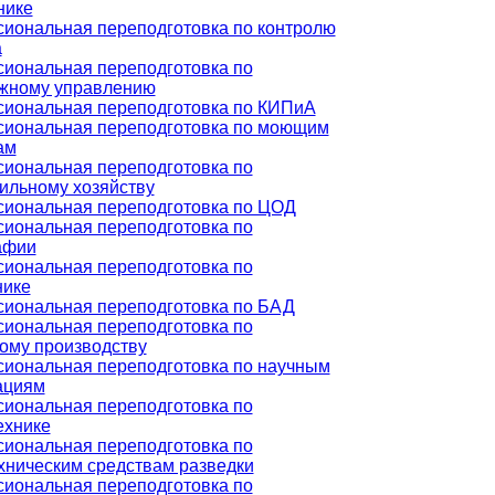
нике
иональная переподготовка по контролю
а
иональная переподготовка по
жному управлению
иональная переподготовка по КИПиА
иональная переподготовка по моющим
ам
иональная переподготовка по
ильному хозяйству
иональная переподготовка по ЦОД
иональная переподготовка по
афии
иональная переподготовка по
нике
иональная переподготовка по БАД
иональная переподготовка по
ому производству
иональная переподготовка по научным
ациям
иональная переподготовка по
ехнике
иональная переподготовка по
хническим средствам разведки
иональная переподготовка по