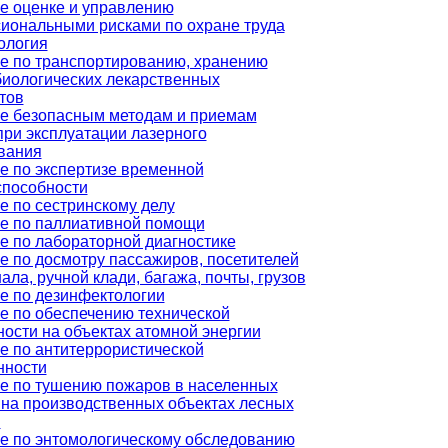
е оценке и управлению
иональными рисками по охране труда
ология
е по транспортированию, хранению
иологических лекарственных
тов
е безопасным методам и приемам
при эксплуатации лазерного
вания
е по экспертизе временной
способности
е по сестринскому делу
е по паллиативной помощи
е по лабораторной диагностике
е по досмотру пассажиров, посетителей
ала, ручной клади, багажа, почты, грузов
е по дезинфектологии
е по обеспечению технической
ности на объектах атомной энергии
е по антитеррористической
нности
е по тушению пожаров в населенных
, на производственных объектах лесных
в
е по энтомологическому обследованию