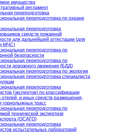
мое имущество
тративный регламент
льная переподготовка
иональная переподготовка по охране
иональная переподготовка
ровщиков средств пожарной
ности для дальнейшей аттестации (для
и МЧС)
иональная переподготовка по
онной безопасности
иональная переподготовка по
ности дорожного движения (БДД)
иональная переподготовка по экологии
иональная переподготовка специалиста
купкам
иональная переподготовка
истов (экспертов) по классификации
 отелей, и иных средств размещения,
и горнолыжных трасс
иональная переподготовка по
имой технической экспертизе
нспорта (ОСАГО)
иональная переподготовка
истов испытательных лабораторий