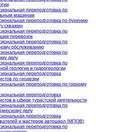
огии
иональная переподготовка по
льным машинам
иональная переподготовка по бурению
ту скважин
иональная переподготовка по
ации перевозок
иональная переподготовка по
ному обслуживанию
иональная переподготовка по
ому делу
иональная переподготовка по
ной геологии и гидрогеологии
иональная переподготовка
истов по геодезии
иональная переподготовка по горному
иональная переподготовка
истов в сфере туристской деятельности
иональная переподготовка по
дерскому делу
иональная переподготовка
вателей и мастеров автошкол (МПОВ)
иональная переподготовка по
тации котлов