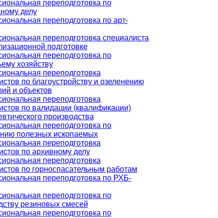
иональная переподготовка по
ному делу
иональная переподготовка по арт-
иональная переподготовка специалиста
лизационной подготовке
иональная переподготовка по
ьему хозяйству
иональная переподготовка
истов по благоустройству и озеленению
рий и объектов
иональная переподготовка
истов по валидации (квалификации)
втического производства
иональная переподготовка по
нию полезных ископаемых
иональная переподготовка
истов по архивному делу
иональная переподготовка
истов по горноспасательным работам
иональная переподготовка по РХБ-
иональная переподготовка по
дству резиновых смесей
иональная переподготовка по