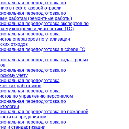
иональная переподготовка по
нию в нефтегазовой отрасли
иональная переподготовка по
ным работам (ремонтные работы)
иональная переподготовка экспертов по
кому контролю и диагностике (ТО)
иональная переподготовка
истов операторов по утилизации
ских отходов
иональная переподготовка в сфере ГО
иональная переподготовка кадастровых
ров
иональная переподготовка по
рскому учету
иональная переподготовка
ических работников
иональная переподготовка
истов по управлению персоналом
иональная переподготовка по
ктологии
иональная переподготовка по пожарной
ности на предприятии
иональная переподготовка по
гии и стандартизации