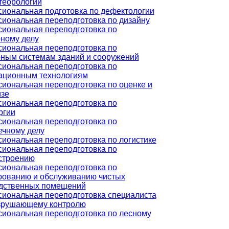
теорологии
иональная подготовка по дефектологии
иональная переподготовка по дизайну
иональная переподготовка по
ному делу
иональная переподготовка по
ным системам зданий и сооружений
иональная переподготовка по
ционным технологиям
иональная переподготовка по оценке и
изе
иональная переподготовка по
ргии
иональная переподготовка по
ечному делу
иональная переподготовка по логистике
иональная переподготовка по
строению
иональная переподготовка по
рованию и обслуживанию чистых
дственных помещений
иональная переподготовка специалиста
зрушающему контролю
иональная переподготовка по лесному