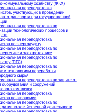
-коммунальному хозяйству (ЖКХ)
иональная переподготовка
истов, участвующих в проведении
 автотранспорта при государственной
ации
иональная переподготовка по
изации технологических процессов и
дств
иональная переподготовка
истов по энергоаудиту
иональная переподготовка по
нергетике и электротехнике
иональная переподготовка по
ьству (ПГС)
иональная переподготовка по
ким технологиям переработки
ородного сырья
иональная переподготовка по защите от
и оборудования и сооружений
зового комплекса
иональная переподготовка
истов по агрономии
иональная переподготовка по
тративно-хозяйственной деятельности
иональная переподготовка по