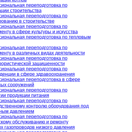
иональная переподготовка по
ации строительства
иональная переподготовка по
рованию в строительстве
иональная переподготовка по
енту в сфере культуры и искусства
иональная переподготовка по тепловым
иональная переподготовка по
енту в различных видах деятельности
иональная переподготовка по
рористической защищенности
иональная переподготовка по
денции в сфере здравоохранения
иональная переподготовка в сфере
ых сооружений
иональная переподготовка по
гии продукции питания
иональная переподготовка по
дственному контролю оборудования под
ным давлением
иональная переподготовка по
скому обслуживанию и ремонту
х газопроводов низкого давления