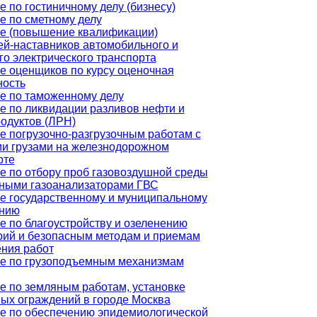
 по гостиничному делу (бизнесу)
е по сметному делу
е (повышение квалификации)
ей-наставников автомобильного и
го электрического транспорта
е оценщиков по курсу оценочная
ность
е по таможенному делу
е по ликвидации разливов нефти и
одуктов (ЛРН)
е погрузочно-разгрузочным работам с
и грузами на железнодорожном
рте
е по отбору проб газовоздушной среды
ными газоанализаторами ГВС
е государственному и муниципальному
нию
е по благоустройству и озеленению
рий и безопасным методам и приемам
ния работ
е по грузоподъемным механизмам
е по земляным работам, установке
ых ограждений в городе Москва
е по обеспечению эпидемиологической