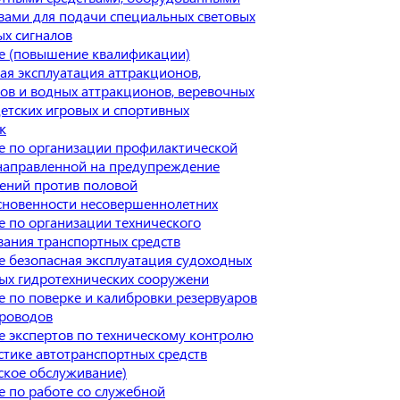
вами для подачи специальных световых
ых сигналов
е (повышение квалификации)
ая эксплуатация аттракционов,
ов и водных аттракционов, веревочных
детских игровых и спортивных
к
е по организации профилактической
направленной на предупреждение
ений против половой
сновенности несовершеннолетних
 по организации технического
ания транспортных средств
 безопасная эксплуатация судоходных
ых гидротехнических сооружени
 по поверке и калибровки резервуаров
проводов
 экспертов по техническому контролю
стике автотранспортных средств
ское обслуживание)
 по работе со служебной