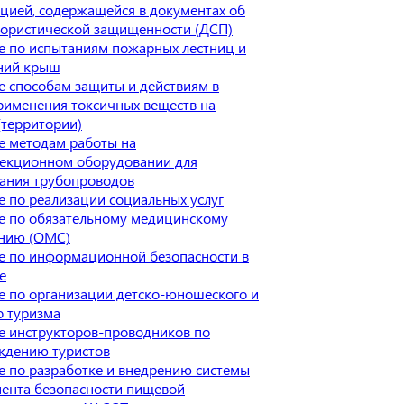
ией, содержащейся в документах об
рористической защищенности (ДСП)
е по испытаниям пожарных лестниц и
ний крыш
 способам защиты и действиям в
рименения токсичных веществ на
(территории)
е методам работы на
пекционном оборудовании для
вания трубопроводов
 по реализации социальных услуг
е по обязательному медицинскому
анию (ОМС)
е по информационной безопасности в
е
 по организации детско-юношеского и
о туризма
е инструкторов-проводников по
ждению туристов
 по разработке и внедрению системы
ента безопасности пищевой