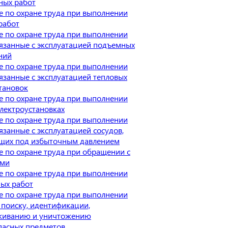
ных работ
 по охране труда при выполнении
работ
 по охране труда при выполнении
вязанные с эксплуатацией подъемных
ний
 по охране труда при выполнении
вязанные с эксплуатацией тепловых
тановок
 по охране труда при выполнении
электроустановках
 по охране труда при выполнении
вязанные с эксплуатацией сосудов,
щих под избыточным давлением
 по охране труда при обращении с
ыми
 по охране труда при выполнении
ых работ
 по охране труда при выполнении
 поиску, идентификации,
живанию и уничтожению
пасных предметов