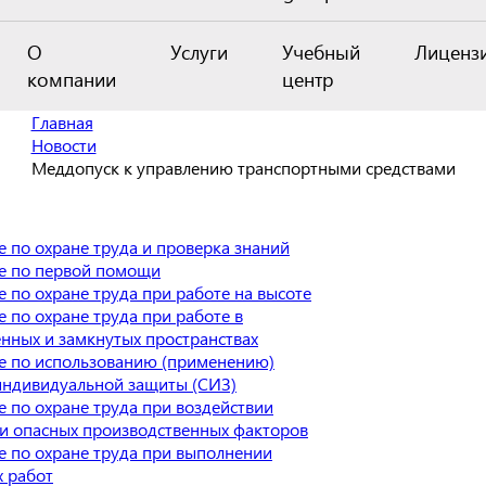
О
Услуги
Учебный
Лиценз
компании
центр
Главная
Новости
Меддопуск к управлению транспортными средствами
 по охране труда и проверка знаний
е по первой помощи
 по охране труда при работе на высоте
 по охране труда при работе в
нных и замкнутых пространствах
е по использованию (применению)
индивидуальной защиты (СИЗ)
 по охране труда при воздействии
и опасных производственных факторов
 по охране труда при выполнении
 работ