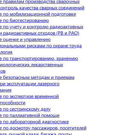
 правилам производства сварочных
контроль качества сварных соединений
е по мобилизационной подготовке
е по биотестированию
 по учету и контролю радиоактивных
и радиоактивных отходов (РВ и РАО)
е оценке и управлению
ональными рисками по охране труда
логия
е по транспортированию, хранению
иологических лекарственных
тов
е безопасным методам и приемам
ри эксплуатации лазерного
вания
 по экспертизе временной
способности
 по сестринскому делу
е по паллиативной помощи
 по лабораторной диагностике
 по досмотру пассажиров, посетителей
ала, ручной клади, багажа, почты,