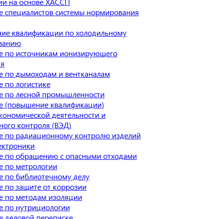
ии на основе ХАССП
е специалистов системы нормирования
ие квалификации по холодильному
ванию
е по источникам ионизирующего
ия
е по дымоходам и вентканалам
 по логистике
е по лесной промышленности
е (повышение квалификации)
кономической деятельности и
ого контроля (ВЭД)
е по радиационному контролю изделий
ектроники
е по обращению с опасными отходами
е по метрологии
е по библиотечному делу
 по защите от коррозии
е по методам изоляции
е по нутрициологии
е деловой переписке