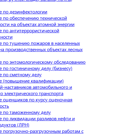
е по дезинфектологии
е по обеспечению технической
ости на объектах атомной энергии
 по антитеррористической
ности
е по тушению пожаров в населенных
 на производственных объектах лесных
е по энтомологическому обследованию
 по гостиничному делу (бизнесу)
 по сметному делу
е (повышение квалификации)
й-наставников автомобильного и
о электрического транспорта
е оценщиков по курсу оценочная
ость
е по таможенному делу
 по ликвидации разливов нефти и
дуктов (ЛРН)
 погрузочно-разгрузочным работам с