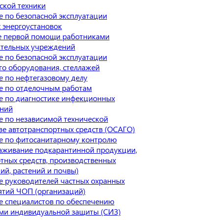
ской техники
 по безопасной эксплуатации
 энергоустановок
е первой помощи работниками
ательных учреждений
 по безопасной эксплуатации
го оборудования, стеллажей
 по нефтегазовому делу
е по отделочным работам
е по диагностике инфекционных
аний
 по независимой технической
зе автотранспортных средств (ОСАГО)
е по фитосанитарному контролю
аживание подкарантинной продукции,
тных средств, производственных
й, растений и почвы)
 руководителей частных охранных
ятий ЧОП (организаций)
е специалистов по обеспечению
ми индивидуальной защиты (СИЗ)