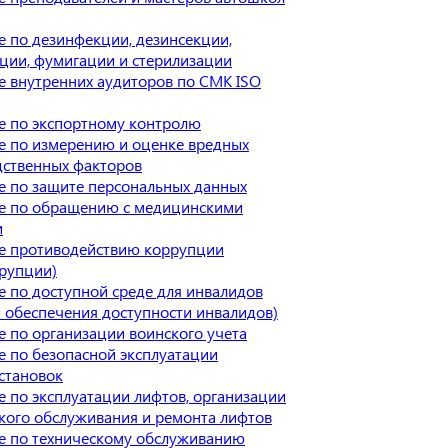
 по дезинфекции, дезинсекции,
ции, фумигации и стерилизации
 внутренних аудиторов по СМК ISO
е по экспортному контролю
е по измерению и оценке вредных
дственных факторов
 по защите персональных данных
е по обращению с медицинскими
и
е противодействию коррупции
рупции)
 по доступной среде для инвалидов
 обеспечения доступности инвалидов)
 по организации воинского учета
 по безопасной эксплуатации
становок
 по эксплуатации лифтов, организации
кого обслуживания и ремонта лифтов
е по техническому обслуживанию