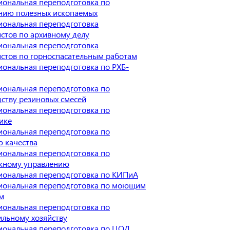
ональная переподготовка по
нию полезных ископаемых
иональная переподготовка
стов по архивному делу
иональная переподготовка
стов по горноспасательным работам
ональная переподготовка по РХБ-
ональная переподготовка по
ству резиновых смесей
ональная переподготовка по
ике
ональная переподготовка по
 качества
ональная переподготовка по
жному управлению
иональная переподготовка по КИПиА
иональная переподготовка по моющим
м
ональная переподготовка по
льному хозяйству
иональная переподготовка по ЦОД