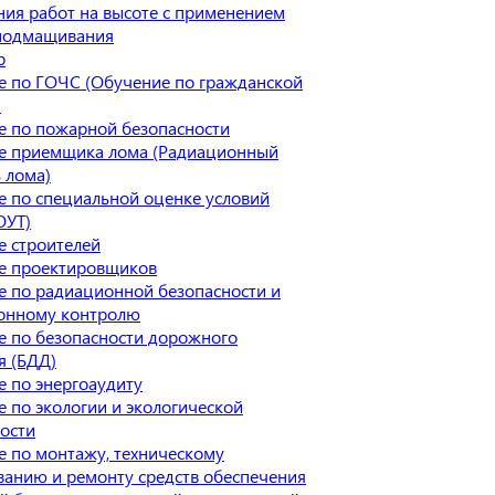
ия работ на высоте с применением
 подмащивания
р
е по ГОЧС (Обучение по гражданской
)
е по пожарной безопасности
е приемщика лома (Радиационный
 лома)
 по специальной оценке условий
ОУТ)
е строителей
е проектировщиков
 по радиационной безопасности и
онному контролю
е по безопасности дорожного
я (БДД)
 по энергоаудиту
 по экологии и экологической
ости
 по монтажу, техническому
анию и ремонту средств обеспечения