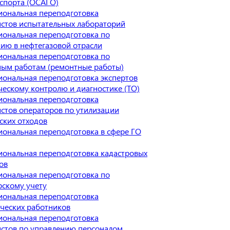
спорта (ОСАГО)
иональная переподготовка
стов испытательных лабораторий
ональная переподготовка по
ию в нефтегазовой отрасли
ональная переподготовка по
ным работам (ремонтные работы)
ональная переподготовка экспертов
ческому контролю и диагностике (ТО)
иональная переподготовка
стов операторов по утилизации
ских отходов
ональная переподготовка в сфере ГО
ональная переподготовка кадастровых
ов
ональная переподготовка по
рскому учету
иональная переподготовка
ческих работников
иональная переподготовка
стов по управлению персоналом