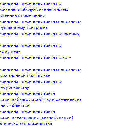
ональная переподготовка по
рованию и обслуживанию чистых
дственных помещений
ональная переподготовка специалиста
зрушающему контролю
ональная переподготовка по лесному
ональная переподготовка по
ному делу
ональная переподготовка по арт-
ональная переподготовка специалиста
лизационной подготовке
ональная переподготовка по
ему хозяйству
иональная переподготовка
стов по благоустройству и озеленению
ий и объектов
иональная переподготовка
стов по валидации (квалификации)
втического производства