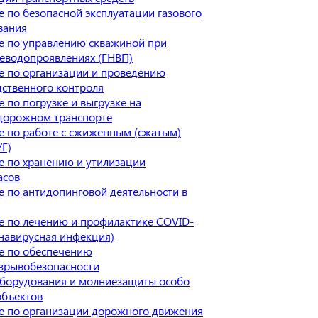
 по безопасной эксплуатации газового
вания
е по управлению скважиной при
еводопроявлениях (ГНВП)
е по организации и проведению
ственного контроля
 по погрузке и выгрузке на
дорожном транспорте
 по работе с сжиженным (сжатым)
УГ)
 по хранению и утилизации
асов
 по антидопинговой деятельности в
е по лечению и профилактике COVID-
навирусная инфекция)
е по обеспечению
зрывобезопасности
оборудования и молниезащиты особо
объектов
е по организации дорожного движения