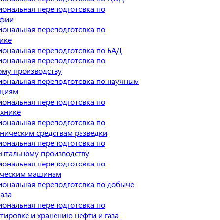
ональная переподготовка по
афии
ональная переподготовка по
ике
иональная переподготовка по БАД
ональная переподготовка по
ому производству
иональная переподготовка по научным
ациям
ональная переподготовка по
ехнике
ональная переподготовка по
ническим средствам разведки
ональная переподготовка по
ентальному производству
ональная переподготовка по
ическим машинам
иональная переподготовка по добыче
газа
ональная переподготовка по
тировке и хранению нефти и газа