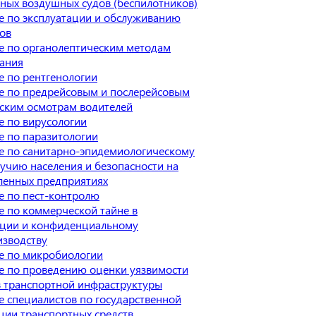
ных воздушных судов (беспилотников)
е по эксплуатации и обслуживанию
ов
е по органолептическим методам
ания
 по рентгенологии
е по предрейсовым и послерейсовым
ским осмотрам водителей
 по вирусологии
 по паразитологии
е по санитарно-эпидемиологическому
учию населения и безопасности на
енных предприятиях
е по пест-контролю
 по коммерческой тайне в
ации и конфиденциальному
изводству
е по микробиологии
е по проведению оценки уязвимости
 транспортной инфраструктуры
 специалистов по государственной
ции транспортных средств