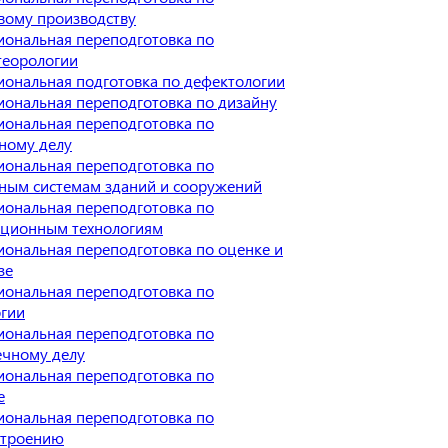
вому производству
ональная переподготовка по
теорологии
ональная подготовка по дефектологии
ональная переподготовка по дизайну
ональная переподготовка по
ному делу
ональная переподготовка по
ным системам зданий и сооружений
ональная переподготовка по
ционным технологиям
ональная переподготовка по оценке и
зе
ональная переподготовка по
ргии
ональная переподготовка по
ечному делу
ональная переподготовка по
е
ональная переподготовка по
троению