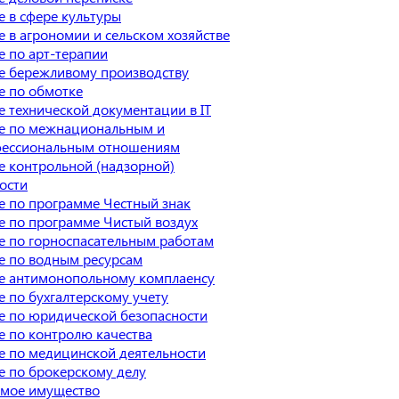
 в сфере культуры
 в агрономии и сельском хозяйстве
 по арт-терапии
е бережливому производству
е по обмотке
 технической документации в IT
е по межнациональным и
ессиональным отношениям
 контрольной (надзорной)
ости
 по программе Честный знак
 по программе Чистый воздух
е по горноспасательным работам
е по водным ресурсам
е антимонопольному комплаенсу
 по бухгалтерскому учету
е по юридической безопасности
 по контролю качества
 по медицинской деятельности
 по брокерскому делу
мое имущество