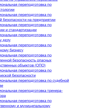
ональная переподготовка по
ктологии
ональная переподготовка по
 безопасности на предприятии
ональная переподготовка по
ии и стандартизации
ональная переподготовка по
у делу
ональная переподготовка по
ному бизнесу
ональная переподготовка по
енной безопасность опасных
ственных объектов (ОПО)
ональная переподготовка по
еской безопасности
ональная переподготовка по судебной
зе
ональная переподготовка тренера-
ора
ональная переподготовка по
ственному и муниципальному