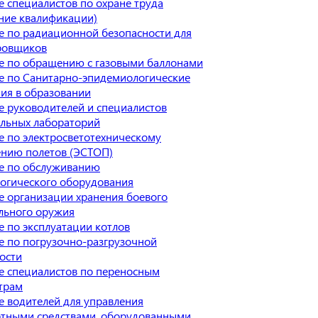
 специалистов по охране труда
ние квалификации)
 по радиационной безопасности для
ровщиков
е по обращению с газовыми баллонами
е по Санитарно-эпидемиологические
ия в образовании
 руководителей и специалистов
ельных лабораторий
 по электросветотехническому
ению полетов (ЭСТОП)
е по обслуживанию
огического оборудования
 организации хранения боевого
льного оружия
 по эксплуатации котлов
 по погрузочно-разгрузочной
ости
е специалистов по переносным
трам
 водителей для управления
ртными средствами, оборудованными