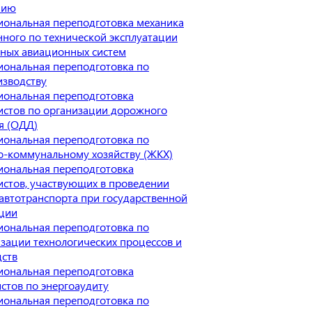
нию
ональная переподготовка механика
ного по технической эксплуатации
ных авиационных систем
ональная переподготовка по
изводству
иональная переподготовка
истов по организации дорожного
я (ОДД)
ональная переподготовка по
-коммунальному хозяйству (ЖКХ)
иональная переподготовка
стов, участвующих в проведении
автотранспорта при государственной
ации
ональная переподготовка по
зации технологических процессов и
дств
иональная переподготовка
стов по энергоаудиту
ональная переподготовка по