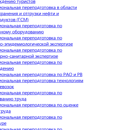
ждению туристов
ональная переподготовка в области
хранения и отгрузки нефти и
дуктов (ГСМ)
ональная переподготовка по
ьному оборудованию
ональная переподготовка по
о-эпидемиологической экспертизе
ональная переподготовка по
рно-санитарной экспертизе
ональная переподготовка по
едению
ональная переподготовка по РАО и РВ
ональная переподготовка технологиям
евозок
ональная переподготовка по
ванию труда
ональная переподготовка по оценке
труда
ональная переподготовка по
уре
ональная переподготовка по