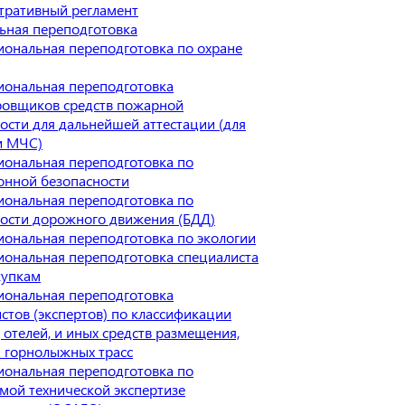
тративный регламент
ьная переподготовка
ональная переподготовка по охране
иональная переподготовка
ровщиков средств пожарной
ости для дальнейшей аттестации (для
и МЧС)
ональная переподготовка по
онной безопасности
ональная переподготовка по
ости дорожного движения (БДД)
ональная переподготовка по экологии
ональная переподготовка специалиста
купкам
иональная переподготовка
стов (экспертов) по классификации
 отелей, и иных средств размещения,
 горнолыжных трасс
ональная переподготовка по
мой технической экспертизе