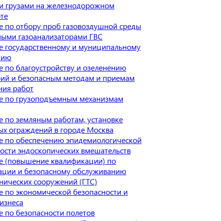
и грузами на железнодорожном
те
 по отбору проб газовоздушной среды
ными газоанализаторами ГВС
е государственному и муниципальному
нию
 по благоустройству и озеленению
рий и безопасным методам и приемам
ния работ
е по грузоподъемным механизмам
 по земляным работам, установке
х ограждений в городе Москва
е по обеспечению эпидемиологической
ости эндоскопических вмешательств
е (повышение квалификации) по
тации и безопасному обслуживанию
нических сооружений (ГТС)
 по экономической безопасности и
изнеса
 по безопасности полетов