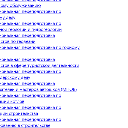
ному обслуживанию
ональная переподготовка по
му делу
ональная переподготовка по
ой геологии и гидрогеологии
иональная переподготовка
стов по геодезии
ональная переподготовка по горному
иональная переподготовка
стов в сфере туристской деятельности
ональная переподготовка по
дерскому делу
иональная переподготовка
ателей и мастеров автошкол (МПОВ)
ональная переподготовка по
ации котлов
ональная переподготовка по
ции строительства
ональная переподготовка по
ованию в строительстве