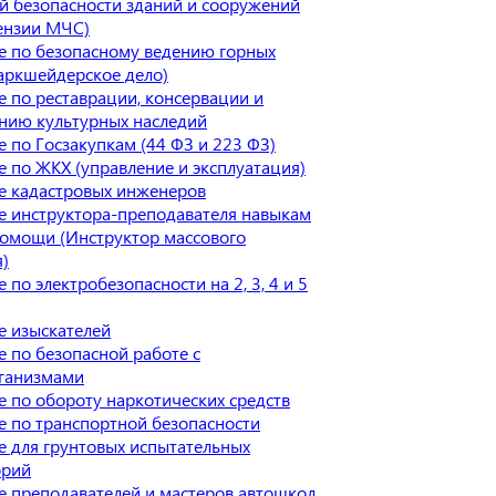
 безопасности зданий и сооружений
ензии МЧС)
е по безопасному ведению горных
аркшейдерское дело)
 по реставрации, консервации и
нию культурных наследий
 по Госзакупкам (44 ФЗ и 223 ФЗ)
 по ЖКХ (управление и эксплуатация)
е кадастровых инженеров
е инструктора-преподавателя навыкам
омощи (Инструктор массового
)
 по электробезопасности на 2, 3, 4 и 5
е изыскателей
 по безопасной работе с
ганизмами
 по обороту наркотических средств
 по транспортной безопасности
 для грунтовых испытательных
орий
 преподавателей и мастеров автошкол