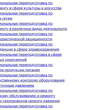
ональная переподготовка по
нту в сфере культуры и искусства
ональная переподготовка по
м сетям
ональная переподготовка по
нту в различных видах деятельности
ональная переподготовка по
рористической защищенности
ональная переподготовка по
денции в сфере здравоохранения
ональная переподготовка в сфере
ых сооружений
ональная переподготовка по
ии продукции питания
ональная переподготовка по
дственному контролю оборудования
ыточным давлением
ональная переподготовка по
скому обслуживанию и ремонту
 газопроводов низкого давления
ональная переподготовка по