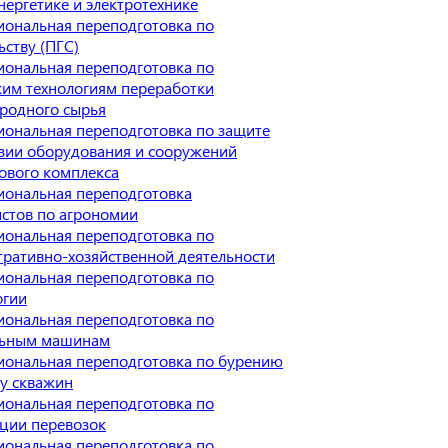
нергетике и электротехнике
ональная переподготовка по
ьству (ПГС)
ональная переподготовка по
им технологиям переработки
родного сырья
ональная переподготовка по защите
зии оборудования и сооружений
ового комплекса
иональная переподготовка
стов по агрономии
ональная переподготовка по
ративно-хозяйственной деятельности
ональная переподготовка по
огии
ональная переподготовка по
льным машинам
иональная переподготовка по бурению
у скважин
ональная переподготовка по
ции перевозок
ональная переподготовка по