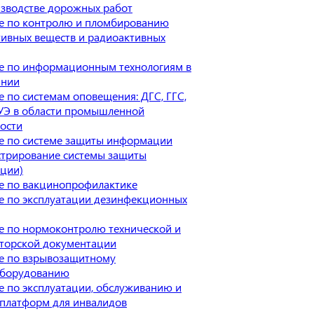
зводстве дорожных работ
е по контролю и пломбированию
ивных веществ и радиоактивных
е по информационным технологиям в
ании
 по системам оповещения: ДГС, ГГС,
УЭ в области промышленной
ости
е по системе защиты информации
стрирование системы защиты
ции)
е по вакцинопрофилактике
е по эксплуатации дезинфекционных
е по нормоконтролю технической и
кторской документации
е по взрывозащитному
оборудованию
 по эксплуатации, обслуживанию и
платформ для инвалидов