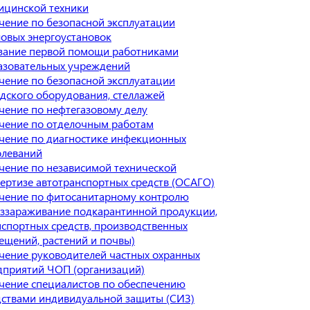
ицинской техники
чение по безопасной эксплуатации
ловых энергоустановок
зание первой помощи работниками
азовательных учреждений
чение по безопасной эксплуатации
адского оборудования, стеллажей
чение по нефтегазовому делу
чение по отделочным работам
чение по диагностике инфекционных
олеваний
чение по независимой технической
пертизе автотранспортных средств (ОСАГО)
чение по фитосанитарному контролю
еззараживание подкарантинной продукции,
нспортных средств, производственных
ещений, растений и почвы)
чение руководителей частных охранных
дприятий ЧОП (организаций)
чение специалистов по обеспечению
дствами индивидуальной защиты (СИЗ)