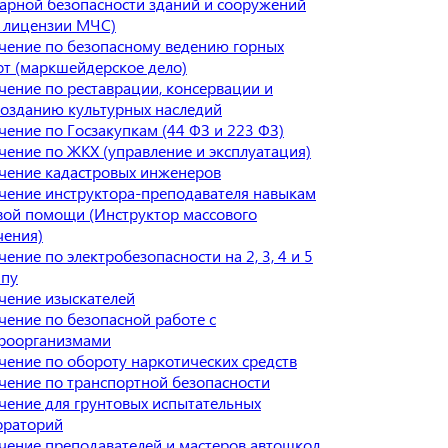
арной безопасности зданий и сооружений
я лицензии МЧС)
чение по безопасному ведению горных
от (маркшейдерское дело)
чение по реставрации, консервации и
созданию культурных наследий
чение по Госзакупкам (44 ФЗ и 223 ФЗ)
чение по ЖКХ (управление и эксплуатация)
чение кадастровых инженеров
чение инструктора-преподавателя навыкам
вой помощи (Инструктор массового
чения)
ение по электробезопасности на 2, 3, 4 и 5
ппу
чение изыскателей
чение по безопасной работе с
роорганизмами
чение по обороту наркотических средств
чение по транспортной безопасности
чение для грунтовых испытательных
ораторий
чение преподавателей и мастеров автошкол