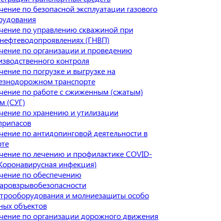
чение по безопасной эксплуатации газового
рудования
чение по управлению скважиной при
онефтеводопроявлениях (ГНВП)
чение по организации и проведению
изводственного контроля
чение по погрузке и выгрузке на
езнодорожном транспорте
чение по работе с сжиженным (сжатым)
м (СУГ)
чение по хранению и утилизации
припасов
чение по антидопинговой деятельности в
рте
чение по лечению и профилактике COVID-
(Коронавирусная инфекция)
чение по обеспечению
аровзрывобезопасности
ктрооборудования и молниезащиты особо
ных объектов
чение по организации дорожного движения