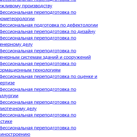
ежливому производству
фессиональная переподготовка по
рометеорологии
фессиональная подготовка по дефектологии
фессиональная переподготовка по дизайну
фессиональная переподготовка по
енерному делу
фессиональная переподготовка по
енерным системам зданий и сооружений
фессиональная переподготовка по
ормационным технологиям
фессиональная переподготовка по оценке и
пертизе
фессиональная переподготовка по
аллургии
фессиональная переподготовка по
лиотечному делу
фессиональная переподготовка по
истике
фессиональная переподготовка по
иностроению