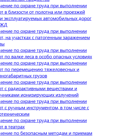
чение по охране труда при выполнении
от в близости от полотна или проезжей
ти эксплуатируемых автомобильных дорог
 ЖД
чение по охране труда при выполнении
от, на участках с патогенным заражением
вы
чение по охране труда при выполнении
т по валке леса в особо опасных условиях
чение по охране труда при выполнении
от по перемещению тяжеловесных и
пногабаритных грузов
чение по охране труда при выполнении
от с радиоактивными веществами и
очниками ионизирующих излучений
чение по охране труда при выполнении
т с ручным инструментом, в том числе с
отехническим
чение по охране труда при выполнении
т в театрах
чение по безопасным методам и приемам