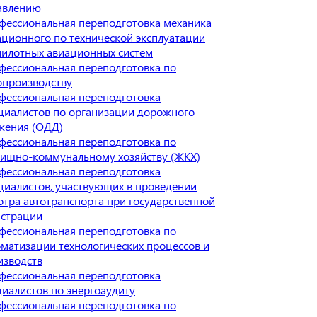
авлению
фессиональная переподготовка механика
ационного по технической эксплуатации
пилотных авиационных систем
фессиональная переподготовка по
опроизводству
фессиональная переподготовка
циалистов по организации дорожного
жения (ОДД)
фессиональная переподготовка по
ищно-коммунальному хозяйству (ЖКХ)
фессиональная переподготовка
циалистов, участвующих в проведении
отра автотранспорта при государственной
истрации
фессиональная переподготовка по
оматизации технологических процессов и
изводств
фессиональная переподготовка
циалистов по энергоаудиту
фессиональная переподготовка по