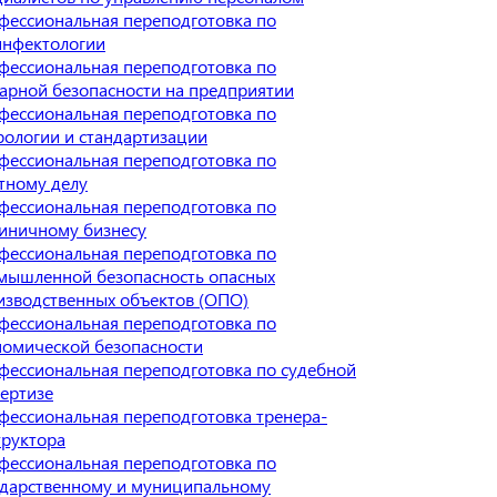
фессиональная переподготовка по
инфектологии
фессиональная переподготовка по
арной безопасности на предприятии
фессиональная переподготовка по
рологии и стандартизации
фессиональная переподготовка по
тному делу
фессиональная переподготовка по
тиничному бизнесу
фессиональная переподготовка по
мышленной безопасность опасных
изводственных объектов (ОПО)
фессиональная переподготовка по
номической безопасности
фессиональная переподготовка по судебной
пертизе
фессиональная переподготовка тренера-
труктора
фессиональная переподготовка по
ударственному и муниципальному