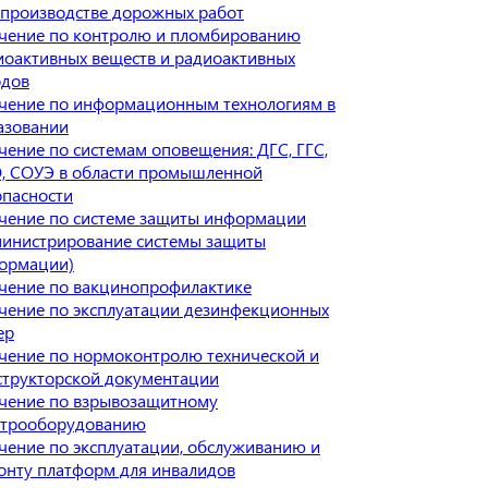
 производстве дорожных работ
чение по контролю и пломбированию
иоактивных веществ и радиоактивных
одов
чение по информационным технологиям в
азовании
чение по системам оповещения: ДГС, ГГС,
, СОУЭ в области промышленной
опасности
чение по системе защиты информации
министрирование системы защиты
ормации)
чение по вакцинопрофилактике
чение по эксплуатации дезинфекционных
ер
чение по нормоконтролю технической и
структорской документации
чение по взрывозащитному
ктрооборудованию
чение по эксплуатации, обслуживанию и
онту платформ для инвалидов