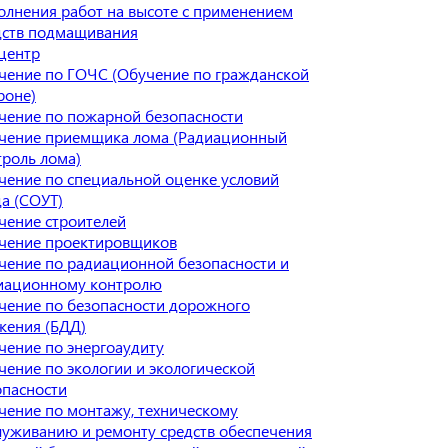
олнения работ на высоте с применением
дств подмащивания
центр
чение по ГОЧС (Обучение по гражданской
роне)
чение по пожарной безопасности
чение приемщика лома (Радиационный
троль лома)
чение по специальной оценке условий
да (СОУТ)
чение строителей
чение проектировщиков
чение по радиационной безопасности и
иационному контролю
чение по безопасности дорожного
жения (БДД)
чение по энергоаудиту
чение по экологии и экологической
опасности
чение по монтажу, техническому
луживанию и ремонту средств обеспечения