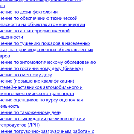
зов
чение по дезинфектологии
чение по обеспечению технической
опасности на объектах атомной энергии
чение по антитеррористической
ищенности
чение по тушению пожаров в населенных
ктах, на производственных объектах лесных
аров
чение по энтомологическому обследованию
чение по гостиничному делу (бизнесу)
чение по сметному делу
чение (повышение квалификации)
ителей-наставников автомобильного и
емного электрического транспорта
чение оценщиков по курсу оценочная
тельность
чение по таможенному делу
чение по ликвидации разливов нефти и
тепродуктов (ЛРН)
чение погрузочно-разгрузочным работам с