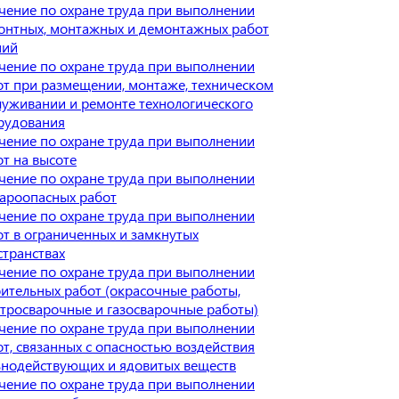
чение по охране труда при выполнении
онтных, монтажных и демонтажных работ
ний
чение по охране труда при выполнении
от при размещении, монтаже, техническом
луживании и ремонте технологического
рудования
чение по охране труда при выполнении
от на высоте
чение по охране труда при выполнении
ароопасных работ
чение по охране труда при выполнении
от в ограниченных и замкнутых
странствах
чение по охране труда при выполнении
оительных работ (окрасочные работы,
ктросварочные и газосварочные работы)
чение по охране труда при выполнении
т, связанных с опасностью воздействия
ьнодействующих и ядовитых веществ
чение по охране труда при выполнении