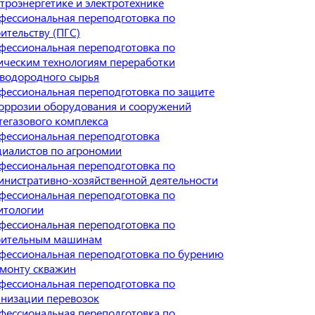
ктроэнергетике и электротехнике
фессиональная переподготовка по
ительству (ПГС)
фессиональная переподготовка по
ическим технологиям переработки
еводородного сырья
фессиональная переподготовка по защите
коррозии оборудования и сооружений
тегазового комплекса
фессиональная переподготовка
циалистов по агрономии
фессиональная переподготовка по
инистративно-хозяйственной деятельности
фессиональная переподготовка по
итологии
фессиональная переподготовка по
оительным машинам
фессиональная переподготовка по бурению
емонту скважин
фессиональная переподготовка по
анизации перевозок
фессиональная переподготовка по