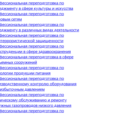
фессиональная переподготовка по
еджменту в сфере культуры и искусства
фессиональная переподготовка по
ловым сетям
фессиональная переподготовка по
еджменту в различных видах деятельности
фессиональная переподготовка по
итеррористической защищенности
фессиональная переподготовка по
спруденции в сфере здравоохранения
фессиональная переподготовка в сфере
ъемных сооружений
фессиональная переподготовка по
нологии продукции питания
фессиональная переподготовка по
изводственному контролю оборудования
 избыточным давлением
фессиональная переподготовка по
ническому обслуживанию и ремонту
ужных газопроводов низкого давления
фессиональная переподготовка по