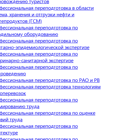
ровождению туристов
фессиональная переподготовка в области
ма, хранения и отгрузки нефти и
тепродуктов (ГСМ)
фессиональная переподготовка по
одильному оборудованию
фессиональная переподготовка по
итарно-эпидемиологической экспертизе
фессиональная переподготовка по
еринарно-санитарной экспертизе
фессиональная переподготовка по
ароведению
фессиональная переподготовка по РАО и РВ
фессиональная переподготовка технологиям
зоперевозок
фессиональная переподготовка по
мированию труда
фессиональная переподготовка по оценке
овий труда
фессиональная переподготовка по
итектуре
фессиональная переподготовка по