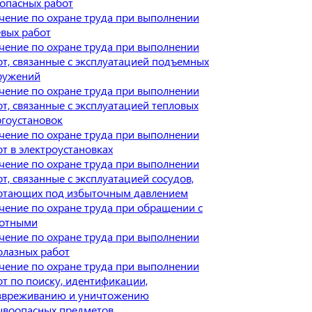
оопасных работ
чение по охране труда при выполнении
евых работ
чение по охране труда при выполнении
от, связанные с эксплуатацией подъемных
ружений
чение по охране труда при выполнении
т, связанные с эксплуатацией тепловых
ргоустановок
чение по охране труда при выполнении
т в электроустановках
чение по охране труда при выполнении
т, связанные с эксплуатацией сосудов,
отающих под избыточным давлением
чение по охране труда при обращении с
отными
чение по охране труда при выполнении
олазных работ
чение по охране труда при выполнении
от по поиску, идентификации,
звреживанию и уничтожению
ывоопасных предметов