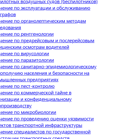
пилотных воздушных судов (беспилотников)
чение по эксплуатации и обслуживанию
ографов
чение по органолептическим методам
ледования
чение по рентгенологии
чение по предрейсовым и послерейсовым
ицинским осмотрам водителей
чение по вирусологии
чение по паразитологии
чение по санитарно-эпидемиологическому
гополучию населения и безопасности на
мышленных предприятиях
чение по пест-контролю
чение по коммерческой тайне в
анизации и конфиденциальному
опроизводству
чение по микробиологии
чение по проведению оценки уязвимости
ектов транспортной инфраструктуры
чение специалистов по государственной
истрации транспортных средств