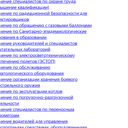
чение специалистов по охране труда
вышение квалификации)
чение по радиационной безопасности для
ектировщиков
чение по обращению с газовыми баллонами
чение по Санитарно-эпидемиологические
бования в образовании
чение руководителей и специалистов
ытательных лабораторий
чение по электросветотехническому
спечению полетов (ЭСТОП)
чение по обслуживанию
матологического оборудования
чение организации хранения боевого
естрельного оружия
чение по эксплуатации котлов
чение по погрузочно-разгрузочной
тельности
чение специалистов по переносным
рометрам
чение водителей для управления
нспортными средствами, оборудованными