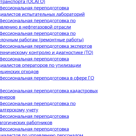
отранспорта (ОСАГО)
фессиональная переподготовка
циалистов испытательных лабораторий
фессиональная переподготовка по
авлению в нефтегазовой отрасли
фессиональная переподготовка по
елочным работам (ремонтные работы)
фессиональная переподготовка экспертов
техническому контролю и диагностике (ТО)
фессиональная переподготовка
циалистов операторов по утилизации
ицинских отходов
фессиональная переподготовка в сфере ГО
фессиональная переподготовка кадастровых
енеров
фессиональная переподготовка по
галтерскому учету
фессиональная переподготовка
агогических работников
фессиональная переподготовка
циалистов по управлению персоналом