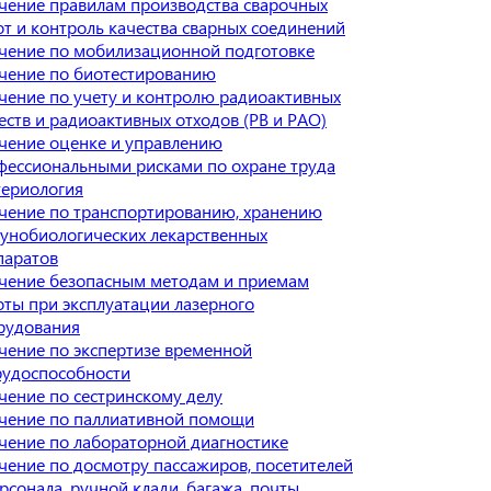
чение правилам производства сварочных
от и контроль качества сварных соединений
чение по мобилизационной подготовке
чение по биотестированию
чение по учету и контролю радиоактивных
еств и радиоактивных отходов (РВ и РАО)
чение оценке и управлению
фессиональными рисками по охране труда
териология
чение по транспортированию, хранению
унобиологических лекарственных
паратов
чение безопасным методам и приемам
оты при эксплуатации лазерного
рудования
чение по экспертизе временной
рудоспособности
чение по сестринскому делу
чение по паллиативной помощи
чение по лабораторной диагностике
чение по досмотру пассажиров, посетителей
рсонала, ручной клади, багажа, почты,