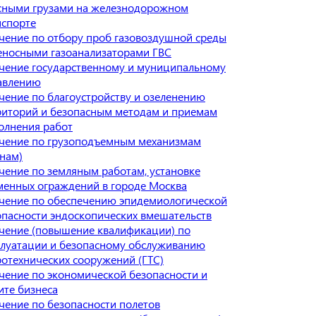
сными грузами на железнодорожном
нспорте
чение по отбору проб газовоздушной среды
еносными газоанализаторами ГВС
чение государственному и муниципальному
авлению
чение по благоустройству и озеленению
риторий и безопасным методам и приемам
олнения работ
чение по грузоподъемным механизмам
анам)
чение по земляным работам, установке
менных ограждений в городе Москва
чение по обеспечению эпидемиологической
опасности эндоскопических вмешательств
чение (повышение квалификации) по
плуатации и безопасному обслуживанию
ротехнических сооружений (ГТС)
чение по экономической безопасности и
ите бизнеса
чение по безопасности полетов