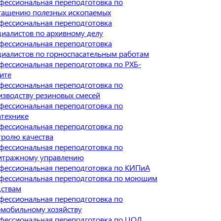
фессиональная переподготовка по
гащению полезных ископаемых
фессиональная переподготовка
циалистов по архивному делу
фессиональная переподготовка
циалистов по горноспасательным работам
фессиональная переподготовка по РХБ-
ите
фессиональная переподготовка по
изводству резиновых смесей
фессиональная переподготовка по
атехнике
фессиональная переподготовка по
тролю качества
фессиональная переподготовка по
итражному управлению
фессиональная переподготовка по КИПиА
фессиональная переподготовка по моющим
дствам
фессиональная переподготовка по
омобильному хозяйству
фессиональная переподготовка по ЦОД