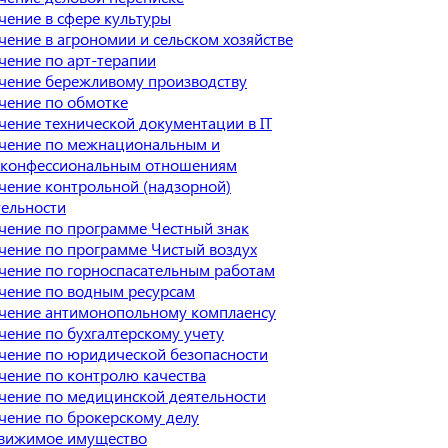
чение в сфере культуры
чение в агрономии и сельском хозяйстве
чение по арт-терапии
чение бережливому производству
чение по обмотке
чение технической документации в IT
чение по межнациональным и
конфессиональным отношениям
чение контрольной (надзорной)
тельности
чение по программе Честный знак
чение по программе Чистый воздух
чение по горноспасательным работам
чение по водным ресурсам
чение антимонопольному комплаенсу
чение по бухгалтерскому учету
чение по юридической безопасности
чение по контролю качества
чение по медицинской деятельности
чение по брокерскому делу
вижимое имущество