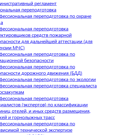
инистративный регламент
ональная переподготовка
фессиональная переподготовка по охране
да
фессиональная переподготовка
ектировщиков средств пожарной
опасности для дальнейшей аттестации (для
ензии МЧС)
фессиональная переподготовка по
иационной безопасности
фессиональная переподготовка по
опасности дорожного движения (БДД)
фессиональная переподготовка по экологии
фессиональная переподготовка специалиста
госзакупкам
фессиональная переподготовка
циалистов (экспертов) по классификации
иниц отелей, и иных средств размещения,
жей и горнолыжных трасс
фессиональная переподготовка по
ависимой технической экспертизе