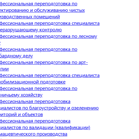
фессиональная переподготовка по
ектированию и обслуживанию чистых
изводственных помещений
фессиональная переподготовка специалиста
неразрушающему контролю
фессиональная переподготовка по лесному
у
фессиональная переподготовка по
бардному делу
фессиональная переподготовка по арт-
апии
фессиональная переподготовка специалиста
мобилизационной подготовке
фессиональная переподготовка по
тничьему хозяйству
фессиональная переподготовка
циалистов по благоустройству и озеленению
риторий и объектов
фессиональная переподготовка
циалистов по валидации (квалификации)
мацевтического производства