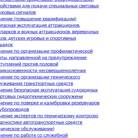
ройствами для подачи специальных световых
уковых сигналов
чение (повышение квалификации)
опасная эксплуатация аттракционов,
апарков и водных аттракционов, веревочных
ов, детских игровых и спортивных
щадок
чение по организации профилактической
оты, направленной на предупреждение
ступлений против половой
рикосновенности несовершеннолетних
чение по организации технического
луживания транспортных средств
чение безопасная эксплуатация судоходных
ортовых гидротехнических сооружени
чение по поверке и калибровки резервуаров
рубопроводов
чение экспертов по техническому контролю
иагностике автотранспортных средств
хническое обслуживание)
чение по работе со служебной