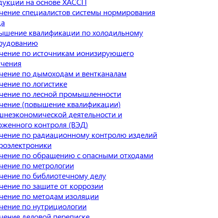
дукции на основе ХАССП
чение специалистов системы нормирования
да
ышение квалификации по холодильному
рудованию
чение по источникам ионизирующего
учения
чение по дымоходам и вентканалам
чение по логистике
чение по лесной промышленности
чение (повышение квалификации)
шнеэкономической деятельности и
оженного контроля (ВЭД)
чение по радиационному контролю изделий
роэлектроники
чение по обращению с опасными отходами
чение по метрологии
чение по библиотечному делу
чение по защите от коррозии
чение по методам изоляции
чение по нутрициологии
чение деловой переписке