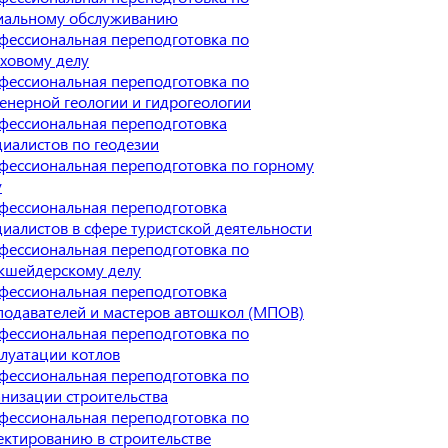
иальному обслуживанию
фессиональная переподготовка по
аховому делу
фессиональная переподготовка по
енерной геологии и гидрогеологии
фессиональная переподготовка
циалистов по геодезии
фессиональная переподготовка по горному
у
фессиональная переподготовка
циалистов в сфере туристской деятельности
фессиональная переподготовка по
кшейдерскому делу
фессиональная переподготовка
подавателей и мастеров автошкол (МПОВ)
фессиональная переподготовка по
плуатации котлов
фессиональная переподготовка по
анизации строительства
фессиональная переподготовка по
ектированию в строительстве