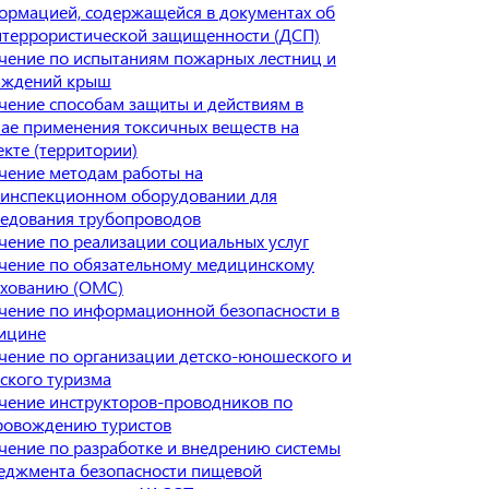
ормацией, содержащейся в документах об
итеррористической защищенности (ДСП)
чение по испытаниям пожарных лестниц и
аждений крыш
чение способам защиты и действиям в
чае применения токсичных веществ на
екте (территории)
чение методам работы на
еинспекционном оборудовании для
ледования трубопроводов
чение по реализации социальных услуг
чение по обязательному медицинскому
ахованию (ОМС)
чение по информационной безопасности в
ицине
чение по организации детско-юношеского и
ьского туризма
чение инструкторов-проводников по
ровождению туристов
чение по разработке и внедрению системы
еджмента безопасности пищевой