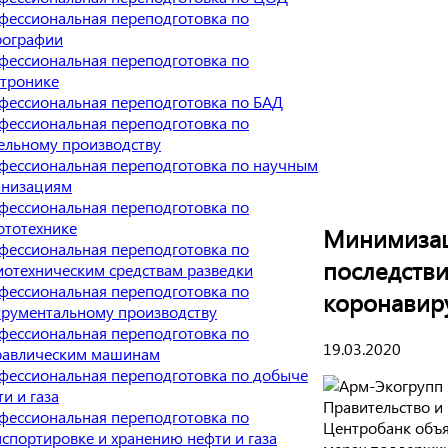
фессиональная переподготовка по
рографии
фессиональная переподготовка по
ктронике
фессиональная переподготовка по БАД
фессиональная переподготовка по
ельному производству
фессиональная переподготовка по научным
анизациям
фессиональная переподготовка по
ототехнике
Минимиза
фессиональная переподготовка по
последств
иотехническим средствам разведки
фессиональная переподготовка по
коронавир
трументальному производству
фессиональная переподготовка по
19.03.2020
равлическим машинам
фессиональная переподготовка по добыче
и и газа
Правительство и
фессиональная переподготовка по
Центробанк объя
нспортировке и хранению нефти и газа