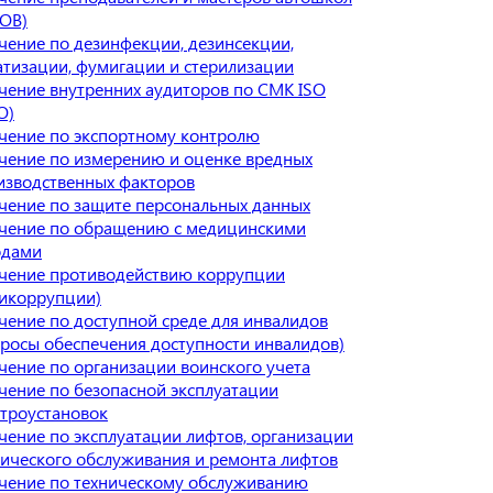
ОВ)
чение по дезинфекции, дезинсекции,
атизации, фумигации и стерилизации
чение внутренних аудиторов по СМК ISO
О)
чение по экспортному контролю
чение по измерению и оценке вредных
изводственных факторов
чение по защите персональных данных
чение по обращению с медицинскими
одами
чение противодействию коррупции
тикоррупции)
чение по доступной среде для инвалидов
просы обеспечения доступности инвалидов)
чение по организации воинского учета
чение по безопасной эксплуатации
ктроустановок
чение по эксплуатации лифтов, организации
нического обслуживания и ремонта лифтов
чение по техническому обслуживанию