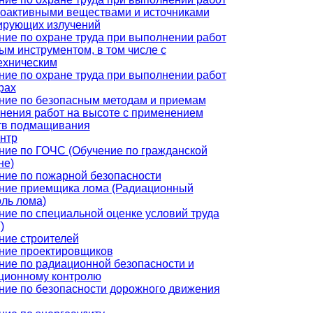
иоактивными веществами и источниками
ирующих излучений
ние по охране труда при выполнении работ
ым инструментом, в том числе с
ехническим
ние по охране труда при выполнении работ
рах
ние по безопасным методам и приемам
нения работ на высоте с применением
тв подмащивания
нтр
ние по ГОЧС (Обучение по гражданской
не)
ние по пожарной безопасности
ние приемщика лома (Радиационный
оль лома)
ние по специальной оценке условий труда
)
ние строителей
ние проектировщиков
ние по радиационной безопасности и
ционному контролю
ние по безопасности дорожного движения