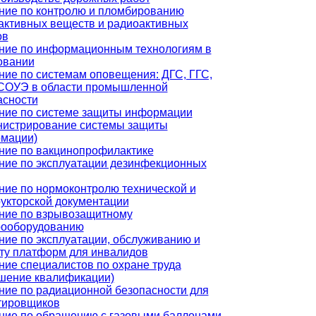
ние по контролю и пломбированию
активных веществ и радиоактивных
ов
ние по информационным технологиям в
овании
ние по системам оповещения: ДГС, ГГС,
СОУЭ в области промышленной
асности
ние по системе защиты информации
нистрирование системы защиты
мации)
ние по вакцинопрофилактике
ние по эксплуатации дезинфекционных
ние по нормоконтролю технической и
рукторской документации
ние по взрывозащитному
рооборудованию
ние по эксплуатации, обслуживанию и
ту платформ для инвалидов
ние специалистов по охране труда
шение квалификации)
ние по радиационной безопасности для
тировщиков
ние по обращению с газовыми баллонами