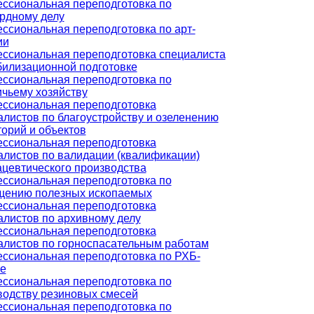
ссиональная переподготовка по
рдному делу
ссиональная переподготовка по арт-
ии
ссиональная переподготовка специалиста
билизационной подготовке
ссиональная переподготовка по
ичьему хозяйству
ссиональная переподготовка
алистов по благоустройству и озеленению
торий и объектов
ссиональная переподготовка
алистов по валидации (квалификации)
цевтического производства
ссиональная переподготовка по
щению полезных ископаемых
ссиональная переподготовка
алистов по архивному делу
ссиональная переподготовка
алистов по горноспасательным работам
ссиональная переподготовка по РХБ-
е
ссиональная переподготовка по
водству резиновых смесей
ссиональная переподготовка по