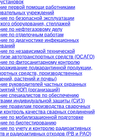
оустановок
ние первой помощи работниками
овательных учреждений
ние по безопасной эксплуатации
ского оборудования, стеллажей
ние по нефтегазовому делу
ние по отделочным работам
ние по диагностике инфекционных
еваний
ние по независимой технической
ртизе автотранспортных средств (ОСАГО)
ние по фитосанитарному контролю
зараживание подкарантинной продукции,
портных средств, производственных
ений, растений и почвы)
ние руководителей частных охранных
риятий ЧОП (организаций)
ние специалистов по обеспечению
твами индивидуальной защиты (СИЗ)
ние правилам производства сварочных
 и контроль качества сварных соединений
ние по мобилизационной подготовке
ние по биотестированию
ние по учету и контролю радиоактивных
тв и радиоактивных отходов (РВ и РАО)