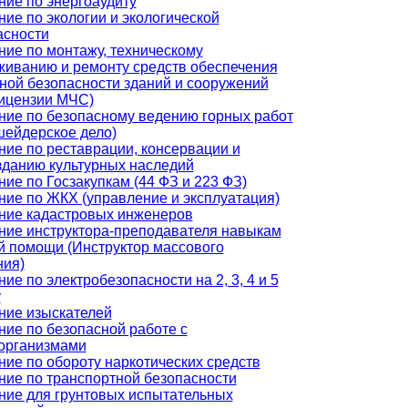
ние по энергоаудиту
ие по экологии и экологической
асности
ние по монтажу, техническому
живанию и ремонту средств обеспечения
ной безопасности зданий и сооружений
лицензии МЧС)
ние по безопасному ведению горных работ
шейдерское дело)
ние по реставрации, консервации и
зданию культурных наследий
ие по Госзакупкам (44 ФЗ и 223 ФЗ)
ние по ЖКХ (управление и эксплуатация)
ние кадастровых инженеров
ние инструктора-преподавателя навыкам
й помощи (Инструктор массового
ния)
ие по электробезопасности на 2, 3, 4 и 5
у
ние изыскателей
ние по безопасной работе с
организмами
ние по обороту наркотических средств
ние по транспортной безопасности
ние для грунтовых испытательных