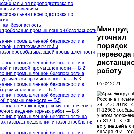
ссиональная переподготовка по
инским изделиям
ссиональная переподготовка по
огии
ная безопасность
Минтруд
 требования промышленной безопасности
уточнил
вания промышленной безопасности в
порядок
еской, нефтехимической и
газоперерабатывающей промышленности
перевода 
дистанци
вания промышленной безопасности в
ной и газовой промышленности — Б.2
работу
вания промышленной безопасности в
лургической промышленности — Б.3
05.02.2021
вания промышленной безопасности в
й промышленности — Б.4
вания промышленной безопасности в
России в письме
ной промышленности — Б.5
24.12.2020 № 14-
вания по маркшейдерскому обеспечению
П-12663 сообщае
асного ведения горных работ — Б.6
учетом положен
вания промышленной безопасности на
ст. 312.9 ТК РФ,
тах газораспределения и газопотребления
вступившей в си
января 2021 год
вания промышленной безопасности к