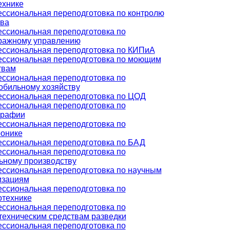
ехнике
ссиональная переподготовка по контролю
тва
ссиональная переподготовка по
ражному управлению
ссиональная переподготовка по КИПиА
ссиональная переподготовка по моющим
твам
ссиональная переподготовка по
обильному хозяйству
ссиональная переподготовка по ЦОД
ссиональная переподготовка по
графии
ссиональная переподготовка по
ронике
ссиональная переподготовка по БАД
ссиональная переподготовка по
ьному производству
ссиональная переподготовка по научным
изациям
ссиональная переподготовка по
отехнике
ссиональная переподготовка по
техническим средствам разведки
ссиональная переподготовка по