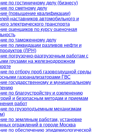
ие по гостиничному делу (бизнесу)
ние по сметному делу
ние (повышение квалификации)
елей-наставников автомобильного и
ного электрического транспорта
ние оценщиков по курсу оценочная
льность
ние по таможенному делу
ние по ликвидации разливов нефти и
продуктов (ЛРН)
ние погрузочно-разгрузочным работам с
ыми грузами на железнодорожном
порте
ние по отбору проб газовоздушной среды
осными газоанализаторами ГВС
ние государственному и муниципальному
лению
ние по благоустройству и озеленению
торий и безопасным методам и приемам
нения работ
ние по грузоподъемным механизмам
м)
ние по земляным работам, установке
нных ограждений в городе Москва
ние по обеспечению эпидемиологической