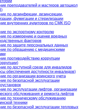
аторий
ние преподавателей и мастеров автошкол
)
ние по дезинфекции, дезинсекции,
изации, фумигации и стерилизации
ние внутренних аудиторов по СМК ISO
ние по экспортному контролю
ние по измерению и оценке вредных
водственных факторов
ние по защите персональных данных
ние по обращению с медицинскими
ами
ние противодействию коррупции
коррупции)
ние по доступной среде для инвалидов
осы обеспечения доступности инвалидов)
ние по организации воинского учета
ние по безопасной эксплуатации
роустановок
ние по эксплуатации лифтов, организации
ческого обслуживания и ремонта лифтов
ние по техническому обслуживанию
инской техники
ние по безопасной эксплуатации тепловых