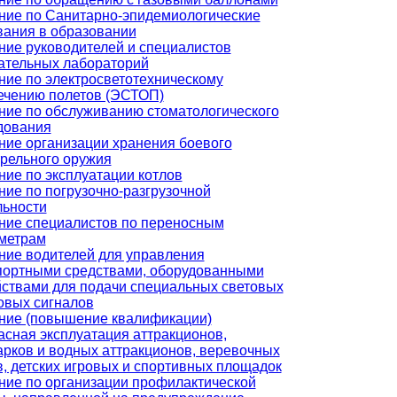
ние по Санитарно-эпидемиологические
вания в образовании
ние руководителей и специалистов
ательных лабораторий
ние по электросветотехническому
ечению полетов (ЭСТОП)
ние по обслуживанию стоматологического
дования
ние организации хранения боевого
трельного оружия
ние по эксплуатации котлов
ние по погрузочно-разгрузочной
льности
ние специалистов по переносным
метрам
ние водителей для управления
портными средствами, оборудованными
йствами для подачи специальных световых
ковых сигналов
ние (повышение квалификации)
асная эксплуатация аттракционов,
арков и водных аттракционов, веревочных
в, детских игровых и спортивных площадок
ние по организации профилактической