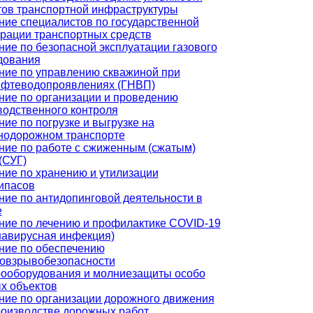
тов транспортной инфраструктуры
ние специалистов по государственной
трации транспортных средств
ние по безопасной эксплуатации газового
дования
ние по управлению скважиной при
ефтеводопроявлениях (ГНВП)
ние по организации и проведению
водственного контроля
ие по погрузке и выгрузке на
нодорожном транспорте
ние по работе с сжиженным (сжатым)
(СУГ)
ние по хранению и утилизации
ипасов
ние по антидопинговой деятельности в
е
ние по лечению и профилактике COVID-19
навирусная инфекция)
ние по обеспечению
овзрывобезопасности
рооборудования и молниезащиты особо
х объектов
ние по организации дорожного движения
роизводстве дорожных работ