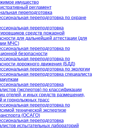
жимое имущество
истративный регламент
альная переподготовка
ссиональная переподготовка по охране
ссиональная переподготовка
тировщиков средств пожарной
асности для дальнейшей аттестации (для
зии МЧС)
ссиональная переподготовка по
ционной безопасности
ссиональная переподготовка по
асности дорожного движения (БДД)
ссиональная переподготовка по экологии
ссиональная переподготовка специалиста
закупкам
ссиональная переподготовка
алистов (экспертов) по классификации
иц отелей, и иных средств размещения,
й и горнолыжных трасс
ссиональная переподготовка по
исимой технической экспертизе
ранспорта (ОСАГО)
ссиональная переподготовка
алистов испытательных лабораторий