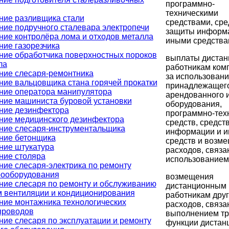
программно-
техническими
ние разливщика стали
средствами, ср
ние подручного сталевара электропечи
защиты информ
ние контролёра лома и отходов металла
иными средства
ние газорезчика
ние обработчика поверхностных пороков
выплаты диста
ла
работникам ком
ние слесаря-ремонтника
за использован
ние вальцовщика стана горячей прокатки
принадлежащего
ние оператора манипулятора
арендованного 
ние машиниста буровой установки
оборудования,
ние дезинфектора
программно-тех
ние медицинского дезинфектора
средств, средст
ние слесаря-инструментальщика
информации и и
ние бетонщика
средств и возм
ние штукатура
расходов, связа
ние столяра
использованием
ние слесаря-электрика по ремонту
рооборудования
возмещения
ние слесаря по ремонту и обслуживанию
дистанционным
м вентиляции и кондиционирования
работникам друг
ние монтажника технологических
расходов, связа
проводов
выполнением тр
ние слесаря по эксплуатации и ремонту
функции дистан