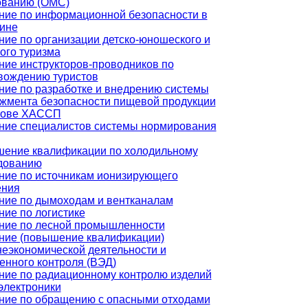
ованию (ОМС)
ние по информационной безопасности в
ине
ние по организации детско-юношеского и
ого туризма
ние инструкторов-проводников по
вождению туристов
ние по разработке и внедрению системы
жмента безопасности пищевой продукции
нове ХАССП
ние специалистов системы нормирования
ение квалификации по холодильному
дованию
ние по источникам ионизирующего
ения
ние по дымоходам и вентканалам
ние по логистике
ние по лесной промышленности
ние (повышение квалификации)
еэкономической деятельности и
енного контроля (ВЭД)
ние по радиационному контролю изделий
электроники
ние по обращению с опасными отходами