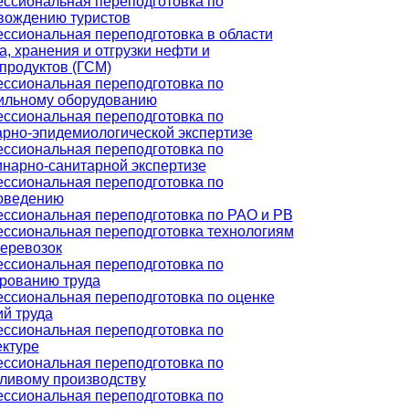
ссиональная переподготовка по
вождению туристов
ссиональная переподготовка в области
, хранения и отгрузки нефти и
продуктов (ГСМ)
ссиональная переподготовка по
ильному оборудованию
ссиональная переподготовка по
арно-эпидемиологической экспертизе
ссиональная переподготовка по
инарно-санитарной экспертизе
ссиональная переподготовка по
оведению
ссиональная переподготовка по РАО и РВ
ссиональная переподготовка технологиям
перевозок
ссиональная переподготовка по
рованию труда
ссиональная переподготовка по оценке
ий труда
ссиональная переподготовка по
ектуре
ссиональная переподготовка по
ливому производству
ссиональная переподготовка по