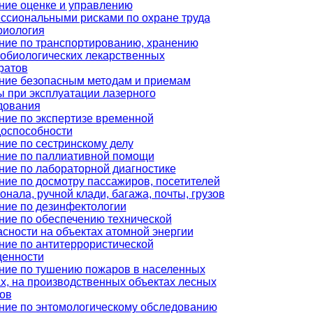
ние оценке и управлению
ссиональными рисками по охране труда
риология
ние по транспортированию, хранению
обиологических лекарственных
ратов
ние безопасным методам и приемам
ы при эксплуатации лазерного
дования
ние по экспертизе временной
доспособности
ние по сестринскому делу
ние по паллиативной помощи
ние по лабораторной диагностике
ние по досмотру пассажиров, посетителей
онала, ручной клади, багажа, почты, грузов
ние по дезинфектологии
ние по обеспечению технической
асности на объектах атомной энергии
ние по антитеррористической
енности
ние по тушению пожаров в населенных
ах, на производственных объектах лесных
ов
ние по энтомологическому обследованию