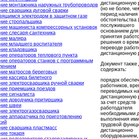
дистанционную 
ние монтажника наружных трубопроводов
(но не более, че
ние сварщика дуговой сварки
период наличия
вящимся электродом в защитном газе
обстоятельства (
ние стропальщика
послужившего
ние машиниста компрессорных установок
основанием для
ние слесаря-сантехника
принятия работ
ние маляра
решения о вре
ние младшего воспитателя
переводе работ
ние кладовщика
дистанционную р
ние операторов теплового пункта
ние операторов станков с программным
Документ также
лением
содержать:
ние матросов береговых
ние кассира билетного
порядок обеспе
ние электросварщика ручной сварки
работников, вр
ние приемщика поездов
переводимых н
ние сигналиста
дистанционную р
ние доводчика-притирщика
за счет средств
ние швеи
работодателя
ние электрогазосварщика
необходимыми 
ние аппаратчика по приготовлению
выполнения им
сий
трудовой функц
ние сварщика пластмасс
дистанционно
ние токаря
оборудованием,
ние подготовителя сталеразливочных