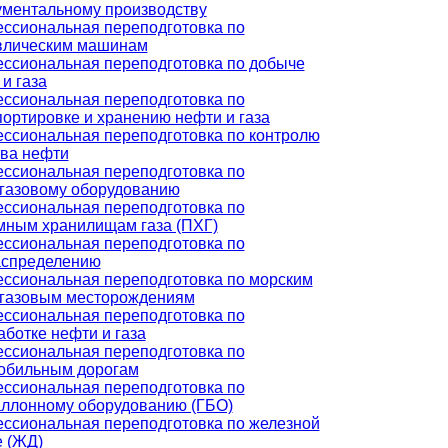
ументальному производству
ссиональная переподготовка по
влическим машинам
ссиональная переподготовка по добыче
и газа
ссиональная переподготовка по
портировке и хранению нефти и газа
ссиональная переподготовка по контролю
тва нефти
ссиональная переподготовка по
газовому оборудованию
ссиональная переподготовка по
мным хранилищам газа (ПХГ)
ссиональная переподготовка по
аспределению
ссиональная переподготовка по морским
газовым месторождениям
ссиональная переподготовка по
ботке нефти и газа
ссиональная переподготовка по
обильным дорогам
ссиональная переподготовка по
аллонному оборудованию (ГБО)
ссиональная переподготовка по железной
е (ЖД)