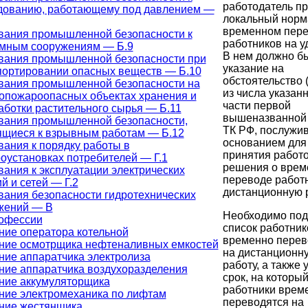
работодатель п
дованию, работающему под давлением —
локальный норм
временном пер
вания промышленной безопасности к
работников на у
мным сооружениям — Б.9
В нем должно б
вания промышленной безопасности при
указание на
портировании опасных веществ — Б.10
обстоятельство 
вания промышленной безопасности на
из числа указан
опожароопасных объектах хранения и
части первой
аботки растительного сырья — Б.11
вышеназванной 
вания промышленной безопасности,
ТК РФ, послужи
ящиеся к взрывным работам — Б.12
основанием для
вания к порядку работы в
принятия работ
роустановках потребителей — Г.1
решения о вре
вания к эксплуатации электрических
переводе работ
й и сетей — Г.2
дистанционную р
вания безопасности гидротехнических
жений — В
Необходимо под
офессии
список работник
ние оператора котельной
временно пере
ние осмотрщика нефтеналивных емкостей
на дистанционн
ние аппаратчика электролиза
работу, а также 
ние аппаратчика воздухоразделения
срок, на которы
ние аккумуляторщика
работники врем
ние электромеханика по лифтам
переводятся на
ние жестянщика