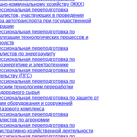
но-коммунальному хозяйству (ЖКХ)
ссиональная переподготовка
алистов, участвующих в проведении
ра автотранспорта при государственной
трации
ссиональная переподготовка по
атизации технологических процессов и
водств
ссиональная переподготовка
алистов по энергоаудиту
ссиональная переподготовка по
оэнергетике и электротехнике
ссиональная переподготовка по
ельству (ПГС)
ссиональная переподготовка по
еским технологиям переработки
одородного сырья
ссиональная переподготовка по защите от
зии оборудования и сооружений
газового комплекса
ссиональная переподготовка
алистов по агрономии
ссиональная переподготовка по
истративно-хозяйственной деятельности
ссиональная переподготовка по