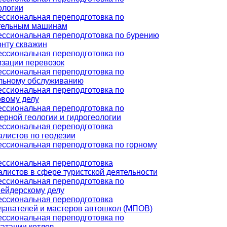
ологии
ссиональная переподготовка по
тельным машинам
ссиональная переподготовка по бурению
онту скважин
ссиональная переподготовка по
изации перевозок
ссиональная переподготовка по
льному обслуживанию
ссиональная переподготовка по
овому делу
ссиональная переподготовка по
ерной геологии и гидрогеологии
ссиональная переподготовка
алистов по геодезии
ссиональная переподготовка по горному
ссиональная переподготовка
алистов в сфере туристской деятельности
ссиональная переподготовка по
ейдерскому делу
ссиональная переподготовка
давателей и мастеров автошкол (МПОВ)
ссиональная переподготовка по
уатации котлов