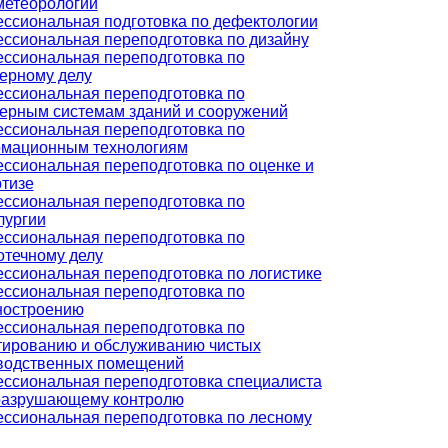
метеорологии
ссиональная подготовка по дефектологии
ссиональная переподготовка по дизайну
ссиональная переподготовка по
ерному делу
ссиональная переподготовка по
ерным системам зданий и сооружений
ссиональная переподготовка по
мационным технологиям
ссиональная переподготовка по оценке и
ртизе
ссиональная переподготовка по
лургии
ссиональная переподготовка по
отечному делу
ссиональная переподготовка по логистике
ссиональная переподготовка по
остроению
ссиональная переподготовка по
тированию и обслуживанию чистых
водственных помещений
ссиональная переподготовка специалиста
разрушающему контролю
ссиональная переподготовка по лесному