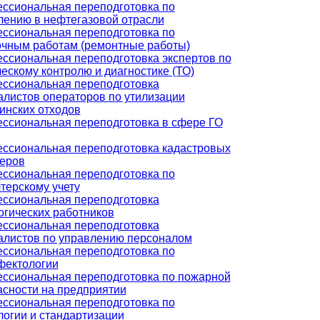
ссиональная переподготовка по
лению в нефтегазовой отрасли
ссиональная переподготовка по
очным работам (ремонтные работы)
ссиональная переподготовка экспертов по
ескому контролю и диагностике (ТО)
ссиональная переподготовка
алистов операторов по утилизации
инских отходов
ссиональная переподготовка в сфере ГО
ссиональная переподготовка кадастровых
еров
ссиональная переподготовка по
терскому учету
ссиональная переподготовка
огических работников
ссиональная переподготовка
алистов по управлению персоналом
ссиональная переподготовка по
фектологии
ссиональная переподготовка по пожарной
асности на предприятии
ссиональная переподготовка по
логии и стандартизации