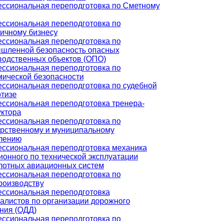
ссиональная переподготовка по Сметному
ссиональная переподготовка по
ничному бизнесу
ссиональная переподготовка по
шленной безопасность опасных
водственных объектов (ОПО)
ссиональная переподготовка по
мической безопасности
ссиональная переподготовка по судебной
ртизе
ссиональная переподготовка тренера-
уктора
ссиональная переподготовка по
арственному и муниципальному
лению
ссиональная переподготовка механика
ионного по технической эксплуатации
лотных авиационных систем
ссиональная переподготовка по
роизводству
ссиональная переподготовка
алистов по организации дорожного
ния (ОДД)
ссиональная переподготовка по