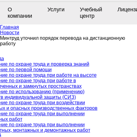
О
Услуги
Учебный
Лиценз
компании
центр
Главная
Новости
Минтруд уточнил порядок перевода на дистанционную
работу
да
ние по охране труда и проверка знаний
ние по первой помощи
ние по охране труда при работе на высоте
ие по охране труда при работе в
иченных и замкнутых пространствах
ние по использованию (применению)
тв индивидуальной защиты (СИЗ)
ние по охране труда при воздействии
ых и опасных производственных факторов
ние по охране труда при выполнении
ных работ
ние по охране труда при выполнении
тных, монтажных и демонтажных работ
й