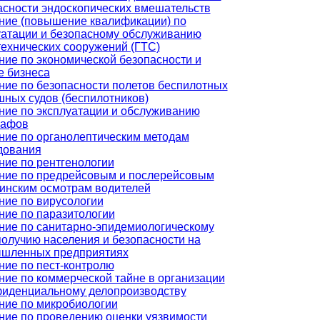
асности эндоскопических вмешательств
ние (повышение квалификации) по
уатации и безопасному обслуживанию
технических сооружений (ГТС)
ние по экономической безопасности и
е бизнеса
ние по безопасности полетов беспилотных
шных судов (беспилотников)
ние по эксплуатации и обслуживанию
рафов
ние по органолептическим методам
дования
ние по рентгенологии
ние по предрейсовым и послерейсовым
инским осмотрам водителей
ние по вирусологии
ние по паразитологии
ние по санитарно-эпидемиологическому
получию населения и безопасности на
шленных предприятиях
ние по пест-контролю
ние по коммерческой тайне в организации
фиденциальному делопроизводству
ние по микробиологии
ние по проведению оценки уязвимости