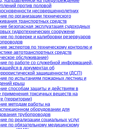
ы, направленной на предупреждение
уплений против половой
косновенности несовершеннолетних
ние по организации технического
живания транспортных средств
ние безопасная эксплуатация судоходных
товых гидротехнических сооружени
ние по поверке и калибровки резервуаров
бопроводов
ние экспертов по техническому контролю и
остике автотранспортных средств
ическое обслуживание)
ние по работе со служебной информацией,
жащейся в документах об
еррористической защищенности (ДСП)
ние по испытаниям пожарных лестниц и
дений крыш
ние способам защиты и действиям в
е применения токсичных веществ на
е (территории)
ние методам работы на
нспекционном оборудовании для
дования трубопроводов
ние по реализации социальных услуг
ние по обязательному медицинскому