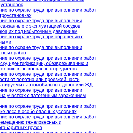
оустановок
ние по охране труда при выполнении работ
ктроустановках
ние по охране труда при выполнении
 связанные с эксплуатацией сосудов,
ающих под избыточным давлением
ние по охране труда при обращении с
ными
ние по охране труда при выполнении
азных работ
ние по охране труда при выполнении работ
иску, идентификации, обезвреживанию и
ожению взрывоопасных предметов
ние по охране труда при выполнении работ
ости от полотна или проезжей части
уатируемых автомобильных дорог или ЖД
ние по охране труда при выполнении
 на участках с патогенным заражением
ние по охране труда при выполнении работ
ке леса в особо опасных условиях
ние по охране труда при выполнении работ
ремещению тяжеловесных и
огабаритных грузов
ние по охране труда при выполнении работ