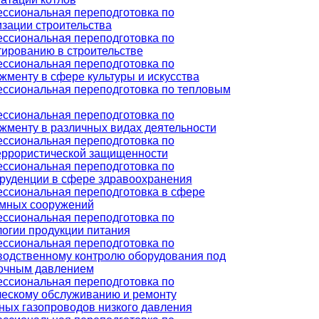
ссиональная переподготовка по
изации строительства
ссиональная переподготовка по
тированию в строительстве
ссиональная переподготовка по
жменту в сфере культуры и искусства
ссиональная переподготовка по тепловым
ссиональная переподготовка по
жменту в различных видах деятельности
ссиональная переподготовка по
еррористической защищенности
ссиональная переподготовка по
руденции в сфере здравоохранения
ссиональная переподготовка в сфере
мных сооружений
ссиональная переподготовка по
логии продукции питания
ссиональная переподготовка по
водственному контролю оборудования под
очным давлением
ссиональная переподготовка по
ческому обслуживанию и ремонту
ных газопроводов низкого давления