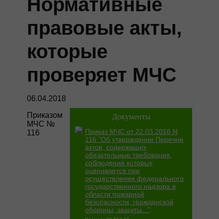
Нормативные
правовые акты,
которые
проверяет МЧС
06.04.2018
Приказом
Документы
МЧС №
Приказ МЧС от 22.03.2018 N
116
116 "Об утверждении Перечня
актов, содержащих
обязательные требования,
соблюдение которых
оценивается при
осуществлении федерального
государственного надзора в
области пожарной
безопасности, гражданской
обороны, защиты..."