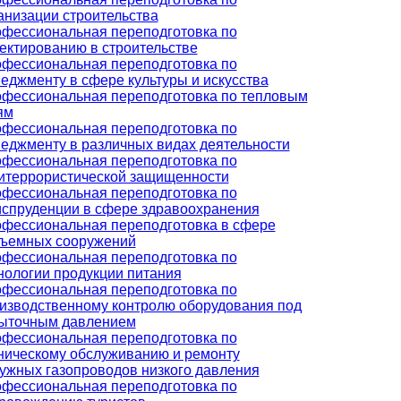
анизации строительства
фессиональная переподготовка по
ектированию в строительстве
фессиональная переподготовка по
еджменту в сфере культуры и искусства
фессиональная переподготовка по тепловым
ям
фессиональная переподготовка по
еджменту в различных видах деятельности
фессиональная переподготовка по
итеррористической защищенности
фессиональная переподготовка по
спруденции в сфере здравоохранения
фессиональная переподготовка в сфере
ъемных сооружений
фессиональная переподготовка по
нологии продукции питания
фессиональная переподготовка по
изводственному контролю оборудования под
ыточным давлением
фессиональная переподготовка по
ническому обслуживанию и ремонту
ужных газопроводов низкого давления
фессиональная переподготовка по