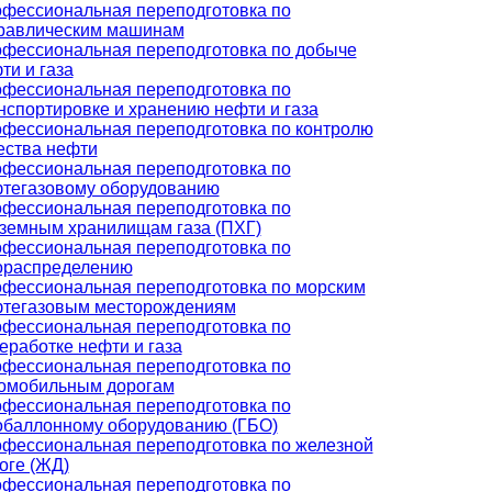
фессиональная переподготовка по
равлическим машинам
фессиональная переподготовка по добыче
ти и газа
фессиональная переподготовка по
нспортировке и хранению нефти и газа
фессиональная переподготовка по контролю
ества нефти
фессиональная переподготовка по
тегазовому оборудованию
фессиональная переподготовка по
земным хранилищам газа (ПХГ)
фессиональная переподготовка по
ораспределению
фессиональная переподготовка по морским
тегазовым месторождениям
фессиональная переподготовка по
еработке нефти и газа
фессиональная переподготовка по
омобильным дорогам
фессиональная переподготовка по
обаллонному оборудованию (ГБО)
фессиональная переподготовка по железной
оге (ЖД)
фессиональная переподготовка по