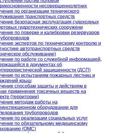
ступлений против половой
рикосновенности несовершеннолетних
чение по организации технического
луживания транспортных средств
чение безопасная эксплуатация судоходных
ортовых гидротехнических сооружени
чение по поверке и калибровки резервуаров
рубопроводов
чение экспертов по техническому контролю и
гностике автотранспортных средств
хническое обслуживание)
чение по работе со служебной информацией,
ержащейся в документах об
итеррористической защищенности (ДСП)
чение по испытаниям пожарных лестниц и
аждений крыш
чение способам защиты и действиям в
чае применения токсичных веществ на
екте (территории)
чение методам работы на
еинспекционном оборудовании для
ледования трубопроводов
чение по реализации социальных услуг
чение по обязательному медицинскому
ахованию (ОМС)