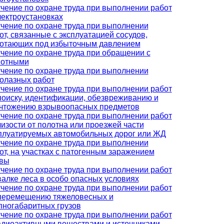
чение по охране труда при выполнении работ
лектроустановках
чение по охране труда при выполнении
от, связанные с эксплуатацией сосудов,
отающих под избыточным давлением
чение по охране труда при обращении с
вотными
чение по охране труда при выполнении
олазных работ
чение по охране труда при выполнении работ
поиску, идентификации, обезвреживанию и
чтожению взрывоопасных предметов
чение по охране труда при выполнении работ
лизости от полотна или проезжей части
плуатируемых автомобильных дорог или ЖД
чение по охране труда при выполнении
от, на участках с патогенным заражением
вы
чение по охране труда при выполнении работ
валке леса в особо опасных условиях
чение по охране труда при выполнении работ
перемещению тяжеловесных и
пногабаритных грузов
чение по охране труда при выполнении работ
адиоактивными веществами и источниками