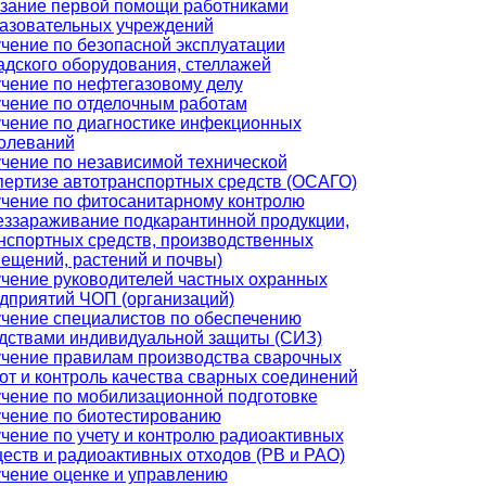
зание первой помощи работниками
азовательных учреждений
чение по безопасной эксплуатации
адского оборудования, стеллажей
чение по нефтегазовому делу
чение по отделочным работам
чение по диагностике инфекционных
олеваний
чение по независимой технической
пертизе автотранспортных средств (ОСАГО)
чение по фитосанитарному контролю
еззараживание подкарантинной продукции,
нспортных средств, производственных
ещений, растений и почвы)
чение руководителей частных охранных
дприятий ЧОП (организаций)
чение специалистов по обеспечению
дствами индивидуальной защиты (СИЗ)
чение правилам производства сварочных
от и контроль качества сварных соединений
чение по мобилизационной подготовке
чение по биотестированию
чение по учету и контролю радиоактивных
еств и радиоактивных отходов (РВ и РАО)
чение оценке и управлению