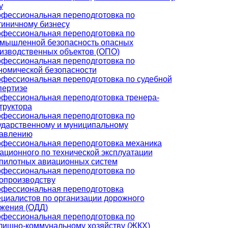
у
фессиональная переподготовка по
тиничному бизнесу
фессиональная переподготовка по
мышленной безопасность опасных
изводственных объектов (ОПО)
фессиональная переподготовка по
номической безопасности
фессиональная переподготовка по судебной
пертизе
фессиональная переподготовка тренера-
труктора
фессиональная переподготовка по
ударственному и муниципальному
авлению
фессиональная переподготовка механика
ационного по технической эксплуатации
пилотных авиационных систем
фессиональная переподготовка по
опроизводству
фессиональная переподготовка
циалистов по организации дорожного
жения (ОДД)
фессиональная переподготовка по
ищно-коммунальному хозяйству (ЖКХ)