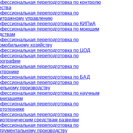
фессиональная переподготовка по контролю
ества
фессиональная переподготовка по
итражному управлению
фессиональная переподготовка по КИПиА
фессиональная переподготовка по моющим
дствам
фессиональная переподготовка по
омобильному хозяйству
фессиональная переподготовка по ЦОД
фессиональная переподготовка по
рографии
фессиональная переподготовка по
ктронике
фессиональная переподготовка по БАД
фессиональная переподготовка по
ельному производству
фессиональная переподготовка по научным
анизациям
фессиональная переподготовка по
ототехнике
фессиональная переподготовка по
иотехническим средствам разведки
фессиональная переподготовка по
трументальному производству