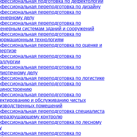
фессиональная подготовка по дефектологии
фессиональная переподготовка по дизайну
фессиональная переподготовка по
енерному делу
фессиональная переподготовка по
енерным системам зданий и сооружений
фессиональная переподготовка по
ормационным технологиям
фессиональная переподготовка по оценке и
пертизе
фессиональная переподготовка по
аллургии
фессиональная переподготовка по
лиотечному делу
фессиональная переподготовка по логистике
фессиональная переподготовка по
иностроению
фессиональная переподготовка по
ектированию и обслуживанию чистых
изводственных помещений
фессиональная переподготовка специалиста
неразрушающему контролю
фессиональная переподготовка по лесному
у
фессиональная переподготовка по