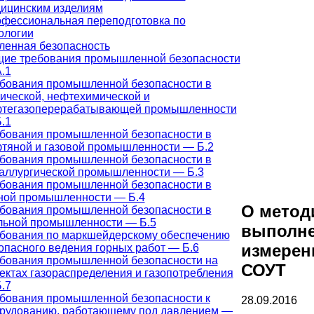
ицинским изделиям
фессиональная переподготовка по
ологии
енная безопасность
ие требования промышленной безопасности
.1
бования промышленной безопасности в
ической, нефтехимической и
тегазоперерабатывающей промышленности
.1
бования промышленной безопасности в
тяной и газовой промышленности — Б.2
бования промышленной безопасности в
аллургической промышленности — Б.3
бования промышленной безопасности в
ной промышленности — Б.4
О метод
бования промышленной безопасности в
льной промышленности — Б.5
выполн
бования по маркшейдерскому обеспечению
измерен
опасного ведения горных работ — Б.6
бования промышленной безопасности на
СОУТ
ектах газораспределения и газопотребления
.7
бования промышленной безопасности к
28.09.2016
рудованию, работающему под давлением —