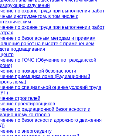
изирующих излучений
чение по охране труда при выполнении работ
учным инструментом, в том числе с
отехническим
чение по охране труда при выполнении работ
еатрах
чение по безопасным методам и приемам
олнения работ на высоте с применением
дств подмащивания
 центр
чение по ГОЧС (Обучение по гражданской
роне)
чение по пожарной безопасности
чение приемщика лома (Радиационный
троль лома)
чение по специальной оценке условий труда
УТ)
чение строителей
чение проектировщиков
чение по радиационной безопасности и
иационному контролю
чение по безопасности дорожного движения
Д)
чение по энергоаудиту