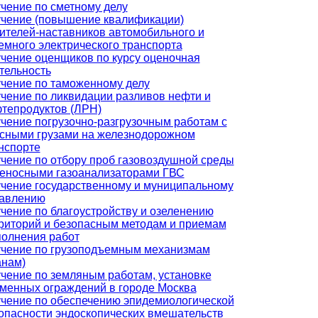
чение по сметному делу
чение (повышение квалификации)
ителей-наставников автомобильного и
емного электрического транспорта
чение оценщиков по курсу оценочная
тельность
чение по таможенному делу
чение по ликвидации разливов нефти и
тепродуктов (ЛРН)
чение погрузочно-разгрузочным работам с
сными грузами на железнодорожном
нспорте
чение по отбору проб газовоздушной среды
еносными газоанализаторами ГВС
чение государственному и муниципальному
авлению
чение по благоустройству и озеленению
риторий и безопасным методам и приемам
олнения работ
чение по грузоподъемным механизмам
анам)
чение по земляным работам, установке
менных ограждений в городе Москва
чение по обеспечению эпидемиологической
опасности эндоскопических вмешательств