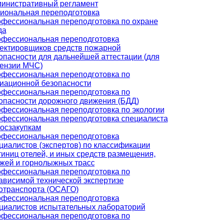
инистративный регламент
иональная переподготовка
фессиональная переподготовка по охране
да
фессиональная переподготовка
ектировщиков средств пожарной
опасности для дальнейшей аттестации (для
ензии МЧС)
фессиональная переподготовка по
иационной безопасности
фессиональная переподготовка по
опасности дорожного движения (БДД)
фессиональная переподготовка по экологии
фессиональная переподготовка специалиста
госзакупкам
фессиональная переподготовка
циалистов (экспертов) по классификации
тиниц отелей, и иных средств размещения,
жей и горнолыжных трасс
фессиональная переподготовка по
ависимой технической экспертизе
отранспорта (ОСАГО)
фессиональная переподготовка
циалистов испытательных лабораторий
фессиональная переподготовка по