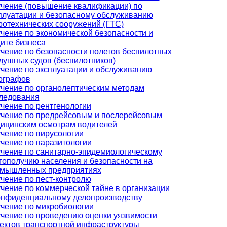
чение (повышение квалификации) по
плуатации и безопасному обслуживанию
ротехнических сооружений (ГТС)
чение по экономической безопасности и
ите бизнеса
чение по безопасности полетов беспилотных
душных судов (беспилотников)
чение по эксплуатации и обслуживанию
ографов
чение по органолептическим методам
ледования
чение по рентгенологии
чение по предрейсовым и послерейсовым
ицинским осмотрам водителей
чение по вирусологии
чение по паразитологии
чение по санитарно-эпидемиологическому
гополучию населения и безопасности на
мышленных предприятиях
чение по пест-контролю
чение по коммерческой тайне в организации
онфиденциальному делопроизводству
чение по микробиологии
чение по проведению оценки уязвимости
ектов транспортной инфраструктуры