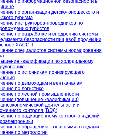
чение по информационной безопасности в
ицине
чение по организации детско-юношеского и
ьского туризма
чение инструкторов-проводников по
ровождению туристов
чение по разработке и внедрению системы
еджмента безопасности пищевой продукции
основе ХАССП
чение специалистов системы нормирования
да
ышение квалификации по холодильному
рудованию
чение по источникам ионизирующего
учения
чение по дымоходам и вентканалам
чение по логистике
чение по лесной промышленности
чение (повышение квалификации)
шнеэкономической деятельности и
оженного контроля (ВЭД)
чение по радиационному контролю изделий
роэлектроники
чение по обращению с опасными отходами
чение по метрологии