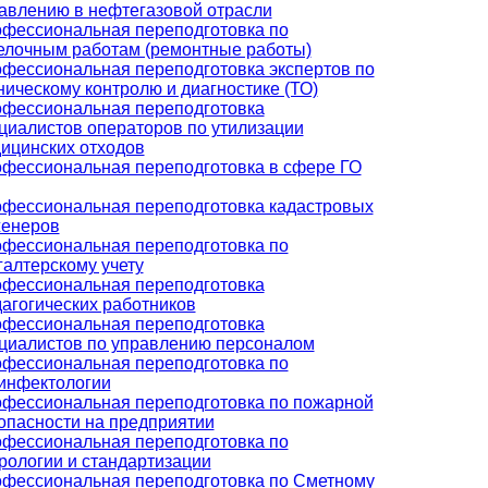
авлению в нефтегазовой отрасли
фессиональная переподготовка по
елочным работам (ремонтные работы)
фессиональная переподготовка экспертов по
ническому контролю и диагностике (ТО)
фессиональная переподготовка
циалистов операторов по утилизации
ицинских отходов
фессиональная переподготовка в сфере ГО
фессиональная переподготовка кадастровых
енеров
фессиональная переподготовка по
галтерскому учету
фессиональная переподготовка
агогических работников
фессиональная переподготовка
циалистов по управлению персоналом
фессиональная переподготовка по
инфектологии
фессиональная переподготовка по пожарной
опасности на предприятии
фессиональная переподготовка по
рологии и стандартизации
фессиональная переподготовка по Сметному