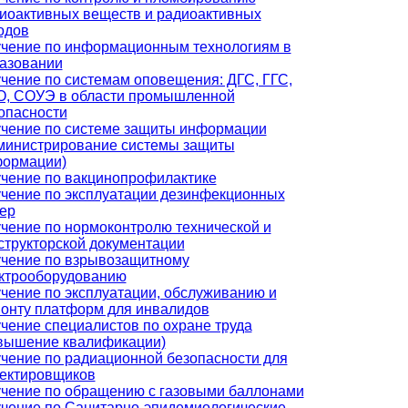
иоактивных веществ и радиоактивных
одов
чение по информационным технологиям в
азовании
чение по системам оповещения: ДГС, ГГС,
, СОУЭ в области промышленной
опасности
чение по системе защиты информации
министрирование системы защиты
ормации)
чение по вакцинопрофилактике
чение по эксплуатации дезинфекционных
ер
чение по нормоконтролю технической и
структорской документации
чение по взрывозащитному
ктрооборудованию
чение по эксплуатации, обслуживанию и
онту платформ для инвалидов
чение специалистов по охране труда
вышение квалификации)
чение по радиационной безопасности для
ектировщиков
чение по обращению с газовыми баллонами
чение по Санитарно-эпидемиологические