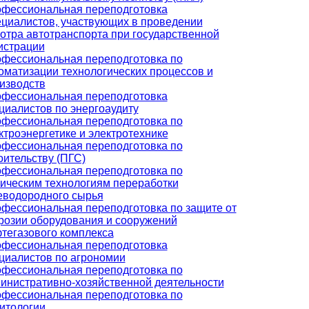
фессиональная переподготовка
циалистов, участвующих в проведении
отра автотранспорта при государственной
истрации
фессиональная переподготовка по
оматизации технологических процессов и
изводств
фессиональная переподготовка
циалистов по энергоаудиту
фессиональная переподготовка по
ктроэнергетике и электротехнике
фессиональная переподготовка по
оительству (ПГС)
фессиональная переподготовка по
ическим технологиям переработки
еводородного сырья
фессиональная переподготовка по защите от
розии оборудования и сооружений
тегазового комплекса
фессиональная переподготовка
циалистов по агрономии
фессиональная переподготовка по
инистративно-хозяйственной деятельности
фессиональная переподготовка по
итологии