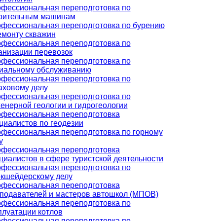
фессиональная переподготовка по
оительным машинам
фессиональная переподготовка по бурению
емонту скважин
фессиональная переподготовка по
анизации перевозок
фессиональная переподготовка по
иальному обслуживанию
фессиональная переподготовка по
аховому делу
фессиональная переподготовка по
енерной геологии и гидрогеологии
фессиональная переподготовка
циалистов по геодезии
фессиональная переподготовка по горному
у
фессиональная переподготовка
циалистов в сфере туристской деятельности
фессиональная переподготовка по
кшейдерскому делу
фессиональная переподготовка
подавателей и мастеров автошкол (МПОВ)
фессиональная переподготовка по
плуатации котлов
фессиональная переподготовка по