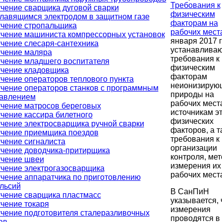
Требования к
чение сварщика дуговой сварки
физическим
лавящимся электродом в защитном газе
факторам на
чение стропальщика
рабочих мест
чение машиниста компрессорных установок
января 2017 
чение слесаря-сантехника
устанавлива
чение маляра
требования к
чение младшего воспитателя
физическим
чение кладовщика
факторам
чение операторов теплового пункта
неионизирую
чение операторов станков с программным
природы на
авлением
рабочих мест
чение матросов береговых
источникам э
чение кассира билетного
физических
чение электросварщика ручной сварки
факторов, а т
чение приемщика поездов
требования к
чение сигналиста
организации
чение доводчика-притирщика
контроля, ме
чение швеи
измерения их
чение электрогазосварщика
рабочих мест
чение аппаратчика по приготовлению
льсий
В СанПиН
чение сварщика пластмасс
указывается, 
чение токаря
измерения
чение подготовителя сталеразливочных
проводятся в
ав