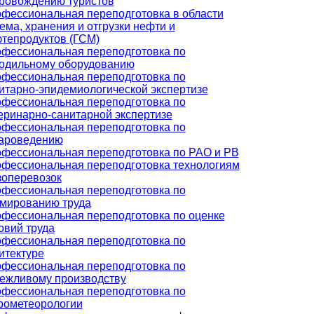
ровождению туристов
фессиональная переподготовка в области
ема, хранения и отгрузки нефти и
тепродуктов (ГСМ)
фессиональная переподготовка по
одильному оборудованию
фессиональная переподготовка по
итарно-эпидемиологической экспертизе
фессиональная переподготовка по
еринарно-санитарной экспертизе
фессиональная переподготовка по
ароведению
фессиональная переподготовка по РАО и РВ
фессиональная переподготовка технологиям
зоперевозок
фессиональная переподготовка по
мированию труда
фессиональная переподготовка по оценке
овий труда
фессиональная переподготовка по
итектуре
фессиональная переподготовка по
ежливому производству
фессиональная переподготовка по
рометеорологии