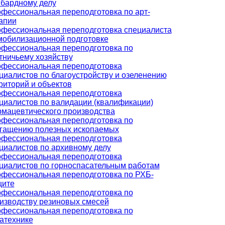
бардному делу
фессиональная переподготовка по арт-
апии
фессиональная переподготовка специалиста
мобилизационной подготовке
фессиональная переподготовка по
тничьему хозяйству
фессиональная переподготовка
циалистов по благоустройству и озеленению
риторий и объектов
фессиональная переподготовка
циалистов по валидации (квалификации)
мацевтического производства
фессиональная переподготовка по
гащению полезных ископаемых
фессиональная переподготовка
циалистов по архивному делу
фессиональная переподготовка
циалистов по горноспасательным работам
фессиональная переподготовка по РХБ-
ите
фессиональная переподготовка по
изводству резиновых смесей
фессиональная переподготовка по
атехнике