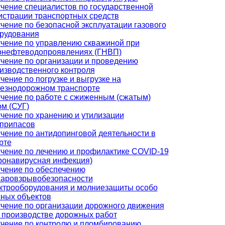
чение специалистов по государственной
истрации транспортных средств
чение по безопасной эксплуатации газового
рудования
чение по управлению скважиной при
онефтеводопроявлениях (ГНВП)
чение по организации и проведению
изводственного контроля
чение по погрузке и выгрузке на
езнодорожном транспорте
чение по работе с сжиженным (сжатым)
ом (СУГ)
чение по хранению и утилизации
припасов
чение по антидопинговой деятельности в
рте
чение по лечению и профилактике COVID-19
ронавирусная инфекция)
чение по обеспечению
аровзрывобезопасности
ктрооборудования и молниезащиты особо
ных объектов
чение по организации дорожного движения
 производстве дорожных работ
чение по контролю и пломбированию