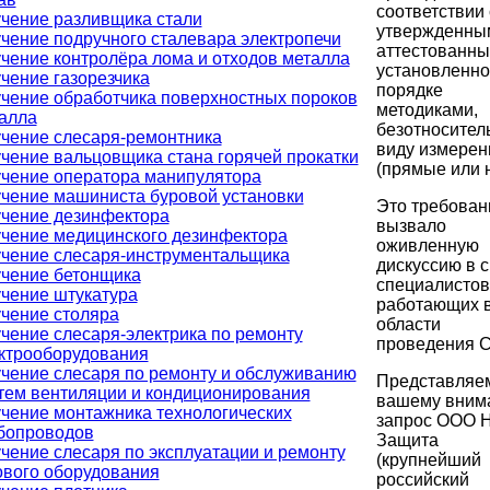
соответствии 
чение разливщика стали
утвержденны
чение подручного сталевара электропечи
аттестованны
чение контролёра лома и отходов металла
установленн
чение газорезчика
порядке
чение обработчика поверхностных пороков
методиками,
алла
безотносител
чение слесаря-ремонтника
виду измерен
чение вальцовщика стана горячей прокатки
(прямые или н
чение оператора манипулятора
чение машиниста буровой установки
Это требован
чение дезинфектора
вызвало
чение медицинского дезинфектора
оживленную
чение слесаря-инструментальщика
дискуссию в 
чение бетонщика
специалистов
чение штукатура
работающих 
чение столяра
области
чение слесаря-электрика по ремонту
проведения 
ктрооборудования
чение слесаря по ремонту и обслуживанию
Представляе
тем вентиляции и кондиционирования
вашему вним
чение монтажника технологических
запрос ООО 
бопроводов
Защита
чение слесаря по эксплуатации и ремонту
(крупнейший
ового оборудования
российский