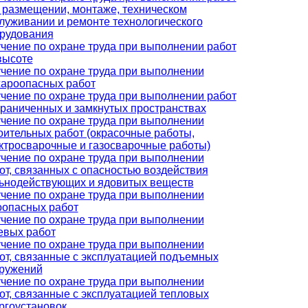
 размещении, монтаже, техническом
луживании и ремонте технологического
рудования
чение по охране труда при выполнении работ
высоте
чение по охране труда при выполнении
ароопасных работ
чение по охране труда при выполнении работ
граниченных и замкнутых пространствах
чение по охране труда при выполнении
оительных работ (окрасочные работы,
ктросварочные и газосварочные работы)
чение по охране труда при выполнении
от, связанных с опасностью воздействия
ьнодействующих и ядовитых веществ
чение по охране труда при выполнении
оопасных работ
чение по охране труда при выполнении
евых работ
чение по охране труда при выполнении
от, связанные с эксплуатацией подъемных
ружений
чение по охране труда при выполнении
от, связанные с эксплуатацией тепловых
ргоустановок