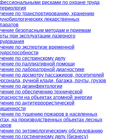
фессиональными рисками по охране труда
териология
чение по транспортированию, хранению
унобиологических лекарственных
паратов
чение безопасным методам и приемам
оты при эксплуатации лазерного
рудования
чение по экспертизе временной
рудоспособности
чение по сестринскому делу
чение по паллиативной помощи
чение по лабораторной диагностике
чение по досмотру пассажиров, посетителей
ерсонала, ручной клади, багажа, почты, грузов
чение по дезинфектологии
чение по обеспечению технической
опасности на объектах атомной энергии
чение по антитеррористической
ищенности
чение по тушению пожаров в населенных
ктах, на производственных объектах лесных
аров
чение по энтомологическому обследованию
чение по гостиничному делу (бизнесу)