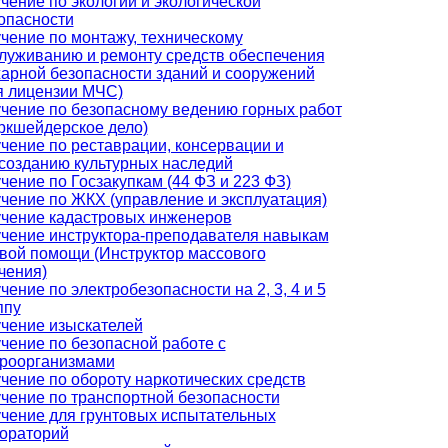
чение по экологии и экологической
опасности
чение по монтажу, техническому
луживанию и ремонту средств обеспечения
арной безопасности зданий и сооружений
я лицензии МЧС)
чение по безопасному ведению горных работ
ркшейдерское дело)
чение по реставрации, консервации и
созданию культурных наследий
чение по Госзакупкам (44 ФЗ и 223 ФЗ)
чение по ЖКХ (управление и эксплуатация)
чение кадастровых инженеров
чение инструктора-преподавателя навыкам
вой помощи (Инструктор массового
чения)
чение по электробезопасности на 2, 3, 4 и 5
ппу
чение изыскателей
чение по безопасной работе с
роорганизмами
чение по обороту наркотических средств
чение по транспортной безопасности
чение для грунтовых испытательных
ораторий