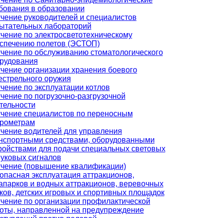
бования в образовании
чение руководителей и специалистов
ытательных лабораторий
чение по электросветотехническому
спечению полетов (ЭСТОП)
чение по обслуживанию стоматологического
рудования
чение организации хранения боевого
естрельного оружия
чение по эксплуатации котлов
чение по погрузочно-разгрузочной
тельности
чение специалистов по переносным
рометрам
чение водителей для управления
нспортными средствами, оборудованными
ройствами для подачи специальных световых
вуковых сигналов
чение (повышение квалификации)
опасная эксплуатация аттракционов,
апарков и водных аттракционов, веревочных
ков, детских игровых и спортивных площадок
чение по организации профилактической
оты, направленной на предупреждение