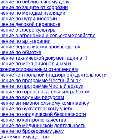
чение по библиотечному делу
чение по защите от коррозии
чение по методам изоляции
чение по нутрициологии
чение деловой переписке
чение в сфере культуры
чение в агрономии и сельском хозяйстве
чение по арт-терапии
чение бережливому производству
чение по обмотке
чение технической документации в IT
чение по межнациональным и
конфессиональным отношениям
чение контрольной (надзорной) деятельности
чение по программе Честный знак
чение по программе Чистый воздух
чение по горноспасательным работам
чение по водным ресурсам
чение антимонопольному комплаенсу
чение по бухгалтерскому учету
чение по юридической безопасности
чение по контролю качества
чение по медицинской деятельности
чение по брокерскому делу
вижимое имущество