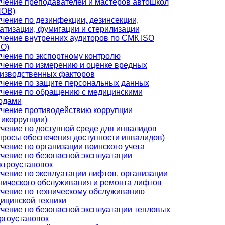
чение преподавателей и мастеров автошкол
ПОВ)
чение по дезинфекции, дезинсекции,
атизации, фумигации и стерилизации
чение внутренних аудиторов по СМК ISO
О)
чение по экспортному контролю
чение по измерению и оценке вредных
изводственных факторов
чение по защите персональных данных
чение по обращению с медицинскими
одами
чение противодействию коррупции
тикоррупции)
чение по доступной среде для инвалидов
просы обеспечения доступности инвалидов)
чение по организации воинского учета
чение по безопасной эксплуатации
ктроустановок
чение по эксплуатации лифтов, организации
нического обслуживания и ремонта лифтов
чение по техническому обслуживанию
ицинской техники
чение по безопасной эксплуатации тепловых
ргоустановок