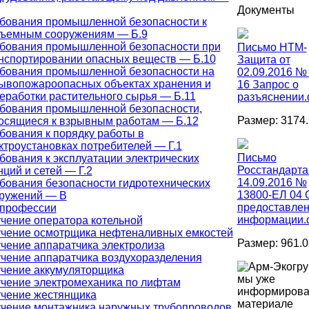
Документы
бования промышленной безопасности к
ъемным сооружениям — Б.9
бования промышленной безопасности при
Письмо НТМ-
нспортировании опасных веществ — Б.10
Защита от
бования промышленной безопасности на
02.09.2016 №
ывопожароопасных объектах хранения и
16 Запрос о
еработки растительного сырья — Б.11
разъяснении.
бования промышленной безопасности,
Размер: 3174.
осящиеся к взрывным работам — Б.12
бования к порядку работы в
ктроустановках потребителей — Г.1
Письмо
бования к эксплуатации электрических
Росстандарта
нций и сетей — Г.2
14.09.2016 №
бования безопасности гидротехнических
13800-ЕЛ 04 
ружений — В
предоставле
 профессии
информации.
чение оператора котельной
чение осмотрщика нефтеналивных емкостей
Размер: 961.0
чение аппаратчика электролиза
чение аппаратчика воздухоразделения
чение аккумуляторщика
мы уже
чение электромеханика по лифтам
информирова
чение жестянщика
материале
чение монтажника наружных трубопроводов