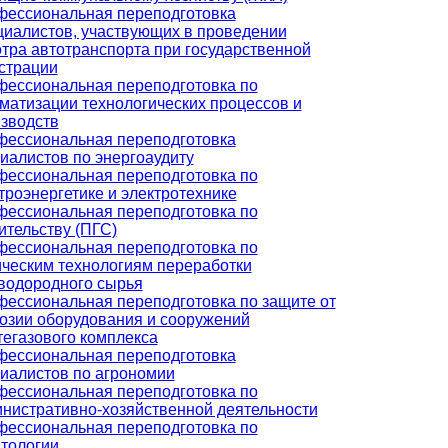
ессиональная переподготовка
иалистов, участвующих в проведении
тра автотранспорта при государственной
страции
ессиональная переподготовка по
матизации технологических процессов и
зводств
ессиональная переподготовка
иалистов по энергоаудиту
ессиональная переподготовка по
троэнергетике и электротехнике
ессиональная переподготовка по
ительству (ПГС)
ессиональная переподготовка по
ческим технологиям переработки
водородного сырья
ессиональная переподготовка по защите от
озии оборудования и сооружений
егазового комплекса
ессиональная переподготовка
иалистов по агрономии
ессиональная переподготовка по
нистративно-хозяйственной деятельности
ессиональная переподготовка по
тологии