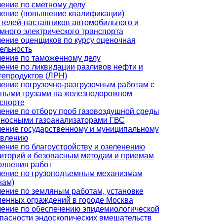
ение по сметному делу
ение (повышение квалификации)
телей-наставников автомобильного и
много электрического транспорта
ение оценщиков по курсу оценочная
ельность
ение по таможенному делу
ение по ликвидации разливов нефти и
епродуктов (ЛРН)
ение погрузочно-разгрузочным работам с
ными грузами на железнодорожном
спорте
ение по отбору проб газовоздушной среды
носными газоанализаторами ГВС
ение государственному и муниципальному
авлению
ение по благоустройству и озеленению
иторий и безопасным методам и приемам
лнения работ
ение по грузоподъемным механизмам
нам)
ение по земляным работам, установке
енных ограждений в городе Москва
ение по обеспечению эпидемиологической
пасности эндоскопических вмешательств