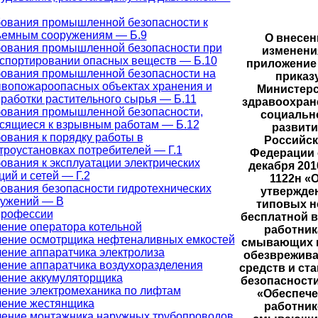
ования промышленной безопасности к
ъемным сооружениям — Б.9
О внесен
ования промышленной безопасности при
изменени
спортировании опасных веществ — Б.10
приложение 
ования промышленной безопасности на
приказ
вопожароопасных объектах хранения и
Министер
работки растительного сырья — Б.11
здравоохран
ования промышленной безопасности,
социальн
сящиеся к взрывным работам — Б.12
развити
ования к порядку работы в
Российс
троустановках потребителей — Г.1
Федерации 
ования к эксплуатации электрических
декабря 201
ций и сетей — Г.2
1122н «
ования безопасности гидротехнических
утвержде
ружений — В
типовых 
профессии
бесплатной 
ение оператора котельной
работни
ение осмотрщика нефтеналивных емкостей
смывающих и
ение аппаратчика электролиза
обезврежив
ение аппаратчика воздухоразделения
средств и ст
ение аккумуляторщика
безопасности
ение электромеханика по лифтам
«Обеспеч
ение жестянщика
работник
ение монтажника наружных трубопроводов