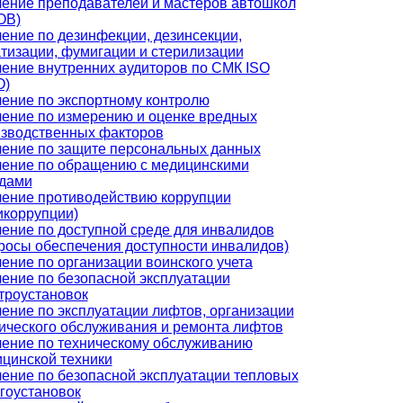
ение преподавателей и мастеров автошкол
ОВ)
ение по дезинфекции, дезинсекции,
тизации, фумигации и стерилизации
ение внутренних аудиторов по СМК ISO
О)
ение по экспортному контролю
ение по измерению и оценке вредных
зводственных факторов
ение по защите персональных данных
ение по обращению с медицинскими
дами
ение противодействию коррупции
икоррупции)
ение по доступной среде для инвалидов
росы обеспечения доступности инвалидов)
ение по организации воинского учета
ение по безопасной эксплуатации
троустановок
ение по эксплуатации лифтов, организации
ического обслуживания и ремонта лифтов
ение по техническому обслуживанию
цинской техники
ение по безопасной эксплуатации тепловых
гоустановок