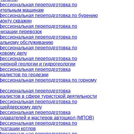
ессиональная переподготовка по
оительным машинам
ессиональная переподготовка по бурению
монту скважин
ессиональная переподготовка по
низации перевозок
ессиональная переподготовка по
альному обслуживанию
ессиональная переподготовка по
ховому делу
ессиональная переподготовка по
нерной геологии и гидрогеологии
ессиональная переподготовка
иалистов по геодезии
ессиональная переподготовка по горному
ессиональная переподготовка
иалистов в сфере туристской деятельности
ессиональная переподготовка по
шейдерскому делу
ессиональная переподготовка
одавателей и мастеров автошкол (МПОВ)
ессиональная переподготовка по
луатации котлов
ессиональная переподготовка по