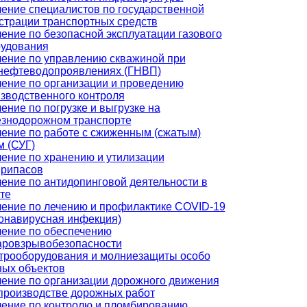
ение специалистов по государственной
страции транспортных средств
ение по безопасной эксплуатации газового
удования
ение по управлению скважиной при
нефтеводопроявлениях (ГНВП)
ение по организации и проведению
зводственного контроля
ение по погрузке и выгрузке на
знодорожном транспорте
ение по работе с сжиженным (сжатым)
м (СУГ)
ение по хранению и утилизации
припасов
ение по антидопинговой деятельности в
те
ение по лечению и профилактике COVID-19
онавирусная инфекция)
ение по обеспечению
ровзрывобезопасности
трооборудования и молниезащиты особо
ых объектов
ение по организации дорожного движения
производстве дорожных работ
ение по контролю и пломбированию