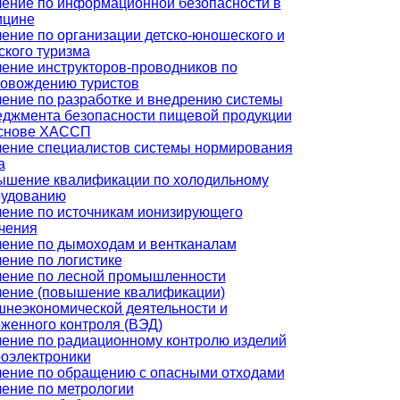
ение по информационной безопасности в
ицине
ение по организации детско-юношеского и
ского туризма
ение инструкторов-проводников по
овождению туристов
ение по разработке и внедрению системы
джмента безопасности пищевой продукции
основе ХАССП
ение специалистов системы нормирования
а
шение квалификации по холодильному
рудованию
ение по источникам ионизирующего
чения
ение по дымоходам и вентканалам
ение по логистике
ение по лесной промышленности
ение (повышение квалификации)
неэкономической деятельности и
женного контроля (ВЭД)
ение по радиационному контролю изделий
оэлектроники
ение по обращению с опасными отходами
ение по метрологии