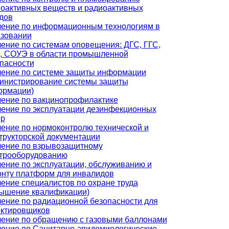
оактивных веществ и радиоактивных
дов
ение по информационным технологиям в
зовании
ение по системам оповещения: ДГС, ГГС,
, СОУЭ в области промышленной
пасности
ение по системе защиты информации
инистрирование системы защиты
ормации)
ение по вакцинопрофилактике
ение по эксплуатации дезинфекционных
ер
ение по нормоконтролю технической и
трукторской документации
ение по взрывозащитному
трооборудованию
ение по эксплуатации, обслуживанию и
нту платформ для инвалидов
ение специалистов по охране труда
ышение квалификации)
ение по радиационной безопасности для
ктировщиков
ение по обращению с газовыми баллонами
ение по Санитарно-эпидемиологические