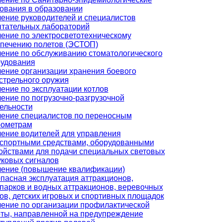
ования в образовании
ение руководителей и специалистов
тательных лабораторий
ение по электросветотехническому
печению полетов (ЭСТОП)
ение по обслуживанию стоматологического
удования
ение организации хранения боевого
стрельного оружия
ение по эксплуатации котлов
ение по погрузочно-разгрузочной
ельности
ение специалистов по переносным
рометрам
ение водителей для управления
спортными средствами, оборудованными
ойствами для подачи специальных световых
уковых сигналов
ение (повышение квалификации)
пасная эксплуатация аттракционов,
парков и водных аттракционов, веревочных
ов, детских игровых и спортивных площадок
ение по организации профилактической
ты, направленной на предупреждение