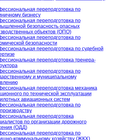
ессиональная переподготовка по
иничному бизнесу
ессиональная переподготовка по
ышленной безопасность опасных
зводственных объектов (ОПО)
ессиональная переподготовка по
омической безопасности
ессиональная переподготовка по судебной
ертизе
ессиональная переподготовка тренера-
руктора
ессиональная переподготовка по
дарственному и муниципальному
авлению
ессиональная переподготовка механика
ционного по технической эксплуатации
илотных авиационных систем
ессиональная переподготовка по
производству
ессиональная переподготовка
иалистов по организации дорожного
ения (ОДД)
ессиональная переподготовка по
щно-коммунальному хозяйству (ЖКХ)