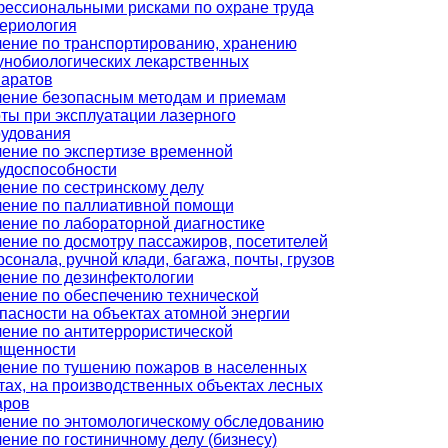
ессиональными рисками по охране труда
ериология
ение по транспортированию, хранению
нобиологических лекарственных
аратов
ение безопасным методам и приемам
ты при эксплуатации лазерного
удования
ение по экспертизе временной
удоспособности
ение по сестринскому делу
ение по паллиативной помощи
ение по лабораторной диагностике
ение по досмотру пассажиров, посетителей
рсонала, ручной клади, багажа, почты, грузов
ение по дезинфектологии
ение по обеспечению технической
пасности на объектах атомной энергии
ение по антитеррористической
ищенности
ение по тушению пожаров в населенных
тах, на производственных объектах лесных
аров
ение по энтомологическому обследованию
ение по гостиничному делу (бизнесу)