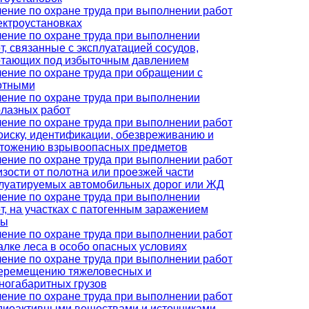
ение по охране труда при выполнении работ
ектроустановках
ение по охране труда при выполнении
т, связанные с эксплуатацией сосудов,
тающих под избыточным давлением
ение по охране труда при обращении с
отными
ение по охране труда при выполнении
лазных работ
ение по охране труда при выполнении работ
оиску, идентификации, обезвреживанию и
тожению взрывоопасных предметов
ение по охране труда при выполнении работ
изости от полотна или проезжей части
луатируемых автомобильных дорог или ЖД
ение по охране труда при выполнении
т, на участках с патогенным заражением
вы
ение по охране труда при выполнении работ
алке леса в особо опасных условиях
ение по охране труда при выполнении работ
еремещению тяжеловесных и
ногабаритных грузов
ение по охране труда при выполнении работ
диоактивными веществами и источниками