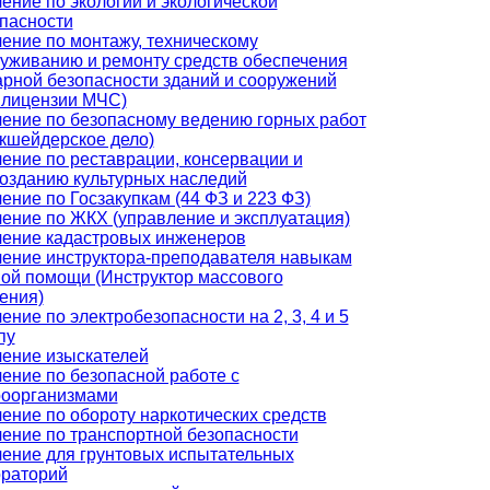
ение по экологии и экологической
пасности
ение по монтажу, техническому
уживанию и ремонту средств обеспечения
рной безопасности зданий и сооружений
 лицензии МЧС)
ение по безопасному ведению горных работ
кшейдерское дело)
ение по реставрации, консервации и
озданию культурных наследий
ение по Госзакупкам (44 ФЗ и 223 ФЗ)
ение по ЖКХ (управление и эксплуатация)
ение кадастровых инженеров
ение инструктора-преподавателя навыкам
ой помощи (Инструктор массового
ения)
ение по электробезопасности на 2, 3, 4 и 5
пу
ение изыскателей
ение по безопасной работе с
роорганизмами
ение по обороту наркотических средств
ение по транспортной безопасности
ение для грунтовых испытательных
раторий