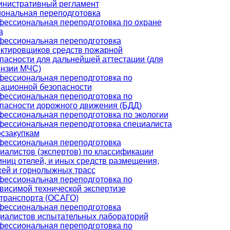
нистративный регламент
ональная переподготовка
ессиональная переподготовка по охране
а
ессиональная переподготовка
ктировщиков средств пожарной
пасности для дальнейшей аттестации (для
нзии МЧС)
ессиональная переподготовка по
ационной безопасности
ессиональная переподготовка по
пасности дорожного движения (БДД)
ессиональная переподготовка по экологии
ессиональная переподготовка специалиста
осзакупкам
ессиональная переподготовка
иалистов (экспертов) по классификации
иниц отелей, и иных средств размещения,
ей и горнолыжных трасс
ессиональная переподготовка по
висимой технической экспертизе
транспорта (ОСАГО)
ессиональная переподготовка
иалистов испытательных лабораторий
ессиональная переподготовка по