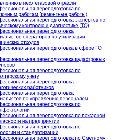
влению в нефтегазовой отрасли
ессиональная переподготовка по
лочным работам (ремонтные работы)
ессиональная переподготовка экспертов по
ическому контролю и диагностике (ТО)
ессиональная переподготовка
иалистов операторов по утилизации
цинских отходов
ессиональная переподготовка в сфере ГО
ессиональная переподготовка кадастровых
енеров
ессиональная переподготовка по
алтерскому учету
ессиональная переподготовка
гогических работников
ессиональная переподготовка
иалистов по управлению персоналом
ессиональная переподготовка по
нфектологии
ессиональная переподготовка по пожарной
пасности на предприятии
ессиональная переподготовка по
ологии и стандартизации
ессиональная переподготовка по Сметному