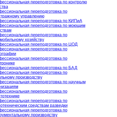
ессиональная переподготовка по контролю
ства
ессиональная переподготовка по
итражному управлению
ессиональная переподготовка по КИПиА
ессиональная переподготовка по моющим
ствам
ессиональная переподготовка по
мобильному хозяйству
ессиональная переподготовка по ЦОД
ессиональная переподготовка по
ографии
ессиональная переподготовка по
тронике
ессиональная переподготовка по БАД
ессиональная переподготовка по
льному производству
ессиональная переподготовка по научным
низациям
ессиональная переподготовка по
тотехнике
ессиональная переподготовка по
отехническим средствам разведки
ессиональная переподготовка по
рументальному производству