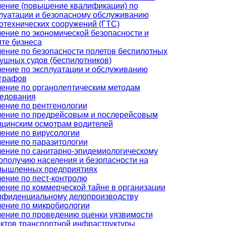
ение (повышение квалификации) по
луатации и безопасному обслуживанию
отехнических сооружений (ГТС)
ение по экономической безопасности и
те бизнеса
ение по безопасности полетов беспилотных
ушных судов (беспилотников)
ение по эксплуатации и обслуживанию
графов
ение по органолептическим методам
едования
ение по рентгенологии
ение по предрейсовым и послерейсовым
цинским осмотрам водителей
ение по вирусологии
ение по паразитологии
ение по санитарно-эпидемиологическому
ополучию населения и безопасности на
мышленных предприятиях
ение по пест-контролю
ение по коммерческой тайне в организации
нфиденциальному делопроизводству
ение по микробиологии
ение по проведению оценки уязвимости
ктов транспортной инфраструктуры