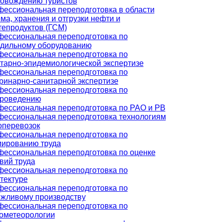
овождению туристов
ессиональная переподготовка в области
ма, хранения и отгрузки нефти и
епродуктов (ГСМ)
ессиональная переподготовка по
дильному оборудованию
ессиональная переподготовка по
тарно-эпидемиологической экспертизе
ессиональная переподготовка по
ринарно-санитарной экспертизе
ессиональная переподготовка по
ароведению
ессиональная переподготовка по РАО и РВ
ессиональная переподготовка технологиям
оперевозок
ессиональная переподготовка по
ированию труда
ессиональная переподготовка по оценке
вий труда
ессиональная переподготовка по
тектуре
ессиональная переподготовка по
жливому производству
ессиональная переподготовка по
ометеорологии