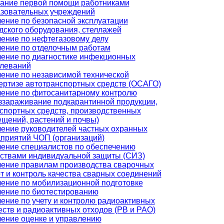
ание первой помощи работниками
зовательных учреждений
ение по безопасной эксплуатации
дского оборудования, стеллажей
ение по нефтегазовому делу
ение по отделочным работам
ение по диагностике инфекционных
леваний
ение по независимой технической
ертизе автотранспортных средств (ОСАГО)
ение по фитосанитарному контролю
ззараживание подкарантинной продукции,
спортных средств, производственных
щений, растений и почвы)
ение руководителей частных охранных
приятий ЧОП (организаций)
ение специалистов по обеспечению
ствами индивидуальной защиты (СИЗ)
ение правилам производства сварочных
т и контроль качества сварных соединений
ение по мобилизационной подготовке
ение по биотестированию
ение по учету и контролю радиоактивных
ств и радиоактивных отходов (РВ и РАО)
ение оценке и управлению