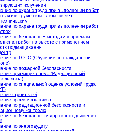
зирующих излучений
ение по охране труда при выполнении работ
чным инструментом, в том числе с
техническим
ение по охране труда при выполнении работ
атрах
ение по безопасным методам и приемам
лнения работ на высоте с применением
ств подмащивания
центр
ение по ГОЧС (Обучение по гражданской
оне)
ение по пожарной безопасности
ение приемщика лома (Радиационный
роль лома)
ение по специальной оценке условий труда
УТ)
ение строителей
ение проектировщиков
ение по радиационной безопасности и
ационному контролю
ение по безопасности дорожного движения
)
ение по энергоаудиту