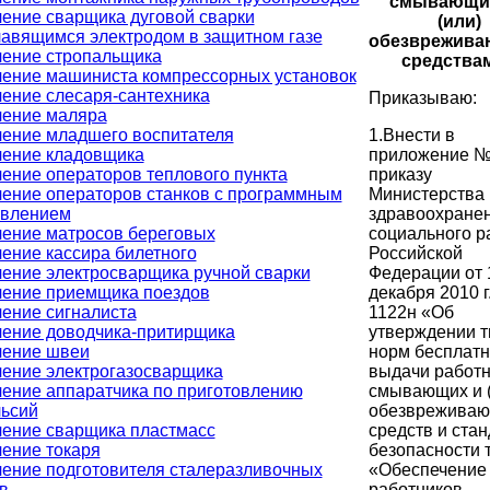
смывающи
ение сварщика дуговой сварки
(или)
авящимся электродом в защитном газе
обезврежив
ение стропальщика
средства
ение машиниста компрессорных установок
ение слесаря-сантехника
Приказываю:
ение маляра
1.Внести в
ение младшего воспитателя
приложение № 
ение кладовщика
приказу
ение операторов теплового пункта
Министерства
ение операторов станков с программным
здравоохранен
авлением
социального р
ение матросов береговых
Российской
ение кассира билетного
Федерации от 
ение электросварщика ручной сварки
декабря 2010 г
ение приемщика поездов
1122н «Об
ение сигналиста
утверждении 
ение доводчика-притирщика
норм бесплат
чение швеи
выдачи работ
ение электрогазосварщика
смывающих и (
ение аппаратчика по приготовлению
обезврежива
ьсий
средств и ста
ение сварщика пластмасс
безопасности 
ение токаря
«Обеспечение
ение подготовителя сталеразливочных
работников
в