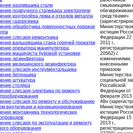
смывающими и
ение разливщика стали
обезврежива
ение подручного сталевара электропечи
средствами»
ение контролёра лома и отходов металла
(зарегистриро
ение газорезчика
Министерство
ение обработчика поверхностных пороков
юстиции Росси
лла
Федерации 22
ение слесаря-ремонтника
2011 г.,
ение вальцовщика стана горячей прокатки
регистрацион
ение оператора манипулятора
20562) с
ение машиниста буровой установки
изменениями,
ение дезинфектора
внесенными
ение медицинского дезинфектора
приказом
ение слесаря-инструментальщика
Министерства 
ение бетонщика
социальной з
ение штукатура
Российской
ение столяра
Федерации от 
ение слесаря-электрика по ремонту
февраля 2013 
трооборудования
48н (зарегист
ение слесаря по ремонту и обслуживанию
Министерство
ем вентиляции и кондиционирования
юстиции Росси
ение монтажника технологических
Федерации 15
опроводов
2013 г.,
ение слесаря по эксплуатации и ремонту
регистрацион
вого оборудования