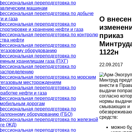
ессиональная переподготовка по
равлическим машинам
ессиональная переподготовка по добыче
О внесе
и и газа
ессиональная переподготовка по
изменени
спортировке и хранению нефти и газа
приказ
ессиональная переподготовка по контролю
ства нефти
Минтруд
ессиональная переподготовка по
егазовому оборудованию
1122н
ессиональная переподготовка по
емным хранилищам газа (ПХГ)
22.09.2017
ессиональная переподготовка по
распределению
ессиональная переподготовка по морским
Минтруд предл
тегазовым месторождениям
внести в Прав
ессиональная переподготовка по
выдачи поправ
работке нефти и газа
согласно кото
ессиональная переподготовка по
нормы выдачи
омобильным дорогам
смывающих и
ессиональная переподготовка по
обезврежива
баллонному оборудованию (ГБО)
средств:
ессиональная переподготовка по железной
ге (ЖД)
можно бу
ессиональная переподготовка по