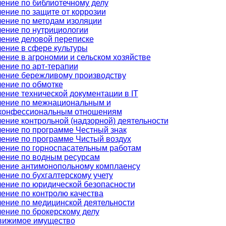
ение по библиотечному делу
ение по защите от коррозии
ение по методам изоляции
ение по нутрициологии
ение деловой переписке
ение в сфере культуры
ение в агрономии и сельском хозяйстве
ение по арт-терапии
ение бережливому производству
ение по обмотке
ение технической документации в IT
ение по межнациональным и
конфессиональным отношениям
ение контрольной (надзорной) деятельности
ение по программе Честный знак
ение по программе Чистый воздух
ение по горноспасательным работам
ение по водным ресурсам
ение антимонопольному комплаенсу
ение по бухгалтерскому учету
ение по юридической безопасности
ение по контролю качества
ение по медицинской деятельности
ение по брокерскому делу
вижимое имущество