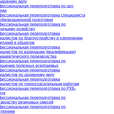
ардному делу
ессиональная переподготовка по арт-
пии
ессиональная переподготовка специалиста
обилизационной подготовке
ессиональная переподготовка по
ничьему хозяйству
ессиональная переподготовка
иалистов по благоустройству и озеленению
иторий и объектов
ессиональная переподготовка
иалистов по валидации (квалификации)
ацевтического производства
ессиональная переподготовка по
ащению полезных ископаемых
ессиональная переподготовка
иалистов по архивному делу
ессиональная переподготовка
иалистов по горноспасательным работам
ессиональная переподготовка по РХБ-
ите
ессиональная переподготовка по
зводству резиновых смесей
ессиональная переподготовка по
технике