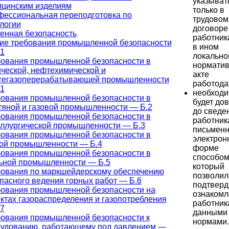
указыват
цинским изделиям
только в
ессиональная переподготовка по
трудовом
логии
договоре
нная безопасность
работника
е требования промышленной безопасности
в ином
1
локально
ования промышленной безопасности в
нормати
ческой, нефтехимической и
акте
тегазоперерабатывающей промышленности
работода
1
необход
ования промышленной безопасности в
будет до
яной и газовой промышленности — Б.2
до сведе
ования промышленной безопасности в
работник
ллургической промышленности — Б.3
письменн
ования промышленной безопасности в
электрон
ой промышленности — Б.4
форме
ования промышленной безопасности в
способом
ьной промышленности — Б.5
который
ования по маркшейдерскому обеспечению
позволил
пасного ведения горных работ — Б.6
подтверд
ования промышленной безопасности на
ознакомл
ктах газораспределения и газопотребления
работник
7
данными
ования промышленной безопасности к
нормами.
удованию, работающему под давлением —