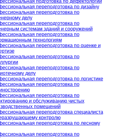
ессиональная подготовка по дефектологии
ессиональная переподготовка по дизайну
ессиональная переподготовка по
нерному делу
ессиональная переподготовка по
нерным системам зданий и сооружений
ессиональная переподготовка по
ормационным технологиям
ессиональная переподготовка по оценке и
ертизе
ессиональная переподготовка по
ллургии
ессиональная переподготовка по
иотечному делу
ессиональная переподготовка по логистике
ессиональная переподготовка по
иностроению
ессиональная переподготовка по
ктированию и обслуживанию чистых
изводственных помещений
ессиональная переподготовка специалиста
неразрушающему контролю
ессиональная переподготовка по лесному
ессиональная переподготовка по