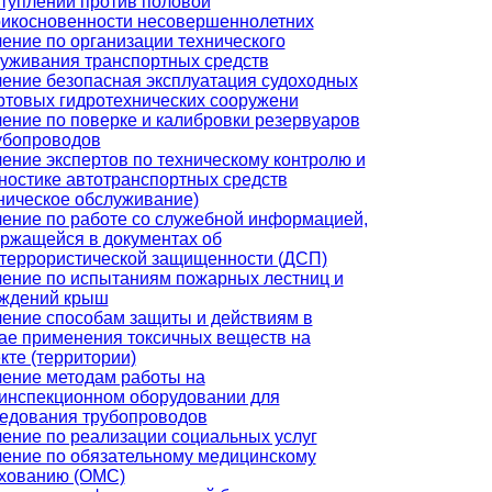
туплений против половой
икосновенности несовершеннолетних
ение по организации технического
уживания транспортных средств
ение безопасная эксплуатация судоходных
ртовых гидротехнических сооружени
ение по поверке и калибровки резервуаров
убопроводов
ение экспертов по техническому контролю и
ностике автотранспортных средств
ническое обслуживание)
ение по работе со служебной информацией,
ржащейся в документах об
террористической защищенности (ДСП)
ение по испытаниям пожарных лестниц и
аждений крыш
ение способам защиты и действиям в
ае применения токсичных веществ на
кте (территории)
ение методам работы на
инспекционном оборудовании для
едования трубопроводов
ение по реализации социальных услуг
ение по обязательному медицинскому
хованию (ОМС)