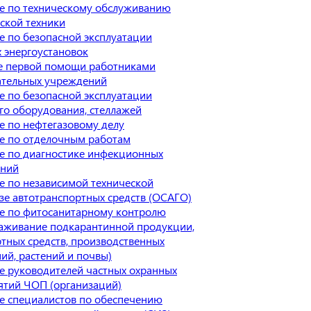
е по техническому обслуживанию
ской техники
 по безопасной эксплуатации
 энергоустановок
е первой помощи работниками
ательных учреждений
 по безопасной эксплуатации
го оборудования, стеллажей
е по нефтегазовому делу
е по отделочным работам
е по диагностике инфекционных
аний
е по независимой технической
зе автотранспортных средств (ОСАГО)
е по фитосанитарному контролю
раживание подкарантинной продукции,
тных средств, производственных
й, растений и почвы)
е руководителей частных охранных
ятий ЧОП (организаций)
е специалистов по обеспечению