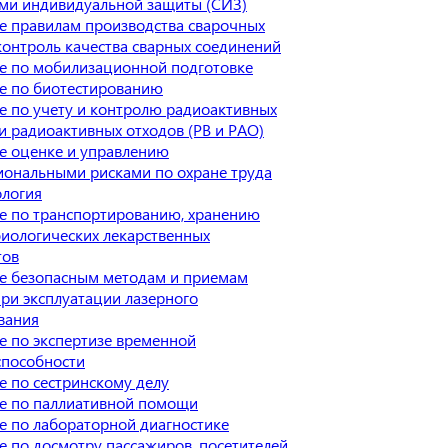
ами индивидуальной защиты (СИЗ)
е правилам производства сварочных
контроль качества сварных соединений
е по мобилизационной подготовке
е по биотестированию
е по учету и контролю радиоактивных
и радиоактивных отходов (РВ и РАО)
е оценке и управлению
иональными рисками по охране труда
ология
е по транспортированию, хранению
иологических лекарственных
тов
е безопасным методам и приемам
ри эксплуатации лазерного
вания
е по экспертизе временной
способности
 по сестринскому делу
е по паллиативной помощи
е по лабораторной диагностике
 по досмотру пассажиров, посетителей