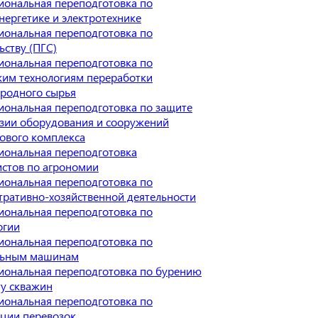
иональная переподготовка по
нергетике и электротехнике
иональная переподготовка по
ьству (ПГС)
иональная переподготовка по
ким технологиям переработки
ородного сырья
иональная переподготовка по защите
озии оборудования и сооружений
ового комплекса
иональная переподготовка
истов по агрономии
иональная переподготовка по
ративно-хозяйственной деятельности
иональная переподготовка по
огии
иональная переподготовка по
льным машинам
иональная переподготовка по бурению
ту скважин
иональная переподготовка по
ации перевозок