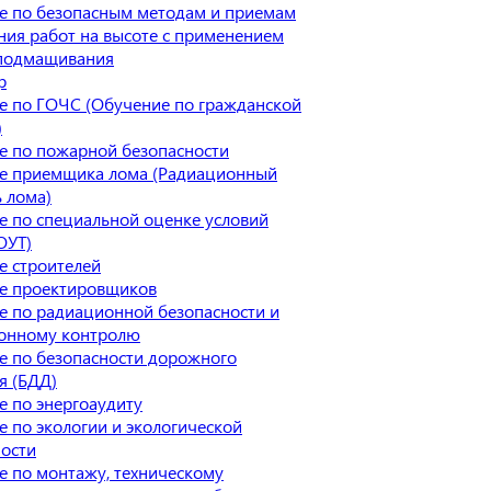
е по безопасным методам и приемам
ия работ на высоте с применением
 подмащивания
р
е по ГОЧС (Обучение по гражданской
)
е по пожарной безопасности
е приемщика лома (Радиационный
 лома)
е по специальной оценке условий
ОУТ)
е строителей
е проектировщиков
е по радиационной безопасности и
онному контролю
е по безопасности дорожного
я (БДД)
 по энергоаудиту
 по экологии и экологической
ности
е по монтажу, техническому