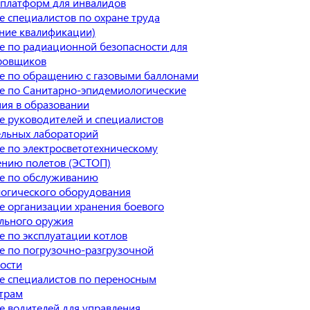
 платформ для инвалидов
 специалистов по охране труда
ние квалификации)
е по радиационной безопасности для
ровщиков
е по обращению с газовыми баллонами
е по Санитарно-эпидемиологические
ия в образовании
е руководителей и специалистов
ельных лабораторий
е по электросветотехническому
ению полетов (ЭСТОП)
е по обслуживанию
логического оборудования
е организации хранения боевого
ельного оружия
 по эксплуатации котлов
е по погрузочно-разгрузочной
ости
е специалистов по переносным
трам
 водителей для управления