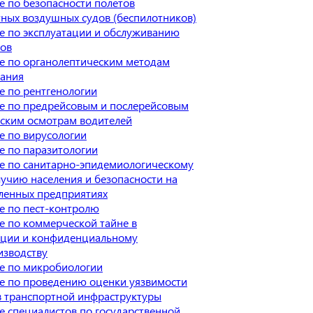
 по безопасности полетов
ных воздушных судов (беспилотников)
е по эксплуатации и обслуживанию
фов
е по органолептическим методам
вания
е по рентгенологии
е по предрейсовым и послерейсовым
ским осмотрам водителей
е по вирусологии
е по паразитологии
е по санитарно-эпидемиологическому
учию населения и безопасности на
енных предприятиях
е по пест-контролю
е по коммерческой тайне в
ации и конфиденциальному
изводству
е по микробиологии
е по проведению оценки уязвимости
в транспортной инфраструктуры
 специалистов по государственной