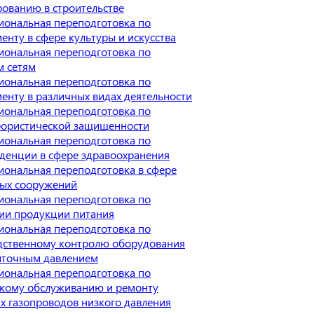
ованию в строительстве
иональная переподготовка по
нту в сфере культуры и искусства
иональная переподготовка по
м сетям
иональная переподготовка по
нту в различных видах деятельности
иональная переподготовка по
рористической защищенности
иональная переподготовка по
денции в сфере здравоохранения
иональная переподготовка в сфере
ых сооружений
иональная переподготовка по
гии продукции питания
иональная переподготовка по
дственному контролю оборудования
ыточным давлением
иональная переподготовка по
скому обслуживанию и ремонту
х газопроводов низкого давления