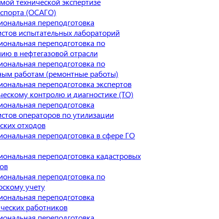
мой технической экспертизе
нспорта (ОСАГО)
иональная переподготовка
истов испытательных лабораторий
иональная переподготовка по
ию в нефтегазовой отрасли
иональная переподготовка по
ным работам (ремонтные работы)
иональная переподготовка экспертов
ческому контролю и диагностике (ТО)
иональная переподготовка
стов операторов по утилизации
ских отходов
ональная переподготовка в сфере ГО
иональная переподготовка кадастровых
ов
иональная переподготовка по
рскому учету
иональная переподготовка
ческих работников
иональная переподготовка