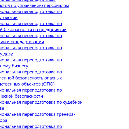
истов по управлению персоналом
иональная переподготовка по
ктологии
иональная переподготовка по
й безопасности на предприятии
иональная переподготовка по
ии и стандартизации
иональная переподготовка по
у делу
иональная переподготовка по
чному бизнесу
иональная переподготовка по
енной безопасность опасных
дственных объектов (ОПО)
иональная переподготовка по
ческой безопасности
иональная переподготовка по судебной
зе
иональная переподготовка тренера-
тора
иональная переподготовка по