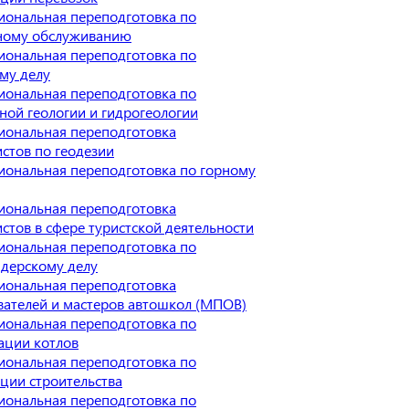
иональная переподготовка по
ному обслуживанию
иональная переподготовка по
му делу
иональная переподготовка по
ой геологии и гидрогеологии
иональная переподготовка
стов по геодезии
иональная переподготовка по горному
иональная переподготовка
стов в сфере туристской деятельности
иональная переподготовка по
дерскому делу
иональная переподготовка
вателей и мастеров автошкол (МПОВ)
иональная переподготовка по
ации котлов
иональная переподготовка по
ции строительства
иональная переподготовка по