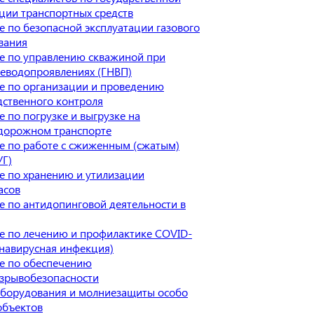
ции транспортных средств
 по безопасной эксплуатации газового
вания
е по управлению скважиной при
теводопроявлениях (ГНВП)
е по организации и проведению
дственного контроля
 по погрузке и выгрузке на
дорожном транспорте
е по работе с сжиженным (сжатым)
УГ)
е по хранению и утилизации
асов
 по антидопинговой деятельности в
е по лечению и профилактике COVID-
навирусная инфекция)
е по обеспечению
зрывобезопасности
оборудования и молниезащиты особо
объектов