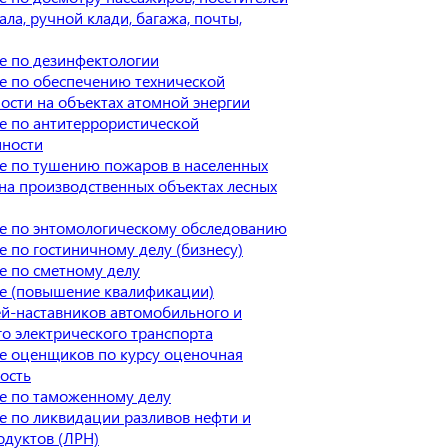
ала, ручной клади, багажа, почты,
е по дезинфектологии
е по обеспечению технической
ости на объектах атомной энергии
е по антитеррористической
ности
е по тушению пожаров в населенных
 на производственных объектах лесных
е по энтомологическому обследованию
 по гостиничному делу (бизнесу)
е по сметному делу
е (повышение квалификации)
й-наставников автомобильного и
о электрического транспорта
е оценщиков по курсу оценочная
ость
е по таможенному делу
 по ликвидации разливов нефти и
одуктов (ЛРН)