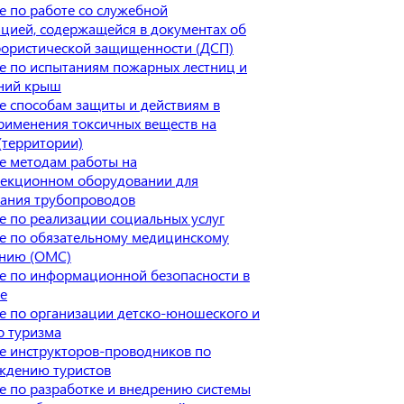
 по работе со служебной
цией, содержащейся в документах об
рористической защищенности (ДСП)
е по испытаниям пожарных лестниц и
ний крыш
е способам защиты и действиям в
рименения токсичных веществ на
(территории)
е методам работы на
пекционном оборудовании для
вания трубопроводов
 по реализации социальных услуг
е по обязательному медицинскому
анию (ОМС)
е по информационной безопасности в
е
е по организации детско-юношеского и
о туризма
е инструкторов-проводников по
ждению туристов
е по разработке и внедрению системы