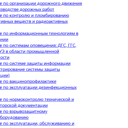
е по организации дорожного движения
изводстве дорожных работ
е по контролю и пломбированию
тивных веществ и радиоактивных
е по информационным технологиям в
ании
 по системам оповещения: ДГС, ГГС,
УЭ в области промышленной
ности
е по системе защиты информации
стрирование системы защиты
ции)
е по вакцинопрофилактике
е по эксплуатации дезинфекционных
е по нормоконтролю технической и
кторской документации
е по взрывозащитному
оборудованию
 по эксплуатации, обслуживанию и