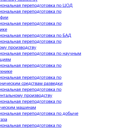
иональная переподготовка по ЦОД
иональная переподготовка по
афии
иональная переподготовка по
нике
иональная переподготовка по БАД
иональная переподготовка по
ому производству
иональная переподготовка по научным
ациям
иональная переподготовка по
ехнике
иональная переподготовка по
ническим средствам разведки
иональная переподготовка по
ентальному производству
иональная переподготовка по
ическим машинам
иональная переподготовка по добыче
газа
иональная переподготовка по