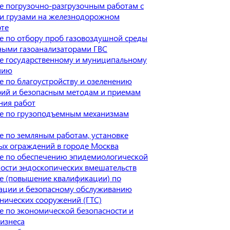
е погрузочно-разгрузочным работам с
и грузами на железнодорожном
рте
е по отбору проб газовоздушной среды
ными газоанализаторами ГВС
е государственному и муниципальному
нию
 по благоустройству и озеленению
рий и безопасным методам и приемам
ния работ
е по грузоподъемным механизмам
 по земляным работам, установке
ых ограждений в городе Москва
е по обеспечению эпидемиологической
ости эндоскопических вмешательств
е (повышение квалификации) по
тации и безопасному обслуживанию
нических сооружений (ГТС)
 по экономической безопасности и
изнеса