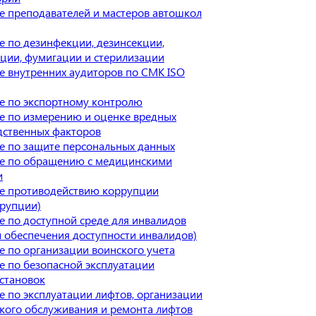
е преподавателей и мастеров автошкол
 по дезинфекции, дезинсекции,
ции, фумигации и стерилизации
е внутренних аудиторов по СМК ISO
е по экспортному контролю
е по измерению и оценке вредных
дственных факторов
е по защите персональных данных
е по обращению с медицинскими
и
е противодействию коррупции
ррупции)
 по доступной среде для инвалидов
 обеспечения доступности инвалидов)
 по организации воинского учета
 по безопасной эксплуатации
становок
 по эксплуатации лифтов, организации
кого обслуживания и ремонта лифтов