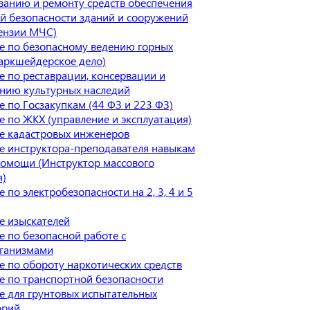
ванию и ремонту средств обеспечения
й безопасности зданий и сооружений
цензии МЧС)
е по безопасному ведению горных
аркшейдерское дело)
 по реставрации, консервации и
анию культурных наследий
 по Госзакупкам (44 ФЗ и 223 ФЗ)
 по ЖКХ (управление и эксплуатация)
е кадастровых инженеров
е инструктора-преподавателя навыкам
помощи (Инструктор массового
я)
 по электробезопасности на 2, 3, 4 и 5
е изыскателей
 по безопасной работе с
ганизмами
 по обороту наркотических средств
е по транспортной безопасности
 для грунтовых испытательных
орий