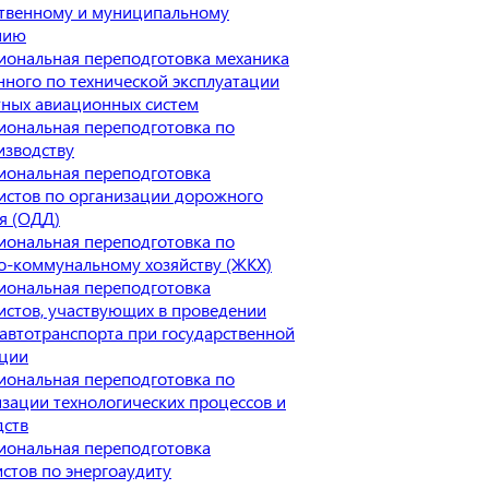
ственному и муниципальному
нию
иональная переподготовка механика
ного по технической эксплуатации
тных авиационных систем
иональная переподготовка по
изводству
иональная переподготовка
истов по организации дорожного
я (ОДД)
иональная переподготовка по
-коммунальному хозяйству (ЖКХ)
иональная переподготовка
истов, участвующих в проведении
автотранспорта при государственной
ации
иональная переподготовка по
зации технологических процессов и
дств
иональная переподготовка
стов по энергоаудиту