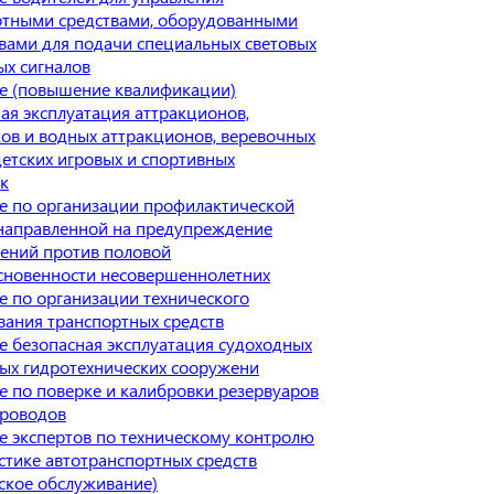
ртными средствами, оборудованными
вами для подачи специальных световых
ых сигналов
е (повышение квалификации)
ая эксплуатация аттракционов,
ов и водных аттракционов, веревочных
детских игровых и спортивных
к
е по организации профилактической
 направленной на предупреждение
лений против половой
сновенности несовершеннолетних
 по организации технического
ания транспортных средств
 безопасная эксплуатация судоходных
ых гидротехнических сооружени
 по поверке и калибровки резервуаров
проводов
е экспертов по техническому контролю
стике автотранспортных средств
ское обслуживание)