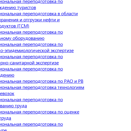
иональная переподготовка по
ждению туристов
ональная переподготовка в области
хранения и отгрузки нефти и
одуктов (ГСМ)
иональная переподготовка по
ьному оборудованию
иональная переподготовка по
но-эпидемиологической экспертизе
иональная переподготовка по
рно-санитарной экспертизе
иональная переподготовка по
едению
иональная переподготовка по РАО и РВ
иональная переподготовка технологиям
ревозок
иональная переподготовка по
ванию труда
иональная переподготовка по оценке
труда
иональная переподготовка по
уре