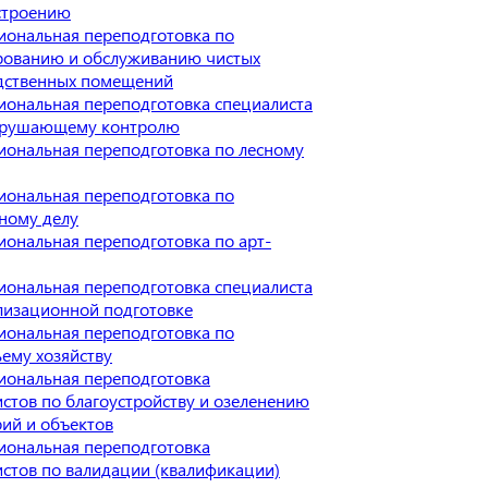
троению
иональная переподготовка по
рованию и обслуживанию чистых
дственных помещений
иональная переподготовка специалиста
зрушающему контролю
иональная переподготовка по лесному
иональная переподготовка по
ному делу
ональная переподготовка по арт-
иональная переподготовка специалиста
лизационной подготовке
иональная переподготовка по
ему хозяйству
иональная переподготовка
стов по благоустройству и озеленению
ий и объектов
иональная переподготовка
стов по валидации (квалификации)