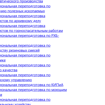
втического производства
иональная переподготовка по
нию полезных ископаемых
иональная переподготовка
стов по архивному делу
иональная переподготовка
стов по горноспасательным работам
иональная переподготовка по РХБ-
иональная переподготовка по
ству резиновых смесей
иональная переподготовка по
ике
иональная переподготовка по
ю качества
иональная переподготовка по
жному управлению
иональная переподготовка по КИПиА
иональная переподготовка по моющим
ам
иональная переподготовка по
ильному хозяйству