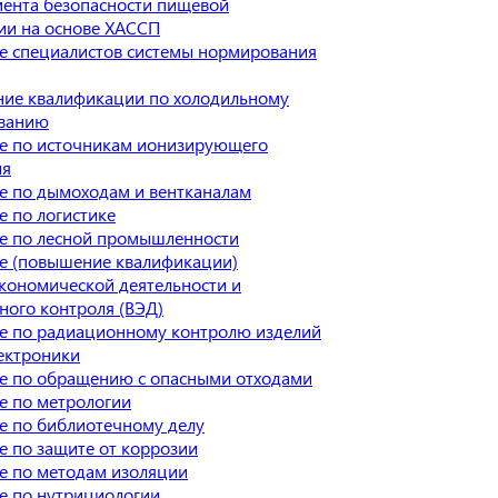
ента безопасности пищевой
ии на основе ХАССП
е специалистов системы нормирования
ие квалификации по холодильному
ванию
е по источникам ионизирующего
ия
е по дымоходам и вентканалам
 по логистике
е по лесной промышленности
е (повышение квалификации)
кономической деятельности и
ного контроля (ВЭД)
е по радиационному контролю изделий
ектроники
е по обращению с опасными отходами
е по метрологии
е по библиотечному делу
 по защите от коррозии
е по методам изоляции
е по нутрициологии