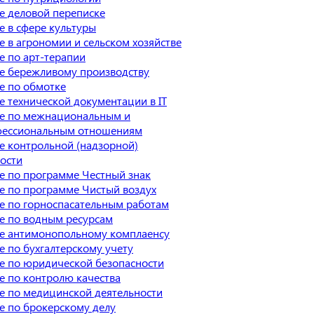
е деловой переписке
 в сфере культуры
 в агрономии и сельском хозяйстве
е по арт-терапии
е бережливому производству
е по обмотке
 технической документации в IT
е по межнациональным и
ессиональным отношениям
е контрольной (надзорной)
ости
е по программе Честный знак
е по программе Чистый воздух
е по горноспасательным работам
е по водным ресурсам
е антимонопольному комплаенсу
 по бухгалтерскому учету
е по юридической безопасности
е по контролю качества
е по медицинской деятельности
е по брокерскому делу