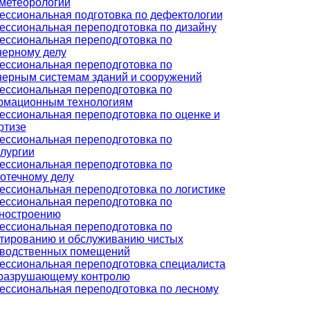
метеорологии
ссиональная подготовка по дефектологии
ссиональная переподготовка по дизайну
ссиональная переподготовка по
ерному делу
ссиональная переподготовка по
ерным системам зданий и сооружений
ссиональная переподготовка по
рмационным технологиям
ссиональная переподготовка по оценке и
ртизе
ссиональная переподготовка по
лургии
ссиональная переподготовка по
отечному делу
ссиональная переподготовка по логистике
ссиональная переподготовка по
ностроению
ссиональная переподготовка по
тированию и обслуживанию чистых
зводственных помещений
ссиональная переподготовка специалиста
еразрушающему контролю
ссиональная переподготовка по лесному