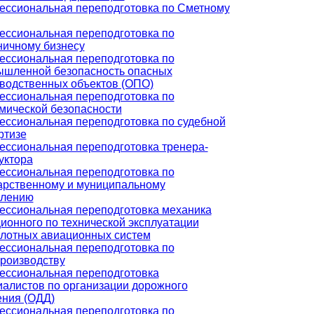
ссиональная переподготовка по Сметному
ссиональная переподготовка по
ничному бизнесу
ссиональная переподготовка по
шленной безопасность опасных
водственных объектов (ОПО)
ссиональная переподготовка по
мической безопасности
ссиональная переподготовка по судебной
ртизе
ссиональная переподготовка тренера-
уктора
ссиональная переподготовка по
арственному и муниципальному
влению
ссиональная переподготовка механика
ионного по технической эксплуатации
лотных авиационных систем
ссиональная переподготовка по
роизводству
ссиональная переподготовка
алистов по организации дорожного
ния (ОДД)
ссиональная переподготовка по