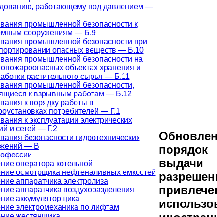
дованию, работающему под давлением —
вания промышленной безопасности к
емным сооружениям — Б.9
вания промышленной безопасности при
портировании опасных веществ — Б.10
вания промышленной безопасности на
опожароопасных объектах хранения и
аботки растительного сырья — Б.11
вания промышленной безопасности,
ящиеся к взрывным работам — Б.12
вания к порядку работы в
роустановках потребителей — Г.1
вания к эксплуатации электрических
ий и сетей — Г.2
Обновле
вания безопасности гидротехнических
ужений — В
порядок
рофессии
выдачи
ние оператора котельной
ние осмотрщика нефтеналивных емкостей
разрешен
ние аппаратчика электролиза
привлече
ние аппаратчика воздухоразделения
ние аккумуляторщика
использо
ние электромеханика по лифтам
ние жестянщика