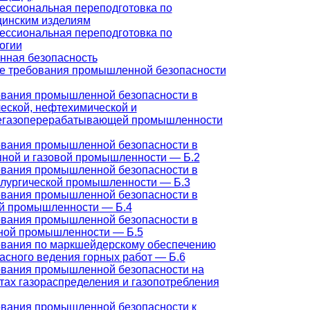
ссиональная переподготовка по
инским изделиям
ссиональная переподготовка по
огии
ная безопасность
 требования промышленной безопасности
вания промышленной безопасности в
еской, нефтехимической и
егазоперерабатывающей промышленности
вания промышленной безопасности в
ной и газовой промышленности — Б.2
вания промышленной безопасности в
лургической промышленности — Б.3
вания промышленной безопасности в
й промышленности — Б.4
вания промышленной безопасности в
ной промышленности — Б.5
вания по маркшейдерскому обеспечению
асного ведения горных работ — Б.6
вания промышленной безопасности на
тах газораспределения и газопотребления
вания промышленной безопасности к