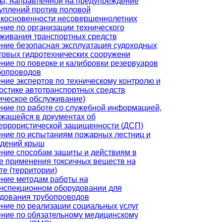
ы, направленной на предупреждение
уплений против половой
косновенности несовершеннолетних
ние по организации технического
живания транспортных средств
ние безопасная эксплуатация судоходных
товых гидротехнических сооружени
ние по поверке и калибровки резервуаров
бопроводов
ние экспертов по техническому контролю и
остике автотранспортных средств
ическое обслуживание)
ние по работе со служебной информацией,
жащейся в документах об
еррористической защищенности (ДСП)
ние по испытаниям пожарных лестниц и
ждений крыш
ние способам защиты и действиям в
е применения токсичных веществ на
те (территории)
ние методам работы на
нспекционном оборудовании для
дования трубопроводов
ние по реализации социальных услуг
ние по обязательному медицинскому