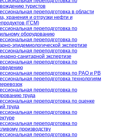
ссиональная переподготовка по
вождению туристов
ссиональная переподготовка в области
а, хранения и отгрузки нефти и
продуктов (ГСМ)
ссиональная переподготовка по
ильному оборудованию
ссиональная переподготовка по
арно-эпидемиологической экспертизе
ссиональная переподготовка по
инарно-санитарной экспертизе
ссиональная переподготовка по
роведению
ссиональная переподготовка по РАО и РВ
ссиональная переподготовка технологиям
перевозок
ссиональная переподготовка по
рованию труда
ссиональная переподготовка по оценке
ий труда
ссиональная переподготовка по
ектуре
ссиональная переподготовка по
ливому производству
ссиональная переподготовка по