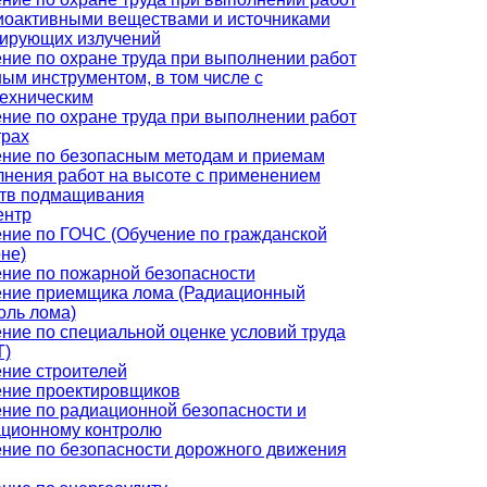
иоактивными веществами и источниками
ирующих излучений
ние по охране труда при выполнении работ
ным инструментом, в том числе с
ехническим
ние по охране труда при выполнении работ
трах
ние по безопасным методам и приемам
нения работ на высоте с применением
тв подмащивания
ентр
ние по ГОЧС (Обучение по гражданской
не)
ние по пожарной безопасности
ние приемщика лома (Радиационный
оль лома)
ние по специальной оценке условий труда
Т)
ние строителей
ние проектировщиков
ние по радиационной безопасности и
ционному контролю
ние по безопасности дорожного движения