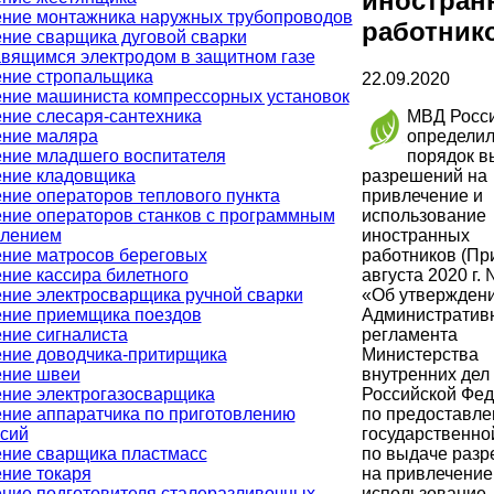
иностран
ние монтажника наружных трубопроводов
работник
ние сварщика дуговой сварки
вящимся электродом в защитном газе
ние стропальщика
22.09.2020
ние машиниста компрессорных установок
МВД Росс
ние слесаря-сантехника
определил
ние маляра
порядок в
ние младшего воспитателя
разрешений на
ние кладовщика
привлечение и
ние операторов теплового пункта
использование
ние операторов станков с программным
иностранных
влением
работников (При
ние матросов береговых
августа 2020 г.
ние кассира билетного
«Об утвержден
ние электросварщика ручной сварки
Административ
ние приемщика поездов
регламента
ние сигналиста
Министерства
ние доводчика-притирщика
внутренних дел
ение швеи
Российской Фе
ние электрогазосварщика
по предоставл
ние аппаратчика по приготовлению
государственно
сий
по выдаче раз
ние сварщика пластмасс
на привлечение
ние токаря
использование
ние подготовителя сталеразливочных