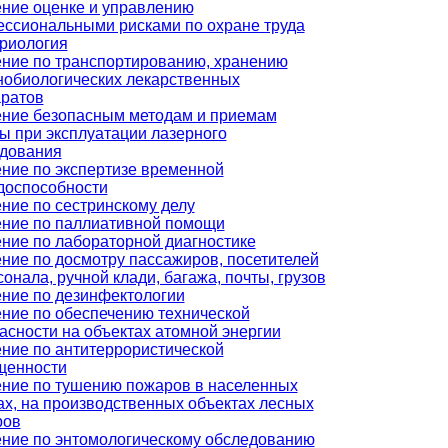
ние оценке и управлению
ссиональными рисками по охране труда
риология
ние по транспортированию, хранению
обиологических лекарственных
ратов
ние безопасным методам и приемам
ы при эксплуатации лазерного
дования
ние по экспертизе временной
доспособности
ние по сестринскому делу
ние по паллиативной помощи
ние по лабораторной диагностике
ние по досмотру пассажиров, посетителей
сонала, ручной клади, багажа, почты, грузов
ние по дезинфектологии
ние по обеспечению технической
асности на объектах атомной энергии
ние по антитеррористической
щенности
ние по тушению пожаров в населенных
ах, на производственных объектах лесных
ров
ние по энтомологическому обследованию