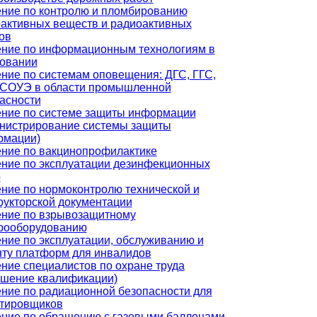
ние по контролю и пломбированию
активных веществ и радиоактивных
ов
ние по информационным технологиям в
овании
ние по системам оповещения: ДГС, ГГС,
 СОУЭ в области промышленной
асности
ние по системе защиты информации
нистрирование системы защиты
рмации)
ние по вакцинопрофилактике
ние по эксплуатации дезинфекционных
р
ние по нормоконтролю технической и
рукторской документации
ние по взрывозащитному
рооборудованию
ние по эксплуатации, обслуживанию и
ту платформ для инвалидов
ние специалистов по охране труда
шение квалификации)
ние по радиационной безопасности для
тировщиков
ние по обращению с газовыми баллонами