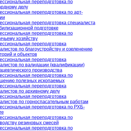
ссиональная переподготовка по
рдному делу
ссиональная переподготовка по арт-
ии
ссиональная переподготовка специалиста
билизационной подготовке
ссиональная переподготовка по
ичьему хозяйству
ссиональная переподготовка
алистов по благоустройству и озеленению
торий и объектов
ссиональная переподготовка
алистов по валидации (квалификации)
цевтического производства
ссиональная переподготовка по
щению полезных ископаемых
ссиональная переподготовка
алистов по архивному делу
ссиональная переподготовка
алистов по горноспасательным работам
ссиональная переподготовка по РХБ-
те
ссиональная переподготовка по
водству резиновых смесей
ссиональная переподготовка по