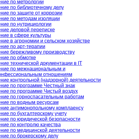
ние по метрологии
ние по библиотечному делу
ние по защите от коррозии
ние по методам изоляции
ние по нутрициологии
ние деловой переписке
ние в сфере культуры
ние в агрономии и сельском хозяйстве
ние по арт-терапии
ние бережливому производству
ние по обмотке
ние технической документации в IT
ние по межнациональным и
онфессиональным отношениям
ние контрольной (надзорной) деятельности
ние по программе Честный знак
ние по программе Чистый воздух
ние по горноспасательным работам
ние по водным ресурсам
ние антимонопольному комплаенсу
ние по бухгалтерскому учету
ние по юридической безопасности
ние по контролю качества
ние по медицинской деятельности
ние по брокерскому делу