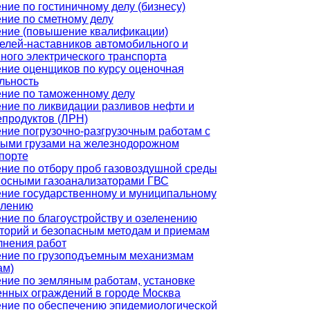
ние по гостиничному делу (бизнесу)
ние по сметному делу
ние (повышение квалификации)
елей-наставников автомобильного и
ного электрического транспорта
ние оценщиков по курсу оценочная
льность
ние по таможенному делу
ние по ликвидации разливов нефти и
продуктов (ЛРН)
ние погрузочно-разгрузочным работам с
ыми грузами на железнодорожном
порте
ние по отбору проб газовоздушной среды
осными газоанализаторами ГВС
ние государственному и муниципальному
влению
ние по благоустройству и озеленению
торий и безопасным методам и приемам
нения работ
ние по грузоподъемным механизмам
ам)
ние по земляным работам, установке
нных ограждений в городе Москва
ние по обеспечению эпидемиологической