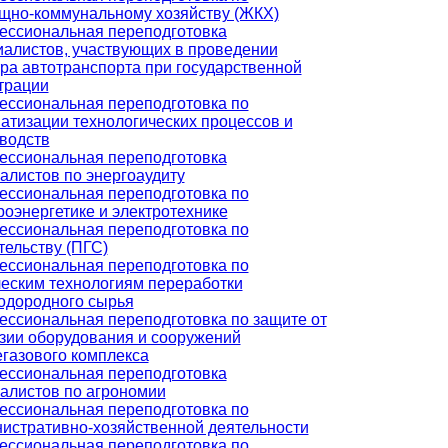
но-коммунальному хозяйству (ЖКХ)
ссиональная переподготовка
алистов, участвующих в проведении
ра автотранспорта при государственной
трации
ссиональная переподготовка по
атизации технологических процессов и
водств
ссиональная переподготовка
алистов по энергоаудиту
ссиональная переподготовка по
роэнергетике и электротехнике
ссиональная переподготовка по
тельству (ПГС)
ссиональная переподготовка по
еским технологиям переработки
одородного сырья
ссиональная переподготовка по защите от
зии оборудования и сооружений
газового комплекса
ссиональная переподготовка
алистов по агрономии
ссиональная переподготовка по
истративно-хозяйственной деятельности
ссиональная переподготовка по