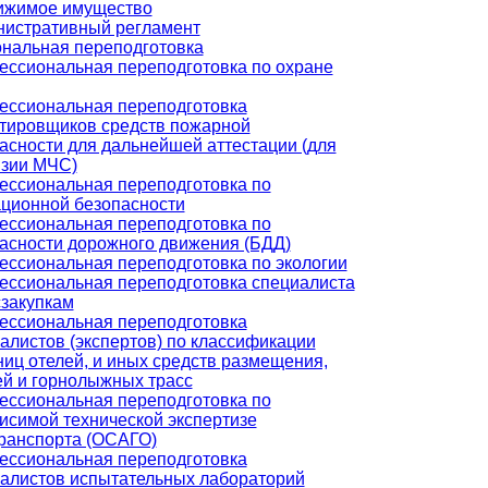
ижимое имущество
истративный регламент
нальная переподготовка
ссиональная переподготовка по охране
ссиональная переподготовка
тировщиков средств пожарной
асности для дальнейшей аттестации (для
зии МЧС)
ссиональная переподготовка по
ционной безопасности
ссиональная переподготовка по
асности дорожного движения (БДД)
ссиональная переподготовка по экологии
ссиональная переподготовка специалиста
сзакупкам
ссиональная переподготовка
алистов (экспертов) по классификации
ниц отелей, и иных средств размещения,
й и горнолыжных трасс
ссиональная переподготовка по
исимой технической экспертизе
ранспорта (ОСАГО)
ссиональная переподготовка
алистов испытательных лабораторий