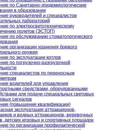
ние по Санитарно-эпидемиологические
вания в образовании
ние руководителей и специалистов
ательных лабораторий
ние по электросветотехническому
ечению полетов (ЭСТОП)
ние по обслуживанию стоматологического
дования
ние организации хранения боевого
трельного оружия
ние по эксплуатации котлов
ние по погрузочно-разгрузочной
льности
ние специалистов по переносным
ометрам
ние водителей для управления
портными средствами, оборудованными
йствами для подачи специальных световых
ковых сигналов
ние (повышение квалификации)
асная эксплуатация аттракционов,
арков и водных аттракционов, веревочных
в, детских игровых и спортивных площадок
ние по организации профилактической