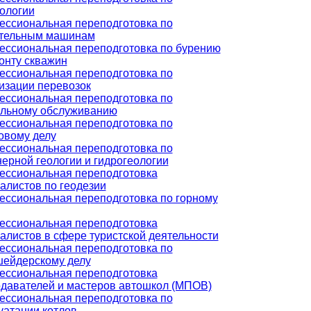
ологии
ссиональная переподготовка по
ительным машинам
ссиональная переподготовка по бурению
онту скважин
ссиональная переподготовка по
изации перевозок
ссиональная переподготовка по
льному обслуживанию
ссиональная переподготовка по
овому делу
ссиональная переподготовка по
ерной геологии и гидрогеологии
ссиональная переподготовка
алистов по геодезии
ссиональная переподготовка по горному
ссиональная переподготовка
алистов в сфере туристской деятельности
ссиональная переподготовка по
ейдерскому делу
ссиональная переподготовка
давателей и мастеров автошкол (МПОВ)
ссиональная переподготовка по
уатации котлов