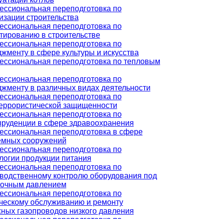
ссиональная переподготовка по
изации строительства
ссиональная переподготовка по
тированию в строительстве
ссиональная переподготовка по
жменту в сфере культуры и искусства
ссиональная переподготовка по тепловым
ссиональная переподготовка по
жменту в различных видах деятельности
ссиональная переподготовка по
еррористической защищенности
ссиональная переподготовка по
руденции в сфере здравоохранения
ссиональная переподготовка в сфере
емных сооружений
ссиональная переподготовка по
логии продукции питания
ссиональная переподготовка по
водственному контролю оборудования под
точным давлением
ссиональная переподготовка по
ческому обслуживанию и ремонту
ных газопроводов низкого давления