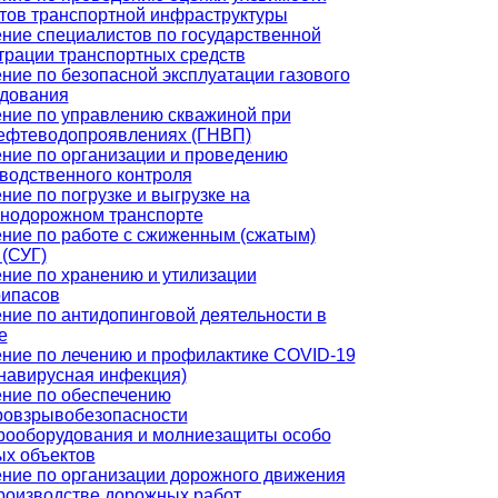
тов транспортной инфраструктуры
ние специалистов по государственной
трации транспортных средств
ние по безопасной эксплуатации газового
дования
ние по управлению скважиной при
ефтеводопроявлениях (ГНВП)
ние по организации и проведению
водственного контроля
ние по погрузке и выгрузке на
нодорожном транспорте
ние по работе с сжиженным (сжатым)
 (СУГ)
ние по хранению и утилизации
рипасов
ние по антидопинговой деятельности в
е
ние по лечению и профилактике COVID-19
навирусная инфекция)
ние по обеспечению
овзрывобезопасности
рооборудования и молниезащиты особо
х объектов
ние по организации дорожного движения
роизводстве дорожных работ