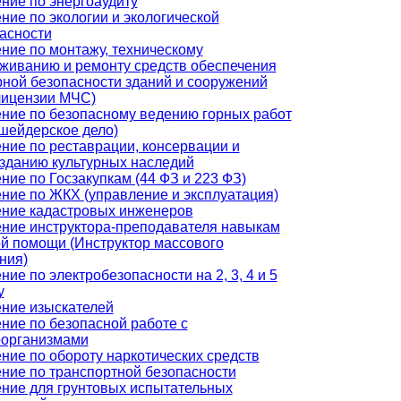
ние по энергоаудиту
ние по экологии и экологической
асности
ние по монтажу, техническому
живанию и ремонту средств обеспечения
ной безопасности зданий и сооружений
лицензии МЧС)
ние по безопасному ведению горных работ
шейдерское дело)
ние по реставрации, консервации и
зданию культурных наследий
ние по Госзакупкам (44 ФЗ и 223 ФЗ)
ние по ЖКХ (управление и эксплуатация)
ние кадастровых инженеров
ние инструктора-преподавателя навыкам
й помощи (Инструктор массового
ния)
ние по электробезопасности на 2, 3, 4 и 5
у
ние изыскателей
ние по безопасной работе с
оорганизмами
ние по обороту наркотических средств
ние по транспортной безопасности
ние для грунтовых испытательных