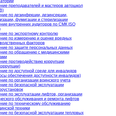
аторий
ние преподавателей и мастеров автошкол
В)
ние по дезинфекции, дезинсекции,
изации, фумигации и стерилизации
ние внутренних аудиторов по СМК ISO
)
ние по экспортному контролю
ние по измерению и оценке вредных
водственных факторов
ние по защите персональных данных
ние по обращению с медицинскими
ами
ние противодействию коррупции
коррупции)
ние по доступной среде для инвалидов
осы обеспечения доступности инвалидов)
ние по организации воинского учета
ние по безопасной эксплуатации
роустановок
ние по эксплуатации лифтов, организации
ческого обслуживания и ремонта лифтов
ние по техническому обслуживанию
инской техники
ние по безопасной эксплуатации тепловых