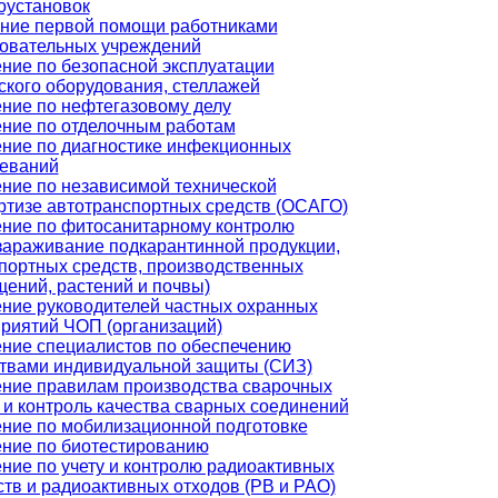
оустановок
ние первой помощи работниками
овательных учреждений
ние по безопасной эксплуатации
ского оборудования, стеллажей
ние по нефтегазовому делу
ние по отделочным работам
ние по диагностике инфекционных
еваний
ние по независимой технической
ртизе автотранспортных средств (ОСАГО)
ние по фитосанитарному контролю
зараживание подкарантинной продукции,
портных средств, производственных
ений, растений и почвы)
ние руководителей частных охранных
риятий ЧОП (организаций)
ние специалистов по обеспечению
твами индивидуальной защиты (СИЗ)
ние правилам производства сварочных
 и контроль качества сварных соединений
ние по мобилизационной подготовке
ние по биотестированию
ние по учету и контролю радиоактивных
тв и радиоактивных отходов (РВ и РАО)