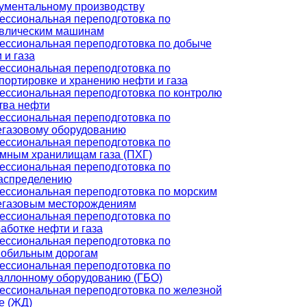
ументальному производству
ссиональная переподготовка по
авлическим машинам
ссиональная переподготовка по добыче
 и газа
ссиональная переподготовка по
портировке и хранению нефти и газа
ссиональная переподготовка по контролю
тва нефти
ссиональная переподготовка по
газовому оборудованию
ссиональная переподготовка по
мным хранилищам газа (ПХГ)
ссиональная переподготовка по
аспределению
ссиональная переподготовка по морским
егазовым месторождениям
ссиональная переподготовка по
аботке нефти и газа
ссиональная переподготовка по
мобильным дорогам
ссиональная переподготовка по
аллонному оборудованию (ГБО)
ссиональная переподготовка по железной
е (ЖД)