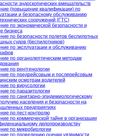
асности эндоскопических вмешательств
ние (повышение квалификации) по
уатации и безопасному обслуживанию
технических сооружений (ГТС)
ние по экономической безопасности и
е бизнеса
ние по безопасности полетов беспилотных
шных судов (беспилотников)
ние по эксплуатации и обслуживанию
рафов
ние по органолептическим методам
дования
ние по рентгенологии
ние по предрейсовым и послерейсовым
инским осмотрам водителей
ние по вирусологии
ние по паразитологии
ние по санитарно-эпидемиологическому
получию населения и безопасности на
ышленных предприятиях
ние по пест-контролю
ние по коммерческой тайне в организации
фиденциальному делопроизводству
ние по микробиологии
ние по проведению оценки уязвимости