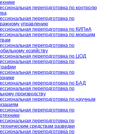
ехнике
ссиональная переподготовка по контролю
тва
ссиональная переподготовка по
тражному управлению
ссиональная переподготовка по КИПиА
ссиональная переподготовка по моющим
твам
ссиональная переподготовка по
обильному хозяйству
ссиональная переподготовка по ЦОД
ссиональная переподготовка по
графии
ссиональная переподготовка по
ронике
ссиональная переподготовка по БАД
ссиональная переподготовка по
ьному производству
ссиональная переподготовка по научным
изациям
ссиональная переподготовка по
отехнике
ссиональная переподготовка по
техническим средствам разведки
ссиональная переподготовка по