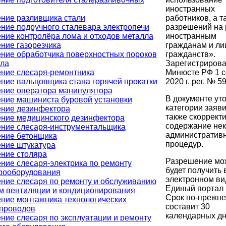
иностранных
работников, а т
ние разливщика стали
разрешений на 
ние подручного сталевара электропечи
иностранным
ние контролёра лома и отходов металла
гражданам и ли
ние газорезчика
гражданств».
ние обработчика поверхностных пороков
Зарегистрирова
ла
Минюсте РФ 1 с
ние слесаря-ремонтника
2020 г. рег. № 5
ние вальцовщика стана горячей прокатки
ние оператора манипулятора
В документе ут
ние машиниста буровой установки
категории заяви
ние дезинфектора
также скоррект
ние медицинского дезинфектора
содержание не
ние слесаря-инструментальщика
административ
ние бетонщика
процедур.
ние штукатура
ние столяра
Разрешение мо
ние слесаря-электрика по ремонту
будет получить 
рооборудования
электронном ви
ние слесаря по ремонту и обслуживанию
Единый портал г
м вентиляции и кондиционирования
Срок по-прежн
ние монтажника технологических
составит 30
проводов
календарных дн
ние слесаря по эксплуатации и ремонту