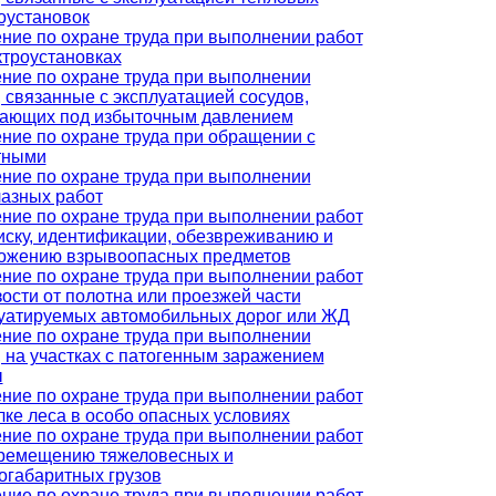
оустановок
ние по охране труда при выполнении работ
ктроустановках
ние по охране труда при выполнении
, связанные с эксплуатацией сосудов,
ающих под избыточным давлением
ние по охране труда при обращении с
тными
ние по охране труда при выполнении
азных работ
ние по охране труда при выполнении работ
иску, идентификации, обезвреживанию и
ожению взрывоопасных предметов
ние по охране труда при выполнении работ
зости от полотна или проезжей части
уатируемых автомобильных дорог или ЖД
ние по охране труда при выполнении
, на участках с патогенным заражением
ы
ние по охране труда при выполнении работ
лке леса в особо опасных условиях
ние по охране труда при выполнении работ
ремещению тяжеловесных и
огабаритных грузов
ние по охране труда при выполнении работ