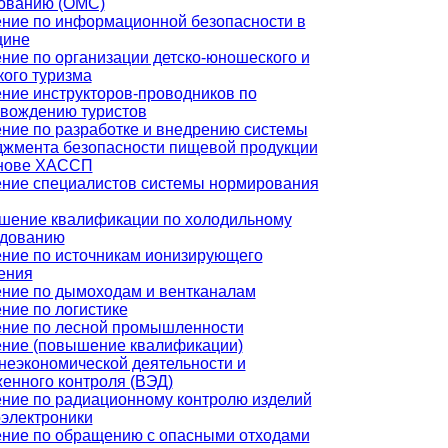
ованию (ОМС)
ние по информационной безопасности в
цине
ние по организации детско-юношеского и
кого туризма
ние инструкторов-проводников по
вождению туристов
ние по разработке и внедрению системы
жмента безопасности пищевой продукции
снове ХАССП
ние специалистов системы нормирования
ение квалификации по холодильному
удованию
ние по источникам ионизирующего
ения
ние по дымоходам и вентканалам
ние по логистике
ние по лесной промышленности
ние (повышение квалификации)
еэкономической деятельности и
енного контроля (ВЭД)
ние по радиационному контролю изделий
электроники
ние по обращению с опасными отходами