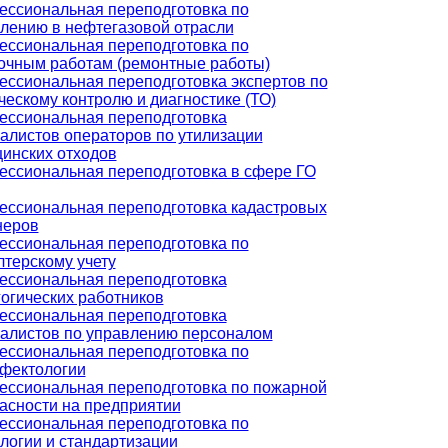
ссиональная переподготовка по
лению в нефтегазовой отрасли
ссиональная переподготовка по
очным работам (ремонтные работы)
ссиональная переподготовка экспертов по
ческому контролю и диагностике (ТО)
ссиональная переподготовка
алистов операторов по утилизации
инских отходов
ссиональная переподготовка в сфере ГО
ссиональная переподготовка кадастровых
неров
ссиональная переподготовка по
лтерскому учету
ссиональная переподготовка
огических работников
ссиональная переподготовка
алистов по управлению персоналом
ссиональная переподготовка по
фектологии
ссиональная переподготовка по пожарной
асности на предприятии
ссиональная переподготовка по
логии и стандартизации