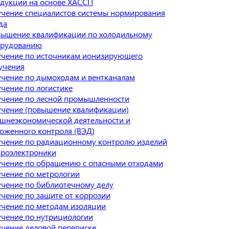
дукции на основе ХАССП
чение специалистов системы нормирования
да
ышение квалификации по холодильному
орудованию
чение по источникам ионизирующего
учения
чение по дымоходам и вентканалам
чение по логистике
чение по лесной промышленности
чение (повышение квалификации)
шнеэкономической деятельности и
оженного контроля (ВЭД)
чение по радиационному контролю изделий
роэлектроники
чение по обращению с опасными отходами
чение по метрологии
чение по библиотечному делу
чение по защите от коррозии
чение по методам изоляции
чение по нутрициологии
чение деловой переписке