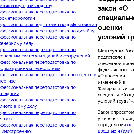
ежливому производству
закон «О
фессиональная переподготовка по
специальн
рометеорологии
фессиональная подготовка по дефектологии
оценки
фессиональная переподготовка по дизайну
условий т
фессиональная переподготовка по
енерному делу
фессиональная переподготовка по
Минтрудом Рос
енерным системам зданий и сооружений
подготовлен
фессиональная переподготовка по
очередной прое
ормационным технологиям
федерального з
фессиональная переподготовка по оценке и
«О внесении
пертизе
изменений в
фессиональная переподготовка по
Федеральный за
аллургии
специальной оц
фессиональная переподготовка по
условий труда”».
лиотечному делу
Законопроекто
фессиональная переподготовка по
уточняется поря
истике
определения
пе
фессиональная переподготовка по
вредных и (или)
шиностроению