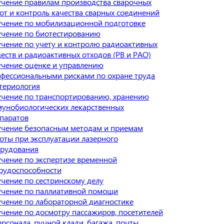
чение правилам производства сварочных
от и контроль качества сварных соединений
чение по мобилизационной подготовке
чение по биотестированию
чение по учету и контролю радиоактивных
еств и радиоактивных отходов (РВ и РАО)
чение оценке и управлению
фессиональными рисками по охране труда
териология
чение по транспортированию, хранению
унобиологических лекарственных
паратов
чение безопасным методам и приемам
оты при эксплуатации лазерного
рудования
чение по экспертизе временной
рудоспособности
чение по сестринскому делу
чение по паллиативной помощи
чение по лабораторной диагностике
чение по досмотру пассажиров, посетителей
ерсонала, ручной клади, багажа, почты,