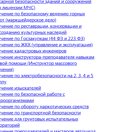
арной безопасности зданий и сооружений
я лицензии МЧС)
чение по безопасному ведению горных
от (маркшейдерское дело)
чение по реставрации, консервации и
созданию культурных наследий
чение по Госзакупкам (44 ФЗ и 223 ФЗ)
чение по ЖКХ (управление и эксплуатация)
чение кадастровых инженеров
чение инструктора-преподавателя навыкам
вой помощи (Инструктор массового
чения)
чение по электробезопасности на 2, 3, 4 и 5
ппу
чение изыскателей
чение по безопасной работе с
роорганизмами
чение по обороту наркотических средств
чение по транспортной безопасности
чение для грунтовых испытательных
ораторий
чение преподавателей и мастеров автошкол