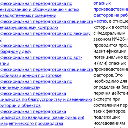
опасных
фессиональная переподготовка по
производственн
ектированию и обслуживанию чистых
факторов на ра
изводственных помещений
местах
, в отнош
фессиональная переподготовка специалиста
которых в соотв
неразрушающему контролю
с Федеральным
фессиональная переподготовка по лесному
законом №426-
у
проводится про
фессиональная переподготовка по
идентификации
бардному делу
потенциально в
фессиональная переподготовка по арт-
и (или) опасных
апии
производственн
фессиональная переподготовка специалиста
факторов. Это
мобилизационной подготовке
необходимо для
фессиональная переподготовка по
определения ба
тничьему хозяйству
перечня действ
фессиональная переподготовка
эксперта при
циалистов по благоустройству и озеленению
составлении пер
риторий и объектов
таких факторов,
фессиональная переподготовка
подлежащих
циалистов по валидации (квалификации)
исследованиям
мацевтического производства