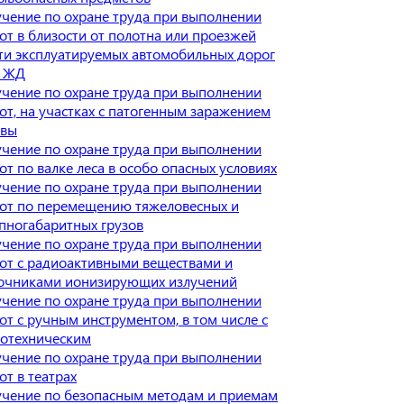
чение по охране труда при выполнении
от в близости от полотна или проезжей
ти эксплуатируемых автомобильных дорог
и ЖД
чение по охране труда при выполнении
от, на участках с патогенным заражением
чвы
чение по охране труда при выполнении
от по валке леса в особо опасных условиях
чение по охране труда при выполнении
от по перемещению тяжеловесных и
пногабаритных грузов
чение по охране труда при выполнении
от с радиоактивными веществами и
очниками ионизирующих излучений
чение по охране труда при выполнении
от с ручным инструментом, в том числе с
отехническим
чение по охране труда при выполнении
от в театрах
чение по безопасным методам и приемам