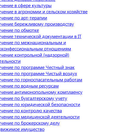
чение в сфере культуры
чение в агрономии и сельском хозяйстве
чение по арт-терапии
чение бережливому производству
чение по обмотке
чение технической документации в IT
чение по межнациональным и
конфессиональным отношениям
чение контрольной (надзорной)
тельности
чение по программе Честный знак
чение по программе Чистый воздух
чение по горноспасательным работам
чение по водным ресурсам
чение антимонопольному комплаенсу
чение по бухгалтерскому учету
чение по юридической безопасности
чение по контролю качества
чение по медицинской деятельности
чение по брокерскому делу
вижимое имущество