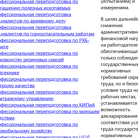
(испытаниям) и
фессиональная переподготовка по
измерениям.
гащению полезных ископаемых
фессиональная переподготовка
В целях дальней
циалистов по архивному делу
снижения
фессиональная переподготовка
административн
циалистов по горноспасательным работам
финансовой наг
фессиональная переподготовка по РХБ-
на работодателе
ите
обеспечивающи
фессиональная переподготовка по
только соблюде
изводству резиновых смесей
государственны
фессиональная переподготовка по
нормативных
атехнике
требований охр
фессиональная переподготовка по
труда, но и без
тролю качества
условия труда н
фессиональная переподготовка по
рабочих местах,
итражному управлению
устанавливается
фессиональная переподготовка по КИПиА
возможность
фессиональная переподготовка по моющим
декларирования
дствам
соответствия ус
фессиональная переподготовка по
труда государс
омобильному хозяйству
нормативным
фессиональная переподготовка по ЦОД