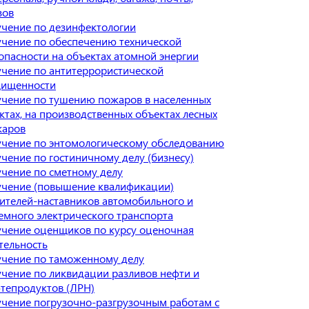
зов
чение по дезинфектологии
чение по обеспечению технической
опасности на объектах атомной энергии
чение по антитеррористической
ищенности
чение по тушению пожаров в населенных
ктах, на производственных объектах лесных
жаров
чение по энтомологическому обследованию
чение по гостиничному делу (бизнесу)
чение по сметному делу
чение (повышение квалификации)
ителей-наставников автомобильного и
емного электрического транспорта
чение оценщиков по курсу оценочная
тельность
чение по таможенному делу
чение по ликвидации разливов нефти и
тепродуктов (ЛРН)
чение погрузочно-разгрузочным работам с