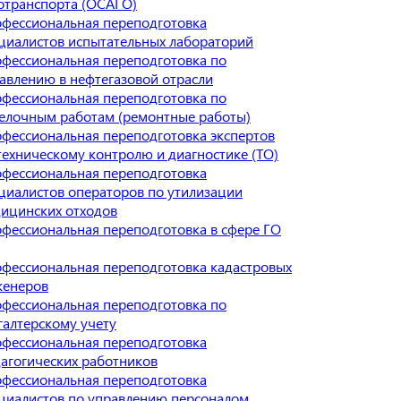
отранспорта (ОСАГО)
фессиональная переподготовка
циалистов испытательных лабораторий
фессиональная переподготовка по
авлению в нефтегазовой отрасли
фессиональная переподготовка по
елочным работам (ремонтные работы)
фессиональная переподготовка экспертов
техническому контролю и диагностике (ТО)
фессиональная переподготовка
циалистов операторов по утилизации
ицинских отходов
фессиональная переподготовка в сфере ГО
фессиональная переподготовка кадастровых
енеров
фессиональная переподготовка по
галтерскому учету
фессиональная переподготовка
агогических работников
фессиональная переподготовка
циалистов по управлению персоналом