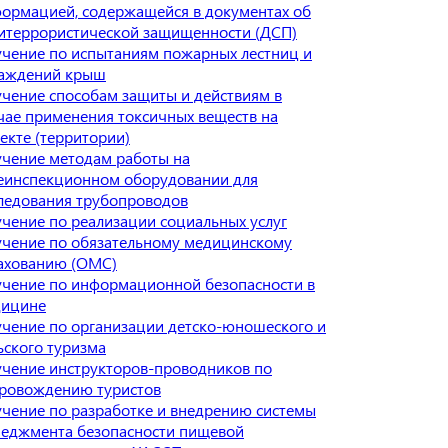
ормацией, содержащейся в документах об
итеррористической защищенности (ДСП)
чение по испытаниям пожарных лестниц и
аждений крыш
чение способам защиты и действиям в
чае применения токсичных веществ на
екте (территории)
чение методам работы на
еинспекционном оборудовании для
ледования трубопроводов
чение по реализации социальных услуг
чение по обязательному медицинскому
ахованию (ОМС)
чение по информационной безопасности в
дицине
чение по организации детско-юношеского и
ьского туризма
чение инструкторов-проводников по
ровождению туристов
чение по разработке и внедрению системы
еджмента безопасности пищевой