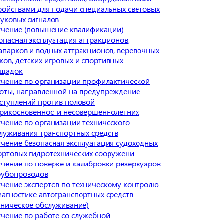
ройствами для подачи специальных световых
вуковых сигналов
чение (повышение квалификации)
опасная эксплуатация аттракционов,
апарков и водных аттракционов, веревочных
ков, детских игровых и спортивных
ощадок
чение по организации профилактической
оты, направленной на предупреждение
ступлений против половой
рикосновенности несовершеннолетних
чение по организации технического
луживания транспортных средств
чение безопасная эксплуатация судоходных
ортовых гидротехнических сооружени
чение по поверке и калибровки резервуаров
рубопроводов
чение экспертов по техническому контролю
иагностике автотранспортных средств
хническое обслуживание)
чение по работе со служебной