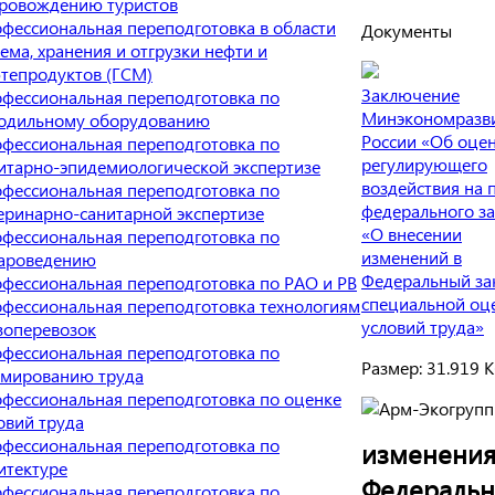
ровождению туристов
фессиональная переподготовка в области
Документы
ема, хранения и отгрузки нефти и
тепродуктов (ГСМ)
Заключение
фессиональная переподготовка по
Минэкономразв
одильному оборудованию
России «Об оце
фессиональная переподготовка по
регулирующего
итарно-эпидемиологической экспертизе
воздействия на 
фессиональная переподготовка по
федерального з
еринарно-санитарной экспертизе
«О внесении
фессиональная переподготовка по
изменений в
ароведению
Федеральный за
фессиональная переподготовка по РАО и РВ
специальной оц
фессиональная переподготовка технологиям
условий труда»
зоперевозок
фессиональная переподготовка по
Размер: 31.919 
мированию труда
фессиональная переподготовка по оценке
овий труда
фессиональная переподготовка по
изменения
итектуре
Федераль
фессиональная переподготовка по