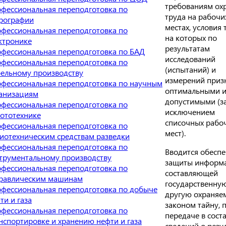
требованиям ох
фессиональная переподготовка по
труда на рабочи
рографии
местах, условия 
фессиональная переподготовка по
на которых по
ктронике
результатам
фессиональная переподготовка по БАД
исследований
фессиональная переподготовка по
(испытаний) и
ельному производству
измерений приз
фессиональная переподготовка по научным
оптимальными 
анизациям
допустимыми (з
фессиональная переподготовка по
исключением
ототехнике
списочных рабо
фессиональная переподготовка по
мест).
иотехническим средствам разведки
фессиональная переподготовка по
Вводится обесп
трументальному производству
защиты информ
фессиональная переподготовка по
составляющей
равлическим машинам
государственну
фессиональная переподготовка по добыче
другую охраня
ти и газа
законом тайну, 
фессиональная переподготовка по
передаче в сост
нспортировке и хранению нефти и газа
сведений о резу