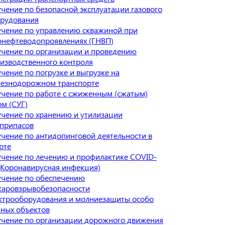
чение по безопасной эксплуатации газового
рудования
чение по управлению скважиной при
онефтеводопроявлениях (ГНВП)
чение по организации и проведению
изводственного контроля
чение по погрузке и выгрузке на
езнодорожном транспорте
чение по работе с сжиженным (сжатым)
ом (СУГ)
чение по хранению и утилизации
припасов
чение по антидопинговой деятельности в
рте
чение по лечению и профилактике COVID-
(Коронавирусная инфекция)
чение по обеспечению
аровзрывобезопасности
ктрооборудования и молниезащиты особо
ных объектов
чение по организации дорожного движения