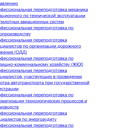
авлению
фессиональная переподготовка механика
ационного по технической эксплуатации
пилотных авиационных систем
фессиональная переподготовка по
опроизводству
фессиональная переподготовка
циалистов по организации дорожного
жения (ОДД)
фессиональная переподготовка по
ищно-коммунальному хозяйству (ЖКХ)
фессиональная переподготовка
циалистов, участвующих в проведении
отра автотранспорта при государственной
истрации
фессиональная переподготовка по
оматизации технологических процессов и
изводств
фессиональная переподготовка
циалистов по энергоаудиту
фессиональная переподготовка по