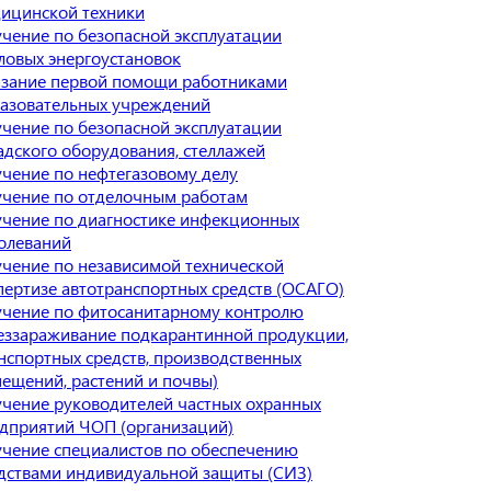
ицинской техники
чение по безопасной эксплуатации
ловых энергоустановок
зание первой помощи работниками
азовательных учреждений
чение по безопасной эксплуатации
адского оборудования, стеллажей
чение по нефтегазовому делу
чение по отделочным работам
чение по диагностике инфекционных
олеваний
чение по независимой технической
пертизе автотранспортных средств (ОСАГО)
чение по фитосанитарному контролю
еззараживание подкарантинной продукции,
нспортных средств, производственных
ещений, растений и почвы)
чение руководителей частных охранных
дприятий ЧОП (организаций)
чение специалистов по обеспечению
дствами индивидуальной защиты (СИЗ)