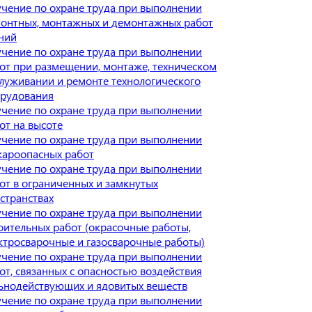
чение по охране труда при выполнении
онтных, монтажных и демонтажных работ
ний
чение по охране труда при выполнении
от при размещении, монтаже, техническом
луживании и ремонте технологического
рудования
чение по охране труда при выполнении
от на высоте
чение по охране труда при выполнении
ароопасных работ
чение по охране труда при выполнении
от в ограниченных и замкнутых
странствах
чение по охране труда при выполнении
оительных работ (окрасочные работы,
ктросварочные и газосварочные работы)
чение по охране труда при выполнении
от, связанных с опасностью воздействия
ьнодействующих и ядовитых веществ
чение по охране труда при выполнении