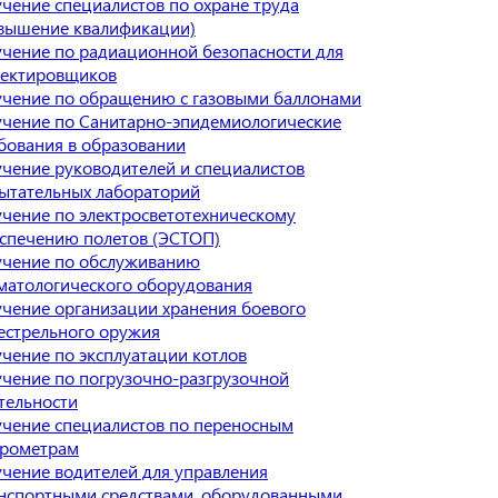
чение специалистов по охране труда
вышение квалификации)
чение по радиационной безопасности для
ектировщиков
чение по обращению с газовыми баллонами
чение по Санитарно-эпидемиологические
бования в образовании
чение руководителей и специалистов
ытательных лабораторий
чение по электросветотехническому
спечению полетов (ЭСТОП)
чение по обслуживанию
матологического оборудования
чение организации хранения боевого
естрельного оружия
чение по эксплуатации котлов
чение по погрузочно-разгрузочной
тельности
чение специалистов по переносным
рометрам
чение водителей для управления
нспортными средствами, оборудованными