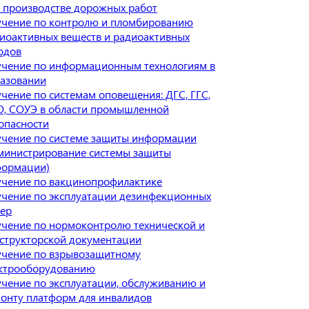
 производстве дорожных работ
чение по контролю и пломбированию
иоактивных веществ и радиоактивных
одов
чение по информационным технологиям в
азовании
чение по системам оповещения: ДГС, ГГС,
, СОУЭ в области промышленной
опасности
чение по системе защиты информации
министрирование системы защиты
ормации)
чение по вакцинопрофилактике
чение по эксплуатации дезинфекционных
ер
чение по нормоконтролю технической и
структорской документации
чение по взрывозащитному
ктрооборудованию
чение по эксплуатации, обслуживанию и
онту платформ для инвалидов