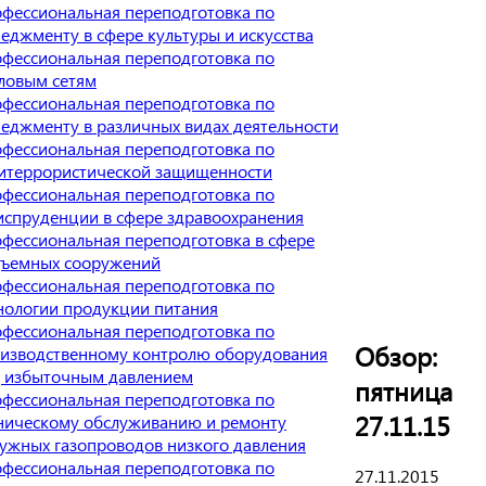
фессиональная переподготовка по
еджменту в сфере культуры и искусства
фессиональная переподготовка по
ловым сетям
фессиональная переподготовка по
еджменту в различных видах деятельности
фессиональная переподготовка по
итеррористической защищенности
фессиональная переподготовка по
спруденции в сфере здравоохранения
фессиональная переподготовка в сфере
ъемных сооружений
фессиональная переподготовка по
нологии продукции питания
фессиональная переподготовка по
Обзор:
изводственному контролю оборудования
 избыточным давлением
пятница
фессиональная переподготовка по
27.11.15
ническому обслуживанию и ремонту
ужных газопроводов низкого давления
фессиональная переподготовка по
27.11.2015