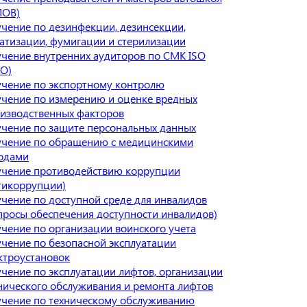
ПОВ)
чение по дезинфекции, дезинсекции,
атизации, фумигации и стерилизации
чение внутренних аудиторов по СМК ISO
О)
чение по экспортному контролю
чение по измерению и оценке вредных
изводственных факторов
чение по защите персональных данных
чение по обращению с медицинскими
одами
чение противодействию коррупции
тикоррупции)
чение по доступной среде для инвалидов
просы обеспечения доступности инвалидов)
чение по организации воинского учета
чение по безопасной эксплуатации
ктроустановок
чение по эксплуатации лифтов, организации
нического обслуживания и ремонта лифтов
чение по техническому обслуживанию