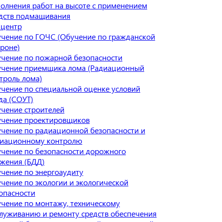
олнения работ на высоте с применением
дств подмащивания
 центр
чение по ГОЧС (Обучение по гражданской
роне)
чение по пожарной безопасности
чение приемщика лома (Радиационный
троль лома)
чение по специальной оценке условий
да (СОУТ)
чение строителей
чение проектировщиков
чение по радиационной безопасности и
иационному контролю
чение по безопасности дорожного
жения (БДД)
чение по энергоаудиту
чение по экологии и экологической
опасности
чение по монтажу, техническому
луживанию и ремонту средств обеспечения