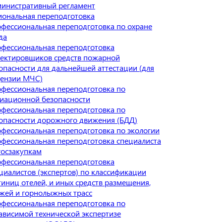
инистративный регламент
ональная переподготовка
фессиональная переподготовка по охране
да
фессиональная переподготовка
ектировщиков средств пожарной
опасности для дальнейшей аттестации (для
ензии МЧС)
фессиональная переподготовка по
иационной безопасности
фессиональная переподготовка по
опасности дорожного движения (БДД)
фессиональная переподготовка по экологии
фессиональная переподготовка специалиста
госзакупкам
фессиональная переподготовка
циалистов (экспертов) по классификации
тиниц отелей, и иных средств размещения,
жей и горнолыжных трасс
фессиональная переподготовка по
ависимой технической экспертизе