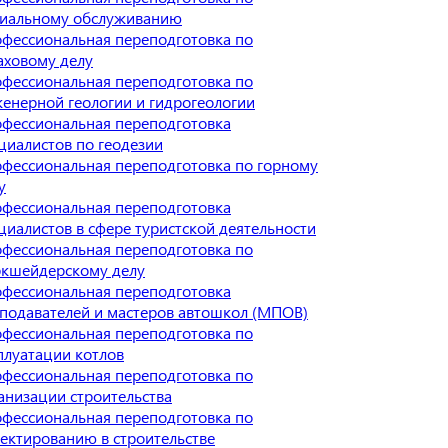
иальному обслуживанию
фессиональная переподготовка по
аховому делу
фессиональная переподготовка по
енерной геологии и гидрогеологии
фессиональная переподготовка
циалистов по геодезии
фессиональная переподготовка по горному
у
фессиональная переподготовка
циалистов в сфере туристской деятельности
фессиональная переподготовка по
кшейдерскому делу
фессиональная переподготовка
подавателей и мастеров автошкол (МПОВ)
фессиональная переподготовка по
плуатации котлов
фессиональная переподготовка по
анизации строительства
фессиональная переподготовка по
ектированию в строительстве