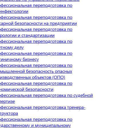
фессиональная переподготовка по
инфектологии
фессиональная переподготовка по
арной безопасности на предприятии
фессиональная переподготовка по
рологии и стандартизации
фессиональная переподготовка по
тному делу
фессиональная переподготовка по
тиничному бизнесу
фессиональная переподготовка по
мышленной безопасность опасных
изводственных объектов (ОПО)
фессиональная переподготовка по
номической безопасности
фессиональная переподготовка по судебной
пертизе
фессиональная переподготовка тренера-
труктора
фессиональная переподготовка по
ударственному и муниципальному