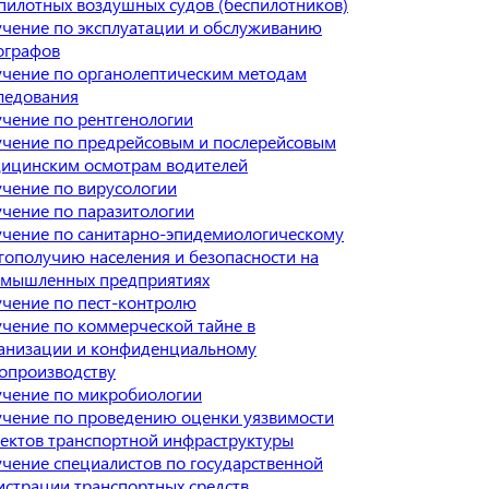
пилотных воздушных судов (беспилотников)
чение по эксплуатации и обслуживанию
ографов
чение по органолептическим методам
ледования
чение по рентгенологии
чение по предрейсовым и послерейсовым
ицинским осмотрам водителей
чение по вирусологии
чение по паразитологии
чение по санитарно-эпидемиологическому
гополучию населения и безопасности на
мышленных предприятиях
чение по пест-контролю
чение по коммерческой тайне в
анизации и конфиденциальному
опроизводству
чение по микробиологии
чение по проведению оценки уязвимости
ектов транспортной инфраструктуры
чение специалистов по государственной
истрации транспортных средств