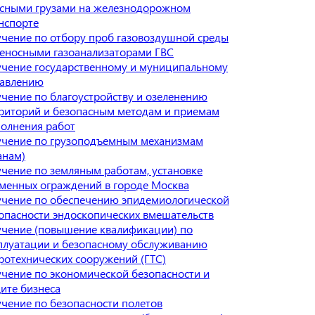
сными грузами на железнодорожном
нспорте
чение по отбору проб газовоздушной среды
еносными газоанализаторами ГВС
чение государственному и муниципальному
авлению
чение по благоустройству и озеленению
риторий и безопасным методам и приемам
олнения работ
чение по грузоподъемным механизмам
анам)
чение по земляным работам, установке
менных ограждений в городе Москва
чение по обеспечению эпидемиологической
опасности эндоскопических вмешательств
чение (повышение квалификации) по
плуатации и безопасному обслуживанию
ротехнических сооружений (ГТС)
чение по экономической безопасности и
ите бизнеса
чение по безопасности полетов