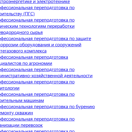
ктроэнергетике и электротехнике
фессиональная переподготовка по
оительству (ПГС)
фессиональная переподготовка по
ическим технологиям переработки
еводородного сырья
фессиональная переподготовка по защите
коррозии оборудования и сооружений
тегазового комплекса
фессиональная переподготовка
циалистов по агрономии
фессиональная переподготовка по
инистративно-хозяйственной деятельности
фессиональная переподготовка по
итологии
фессиональная переподготовка по
оительным машинам
фессиональная переподготовка по бурению
емонту скважин
фессиональная переподготовка по
анизации перевозок
фессиональная переподготовка по