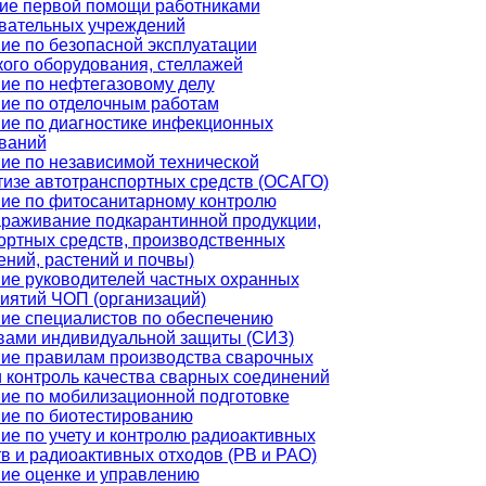
ие первой помощи работниками
вательных учреждений
ие по безопасной эксплуатации
кого оборудования, стеллажей
ие по нефтегазовому делу
ие по отделочным работам
ие по диагностике инфекционных
ваний
ие по независимой технической
тизе автотранспортных средств (ОСАГО)
ие по фитосанитарному контролю
араживание подкарантинной продукции,
ортных средств, производственных
ний, растений и почвы)
ие руководителей частных охранных
иятий ЧОП (организаций)
ие специалистов по обеспечению
вами индивидуальной защиты (СИЗ)
ие правилам производства сварочных
и контроль качества сварных соединений
ие по мобилизационной подготовке
ие по биотестированию
ие по учету и контролю радиоактивных
в и радиоактивных отходов (РВ и РАО)
ие оценке и управлению