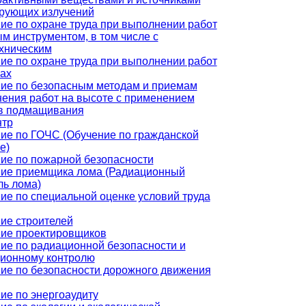
рующих излучений
ие по охране труда при выполнении работ
ым инструментом, в том числе с
хническим
ие по охране труда при выполнении работ
рах
ие по безопасным методам и приемам
ения работ на высоте с применением
в подмащивания
нтр
ие по ГОЧС (Обучение по гражданской
е)
ие по пожарной безопасности
ие приемщика лома (Радиационный
ль лома)
ие по специальной оценке условий труда
ие строителей
ие проектировщиков
ие по радиационной безопасности и
ионному контролю
ие по безопасности дорожного движения
ие по энергоаудиту