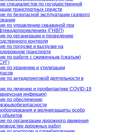
ие специалистов по государственной
рации транспортных средств
ие по безопасной эксплуатации газового
ования
ие по управлению скважиной при
фтеводопроявлениях (ГНВП)
ие по организации и проведению
одственного контроля
ие по погрузке и выгрузке на
одорожном транспорте
ие по работе с сжиженным (сжатым)
(СУГ)
ие по хранению и утилизации
пасов
ие по антидопинговой деятельности в
ие по лечению и профилактике COVID-19
авирусная инфекция)
ие по обеспечению
взрывобезопасности
ооборудования и молниезащиты особо
 объектов
ие по организации дорожного движения
оизводстве дорожных работ
ие по контролю и пломбированию