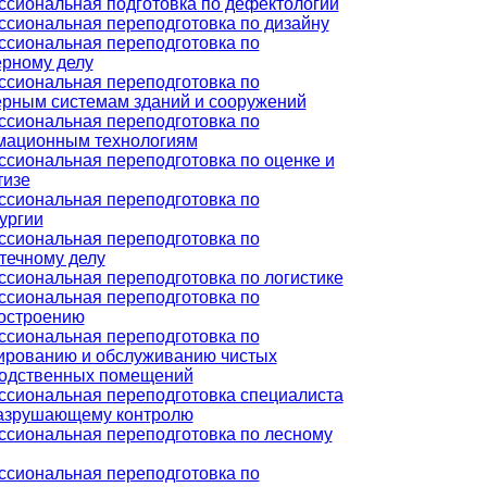
сиональная подготовка по дефектологии
сиональная переподготовка по дизайну
сиональная переподготовка по
рному делу
сиональная переподготовка по
рным системам зданий и сооружений
сиональная переподготовка по
ационным технологиям
сиональная переподготовка по оценке и
тизе
сиональная переподготовка по
ургии
сиональная переподготовка по
течному делу
сиональная переподготовка по логистике
сиональная переподготовка по
остроению
сиональная переподготовка по
ированию и обслуживанию чистых
одственных помещений
сиональная переподготовка специалиста
азрушающему контролю
сиональная переподготовка по лесному
сиональная переподготовка по