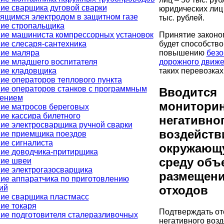
ие сварщика дуговой сварки
юридических лиц
ящимся электродом в защитном газе
тыс. рублей.
ие стропальщика
ие машиниста компрессорных установок
Принятие законо
ие слесаря-сантехника
будет способство
ие маляра
повышению
безо
ие младшего воспитателя
дорожного движ
ие кладовщика
таких перевозках
ие операторов теплового пункта
ие операторов станков с программным
Вводится
лением
мониторин
ие матросов береговых
ие кассира билетного
негативно
ие электросварщика ручной сварки
воздейств
ие приемщика поездов
ие сигналиста
окружающ
ие доводчика-притирщика
среду объ
ие швеи
ие электрогазосварщика
размещен
ие аппаратчика по приготовлению
отходов
ий
ие сварщика пластмасс
ие токаря
Подтверждать от
ие подготовителя сталеразливочных
негативного воз