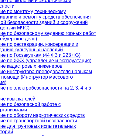
ие по экологии и экологической
сности
ие по монтажу, техническому
иванию и ремонту средств обеспечения
ой безопасности зданий и сооружений
ицензии МЧС)
ие по безопасному ведению горных работ
ейдерское дело)
ие по реставрации, консервации и
данию культурных наследий
ие по Госзакупкам (44 ФЗ и 223 ФЗ)
ие по ЖКХ (управление и эксплуатация)
ие кадастровых инженеров
ие инструктора-преподавателя навыкам
 помощи (Инструктор массового
ия)
е по электробезопасности на 2, 3, 4 и 5
ие изыскателей
ие по безопасной работе с
рганизмами
ие по обороту наркотических средств
ие по транспортной безопасности
ие для грунтовых испытательных
торий