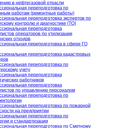
ению в нефтегазовой отрасли
сиональная переподготовка по
чным работам (ремонтные работы)
сиональная переподготовка экспертов по
ескому контролю и диагностике (ТО)
сиональная переподготовка
листов операторов по утилизации
нских отходов
сиональная переподготовка в сфере ГО
сиональная переподготовка кадастровых
еров
сиональная переподготовка по
терскому учету
сиональная переподготовка
гических работников
сиональная переподготовка
листов по управлению персоналом
сиональная переподготовка по
ектологии
сиональная переподготовка по пожарной
сности на предприятии
сиональная переподготовка по
огии и стандартизации
сиональная переподготовка по Сметному