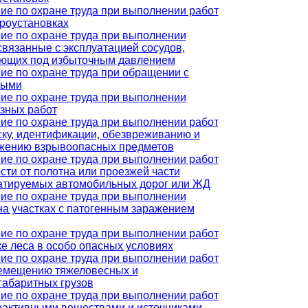
ие по охране труда при выполнении работ
троустановках
ие по охране труда при выполнении
 связанные с эксплуатацией сосудов,
ющих под избыточным давлением
ие по охране труда при обращении с
ными
ие по охране труда при выполнении
зных работ
ие по охране труда при выполнении работ
ску, идентификации, обезвреживанию и
жению взрывоопасных предметов
ие по охране труда при выполнении работ
ости от полотна или проезжей части
атируемых автомобильных дорог или ЖД
ие по охране труда при выполнении
 на участках с патогенным заражением
ие по охране труда при выполнении работ
ке леса в особо опасных условиях
ие по охране труда при выполнении работ
емещению тяжеловесных и
габаритных грузов
ие по охране труда при выполнении работ
оактивными веществами и источниками