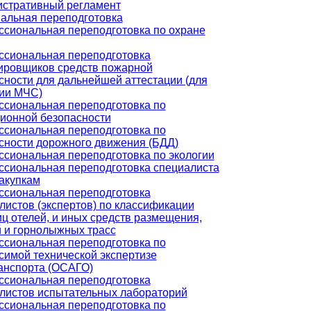
стративный регламент
альная переподготовка
сиональная переподготовка по охране
сиональная переподготовка
ировщиков средств пожарной
сности для дальнейшей аттестации (для
ии МЧС)
сиональная переподготовка по
ионной безопасности
сиональная переподготовка по
сности дорожного движения (БДД)
сиональная переподготовка по экологии
сиональная переподготовка специалиста
закупкам
сиональная переподготовка
листов (экспертов) по классификации
иц отелей, и иных средств размещения,
 и горнолыжных трасс
сиональная переподготовка по
симой технической экспертизе
анспорта (ОСАГО)
сиональная переподготовка
листов испытательных лабораторий
сиональная переподготовка по