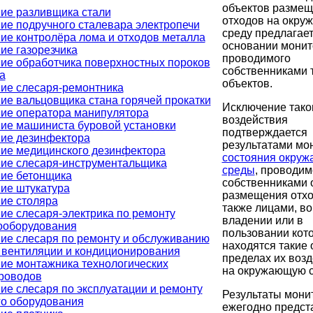
объектов разме
ие разливщика стали
отходов на окр
ие подручного сталевара электропечи
среду предлагает
ие контролёра лома и отходов металла
основании монит
ие газорезчика
проводимого
ие обработчика поверхностных пороков
собственниками 
а
объектов.
ие слесаря-ремонтника
ие вальцовщика стана горячей прокатки
Исключение тако
ие оператора манипулятора
воздействия
ие машиниста буровой установки
подтверждается
ие дезинфектора
результатами мо
ие медицинского дезинфектора
состояния окру
ие слесаря-инструментальщика
среды
, проводим
ие бетонщика
собственниками 
ие штукатура
размещения отхо
ие столяра
также лицами, во
ие слесаря-электрика по ремонту
владении или в
ооборудования
пользовании кот
ие слесаря по ремонту и обслуживанию
находятся такие 
 вентиляции и кондиционирования
пределах их воз
ие монтажника технологических
на окружающую с
роводов
ие слесаря по эксплуатации и ремонту
Результаты мони
го оборудования
ежегодно предст