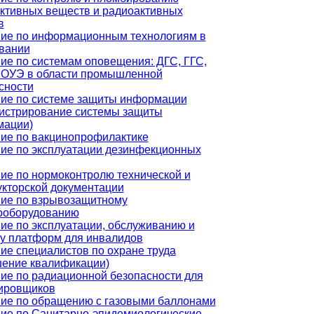
ктивных веществ и радиоактивных
в
ие по информационным технологиям в
вании
ие по системам оповещения: ДГС, ГГС,
ОУЭ в области промышленной
сности
ие по системе защиты информации
истрирование системы защиты
мации)
ие по вакцинопрофилактике
ие по эксплуатации дезинфекционных
ие по нормоконтролю технической и
укторской документации
ие по взрывозащитному
ооборудованию
ие по эксплуатации, обслуживанию и
у платформ для инвалидов
ие специалистов по охране труда
ение квалификации)
ие по радиационной безопасности для
ировщиков
ие по обращению с газовыми баллонами
ие по Санитарно-эпидемиологические