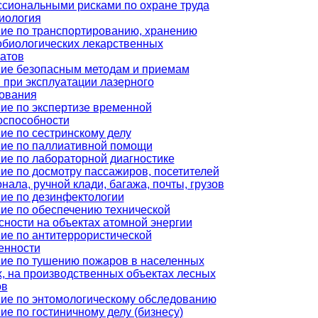
сиональными рисками по охране труда
иология
ие по транспортированию, хранению
биологических лекарственных
атов
ие безопасным методам и приемам
 при эксплуатации лазерного
ования
ие по экспертизе временной
оспособности
ие по сестринскому делу
ие по паллиативной помощи
ие по лабораторной диагностике
ие по досмотру пассажиров, посетителей
нала, ручной клади, багажа, почты, грузов
ие по дезинфектологии
ие по обеспечению технической
сности на объектах атомной энергии
ие по антитеррористической
енности
ие по тушению пожаров в населенных
х, на производственных объектах лесных
ов
ие по энтомологическому обследованию
ие по гостиничному делу (бизнесу)