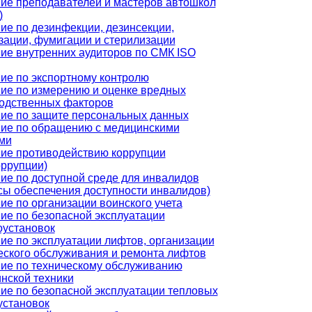
ие преподавателей и мастеров автошкол
)
ие по дезинфекции, дезинсекции,
зации, фумигации и стерилизации
ие внутренних аудиторов по СМК ISO
ие по экспортному контролю
ие по измерению и оценке вредных
одственных факторов
ие по защите персональных данных
ие по обращению с медицинскими
ми
ие противодействию коррупции
оррупции)
ие по доступной среде для инвалидов
сы обеспечения доступности инвалидов)
ие по организации воинского учета
ие по безопасной эксплуатации
оустановок
ие по эксплуатации лифтов, организации
еского обслуживания и ремонта лифтов
ие по техническому обслуживанию
нской техники
ие по безопасной эксплуатации тепловых
установок