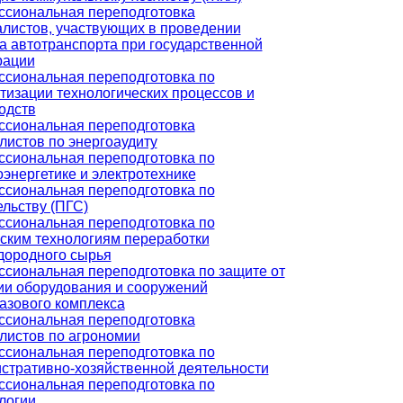
сиональная переподготовка
листов, участвующих в проведении
а автотранспорта при государственной
рации
сиональная переподготовка по
тизации технологических процессов и
одств
сиональная переподготовка
листов по энергоаудиту
сиональная переподготовка по
оэнергетике и электротехнике
сиональная переподготовка по
ельству (ПГС)
сиональная переподготовка по
ским технологиям переработки
дородного сырья
сиональная переподготовка по защите от
ии оборудования и сооружений
азового комплекса
сиональная переподготовка
листов по агрономии
сиональная переподготовка по
стративно-хозяйственной деятельности
сиональная переподготовка по
логии