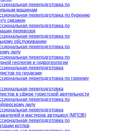
сиональная переподготовка по
ельным машинам
сиональная переподготовка по бурению
нту скважин
сиональная переподготовка по
зации перевозок
сиональная переподготовка по
ьному обслуживанию
сиональная переподготовка по
вому делу
сиональная переподготовка по
рной геологии и гидрогеологии
сиональная переподготовка
листов по геодезии
сиональная переподготовка по горному
сиональная переподготовка
листов в сфере туристской деятельности
сиональная переподготовка по
йдерскому делу
сиональная переподготовка
авателей и мастеров автошкол (МПОВ)
сиональная переподготовка по
атации котлов
сиональная переподготовка по