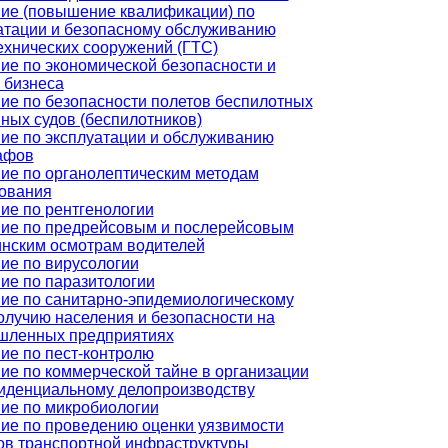
ие (повышение квалификации) по
атации и безопасному обслуживанию
ехнических сооружений (ГТС)
ие по экономической безопасности и
 бизнеса
ие по безопасности полетов беспилотных
ных судов (беспилотников)
ие по эксплуатации и обслуживанию
афов
ие по органолептическим методам
ования
ие по рентгенологии
ие по предрейсовым и послерейсовым
нским осмотрам водителей
ие по вирусологии
ие по паразитологии
ие по санитарно-эпидемиологическому
олучию населения и безопасности на
шленных предприятиях
ие по пест-контролю
ие по коммерческой тайне в организации
иденциальному делопроизводству
ие по микробиологии
ие по проведению оценки уязвимости
ов транспортной инфраструктуры