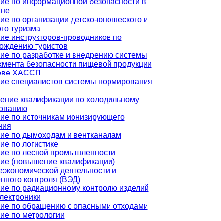
ие по информационной безопасности в
ине
ие по организации детско-юношеского и
ого туризма
ие инструкторов-проводников по
ождению туристов
ие по разработке и внедрению системы
мента безопасности пищевой продукции
нове ХАССП
ие специалистов системы нормирования
ние квалификации по холодильному
ованию
ие по источникам ионизирующего
ния
ие по дымоходам и вентканалам
ие по логистике
ие по лесной промышленности
ие (повышение квалификации)
экономической деятельности и
нного контроля (ВЭД)
ие по радиационному контролю изделий
лектроники
ие по обращению с опасными отходами
ие по метрологии