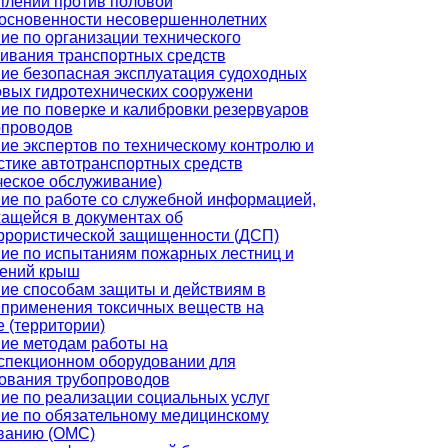
плений против половой
основенности несовершеннолетних
ие по организации технического
ивания транспортных средств
ие безопасная эксплуатация судоходных
овых гидротехнических сооружени
ие по поверке и калибровки резервуаров
опроводов
ие экспертов по техническому контролю и
стике автотранспортных средств
ческое обслуживание)
ие по работе со служебной информацией,
ащейся в документах об
ррористической защищенности (ДСП)
ие по испытаниям пожарных лестниц и
ений крыш
ие способам защиты и действиям в
 применения токсичных веществ на
е (территории)
ие методам работы на
спекционном оборудовании для
ования трубопроводов
ие по реализации социальных услуг
ие по обязательному медицинскому
ванию (ОМС)