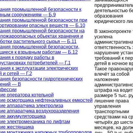
предпринимател
ания промышленной безопасности к
деятельностью б
ным сооружениям — Б.9
образования
ания промышленной безопасности при
юридического ли
ортировании опасных веществ — Б.10
ания промышленной безопасности на
В законопроекте 
пожароопасных объектах хранения и
усилена
ботки растительного сырья — Б.11
административн
ания промышленной безопасности,
ответственность 
щиеся к взрывным работам — Б.12
нарушение уста
ания к порядку работы в
требований к пе
оустановках потребителей — Г.1
детей в ночное в
ания к эксплуатации электрических
Такое правонар
 и сетей — Г.2
влечёт за собой
ания безопасности гидротехнических
наложение
ений — В
административно
офессии
штрафа на водит
ие оператора котельной
размере 5 тыс. р
ие осмотрщика нефтеналивных емкостей
лишение права
ие аппаратчика электролиза
управления
ие аппаратчика воздухоразделения
транспортными
ие аккумуляторщика
средствами на ср
ие электромеханика по лифтам
четырёх до шест
ие жестянщика
месяцев, на дол
ие монтажника наружных трубопроводов
лиц – 50 тыс. руб