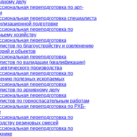
дному делу
сиональная переподготовка по арт-
и
сиональная переподготовка специалиста
илизационной подготовке
сиональная переподготовка по
чьему хозяйству
сиональная переподготовка
листов по благоустройству и озеленению
орий и объектов
сиональная переподготовка
листов по валидации (квалификации)
евтического производства
сиональная переподготовка по
ению полезных ископаемых
сиональная переподготовка
листов по архивному делу
сиональная переподготовка
листов по горноспасательным работам
сиональная переподготовка по РХБ-
е
сиональная переподготовка по
одству резиновых смесей
сиональная переподготовка по
хнике