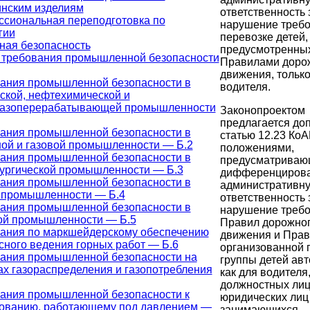
нским изделиям
ответственность 
сиональная переподготовка по
нарушение требо
гии
перевозке детей,
ая безопасность
предусмотренны
требования промышленной безопасности
Правилами доро
движения, только
ания промышленной безопасности в
водителя.
ской, нефтехимической и
газоперерабатывающей промышленности
Законопроектом
предлагается до
ания промышленной безопасности в
статью 12.23 Ко
ой и газовой промышленности — Б.2
положениями,
ания промышленной безопасности в
предусматрива
ургической промышленности — Б.3
дифференциров
ания промышленной безопасности в
административн
 промышленности — Б.4
ответственность 
ания промышленной безопасности в
нарушение треб
ой промышленности — Б.5
Правил дорожно
ания по маркшейдерскому обеспечению
движения и Пра
сного ведения горных работ — Б.6
организованной 
ания промышленной безопасности на
группы детей авт
ах газораспределения и газопотребления
как для водителя,
должностных лиц
ания промышленной безопасности к
юридических лиц 
ованию, работающему под давлением —
занимающихся