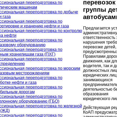
перевозок
сиональная переподготовка по
лическим машинам
группы де
сиональная переподготовка по добыче
автобусам
и газа
сиональная переподготовка по
ортировке и хранению нефти и газа
Предлагается ус
сиональная переподготовка по контролю
административн
ва нефти
ответственность 
сиональная переподготовка по
нарушения требо
азовому оборудованию
перевозке детей,
сиональная переподготовка по
предусмотренны
ным хранилищам газа (ПХГ)
Правилами доро
сиональная переподготовка по
движения, как дл
спределению
водителя, так и д
сиональная переподготовка по морским
должностных лиц
азовым месторождениям
юридических лиц 
сиональная переподготовка по
занимающихся
ботке нефти и газа
предпринимател
сиональная переподготовка по
деятельностью б
бильным дорогам
образования
сиональная переподготовка по
юридического ли
ллонному оборудованию (ГБО)
сиональная переподготовка по железной
Действующая ре
 (ЖД)
КоАП предусмат
сиональная переподготовка по
административн