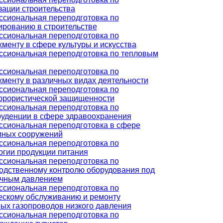
зации строительства
сиональная переподготовка по
ированию в строительстве
сиональная переподготовка по
менту в сфере культуры и искусства
сиональная переподготовка по тепловым
сиональная переподготовка по
менту в различных видах деятельности
сиональная переподготовка по
ррористической защищенности
сиональная переподготовка по
уденции в сфере здравоохранения
сиональная переподготовка в сфере
ных сооружений
сиональная переподготовка по
огии продукции питания
сиональная переподготовка по
одственному контролю оборудования под
чным давлением
сиональная переподготовка по
ескому обслуживанию и ремонту
ых газопроводов низкого давления
сиональная переподготовка по