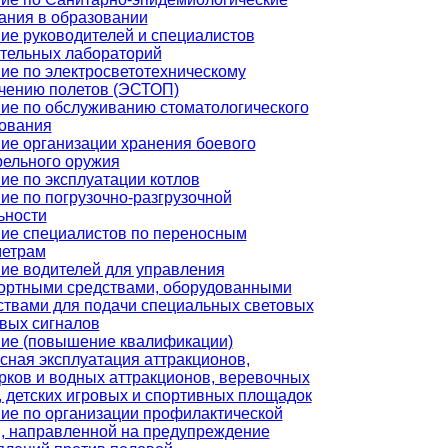
ания в образовании
ие руководителей и специалистов
тельных лабораторий
ие по электросветотехническому
чению полетов (ЭСТОП)
ие по обслуживанию стоматологического
ования
ие организации хранения боевого
рельного оружия
ие по эксплуатации котлов
ие по погрузочно-разгрузочной
ьности
ие специалистов по переносным
метрам
ие водителей для управления
ортными средствами, оборудованными
ствами для подачи специальных световых
овых сигналов
ие (повышение квалификации)
сная эксплуатация аттракционов,
рков и водных аттракционов, веревочных
, детских игровых и спортивных площадок
ие по организации профилактической
, направленной на предупреждение