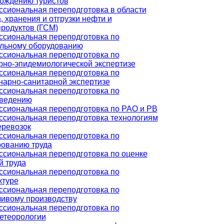
ождению туристов
сиональная переподготовка в области
, хранения и отгрузки нефти и
родуктов (ГСМ)
сиональная переподготовка по
льному оборудованию
сиональная переподготовка по
рно-эпидемиологической экспертизе
сиональная переподготовка по
нарно-санитарной экспертизе
сиональная переподготовка по
ведению
сиональная переподготовка по РАО и РВ
сиональная переподготовка технологиям
еревозок
сиональная переподготовка по
ованию труда
сиональная переподготовка по оценке
й труда
сиональная переподготовка по
ктуре
сиональная переподготовка по
ивому производству
сиональная переподготовка по
етеорологии