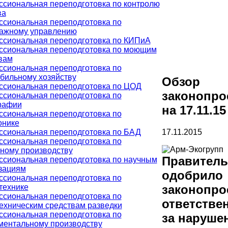
сиональная переподготовка по контролю
ва
сиональная переподготовка по
ажному управлению
сиональная переподготовка по КИПиА
сиональная переподготовка по моющим
вам
сиональная переподготовка по
бильному хозяйству
Обзор
сиональная переподготовка по ЦОД
законопро
сиональная переподготовка по
рафии
на 17.11.15
сиональная переподготовка по
онике
сиональная переподготовка по БАД
17.11.2015
сиональная переподготовка по
ному производству
Правитель
сиональная переподготовка по научным
зациям
одобрило
сиональная переподготовка по
технике
законопро
сиональная переподготовка по
ответстве
ехническим средствам разведки
сиональная переподготовка по
за наруше
ментальному производству