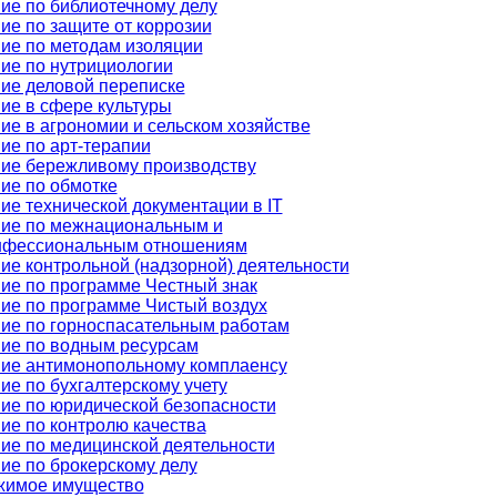
ие по библиотечному делу
ие по защите от коррозии
ие по методам изоляции
ие по нутрициологии
ие деловой переписке
ие в сфере культуры
ие в агрономии и сельском хозяйстве
ие по арт-терапии
ие бережливому производству
ие по обмотке
ие технической документации в IT
ие по межнациональным и
нфессиональным отношениям
ие контрольной (надзорной) деятельности
ие по программе Честный знак
ие по программе Чистый воздух
ие по горноспасательным работам
ие по водным ресурсам
ие антимонопольному комплаенсу
ие по бухгалтерскому учету
ие по юридической безопасности
ие по контролю качества
ие по медицинской деятельности
ие по брокерскому делу
жимое имущество