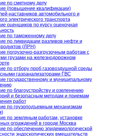
ие по сметному делу
ие (повышение квалификации)
лей-наставников автомобильного и
ого электрического транспорта
ие оценщиков по курсу оценочная
ьность
ие по таможенному делу
ие по ликвидации разливов нефти и
родуктов (ЛРН)
ие погрузочно-разгрузочным работам с
ми грузами на железнодорожном
орте
ие по отбору проб газовоздушной среды
сными газоанализаторами ГВС
ие государственному и муниципальному
лению
ие по благоустройству и озеленению
орий и безопасным методам и приемам
ения работ
ие по грузоподъемным механизмам
м)
ие по земляным работам, установке
ных ограждений в городе Москва
ие по обеспечению эпидемиологической
сности эндоскопических вмешательств