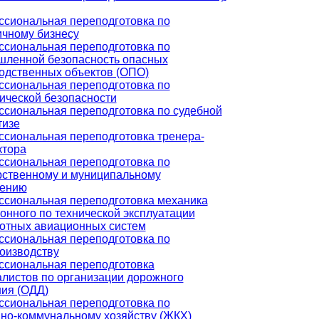
сиональная переподготовка по
ичному бизнесу
сиональная переподготовка по
ленной безопасность опасных
одственных объектов (ОПО)
сиональная переподготовка по
ической безопасности
сиональная переподготовка по судебной
тизе
сиональная переподготовка тренера-
ктора
сиональная переподготовка по
рственному и муниципальному
лению
сиональная переподготовка механика
онного по технической эксплуатации
отных авиационных систем
сиональная переподготовка по
оизводству
сиональная переподготовка
листов по организации дорожного
ия (ОДД)
сиональная переподготовка по
о-коммунальному хозяйству (ЖКХ)