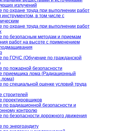
ующих излучений
е по охране труда при выполнении работ
 инструментом, в том числе с
ническим
е по охране труда при выполнении работ
х
е по безопасным методам и приемам
ния работ на высоте с применением
 подмащивания
р
е по ГОЧС (Обучение по гражданской
)
е по пожарной безопасности
е приемщика лома (Радиационный
 лома)
 по специальной оценке условий труда
е строителей
е проектировщиков
е по радиационной безопасности и
онному контролю
е по безопасности дорожного движения
 по энергоаудиту