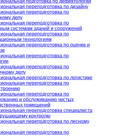
иональная подготовка по дефектологии
иональная переподготовка по дизайну
иональная переподготовка по
ному делу
иональная переподготовка по
ным системам зданий и сооружений
иональная переподготовка по
ционным технологиям
иональная переподготовка по оценке и
зе
иональная переподготовка по
ргии
иональная переподготовка по
ечному делу
иональная переподготовка по логистике
иональная переподготовка по
троению
иональная переподготовка по
рованию и обслуживанию чистых
дственных помещений
иональная переподготовка специалиста
зрушающему контролю
иональная переподготовка по лесному
иональная переподготовка по