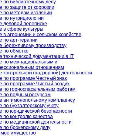
е по библиотечному делу
 по защите от коррозии
е по методам изоляции
е по нутрициологии
е деловой переписке
е в сфере культуры
 в агрономии и сельском хозяйстве
е по арт-терапии
е бережливому производству
е по обмотке
 технической документации в IT
е по межнациональным и
ессиональным отношениям
 контрольной (надзорной) деятельности
е по программе Честный знак
е по программе Чистый воздух
е по горноспасательным работам
е по водным ресурсам
е антимонопольному комплаенсу
 по бухгалтерскому учету
е по юридической безопасности
е по контролю качества
е по медицинской деятельности
е по брокерскому делу
мое имущество