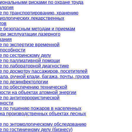
иональными рисками по охране труда
ология
е по транспортированию, хранению
иологических лекарственных
тов
е безопасным методам и приемам
ри эксплуатации лазерного
вания
е по экспертизе временной
способности
 по сестринскому делу
е по паллиативной помощи
е по лабораторной диагностике
 по досмотру пассажиров, посетителей
ала, ручной клади, багажа, почты, грузов
е по дезинфектологии
е по обеспечению технической
ости на объектах атомной энергии
е по антитеррористической
ности
е по тушению пожаров в населенных
 на производственных объектах лесных
е по энтомологическому обследованию
 по гостиничному делу (бизнесу)