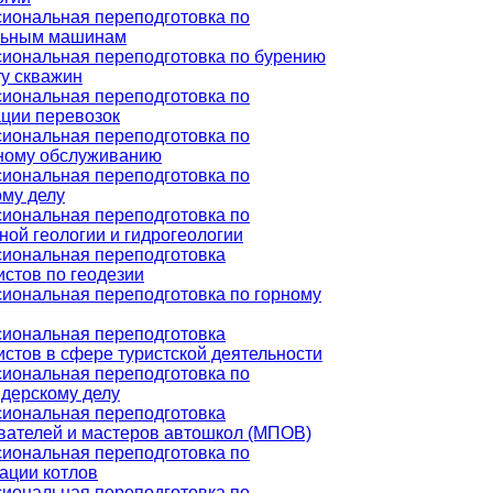
иональная переподготовка по
льным машинам
иональная переподготовка по бурению
ту скважин
иональная переподготовка по
ации перевозок
иональная переподготовка по
ному обслуживанию
иональная переподготовка по
ому делу
иональная переподготовка по
ой геологии и гидрогеологии
иональная переподготовка
стов по геодезии
иональная переподготовка по горному
иональная переподготовка
стов в сфере туристской деятельности
иональная переподготовка по
дерскому делу
иональная переподготовка
вателей и мастеров автошкол (МПОВ)
иональная переподготовка по
ации котлов
иональная переподготовка по