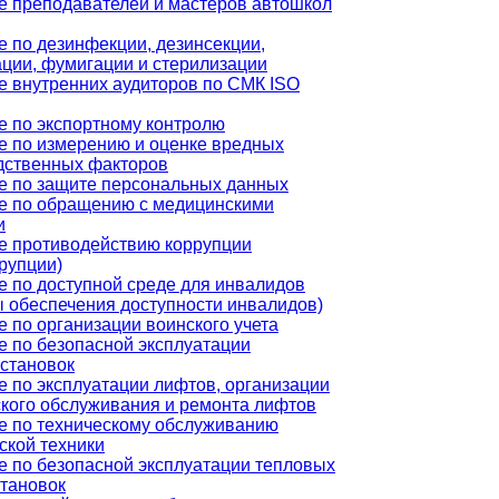
е преподавателей и мастеров автошкол
 по дезинфекции, дезинсекции,
ации, фумигации и стерилизации
е внутренних аудиторов по СМК ISO
е по экспортному контролю
е по измерению и оценке вредных
дственных факторов
е по защите персональных данных
е по обращению с медицинскими
и
е противодействию коррупции
рупции)
е по доступной среде для инвалидов
ы обеспечения доступности инвалидов)
 по организации воинского учета
е по безопасной эксплуатации
установок
 по эксплуатации лифтов, организации
ского обслуживания и ремонта лифтов
е по техническому обслуживанию
ской техники
е по безопасной эксплуатации тепловых
становок