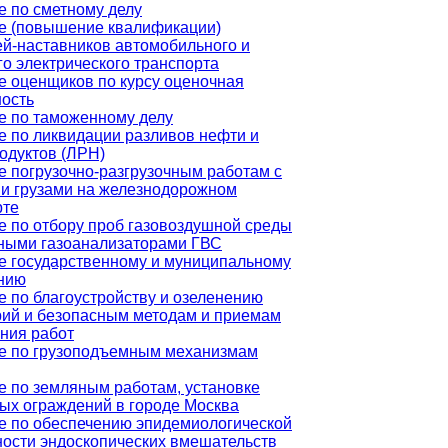
е по сметному делу
е (повышение квалификации)
ей-наставников автомобильного и
о электрического транспорта
е оценщиков по курсу оценочная
ность
е по таможенному делу
е по ликвидации разливов нефти и
одуктов (ЛРН)
е погрузочно-разгрузочным работам с
и грузами на железнодорожном
рте
е по отбору проб газовоздушной среды
ными газоанализаторами ГВС
е государственному и муниципальному
нию
 по благоустройству и озеленению
рий и безопасным методам и приемам
ния работ
е по грузоподъемным механизмам
е по земляным работам, установке
ых ограждений в городе Москва
е по обеспечению эпидемиологической
ности эндоскопических вмешательств