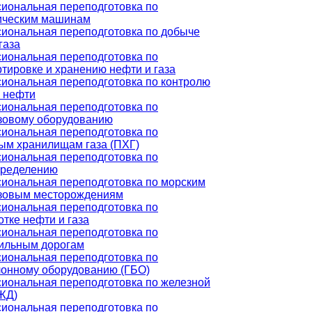
иональная переподготовка по
ическим машинам
иональная переподготовка по добыче
газа
иональная переподготовка по
тировке и хранению нефти и газа
иональная переподготовка по контролю
а нефти
иональная переподготовка по
зовому оборудованию
иональная переподготовка по
ым хранилищам газа (ПХГ)
иональная переподготовка по
пределению
иональная переподготовка по морским
зовым месторождениям
иональная переподготовка по
тке нефти и газа
иональная переподготовка по
ильным дорогам
иональная переподготовка по
лонному оборудованию (ГБО)
иональная переподготовка по железной
(ЖД)
иональная переподготовка по