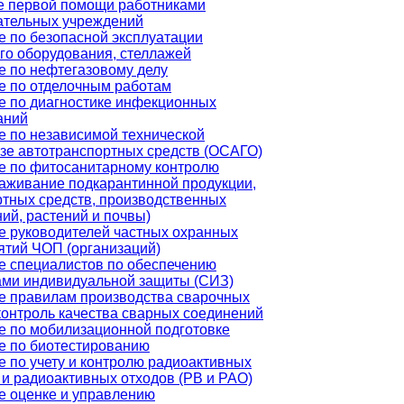
е первой помощи работниками
ательных учреждений
е по безопасной эксплуатации
го оборудования, стеллажей
е по нефтегазовому делу
е по отделочным работам
е по диагностике инфекционных
аний
е по независимой технической
изе автотранспортных средств (ОСАГО)
е по фитосанитарному контролю
раживание подкарантинной продукции,
ртных средств, производственных
ий, растений и почвы)
е руководителей частных охранных
ятий ЧОП (организаций)
е специалистов по обеспечению
ами индивидуальной защиты (СИЗ)
е правилам производства сварочных
контроль качества сварных соединений
е по мобилизационной подготовке
е по биотестированию
 по учету и контролю радиоактивных
и радиоактивных отходов (РВ и РАО)
е оценке и управлению