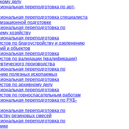
ному делу
иональная переподготовка по арт-
иональная переподготовка специалиста
лизационной подготовке
иональная переподготовка по
ему хозяйству
иональная переподготовка
стов по благоустройству и озеленению
ий и объектов
иональная переподготовка
истов по валидации (квалификации)
втического производства
иональная переподготовка по
нию полезных ископаемых
иональная переподготовка
истов по архивному делу
иональная переподготовка
истов по горноспасательным работам
иональная переподготовка по РХБ-
иональная переподготовка по
дству резиновых смесей
иональная переподготовка по
нике