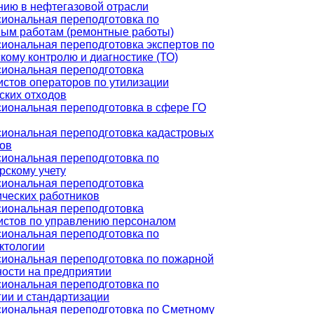
нию в нефтегазовой отрасли
иональная переподготовка по
ным работам (ремонтные работы)
иональная переподготовка экспертов по
кому контролю и диагностике (ТО)
иональная переподготовка
истов операторов по утилизации
ских отходов
иональная переподготовка в сфере ГО
иональная переподготовка кадастровых
ов
иональная переподготовка по
рскому учету
иональная переподготовка
ических работников
иональная переподготовка
истов по управлению персоналом
иональная переподготовка по
ктологии
иональная переподготовка по пожарной
ности на предприятии
иональная переподготовка по
ии и стандартизации
иональная переподготовка по Сметному