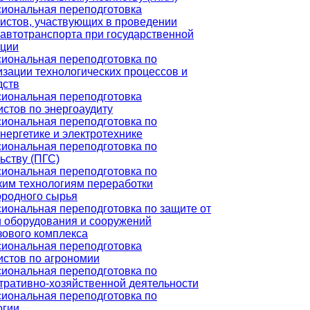
иональная переподготовка
истов, участвующих в проведении
автотранспорта при государственной
ации
иональная переподготовка по
зации технологических процессов и
дств
иональная переподготовка
стов по энергоаудиту
иональная переподготовка по
нергетике и электротехнике
иональная переподготовка по
ьству (ПГС)
иональная переподготовка по
ким технологиям переработки
ородного сырья
иональная переподготовка по защите от
и оборудования и сооружений
зового комплекса
иональная переподготовка
истов по агрономии
иональная переподготовка по
тративно-хозяйственной деятельности
иональная переподготовка по
огии