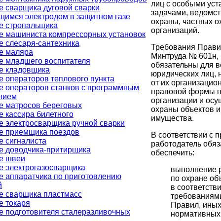
лиц с особыми ус
е сварщика дуговой сварки
задачами, ведомс
щимся электродом в защитном газе
охраны, частных 
е стропальщика
организаций.
е машиниста компрессорных установок
е слесаря-сантехника
Требования Прави
е маляра
Минтруда № 601н,
е младшего воспитателя
обязательны для в
е кладовщика
юридических лиц, 
е операторов теплового пункта
от их организацио
е операторов станков с программным
правовой формы 
нием
организации и ос
е матросов береговых
охраны объектов и
е кассира билетного
имущества.
е электросварщика ручной сварки
е приемщика поездов
В соответствии с 
е сигналиста
работодатель обяз
е доводчика-притирщика
обеспечить:
е швеи
е электрогазосварщика
выполнение 
е аппаратчика по приготовлению
по охране об
й
в соответстви
е сварщика пластмасс
требованиям
е токаря
Правил, ины
е подготовителя сталеразливочных
нормативных