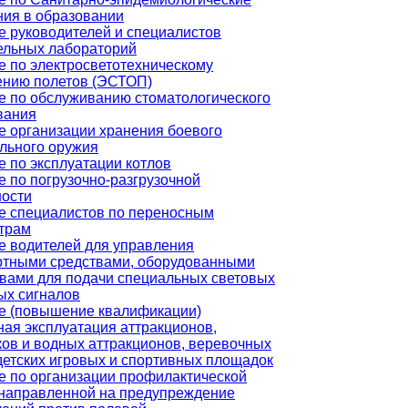
ния в образовании
е руководителей и специалистов
ельных лабораторий
е по электросветотехническому
ению полетов (ЭСТОП)
е по обслуживанию стоматологического
вания
е организации хранения боевого
ельного оружия
 по эксплуатации котлов
 по погрузочно-разгрузочной
ности
е специалистов по переносным
трам
е водителей для управления
ртными средствами, оборудованными
твами для подачи специальных световых
ых сигналов
е (повышение квалификации)
ая эксплуатация аттракционов,
ков и водных аттракционов, веревочных
детских игровых и спортивных площадок
е по организации профилактической
 направленной на предупреждение