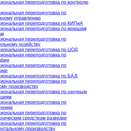
иональная переподготовка по контролю
иональная переподготовка по
жному управлению
иональная переподготовка по КИПиА
иональная переподготовка по моющим
ам
иональная переподготовка по
ильному хозяйству
иональная переподготовка по ЦОД
иональная переподготовка по
афии
иональная переподготовка по
нике
иональная переподготовка по БАД
иональная переподготовка по
ому производству
иональная переподготовка по научным
ациям
иональная переподготовка по
ехнике
иональная переподготовка по
хническим средствам разведки
иональная переподготовка по
ентальному производству