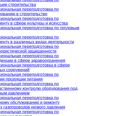
ции строительства
иональная переподготовка по
рованию в строительстве
иональная переподготовка по
нту в сфере культуры и искусства
иональная переподготовка по тепловым
иональная переподготовка по
енту в различных видах деятельности
иональная переподготовка по
рористической защищенности
иональная переподготовка по
денции в сфере здравоохранения
иональная переподготовка в сфере
ых сооружений
иональная переподготовка по
ии продукции питания
иональная переподготовка по
дственному контролю оборудования под
ным давлением
иональная переподготовка по
скому обслуживанию и ремонту
х газопроводов низкого давления
иональная переподготовка по