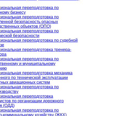
иональная переподготовка по
ному бизнесу
иональная переподготовка по
енной безопасность опасных
дственных объектов (ОПО)
иональная переподготовка по
ческой безопасности
иональная переподготовка по судебной
зе
иональная переподготовка тренера-
тора
иональная переподготовка по
ственному и муниципальному
нию
иональная переподготовка механика
ного по технической эксплуатации
тных авиационных систем
иональная переподготовка по
изводству
иональная переподготовка
истов по организации дорожного
я (ОДД)
иональная переподготовка по
-коммунальному хозяйству (ЖКХ)