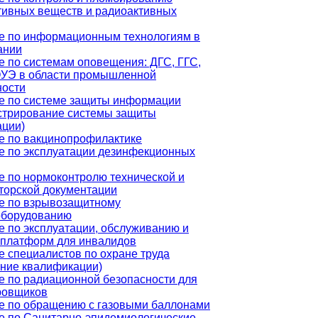
тивных веществ и радиоактивных
е по информационным технологиям в
ании
е по системам оповещения: ДГС, ГГС,
УЭ в области промышленной
ности
е по системе защиты информации
стрирование системы защиты
ции)
е по вакцинопрофилактике
е по эксплуатации дезинфекционных
е по нормоконтролю технической и
торской документации
е по взрывозащитному
оборудованию
е по эксплуатации, обслуживанию и
 платформ для инвалидов
 специалистов по охране труда
ние квалификации)
е по радиационной безопасности для
ровщиков
е по обращению с газовыми баллонами
е по Санитарно-эпидемиологические