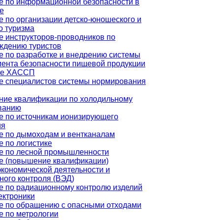
е по информационной безопасности в
е
 по организации детско-юношеского и
о туризма
е инструкторов-проводников по
ждению туристов
е по разработке и внедрению системы
ента безопасности пищевой продукции
ве ХАССП
е специалистов системы нормирования
ие квалификации по холодильному
ванию
е по источникам ионизирующего
ия
е по дымоходам и вентканалам
 по логистике
е по лесной промышленности
е (повышение квалификации)
кономической деятельности и
ного контроля (ВЭД)
е по радиационному контролю изделий
ектроники
е по обращению с опасными отходами
е по метрологии