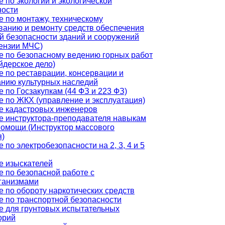
 по экологии и экологической
ности
 по монтажу, техническому
ванию и ремонту средств обеспечения
й безопасности зданий и сооружений
цензии МЧС)
е по безопасному ведению горных работ
йдерское дело)
 по реставрации, консервации и
анию культурных наследий
 по Госзакупкам (44 ФЗ и 223 ФЗ)
е по ЖКХ (управление и эксплуатация)
е кадастровых инженеров
е инструктора-преподавателя навыкам
помощи (Инструктор массового
я)
 по электробезопасности на 2, 3, 4 и 5
е изыскателей
 по безопасной работе с
ганизмами
 по обороту наркотических средств
е по транспортной безопасности
е для грунтовых испытательных
орий