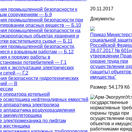
20.11.2017
ния промышленной безопасности к
ым сооружениям — Б.9
Документы
ния промышленной безопасности при
ртировании опасных веществ — Б.10
ния промышленной безопасности на
Приказ Министерст
ожароопасных объектах хранения и
социальной защит
тки растительного сырья — Б.11
Российской Федер
ния промышленной безопасности,
28.07.2017 № 601н
иеся к взрывным работам — Б.12
утверждении Прав
ия к порядку работы в
охране труда при
становках потребителей — Г.1
осуществлении ох
ия к эксплуатации электрических
(защиты) объектов 
и сетей — Г.2
имущества"
ния безопасности гидротехнических
ний — В
Размер: 54.179 Кб
ессии
е оператора котельной
Ус
е осмотрщика нефтеналивных емкостей
государственные
е аппаратчика электролиза
нормативные треб
е аппаратчика воздухоразделения
охраны труда при
е аккумуляторщика
осуществлении ох
е электромеханика по лифтам
объектов и имуще
е жестянщика
работниками юрид
е монтажника наружных трубопроводов