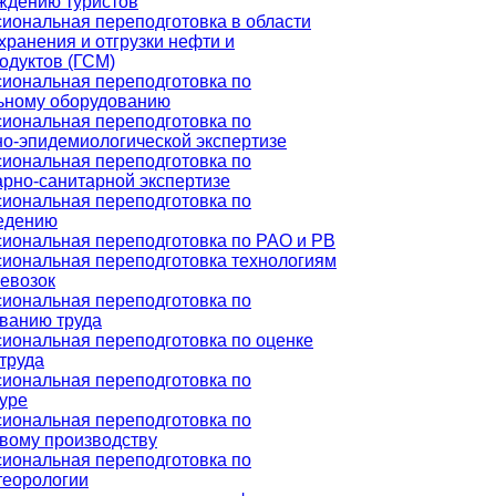
ждению туристов
иональная переподготовка в области
хранения и отгрузки нефти и
одуктов (ГСМ)
иональная переподготовка по
ьному оборудованию
иональная переподготовка по
но-эпидемиологической экспертизе
иональная переподготовка по
арно-санитарной экспертизе
иональная переподготовка по
едению
иональная переподготовка по РАО и РВ
иональная переподготовка технологиям
ревозок
иональная переподготовка по
ванию труда
иональная переподготовка по оценке
труда
иональная переподготовка по
туре
иональная переподготовка по
вому производству
иональная переподготовка по
теорологии