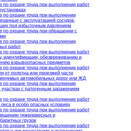
е по охране труда при выполнении работ
оустановках
е по охране труда при выполнении
вязанные с эксплуатацией сосудов,
щих под избыточным давлением
 по охране труда при обращении с
ыми
е по охране труда при выполнении
ных работ
е по охране труда при выполнении работ
у, идентификации, обезвреживанию и
ению взрывоопасных предметов
е по охране труда при выполнении работ
ти от полотна или проезжей части
тируемых автомобильных дорог или ЖД
е по охране труда при выполнении
а участках с патогенным заражением
е по охране труда при выполнении работ
 леса в особо опасных условиях
е по охране труда при выполнении работ
мещению тяжеловесных и
абаритных грузов
е по охране труда при выполнении работ
активными веществами и источниками