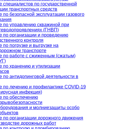
е специалистов по государственной
ации транспортных средств
 по безопасной эксплуатации газового
вания
е по управлению скважиной при
теводопроявлениях (ГНВП)
е по организации и проведению
дственного контроля
 по погрузке и выгрузке на
дорожном транспорте
е по работе с сжиженным (сжатым)
УГ)
е по хранению и утилизации
асов
 по антидопинговой деятельности в
е по лечению и профилактике COVID-19
вирусная инфекция)
е по обеспечению
зрывобезопасности
оборудования и молниезащиты особо
объектов
е по организации дорожного движения
изводстве дорожных работ
е по контролю и пломбированию