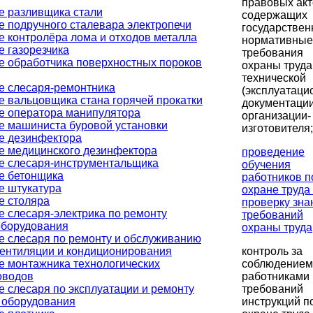
правовых акт
е разливщика стали
содержащих
е подручного сталевара электропечи
государстве
е контролёра лома и отходов металла
нормативные
 газорезчика
требования
е обработчика поверхностных пороков
охраны труда
технической
е слесаря-ремонтника
(эксплуатаци
е вальцовщика стана горячей прокатки
документаци
е оператора манипулятора
организации-
е машиниста буровой установки
изготовителя;
е дезинфектора
е медицинского дезинфектора
проведение
е слесаря-инструментальщика
обучения
е бетонщика
работников п
е штукатура
охране труда
е столяра
проверку зна
 слесаря-электрика по ремонту
требований
оборудования
охраны труда
е слесаря по ремонту и обслуживанию
контроль за
вентиляции и кондиционирования
соблюдением
е монтажника технологических
работниками
оводов
требований
 слесаря по эксплуатации и ремонту
инструкций п
о оборудования