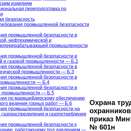
ским изделиям
иональная переподготовка по
ии
я безопасность
ребования промышленной безопасности
ния промышленной безопасности в
кой, нефтехимической и
зоперерабатывающей промышленности
ния промышленной безопасности в
й и газовой промышленности — Б.2
ния промышленной безопасности в
ргической промышленности — Б.3
ния промышленной безопасности в
промышленности — Б.4
ния промышленной безопасности в
й промышленности — Б.5
ния по маркшейдерскому обеспечению
Охрана тру
ого ведения горных работ — Б.6
ния промышленной безопасности на
охранников
 газораспределения и газопотребления
приказ Мин
ния промышленной безопасности к
№ 601н
ванию, работающему под давлением —