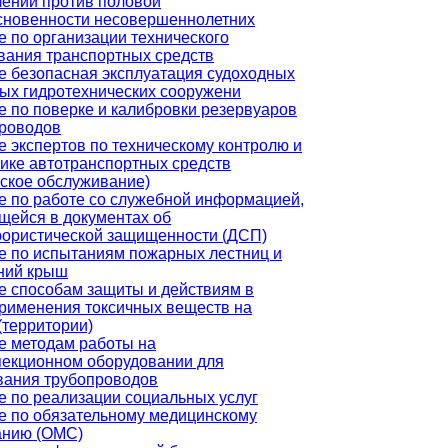
лений против половой
сновенности несовершеннолетних
 по организации технического
вания транспортных средств
е безопасная эксплуатация судоходных
вых гидротехнических сооружени
 по поверке и калибровки резервуаров
проводов
 экспертов по техническому контролю и
ике автотранспортных средств
еское обслуживание)
е по работе со служебной информацией,
щейся в документах об
рористической защищенности (ДСП)
е по испытаниям пожарных лестниц и
ний крыш
е способам защиты и действиям в
применения токсичных веществ на
(территории)
е методам работы на
пекционном оборудовании для
вания трубопроводов
е по реализации социальных услуг
е по обязательному медицинскому
анию (ОМС)