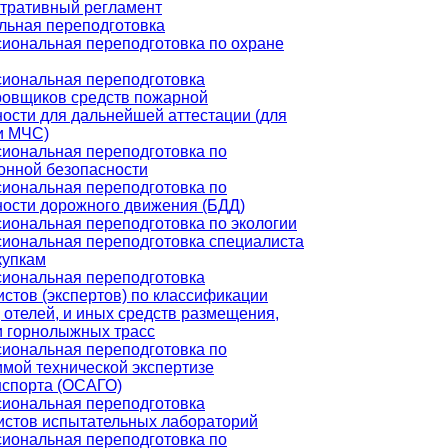
тративный регламент
ьная переподготовка
иональная переподготовка по охране
иональная переподготовка
ровщиков средств пожарной
ости для дальнейшей аттестации (для
и МЧС)
иональная переподготовка по
онной безопасности
иональная переподготовка по
ности дорожного движения (БДД)
иональная переподготовка по экологии
иональная переподготовка специалиста
купкам
иональная переподготовка
стов (экспертов) по классификации
 отелей, и иных средств размещения,
и горнолыжных трасс
иональная переподготовка по
мой технической экспертизе
нспорта (ОСАГО)
иональная переподготовка
истов испытательных лабораторий
иональная переподготовка по