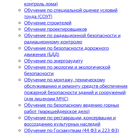
контроль лома)
Обучение по специальной оценке условий
труда (СОУТ)
Обучение строителей
Обучение проектировщиков
Обучение по радиационной безопасности и
радиационному контролю
Обучение по безопасности дорожного
движения (БДД)
Обучение по энергоаудиту
Обучение по экологии и экологической
безопасности
Обучение по монтажу, техническому
обслуживанию и ремонту средств обеспечения
пожарной безопасности зданий и сооружений
(для лицензии МЧС)
Обучение по безопасному ведению горных
работ (маркшейдерское дело)
Обучение по реставрации, консервации и
воссозданию культурных наследий
Обучение по Госзакупкам (44 ФЗ и 223 ФЗ)