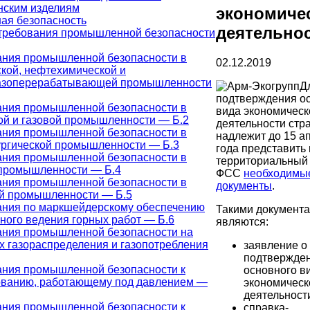
нским изделиям
экономиче
я безопасность
деятельно
требования промышленной безопасности
ания промышленной безопасности в
02.12.2019
кой, нефтехимической и
азоперерабатывающей промышленности
Д
подтверждения о
ания промышленной безопасности в
вида экономическ
й и газовой промышленности — Б.2
деятельности стр
ания промышленной безопасности в
надлежит до 15 а
ургической промышленности — Б.3
года представить 
ания промышленной безопасности в
территориальный
 промышленности — Б.4
ФСС
необходимы
ания промышленной безопасности в
документы
.
ой промышленности — Б.5
ания по маркшейдерскому обеспечению
Такими документ
ного ведения горных работ — Б.6
являются:
ания промышленной безопасности на
х газораспределения и газопотребления
заявление о
подтвержде
ания промышленной безопасности к
основного в
ованию, работающему под давлением —
экономическ
деятельност
ания промышленной безопасности к
справка-