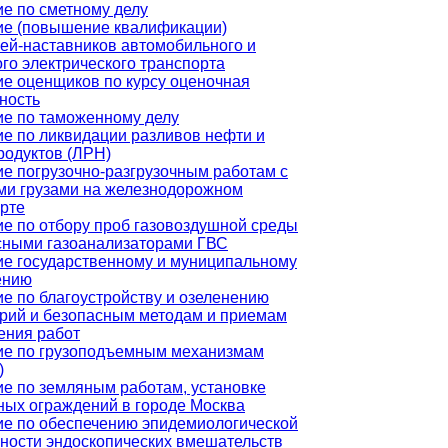
е по сметному делу
ие (повышение квалификации)
ей-наставников автомобильного и
го электрического транспорта
е оценщиков по курсу оценочная
ность
е по таможенному делу
е по ликвидации разливов нефти и
одуктов (ЛРН)
е погрузочно-разгрузочным работам с
ми грузами на железнодорожном
рте
е по отбору проб газовоздушной среды
сными газоанализаторами ГВС
е государственному и муниципальному
ению
е по благоустройству и озеленению
рий и безопасным методам и приемам
ения работ
ие по грузоподъемным механизмам
)
е по земляным работам, установке
ых ограждений в городе Москва
е по обеспечению эпидемиологической
ности эндоскопических вмешательств