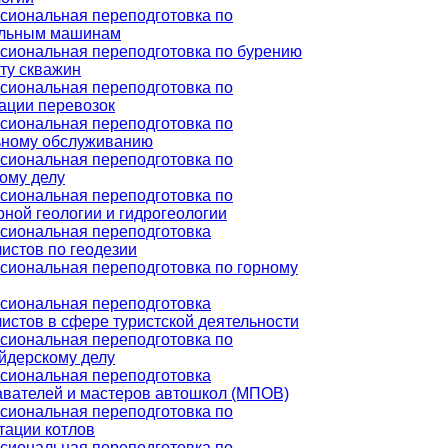
сиональная переподготовка по
ельным машинам
сиональная переподготовка по бурению
ту скважин
сиональная переподготовка по
ации перевозок
сиональная переподготовка по
ьному обслуживанию
сиональная переподготовка по
ому делу
сиональная переподготовка по
ной геологии и гидрогеологии
сиональная переподготовка
истов по геодезии
иональная переподготовка по горному
сиональная переподготовка
истов в сфере туристской деятельности
сиональная переподготовка по
йдерскому делу
сиональная переподготовка
вателей и мастеров автошкол (МПОВ)
сиональная переподготовка по
тации котлов
сиональная переподготовка по