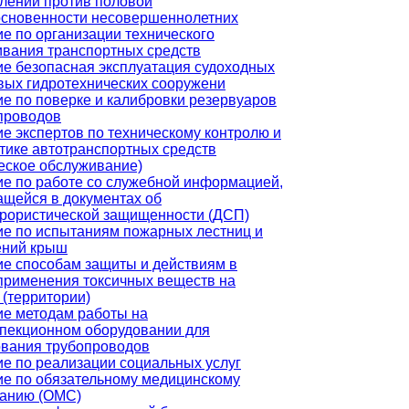
лений против половой
основенности несовершеннолетних
е по организации технического
вания транспортных средств
е безопасная эксплуатация судоходных
вых гидротехнических сооружени
е по поверке и калибровки резервуаров
проводов
е экспертов по техническому контролю и
тике автотранспортных средств
еское обслуживание)
е по работе со служебной информацией,
щейся в документах об
рористической защищенности (ДСП)
е по испытаниям пожарных лестниц и
ений крыш
е способам защиты и действиям в
применения токсичных веществ на
 (территории)
е методам работы на
пекционном оборудовании для
ования трубопроводов
е по реализации социальных услуг
е по обязательному медицинскому
ванию (ОМС)