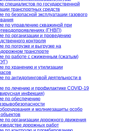
е специалистов по государственной
ации транспортных средств
е по безопасной эксплуатации газового
ования
е по управлению скважиной при
фтеводопроявлениях (ГНВП)
е по организации и проведению
дственного контроля
е по погрузке и выгрузке на
одорожном транспорте
е по работе с сжиженным (сжатым)
СУГ)
е по хранению и утилизации
пасов
е по антидопинговой деятельности в
е по лечению и профилактике COVID-19
вирусная инфекция)
ие по обеспечению
взрывобезопасности
оборудования и молниезащиты особо
 объектов
е по организации дорожного движения
изводстве дорожных работ
ие по контролю и пломбированию