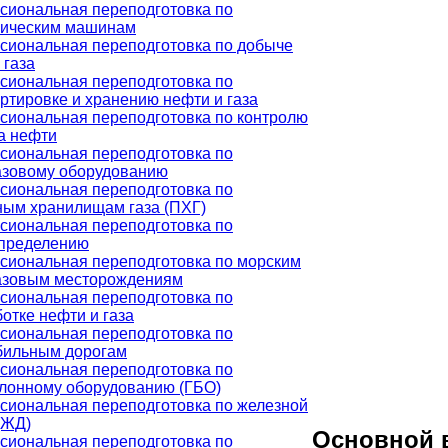
сиональная переподготовка по
лическим машинам
сиональная переподготовка по добыче
 газа
сиональная переподготовка по
ртировке и хранению нефти и газа
иональная переподготовка по контролю
а нефти
сиональная переподготовка по
азовому оборудованию
сиональная переподготовка по
ным хранилищам газа (ПХГ)
сиональная переподготовка по
спределению
сиональная переподготовка по морским
азовым месторождениям
сиональная переподготовка по
отке нефти и газа
сиональная переподготовка по
бильным дорогам
сиональная переподготовка по
лонному оборудованию (ГБО)
иональная переподготовка по железной
(ЖД)
Основной 
сиональная переподготовка по