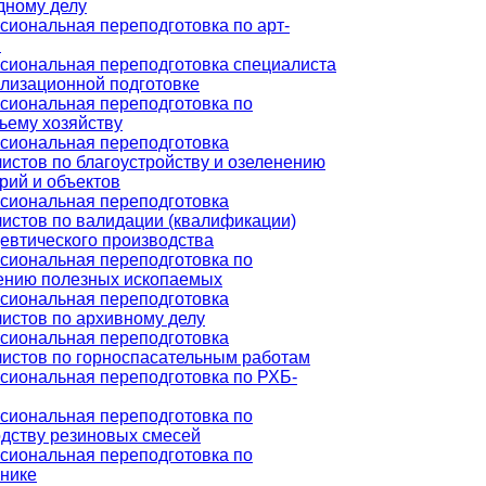
дному делу
иональная переподготовка по арт-
и
сиональная переподготовка специалиста
лизационной подготовке
сиональная переподготовка по
ьему хозяйству
сиональная переподготовка
истов по благоустройству и озеленению
рий и объектов
сиональная переподготовка
истов по валидации (квалификации)
втического производства
сиональная переподготовка по
ению полезных ископаемых
сиональная переподготовка
истов по архивному делу
сиональная переподготовка
истов по горноспасательным работам
иональная переподготовка по РХБ-
сиональная переподготовка по
дству резиновых смесей
сиональная переподготовка по
нике