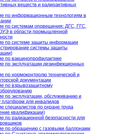
тивных веществ и радиоактивных
ие по информационным технологиям в
вании
е по системам оповещения: ДГС, ГГС,
ОУЭ в области промышленной
ности
ие по системе защиты информации
истрирование системы защиты
ации)
ие по вакцинопрофилактике
е по эксплуатации дезинфекционных
е по нормоконтролю технической и
кторской документации
ие по взрывозащитному
ооборудованию
е по эксплуатации, обслуживанию и
у платформ для инвалидов
е специалистов по охране труда
ение квалификации)
е по радиационной безопасности для
ировщиков
ие по обращению с газовыми баллонами
е по Санитарно-эпидемиологические