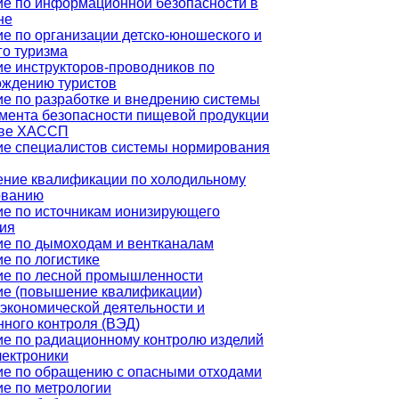
е по информационной безопасности в
не
е по организации детско-юношеского и
го туризма
е инструкторов-проводников по
ождению туристов
е по разработке и внедрению системы
мента безопасности пищевой продукции
ове ХАССП
ие специалистов системы нормирования
ние квалификации по холодильному
ованию
е по источникам ионизирующего
ия
е по дымоходам и вентканалам
е по логистике
ие по лесной промышленности
ие (повышение квалификации)
кономической деятельности и
ного контроля (ВЭД)
е по радиационному контролю изделий
ектроники
ие по обращению с опасными отходами
е по метрологии