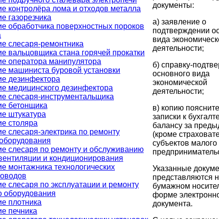
документы:
е контролёра лома и отходов металла
е газорезчика
а) заявление о
е обработчика поверхностных пороков
подтверждении о
а
вида экономическ
е слесаря-ремонтника
деятельности;
е вальцовщика стана горячей прокатки
ие оператора манипулятора
б) справку-подтв
е машиниста буровой установки
основного вида
ие дезинфектора
экономической
е медицинского дезинфектора
деятельности;
ие слесаря-инструментальщика
ие бетонщика
в) копию пояснит
е штукатура
записки к бухгалт
е столяра
балансу за преды
е слесаря-электрика по ремонту
(кроме страховате
ооборудования
субъектов малого
е слесаря по ремонту и обслуживанию
предпринимательс
вентиляции и кондиционирования
е монтажника технологических
Указанные докум
роводов
представляются 
е слесаря по эксплуатации и ремонту
бумажном носител
о оборудования
форме электронн
е плотника
документа.
е печника