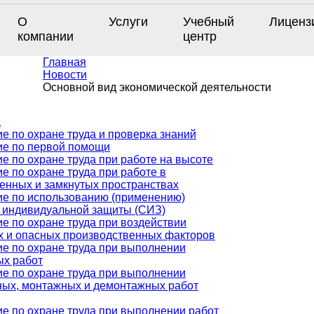
О
Услуги
Учебный
Лиценз
компании
центр
Главная
Новости
Основной вид экономической деятельности
а
е по охране труда и проверка знаний
ие по первой помощи
е по охране труда при работе на высоте
е по охране труда при работе в
енных и замкнутых пространствах
е по использованию (применению)
 индивидуальной защиты (СИЗ)
е по охране труда при воздействии
 и опасных производственных факторов
е по охране труда при выполнении
ых работ
е по охране труда при выполнении
ных, монтажных и демонтажных работ
е по охране труда при выполнении работ