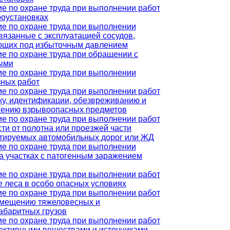
е по охране труда при выполнении работ
роустановках
е по охране труда при выполнении
связанные с эксплуатацией сосудов,
ющих под избыточным давлением
е по охране труда при обращении с
ыми
е по охране труда при выполнении
ных работ
е по охране труда при выполнении работ
ку, идентификации, обезвреживанию и
жению взрывоопасных предметов
е по охране труда при выполнении работ
сти от полотна или проезжей части
тируемых автомобильных дорог или ЖД
е по охране труда при выполнении
на участках с патогенным заражением
е по охране труда при выполнении работ
е леса в особо опасных условиях
е по охране труда при выполнении работ
емещению тяжеловесных и
абаритных грузов
е по охране труда при выполнении работ
активными веществами и источниками