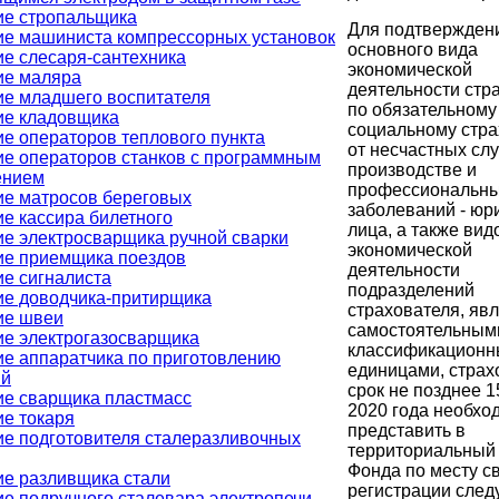
ие стропальщика
Для подтвержден
ие машиниста компрессорных установок
основного вида
е слесаря-сантехника
экономической
ие маляра
деятельности стр
ие младшего воспитателя
по обязательному
ие кладовщика
социальному стр
е операторов теплового пункта
от несчастных сл
е операторов станков с программным
производстве и
ением
профессиональн
ие матросов береговых
заболеваний - юр
е кассира билетного
лица, а также вид
е электросварщика ручной сварки
экономической
ие приемщика поездов
деятельности
е сигналиста
подразделений
ие доводчика-притирщика
страхователя, яв
ие швеи
самостоятельным
е электрогазосварщика
классификацион
е аппаратчика по приготовлению
единицами, страх
ий
срок не позднее 1
ие сварщика пластмасс
2020 года необхо
е токаря
представить в
е подготовителя сталеразливочных
территориальный
Фонда по месту с
е разливщика стали
регистрации сле
е подручного сталевара электропечи