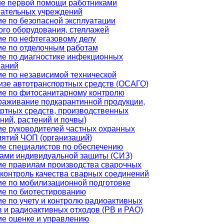
ие первой помощи работниками
вательных учреждений
е по безопасной эксплуатации
ого оборудования, стеллажей
е по нефтегазовому делу
е по отделочным работам
е по диагностике инфекционных
ваний
е по независимой технической
изе автотранспортных средств (ОСАГО)
ие по фитосанитарному контролю
раживание подкарантинной продукции,
ртных средств, производственных
ий, растений и почвы)
е руководителей частных охранных
ятий ЧОП (организаций)
е специалистов по обеспечению
ами индивидуальной защиты (СИЗ)
ие правилам производства сварочных
 контроль качества сварных соединений
е по мобилизационной подготовке
ие по биотестированию
е по учету и контролю радиоактивных
 и радиоактивных отходов (РВ и РАО)
е оценке и управлению