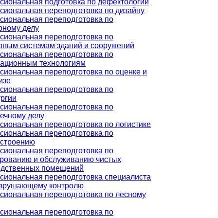
иональная подготовка по дефектологии
иональная переподготовка по дизайну
сиональная переподготовка по
рному делу
сиональная переподготовка по
рным системам зданий и сооружений
сиональная переподготовка по
ационным технологиям
иональная переподготовка по оценке и
изе
сиональная переподготовка по
ргии
сиональная переподготовка по
ечному делу
иональная переподготовка по логистике
сиональная переподготовка по
строению
сиональная переподготовка по
ированию и обслуживанию чистых
одственных помещений
сиональная переподготовка специалиста
азрушающему контролю
иональная переподготовка по лесному
сиональная переподготовка по