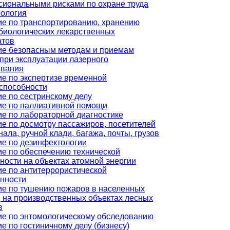
иональными рисками по охране труда
иология
е по транспортированию, хранению
биологических лекарственных
атов
ие безопасным методам и приемам
при эксплуатации лазерного
ования
е по экспертизе временной
способности
е по сестринскому делу
ие по паллиативной помощи
е по лабораторной диагностике
е по досмотру пассажиров, посетителей
нала, ручной клади, багажа, почты, грузов
е по дезинфектологии
е по обеспечению технической
ности на объектах атомной энергии
е по антитеррористической
нности
е по тушению пожаров в населенных
, на производственных объектах лесных
в
е по энтомологическому обследованию
е по гостиничному делу (бизнесу)