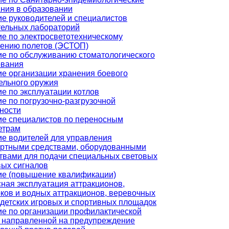
ния в образовании
е руководителей и специалистов
тельных лабораторий
е по электросветотехническому
чению полетов (ЭСТОП)
е по обслуживанию стоматологического
ования
е организации хранения боевого
ельного оружия
е по эксплуатации котлов
е по погрузочно-разгрузочной
ности
ие специалистов по переносным
етрам
е водителей для управления
ортными средствами, оборудованными
твами для подачи специальных световых
вых сигналов
ие (повышение квалификации)
ная эксплуатация аттракционов,
ков и водных аттракционов, веревочных
 детских игровых и спортивных площадок
е по организации профилактической
 направленной на предупреждение