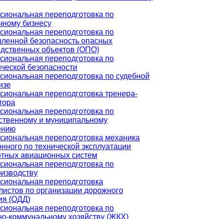
сиональная переподготовка по
чному бизнесу
сиональная переподготовка по
ленной безопасность опасных
дственных объектов (ОПО)
сиональная переподготовка по
ческой безопасности
иональная переподготовка по судебной
изе
иональная переподготовка тренера-
тора
сиональная переподготовка по
ственному и муниципальному
ению
сиональная переподготовка механика
нного по технической эксплуатации
отных авиационных систем
сиональная переподготовка по
изводству
сиональная переподготовка
истов по организации дорожного
ия (ОДД)
сиональная переподготовка по
о-коммунальному хозяйству (ЖКХ)