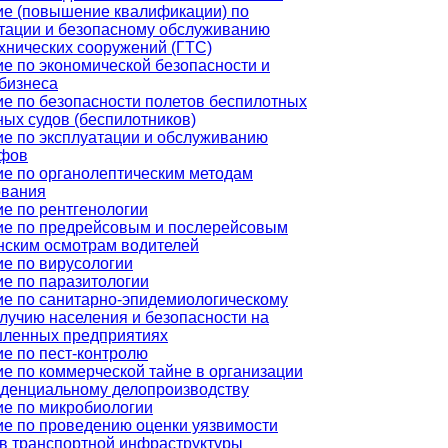
ие (повышение квалификации) по
тации и безопасному обслуживанию
хнических сооружений (ГТС)
е по экономической безопасности и
бизнеса
е по безопасности полетов беспилотных
ых судов (беспилотников)
е по эксплуатации и обслуживанию
афов
е по органолептическим методам
ования
е по рентгенологии
ие по предрейсовым и послерейсовым
нским осмотрам водителей
е по вирусологии
е по паразитологии
е по санитарно-эпидемиологическому
лучию населения и безопасности на
ленных предприятиях
е по пест-контролю
е по коммерческой тайне в организации
иденциальному делопроизводству
е по микробиологии
е по проведению оценки уязвимости
в транспортной инфраструктуры