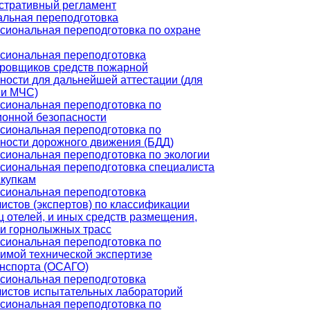
стративный регламент
льная переподготовка
иональная переподготовка по охране
сиональная переподготовка
ровщиков средств пожарной
ности для дальнейшей аттестации (для
ии МЧС)
сиональная переподготовка по
онной безопасности
сиональная переподготовка по
ности дорожного движения (БДД)
иональная переподготовка по экологии
сиональная переподготовка специалиста
акупкам
сиональная переподготовка
истов (экспертов) по классификации
ц отелей, и иных средств размещения,
и горнолыжных трасс
сиональная переподготовка по
имой технической экспертизе
нспорта (ОСАГО)
сиональная переподготовка
истов испытательных лабораторий
сиональная переподготовка по