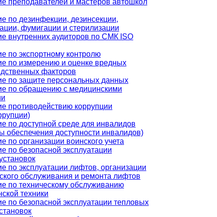
е преподавателей и мастеров автошкол
е по дезинфекции, дезинсекции,
ации, фумигации и стерилизации
е внутренних аудиторов по СМК ISO
е по экспортному контролю
е по измерению и оценке вредных
одственных факторов
е по защите персональных данных
ие по обращению с медицинскими
ми
ие противодействию коррупции
ррупции)
е по доступной среде для инвалидов
ы обеспечения доступности инвалидов)
е по организации воинского учета
е по безопасной эксплуатации
установок
е по эксплуатации лифтов, организации
ского обслуживания и ремонта лифтов
е по техническому обслуживанию
ской техники
е по безопасной эксплуатации тепловых
становок