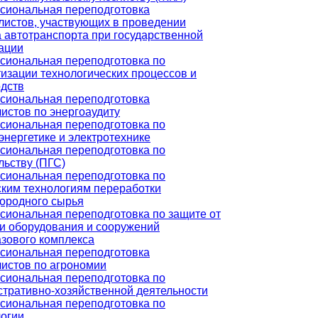
сиональная переподготовка
истов, участвующих в проведении
 автотранспорта при государственной
ации
сиональная переподготовка по
изации технологических процессов и
дств
сиональная переподготовка
истов по энергоаудиту
сиональная переподготовка по
энергетике и электротехнике
сиональная переподготовка по
льству (ПГС)
сиональная переподготовка по
ким технологиям переработки
ородного сырья
иональная переподготовка по защите от
и оборудования и сооружений
зового комплекса
сиональная переподготовка
истов по агрономии
сиональная переподготовка по
тративно-хозяйственной деятельности
сиональная переподготовка по
огии