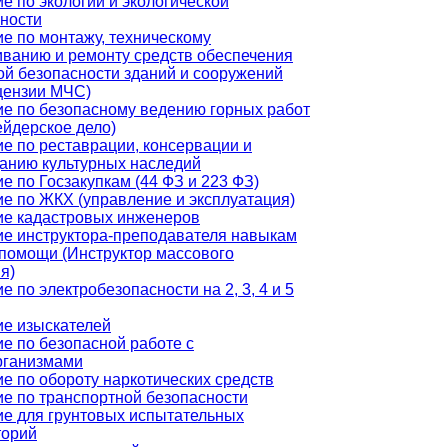
е по экологии и экологической
ности
е по монтажу, техническому
ванию и ремонту средств обеспечения
й безопасности зданий и сооружений
цензии МЧС)
е по безопасному ведению горных работ
йдерское дело)
е по реставрации, консервации и
анию культурных наследий
е по Госзакупкам (44 ФЗ и 223 ФЗ)
е по ЖКХ (управление и эксплуатация)
ие кадастровых инженеров
е инструктора-преподавателя навыкам
помощи (Инструктор массового
я)
е по электробезопасности на 2, 3, 4 и 5
е изыскателей
е по безопасной работе с
рганизмами
е по обороту наркотических средств
е по транспортной безопасности
е для грунтовых испытательных
торий