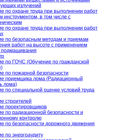
рующих излучений
е по охране труда при выполнении работ
м инструментом, в том числе с
хническим
е по охране труда при выполнении работ
ах
ие по безопасным методам и приемам
ния работ на высоте с применением
в подмащивания
тр
е по ГОЧС (Обучение по гражданской
)
е по пожарной безопасности
ие приемщика лома (Радиационный
ь лома)
е по специальной оценке условий труда
е строителей
ие проектировщиков
е по радиационной безопасности и
ионному контролю
е по безопасности дорожного движения
е по энергоаудиту