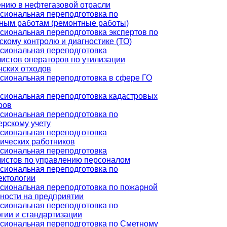
нию в нефтегазовой отрасли
сиональная переподготовка по
ным работам (ремонтные работы)
иональная переподготовка экспертов по
скому контролю и диагностике (ТО)
сиональная переподготовка
истов операторов по утилизации
ских отходов
иональная переподготовка в сфере ГО
сиональная переподготовка кадастровых
ров
сиональная переподготовка по
ерскому учету
сиональная переподготовка
ических работников
сиональная переподготовка
истов по управлению персоналом
сиональная переподготовка по
ектологии
сиональная переподготовка по пожарной
ности на предприятии
сиональная переподготовка по
гии и стандартизации
сиональная переподготовка по Сметному