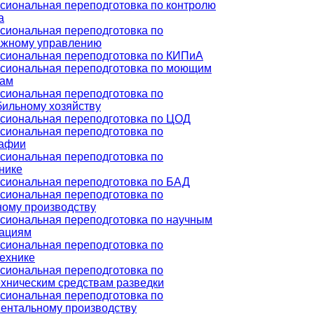
иональная переподготовка по контролю
а
сиональная переподготовка по
ажному управлению
сиональная переподготовка по КИПиА
сиональная переподготовка по моющим
вам
сиональная переподготовка по
ильному хозяйству
сиональная переподготовка по ЦОД
сиональная переподготовка по
рафии
сиональная переподготовка по
нике
сиональная переподготовка по БАД
сиональная переподготовка по
ому производству
сиональная переподготовка по научным
зациям
сиональная переподготовка по
ехнике
сиональная переподготовка по
хническим средствам разведки
сиональная переподготовка по
ентальному производству