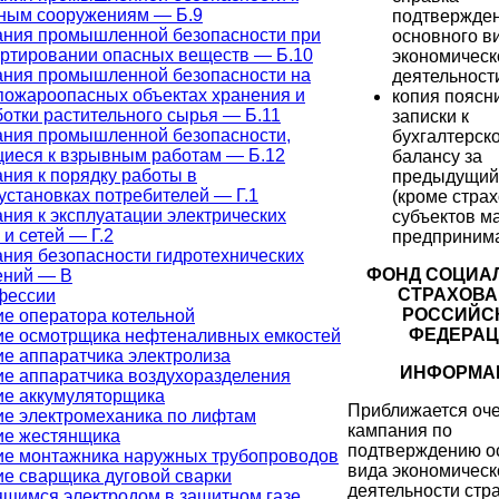
ным сооружениям — Б.9
подтвержде
ания промышленной безопасности при
основного в
ртировании опасных веществ — Б.10
экономическ
ания промышленной безопасности на
деятельност
ожароопасных объектах хранения и
копия поясн
отки растительного сырья — Б.11
записки к
ания промышленной безопасности,
бухгалтерск
иеся к взрывным работам — Б.12
балансу за
ния к порядку работы в
предыдущий
установках потребителей — Г.1
(кроме страх
ния к эксплуатации электрических
субъектов м
 и сетей — Г.2
предпринима
ния безопасности гидротехнических
ФОНД СОЦИА
ений — В
СТРАХОВ
фессии
РОССИЙС
е оператора котельной
ФЕДЕРА
ие осмотрщика нефтеналивных емкостей
е аппаратчика электролиза
ИНФОРМА
е аппаратчика воздухоразделения
ие аккумуляторщика
Приближается оч
е электромеханика по лифтам
кампания по
ие жестянщика
подтверждению о
ие монтажника наружных трубопроводов
вида экономическ
е сварщика дуговой сварки
деятельности стр
щимся электродом в защитном газе