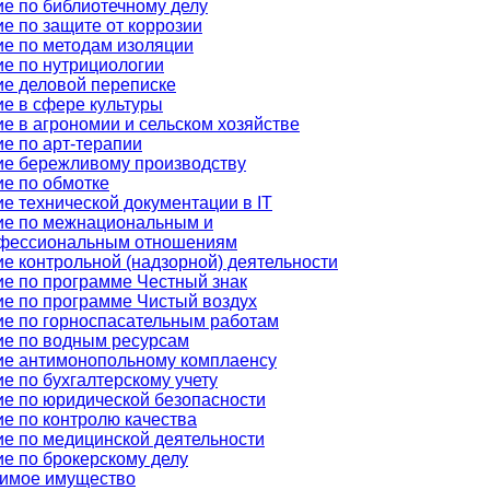
е по библиотечному делу
е по защите от коррозии
е по методам изоляции
е по нутрициологии
е деловой переписке
е в сфере культуры
е в агрономии и сельском хозяйстве
е по арт-терапии
ие бережливому производству
е по обмотке
е технической документации в IT
ие по межнациональным и
фессиональным отношениям
е контрольной (надзорной) деятельности
е по программе Честный знак
е по программе Чистый воздух
е по горноспасательным работам
ие по водным ресурсам
ие антимонопольному комплаенсу
е по бухгалтерскому учету
е по юридической безопасности
е по контролю качества
е по медицинской деятельности
е по брокерскому делу
имое имущество