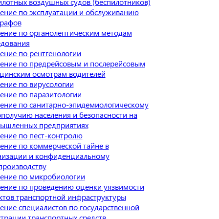
илотных воздушных судов (беспилотников)
ение по эксплуатации и обслуживанию
графов
ение по органолептическим методам
едования
ение по рентгенологии
ение по предрейсовым и послерейсовым
цинским осмотрам водителей
ение по вирусологии
ение по паразитологии
ение по санитарно-эпидемиологическому
ополучию населения и безопасности на
ышленных предприятиях
ение по пест-контролю
ение по коммерческой тайне в
низации и конфиденциальному
производству
ение по микробиологии
ение по проведению оценки уязвимости
ктов транспортной инфраструктуры
ение специалистов по государственной
страции транспортных средств