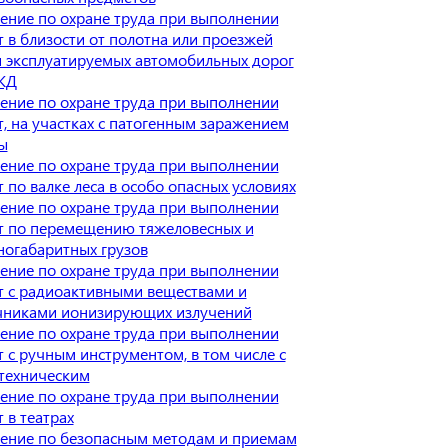
ение по охране труда при выполнении
т в близости от полотна или проезжей
и эксплуатируемых автомобильных дорог
ЖД
ение по охране труда при выполнении
т, на участках с патогенным заражением
ы
ение по охране труда при выполнении
 по валке леса в особо опасных условиях
ение по охране труда при выполнении
т по перемещению тяжеловесных и
ногабаритных грузов
ение по охране труда при выполнении
т с радиоактивными веществами и
чниками ионизирующих излучений
ение по охране труда при выполнении
т с ручным инструментом, в том числе с
техническим
ение по охране труда при выполнении
 в театрах
ение по безопасным методам и приемам