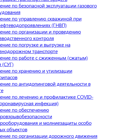
ение по безопасной эксплуатации газового
удования
ение по управлению скважиной при
нефтеводопроявлениях (ГНВП)
ение по организации и проведению
зводственного контроля
ение по погрузке и выгрузке на
знодорожном транспорте
ение по работе с сжиженным (сжатым)
 (СУГ)
ение по хранению и утилизации
рипасов
ение по антидопинговой деятельности в
те
ение по лечению и профилактике COVID-
Коронавирусная инфекция)
ение по обеспечению
ровзрывобезопасности
трооборудования и молниезащиты особо
ых объектов
ение по организации дорожного движения