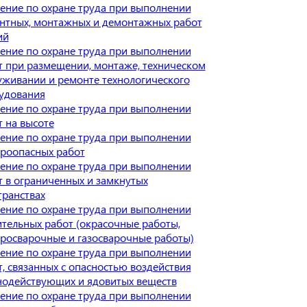
ение по охране труда при выполнении
нтных, монтажных и демонтажных работ
ий
ение по охране труда при выполнении
т при размещении, монтаже, техническом
уживании и ремонте технологического
удования
ение по охране труда при выполнении
т на высоте
ение по охране труда при выполнении
роопасных работ
ение по охране труда при выполнении
т в ограниченных и замкнутых
транствах
ение по охране труда при выполнении
ительных работ (окрасочные работы,
тросварочные и газосварочные работы)
ение по охране труда при выполнении
т, связанных с опасностью воздействия
нодействующих и ядовитых веществ
ение по охране труда при выполнении