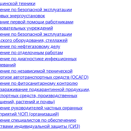
цинской техники
ение по безопасной эксплуатации
овых энергоустановок
ание первой помощи работниками
зовательных учреждений
ение по безопасной эксплуатации
дского оборудования, стеллажей
ение по нефтегазовому делу
ение по отделочным работам
ение по диагностике инфекционных
леваний
ение по независимой технической
ертизе автотранспортных средств (ОСАГО)
ение по фитосанитарному контролю
ззараживание подкарантинной продукции,
спортных средств, производственных
щений, растений и почвы)
ение руководителей частных охранных
приятий ЧОП (организаций)
ение специалистов по обеспечению
ствами индивидуальной защиты (СИЗ)