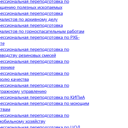
ессиональная переподготовка по
ащению полезных ископаемых
ессиональная переподготовка
иалистов по архивному делу
ессиональная переподготовка
иалистов по горноспасательным работам
ессиональная переподготовка по РХБ-
те
ессиональная переподготовка по
зводству резиновых смесей
ессиональная переподготовка по
технике
ессиональная переподготовка по
ролю качества
ессиональная переподготовка по
тражному управлению
ессиональная переподготовка по КИПиА
ессиональная переподготовка по моющим
ствам
ессиональная переподготовка по
мобильному хозяйству
ессиональная переподготовка по ЦОД