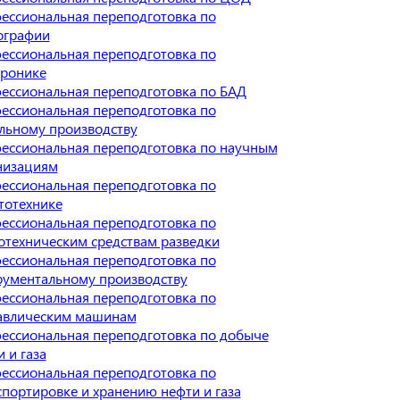
ессиональная переподготовка по
ографии
ессиональная переподготовка по
тронике
ессиональная переподготовка по БАД
ессиональная переподготовка по
льному производству
ессиональная переподготовка по научным
низациям
ессиональная переподготовка по
тотехнике
ессиональная переподготовка по
отехническим средствам разведки
ессиональная переподготовка по
рументальному производству
ессиональная переподготовка по
авлическим машинам
ессиональная переподготовка по добыче
 и газа
ессиональная переподготовка по
спортировке и хранению нефти и газа