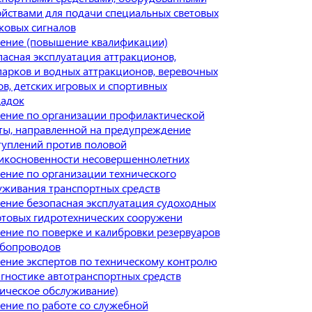
ойствами для подачи специальных световых
уковых сигналов
ение (повышение квалификации)
пасная эксплуатация аттракционов,
парков и водных аттракционов, веревочных
ов, детских игровых и спортивных
адок
ение по организации профилактической
ты, направленной на предупреждение
туплений против половой
икосновенности несовершеннолетних
ение по организации технического
уживания транспортных средств
ение безопасная эксплуатация судоходных
ртовых гидротехнических сооружени
ение по поверке и калибровки резервуаров
убопроводов
ение экспертов по техническому контролю
агностике автотранспортных средств
ническое обслуживание)
ение по работе со служебной