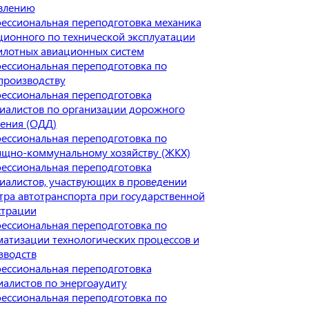
влению
ессиональная переподготовка механика
ционного по технической эксплуатации
илотных авиационных систем
ессиональная переподготовка по
производству
ессиональная переподготовка
иалистов по организации дорожного
ения (ОДД)
ессиональная переподготовка по
щно-коммунальному хозяйству (ЖКХ)
ессиональная переподготовка
иалистов, участвующих в проведении
тра автотранспорта при государственной
страции
ессиональная переподготовка по
матизации технологических процессов и
зводств
ессиональная переподготовка
иалистов по энергоаудиту
ессиональная переподготовка по