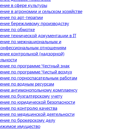
ение в сфере культуры
ение в агрономии и сельском хозяйстве
ение по арт-терапии
ение бережливому производству
ение по обмотке
ение технической документации в IT
ение по межнациональным и
онфессиональным отношениям
ение контрольной (надзорной)
ельности
ение по программе Честный знак
ение по программе Чистый воздух
ение по горноспасательным работам
ение по водным ресурсам
ение антимонопольному комплаенсу
ение по бухгалтерскому учету
ение по юридической безопасности
ение по контролю качества
ение по медицинской деятельности
ение по брокерскому делу
ижимое имущество