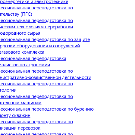
троэнергетике и электротехнике
ессиональная переподготовка по
тельству (ПГС)
ессиональная переподготовка по
ческим технологиям переработки
водородного сырья
ессиональная переподготовка по защите
оррозии оборудования и сооружений
егазового комплекса
ессиональная переподготовка
иалистов по агрономии
ессиональная переподготовка по
нистративно-хозяйственной деятельности
ессиональная переподготовка по
тологии
ессиональная переподготовка по
ительным машинам
ессиональная переподготовка по бурению
монту скважин
ессиональная переподготовка по
низации перевозок
ессиональная переподготовка по