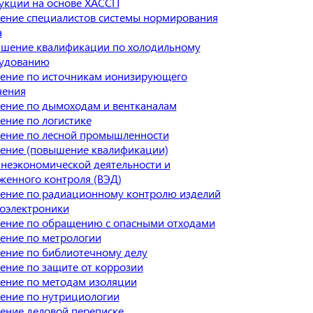
укции на основе ХАССП
ение специалистов системы нормирования
а
шение квалификации по холодильному
удованию
ение по источникам ионизирующего
чения
ение по дымоходам и вентканалам
ение по логистике
ение по лесной промышленности
ение (повышение квалификации)
неэкономической деятельности и
женного контроля (ВЭД)
ение по радиационному контролю изделий
оэлектроники
ение по обращению с опасными отходами
ение по метрологии
ение по библиотечному делу
ение по защите от коррозии
ение по методам изоляции
ение по нутрициологии
ение деловой переписке