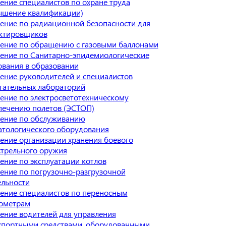
ение специалистов по охране труда
ышение квалификации)
ение по радиационной безопасности для
ктировщиков
ение по обращению с газовыми баллонами
ение по Санитарно-эпидемиологические
ования в образовании
ение руководителей и специалистов
тательных лабораторий
ение по электросветотехническому
печению полетов (ЭСТОП)
ение по обслуживанию
атологического оборудования
ение организации хранения боевого
стрельного оружия
ение по эксплуатации котлов
ение по погрузочно-разгрузочной
ельности
ение специалистов по переносным
ометрам
ение водителей для управления
спортными средствами, оборудованными