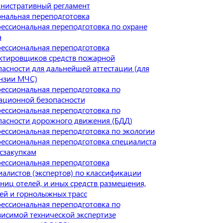
нистративный регламент
нальная переподготовка
ессиональная переподготовка по охране
а
ессиональная переподготовка
ктировщиков средств пожарной
пасности для дальнейшей аттестации (для
нзии МЧС)
ессиональная переподготовка по
ационной безопасности
ессиональная переподготовка по
пасности дорожного движения (БДД)
ессиональная переподготовка по экологии
ессиональная переподготовка специалиста
осзакупкам
ессиональная переподготовка
иалистов (экспертов) по классификации
ниц отелей, и иных средств размещения,
ей и горнолыжных трасс
ессиональная переподготовка по
висимой технической экспертизе