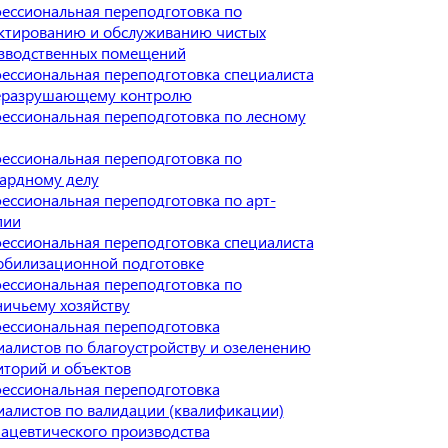
ессиональная переподготовка по
ктированию и обслуживанию чистых
зводственных помещений
ессиональная переподготовка специалиста
еразрушающему контролю
ессиональная переподготовка по лесному
ессиональная переподготовка по
ардному делу
ессиональная переподготовка по арт-
пии
ессиональная переподготовка специалиста
обилизационной подготовке
ессиональная переподготовка по
ничьему хозяйству
ессиональная переподготовка
иалистов по благоустройству и озеленению
иторий и объектов
ессиональная переподготовка
иалистов по валидации (квалификации)
ацевтического производства