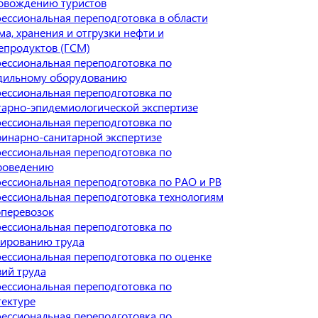
овождению туристов
ессиональная переподготовка в области
а, хранения и отгрузки нефти и
епродуктов (ГСМ)
ессиональная переподготовка по
дильному оборудованию
ессиональная переподготовка по
тарно-эпидемиологической экспертизе
ессиональная переподготовка по
ринарно-санитарной экспертизе
ессиональная переподготовка по
роведению
ессиональная переподготовка по РАО и РВ
ессиональная переподготовка технологиям
оперевозок
ессиональная переподготовка по
ированию труда
ессиональная переподготовка по оценке
вий труда
ессиональная переподготовка по
тектуре
ессиональная переподготовка по