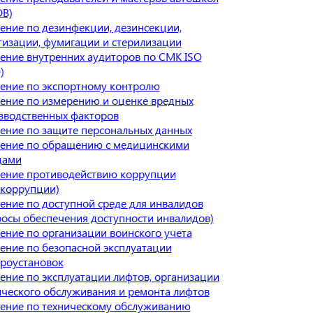
В)
ение по дезинфекции, дезинсекции,
тизации, фумигации и стерилизации
ение внутренних аудиторов по СМК ISO
)
ение по экспортному контролю
ение по измерению и оценке вредных
зводственных факторов
ение по защите персональных данных
ение по обращению с медицинскими
дами
ение противодействию коррупции
икоррупции)
ение по доступной среде для инвалидов
росы обеспечения доступности инвалидов)
ение по организации воинского учета
ение по безопасной эксплуатации
троустановок
ение по эксплуатации лифтов, организации
ического обслуживания и ремонта лифтов
ение по техническому обслуживанию