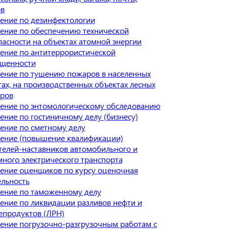
ов
ение по дезинфектологии
ение по обеспечению технической
пасности на объектах атомной энергии
ение по антитеррористической
щенности
ение по тушению пожаров в населенных
тах, на производственных объектах лесных
ров
ение по энтомологическому обследованию
ение по гостиничному делу (бизнесу)
ение по сметному делу
ение (повышение квалификации)
телей-наставников автомобильного и
много электрического транспорта
ение оценщиков по курсу оценочная
ельность
ение по таможенному делу
ение по ликвидации разливов нефти и
епродуктов (ЛРН)
ение погрузочно-разгрузочным работам с