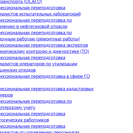
транспорта (ОСАГО)
ессиональная переподготовка
иалистов испытательных лабораторий
ессиональная переподготовка по
влению в нефтегазовой отрасли
ессиональная переподготовка по
лочным работам (ремонтные работы)
ессиональная переподготовка экспертов
ехническому контролю и диагностике (ТО)
ессиональная переподготовка
иалистов операторов по утилизации
цинских отходов
ессиональная переподготовка в сфере ГО
ессиональная переподготовка кадастровых
неров
ессиональная переподготовка по
алтерскому учету
ессиональная переподготовка
гогических работников
ессиональная переподготовка
иалистов по управлению персоналом