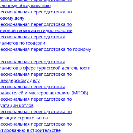
альному обслуживанию
ессиональная переподготовка по
ховому делу
ессиональная переподготовка по
нерной геологии и гидрогеологии
ессиональная переподготовка
иалистов по геодезии
ессиональная переподготовка по горному
ессиональная переподготовка
иалистов в сфере туристской деятельности
ессиональная переподготовка по
шейдерскому делу
ессиональная переподготовка
одавателей и мастеров автошкол (МПОВ)
ессиональная переподготовка по
луатации котлов
ессиональная переподготовка по
низации строительства
ессиональная переподготовка по
ктированию в строительстве