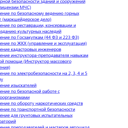
рной безопасности зданий и сооружений
 лицензии МЧС)
ение по безопасному ведению горных
т (маркшейдерское дело)
ение по реставрации, консервации и
озданию культурных наследий
ение по Госзакупкам (44 ФЗ и 223 ФЗ)
ение по ЖКХ (управление и эксплуатация)
ение кадастровых инженеров
ение инструктора-преподавателя навыкам
ой помощи (Инструктор массового
ения)
ние по электробезопасности на 2, 3, 4 и 5
пу
ение изыскателей
ение по безопасной работе с
оорганизмами
ение по обороту наркотических средств
ение по транспортной безопасности
ение для грунтовых испытательных
раторий
ение преподавателей и мастеров автошкол