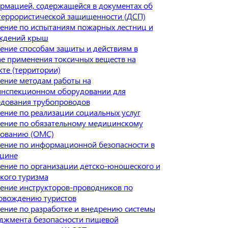
рмацией, содержащейся в документах об
террористической защищенности (ДСП)
ение по испытаниям пожарных лестниц и
ждений крыш
ение способам защиты и действиям в
ае применения токсичных веществ на
кте (территории)
ение методам работы на
инспекционном оборудовании для
едования трубопроводов
ение по реализации социальных услуг
ение по обязательному медицинскому
хованию (ОМС)
ение по информационной безопасности в
цине
ение по организации детско-юношеского и
ского туризма
ение инструкторов-проводников по
овождению туристов
ение по разработке и внедрению системы
джмента безопасности пищевой