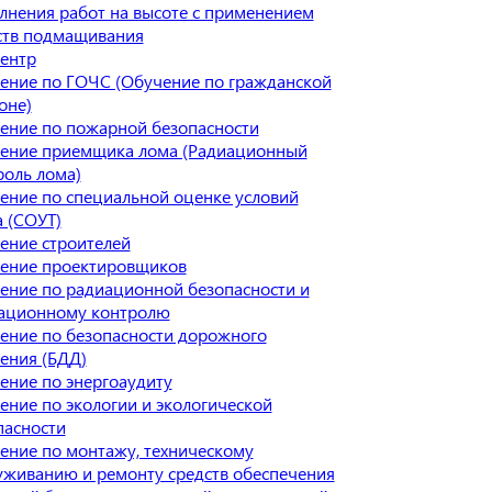
лнения работ на высоте с применением
ств подмащивания
ентр
ение по ГОЧС (Обучение по гражданской
оне)
ение по пожарной безопасности
ение приемщика лома (Радиационный
роль лома)
ение по специальной оценке условий
а (СОУТ)
ение строителей
ение проектировщиков
ение по радиационной безопасности и
ационному контролю
ение по безопасности дорожного
ения (БДД)
ение по энергоаудиту
ение по экологии и экологической
пасности
ение по монтажу, техническому
уживанию и ремонту средств обеспечения