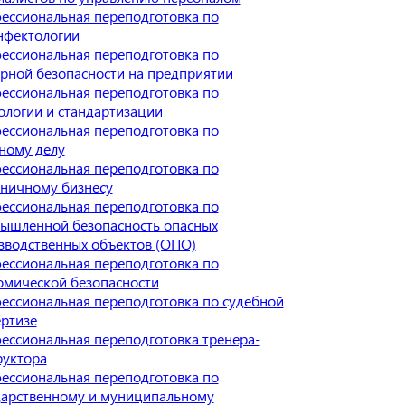
ессиональная переподготовка по
нфектологии
ессиональная переподготовка по
рной безопасности на предприятии
ессиональная переподготовка по
ологии и стандартизации
ессиональная переподготовка по
ному делу
ессиональная переподготовка по
иничному бизнесу
ессиональная переподготовка по
ышленной безопасность опасных
зводственных объектов (ОПО)
ессиональная переподготовка по
омической безопасности
ессиональная переподготовка по судебной
ертизе
ессиональная переподготовка тренера-
руктора
ессиональная переподготовка по
дарственному и муниципальному