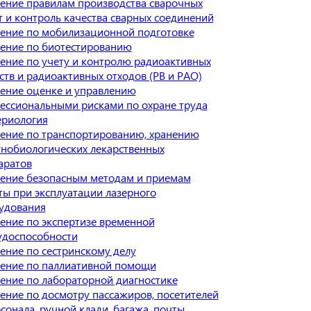
ение правилам производства сварочных
т и контроль качества сварных соединений
ение по мобилизационной подготовке
ение по биотестированию
ение по учету и контролю радиоактивных
ств и радиоактивных отходов (РВ и РАО)
ение оценке и управлению
ессиональными рисками по охране труда
ериология
ение по транспортированию, хранению
нобиологических лекарственных
аратов
ение безопасным методам и приемам
ты при эксплуатации лазерного
удования
ение по экспертизе временной
удоспособности
ение по сестринскому делу
ение по паллиативной помощи
ение по лабораторной диагностике
ение по досмотру пассажиров, посетителей
сонала, ручной клади, багажа, почты,