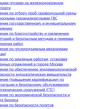
ными грузами на железнодорожном
спорте
ение по отбору проб газовоздушной среды
носными газоанализаторами ГВС
ение государственному и муниципальному
влению
ение по благоустройству и озеленению
иторий и безопасным методам и приемам
лнения работ
ение по грузоподъемным механизмам
нам)
ение по земляным работам, установке
енных ограждений в городе Москва
ение по обеспечению эпидемиологической
пасности эндоскопических вмешательств
ение (повышение квалификации) по
луатации и безопасному обслуживанию
отехнических сооружений (ГТС)
ение по экономической безопасности и
те бизнеса
ение по безопасности полетов