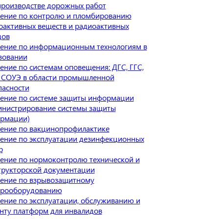
производстве дорожных работ
ение по контролю и пломбированию
оактивных веществ и радиоактивных
дов
ение по информационным технологиям в
зовании
ение по системам оповещения: ДГС, ГГС,
 СОУЭ в области промышленной
пасности
ение по системе защиты информации
инистрирование системы защиты
рмации)
ение по вакцинопрофилактике
ение по эксплуатации дезинфекционных
р
ение по нормоконтролю технической и
трукторской документации
ение по взрывозащитному
трооборудованию
ение по эксплуатации, обслуживанию и
нту платформ для инвалидов