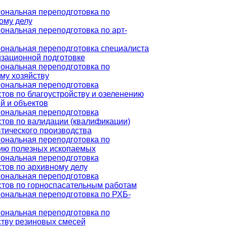
ональная переподготовка по
ому делу
нальная переподготовка по арт-
ональная переподготовка специалиста
зационной подготовке
ональная переподготовка по
му хозяйству
ональная переподготовка
тов по благоустройству и озеленению
й и объектов
ональная переподготовка
тов по валидации (квалификации)
тического производства
ональная переподготовка по
ию полезных ископаемых
ональная переподготовка
тов по архивному делу
ональная переподготовка
тов по горноспасательным работам
ональная переподготовка по РХБ-
ональная переподготовка по
тву резиновых смесей