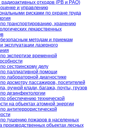
 радиоактивных отходов (РВ и РАО)
оценке и управлению
ональными рисками по охране труда
логия
 по транспортированию, хранению
ологических лекарственных
ов
 безопасным методам и приемам
и эксплуатации лазерного
ания
по экспертизе временной
особности
по сестринскому делу
 по паллиативной помощи
по лабораторной диагностике
по досмотру пассажиров, посетителей
ла, ручной клади, багажа, почты, грузов
по дезинфектологии
по обеспечению технической
сти на объектах атомной энергии
по антитеррористической
ости
 по тушению пожаров в населенных
на производственных объектах лесных