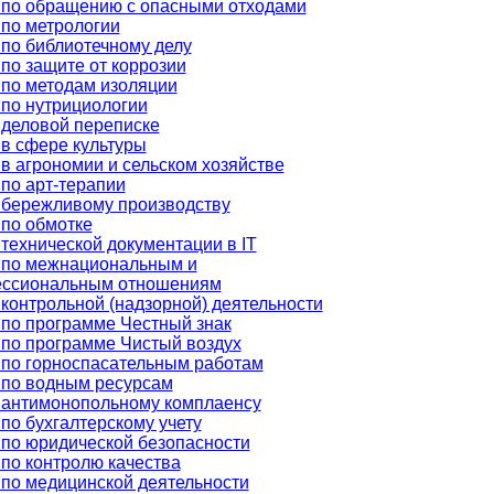
 по обращению с опасными отходами
по метрологии
по библиотечному делу
по защите от коррозии
по методам изоляции
по нутрициологии
деловой переписке
в сфере культуры
в агрономии и сельском хозяйстве
по арт-терапии
 бережливому производству
по обмотке
технической документации в IT
 по межнациональным и
ссиональным отношениям
контрольной (надзорной) деятельности
по программе Честный знак
по программе Чистый воздух
 по горноспасательным работам
 по водным ресурсам
 антимонопольному комплаенсу
по бухгалтерскому учету
по юридической безопасности
по контролю качества
по медицинской деятельности