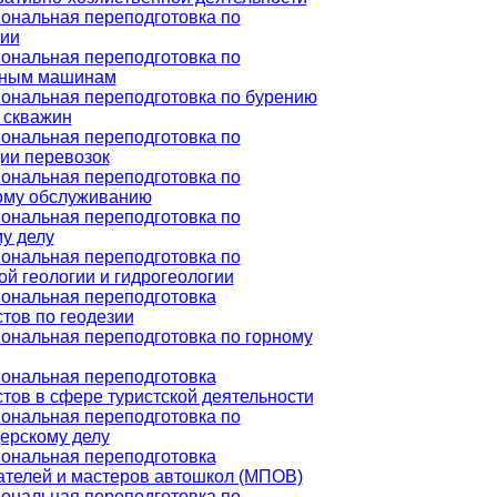
ональная переподготовка по
гии
ональная переподготовка по
ьным машинам
ональная переподготовка по бурению
 скважин
ональная переподготовка по
ии перевозок
ональная переподготовка по
ому обслуживанию
ональная переподготовка по
у делу
ональная переподготовка по
й геологии и гидрогеологии
ональная переподготовка
тов по геодезии
ональная переподготовка по горному
ональная переподготовка
тов в сфере туристской деятельности
ональная переподготовка по
ерскому делу
ональная переподготовка
ателей и мастеров автошкол (МПОВ)
ональная переподготовка по