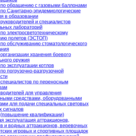
 по обращению с газовыми баллонами
 по Санитарно-эпидемиологические
я в образовании
руководителей и специалистов
льных лабораторий
по электросветотехническому
нию полетов (ЭСТОП)
по обслуживанию стоматологического
ания
организации хранения боевого
ьного оружия
по эксплуатации котлов
по погрузочно-разгрузочной
сти
 специалистов по переносным
рам
водителей для управления
тными средствами, оборудованными
ами для подачи специальных световых
х сигналов
 (повышение квалификации)
я эксплуатация аттракционов,
в и водных аттракционов, веревочных
етских игровых и спортивных площадок