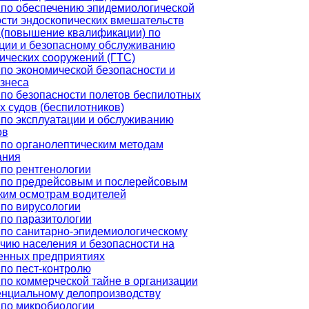
 по обеспечению эпидемиологической
сти эндоскопических вмешательств
 (повышение квалификации) по
ции и безопасному обслуживанию
ических сооружений (ГТС)
по экономической безопасности и
знеса
по безопасности полетов беспилотных
 судов (беспилотников)
по эксплуатации и обслуживанию
ов
по органолептическим методам
ания
по рентгенологии
 по предрейсовым и послерейсовым
ким осмотрам водителей
по вирусологии
по паразитологии
по санитарно-эпидемиологическому
чию населения и безопасности на
нных предприятиях
по пест-контролю
по коммерческой тайне в организации
енциальному делопроизводству
 по микробиологии