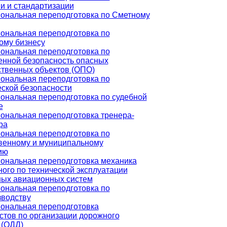
и и стандартизации
ональная переподготовка по Сметному
ональная переподготовка по
ому бизнесу
ональная переподготовка по
нной безопасность опасных
твенных объектов (ОПО)
ональная переподготовка по
ской безопасности
ональная переподготовка по судебной
е
ональная переподготовка тренера-
ра
ональная переподготовка по
венному и муниципальному
ию
ональная переподготовка механика
ого по технической эксплуатации
ных авиационных систем
ональная переподготовка по
зводству
ональная переподготовка
тов по организации дорожного
 (ОДД)