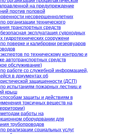
по организации профилактической
направленной на предупреждение
ний против половой
новенности несовершеннолетних
по организации технического
ния транспортных средств
безопасная эксплуатация судоходных
х гидротехнических сооружени
по поверке и калибровки резервуаров
оводов
экспертов по техническому контролю и
ке автотранспортных средств
кое обслуживание)
по работе со служебной информацией,
йся в документах об
ористической защищенности (ДСП)
по испытаниям пожарных лестниц и
ий крыш
способам защиты и действиям в
именения токсичных веществ на
территории)
 методам работы на
екционном оборудовании для
ания трубопроводов
по реализации социальных услуг