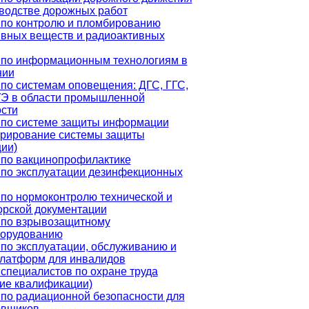
водстве дорожных работ
 по контролю и пломбированию
ивных веществ и радиоактивных
 по информационным технологиям в
нии
по системам оповещения: ДГС, ГГС,
Э в области промышленной
сти
 по системе защиты информации
трирование системы защиты
ии)
 по вакцинопрофилактике
 по эксплуатации дезинфекционных
по нормоконтролю технической и
орской документации
 по взрывозащитному
борудованию
по эксплуатации, обслуживанию и
платформ для инвалидов
специалистов по охране труда
ие квалификации)
по радиационной безопасности для
овщиков