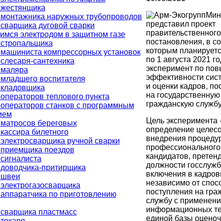
 жестянщика
Мин
 монтажника наружных трубопроводов
представил проект
сварщика дуговой сварки
правительственного
мся электродом в защитном газе
постановления, в со
 стропальщика
которым планируетс
 машиниста компрессорных установок
по 1 августа 2021 г
слесаря-сантехника
эксперимент по по
 маляра
эффективности сис
 младшего воспитателя
и оценки кадров, п
 кладовщика
на государственную
операторов теплового пункта
гражданскую службу
операторов станков с программным
ием
Цель эксперимента 
 матросов береговых
определение целес
кассира билетного
внедрения процеду
электросварщика ручной сварки
профессионального
 приемщика поездов
кандидатов, претен
сигналиста
должности госслужб
 доводчика-притирщика
включения в кадров
 швеи
независимо от спос
 электрогазосварщика
поступления на гра
аппаратчика по приготовлению
службу с применен
информационных те
 сварщика пластмасс
единой базы оцено
токаря