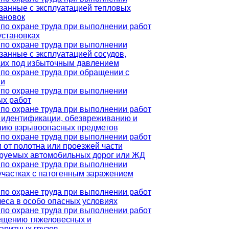
язанные с эксплуатацией тепловых
ановок
по охране труда при выполнении работ
установках
по охране труда при выполнении
язанные с эксплуатацией сосудов,
их под избыточным давлением
по охране труда при обращении с
и
по охране труда при выполнении
ых работ
по охране труда при выполнении работ
, идентификации, обезвреживанию и
нию взрывоопасных предметов
по охране труда при выполнении работ
и от полотна или проезжей части
ируемых автомобильных дорог или ЖД
по охране труда при выполнении
 участках с патогенным заражением
по охране труда при выполнении работ
леса в особо опасных условиях
по охране труда при выполнении работ
ещению тяжеловесных и
аритных грузов