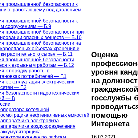
ия промышленной безопасности к
анию, работающему под давлением —
ия промышленной безопасности к
м сооружениям — Б.9
ия промышленной безопасности при
тировании опасных веществ — Б.10
ия промышленной безопасности на
жароопасных объектах хранения и
Оценка
ки растительного сырья — Б.11
ия промышленной безопасности,
профессион
еся к взрывным работам — Б.12
уровня канд
я к порядку работы в
тановках потребителей — Г.1
на должност
я к эксплуатации электрических
 сетей — Г.2
гражданско
я безопасности гидротехнических
госслужбы б
ий — В
ссии
проводиться
оператора котельной
помощью
 осмотрщика нефтеналивных емкостей
аппаратчика электролиза
Интернета
аппаратчика воздухоразделения
 аккумуляторщика
16.03.2021
 электромеханика по лифтам