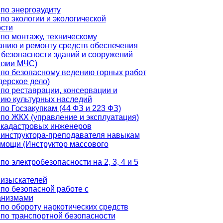
по энергоаудиту
по экологии и экологической
сти
по монтажу, техническому
нию и ремонту средств обеспечения
безопасности зданий и сооружений
нзии МЧС)
по безопасному ведению горных работ
ерское дело)
по реставрации, консервации и
ию культурных наследий
по Госзакупкам (44 ФЗ и 223 ФЗ)
по ЖКХ (управление и эксплуатация)
 кадастровых инженеров
инструктора-преподавателя навыкам
мощи (Инструктор массового
по электробезопасности на 2, 3, 4 и 5
 изыскателей
по безопасной работе с
анизмами
по обороту наркотических средств
по транспортной безопасности