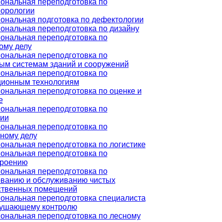
ональная переподготовка по
еорологии
ональная подготовка по дефектологии
нальная переподготовка по дизайну
ональная переподготовка по
ому делу
ональная переподготовка по
ым системам зданий и сооружений
ональная переподготовка по
ионным технологиям
нальная переподготовка по оценке и
е
ональная переподготовка по
гии
ональная переподготовка по
ному делу
нальная переподготовка по логистике
ональная переподготовка по
роению
ональная переподготовка по
ованию и обслуживанию чистых
ственных помещений
ональная переподготовка специалиста
рушающему контролю
ональная переподготовка по лесному