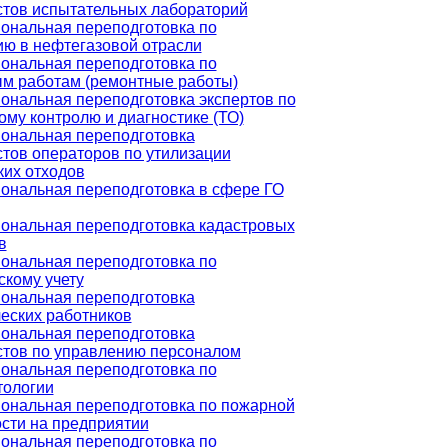
стов испытательных лабораторий
ональная переподготовка по
ю в нефтегазовой отрасли
ональная переподготовка по
м работам (ремонтные работы)
нальная переподготовка экспертов по
ому контролю и диагностике (ТО)
ональная переподготовка
тов операторов по утилизации
их отходов
ональная переподготовка в сфере ГО
ональная переподготовка кадастровых
в
ональная переподготовка по
скому учету
ональная переподготовка
еских работников
ональная переподготовка
стов по управлению персоналом
ональная переподготовка по
тологии
ональная переподготовка по пожарной
сти на предприятии
ональная переподготовка по