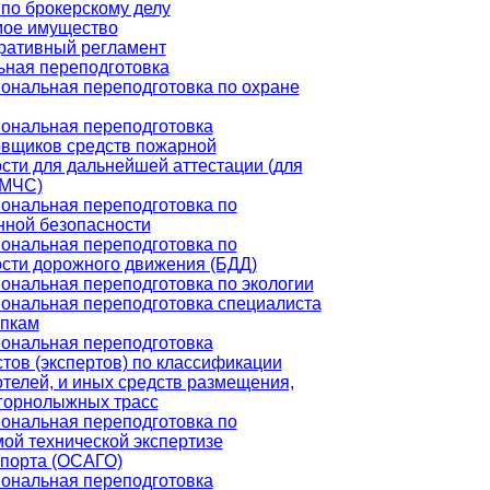
по брокерскому делу
ое имущество
ративный регламент
ная переподготовка
ональная переподготовка по охране
ональная переподготовка
овщиков средств пожарной
сти для дальнейшей аттестации (для
 МЧС)
ональная переподготовка по
нной безопасности
ональная переподготовка по
сти дорожного движения (БДД)
нальная переподготовка по экологии
ональная переподготовка специалиста
упкам
ональная переподготовка
тов (экспертов) по классификации
отелей, и иных средств размещения,
горнолыжных трасс
ональная переподготовка по
ой технической экспертизе
спорта (ОСАГО)
ональная переподготовка