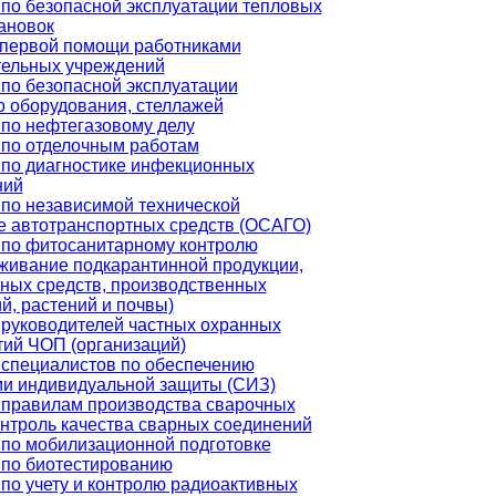
по безопасной эксплуатации тепловых
ановок
 первой помощи работниками
тельных учреждений
по безопасной эксплуатации
о оборудования, стеллажей
по нефтегазовому делу
 по отделочным работам
по диагностике инфекционных
ний
по независимой технической
е автотранспортных средств (ОСАГО)
 по фитосанитарному контролю
живание подкарантинной продукции,
ных средств, производственных
, растений и почвы)
руководителей частных охранных
ий ЧОП (организаций)
специалистов по обеспечению
ми индивидуальной защиты (СИЗ)
 правилам производства сварочных
онтроль качества сварных соединений
по мобилизационной подготовке
 по биотестированию
по учету и контролю радиоактивных