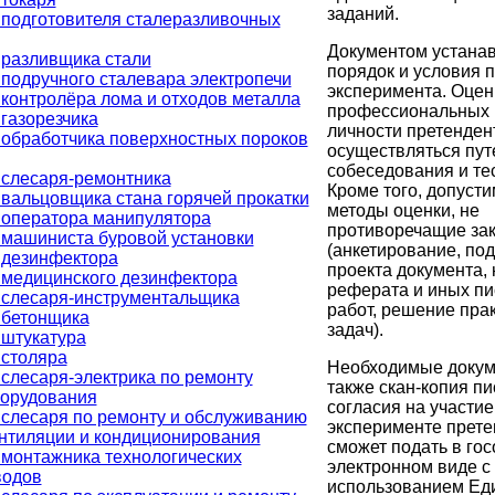
заданий.
подготовителя сталеразливочных
Документом устана
 разливщика стали
порядок и условия 
подручного сталевара электропечи
эксперимента. Оцен
контролёра лома и отходов металла
профессиональных 
газорезчика
личности претенден
обработчика поверхностных пороков
осуществляться пут
собеседования и те
 слесаря-ремонтника
Кроме того, допуст
вальцовщика стана горячей прокатки
методы оценки, не
 оператора манипулятора
противоречащие за
машиниста буровой установки
(анкетирование, под
 дезинфектора
проекта документа,
 медицинского дезинфектора
реферата и иных п
 слесаря-инструментальщика
работ, решение пра
 бетонщика
задач).
 штукатура
 столяра
Необходимые докум
слесаря-электрика по ремонту
также скан-копия п
борудования
согласия на участие
слесаря по ремонту и обслуживанию
эксперименте прете
нтиляции и кондиционирования
сможет подать в гос
монтажника технологических
электронном виде с
водов
использованием Ед