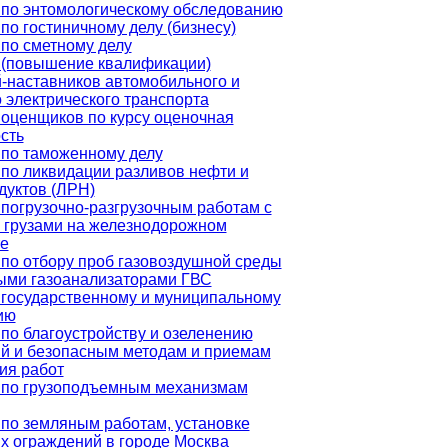
 по энтомологическому обследованию
по гостиничному делу (бизнесу)
по сметному делу
 (повышение квалификации)
-наставников автомобильного и
 электрического транспорта
оценщиков по курсу оценочная
сть
 по таможенному делу
по ликвидации разливов нефти и
дуктов (ЛРН)
погрузочно-разгрузочным работам с
 грузами на железнодорожном
е
по отбору проб газовоздушной среды
ыми газоанализаторами ГВС
государственному и муниципальному
ию
по благоустройству и озеленению
й и безопасным методам и приемам
ия работ
 по грузоподъемным механизмам
по земляным работам, установке
 ограждений в городе Москва