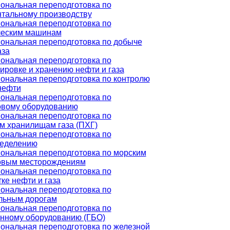
ональная переподготовка по
тальному производству
ональная переподготовка по
ческим машинам
ональная переподготовка по добыче
аза
ональная переподготовка по
ировке и хранению нефти и газа
ональная переподготовка по контролю
нефти
ональная переподготовка по
овому оборудованию
ональная переподготовка по
м хранилищам газа (ПХГ)
ональная переподготовка по
ределению
ональная переподготовка по морским
овым месторождениям
ональная переподготовка по
ке нефти и газа
ональная переподготовка по
льным дорогам
ональная переподготовка по
онному оборудованию (ГБО)
ональная переподготовка по железной