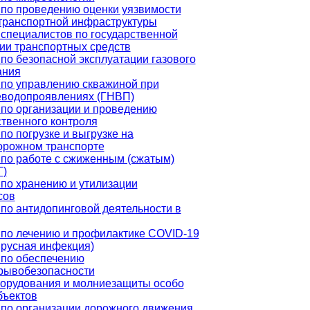
по проведению оценки уязвимости
транспортной инфраструктуры
специалистов по государственной
ии транспортных средств
по безопасной эксплуатации газового
ания
по управлению скважиной при
еводопроявлениях (ГНВП)
по организации и проведению
твенного контроля
по погрузке и выгрузке на
орожном транспорте
по работе с сжиженным (сжатым)
Г)
по хранению и утилизации
сов
по антидопинговой деятельности в
по лечению и профилактике COVID-19
русная инфекция)
 по обеспечению
рывобезопасности
борудования и молниезащиты особо
бъектов
по организации дорожного движения