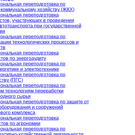
ональная переподготовка по
коммунальному хозяйству (ЖКХ)
ональная переподготовка
тов, участвующих в проведении
втотранспорта при государственной
ии
ональная переподготовка по
ации технологических процессов и
ств
ональная переподготовка
тов по энергоаудиту
ональная переподготовка по
ергетике и электротехнике
ональная переподготовка по
ству (ПГС)
ональная переподготовка по
м технологиям переработки
одного сырья
нальная переподготовка по защите от
оборудования и сооружений
вого комплекса
ональная переподготовка
тов по агрономии
ональная переподготовка по
ативно-хозяйственной деятельности