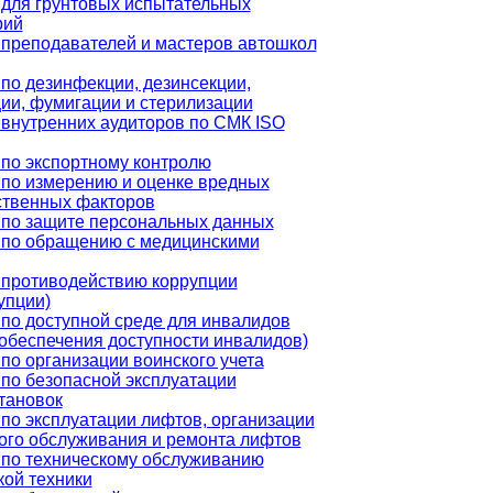
для грунтовых испытательных
рий
преподавателей и мастеров автошкол
по дезинфекции, дезинсекции,
ии, фумигации и стерилизации
внутренних аудиторов по СМК ISO
по экспортному контролю
по измерению и оценке вредных
ственных факторов
 по защите персональных данных
 по обращению с медицинскими
 противодействию коррупции
упции)
по доступной среде для инвалидов
обеспечения доступности инвалидов)
по организации воинского учета
по безопасной эксплуатации
тановок
по эксплуатации лифтов, организации
ого обслуживания и ремонта лифтов
 по техническому обслуживанию
ой техники