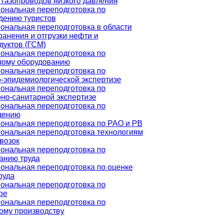
газопроводов низкого давления
ональная переподготовка по
дению туристов
нальная переподготовка в области
ранения и отгрузки нефти и
уктов (ГСМ)
ональная переподготовка по
ному оборудованию
ональная переподготовка по
-эпидемиологической экспертизе
ональная переподготовка по
но-санитарной экспертизе
ональная переподготовка по
дению
ональная переподготовка по РАО и РВ
ональная переподготовка технологиям
возок
ональная переподготовка по
анию труда
ональная переподготовка по оценке
руда
ональная переподготовка по
ре
ональная переподготовка по
ому производству