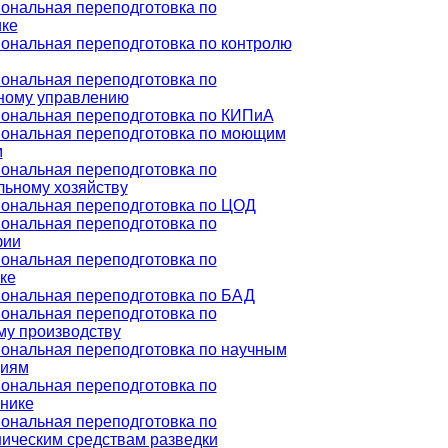
ональная переподготовка по
ике
ональная переподготовка по контролю
ональная переподготовка по
ному управлению
ональная переподготовка по КИПиА
ональная переподготовка по моющим
м
ональная переподготовка по
ьному хозяйству
ональная переподготовка по ЦОД
ональная переподготовка по
фии
ональная переподготовка по
ке
ональная переподготовка по БАД
ональная переподготовка по
му производству
ональная переподготовка по научным
циям
ональная переподготовка по
нике
ональная переподготовка по
ическим средствам разведки