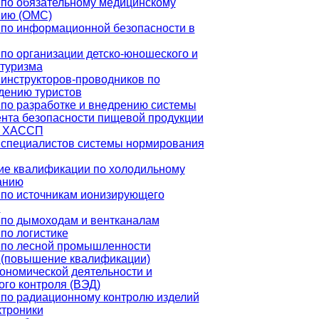
по обязательному медицинскому
нию (ОМС)
 по информационной безопасности в
по организации детско-юношеского и
 туризма
инструкторов-проводников по
дению туристов
по разработке и внедрению системы
нта безопасности пищевой продукции
е ХАССП
 специалистов системы нормирования
е квалификации по холодильному
анию
 по источникам ионизирующего
я
 по дымоходам и вентканалам
по логистике
 по лесной промышленности
 (повышение квалификации)
ономической деятельности и
го контроля (ВЭД)
по радиационному контролю изделий
ктроники