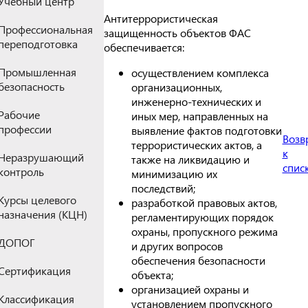
Учебный центр
Антитеррористическая
Профессиональная
защищенность объектов ФАС
переподготовка
обеспечивается:
Промышленная
осуществлением комплекса
безопасность
организационных,
инженерно-технических и
Рабочие
иных мер, направленных на
профессии
выявление фактов подготовки
Возв
террористических актов, а
к
Неразрушающий
также на ликвидацию и
спис
контроль
минимизацию их
последствий;
Курсы целевого
разработкой правовых актов,
назначения (КЦН)
регламентирующих порядок
охраны, пропускного режима
ДОПОГ
и других вопросов
обеспечения безопасности
Сертификация
объекта;
организацией охраны и
Классификация
установлением пропускного