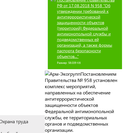
РФ от 17.08.2018 N 958 "Об
утверждении требований к
антитеррористической
защищенности объектов
(территорий) Федеральной
антимонопольной службы и
подведомственных ей
организаций, а также формы
паспорта безопасности
объектов..."
Размер: 56.039 Кб
Постановлением
Правительства № 958 установлен
комплекс мероприятий,
направленных на обеспечение
антитеррористической
защищенности объектов
Федеральной антимонопольной
службы, ее территориальных
Охрана труда
органов и подведомственных
организации.