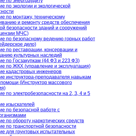
ие по энергоаудиту
е по экологии и экологической
сности
ие по монтажу, техническому
иванию и ремонту средств обеспечения
ой безопасности зданий и сооружений
ицензии МЧС)
ие по безопасному ведению горных работ
ейдерское дело)
ие по реставрации, консервации и
данию культурных наследий
е по Госзакупкам (44 ФЗ и 223 ФЗ)
ие по ЖКХ (управление и эксплуатация)
ие кадастровых инженеров
ие инструктора-преподавателя навыкам
 помощи (Инструктор массового
ия)
е по электробезопасности на 2, 3, 4 и 5
ие изыскателей
ие по безопасной работе с
рганизмами
ие по обороту наркотических средств
ие по транспортной безопасности
ие для грунтовых испытательных