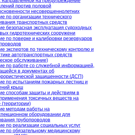
, направленной на предупреждение
плений против половой
основенности несовершеннолетних
ие по организации технического
ивания транспортных средств
ие безопасная эксплуатация судоходных
овых гидротехнических сооружени
ие по поверке и калибровки резервуаров
опроводов
ие экспертов по техническому контролю и
стике автотранспортных средств
ческое обслуживание)
ие по работе со служебной информацией,
ащейся в документах об
ррористической защищенности (ДСП)
ие по испытаниям пожарных лестниц и
ений крыш
ие способам защиты и действиям в
 применения токсичных веществ на
 (территории)
ие методам работы на
спекционном оборудовании для
ования трубопроводов
ие по реализации социальных услуг
ие по обязательному медицинскому