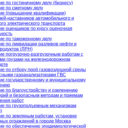
е по гостиничному делу (бизнесу)
ие по сметному делу
ие (повышение квалификации)
лей-наставников автомобильного и
го электрического транспорта
ие оценщиков по курсу оценочная
ьность
ие по таможенному делу
ие по ликвидации разливов нефти и
родуктов (ЛРН)
ие погрузочно-разгрузочным работам с
ми грузами на железнодорожном
орте
ие по отбору проб газовоздушной среды
сными газоанализаторами ГВС
ие государственному и муниципальному
ению
ие по благоустройству и озеленению
орий и безопасным методам и приемам
ения работ
ие по грузоподъемным механизмам
)
ие по земляным работам, установке
ных ограждений в городе Москва
ие по обеспечению эпидемиологической