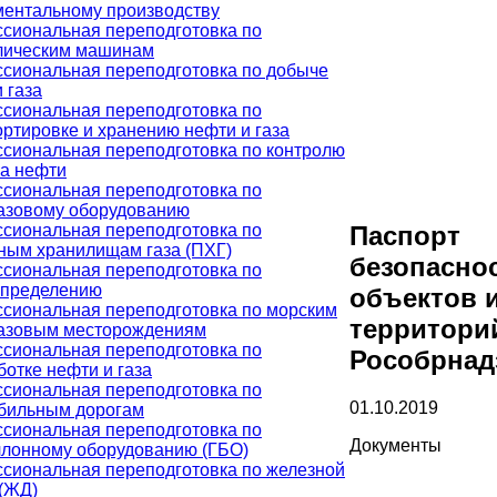
ментальному производству
сиональная переподготовка по
лическим машинам
сиональная переподготовка по добыче
 газа
сиональная переподготовка по
ортировке и хранению нефти и газа
сиональная переподготовка по контролю
ва нефти
сиональная переподготовка по
азовому оборудованию
сиональная переподготовка по
Паспорт
ным хранилищам газа (ПХГ)
безопасно
сиональная переподготовка по
спределению
объектов 
сиональная переподготовка по морским
территори
азовым месторождениям
сиональная переподготовка по
Рособрнад
отке нефти и газа
сиональная переподготовка по
01.10.2019
бильным дорогам
сиональная переподготовка по
Документы
ллонному оборудованию (ГБО)
сиональная переподготовка по железной
 (ЖД)