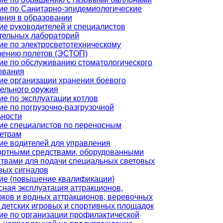
ие по Санитарно-эпидемиологические
ания в образовании
ие руководителей и специалистов
тельных лабораторий
ие по электросветотехническому
чению полетов (ЭСТОП)
ие по обслуживанию стоматологического
ования
ие организации хранения боевого
рельного оружия
ие по эксплуатации котлов
ие по погрузочно-разгрузочной
ьности
ие специалистов по переносным
етрам
ие водителей для управления
ортными средствами, оборудованными
ствами для подачи специальных световых
вых сигналов
ие (повышение квалификации)
сная эксплуатация аттракционов,
рков и водных аттракционов, веревочных
 детских игровых и спортивных площадок
ие по организации профилактической