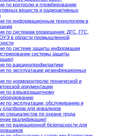
ие по контролю и пломбированию
ктивных веществ и радиоактивных
в
ие по информационным технологиям в
вании
ие по системам оповещения: ДГС, ГГС,
ОУЭ в области промышленной
сности
ие по системе защиты информации
истрирование системы защиты
ации)
ие по вакцинопрофилактике
ие по эксплуатации дезинфекционных
ие по нормоконтролю технической и
укторской документации
ие по взрывозащитному
ооборудованию
ие по эксплуатации, обслуживанию и
у платформ для инвалидов
ие специалистов по охране труда
ение квалификации)
ие по радиационной безопасности для
ировщиков
ие по обращению с газовыми баллонами