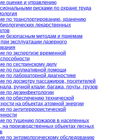
ие оценке и управлению
сиональными рисками по охране труда
иология
ие по транспортированию, хранению
биологических лекарственных
атов
ие безопасным методам и приемам
 при эксплуатации лазерного
ования
ие по экспертизе временной
оспособности
ие по сестринскому делу
ие по паллиативной помощи
ие по лабораторной диагностике
ие по досмотру пассажиров, посетителей
нала, ручной клади, багажа, почты, грузов
ие по дезинфектологии
ие по обеспечению технической
ности на объектах атомной энергии
ие по антитеррористической
нности
ие по тушению пожаров в населенных
, на производственных объектах лесных
в
ие по энтомологическому обследованию