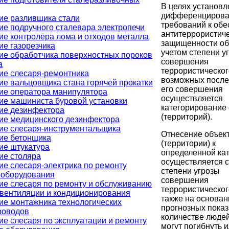
В целях установл
дифференциров
ие разливщика стали
требований к об
ие подручного сталевара электропечи
антитеррористич
ие контролёра лома и отходов металла
защищенности об
ие газорезчика
учетом степени у
ие обработчика поверхностных пороков
совершения
а
террористическог
ие слесаря-ремонтника
возможных после
ие вальцовщика стана горячей прокатки
его совершения
ие оператора манипулятора
осуществляется
ие машиниста буровой установки
категорирование
ие дезинфектора
(территорий).
ие медицинского дезинфектора
ие слесаря-инструментальщика
Отнесение объек
ие бетонщика
(территории) к
ие штукатура
определенной ка
ие столяра
осуществляется с
ие слесаря-электрика по ремонту
степени угрозы
ооборудования
совершения
ие слесаря по ремонту и обслуживанию
террористического
 вентиляции и кондиционирования
также на основан
ие монтажника технологических
прогнозных показ
роводов
количестве людей
ие слесаря по эксплуатации и ремонту
могут погибнуть 