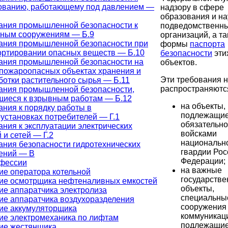
ованию, работающему под давлением —
надзору в сфере
образования и на
ания промышленной безопасности к
подведомственны
ным сооружениям — Б.9
организаций, а т
ания промышленной безопасности при
формы
паспорта
ортировании опасных веществ — Б.10
безопасности
эти
ания промышленной безопасности на
объектов.
пожароопасных объектах хранения и
Эти требования 
ботки растительного сырья — Б.11
распространяютс
ания промышленной безопасности,
щиеся к взрывным работам — Б.12
на объекты,
ания к порядку работы в
подлежащи
установках потребителей — Г.1
обязательно
ния к эксплуатации электрических
войсками
 и сетей — Г.2
национальн
ания безопасности гидротехнических
гвардии Рос
ений — В
Федерации;
офессии
на важные
ие оператора котельной
государств
ие осмотрщика нефтеналивных емкостей
объекты,
ие аппаратчика электролиза
специальные
ие аппаратчика воздухоразделения
сооружения
ие аккумуляторщика
коммуникац
ие электромеханика по лифтам
подлежащие
ие жестянщика