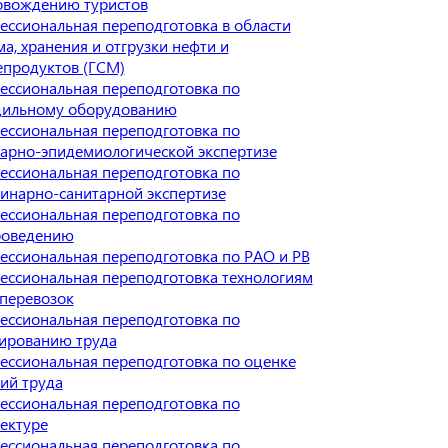
овождению туристов
ссиональная переподготовка в области
а, хранения и отгрузки нефти и
епродуктов (ГСМ)
ессиональная переподготовка по
дильному оборудованию
ессиональная переподготовка по
тарно-эпидемиологической экспертизе
ессиональная переподготовка по
инарно-санитарной экспертизе
ессиональная переподготовка по
роведению
ессиональная переподготовка по РАО и РВ
ессиональная переподготовка технологиям
оперевозок
ессиональная переподготовка по
ированию труда
ессиональная переподготовка по оценке
ий труда
ессиональная переподготовка по
ектуре
ессиональная переподготовка по