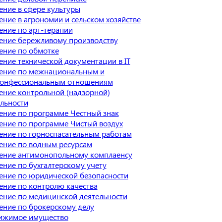
ние в сфере культуры
ние в агрономии и сельском хозяйстве
ение по арт-терапии
ение бережливому производству
ение по обмотке
ние технической документации в IT
ение по межнациональным и
онфессиональным отношениям
ение контрольной (надзорной)
льности
ение по программе Честный знак
ение по программе Чистый воздух
ение по горноспасательным работам
ение по водным ресурсам
ение антимонопольному комплаенсу
ние по бухгалтерскому учету
ение по юридической безопасности
ение по контролю качества
ение по медицинской деятельности
ение по брокерскому делу
ижимое имущество