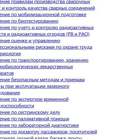
ение правилам производства сварочных
 и контроль качества сварных соединений
ение по мобилизационной подготовке
ение по биотестированию
ение по учету и контролю радиоактивных
тв и радиоактивных отходов (РВ и РАО)
ение оценке и управлению
ессиональными рисками по охране труда
ериология
ение по транспортированию, хранению
нобиологических лекарственных
аратов
ение безопасным методам и приемам
ы при эксплуатации лазерного
удования
ение по экспертизе временной
удоспособности
ние по сестринскому делу
ение по паллиативной помощи
ение по лабораторной диагностике
ние по досмотру пассажиров, посетителей
сонала, ручной клади, багажа, почты,