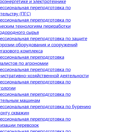
роэнергетике и электротехнике
ессиональная переподготовка по
тельству (ПГС)
ессиональная переподготовка по
ческим технологиям переработки
водородного сырья
ессиональная переподготовка по защите
оррозии оборудования и сооружений
газового комплекса
ессиональная переподготовка
иалистов по агрономии
ессиональная переподготовка по
нистративно-хозяйственной деятельности
ессиональная переподготовка по
тологии
ессиональная переподготовка по
ительным машинам
ессиональная переподготовка по бурению
монту скважин
ессиональная переподготовка по
низации перевозок
ессиональная переподготовка по