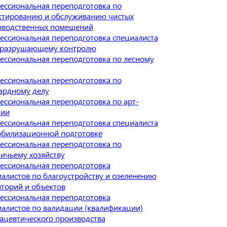
ессиональная переподготовка по
ктированию и обслуживанию чистых
зводственных помещений
ессиональная переподготовка специалиста
еразрушающему контролю
ессиональная переподготовка по лесному
ессиональная переподготовка по
ардному делу
ссиональная переподготовка по арт-
пии
ессиональная переподготовка специалиста
обилизационной подготовке
ессиональная переподготовка по
ичьему хозяйству
ессиональная переподготовка
алистов по благоустройству и озеленению
торий и объектов
ессиональная переподготовка
алистов по валидации (квалификации)
ацевтического производства