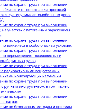
ение по охране труда при выполнении
 в близости от полотна или проезжей
 эксплуатируемых автомобильных дорог
ЖД
ение по охране труда при выполнении
, на участках с патогенным заражением
ы
ение по охране труда при выполнении
 по валке леса в особо опасных условиях
ение по охране труда при выполнении
т по перемещению тяжеловесных и
огабаритных грузов
ение по охране труда при выполнении
т с радиоактивными веществами и
чниками ионизирующих излучений
ение по охране труда при выполнении
 с ручным инструментом, в том числе с
техническим
ение по охране труда при выполнении
 в театрах
ение по безопасным методам и приемам