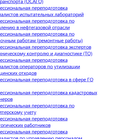
транспорта (ОСАГО)
ессиональная переподготовка
иалистов испытательных лабораторий
ессиональная переподготовка по
лению в нефтегазовой отрасли
ессиональная переподготовка по
лочным работам (ремонтные работы)
ессиональная переподготовка экспертов
хническому контролю и диагностике (ТО)
ессиональная переподготовка
алистов операторов по утилизации
цинских отходов
ессиональная переподготовка в сфере ГО
ессиональная переподготовка кадастровых
неров
ессиональная переподготовка по
лтерскому учету
ессиональная переподготовка
гогических работников
ессиональная переподготовка
иалистов по управлению персоналом