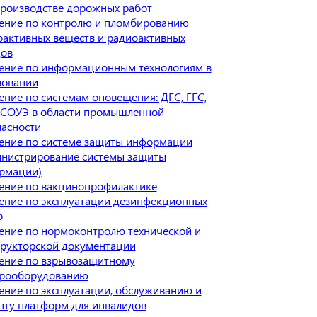
производстве дорожных работ
ение по контролю и пломбированию
оактивных веществ и радиоактивных
дов
ение по информационным технологиям в
зовании
ние по системам оповещения: ДГС, ГГС,
 СОУЭ в области промышленной
пасности
ение по системе защиты информации
инистрирование системы защиты
рмации)
ение по вакцинопрофилактике
ение по эксплуатации дезинфекционных
р
ение по нормоконтролю технической и
трукторской документации
ение по взрывозащитному
трооборудованию
ение по эксплуатации, обслуживанию и
нту платформ для инвалидов