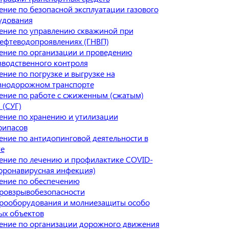
ние по безопасной эксплуатации газового
удования
ение по управлению скважиной при
нефтеводопроявлениях (ГНВП)
ение по организации и проведению
зводственного контроля
ние по погрузке и выгрузке на
знодорожном транспорте
ение по работе с сжиженным (сжатым)
 (СУГ)
ение по хранению и утилизации
рипасов
ние по антидопинговой деятельности в
те
ение по лечению и профилактике COVID-
Коронавирусная инфекция)
ение по обеспечению
ровзрывобезопасности
трооборудования и молниезащиты особо
ых объектов
ение по организации дорожного движения