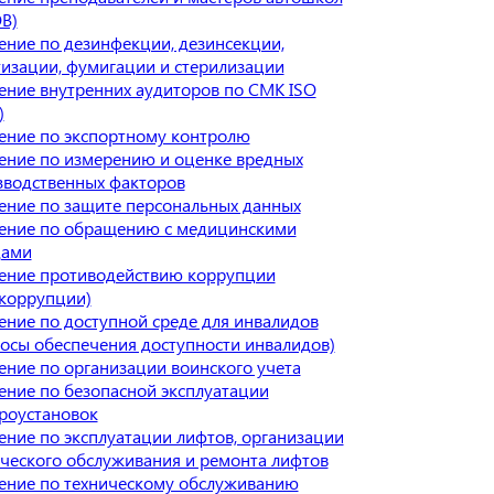
В)
ние по дезинфекции, дезинсекции,
изации, фумигации и стерилизации
ение внутренних аудиторов по СМК ISO
)
ение по экспортному контролю
ение по измерению и оценке вредных
зводственных факторов
ение по защите персональных данных
ение по обращению с медицинскими
дами
ение противодействию коррупции
икоррупции)
ние по доступной среде для инвалидов
осы обеспечения доступности инвалидов)
ние по организации воинского учета
ение по безопасной эксплуатации
роустановок
ние по эксплуатации лифтов, организации
ческого обслуживания и ремонта лифтов
ение по техническому обслуживанию