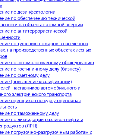
в
ение по дезинфектологии
ение по обеспечению технической
асности на объектах атомной энергии
ение по антитеррористической
щенности
ение по тушению пожаров в населенных
ах, на производственных объектах лесных
ров
ение по энтомологическому обследованию
ние по гостиничному делу (бизнесу)
ение по сметному делу
ение (повышение квалификации)
елей-наставников автомобильного и
ного электрического транспорта
ение оценщиков по курсу оценочная
льность
ение по таможенному делу
ение по ликвидации разливов нефти и
епродуктов (ЛРН)
ение погрузочно-разгрузочным работам с