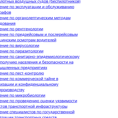
лотных воздушных судов (беспилотников)
ение по эксплуатации и обслуживанию
графов
ение по органолептическим методам
едования
ение по рентгенологии
ение по предрейсовым и послерейсовым
цинским осмотрам водителей
ение по вирусологии
ение по паразитологии
ение по санитарно-эпидемиологическому
получию населения и безопасности на
ышленных предприятиях
ение по пест-контролю
ение по коммерческой тайне в
низации и конфиденциальному
производству
ение по микробиологии
ение по проведению оценки уязвимости
ктов транспортной инфраструктуры
ние специалистов по государственной
трации транспортных средств