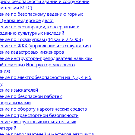
рной безопасности зданий и сооружений
 лицензии МЧС)
ение по безопасному ведению горных
 (маркшейдерское дело)
ние по реставрации, консервации и
озданию культурных наследий
ние по Госзакупкам (44 ФЗ и 223 ФЗ)
ние по ЖКХ (управление и эксплуатация)
ение кадастровых инженеров
ение инструктора-преподавателя навыкам
ой помощи (Инструктор массового
ения)
ние по электробезопасности на 2, 3, 4 и 5
пу
ение изыскателей
ние по безопасной работе с
оорганизмами
ние по обороту наркотических средств
ение по транспортной безопасности
ение для грунтовых испытательных
раторий
ение преподавателей и мастеров автошкол