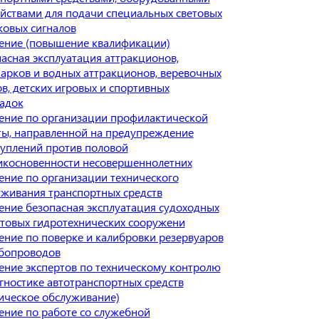
йствами для подачи специальных световых
ковых сигналов
ение (повышение квалификации)
асная эксплуатация аттракционов,
арков и водных аттракционов, веревочных
в, детских игровых и спортивных
адок
ение по организации профилактической
ты, направленной на предупреждение
туплений против половой
икосновенности несовершеннолетних
ние по организации технического
уживания транспортных средств
ние безопасная эксплуатация судоходных
ртовых гидротехнических сооружени
ние по поверке и калибровки резервуаров
убопроводов
ение экспертов по техническому контролю
гностике автотранспортных средств
ическое обслуживание)
ние по работе со служебной