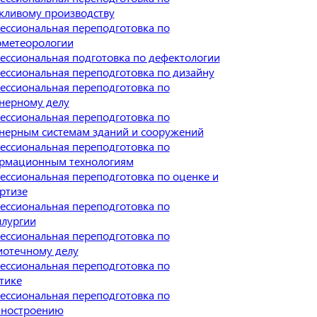
жливому производству
ессиональная переподготовка по
ометеорологии
ессиональная подготовка по дефектологии
ессиональная переподготовка по дизайну
ессиональная переподготовка по
нерному делу
ессиональная переподготовка по
нерным системам зданий и сооружений
ессиональная переподготовка по
рмационным технологиям
ессиональная переподготовка по оценке и
ртизе
ессиональная переподготовка по
ллургии
ессиональная переподготовка по
иотечному делу
ессиональная переподготовка по
тике
ессиональная переподготовка по
ностроению