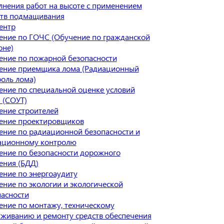
нения работ на высоте с применением
ств подмащивания
ентр
ение по ГОЧС (Обучение по гражданской
оне)
ение по пожарной безопасности
ение приемщика лома (Радиационный
оль лома)
ение по специальной оценке условий
 (СОУТ)
ение строителей
ение проектировщиков
ение по радиационной безопасности и
ационному контролю
ение по безопасности дорожного
ения (БДД)
ение по энергоаудиту
ние по экологии и экологической
пасности
ение по монтажу, техническому
уживанию и ремонту средств обеспечения