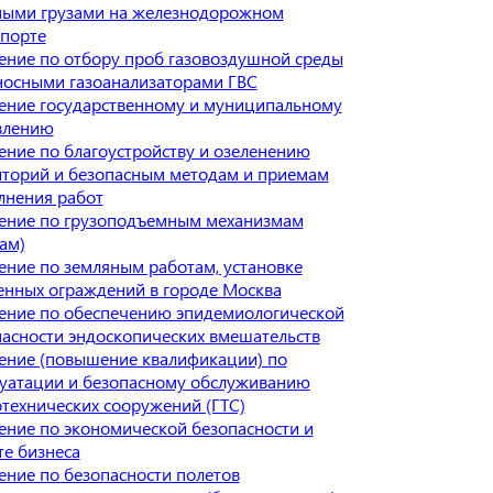
ными грузами на железнодорожном
спорте
ение по отбору проб газовоздушной среды
носными газоанализаторами ГВС
ение государственному и муниципальному
влению
ние по благоустройству и озеленению
иторий и безопасным методам и приемам
лнения работ
ение по грузоподъемным механизмам
ам)
ние по земляным работам, установке
енных ограждений в городе Москва
ение по обеспечению эпидемиологической
асности эндоскопических вмешательств
ение (повышение квалификации) по
луатации и безопасному обслуживанию
технических сооружений (ГТС)
ение по экономической безопасности и
е бизнеса
ние по безопасности полетов