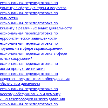
ессиональная переподготовка по
жменту в сфере культуры и искусства
ессиональная переподготовка по
овым сетям
ессиональная переподготовка по
жменту в различных видах деятельности
ессиональная переподготовка по
террористической защищенности
ессиональная переподготовка по
пруденции в сфере здравоохранения
ессиональная переподготовка в сфере
емных сооружений
ессиональная переподготовка по
ологии продукции питания
ессиональная переподготовка по
зводственному контролю оборудования
избыточным давлением
ессиональная переподготовка по
ическому обслуживанию и ремонту
жных газопроводов низкого давления
ессиональная переподготовка по