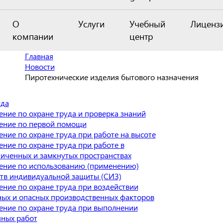
О
Услуги
Учебный
Лиценз
компании
центр
Главная
Новости
Пиротехнические изделия бытового назначения
уда
ние по охране труда и проверка знаний
ение по первой помощи
ние по охране труда при работе на высоте
ние по охране труда при работе в
иченных и замкнутых пространствах
ение по использованию (применению)
ств индивидуальной защиты (СИЗ)
ние по охране труда при воздействии
ных и опасных производственных факторов
ение по охране труда при выполнении
яных работ