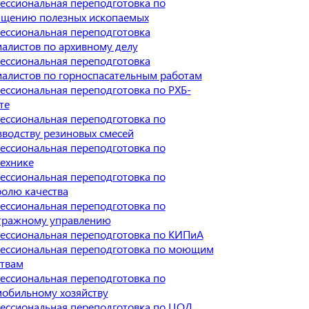
ессиональная переподготовка по
ащению полезных ископаемых
ессиональная переподготовка
алистов по архивному делу
ессиональная переподготовка
иалистов по горноспасательным работам
ессиональная переподготовка по РХБ-
те
ессиональная переподготовка по
водству резиновых смесей
ессиональная переподготовка по
ехнике
ессиональная переподготовка по
ролю качества
ессиональная переподготовка по
тражному управлению
ессиональная переподготовка по КИПиА
ессиональная переподготовка по моющим
ствам
ессиональная переподготовка по
мобильному хозяйству
ессиональная переподготовка по ЦОД