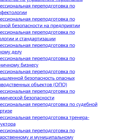
ессиональная переподготовка по
нфектологии
ессиональная переподготовка по
рной безопасности на предприятии
ессиональная переподготовка по
логии и стандартизации
ессиональная переподготовка по
ному делу
ессиональная переподготовка по
иничному бизнесу
ессиональная переподготовка по
ышленной безопасность опасных
зводственных объектов (ОПО)
ессиональная переподготовка по
омической безопасности
ессиональная переподготовка по судебной
ртизе
ессиональная переподготовка тренера-
руктора
ессиональная переподготовка по
дарственному и муниципальному