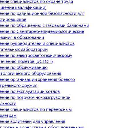
ние специалистов по охране труда
ышение квалификации)
ение по радиационной безопасности для
ктировщиков
ение по обращению с газовыми баллонами
ение по Санитарно-эпидемиологические
вания в образовании
ение руководителей и специалистов
тательных лабораторий
ение по электросветотехническому
печению полетов (ЭСТОП)
ение по обслуживанию
атологического оборудования
ение организации хранения боевого
стрельного оружия
ние по эксплуатации котлов
ение по погрузочно-разгрузочной
льности
ение специалистов по переносным
ометрам
ение водителей для управления
спортными средствами, оборудованными