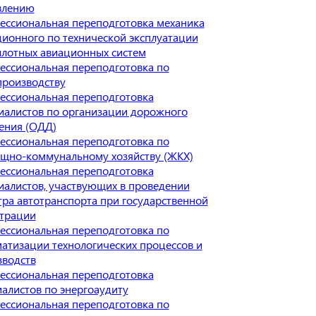
влению
ессиональная переподготовка механика
ионного по технической эксплуатации
илотных авиационных систем
ессиональная переподготовка по
производству
ессиональная переподготовка
иалистов по организации дорожного
ения (ОДД)
ессиональная переподготовка по
щно-коммунальному хозяйству (ЖКХ)
ессиональная переподготовка
иалистов, участвующих в проведении
ра автотранспорта при государственной
страции
ессиональная переподготовка по
атизации технологических процессов и
зводств
ессиональная переподготовка
алистов по энергоаудиту
ессиональная переподготовка по