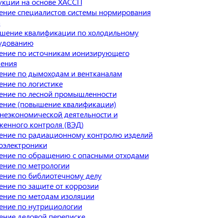
укции на основе ХАССП
ение специалистов системы нормирования
а
шение квалификации по холодильному
удованию
ение по источникам ионизирующего
чения
ение по дымоходам и вентканалам
ние по логистике
ение по лесной промышленности
ение (повышение квалификации)
неэкономической деятельности и
женного контроля (ВЭД)
ение по радиационному контролю изделий
оэлектроники
ение по обращению с опасными отходами
ение по метрологии
ение по библиотечному делу
ние по защите от коррозии
ение по методам изоляции
ение по нутрициологии
ение деловой переписке