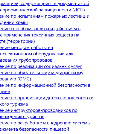
рмацией, содержащейся в документах об
террористической защищенности (ДСП)
ение по испытаниям пожарных лестниц и
ждений крыш
ение способам защиты и действиям в
е применения токсичных веществ на
те (территории)
ение методам работы на
инспекционном оборудовании для
едования трубопроводов
ние по реализации социальных услуг
ение по обязательному медицинскому
хованию (ОМС)
ение по информационной безопасности в
цине
ение по организации детско-юношеского и
кого туризма
ение инструкторов-проводников по
овождению туристов
ение по разработке и внедрению системы
джмента безопасности пищевой