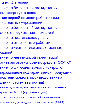
цинской техники
ение по безопасной эксплуатации
вых энергоустановок
ание первой помощи работниками
зовательных учреждений
ение по безопасной эксплуатации
ского оборудования, стеллажей
ение по нефтегазовому делу
ение по отделочным работам
ение по диагностике инфекционных
леваний
ение по независимой технической
ртизе автотранспортных средств (ОСАГО)
ение по фитосанитарному контролю
ззараживание подкарантинной продукции,
портных средств, производственных
ений, растений и почвы)
ение руководителей частных охранных
приятий ЧОП (организаций)
ение специалистов по обеспечению
ствами индивидуальной защиты (СИЗ)