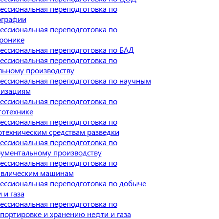
ессиональная переподготовка по
ографии
ессиональная переподготовка по
тронике
ессиональная переподготовка по БАД
ессиональная переподготовка по
льному производству
ессиональная переподготовка по научным
низациям
ессиональная переподготовка по
тотехнике
ессиональная переподготовка по
отехническим средствам разведки
ессиональная переподготовка по
рументальному производству
ессиональная переподготовка по
авлическим машинам
ессиональная переподготовка по добыче
 и газа
ессиональная переподготовка по
портировке и хранению нефти и газа