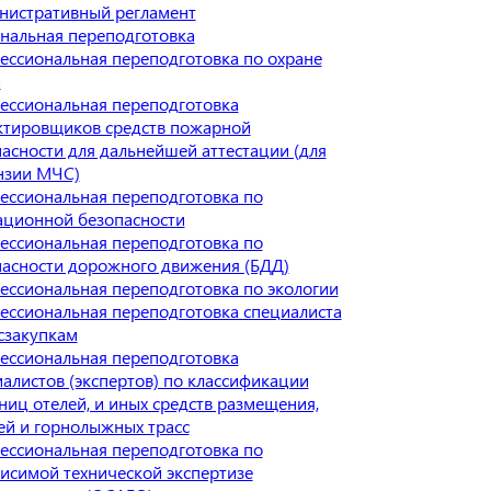
нистративный регламент
нальная переподготовка
ессиональная переподготовка по охране
а
ессиональная переподготовка
ктировщиков средств пожарной
асности для дальнейшей аттестации (для
нзии МЧС)
ессиональная переподготовка по
ационной безопасности
ессиональная переподготовка по
пасности дорожного движения (БДД)
ессиональная переподготовка по экологии
ессиональная переподготовка специалиста
сзакупкам
ессиональная переподготовка
алистов (экспертов) по классификации
ниц отелей, и иных средств размещения,
ей и горнолыжных трасс
ессиональная переподготовка по
исимой технической экспертизе