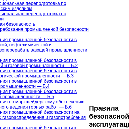
иональная переподготовка по
ским изделиям
иональная переподготовка по
ии
я безопасность
ребования промышленной безопасности
ния промышленной безопасности в
кой, нефтехимической и
азоперерабатывающей промышленности
ния промышленной безопасности в
й и газовой промышленности — Б.2
ния промышленной безопасности в
ргической промышленности — Б.3
ния промышленной безопасности в
промышленности — Б.4
ния промышленной безопасности в
й промышленности — Б.5
ния по маркшейдерскому обеспечению
Правила
ного ведения горных работ — Б.6
ния промышленной безопасности на
безопасно
х газораспределения и газопотребления
эксплуатац
ния промышленной безопасности к