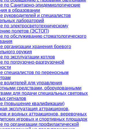
е по Санитарно-эпидемиологические
ния в образовании
е руководителей и специалистов
ельных лабораторий
е по электросветотехническому
ению полетов (ЭСТОП)
е по обслуживанию стоматологического
вания
е организации хранения боевого
ельного оружия
е по эксплуатации котлов
е по погрузочно-разгрузочной
ности
е специалистов по переносным
етрам
е водителей для управления
ртными средствами, оборудованными
твами для подачи специальных световых
вых сигналов
е (повышение квалификации)
ная эксплуатация аттракционов,
ков и водных аттракционов, веревочных
 детских игровых и спортивных площадок
е по организации профилактической