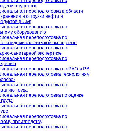
иональная переподготовка по
ждению туристов
иональная переподготовка в области
 хранения и отгрузки нефти и
одуктов (ГСМ)
иональная переподготовка по
ьному оборудованию
иональная переподготовка по
но-эпидемиологической экспертизе
иональная переподготовка по
арно-санитарной экспертизе
иональная переподготовка по
ведению
иональная переподготовка по РАО и РВ
иональная переподготовка технологиям
ревозок
иональная переподготовка по
ванию труда
иональная переподготовка по оценке
 труда
иональная переподготовка по
туре
иональная переподготовка по
вому производству
иональная переподготовка по