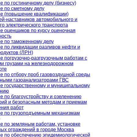
е по гостиничному делу (бизнесу)
е по сметному делу
е (повышение квалификации)
ей-наставников автомобильного и
го электрического транспорта
е оценщиков по курсу оценочная
ность
е по таможенному делу
е по ликвидации разливов нефти и
одуктов (ЛРН)
е погрузочно-разгрузочным работам с
и грузами на железнодорожном
рте
е по отбору проб газовоздушной среды
ными газоанализаторами ГВС
е государственному и муниципальному
ению
е по благоустройству и озеленению
рий и безопасным методам и приемам
ния работ
е по грузоподъемным механизмам
)
е по земляным работам, установке
ых ограждений в городе Москва
е по обеспечению эпидемиологической