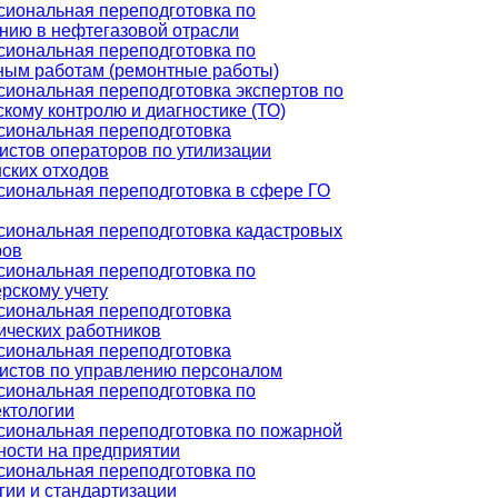
иональная переподготовка по
нию в нефтегазовой отрасли
иональная переподготовка по
ным работам (ремонтные работы)
иональная переподготовка экспертов по
скому контролю и диагностике (ТО)
иональная переподготовка
истов операторов по утилизации
ских отходов
иональная переподготовка в сфере ГО
иональная переподготовка кадастровых
ров
иональная переподготовка по
ерскому учету
иональная переподготовка
ических работников
иональная переподготовка
истов по управлению персоналом
иональная переподготовка по
ктологии
иональная переподготовка по пожарной
ности на предприятии
иональная переподготовка по
гии и стандартизации