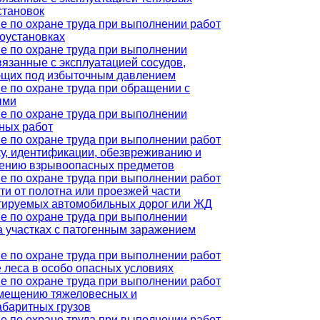
становок
е по охране труда при выполнении работ
роустановках
е по охране труда при выполнении
связанные с эксплуатацией сосудов,
щих под избыточным давлением
е по охране труда при обращении с
ыми
е по охране труда при выполнении
ных работ
е по охране труда при выполнении работ
ку, идентификации, обезвреживанию и
ению взрывоопасных предметов
е по охране труда при выполнении работ
сти от полотна или проезжей части
тируемых автомобильных дорог или ЖД
е по охране труда при выполнении
на участках с патогенным заражением
е по охране труда при выполнении работ
е леса в особо опасных условиях
е по охране труда при выполнении работ
мещению тяжеловесных и
абаритных грузов
е по охране труда при выполнении работ