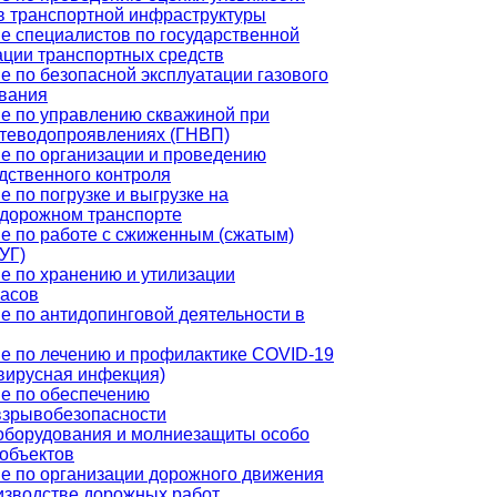
в транспортной инфраструктуры
е специалистов по государственной
ации транспортных средств
е по безопасной эксплуатации газового
вания
е по управлению скважиной при
теводопроявлениях (ГНВП)
е по организации и проведению
дственного контроля
е по погрузке и выгрузке на
дорожном транспорте
е по работе с сжиженным (сжатым)
УГ)
е по хранению и утилизации
асов
е по антидопинговой деятельности в
е по лечению и профилактике COVID-19
вирусная инфекция)
е по обеспечению
зрывобезопасности
оборудования и молниезащиты особо
объектов
е по организации дорожного движения
изводстве дорожных работ