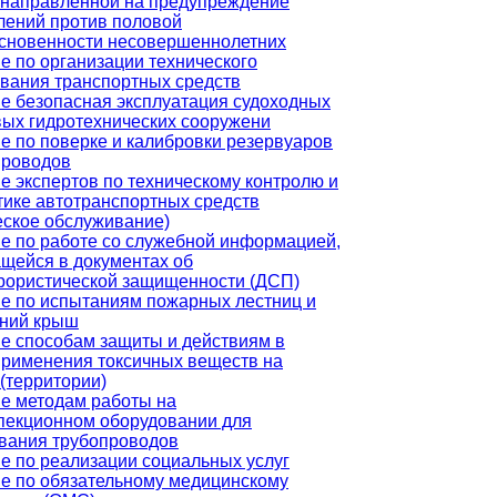
 направленной на предупреждение
лений против половой
сновенности несовершеннолетних
е по организации технического
вания транспортных средств
е безопасная эксплуатация судоходных
вых гидротехнических сооружени
е по поверке и калибровки резервуаров
проводов
е экспертов по техническому контролю и
тике автотранспортных средств
еское обслуживание)
е по работе со служебной информацией,
щейся в документах об
рористической защищенности (ДСП)
е по испытаниям пожарных лестниц и
ний крыш
е способам защиты и действиям в
применения токсичных веществ на
 (территории)
е методам работы на
пекционном оборудовании для
вания трубопроводов
е по реализации социальных услуг
е по обязательному медицинскому