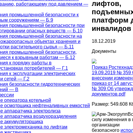
лифтов,
ванию, работающему под давлением —
подъемны
ния промышленной безопасности к
платформ 
ым сооружениям — Б.9
ния промышленной безопасности при
инвалидов
ртировании опасных веществ — Б.10
ния промышленной безопасности на
18.12.2019
ожароопасных объектах хранения и
отки растительного сырья — Б.11
Документы
ния промышленной безопасности,
иеся к взрывным работам — Б.12
ния к порядку работы в
Приказ Ростехнад
установках потребителей — Г.1
19.09.2019 № 359
ния к эксплуатации электрических
внесении изменен
и сетей — Г.2
приказ от 14 август
ния безопасности гидротехнических
№ 309 Об утверж
ний — В
документов.pdf
фессии
е оператора котельной
Размер: 549.608 К
е осмотрщика нефтеналивных емкостей
е аппаратчика электролиза
Вс
е аппаратчика воздухоразделения
силу изменения в
е аккумуляторщика
организации
е электромеханика по лифтам
безопасного
испо
е жестянщика