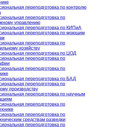
нике
иональная переподготовка по контролю
а
иональная переподготовка по
жному управлению
иональная переподготовка по КИПиА
иональная переподготовка по моющим
ам
иональная переподготовка по
ильному хозяйству
иональная переподготовка по ЦОД
иональная переподготовка по
афии
иональная переподготовка по
нике
иональная переподготовка по БАД
иональная переподготовка по
ому производству
иональная переподготовка по научным
ациям
иональная переподготовка по
ехнике
иональная переподготовка по
хническим средствам разведки
иональная переподготовка по