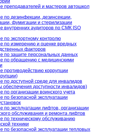
орий
е преподавателей и мастеров автошкол
е по дезинфекции, дезинсекции,
ации, фумигации и стерилизации
е внутренних аудиторов по СМК ISO
е по экспортному контролю
е по измерению и оценке вредных
дственных факторов
е по защите персональных данных
е по обращению с медицинскими
и
е противодействию коррупции
ррупции)
е по доступной среде для инвалидов
ы обеспечения доступности инвалидов)
е по организации воинского учета
е по безопасной эксплуатации
установок
е по эксплуатации лифтов, организации
ского обслуживания и ремонта лифтов
е по техническому обслуживанию
ской техники
е по безопасной эксплуатации тепловых