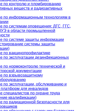
е по контролю и пломбированию
тивных веществ и радиоактивных
е по информационным технологиям в
ании
е по системам оповещения: ДГС, ГГС,
УЭ в области промышленной
ности
е по системе защиты информации
стрирование системы защиты
ации)
е по вакцинопрофилактике
е по эксплуатации дезинфекционных
е по нормоконтролю технической и
кторской документации
е по взрывозащитному
оборудованию
е по эксплуатации, обслуживанию и
 платформ для инвалидов
е специалистов по охране труда
ние квалификации)
е по радиационной безопасности для
ровщиков
е по обращению с газовыми баллонами