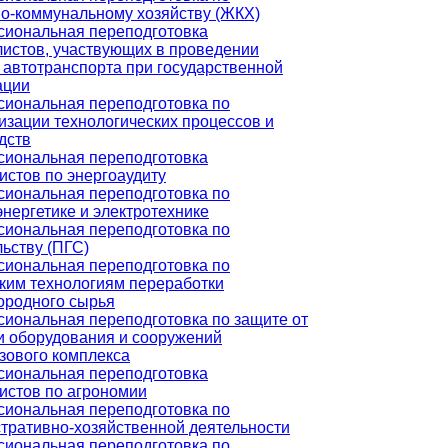
-коммунальному хозяйству (ЖКХ)
иональная переподготовка
истов, участвующих в проведении
 автотранспорта при государственной
ации
иональная переподготовка по
изации технологических процессов и
дств
иональная переподготовка
истов по энергоаудиту
иональная переподготовка по
энергетике и электротехнике
иональная переподготовка по
льству (ПГС)
иональная переподготовка по
ким технологиям переработки
ородного сырья
иональная переподготовка по защите от
и оборудования и сооружений
зового комплекса
иональная переподготовка
истов по агрономии
иональная переподготовка по
тративно-хозяйственной деятельности
иональная переподготовка по