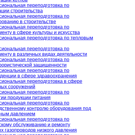
иональная переподготовка по
ации строительства
иональная переподготовка по
рованию в строительстве
иональная переподготовка по
енту в сфере культуры и искусства
иональная переподготовка по тепловым
иональная переподготовка по
енту в различных видах деятельности
иональная переподготовка по
рористической защищенности
иональная переподготовка по
денции в сфере здравоохранения
иональная переподготовка в сфере
ых сооружений
иональная переподготовка по
гии продукции питания
иональная переподготовка по
дственному контролю оборудования под
ным давлением
иональная переподготовка по
скому обслуживанию и ремонту
х газопроводов низкого давления