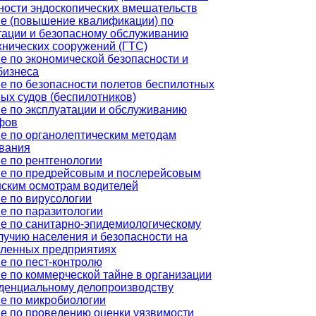
ности эндоскопических вмешательств
е (повышение квалификации) по
тации и безопасному обслуживанию
хнических сооружений (ГТС)
е по экономической безопасности и
бизнеса
е по безопасности полетов беспилотных
ых судов (беспилотников)
е по эксплуатации и обслуживанию
фов
е по органолептическим методам
вания
е по рентгенологии
е по предрейсовым и послерейсовым
ским осмотрам водителей
е по вирусологии
е по паразитологии
е по санитарно-эпидемиологическому
лучию населения и безопасности на
ленных предприятиях
е по пест-контролю
е по коммерческой тайне в организации
денциальному делопроизводству
е по микробиологии
е по проведению оценки уязвимости