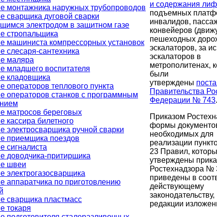
и содержания лиф
е монтажника наружных трубопроводов
подъемных платф
е сварщика дуговой сварки
инвалидов, пасса
щимся электродом в защитном газе
конвейеров (движ
е стропальщика
пешеходных дорож
е машиниста компрессорных установок
эскалаторов, за 
е слесаря-сантехника
эскалаторов в
е маляра
метрополитенах, 
е младшего воспитателя
были
е кладовщика
утверждены
пост
е операторов теплового пункта
Правительства Ро
е операторов станков с программным
Федерации № 743
ением
е матросов береговых
Приказом Ростехн
е кассира билетного
формы документо
е электросварщика ручной сварки
необходимых для
е приемщика поездов
реализации пункто
е сигналиста
23 Правил, котор
е доводчика-притирщика
утверждены прик
е швеи
Ростехнадзора № 
е электрогазосварщика
приведены в соот
е аппаратчика по приготовлению
действующему
й
законодательству,
е сварщика пластмасс
редакции изложен
е токаря
е подготовителя сталеразливочных