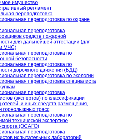
имое имущество
тративный регламент
льная переподготовка
иональная переподготовка по охране
иональная переподготовка
ровщиков средств пожарной
ности для дальнейшей аттестации (для
и МЧС)
иональная переподготовка по
онной безопасности
иональная переподготовка по
ности дорожного движения (БДД)
иональная переподготовка по экологии
иональная переподготовка специалиста
акупкам
иональная переподготовка
истов (экспертов) по классификации
ц отелей, и иных средств размещения,
и горнолыжных трасс
иональная переподготовка по
имой технической экспертизе
нспорта (ОСАГО)
иональная переподготовка
истов испытательных лабораторий