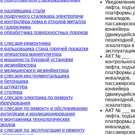
Уведомление
лифта, подъ
е разливщика стали
платформы 
е подручного сталевара электропечи
инвалидов,
е контролёра лома и отходов металла
пассажирско
е газорезчика
конвейера
е обработчика поверхностных пороков
(движущейся
пешеходной 
е слесаря-ремонтника
эскалатора в
е вальцовщика стана горячей прокатки
эксплуатаци
е оператора манипулятора
АКТ № ___
е машиниста буровой установки
контрольног
е дезинфектора
лифта, подъ
е медицинского дезинфектора
платформы 
е слесаря-инструментальщика
инвалидов,
е бетонщика
пассажирско
е штукатура
конвейера
е столяра
(движущейся
е слесаря-электрика по ремонту
пешеходной 
оборудования
эскалатора;
е слесаря по ремонту и обслуживанию
АКТ № ___ в
вентиляции и кондиционирования
лифта, подъ
е монтажника технологических
платформы 
оводов
инвалидов,
е слесаря по эксплуатации и ремонту
пассажирско