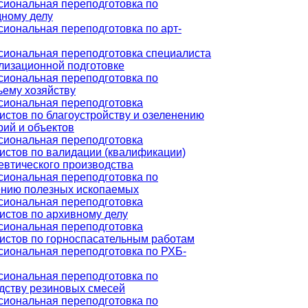
иональная переподготовка по
ному делу
иональная переподготовка по арт-
иональная переподготовка специалиста
лизационной подготовке
иональная переподготовка по
ьему хозяйству
иональная переподготовка
истов по благоустройству и озеленению
рий и объектов
иональная переподготовка
истов по валидации (квалификации)
втического производства
иональная переподготовка по
нию полезных ископаемых
иональная переподготовка
истов по архивному делу
иональная переподготовка
истов по горноспасательным работам
иональная переподготовка по РХБ-
иональная переподготовка по
дству резиновых смесей
иональная переподготовка по