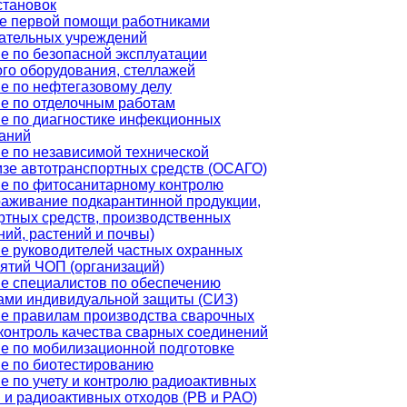
становок
е первой помощи работниками
ательных учреждений
е по безопасной эксплуатации
ого оборудования, стеллажей
е по нефтегазовому делу
е по отделочным работам
е по диагностике инфекционных
аний
е по независимой технической
изе автотранспортных средств (ОСАГО)
е по фитосанитарному контролю
раживание подкарантинной продукции,
ртных средств, производственных
ий, растений и почвы)
е руководителей частных охранных
ятий ЧОП (организаций)
е специалистов по обеспечению
ами индивидуальной защиты (СИЗ)
е правилам производства сварочных
 контроль качества сварных соединений
е по мобилизационной подготовке
е по биотестированию
е по учету и контролю радиоактивных
 и радиоактивных отходов (РВ и РАО)