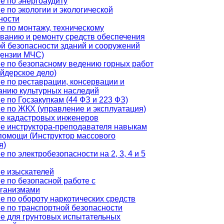
е по энергоаудиту
е по экологии и экологической
ности
е по монтажу, техническому
ванию и ремонту средств обеспечения
й безопасности зданий и сооружений
цензии МЧС)
е по безопасному ведению горных работ
йдерское дело)
е по реставрации, консервации и
анию культурных наследий
е по Госзакупкам (44 ФЗ и 223 ФЗ)
е по ЖКХ (управление и эксплуатация)
е кадастровых инженеров
е инструктора-преподавателя навыкам
помощи (Инструктор массового
я)
 по электробезопасности на 2, 3, 4 и 5
е изыскателей
е по безопасной работе с
ганизмами
е по обороту наркотических средств
е по транспортной безопасности
е для грунтовых испытательных