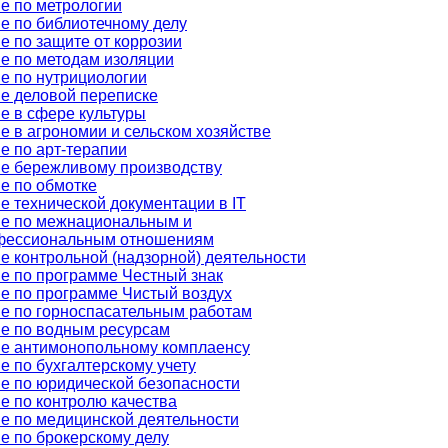
е по метрологии
е по библиотечному делу
е по защите от коррозии
е по методам изоляции
е по нутрициологии
е деловой переписке
е в сфере культуры
е в агрономии и сельском хозяйстве
е по арт-терапии
е бережливому производству
е по обмотке
е технической документации в IT
е по межнациональным и
фессиональным отношениям
е контрольной (надзорной) деятельности
е по программе Честный знак
е по программе Чистый воздух
е по горноспасательным работам
е по водным ресурсам
е антимонопольному комплаенсу
е по бухгалтерскому учету
е по юридической безопасности
е по контролю качества
е по медицинской деятельности
е по брокерскому делу