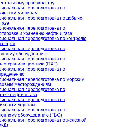
ентальному производству
иональная переподготовка по
ическим машинам
иональная переподготовка по добыче
 газа
иональная переподготовка по
ртировке и хранению нефти и газа
иональная переподготовка по контролю
а нефти
иональная переподготовка по
зовому оборудованию
иональная переподготовка по
ым хранилищам газа (ПХГ)
иональная переподготовка по
пределению
иональная переподготовка по морским
зовым месторождениям
иональная переподготовка по
отке нефти и газа
иональная переподготовка по
ильным дорогам
иональная переподготовка по
лонному оборудованию (ГБО)
иональная переподготовка по железной
(ЖД)