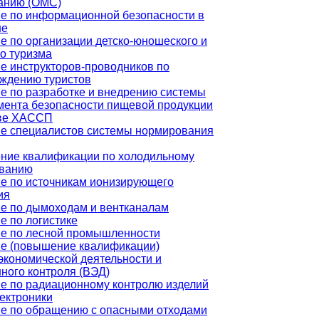
анию (ОМС)
е по информационной безопасности в
не
е по организации детско-юношеского и
го туризма
е инструкторов-проводников по
ждению туристов
е по разработке и внедрению системы
ента безопасности пищевой продукции
ове ХАССП
е специалистов системы нормирования
ие квалификации по холодильному
ованию
е по источникам ионизирующего
ия
е по дымоходам и вентканалам
е по логистике
е по лесной промышленности
е (повышение квалификации)
кономической деятельности и
ного контроля (ВЭД)
е по радиационному контролю изделий
ектроники
е по обращению с опасными отходами