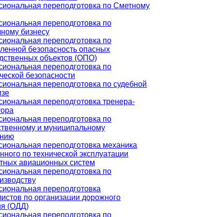
иональная переподготовка по Сметному
иональная переподготовка по
чному бизнесу
иональная переподготовка по
енной безопасность опасных
дственных объектов (ОПО)
иональная переподготовка по
ческой безопасности
иональная переподготовка по судебной
изе
иональная переподготовка тренера-
тора
иональная переподготовка по
ственному и муниципальному
ению
иональная переподготовка механика
нного по технической эксплуатации
тных авиационных систем
иональная переподготовка по
изводству
иональная переподготовка
истов по организации дорожного
я (ОДД)
иональная переподготовка по