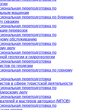
огии
иональная переподготовка по
ельным машинам
иональная переподготовка по бурению
ту скважин
иональная переподготовка по
ации перевозок
иональная переподготовка по
ному обслуживанию
иональная переподготовка по
ому делу
иональная переподготовка по
ной геологии и гидрогеологии
иональная переподготовка
истов по геодезии
иональная переподготовка по горному
иональная переподготовка
истов в сфере туристской деятельности
иональная переподготовка по
дерскому делу
иональная переподготовка
вателей и мастеров автошкол (МПОВ)
иональная переподготовка по
тации котлов