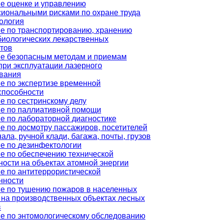
е оценке и управлению
иональными рисками по охране труда
ология
е по транспортированию, хранению
иологических лекарственных
тов
е безопасным методам и приемам
при эксплуатации лазерного
вания
е по экспертизе временной
способности
е по сестринскому делу
е по паллиативной помощи
е по лабораторной диагностике
е по досмотру пассажиров, посетителей
ала, ручной клади, багажа, почты, грузов
е по дезинфектологии
е по обеспечению технической
ности на объектах атомной энергии
е по антитеррористической
нности
е по тушению пожаров в населенных
, на производственных объектах лесных
в
е по энтомологическому обследованию