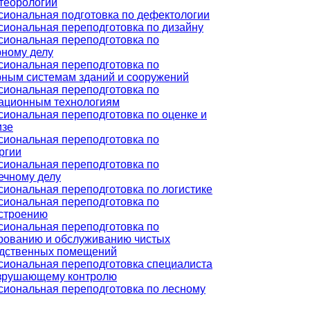
теорологии
иональная подготовка по дефектологии
иональная переподготовка по дизайну
иональная переподготовка по
ному делу
иональная переподготовка по
ным системам зданий и сооружений
иональная переподготовка по
ационным технологиям
иональная переподготовка по оценке и
изе
иональная переподготовка по
ргии
иональная переподготовка по
ечному делу
иональная переподготовка по логистике
иональная переподготовка по
строению
иональная переподготовка по
рованию и обслуживанию чистых
дственных помещений
иональная переподготовка специалиста
зрушающему контролю
иональная переподготовка по лесному