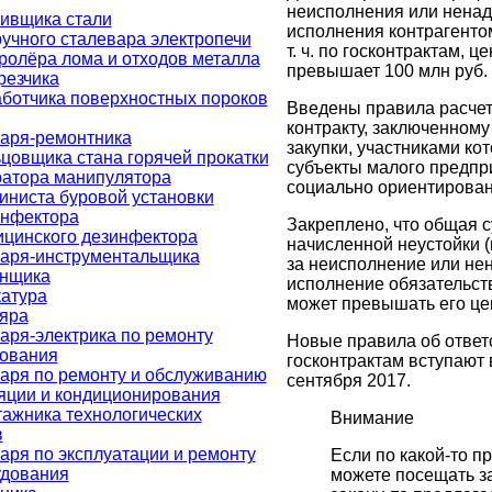
неисполнения или нена
ивщика стали
исполнения контрагенто
учного сталевара электропечи
т. ч. по госконтрактам, ц
ролёра лома и отходов металла
превышает 100 млн руб.
резчика
ботчика поверхностных пороков
Введены правила расче
контракту, заключенному
аря-ремонтника
закупки, участниками ко
цовщика стана горячей прокатки
субъекты малого предпр
ратора манипулятора
социально ориентирова
ниста буровой установки
инфектора
Закреплено, что общая 
цинского дезинфектора
начисленной неустойки 
саря-инструментальщика
за неисполнение или н
онщика
исполнение обязательств
атура
может превышать его це
яра
аря-электрика по ремонту
Новые правила об ответ
дования
госконтрактам вступают в
аря по ремонту и обслуживанию
сентября 2017.
яции и кондиционирования
ажника технологических
Внимание
в
аря по эксплуатации и ремонту
Если по какой-то п
удования
можете посещать з