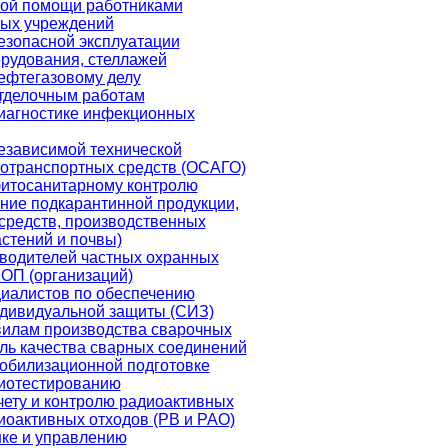
вой помощи работниками
ных учреждений
езопасной эксплуатации
орудования, стеллажей
ефтегазовому делу
тделочным работам
иагностике инфекционных
езависимой технической
тотранспортных средств (ОСАГО)
фитосанитарному контролю
ние подкарантинной продукции,
средств, производственных
стений и почвы)
водителей частных охранных
ОП (организаций)
иалистов по обеспечению
дивидуальной защиты (СИЗ)
илам производства сварочных
оль качества сварных соединений
обилизационной подготовке
биотестированию
чету и контролю радиоактивных
иоактивных отходов (РВ и РАО)
ке и управлению