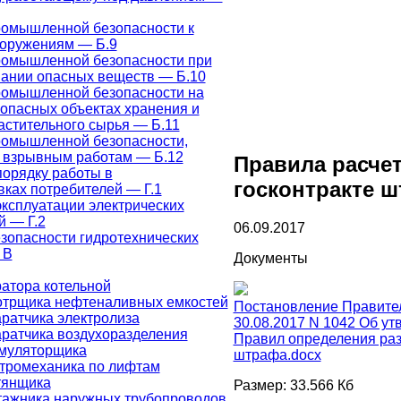
ромышленной безопасности к
оружениям — Б.9
ромышленной безопасности при
ании опасных веществ — Б.10
ромышленной безопасности на
пасных объектах хранения и
астительного сырья — Б.11
ромышленной безопасности,
 взрывным работам — Б.12
Правила расчет
порядку работы в
госконтракте 
вках потребителей — Г.1
эксплуатации электрических
й — Г.2
06.09.2017
зопасности гидротехнических
 В
Документы
атора котельной
отрщика нефтеналивных емкостей
Постановление Правител
ратчика электролиза
30.08.2017 N 1042 Об у
ратчика воздухоразделения
Правил определения ра
умуляторщика
штрафа.docx
тромеханика по лифтам
тянщика
Размер: 33.566 Кб
тажника наружных трубопроводов