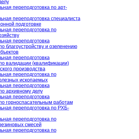
делу
ная переподготовка по арт-
ьная переподготовка специалиста
онной подготовке
ьная переподготовка по
озяйству
ьная переподготовка
по благоустройству и озеленению
объектов
ьная переподготовка
по валидации (квалификации)
кого производства
ьная переподготовка по
олезных ископаемых
ьная переподготовка
по архивному делу
ьная переподготовка
по горноспасательным работам
ная переподготовка по РХБ-
ьная переподготовка по
резиновых смесей
ьная переподготовка по