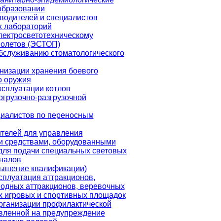
образовании
водителей и специалистов
х лабораторий
лектросветотехническому
полетов (ЭСТОП)
бслуживанию стоматологического
низации хранения боевого
о оружия
ксплуатации котлов
огрузочно-разгрузочной
циалистов по переносным
телей для управления
и средствами, оборудованными
для подачи специальных световых
гналов
вышение квалификации)
сплуатация аттракционов,
водных аттракционов, веревочных
их игровых и спортивных площадок
рганизации профилактической
вленной на предупреждение