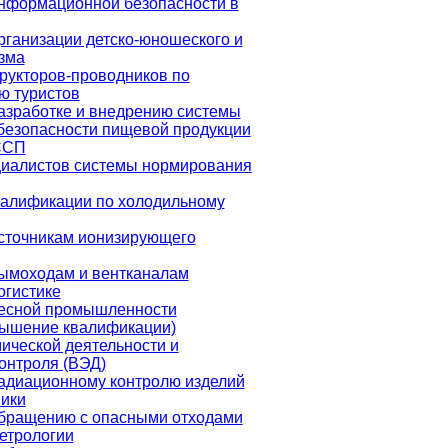
нформационной безопасности в
рганизации детско-юношеского и
изма
рукторов-проводников по
ю туристов
азработке и внедрению системы
безопасности пищевой продукции
ССП
циалистов системы нормирования
алификации по холодильному
сточникам ионизирующего
ымоходам и вентканалам
огистике
лесной промышленности
вышение квалификации)
ческой деятельности и
онтроля (ВЭД)
адиационному контролю изделий
ики
обращению с опасными отходами
етрологии