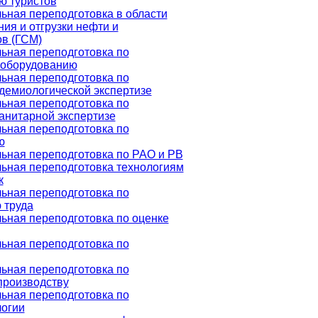
ю туристов
ная переподготовка в области
ия и отгрузки нефти и
в (ГСМ)
ьная переподготовка по
 оборудованию
ьная переподготовка по
демиологической экспертизе
ьная переподготовка по
анитарной экспертизе
ьная переподготовка по
ю
ьная переподготовка по РАО и РВ
ьная переподготовка технологиям
к
ьная переподготовка по
 труда
ная переподготовка по оценке
ьная переподготовка по
ьная переподготовка по
производству
ьная переподготовка по
логии