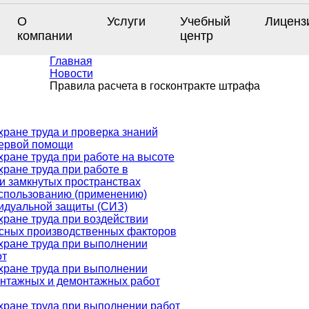
О
Услуги
Учебный
Лиценз
компании
центр
Главная
Новости
Правила расчета в госконтракте штрафа
хране труда и проверка знаний
первой помощи
хране труда при работе на высоте
хране труда при работе в
и замкнутых пространствах
спользованию (применению)
идуальной защиты (СИЗ)
хране труда при воздействии
сных производственных факторов
хране труда при выполнении
от
хране труда при выполнении
нтажных и демонтажных работ
хране труда при выполнении работ