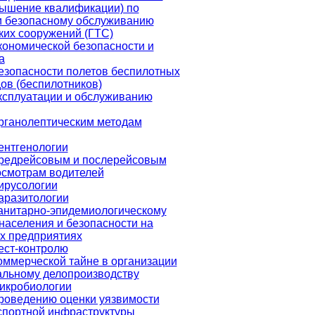
вышение квалификации) по
и безопасному обслуживанию
ких сооружений (ГТС)
кономической безопасности и
а
езопасности полетов беспилотных
ов (беспилотников)
ксплуатации и обслуживанию
рганолептическим методам
ентгенологии
предрейсовым и послерейсовым
осмотрам водителей
ирусологии
аразитологии
анитарно-эпидемиологическому
населения и безопасности на
 предприятиях
ест-контролю
оммерческой тайне в организации
альному делопроизводству
икробиологии
роведению оценки уязвимости
спортной инфраструктуры