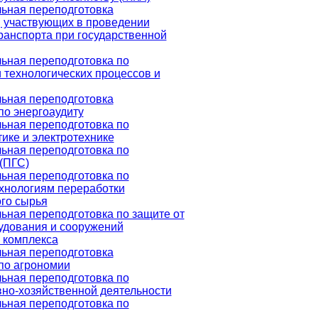
ьная переподготовка
 участвующих в проведении
ранспорта при государственной
ьная переподготовка по
 технологических процессов и
ьная переподготовка
по энергоаудиту
ьная переподготовка по
тике и электротехнике
ьная переподготовка по
 (ПГС)
ьная переподготовка по
хнологиям переработки
го сырья
ная переподготовка по защите от
удования и сооружений
 комплекса
ьная переподготовка
по агрономии
ьная переподготовка по
но-хозяйственной деятельности
ьная переподготовка по