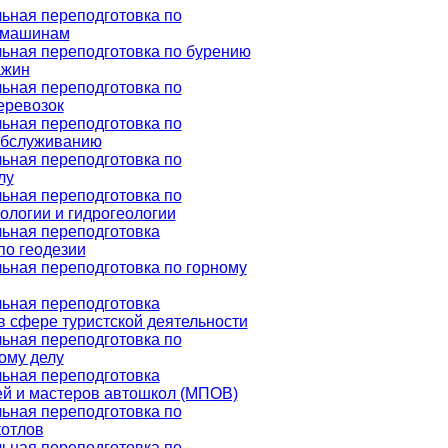
ьная переподготовка по
 машинам
ьная переподготовка по бурению
ажин
ьная переподготовка по
еревозок
ьная переподготовка по
обслуживанию
ьная переподготовка по
лу
ьная переподготовка по
ологии и гидрогеологии
ьная переподготовка
по геодезии
ная переподготовка по горному
ьная переподготовка
в сфере туристской деятельности
ьная переподготовка по
ому делу
ьная переподготовка
й и мастеров автошкол (МПОВ)
ьная переподготовка по
котлов
ьная переподготовка по