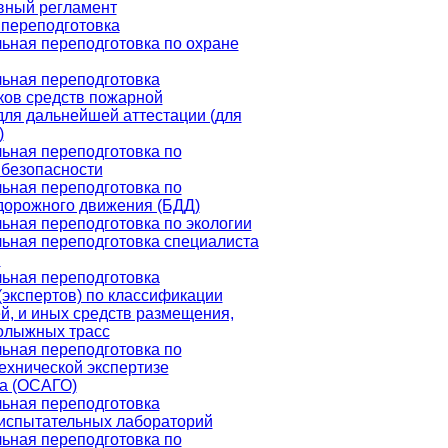
вный регламент
переподготовка
ная переподготовка по охране
ьная переподготовка
ов средств пожарной
для дальнейшей аттестации (для
)
ьная переподготовка по
безопасности
ьная переподготовка по
дорожного движения (БДД)
ная переподготовка по экологии
ьная переподготовка специалиста
м
ьная переподготовка
(экспертов) по классификации
ей, и иных средств размещения,
олыжных трасс
ьная переподготовка по
ехнической экспертизе
а (ОСАГО)
ьная переподготовка
испытательных лабораторий
ьная переподготовка по