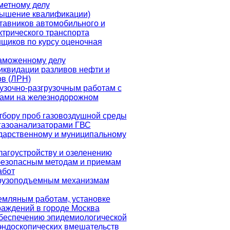
метному делу
вышение квалификации)
тавников автомобильного и
ктрического транспорта
щиков по курсу оценочная
аможенному делу
иквидации разливов нефти и
в (ЛРН)
узочно-разгрузочным работам с
зами на железнодорожном
тбору проб газовоздушной среды
газоанализаторами ГВС
дарственному и муниципальному
лагоустройству и озеленению
безопасным методам и приемам
абот
грузоподъемным механизмам
емляным работам, установке
аждений в городе Москва
беспечению эпидемиологической
эндоскопических вмешательств