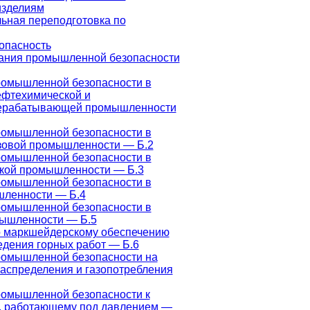
изделиям
ьная переподготовка по
опасность
ания промышленной безопасности
ромышленной безопасности в
ефтехимической и
ерабатывающей промышленности
ромышленной безопасности в
зовой промышленности — Б.2
ромышленной безопасности в
ской промышленности — Б.3
ромышленной безопасности в
шленности — Б.4
ромышленной безопасности в
мышленности — Б.5
о маркшейдерскому обеспечению
едения горных работ — Б.6
ромышленной безопасности на
распределения и газопотребления
ромышленной безопасности к
, работающему под давлением —