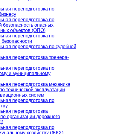
ьная переподготовка по
бизнесу
ьная переподготовка по
 безопасность опасных
ных объектов (ОПО)
ьная переподготовка по
 безопасности
ная переподготовка по судебной
ная переподготовка тренера-
ьная переподготовка по
ому и муниципальному
ьная переподготовка механика
по технической эксплуатации
авиационных систем
ьная переподготовка по
тву
ьная переподготовка
по организации дорожного
Д)
ьная переподготовка по
унальному хозяйству (ЖКХ)