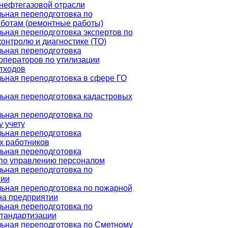
нефтегазовой отрасли
ьная переподготовка по
ботам (ремонтные работы)
ная переподготовка экспертов по
контролю и диагностике (ТО)
ьная переподготовка
операторов по утилизации
тходов
ная переподготовка в сфере ГО
ьная переподготовка кадастровых
ьная переподготовка по
у учету
ьная переподготовка
х работников
ьная переподготовка
по управлению персоналом
ьная переподготовка по
гии
ьная переподготовка по пожарной
на предприятии
ьная переподготовка по
стандартизации
ьная переподготовка по Сметному