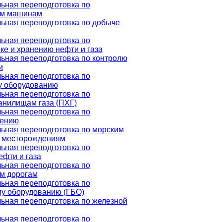
ьная переподготовка по
им машинам
ьная переподготовка по добыче
ьная переподготовка по
ке и хранению нефти и газа
ная переподготовка по контролю
и
ьная переподготовка по
у оборудованию
ьная переподготовка по
анилищам газа (ПХГ)
ьная переподготовка по
лению
ьная переподготовка по морским
 месторождениям
ьная переподготовка по
ефти и газа
ьная переподготовка по
м дорогам
ьная переподготовка по
у оборудованию (ГБО)
ная переподготовка по железной
ьная переподготовка по