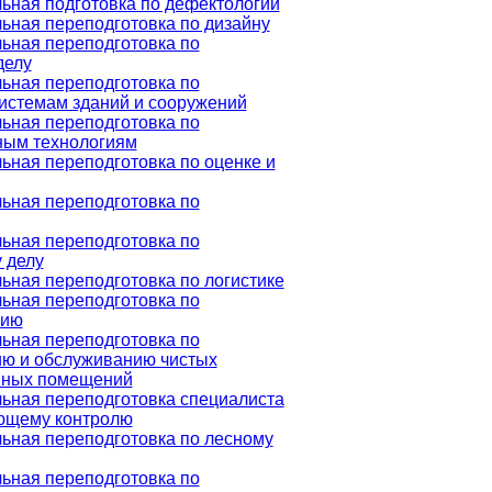
ная подготовка по дефектологии
ная переподготовка по дизайну
ьная переподготовка по
делу
ьная переподготовка по
истемам зданий и сооружений
ьная переподготовка по
ым технологиям
ная переподготовка по оценке и
ьная переподготовка по
ьная переподготовка по
 делу
ная переподготовка по логистике
ьная переподготовка по
нию
ьная переподготовка по
ию и обслуживанию чистых
нных помещений
ьная переподготовка специалиста
ющему контролю
ная переподготовка по лесному
ьная переподготовка по