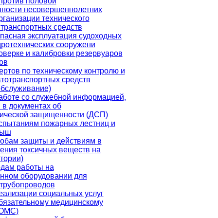
против половой
нности несовершеннолетних
рганизации технического
транспортных средств
пасная эксплуатация судоходных
дротехнических сооружени
оверке и калибровки резервуаров
ов
ертов по техническому контролю и
втотранспортных средств
обслуживание)
аботе со служебной информацией,
в документах об
ической защищенности (ДСП)
спытаниям пожарных лестниц и
рыш
обам защиты и действиям в
ения токсичных веществ на
тории)
дам работы на
нном оборудовании для
 трубопроводов
еализации социальных услуг
бязательному медицинскому
(ОМС)