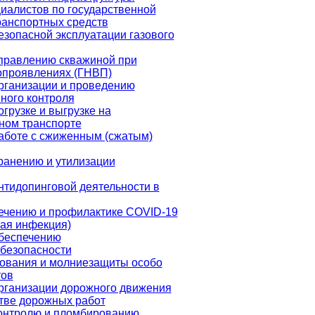
иалистов по государственной
ранспортных средств
езопасной эксплуатации газового
правлению скважиной при
опроявлениях (ГНВП)
рганизации и проведению
ного контроля
грузке и выгрузке на
ном транспорте
аботе с сжиженным (сжатым)
ранению и утилизации
нтидопинговой деятельности в
ечению и профилактике COVID-19
ая инфекция)
обеспечению
безопасности
ования и молниезащиты особо
тов
рганизации дорожного движения
тве дорожных работ
контролю и пломбированию