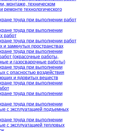
и, монтаже, техническом
и ремонте технологического
хране труда при выполнении работ
хране труда при выполнении
х работ
хране труда при выполнении работ
х и замкнутых пространствах
хране труда при выполнении
работ (окрасочные работы,
ные и газосварочные работы)
хране труда при выполнении
ных с опасностью воздействия
ующих и ядовитых веществ
хране труда при выполнении
абот
хране труда при выполнении
хране труда при выполнении
ные с эксплуатацией подъемных
хране труда при выполнении
ные с эксплуатацией тепловых
ок