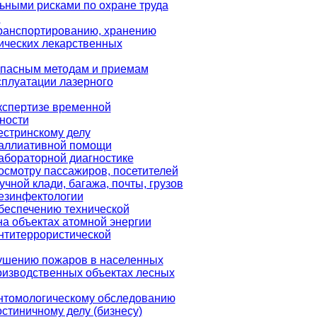
ными рисками по охране труда
я
ранспортированию, хранению
ических лекарственных
опасным методам и приемам
сплуатации лазерного
кспертизе временной
ности
естринскому делу
паллиативной помощи
абораторной диагностике
осмотру пассажиров, посетителей
учной клади, багажа, почты, грузов
езинфектологии
беспечению технической
на объектах атомной энергии
нтитеррористической
ушению пожаров в населенных
роизводственных объектах лесных
нтомологическому обследованию
остиничному делу (бизнесу)