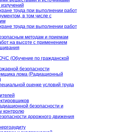
 излучений
хране труда при выполнении работ
ументом, в том числе с
ким
хране труда при выполнении работ
езопасным методам и приемам
бот на высоте с применением
ащивания
ОЧС (Обучение по гражданской
ожарной безопасности
емщика лома (Радиационный
)
пециальной оценке условий труда
ителей
ектировщиков
адиационной безопасности и
у контролю
езопасности дорожного движения
нергоаудиту