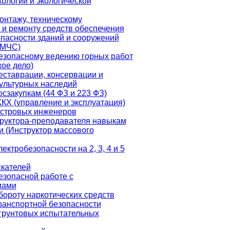
кологии и экологической
онтажу, техническому
и ремонту средств обеспечения
пасности зданий и сооружений
 МЧС)
езопасному ведению горных работ
ое дело)
еставрации, консервации и
ультурных наследий
осзакупкам (44 ФЗ и 223 ФЗ)
КХ (управление и эксплуатация)
астровых инженеров
руктора-преподавателя навыкам
 (Инструктор массового
ектробезопасности на 2, 3, 4 и 5
кателей
езопасной работе с
мами
бороту наркотических средств
ранспортной безопасности
грунтовых испытательных