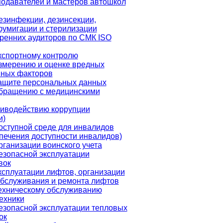
одавателей и мастеров автошкол
езинфекции, дезинсекции,
фумигации и стерилизации
ренних аудиторов по СМК ISO
кспортному контролю
змерению и оценке вредных
нных факторов
ащите персональных данных
обращению с медицинскими
тиводействию коррупции
и)
оступной среде для инвалидов
печения доступности инвалидов)
рганизации воинского учета
езопасной эксплуатации
вок
ксплуатации лифтов, организации
обслуживания и ремонта лифтов
ехническому обслуживанию
ехники
езопасной эксплуатации тепловых
ок