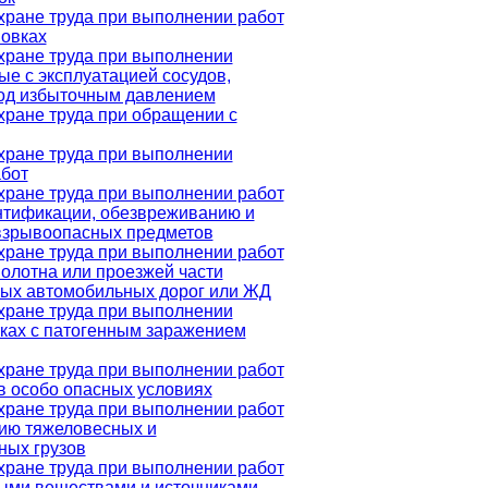
хране труда при выполнении работ
новках
хране труда при выполнении
ые с эксплуатацией сосудов,
од избыточным давлением
хране труда при обращении с
хране труда при выполнении
бот
хране труда при выполнении работ
ентификации, обезвреживанию и
взрывоопасных предметов
хране труда при выполнении работ
полотна или проезжей части
ых автомобильных дорог или ЖД
хране труда при выполнении
стках с патогенным заражением
хране труда при выполнении работ
 в особо опасных условиях
хране труда при выполнении работ
ию тяжеловесных и
ных грузов
хране труда при выполнении работ
ыми веществами и источниками