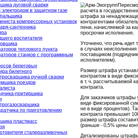
щика дуговой сварки
Пересмо
электродом в защитном газе
расчета в государственн
опальщика
штрафа за ненадлежаще
иниста компрессорных установок
контрагентами обязатель
аря-сантехника
пени, начисляемой за к
яра
просрочки исполнения.
дшего воспитателя
Уточнено, что речь идет
довщика
в случаях неисполнения
аторов теплового пункта
поставщиком (подрядчик
аторов станков с программным
исполнителем).
росов береговых
Размер штрафа устанав
ира билетного
контрактом в виде фикс
тросварщика ручной сварки
в т. ч. рассчитываемой к
емщика поездов
контракта.
алиста
одчика-притирщика
Для заказчиков штрафы 
и
виде фиксированной сум
трогазосварщика
не в виде процентов). Та
ратчика по приготовлению
контракта превышает 100 
размер штрафа составит 
рщика пластмасс
(раньше - 0,5% цены конт
ря
отовителя сталеразливочных
Детализированы штрафы