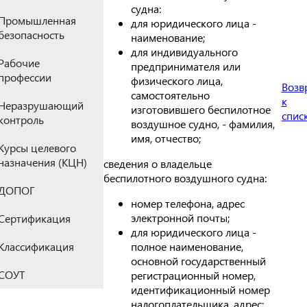
судна:
Промышленная
для юридического лица -
безопасность
наименование;
для индивидуального
Рабочие
предпринимателя или
профессии
физического лица,
Возв
самостоятельно
к
Неразрушающий
изготовившего беспилотное
спис
контроль
воздушное судно, - фамилия,
имя, отчество;
Курсы целевого
назначения (КЦН)
сведения о владельце
беспилотного воздушного судна:
ДОПОГ
номер телефона, адрес
электронной почты;
Сертификация
для юридического лица -
полное наименование,
Классификация
основной государственный
СОУТ
регистрационный номер,
идентификационный номер
налогоплательщика, адрес;