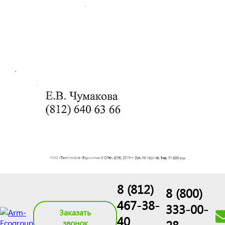
8 (812)
8 (800)
467-38-
333-00-
Заказать
40
звонок