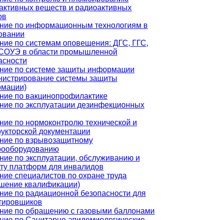
активных веществ и радиоактивных
ов
ние по информационным технологиям в
овании
ние по системам оповещения: ДГС, ГГС,
СОУЭ в области промышленной
асности
ние по системе защиты информации
нистрирование системы защиты
мации)
ние по вакцинопрофилактике
ние по эксплуатации дезинфекционных
ние по нормоконтролю технической и
рукторской документации
ние по взрывозащитному
рооборудованию
ние по эксплуатации, обслуживанию и
ту платформ для инвалидов
ние специалистов по охране труда
шение квалификации)
ние по радиационной безопасности для
тировщиков
ние по обращению с газовыми баллонами
ние по Санитарно-эпидемиологические