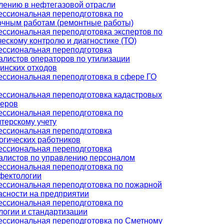
лению в нефтегазовой отрасли
ссиональная переподготовка по
очным работам (ремонтные работы)
ссиональная переподготовка экспертов по
ческому контролю и диагностике (ТО)
ссиональная переподготовка
алистов операторов по утилизации
инских отходов
ссиональная переподготовка в сфере ГО
ссиональная переподготовка кадастровых
еров
ссиональная переподготовка по
лтерскому учету
ссиональная переподготовка
огических работников
ссиональная переподготовка
алистов по управлению персоналом
ссиональная переподготовка по
фектологии
ссиональная переподготовка по пожарной
асности на предприятии
ссиональная переподготовка по
логии и стандартизации
ссиональная переподготовка по Сметному