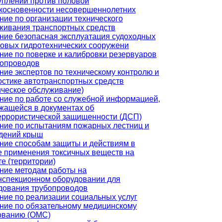
уплений против половой
косновенности несовершеннолетних
ние по организации технического
живания транспортных средств
ние безопасная эксплуатация судоходных
товых гидротехнических сооружени
ние по поверке и калибровки резервуаров
бопроводов
ние экспертов по техническому контролю и
остике автотранспортных средств
ическое обслуживание)
ние по работе со служебной информацией,
жащейся в документах об
еррористической защищенности (ДСП)
ние по испытаниям пожарных лестниц и
дений крыш
ние способам защиты и действиям в
е применения токсичных веществ на
те (территории)
ние методам работы на
нспекционном оборудовании для
дования трубопроводов
ние по реализации социальных услуг
ние по обязательному медицинскому
ованию (ОМС)