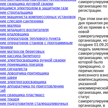
саморегулируе
ние сварщика дуговой сварки
организацию по
вящимся электродом в защитном газе
регистрации.
ние стропальщика
ние машиниста компрессорных установок
При этом они вп
ние слесаря-сантехника
дня принятия р
ние маляра
об их приеме в 
ние младшего воспитателя
новой
ние кладовщика
саморегулируе
ние операторов теплового пункта
организации, но
ние операторов станков с программным
позднее 01.09.2
лением
подать заявлени
ние матросов береговых
саморегулируе
ние кассира билетного
организацию, чл
ние электросварщика ручной сварки
которой было
ние приемщика поездов
прекращено, о
ние сигналиста
перечислении
ние доводчика-притирщика
внесенного взно
ние швеи
компенсационн
ние электрогазосварщика
указанной
ние аппаратчика по приготовлению
некоммерческо
сий
организации, и
ние сварщика пластмасс
статус
ние токаря
саморегулируе
ние подготовителя сталеразливочных
организации, в