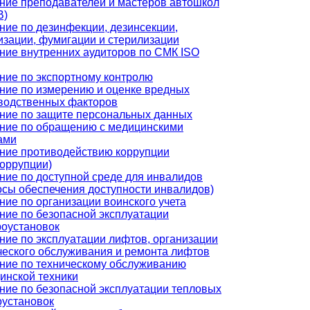
ние преподавателей и мастеров автошкол
В)
ние по дезинфекции, дезинсекции,
изации, фумигации и стерилизации
ние внутренних аудиторов по СМК ISO
ние по экспортному контролю
ние по измерению и оценке вредных
водственных факторов
ние по защите персональных данных
ние по обращению с медицинскими
ами
ние противодействию коррупции
коррупции)
ние по доступной среде для инвалидов
осы обеспечения доступности инвалидов)
ние по организации воинского учета
ние по безопасной эксплуатации
роустановок
ние по эксплуатации лифтов, организации
ческого обслуживания и ремонта лифтов
ние по техническому обслуживанию
инской техники
ние по безопасной эксплуатации тепловых
оустановок