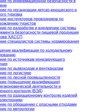
ние по информационной безопасности в
ине
ние по организации детско-юношеского и
кого туризма
ние инструкторов-проводников по
вождению туристов
ние по разработке и внедрению системы
жмента безопасности пищевой продукции
нове ХАССП
ние специалистов системы нормирования
ение квалификации по холодильному
дованию
ние по источникам ионизирующего
ения
ние по дымоходам и вентканалам
ние по логистике
ние по лесной промышленности
ние (повышение квалификации)
еэкономической деятельности и
енного контроля (ВЭД)
ние по радиационному контролю изделий
электроники
ние по обращению с опасными отходами
ние по метрологии