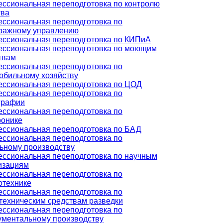
ссиональная переподготовка по контролю
тва
ссиональная переподготовка по
ражному управлению
ссиональная переподготовка по КИПиА
ссиональная переподготовка по моющим
твам
ссиональная переподготовка по
обильному хозяйству
ссиональная переподготовка по ЦОД
ссиональная переподготовка по
графии
ссиональная переподготовка по
ронике
ссиональная переподготовка по БАД
ссиональная переподготовка по
ьному производству
ссиональная переподготовка по научным
изациям
ссиональная переподготовка по
отехнике
ссиональная переподготовка по
техническим средствам разведки
ссиональная переподготовка по
ументальному производству