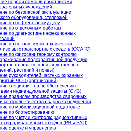
ние первой помощи работниками
овательных учреждений
ние по безопасной эксплуатации
ского оборудования, стеллажей
ние по нефтегазовому делу
ние по отделочным работам
ние по диагностике инфекционных
еваний
ние по независимой технической
ртизе автотранспортных средств (ОСАГО)
ние по фитосанитарному контролю
зараживание подкарантинной продукции,
портных средств, производственных
ений, растений и почвы)
ние руководителей частных охранных
риятий ЧОП (организаций)
ние специалистов по обеспечению
твами индивидуальной защиты (СИЗ)
ние правилам производства сварочных
 и контроль качества сварных соединений
ние по мобилизационной подготовке
ние по биотестированию
ние по учету и контролю радиоактивных
тв и радиоактивных отходов (РВ и РАО)
ние оценке и управлению