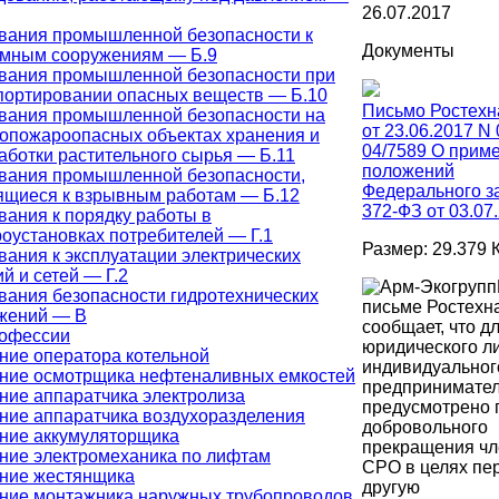
26.07.2017
вания промышленной безопасности к
Документы
мным сооружениям — Б.9
вания промышленной безопасности при
портировании опасных веществ — Б.10
Письмо Ростехн
вания промышленной безопасности на
от 23.06.2017 N 
опожароопасных объектах хранения и
04/7589 О прим
аботки растительного сырья — Б.11
положений
вания промышленной безопасности,
Федерального з
ящиеся к взрывным работам — Б.12
372-ФЗ от 03.07
вания к порядку работы в
роустановках потребителей — Г.1
Размер: 29.379 
вания к эксплуатации электрических
й и сетей — Г.2
вания безопасности гидротехнических
письме Ростехн
жений — В
сообщает, что д
рофессии
юридического л
ние оператора котельной
индивидуальног
ние осмотрщика нефтеналивных емкостей
предпринимате
ние аппаратчика электролиза
предусмотрено 
ние аппаратчика воздухоразделения
добровольного
ние аккумуляторщика
прекращения чл
ние электромеханика по лифтам
СРО в целях пе
ние жестянщика
другую
ние монтажника наружных трубопроводов