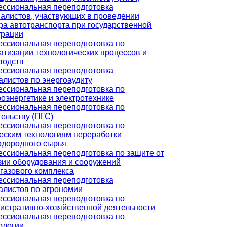
ссиональная переподготовка
алистов, участвующих в проведении
ра автотранспорта при государственной
трации
ссиональная переподготовка по
атизации технологических процессов и
водств
ссиональная переподготовка
алистов по энергоаудиту
ссиональная переподготовка по
роэнергетике и электротехнике
ссиональная переподготовка по
тельству (ПГС)
ссиональная переподготовка по
еским технологиям переработки
одородного сырья
ссиональная переподготовка по защите от
зии оборудования и сооружений
газового комплекса
ссиональная переподготовка
алистов по агрономии
ссиональная переподготовка по
истративно-хозяйственной деятельности
ссиональная переподготовка по
ологии