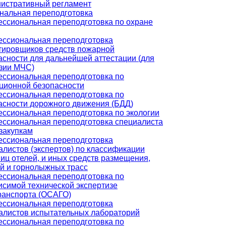
истративный регламент
нальная переподготовка
ссиональная переподготовка по охране
ссиональная переподготовка
тировщиков средств пожарной
асности для дальнейшей аттестации (для
зии МЧС)
ссиональная переподготовка по
ционной безопасности
ссиональная переподготовка по
асности дорожного движения (БДД)
ссиональная переподготовка по экологии
ссиональная переподготовка специалиста
сзакупкам
ссиональная переподготовка
алистов (экспертов) по классификации
ниц отелей, и иных средств размещения,
й и горнолыжных трасс
ссиональная переподготовка по
исимой технической экспертизе
ранспорта (ОСАГО)
ссиональная переподготовка
алистов испытательных лабораторий
ссиональная переподготовка по