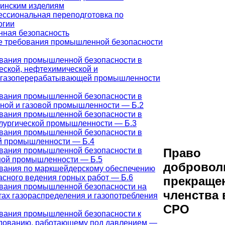
инским изделиям
ссиональная переподготовка по
огии
ная безопасность
 требования промышленной безопасности
вания промышленной безопасности в
еской, нефтехимической и
газоперерабатывающей промышленности
вания промышленной безопасности в
ной и газовой промышленности — Б.2
вания промышленной безопасности в
лургической промышленности — Б.3
вания промышленной безопасности в
й промышленности — Б.4
вания промышленной безопасности в
Право
ной промышленности — Б.5
добровол
вания по маркшейдерскому обеспечению
асного ведения горных работ — Б.6
прекраще
вания промышленной безопасности на
членства 
тах газораспределения и газопотребления
СРО
вания промышленной безопасности к
дованию, работающему под давлением —