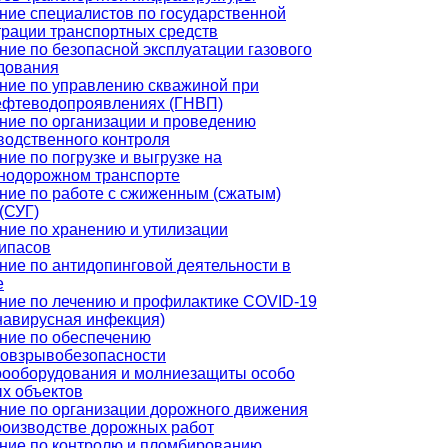
ние специалистов по государственной
трации транспортных средств
ние по безопасной эксплуатации газового
дования
ние по управлению скважиной при
ефтеводопроявлениях (ГНВП)
ние по организации и проведению
водственного контроля
ние по погрузке и выгрузке на
нодорожном транспорте
ние по работе с сжиженным (сжатым)
(СУГ)
ние по хранению и утилизации
ипасов
ние по антидопинговой деятельности в
е
ние по лечению и профилактике COVID-19
навирусная инфекция)
ние по обеспечению
овзрывобезопасности
рооборудования и молниезащиты особо
х объектов
ние по организации дорожного движения
роизводстве дорожных работ
ние по контролю и пломбированию