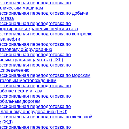
ссиональная переподготовка по
влическим машинам
ссиональная переподготовка по добыче
 и газа
ссиональная переподготовка по
портировке и хранению нефти и газа
ссиональная переподготовка по контролю
тва нефти
ссиональная переподготовка по
газовому оборудованию
ссиональная переподготовка по
мным хранилищам газа (ПХГ)
ссиональная переподготовка по
аспределению
ссиональная переподготовка по морским
газовым месторождениям
ссиональная переподготовка по
аботке нефти и газа
ссиональная переподготовка по
обильным дорогам
ссиональная переподготовка по
аллонному оборудованию (ГБО)
ссиональная переподготовка по железной
е (ЖД)
ссиональная переподготовка по