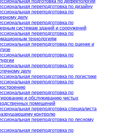
ссиональная подготовка по дефектологии
ссиональная переподготовка по дизайну
ссиональная переподготовка по
ерному делу
ссиональная переподготовка по
ерным системам зданий и сооружений
ссиональная переподготовка по
мационным технологиям
ссиональная переподготовка по оценке и
ртизе
ссиональная переподготовка по
лургии
ссиональная переподготовка по
отечному делу
ссиональная переподготовка по логистике
ссиональная переподготовка по
ностроению
ссиональная переподготовка по
тированию и обслуживанию чистых
водственных помещений
ссиональная переподготовка специалиста
разрушающему контролю
ссиональная переподготовка по лесному
ссиональная переподготовка по