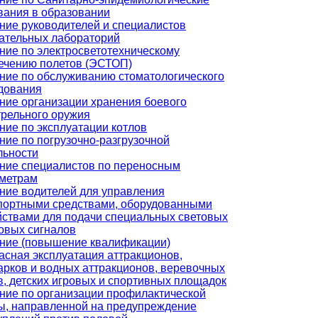
вания в образовании
ние руководителей и специалистов
ательных лабораторий
ние по электросветотехническому
ечению полетов (ЭСТОП)
ние по обслуживанию стоматологического
дования
ние организации хранения боевого
трельного оружия
ние по эксплуатации котлов
ние по погрузочно-разгрузочной
льности
ние специалистов по переносным
метрам
ние водителей для управления
портными средствами, оборудованными
йствами для подачи специальных световых
ковых сигналов
ние (повышение квалификации)
асная эксплуатация аттракционов,
арков и водных аттракционов, веревочных
в, детских игровых и спортивных площадок
ние по организации профилактической
ы, направленной на предупреждение