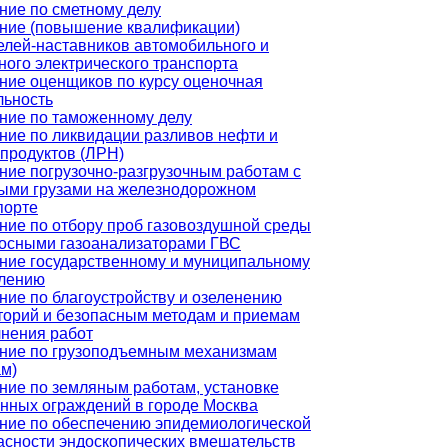
ние по сметному делу
ние (повышение квалификации)
елей-наставников автомобильного и
ного электрического транспорта
ние оценщиков по курсу оценочная
льность
ние по таможенному делу
ние по ликвидации разливов нефти и
продуктов (ЛРН)
ние погрузочно-разгрузочным работам с
ыми грузами на железнодорожном
порте
ние по отбору проб газовоздушной среды
осными газоанализаторами ГВС
ние государственному и муниципальному
лению
ние по благоустройству и озеленению
торий и безопасным методам и приемам
нения работ
ние по грузоподъемным механизмам
ам)
ние по земляным работам, установке
нных ограждений в городе Москва
ние по обеспечению эпидемиологической
асности эндоскопических вмешательств