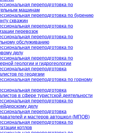
ссиональная переподготовка по
тельным машинам
ссиональная переподготовка по бурению
онту скважин
ссиональная переподготовка по
изации перевозок
ссиональная переподготовка по
льному обслуживанию
ссиональная переподготовка по
овому делу
ссиональная переподготовка по
ерной геологии и гидрогеологии
ссиональная переподготовка
алистов по геодезии
ссиональная переподготовка по горному
ссиональная переподготовка
алистов в сфере туристской деятельности
ссиональная переподготовка по
ейдерскому делу
ссиональная переподготовка
давателей и мастеров автошкол (МПОВ)
ссиональная переподготовка по
уатации котлов
ссиональная переподготовка по