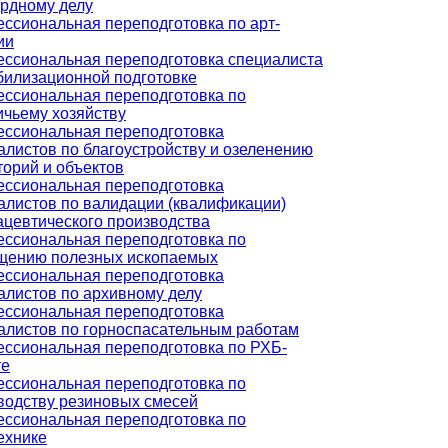
рдному делу
ссиональная переподготовка по арт-
ии
ссиональная переподготовка специалиста
билизационной подготовке
ссиональная переподготовка по
ичьему хозяйству
ссиональная переподготовка
алистов по благоустройству и озеленению
торий и объектов
ссиональная переподготовка
алистов по валидации (квалификации)
цевтического производства
ссиональная переподготовка по
щению полезных ископаемых
ссиональная переподготовка
алистов по архивному делу
ссиональная переподготовка
алистов по горноспасательным работам
ссиональная переподготовка по РХБ-
те
ссиональная переподготовка по
водству резиновых смесей
ссиональная переподготовка по
ехнике