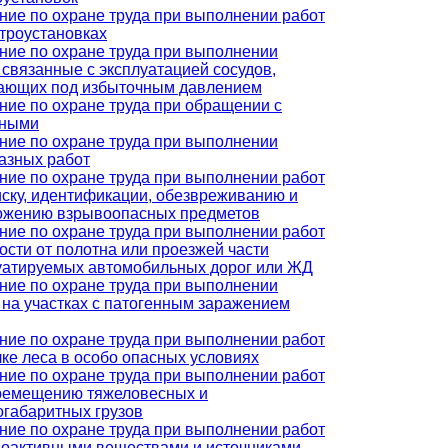
ние по охране труда при выполнении работ
ктроустановках
ние по охране труда при выполнении
, связанные с эксплуатацией сосудов,
ающих под избыточным давлением
ние по охране труда при обращении с
тными
ние по охране труда при выполнении
азных работ
ние по охране труда при выполнении работ
иску, идентификации, обезвреживанию и
ожению взрывоопасных предметов
ние по охране труда при выполнении работ
зости от полотна или проезжей части
уатируемых автомобильных дорог или ЖД
ние по охране труда при выполнении
, на участках с патогенным заражением
ние по охране труда при выполнении работ
лке леса в особо опасных условиях
ние по охране труда при выполнении работ
ремещению тяжеловесных и
огабаритных грузов
ние по охране труда при выполнении работ
иоактивными веществами и источниками