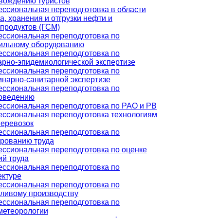
вождению туристов
ссиональная переподготовка в области
а, хранения и отгрузки нефти и
продуктов (ГСМ)
ссиональная переподготовка по
ильному оборудованию
ссиональная переподготовка по
арно-эпидемиологической экспертизе
ссиональная переподготовка по
инарно-санитарной экспертизе
ссиональная переподготовка по
оведению
ссиональная переподготовка по РАО и РВ
ссиональная переподготовка технологиям
перевозок
ссиональная переподготовка по
рованию труда
ссиональная переподготовка по оценке
ий труда
ссиональная переподготовка по
ектуре
ссиональная переподготовка по
ливому производству
ссиональная переподготовка по
метеорологии