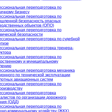
ссиональная переподготовка по
ничному бизнесу
ссиональная переподготовка по
шленной безопасность опасных
водственных объектов (ОПО)
ссиональная переподготовка по
мической безопасности
ссиональная переподготовка по судебной
ртизе
ссиональная переподготовка тренера-
уктора
ссиональная переподготовка по
арственному и муниципальному
лению
ссиональная переподготовка механика
ионного по технической эксплуатации
лотных авиационных систем
ссиональная переподготовка по
роизводству
ссиональная переподготовка
алистов по организации дорожного
ния (ОДД)
ссиональная переподготовка по
но-коммунальному хозяйству (ЖКХ)