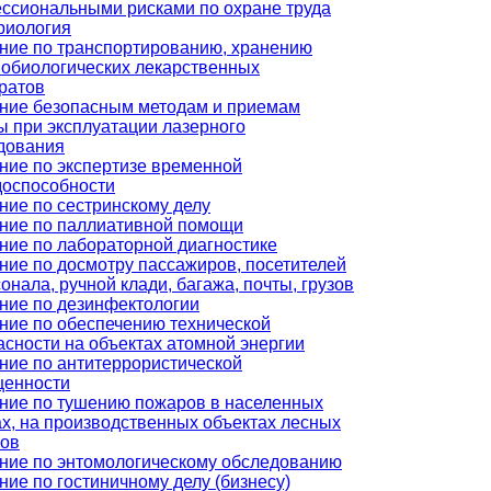
ссиональными рисками по охране труда
риология
ние по транспортированию, хранению
обиологических лекарственных
ратов
ние безопасным методам и приемам
ы при эксплуатации лазерного
дования
ние по экспертизе временной
доспособности
ние по сестринскому делу
ние по паллиативной помощи
ние по лабораторной диагностике
ние по досмотру пассажиров, посетителей
онала, ручной клади, багажа, почты, грузов
ние по дезинфектологии
ние по обеспечению технической
асности на объектах атомной энергии
ние по антитеррористической
енности
ние по тушению пожаров в населенных
ах, на производственных объектах лесных
ов
ние по энтомологическому обследованию
ние по гостиничному делу (бизнесу)