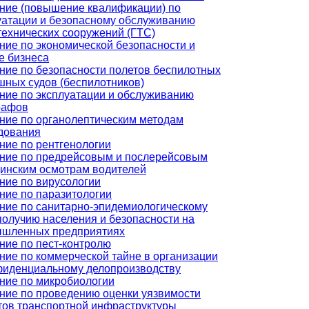
ние (повышение квалификации) по
уатации и безопасному обслуживанию
технических сооружений (ГТС)
ние по экономической безопасности и
е бизнеса
ние по безопасности полетов беспилотных
шных судов (беспилотников)
ние по эксплуатации и обслуживанию
рафов
ние по органолептическим методам
дования
ние по рентгенологии
ние по предрейсовым и послерейсовым
инским осмотрам водителей
ние по вирусологии
ние по паразитологии
ние по санитарно-эпидемиологическому
получию населения и безопасности на
шленных предприятиях
ние по пест-контролю
ние по коммерческой тайне в организации
фиденциальному делопроизводству
ние по микробиологии
ние по проведению оценки уязвимости
тов транспортной инфраструктуры