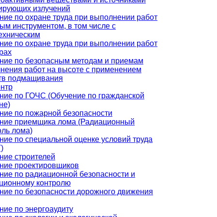
ирующих излучений
ние по охране труда при выполнении работ
ным инструментом, в том числе с
ехническим
ние по охране труда при выполнении работ
трах
ние по безопасным методам и приемам
нения работ на высоте с применением
тв подмащивания
нтр
ние по ГОЧС (Обучение по гражданской
не)
ние по пожарной безопасности
ние приемщика лома (Радиационный
оль лома)
ние по специальной оценке условий труда
)
ние строителей
ние проектировщиков
ние по радиационной безопасности и
ционному контролю
ние по безопасности дорожного движения
ние по энергоаудиту