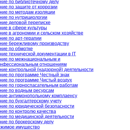
ние по библиотечному делу
ние по защите от коррозии
ние по методам изоляции
ние по нутрициологии
ние деловой переписке
ние в сфере культуры
ние в агрономии и сельском хозяйстве
ние по арт-терапии
ние бережливому производству
ние по обмотке
ние технической документации в IT
ние по межнациональным и
нфессиональным отношениям
ние контрольной (надзорной) деятельности
ние по программе Честный знак
ние по программе Чистый воздух
ние по горноспасательным работам
ние по водным ресурсам
ние антимонопольному комплаенсу
ние по бухгалтерскому учету
ние по юридической безопасности
ние по контролю качества
ние по медицинской деятельности
ние по брокерскому делу
жимое имущество