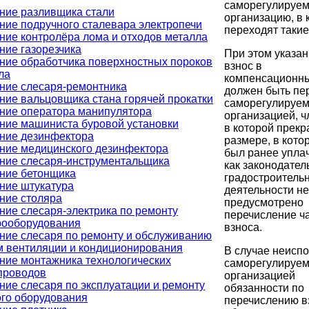
саморегулируе
ние разливщика стали
организацию, в 
ние подручного сталевара электропечи
переходят такие
ние контролёра лома и отходов металла
ние газорезчика
При этом указа
ние обработчика поверхностных пороков
взнос в
ла
компенсационн
ние слесаря-ремонтника
должен быть пе
ние вальцовщика стана горячей прокатки
саморегулируе
ние оператора манипулятора
организацией, ч
ние машиниста буровой установки
в которой прекр
ние дезинфектора
размере, в кото
ние медицинского дезинфектора
был ранее уплач
ние слесаря-инструментальщика
как законодател
ние бетонщика
градостроитель
ние штукатура
деятельности не
ние столяра
предусмотрено
ние слесаря-электрика по ремонту
перечисление ч
рооборудования
взноса.
ние слесаря по ремонту и обслуживанию
м вентиляции и кондиционирования
В случае неисп
ние монтажника технологических
саморегулируе
проводов
организацией
ние слесаря по эксплуатации и ремонту
обязанности по
ого оборудования
перечислению в