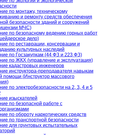
ние по экологии и экологической
асности
ние по монтажу, техническому
живанию и ремонту средств обеспечения
ной безопасности зданий и сооружений
лицензии МЧС)
ние по безопасному ведению горных работ
шейдерское дело)
ние по реставрации, консервации и
зданию культурных наследий
ние по Госзакупкам (44 ФЗ и 223 ФЗ)
ние по ЖКХ (управление и эксплуатация)
ние кадастровых инженеров
ние инструктора-преподавателя навыкам
й помощи (Инструктор массового
ния)
ие по электробезопасности на 2, 3, 4 и 5
у
ние изыскателей
ние по безопасной работе с
организмами
ние по обороту наркотических средств
ние по транспортной безопасности
ние для грунтовых испытательных
аторий