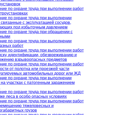
оустановок
ние по охране труда при выполнении работ
ктроустановках
ние по охране труда при выполнении
, связанные с эксплуатацией сосудов,
ающих под избыточным давлением
ние по охране труда при обращении с
тными
ние по охране труда при выполнении
азных работ
ние по охране труда при выполнении работ
иску, идентификации, обезвреживанию и
ожению взрывоопасных предметов
ние по охране труда при выполнении работ
зости от полотна или проезжей части
уатируемых автомобильных дорог или ЖД
ние по охране труда при выполнении
, на участках с патогенным заражением
ы
ние по охране труда при выполнении работ
лке леса в особо опасных условиях
ние по охране труда при выполнении работ
ремещению тяжеловесных и
огабаритных грузов
ние по охране труда при выполнении работ