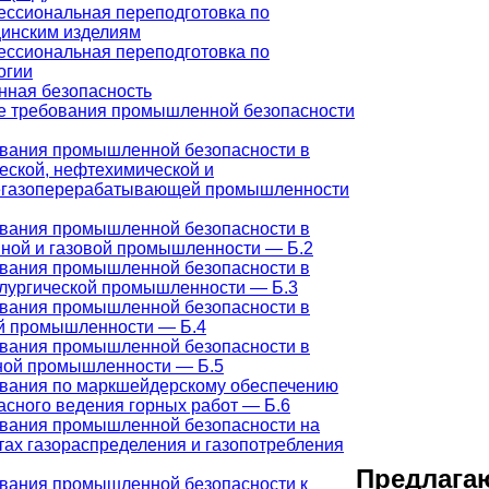
ссиональная переподготовка по
инским изделиям
ссиональная переподготовка по
огии
ная безопасность
 требования промышленной безопасности
вания промышленной безопасности в
еской, нефтехимической и
газоперерабатывающей промышленности
вания промышленной безопасности в
ной и газовой промышленности — Б.2
вания промышленной безопасности в
лургической промышленности — Б.3
вания промышленной безопасности в
й промышленности — Б.4
вания промышленной безопасности в
ной промышленности — Б.5
вания по маркшейдерскому обеспечению
асного ведения горных работ — Б.6
вания промышленной безопасности на
тах газораспределения и газопотребления
Предлага
вания промышленной безопасности к