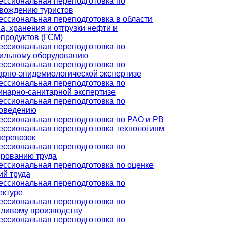
ссиональная переподготовка по
вождению туристов
ссиональная переподготовка в области
а, хранения и отгрузки нефти и
продуктов (ГСМ)
ссиональная переподготовка по
ильному оборудованию
ссиональная переподготовка по
арно-эпидемиологической экспертизе
ссиональная переподготовка по
инарно-санитарной экспертизе
ссиональная переподготовка по
оведению
ссиональная переподготовка по РАО и РВ
ссиональная переподготовка технологиям
перевозок
ссиональная переподготовка по
рованию труда
ссиональная переподготовка по оценке
ий труда
ссиональная переподготовка по
ектуре
ссиональная переподготовка по
ливому производству
ссиональная переподготовка по