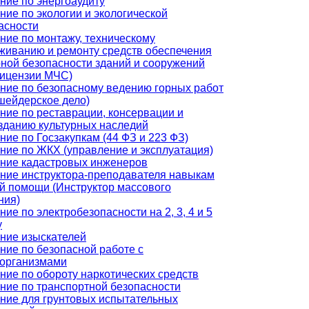
ние по энергоаудиту
ние по экологии и экологической
асности
ние по монтажу, техническому
живанию и ремонту средств обеспечения
ной безопасности зданий и сооружений
лицензии МЧС)
ние по безопасному ведению горных работ
шейдерское дело)
ние по реставрации, консервации и
зданию культурных наследий
ние по Госзакупкам (44 ФЗ и 223 ФЗ)
ние по ЖКХ (управление и эксплуатация)
ние кадастровых инженеров
ние инструктора-преподавателя навыкам
й помощи (Инструктор массового
ния)
ние по электробезопасности на 2, 3, 4 и 5
у
ние изыскателей
ние по безопасной работе с
организмами
ние по обороту наркотических средств
ние по транспортной безопасности
ние для грунтовых испытательных