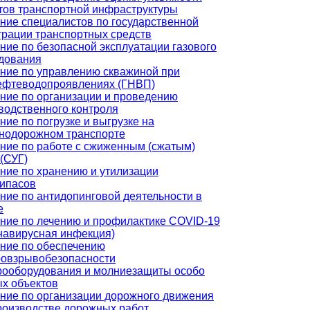
тов транспортной инфраструктуры
ние специалистов по государственной
трации транспортных средств
ние по безопасной эксплуатации газового
дования
ние по управлению скважиной при
ефтеводопроявлениях (ГНВП)
ние по организации и проведению
водственного контроля
ние по погрузке и выгрузке на
нодорожном транспорте
ние по работе с сжиженным (сжатым)
 (СУГ)
ние по хранению и утилизации
ипасов
ние по антидопинговой деятельности в
е
ние по лечению и профилактике COVID-19
навирусная инфекция)
ние по обеспечению
овзрывобезопасности
рооборудования и молниезащиты особо
х объектов
ние по организации дорожного движения
роизводстве дорожных работ