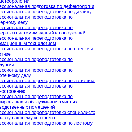
метеорологии
ссиональная подготовка по дефектологии
ссиональная переподготовка по дизайну
ссиональная переподготовка по
ерному делу
ссиональная переподготовка по
ерным системам зданий и сооружений
ссиональная переподготовка по
мационным технологиям
ссиональная переподготовка по оценке и
ртизе
ссиональная переподготовка по
лургии
ссиональная переподготовка по
отечному делу
ссиональная переподготовка по логистике
ссиональная переподготовка по
ностроению
ссиональная переподготовка по
тированию и обслуживанию чистых
водственных помещений
ссиональная переподготовка специалиста
разрушающему контролю
ссиональная переподготовка по лесному