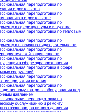
ссиональная переподготовка по
изации строительства
ссиональная переподготовка по
тированию в строительстве
ссиональная переподготовка по
жменту в сфере культуры и искусства
ссиональная переподготовка по тепловым
ссиональная переподготовка по
жменту в различных видах деятельности
ссиональная переподготовка по
еррористической защищенности
ссиональная переподготовка по
руденции в сфере здравоохранения
ссиональная переподготовка в сфере
мных сооружений
ссиональная переподготовка по
логии продукции питания
ссиональная переподготовка по
водственному контролю оборудования под
очным давлением
ссиональная переподготовка по
ческому обслуживанию и ремонту
ных газопроводов низкого давления