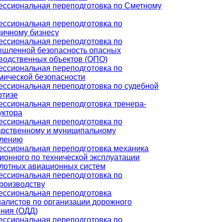
ссиональная переподготовка по Сметному
ссиональная переподготовка по
ничному бизнесу
ссиональная переподготовка по
шленной безопасность опасных
водственных объектов (ОПО)
ссиональная переподготовка по
мической безопасности
ссиональная переподготовка по судебной
ртизе
ссиональная переподготовка тренера-
уктора
ссиональная переподготовка по
арственному и муниципальному
лению
ссиональная переподготовка механика
ионного по технической эксплуатации
лотных авиационных систем
ссиональная переподготовка по
роизводству
ссиональная переподготовка
алистов по организации дорожного
ния (ОДД)
ссиональная переподготовка по