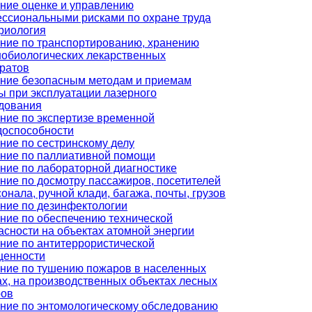
ние оценке и управлению
ссиональными рисками по охране труда
риология
ние по транспортированию, хранению
обиологических лекарственных
ратов
ние безопасным методам и приемам
ы при эксплуатации лазерного
дования
ние по экспертизе временной
доспособности
ние по сестринскому делу
ние по паллиативной помощи
ние по лабораторной диагностике
ние по досмотру пассажиров, посетителей
сонала, ручной клади, багажа, почты, грузов
ние по дезинфектологии
ние по обеспечению технической
асности на объектах атомной энергии
ние по антитеррористической
щенности
ние по тушению пожаров в населенных
ах, на производственных объектах лесных
ров
ние по энтомологическому обследованию