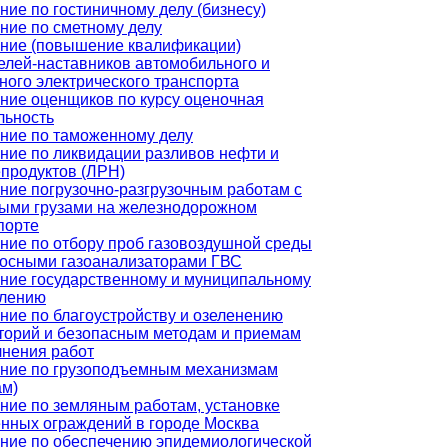
ние по гостиничному делу (бизнесу)
ние по сметному делу
ние (повышение квалификации)
елей-наставников автомобильного и
ного электрического транспорта
ние оценщиков по курсу оценочная
льность
ние по таможенному делу
ние по ликвидации разливов нефти и
продуктов (ЛРН)
ние погрузочно-разгрузочным работам с
ыми грузами на железнодорожном
порте
ние по отбору проб газовоздушной среды
осными газоанализаторами ГВС
ние государственному и муниципальному
лению
ние по благоустройству и озеленению
торий и безопасным методам и приемам
нения работ
ние по грузоподъемным механизмам
ам)
ние по земляным работам, установке
нных ограждений в городе Москва
ние по обеспечению эпидемиологической