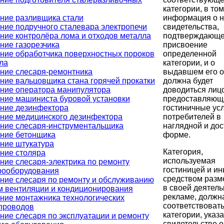
категории, в то
информация о 
ние разливщика стали
свидетельства,
ние подручного сталевара электропечи
подтверждающе
ние контролёра лома и отходов металла
присвоение
ние газорезчика
определенной
ние обработчика поверхностных пороков
категории, и о
ла
выдавшем его о
ние слесаря-ремонтника
должна будет
ние вальцовщика стана горячей прокатки
доводиться лиц
ние оператора манипулятора
предоставляю
ние машиниста буровой установки
гостиничные усл
ние дезинфектора
потребителей в
ние медицинского дезинфектора
наглядной и до
ние слесаря-инструментальщика
форме.
ние бетонщика
ние штукатура
Категория,
ние столяра
используемая
ние слесаря-электрика по ремонту
гостиницей и и
рооборудования
средством раз
ние слесаря по ремонту и обслуживанию
в своей деятель
м вентиляции и кондиционирования
рекламе, должн
ние монтажника технологических
соответствоват
проводов
категории, указ
ние слесаря по эксплуатации и ремонту
свидетельстве о