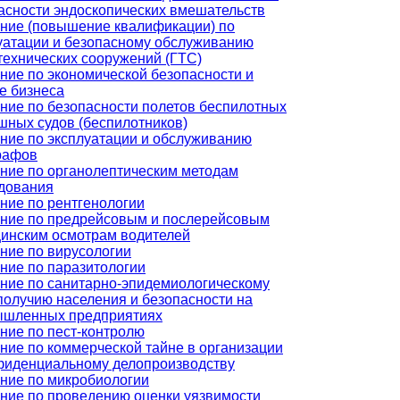
асности эндоскопических вмешательств
ние (повышение квалификации) по
уатации и безопасному обслуживанию
технических сооружений (ГТС)
ние по экономической безопасности и
е бизнеса
ние по безопасности полетов беспилотных
шных судов (беспилотников)
ние по эксплуатации и обслуживанию
рафов
ние по органолептическим методам
дования
ние по рентгенологии
ние по предрейсовым и послерейсовым
инским осмотрам водителей
ние по вирусологии
ние по паразитологии
ние по санитарно-эпидемиологическому
получию населения и безопасности на
шленных предприятиях
ние по пест-контролю
ние по коммерческой тайне в организации
фиденциальному делопроизводству
ние по микробиологии
ние по проведению оценки уязвимости