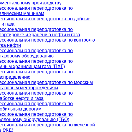
ументальному производству
ссиональная переподготовка по
влическим машинам
ссиональная переподготовка по добыче
 и газа
ссиональная переподготовка по
портировке и хранению нефти и газа
ссиональная переподготовка по контролю
тва нефти
ссиональная переподготовка по
газовому оборудованию
ссиональная переподготовка по
мным хранилищам газа (ПХГ)
ссиональная переподготовка по
аспределению
ссиональная переподготовка по морским
газовым месторождениям
ссиональная переподготовка по
аботке нефти и газа
ссиональная переподготовка по
обильным дорогам
ссиональная переподготовка по
аллонному оборудованию (ГБО)
ссиональная переподготовка по железной
е (ЖД)