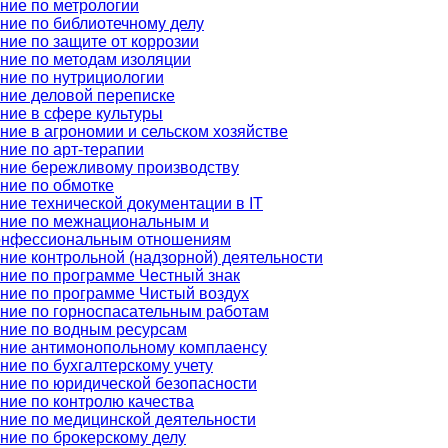
ние по метрологии
ние по библиотечному делу
ние по защите от коррозии
ние по методам изоляции
ние по нутрициологии
ние деловой переписке
ние в сфере культуры
ние в агрономии и сельском хозяйстве
ние по арт-терапии
ние бережливому производству
ние по обмотке
ние технической документации в IT
ние по межнациональным и
онфессиональным отношениям
ние контрольной (надзорной) деятельности
ние по программе Честный знак
ние по программе Чистый воздух
ние по горноспасательным работам
ние по водным ресурсам
ние антимонопольному комплаенсу
ние по бухгалтерскому учету
ние по юридической безопасности
ние по контролю качества
ние по медицинской деятельности
ние по брокерскому делу