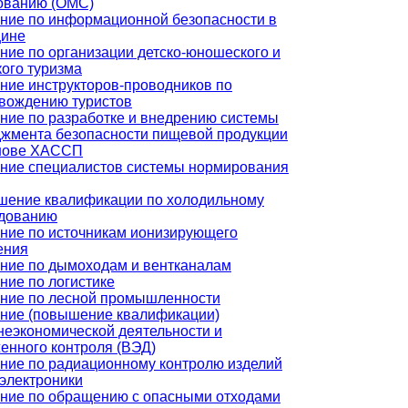
ованию (ОМС)
ние по информационной безопасности в
цине
ние по организации детско-юношеского и
кого туризма
ние инструкторов-проводников по
вождению туристов
ние по разработке и внедрению системы
жмента безопасности пищевой продукции
нове ХАССП
ние специалистов системы нормирования
ение квалификации по холодильному
дованию
ние по источникам ионизирующего
ения
ние по дымоходам и вентканалам
ние по логистике
ние по лесной промышленности
ние (повышение квалификации)
еэкономической деятельности и
енного контроля (ВЭД)
ние по радиационному контролю изделий
электроники
ние по обращению с опасными отходами