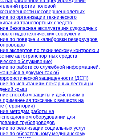
ы, направленной на предупреждение
уплений против половой
косновенности несовершеннолетних
ние по организации технического
живания транспортных средств
ние безопасная эксплуатация судоходных
товых гидротехнических сооружени
ние по поверке и калибровки резервуаров
бопроводов
ние экспертов по техническому контролю и
остике автотранспортных средств
ическое обслуживание)
ние по работе со служебной информацией,
жащейся в документах об
еррористической защищенности (ДСП)
ние по испытаниям пожарных лестниц и
дений крыш
ние способам защиты и действиям в
е применения токсичных веществ на
те (территории)
ние методам работы на
нспекционном оборудовании для
дования трубопроводов
ние по реализации социальных услуг
ние по обязательному медицинскому