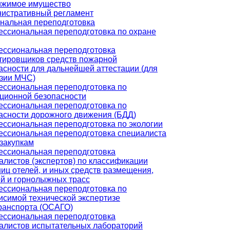
жимое имущество
истративный регламент
нальная переподготовка
ссиональная переподготовка по охране
ссиональная переподготовка
тировщиков средств пожарной
асности для дальнейшей аттестации (для
зии МЧС)
ссиональная переподготовка по
ционной безопасности
ссиональная переподготовка по
асности дорожного движения (БДД)
ссиональная переподготовка по экологии
ссиональная переподготовка специалиста
сзакупкам
ссиональная переподготовка
алистов (экспертов) по классификации
ниц отелей, и иных средств размещения,
й и горнолыжных трасс
ссиональная переподготовка по
исимой технической экспертизе
ранспорта (ОСАГО)
ссиональная переподготовка
алистов испытательных лабораторий