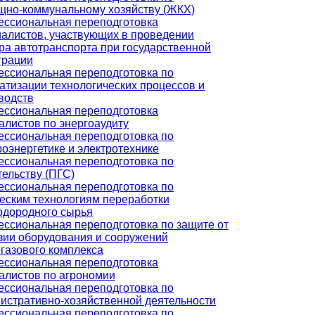
но-коммунальному хозяйству (ЖКХ)
ссиональная переподготовка
алистов, участвующих в проведении
ра автотранспорта при государственной
трации
ссиональная переподготовка по
атизации технологических процессов и
водств
ссиональная переподготовка
алистов по энергоаудиту
ссиональная переподготовка по
роэнергетике и электротехнике
ссиональная переподготовка по
тельству (ПГС)
ссиональная переподготовка по
еским технологиям переработки
одородного сырья
ссиональная переподготовка по защите от
зии оборудования и сооружений
газового комплекса
ссиональная переподготовка
алистов по агрономии
ссиональная переподготовка по
истративно-хозяйственной деятельности
ссиональная переподготовка по