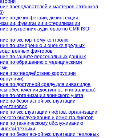
аторий
ние преподавателей и мастеров автошкол
В)
ние по дезинфекции, дезинсекции,
изации, фумигации и стерилизации
ние внутренних аудиторов по СМК ISO
ние по экспортному контролю
ние по измерению и оценке вредных
водственных факторов
ние по защите персональных данных
ние по обращению с медицинскими
ами
ние противодействию коррупции
коррупции)
ние по доступной среде для инвалидов
осы обеспечения доступности инвалидов)
ние по организации воинского учета
ние по безопасной эксплуатации
роустановок
ние по эксплуатации лифтов, организации
ческого обслуживания и ремонта лифтов
ние по техническому обслуживанию
инской техники
ние по безопасной эксплуатации тепловых