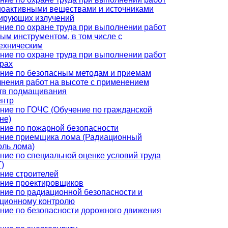
иоактивными веществами и источниками
ирующих излучений
ние по охране труда при выполнении работ
ным инструментом, в том числе с
ехническим
ние по охране труда при выполнении работ
трах
ние по безопасным методам и приемам
нения работ на высоте с применением
тв подмащивания
ентр
ние по ГОЧС (Обучение по гражданской
не)
ние по пожарной безопасности
ние приемщика лома (Радиационный
оль лома)
ние по специальной оценке условий труда
)
ние строителей
ние проектировщиков
ние по радиационной безопасности и
ционному контролю
ние по безопасности дорожного движения