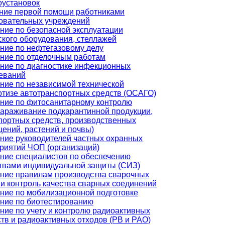
оустановок
ние первой помощи работниками
овательных учреждений
ние по безопасной эксплуатации
ского оборудования, стеллажей
ние по нефтегазовому делу
ние по отделочным работам
ние по диагностике инфекционных
еваний
ние по независимой технической
ртизе автотранспортных средств (ОСАГО)
ние по фитосанитарному контролю
зараживание подкарантинной продукции,
портных средств, производственных
ений, растений и почвы)
ние руководителей частных охранных
риятий ЧОП (организаций)
ние специалистов по обеспечению
твами индивидуальной защиты (СИЗ)
ние правилам производства сварочных
 и контроль качества сварных соединений
ние по мобилизационной подготовке
ние по биотестированию
ние по учету и контролю радиоактивных
тв и радиоактивных отходов (РВ и РАО)