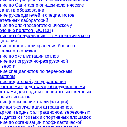
ние по Санитарно-эпидемиологические
вания в образовании
ние руководителей и специалистов
ательных лабораторий
ние по электросветотехническому
ечению полетов (ЭСТОП)
ние по обслуживанию стоматологического
дования
ние организации хранения боевого
трельного оружия
ние по эксплуатации котлов
ние по погрузочно-разгрузочной
льности
ние специалистов по переносным
метрам
ние водителей для управления
портными средствами, оборудованными
йствами для подачи специальных световых
ковых сигналов
ние (повышение квалификации)
асная эксплуатация аттракционов,
арков и водных аттракционов, веревочных
в, детских игровых и спортивных площадок
ние по организации профилактической