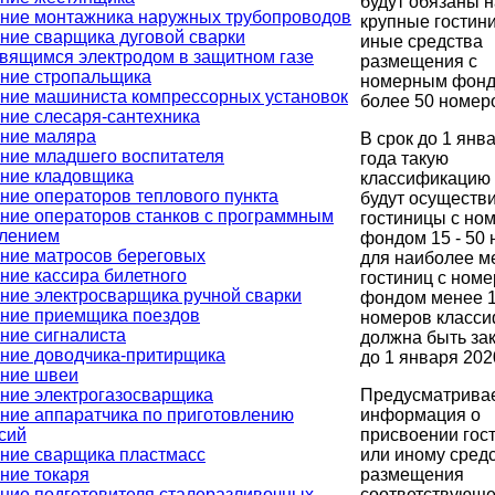
будут обязаны 
ние монтажника наружных трубопроводов
крупные гостин
ние сварщика дуговой сварки
иные средства
вящимся электродом в защитном газе
размещения с
ние стропальщика
номерным фон
ние машиниста компрессорных установок
более 50 номер
ние слесаря-сантехника
ние маляра
В срок до 1 янв
ние младшего воспитателя
года такую
ние кладовщика
классификацию
ние операторов теплового пункта
будут осуществ
ние операторов станков с программным
гостиницы с но
лением
фондом 15 - 50 
ние матросов береговых
для наиболее м
ние кассира билетного
гостиниц с ном
ние электросварщика ручной сварки
фондом менее 
ние приемщика поездов
номеров класс
ние сигналиста
должна быть за
ние доводчика-притирщика
до 1 января 202
ние швеи
Предусматривае
ние электрогазосварщика
информация о
ние аппаратчика по приготовлению
присвоении гос
сий
или иному сред
ние сварщика пластмасс
размещения
ние токаря
соответствующ
ние подготовителя сталеразливочных