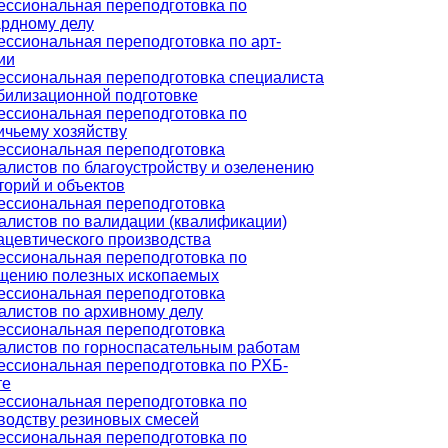
ссиональная переподготовка по
рдному делу
ссиональная переподготовка по арт-
ии
ссиональная переподготовка специалиста
билизационной подготовке
ссиональная переподготовка по
ичьему хозяйству
ссиональная переподготовка
алистов по благоустройству и озеленению
торий и объектов
ссиональная переподготовка
алистов по валидации (квалификации)
цевтического производства
ссиональная переподготовка по
щению полезных ископаемых
ссиональная переподготовка
алистов по архивному делу
ссиональная переподготовка
алистов по горноспасательным работам
ссиональная переподготовка по РХБ-
те
ссиональная переподготовка по
водству резиновых смесей
ссиональная переподготовка по