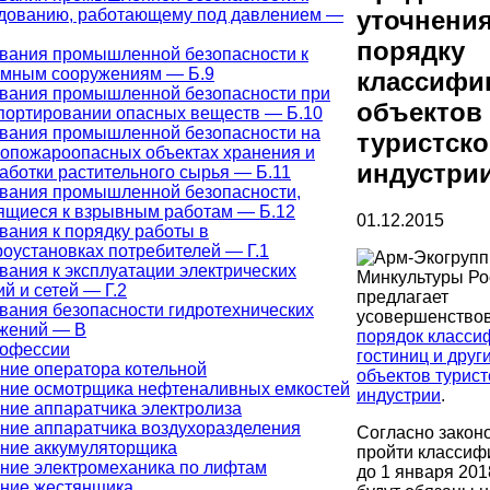
дованию, работающему под давлением —
уточнения
порядку
вания промышленной безопасности к
мным сооружениям — Б.9
классифи
вания промышленной безопасности при
объектов
портировании опасных веществ — Б.10
вания промышленной безопасности на
туристск
опожароопасных объектах хранения и
индустри
аботки растительного сырья — Б.11
вания промышленной безопасности,
ящиеся к взрывным работам — Б.12
01.12.2015
вания к порядку работы в
роустановках потребителей — Г.1
вания к эксплуатации электрических
Минкультуры Ро
ий и сетей — Г.2
предлагает
вания безопасности гидротехнических
усовершенство
жений — В
порядок класси
рофессии
гостиниц и друг
ние оператора котельной
объектов турист
ние осмотрщика нефтеналивных емкостей
индустрии
.
ние аппаратчика электролиза
ние аппаратчика воздухоразделения
Согласно закон
ние аккумуляторщика
пройти классиф
ние электромеханика по лифтам
до 1 января 201
ние жестянщика