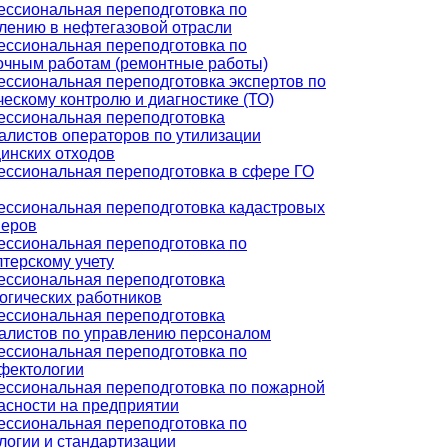
ссиональная переподготовка по
лению в нефтегазовой отрасли
ссиональная переподготовка по
очным работам (ремонтные работы)
ссиональная переподготовка экспертов по
ческому контролю и диагностике (ТО)
ссиональная переподготовка
алистов операторов по утилизации
инских отходов
ссиональная переподготовка в сфере ГО
ссиональная переподготовка кадастровых
неров
ссиональная переподготовка по
лтерскому учету
ссиональная переподготовка
огических работников
ссиональная переподготовка
алистов по управлению персоналом
ссиональная переподготовка по
фектологии
ссиональная переподготовка по пожарной
асности на предприятии
ссиональная переподготовка по
логии и стандартизации