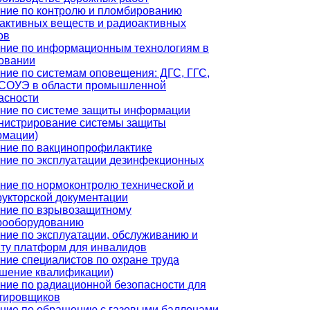
ние по контролю и пломбированию
активных веществ и радиоактивных
ов
ние по информационным технологиям в
овании
ние по системам оповещения: ДГС, ГГС,
СОУЭ в области промышленной
асности
ние по системе защиты информации
нистрирование системы защиты
мации)
ние по вакцинопрофилактике
ние по эксплуатации дезинфекционных
ние по нормоконтролю технической и
рукторской документации
ние по взрывозащитному
рооборудованию
ние по эксплуатации, обслуживанию и
ту платформ для инвалидов
ние специалистов по охране труда
шение квалификации)
ние по радиационной безопасности для
тировщиков
ние по обращению с газовыми баллонами