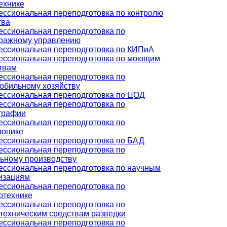
ехнике
ссиональная переподготовка по контролю
тва
ссиональная переподготовка по
ражному управлению
ссиональная переподготовка по КИПиА
ссиональная переподготовка по моющим
твам
ссиональная переподготовка по
обильному хозяйству
ссиональная переподготовка по ЦОД
ссиональная переподготовка по
графии
ссиональная переподготовка по
ронике
ссиональная переподготовка по БАД
ссиональная переподготовка по
ьному производству
ссиональная переподготовка по научным
изациям
ссиональная переподготовка по
отехнике
ссиональная переподготовка по
техническим средствам разведки
ссиональная переподготовка по