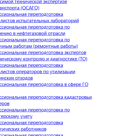
симой технической экспертизе
анспорта (ОСАГО)
сиональная переподготовка
листов испытательных лабораторий
сиональная переподготовка по
ению в нефтегазовой отрасли
сиональная переподготовка по
чным работам (ремонтные работы)
сиональная переподготовка экспертов
ническому контролю и диагностике (ТО)
сиональная переподготовка
листов операторов по утилизации
нских отходов
сиональная переподготовка в сфере ГО
сиональная переподготовка кадастровых
еров
сиональная переподготовка по
терскому учету
сиональная переподготовка
гических работников
сиональная переподготовка