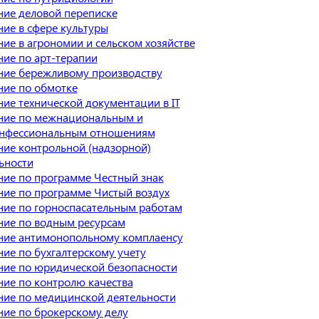
ие деловой переписке
ие в сфере культуры
ие в агрономии и сельском хозяйстве
ие по арт-терапии
ние бережливому производству
ие по обмотке
ие технической документации в IT
ние по межнациональным и
нфессиональным отношениям
ие контрольной (надзорной)
ьности
ие по программе Честный знак
ие по программе Чистый воздух
ие по горноспасательным работам
ие по водным ресурсам
ние антимонопольному комплаенсу
ие по бухгалтерскому учету
ие по юридической безопасности
ие по контролю качества
ие по медицинской деятельности
ие по брокерскому делу