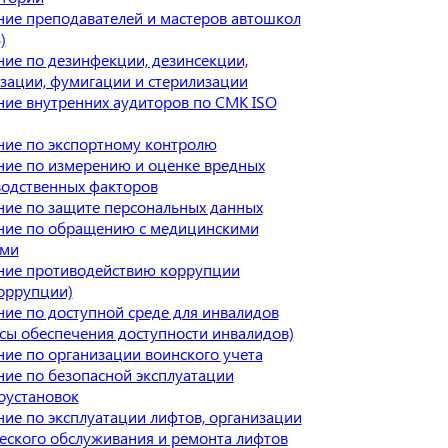
ие преподавателей и мастеров автошкол
)
ие по дезинфекции, дезинсекции,
зации, фумигации и стерилизации
ие внутренних аудиторов по СМК ISO
ие по экспортному контролю
ие по измерению и оценке вредных
одственных факторов
ие по защите персональных данных
ние по обращению с медицинскими
ами
ние противодействию коррупции
оррупции)
ие по доступной среде для инвалидов
сы обеспечения доступности инвалидов)
ие по организации воинского учета
ие по безопасной эксплуатации
оустановок
ие по эксплуатации лифтов, организации
еского обслуживания и ремонта лифтов