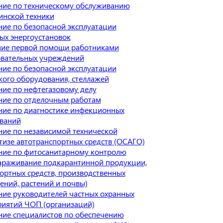
ие по техническому обслуживанию
нской техники
ие по безопасной эксплуатации
ых энергоустановок
ние первой помощи работниками
овательных учреждений
ие по безопасной эксплуатации
кого оборудования, стеллажей
ие по нефтегазовому делу
ние по отделочным работам
ие по диагностике инфекционных
ваний
ие по независимой технической
тизе автотранспортных средств (ОСАГО)
ние по фитосанитарному контролю
араживание подкарантинной продукции,
ортных средств, производственных
ний, растений и почвы)
ие руководителей частных охранных
иятий ЧОП (организаций)
ие специалистов по обеспечению