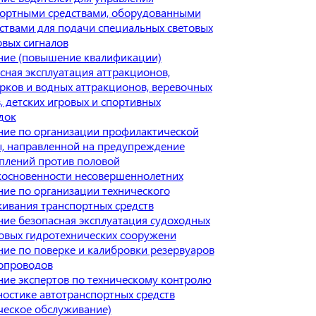
ортными средствами, оборудованными
ствами для подачи специальных световых
овых сигналов
ние (повышение квалификации)
сная эксплуатация аттракционов,
рков и водных аттракционов, веревочных
, детских игровых и спортивных
док
ие по организации профилактической
, направленной на предупреждение
плений против половой
основенности несовершеннолетних
ие по организации технического
ивания транспортных средств
ие безопасная эксплуатация судоходных
овых гидротехнических сооружени
ие по поверке и калибровки резервуаров
опроводов
ие экспертов по техническому контролю
ностике автотранспортных средств
ческое обслуживание)