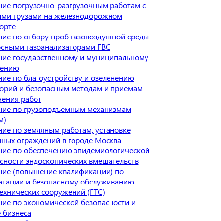
ие погрузочно-разгрузочным работам с
ыми грузами на железнодорожном
орте
ие по отбору проб газовоздушной среды
сными газоанализаторами ГВС
ие государственному и муниципальному
лению
ие по благоустройству и озеленению
орий и безопасным методам и приемам
ения работ
ние по грузоподъемным механизмам
м)
ие по земляным работам, установке
ных ограждений в городе Москва
ие по обеспечению эпидемиологической
сности эндоскопических вмешательств
ие (повышение квалификации) по
атации и безопасному обслуживанию
ехнических сооружений (ГТС)
ие по экономической безопасности и
 бизнеса