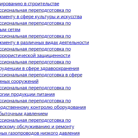
ированию в строительстве
сиональная переподготовка по
менту в сфере культуры и искусства
сиональная переподготовка по
ым сетям
сиональная переподготовка по
менту в различных видах деятельности
сиональная переподготовка по
еррористической защищенности
сиональная переподготовка по
уденции в сфере здравоохранения
сиональная переподготовка в сфере
мных сооружений
сиональная переподготовка по
огии продукции питания
сиональная переподготовка по
водственному контролю оборудования
збыточным давлением
сиональная переподготовка по
ескому обслуживанию и ремонту
ых газопроводов низкого давления