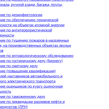
онала, ручной клади, багажа, почты,
ие по дезинфектологии
ие по обеспечению технической
сности на объектах атомной энергии
ие по антитеррористической
енности
ие по тушению пожаров в населенных
х, на производственных объектах лесных
ов
ие по энтомологическому обследованию
ие по гостиничному делу (бизнесу)
ие по сметному делу
ние (повышение квалификации)
лей-наставников автомобильного и
ого электрического транспорта
ие оценщиков по курсу оценочная
ьность
ние по таможенному делу
ие по ликвидации разливов нефти и
родуктов (ЛРН)