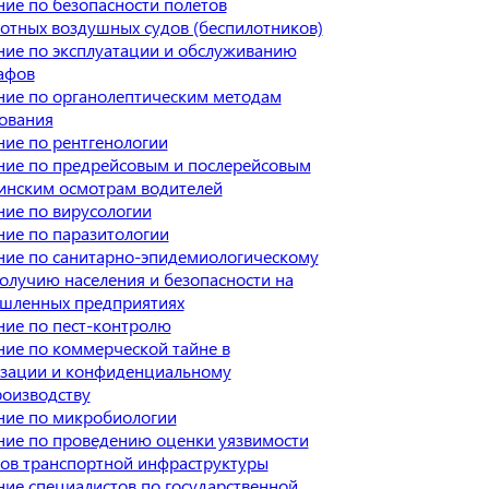
ие по безопасности полетов
отных воздушных судов (беспилотников)
ие по эксплуатации и обслуживанию
афов
ие по органолептическим методам
ования
ие по рентгенологии
ие по предрейсовым и послерейсовым
инским осмотрам водителей
ие по вирусологии
ие по паразитологии
ие по санитарно-эпидемиологическому
олучию населения и безопасности на
шленных предприятиях
ие по пест-контролю
ие по коммерческой тайне в
изации и конфиденциальному
оизводству
ние по микробиологии
ие по проведению оценки уязвимости
ов транспортной инфраструктуры
ие специалистов по государственной