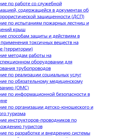
ие по работе со служебной
ацией, содержащейся в документах об
ррористической защищенности (ДСП)
ие по испытаниям пожарных лестниц и
дений крыш
ие способам защиты и действиям в
 применения токсичных веществ на
е (территории)
ие методам работы на
спекционном оборудовании для
ования трубопроводов
ие по реализации социальных услуг
ие по обязательному медицинскому
ованию (ОМС)
ие по информационной безопасности в
ине
ие по организации детско-юношеского и
ого туризма
ие инструкторов-проводников по
вождению туристов
ие по разработке и внедрению системы