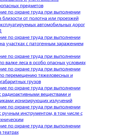
оопасных предметов
ие по охране труда при выполнении
в близости от полотна или проезжей
эксплуатируемых автомобильных дорог
Д
ие по охране труда при выполнении
 на участках с патогенным заражением
ие по охране труда при выполнении
по валке леса в особо опасных условиях
ие по охране труда при выполнении
по перемещению тяжеловесных и
габаритных грузов
ие по охране труда при выполнении
с радиоактивными веществами и
никами ионизирующих излучений
ие по охране труда при выполнении
с ручным инструментом, в том числе с
ехническим
ие по охране труда при выполнении
в театрах