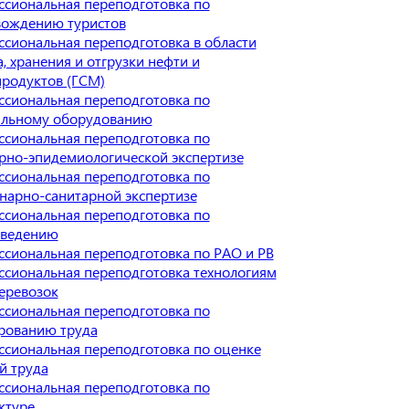
сиональная переподготовка по
вождению туристов
сиональная переподготовка в области
, хранения и отгрузки нефти и
родуктов (ГСМ)
сиональная переподготовка по
ильному оборудованию
сиональная переподготовка по
рно-эпидемиологической экспертизе
сиональная переподготовка по
нарно-санитарной экспертизе
сиональная переподготовка по
оведению
сиональная переподготовка по РАО и РВ
сиональная переподготовка технологиям
еревозок
сиональная переподготовка по
рованию труда
сиональная переподготовка по оценке
й труда
сиональная переподготовка по
ктуре