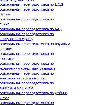
сиональная переподготовка по ЦОД
сиональная переподготовка по
графии
сиональная переподготовка по
онике
сиональная переподготовка по БАД
сиональная переподготовка по
ному производству
сиональная переподготовка по научным
изациям
сиональная переподготовка по
технике
сиональная переподготовка по
ехническим средствам разведки
сиональная переподготовка по
ментальному производству
сиональная переподготовка по
влическим машинам
сиональная переподготовка по добыче
и газа
сиональная переподготовка по