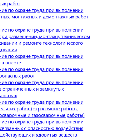
ых работ
ие по охране труда при выполнении
ных, монтажных и демонтажных работ
й
ие по охране труда при выполнении
при размещении, монтаже, техническом
ивании и ремонте технологического
дования
ие по охране труда при выполнении
на высоте
ие по охране труда при выполнении
оопасных работ
ие по охране труда при выполнении
в ограниченных и замкнутых
анствах
ие по охране труда при выполнении
ельных работ (окрасочные работы,
осварочные и газосварочные работы)
ие по охране труда при выполнении
 связанных с опасностью воздействия
действующих и ядовитых веществ