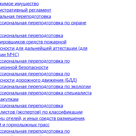
жимое имущество
истративный регламент
альная переподготовка
сиональная переподготовка по охране
сиональная переподготовка
ировщиков средств пожарной
сности для дальнейшей аттестации (для
зии МЧС)
сиональная переподготовка по
ионной безопасности
сиональная переподготовка по
сности дорожного движения (БДД)
сиональная переподготовка по экологии
сиональная переподготовка специалиста
закупкам
сиональная переподготовка
листов (экспертов) по классификации
иц отелей, и иных средств размещения,
 и горнолыжных трасс
сиональная переподготовка по