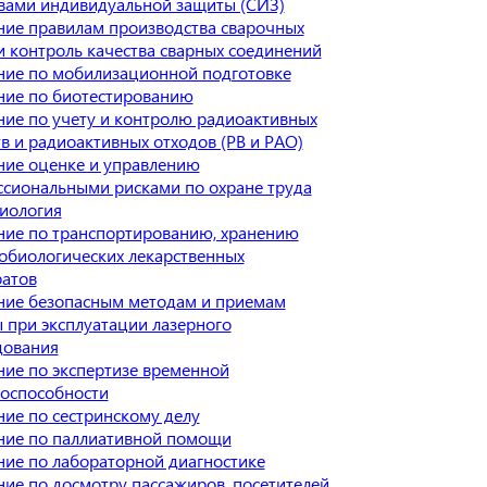
вами индивидуальной защиты (СИЗ)
ие правилам производства сварочных
и контроль качества сварных соединений
ие по мобилизационной подготовке
ние по биотестированию
ие по учету и контролю радиоактивных
в и радиоактивных отходов (РВ и РАО)
ие оценке и управлению
сиональными рисками по охране труда
иология
ие по транспортированию, хранению
биологических лекарственных
атов
ние безопасным методам и приемам
 при эксплуатации лазерного
дования
ие по экспертизе временной
оспособности
ие по сестринскому делу
ние по паллиативной помощи
ие по лабораторной диагностике
ие по досмотру пассажиров, посетителей