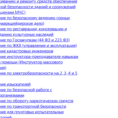
иванию и ремонту средств обеспечения
ой безопасности зданий и сооружений
ицензии МЧС)
ие по безопасному ведению горных
(маркшейдерское дело)
ие по реставрации, консервации и
данию культурных наследий
ие по Госзакупкам (44 ФЗ и 223 ФЗ)
ие по ЖКХ (управление и эксплуатация)
ие кадастровых инженеров
ие инструктора-преподавателя навыкам
 помощи (Инструктор массового
ия)
ие по электробезопасности на 2, 3, 4 и 5
ие изыскателей
ие по безопасной работе с
организмами
ие по обороту наркотических средств
ие по транспортной безопасности
ие для грунтовых испытательных
аторий