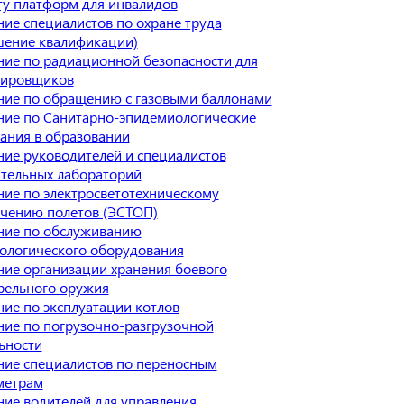
у платформ для инвалидов
ие специалистов по охране труда
шение квалификации)
ие по радиационной безопасности для
тировщиков
ие по обращению с газовыми баллонами
ие по Санитарно-эпидемиологические
ания в образовании
ие руководителей и специалистов
тельных лабораторий
ие по электросветотехническому
чению полетов (ЭСТОП)
ние по обслуживанию
ологического оборудования
ие организации хранения боевого
рельного оружия
ие по эксплуатации котлов
ие по погрузочно-разгрузочной
ьности
ие специалистов по переносным
метрам
ие водителей для управления