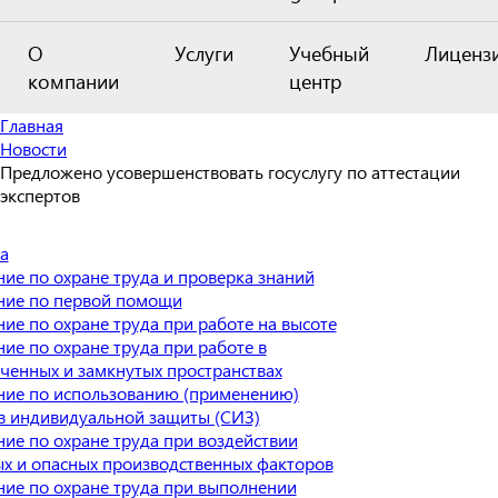
О
Услуги
Учебный
Лиценз
компании
центр
Главная
Новости
Предложено усовершенствовать госуслугу по аттестации
экспертов
а
ие по охране труда и проверка знаний
ние по первой помощи
ие по охране труда при работе на высоте
ие по охране труда при работе в
ченных и замкнутых пространствах
ие по использованию (применению)
в индивидуальной защиты (СИЗ)
ие по охране труда при воздействии
х и опасных производственных факторов
ие по охране труда при выполнении