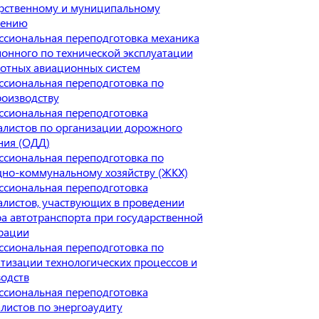
рственному и муниципальному
лению
сиональная переподготовка механика
онного по технической эксплуатации
отных авиационных систем
сиональная переподготовка по
оизводству
сиональная переподготовка
листов по организации дорожного
ния (ОДД)
сиональная переподготовка по
но-коммунальному хозяйству (ЖКХ)
сиональная переподготовка
листов, участвующих в проведении
а автотранспорта при государственной
рации
сиональная переподготовка по
тизации технологических процессов и
одств
сиональная переподготовка
листов по энергоаудиту