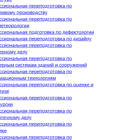
сиональная переподготовка по
ивому производству
сиональная переподготовка по
метеорологии
сиональная подготовка по дефектологии
сиональная переподготовка по дизайну
сиональная переподготовка по
ерному делу
сиональная переподготовка по
рным системам зданий и сооружений
сиональная переподготовка по
мационным технологиям
сиональная переподготовка по оценке и
тизе
сиональная переподготовка по
ургии
сиональная переподготовка по
течному делу
сиональная переподготовка по
ике
сиональная переподготовка по