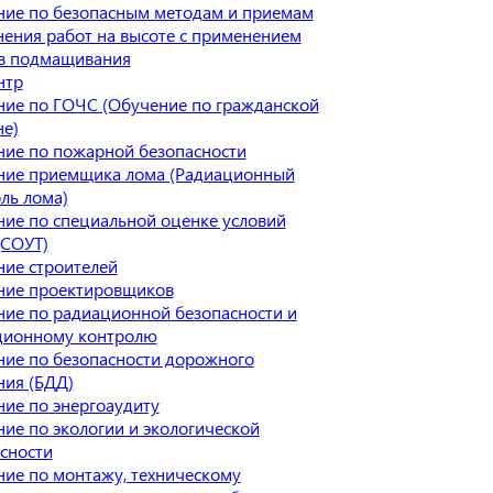
ие по безопасным методам и приемам
ения работ на высоте с применением
тв подмащивания
нтр
ие по ГОЧС (Обучение по гражданской
е)
ие по пожарной безопасности
ние приемщика лома (Радиационный
ль лома)
ие по специальной оценке условий
(СОУТ)
ие строителей
ние проектировщиков
ие по радиационной безопасности и
ционному контролю
ие по безопасности дорожного
ия (БДД)
ие по энергоаудиту
ие по экологии и экологической
сности
ие по монтажу, техническому