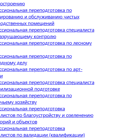
остроению
сиональная переподготовка по
тированию и обслуживанию чистых
водственных помещений
сиональная переподготовка специалиста
разрушающему контролю
сиональная переподготовка по лесному
сиональная переподготовка по
рдному делу
сиональная переподготовка по арт-
ии
сиональная переподготовка специалиста
илизационной подготовке
сиональная переподготовка по
чьему хозяйству
сиональная переподготовка
листов по благоустройству и озеленению
орий и объектов
сиональная переподготовка
листов по валидации (квалификации)