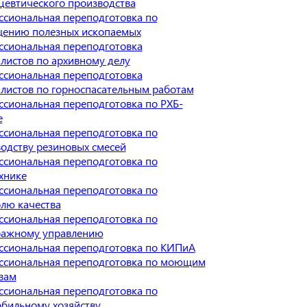
евтического производства
сиональная переподготовка по
щению полезных ископаемых
сиональная переподготовка
листов по архивному делу
сиональная переподготовка
листов по горноспасательным работам
сиональная переподготовка по РХБ-
е
сиональная переподготовка по
одству резиновых смесей
сиональная переподготовка по
хнике
сиональная переподготовка по
лю качества
сиональная переподготовка по
ражному управлению
сиональная переподготовка по КИПиА
ссиональная переподготовка по моющим
вам
сиональная переподготовка по
бильному хозяйству