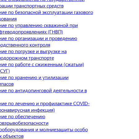
рации транспортных средств
ие по безопасной эксплуатации газового
дования
ие по управлению скважиной при
фтеводопроявлениях (ГНВП)
ие по организации и проведению
одственного контроля
ие по погрузке и выгрузке на
нодорожном транспорте
ие по работе с сжиженным (сжатым)
(СУГ)
ие по хранению и утилизации
ипасов
ие по антидопинговой деятельности в
ие по лечению и профилактике COVID-
ронавирусная инфекция)
ние по обеспечению
овзрывобезопасности
ооборудования и молниезащиты особо
 объектов