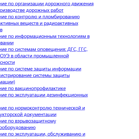
ие по организации дорожного движения
оизводстве дорожных работ
ние по контролю и пломбированию
ктивных веществ и радиоактивных
в
ние по информационным технологиям в
овании
ие по системам оповещения: ДГС, ГГС,
СОУЭ в области промышленной
сности
ние по системе защиты информации
истрирование системы защиты
мации)
ние по вакцинопрофилактике
ие по эксплуатации дезинфекционных
ие по нормоконтролю технической и
укторской документации
ние по взрывозащитному
рооборудованию
ие по эксплуатации, обслуживанию и