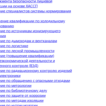
жмента безопасности пищевой
ции на основе ХАССП
ие специалистов системы нормирования
ение квалификации по холодильному
дованию
ние по источникам ионизирующего
ния
ие по дымоходам и вентканалам
ие по логистике
ние по лесной промышленности
ние (повышение квалификации)
экономической деятельности и
нного контроля (ВЭД)
ние по радиационному контролю изделий
электроники
ние по обращению с опасными отходами
ие по метрологии
ие по библиотечному делу
ие по защите от коррозии
ие по методам изоляции
ие по нутрициологии