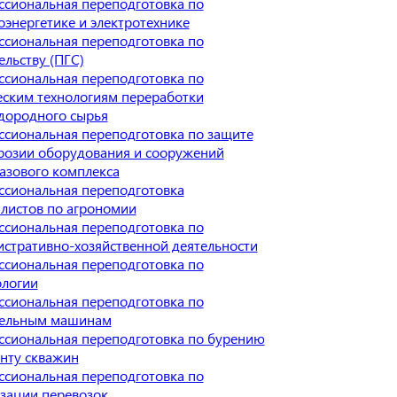
сиональная переподготовка по
оэнергетике и электротехнике
сиональная переподготовка по
ельству (ПГС)
сиональная переподготовка по
ским технологиям переработки
дородного сырья
сиональная переподготовка по защите
розии оборудования и сооружений
азового комплекса
сиональная переподготовка
листов по агрономии
сиональная переподготовка по
стративно-хозяйственной деятельности
сиональная переподготовка по
ологии
сиональная переподготовка по
тельным машинам
сиональная переподготовка по бурению
нту скважин
сиональная переподготовка по
зации перевозок