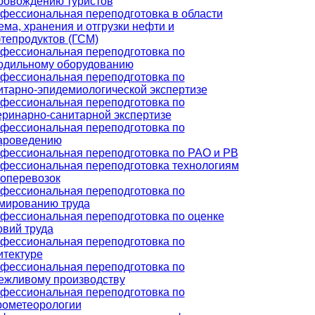
ровождению туристов
фессиональная переподготовка в области
ема, хранения и отгрузки нефти и
тепродуктов (ГСМ)
фессиональная переподготовка по
одильному оборудованию
фессиональная переподготовка по
итарно-эпидемиологической экспертизе
фессиональная переподготовка по
еринарно-санитарной экспертизе
фессиональная переподготовка по
ароведению
фессиональная переподготовка по РАО и РВ
фессиональная переподготовка технологиям
зоперевозок
фессиональная переподготовка по
мированию труда
фессиональная переподготовка по оценке
овий труда
фессиональная переподготовка по
итектуре
фессиональная переподготовка по
ежливому производству
фессиональная переподготовка по
рометеорологии