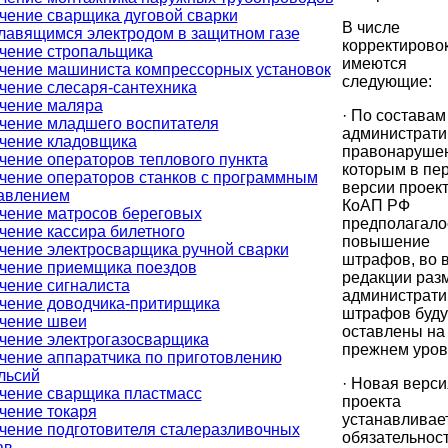
чение сварщика дуговой сварки
В числе
лавящимся электродом в защитном газе
корректирово
чение стропальщика
имеются
чение машиниста компрессорных установок
следующие:
чение слесаря-сантехника
чение маляра
· По составам
чение младшего воспитателя
администрат
чение кладовщика
правонарушен
чение операторов теплового пункта
которым в пе
чение операторов станков с программным
версии проек
авлением
КоАП РФ
чение матросов береговых
предполагало
чение кассира билетного
повышение
чение электросварщика ручной сварки
штрафов, во 
чение приемщика поездов
редакции раз
чение сигналиста
администрат
чение доводчика-притирщика
штрафов буду
чение швеи
оставлены на
чение электрогазосварщика
прежнем уров
чение аппаратчика по приготовлению
льсий
· Новая верси
чение сварщика пластмасс
проекта
чение токаря
устанавливае
чение подготовителя сталеразливочных
обязательнос
ав