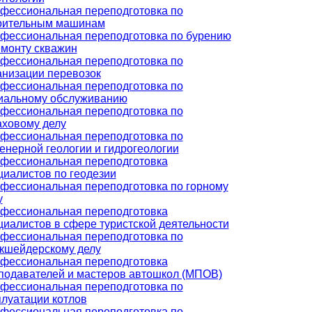
фессиональная переподготовка по
оительным машинам
фессиональная переподготовка по бурению
емонту скважин
фессиональная переподготовка по
анизации перевозок
фессиональная переподготовка по
иальному обслуживанию
фессиональная переподготовка по
аховому делу
фессиональная переподготовка по
енерной геологии и гидрогеологии
фессиональная переподготовка
циалистов по геодезии
фессиональная переподготовка по горному
у
фессиональная переподготовка
циалистов в сфере туристской деятельности
фессиональная переподготовка по
кшейдерскому делу
фессиональная переподготовка
подавателей и мастеров автошкол (МПОВ)
фессиональная переподготовка по
плуатации котлов
фессиональная переподготовка по