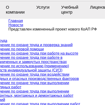
О
Услуги
Учебный
Лиценз
компании
центр
Главная
Новости
Представлен измененный проект нового КоАП РФ
руда
чение по охране труда и проверка знаний
чение по первой помощи
чение по охране труда при работе на высоте
чение по охране труда при работе в
аниченных и замкнутых пространствах
чение по использованию (применению)
дств индивидуальной защиты (СИЗ)
чение по охране труда при воздействии
дных и опасных производственных факторов
чение по охране труда при выполнении
ляных работ
чение по охране труда при выполнении
онтных, монтажных и демонтажных работ
ний
чение по охране труда при выполнении работ