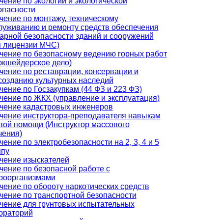
чение по экологии и экологической
опасности
чение по монтажу, техническому
луживанию и ремонту средств обеспечения
арной безопасности зданий и сооружений
я лицензии МЧС)
чение по безопасному ведению горных работ
ркшейдерское дело)
чение по реставрации, консервации и
созданию культурных наследий
чение по Госзакупкам (44 ФЗ и 223 ФЗ)
чение по ЖКХ (управление и эксплуатация)
чение кадастровых инженеров
чение инструктора-преподавателя навыкам
вой помощи (Инструктор массового
чения)
чение по электробезопасности на 2, 3, 4 и 5
ппу
чение изыскателей
чение по безопасной работе с
роорганизмами
чение по обороту наркотических средств
чение по транспортной безопасности
чение для грунтовых испытательных
ораторий