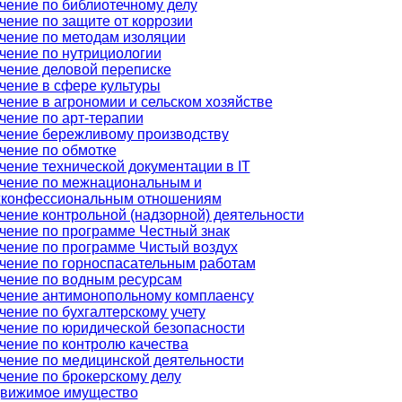
чение по библиотечному делу
чение по защите от коррозии
чение по методам изоляции
чение по нутрициологии
чение деловой переписке
чение в сфере культуры
чение в агрономии и сельском хозяйстве
чение по арт-терапии
чение бережливому производству
чение по обмотке
чение технической документации в IT
чение по межнациональным и
конфессиональным отношениям
чение контрольной (надзорной) деятельности
чение по программе Честный знак
чение по программе Чистый воздух
чение по горноспасательным работам
чение по водным ресурсам
чение антимонопольному комплаенсу
чение по бухгалтерскому учету
чение по юридической безопасности
чение по контролю качества
чение по медицинской деятельности
чение по брокерскому делу
вижимое имущество