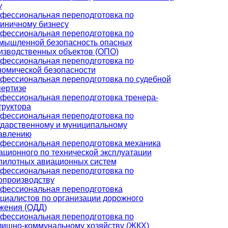
у
фессиональная переподготовка по
тиничному бизнесу
фессиональная переподготовка по
мышленной безопасность опасных
изводственных объектов (ОПО)
фессиональная переподготовка по
номической безопасности
фессиональная переподготовка по судебной
пертизе
фессиональная переподготовка тренера-
труктора
фессиональная переподготовка по
ударственному и муниципальному
авлению
фессиональная переподготовка механика
ационного по технической эксплуатации
пилотных авиационных систем
фессиональная переподготовка по
опроизводству
фессиональная переподготовка
циалистов по организации дорожного
жения (ОДД)
фессиональная переподготовка по
ищно-коммунальному хозяйству (ЖКХ)