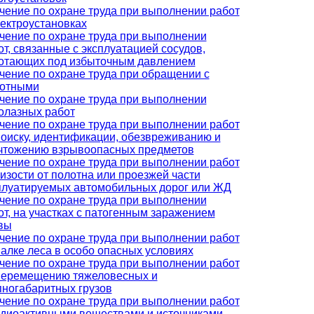
чение по охране труда при выполнении работ
лектроустановках
чение по охране труда при выполнении
от, связанные с эксплуатацией сосудов,
отающих под избыточным давлением
чение по охране труда при обращении с
отными
чение по охране труда при выполнении
олазных работ
чение по охране труда при выполнении работ
поиску, идентификации, обезвреживанию и
чтожению взрывоопасных предметов
чение по охране труда при выполнении работ
лизости от полотна или проезжей части
плуатируемых автомобильных дорог или ЖД
чение по охране труда при выполнении
от, на участках с патогенным заражением
вы
чение по охране труда при выполнении работ
валке леса в особо опасных условиях
чение по охране труда при выполнении работ
перемещению тяжеловесных и
пногабаритных грузов
чение по охране труда при выполнении работ
адиоактивными веществами и источниками