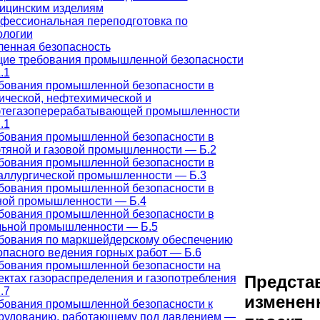
ицинским изделиям
фессиональная переподготовка по
ологии
енная безопасность
ие требования промышленной безопасности
.1
бования промышленной безопасности в
ической, нефтехимической и
тегазоперерабатывающей промышленности
.1
бования промышленной безопасности в
тяной и газовой промышленности — Б.2
бования промышленной безопасности в
аллургической промышленности — Б.3
бования промышленной безопасности в
ной промышленности — Б.4
бования промышленной безопасности в
льной промышленности — Б.5
бования по маркшейдерскому обеспечению
опасного ведения горных работ — Б.6
бования промышленной безопасности на
ектах газораспределения и газопотребления
Предста
.7
изменен
бования промышленной безопасности к
рудованию, работающему под давлением —