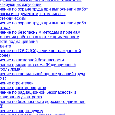
изирующих излучений
чение по охране труда при выполнении работ
учным инструментом, в том числе с
отехническим
чение по охране труда при выполнении работ
еатрах
чение по безопасным методам и приемам
олнения работ на высоте с применением
дств подмащивания
центр
чение по ГОЧС (Обучение по гражданской
роне)
чение по пожарной безопасности
чение приемщика лома (Радиационный
троль лома)
чение по специальной оценке условий труда
УТ)
чение строителей
чение проектировщиков
чение по радиационной безопасности и
иационному контролю
чение по безопасности дорожного движения
Д)
чение по энергоаудиту