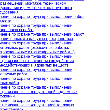
 размещении, монтаже, техническом
луживании и ремонте технологического
рудования
чение по охране труда при выполнении работ
высоте
чение по охране труда при выполнении
ароопасных работ
чение по охране труда при выполнении работ
граниченных и замкнутых пространствах
чение по охране труда при выполнении
оительных работ (окрасочные работы,
ктросварочные и газосварочные работы)
чение по охране труда при выполнении
от, связанных с опасностью воздействия
ьнодействующих и ядовитых веществ
чение по охране труда при выполнении
оопасных работ
чение по охране труда при выполнении
евых работ
чение по охране труда при выполнении
от, связанные с эксплуатацией подъемных
ружений
чение по охране труда при выполнении
от, связанные с эксплуатацией тепловых
ргоустановок