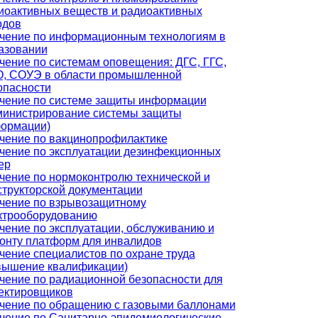
иоактивных веществ и радиоактивных
одов
чение по информационным технологиям в
азовании
чение по системам оповещения: ДГС, ГГС,
, СОУЭ в области промышленной
опасности
чение по системе защиты информации
министрирование системы защиты
ормации)
чение по вакцинопрофилактике
чение по эксплуатации дезинфекционных
ер
чение по нормоконтролю технической и
структорской документации
чение по взрывозащитному
ктрооборудованию
чение по эксплуатации, обслуживанию и
онту платформ для инвалидов
чение специалистов по охране труда
вышение квалификации)
чение по радиационной безопасности для
ектировщиков
чение по обращению с газовыми баллонами
чение по Санитарно-эпидемиологические