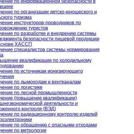
чение по информационной безопасности в
ицине
чение по организации детско-юношеского и
ьского туризма
чение инструкторов-проводников по
ровождению туристов
чение по разработке и внедрению системы
еджмента безопасности пищевой продукции
основе ХАССП
чение специалистов системы нормирования
да
ышение квалификации по холодильному
рудованию
чение по источникам ионизирующего
учения
чение по дымоходам и вентканалам
чение по логистике
чение по лесной промышленности
чение (повышение квалификации)
шнеэкономической деятельности и
оженного контроля (ВЭД)
чение по радиационному контролю изделий
роэлектроники
чение по обращению с опасными отходами
чение по метрологии