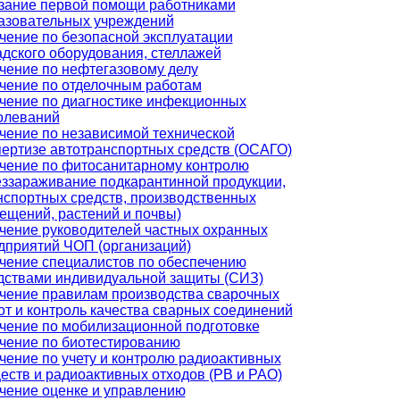
зание первой помощи работниками
азовательных учреждений
чение по безопасной эксплуатации
адского оборудования, стеллажей
чение по нефтегазовому делу
чение по отделочным работам
чение по диагностике инфекционных
олеваний
чение по независимой технической
пертизе автотранспортных средств (ОСАГО)
чение по фитосанитарному контролю
еззараживание подкарантинной продукции,
нспортных средств, производственных
ещений, растений и почвы)
чение руководителей частных охранных
дприятий ЧОП (организаций)
чение специалистов по обеспечению
дствами индивидуальной защиты (СИЗ)
чение правилам производства сварочных
от и контроль качества сварных соединений
чение по мобилизационной подготовке
чение по биотестированию
чение по учету и контролю радиоактивных
еств и радиоактивных отходов (РВ и РАО)
чение оценке и управлению