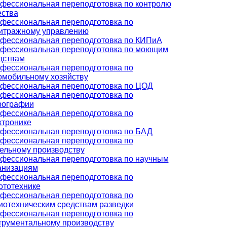
фессиональная переподготовка по контролю
ества
фессиональная переподготовка по
итражному управлению
фессиональная переподготовка по КИПиА
фессиональная переподготовка по моющим
дствам
фессиональная переподготовка по
омобильному хозяйству
фессиональная переподготовка по ЦОД
фессиональная переподготовка по
рографии
фессиональная переподготовка по
ктронике
фессиональная переподготовка по БАД
фессиональная переподготовка по
ельному производству
фессиональная переподготовка по научным
анизациям
фессиональная переподготовка по
ототехнике
фессиональная переподготовка по
иотехническим средствам разведки
фессиональная переподготовка по
трументальному производству