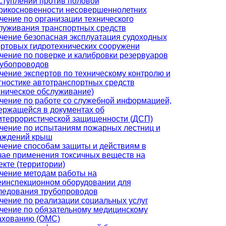
ступлений против половой
рикосновенности несовершеннолетних
чение по организации технического
луживания транспортных средств
чение безопасная эксплуатация судоходных
ортовых гидротехнических сооружени
чение по поверке и калибровки резервуаров
рубопроводов
чение экспертов по техническому контролю и
гностике автотранспортных средств
хническое обслуживание)
чение по работе со служебной информацией,
ержащейся в документах об
итеррористической защищенности (ДСП)
чение по испытаниям пожарных лестниц и
аждений крыш
чение способам защиты и действиям в
чае применения токсичных веществ на
екте (территории)
чение методам работы на
еинспекционном оборудовании для
ледования трубопроводов
чение по реализации социальных услуг
чение по обязательному медицинскому
ахованию (ОМС)