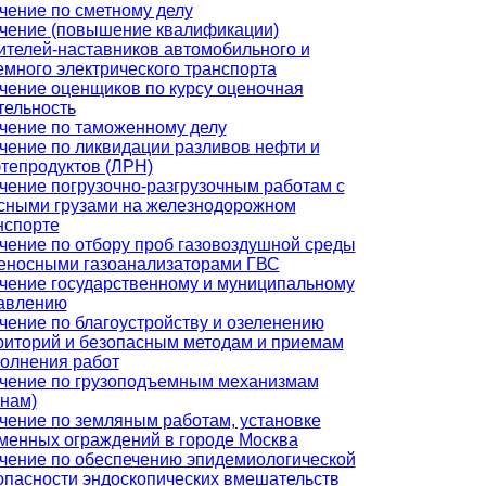
чение по сметному делу
чение (повышение квалификации)
ителей-наставников автомобильного и
емного электрического транспорта
чение оценщиков по курсу оценочная
тельность
чение по таможенному делу
чение по ликвидации разливов нефти и
тепродуктов (ЛРН)
чение погрузочно-разгрузочным работам с
сными грузами на железнодорожном
нспорте
чение по отбору проб газовоздушной среды
еносными газоанализаторами ГВС
чение государственному и муниципальному
авлению
чение по благоустройству и озеленению
риторий и безопасным методам и приемам
олнения работ
чение по грузоподъемным механизмам
анам)
чение по земляным работам, установке
менных ограждений в городе Москва
чение по обеспечению эпидемиологической
опасности эндоскопических вмешательств