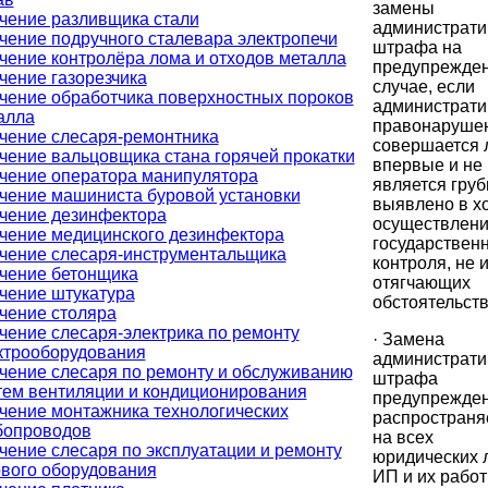
замены
чение разливщика стали
администрати
чение подручного сталевара электропечи
штрафа на
чение контролёра лома и отходов металла
предупрежден
чение газорезчика
случае, если
чение обработчика поверхностных пороков
администрати
алла
правонаруше
чение слесаря-ремонтника
совершается 
чение вальцовщика стана горячей прокатки
впервые и не
чение оператора манипулятора
является груб
чение машиниста буровой установки
выявлено в х
чение дезинфектора
осуществлен
чение медицинского дезинфектора
государствен
чение слесаря-инструментальщика
контроля, не 
чение бетонщика
отягчающих
чение штукатура
обстоятельств
чение столяра
чение слесаря-электрика по ремонту
· Замена
ктрооборудования
администрати
чение слесаря по ремонту и обслуживанию
штрафа
тем вентиляции и кондиционирования
предупрежде
чение монтажника технологических
распространя
бопроводов
на всех
чение слесаря по эксплуатации и ремонту
юридических 
ового оборудования
ИП и их работ