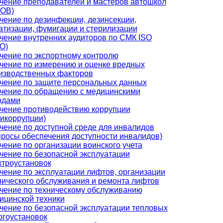
чение преподавателей и мастеров автошкол
ОВ)
чение по дезинфекции, дезинсекции,
атизации, фумигации и стерилизации
чение внутренних аудиторов по СМК ISO
О)
чение по экспортному контролю
чение по измерению и оценке вредных
изводственных факторов
чение по защите персональных данных
чение по обращению с медицинскими
одами
чение противодействию коррупции
тикоррупции)
чение по доступной среде для инвалидов
просы обеспечения доступности инвалидов)
чение по организации воинского учета
чение по безопасной эксплуатации
ктроустановок
чение по эксплуатации лифтов, организации
нического обслуживания и ремонта лифтов
чение по техническому обслуживанию
ицинской техники
чение по безопасной эксплуатации тепловых
ргоустановок