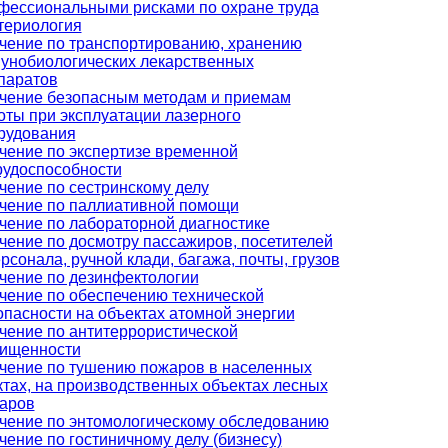
фессиональными рисками по охране труда
териология
чение по транспортированию, хранению
унобиологических лекарственных
паратов
чение безопасным методам и приемам
оты при эксплуатации лазерного
рудования
чение по экспертизе временной
рудоспособности
чение по сестринскому делу
чение по паллиативной помощи
чение по лабораторной диагностике
чение по досмотру пассажиров, посетителей
ерсонала, ручной клади, багажа, почты, грузов
чение по дезинфектологии
чение по обеспечению технической
опасности на объектах атомной энергии
чение по антитеррористической
ищенности
чение по тушению пожаров в населенных
ктах, на производственных объектах лесных
аров
чение по энтомологическому обследованию
чение по гостиничному делу (бизнесу)