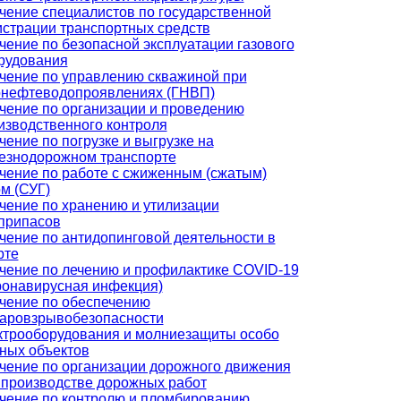
чение специалистов по государственной
истрации транспортных средств
чение по безопасной эксплуатации газового
рудования
чение по управлению скважиной при
онефтеводопроявлениях (ГНВП)
чение по организации и проведению
изводственного контроля
чение по погрузке и выгрузке на
езнодорожном транспорте
чение по работе с сжиженным (сжатым)
ом (СУГ)
чение по хранению и утилизации
припасов
чение по антидопинговой деятельности в
рте
чение по лечению и профилактике COVID-19
ронавирусная инфекция)
чение по обеспечению
аровзрывобезопасности
ктрооборудования и молниезащиты особо
ных объектов
чение по организации дорожного движения
 производстве дорожных работ
чение по контролю и пломбированию