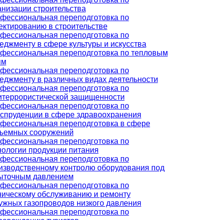
анизации строительства
фессиональная переподготовка по
ектированию в строительстве
фессиональная переподготовка по
еджменту в сфере культуры и искусства
фессиональная переподготовка по тепловым
ям
фессиональная переподготовка по
еджменту в различных видах деятельности
фессиональная переподготовка по
итеррористической защищенности
фессиональная переподготовка по
спруденции в сфере здравоохранения
фессиональная переподготовка в сфере
ъемных сооружений
фессиональная переподготовка по
нологии продукции питания
фессиональная переподготовка по
изводственному контролю оборудования под
ыточным давлением
фессиональная переподготовка по
ническому обслуживанию и ремонту
ужных газопроводов низкого давления
фессиональная переподготовка по