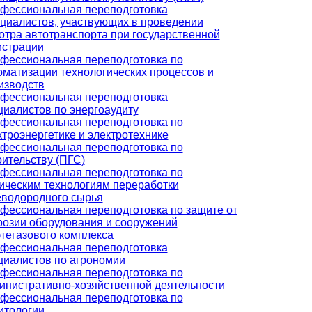
фессиональная переподготовка
циалистов, участвующих в проведении
отра автотранспорта при государственной
истрации
фессиональная переподготовка по
оматизации технологических процессов и
изводств
фессиональная переподготовка
циалистов по энергоаудиту
фессиональная переподготовка по
ктроэнергетике и электротехнике
фессиональная переподготовка по
оительству (ПГС)
фессиональная переподготовка по
ическим технологиям переработки
еводородного сырья
фессиональная переподготовка по защите от
розии оборудования и сооружений
тегазового комплекса
фессиональная переподготовка
циалистов по агрономии
фессиональная переподготовка по
инистративно-хозяйственной деятельности
фессиональная переподготовка по
итологии