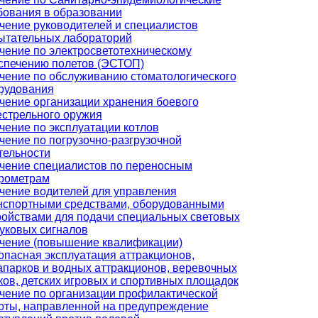
бования в образовании
чение руководителей и специалистов
ытательных лабораторий
чение по электросветотехническому
спечению полетов (ЭСТОП)
чение по обслуживанию стоматологического
рудования
чение организации хранения боевого
естрельного оружия
чение по эксплуатации котлов
чение по погрузочно-разгрузочной
тельности
чение специалистов по переносным
рометрам
чение водителей для управления
нспортными средствами, оборудованными
ройствами для подачи специальных световых
вуковых сигналов
чение (повышение квалификации)
опасная эксплуатация аттракционов,
апарков и водных аттракционов, веревочных
ков, детских игровых и спортивных площадок
чение по организации профилактической
оты, направленной на предупреждение