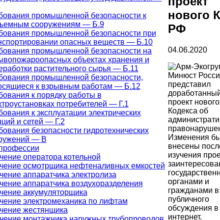
проект
нового 
бования промышленной безопасности к
ъемным сооружениям — Б.9
РФ
бования промышленной безопасности при
нспортировании опасных веществ — Б.10
04.06.2020
бования промышленной безопасности на
ывопожароопасных объектах хранения и
еработки растительного сырья — Б.11
Минюст Росси
бования промышленной безопасности,
представил
осящиеся к взрывным работам — Б.12
доработанны
бования к порядку работы в
проект нового
ктроустановках потребителей — Г.1
Кодекса об
бования к эксплуатации электрических
администрат
нций и сетей — Г.2
правонарушен
бования безопасности гидротехнических
Изменения б
ружений — В
внесены посл
 профессии
изучения прое
чение оператора котельной
заинтересов
чение осмотрщика нефтеналивных емкостей
государствен
чение аппаратчика электролиза
органами и
чение аппаратчика воздухоразделения
гражданами в
чение аккумуляторщика
публичного
чение электромеханика по лифтам
обсуждения в 
чение жестянщика
интернет.
чение монтажника наружных трубопроводов