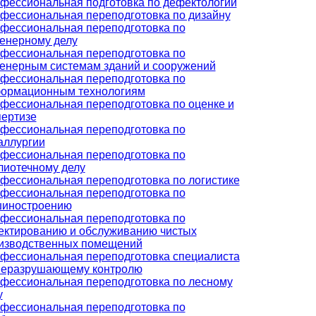
фессиональная подготовка по дефектологии
фессиональная переподготовка по дизайну
фессиональная переподготовка по
енерному делу
фессиональная переподготовка по
енерным системам зданий и сооружений
фессиональная переподготовка по
ормационным технологиям
фессиональная переподготовка по оценке и
пертизе
фессиональная переподготовка по
аллургии
фессиональная переподготовка по
лиотечному делу
фессиональная переподготовка по логистике
фессиональная переподготовка по
иностроению
фессиональная переподготовка по
ектированию и обслуживанию чистых
изводственных помещений
фессиональная переподготовка специалиста
неразрушающему контролю
фессиональная переподготовка по лесному
у
фессиональная переподготовка по