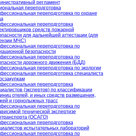
инистративный регламент
ональная переподготовка
фессиональная переподготовка по охране
да
фессиональная переподготовка
ектировщиков средств пожарной
опасности для дальнейшей аттестации (для
ензии МЧС)
фессиональная переподготовка по
иационной безопасности
фессиональная переподготовка по
опасности дорожного движения (БДД)
фессиональная переподготовка по экологии
фессиональная переподготовка специалиста
госзакупкам
фессиональная переподготовка
циалистов (экспертов) по классификации
тиниц отелей, и иных средств размещения,
жей и горнолыжных трасс
фессиональная переподготовка по
ависимой технической экспертизе
отранспорта (ОСАГО)
фессиональная переподготовка
циалистов испытательных лабораторий
фессиональная переподготовка по