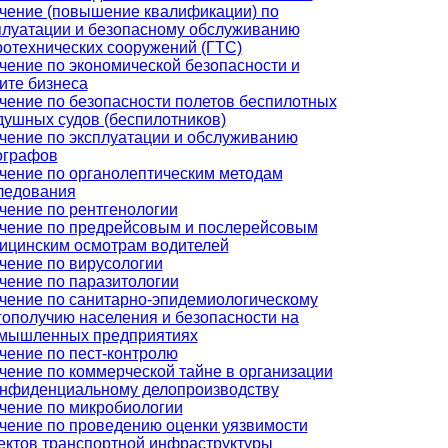
чение (повышение квалификации) по
плуатации и безопасному обслуживанию
ротехнических сооружений (ГТС)
чение по экономической безопасности и
ите бизнеса
чение по безопасности полетов беспилотных
душных судов (беспилотников)
чение по эксплуатации и обслуживанию
ографов
чение по органолептическим методам
ледования
чение по рентгенологии
чение по предрейсовым и послерейсовым
ицинским осмотрам водителей
чение по вирусологии
чение по паразитологии
чение по санитарно-эпидемиологическому
гополучию населения и безопасности на
мышленных предприятиях
чение по пест-контролю
чение по коммерческой тайне в организации
онфиденциальному делопроизводству
чение по микробиологии
чение по проведению оценки уязвимости
ектов транспортной инфраструктуры