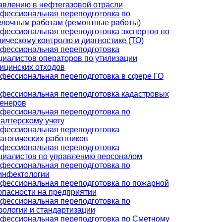
авлению в нефтегазовой отрасли
фессиональная переподготовка по
елочным работам (ремонтные работы)
фессиональная переподготовка экспертов по
ническому контролю и диагностике (ТО)
фессиональная переподготовка
циалистов операторов по утилизации
ицинских отходов
фессиональная переподготовка в сфере ГО
фессиональная переподготовка кадастровых
енеров
фессиональная переподготовка по
галтерскому учету
фессиональная переподготовка
агогических работников
фессиональная переподготовка
циалистов по управлению персоналом
фессиональная переподготовка по
инфектологии
фессиональная переподготовка по пожарной
опасности на предприятии
фессиональная переподготовка по
рологии и стандартизации
фессиональная переподготовка по Сметному