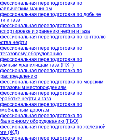
фессиональная переподготовка по
равлическим машинам
фессиональная переподготовка по добыче
ти и газа
фессиональная переподготовка по
нспортировке и хранению нефти и газа
фессиональная переподготовка по контролю
ества нефти
фессиональная переподготовка по
тегазовому оборудованию
фессиональная переподготовка по
земным хранилищам газа (ПХГ)
фессиональная переподготовка по
ораспределению
фессиональная переподготовка по морским
тегазовым месторождениям
фессиональная переподготовка по
еработке нефти и газа
фессиональная переподготовка по
омобильным дорогам
фессиональная переподготовка по
обаллонному оборудованию (ГБО)
фессиональная переподготовка по железной
оге (ЖД)
фессиональная переподготовка по