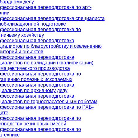
бардному делу
фессиональная переподготовка по арт-
апии
фессиональная переподготовка специалиста
мобилизационной подготовке
фессиональная переподготовка по
тничьему хозяйству
фессиональная переподготовка
циалистов по благоустройству и озеленению
риторий и объектов
фессиональная переподготовка
циалистов по валидации (квалификации)
мацевтического производства
фессиональная переподготовка по
гащению полезных ископаемых
фессиональная переподготовка
циалистов по архивному делу
фессиональная переподготовка
циалистов по горноспасательным работам
фессиональная переподготовка по РХБ-
ите
фессиональная переподготовка по
изводству резиновых смесей
фессиональная переподготовка по
атехнике