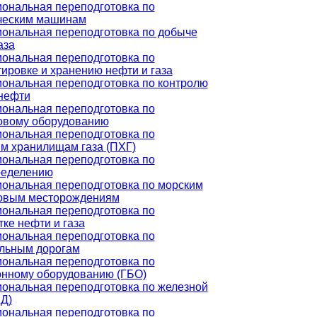
ональная переподготовка по
ческим машинам
ональная переподготовка по добыче
аза
ональная переподготовка по
ировке и хранению нефти и газа
ональная переподготовка по контролю
 нефти
ональная переподготовка по
овому оборудованию
ональная переподготовка по
м хранилищам газа (ПХГ)
ональная переподготовка по
ределению
ональная переподготовка по морским
овым месторождениям
ональная переподготовка по
ке нефти и газа
ональная переподготовка по
льным дорогам
ональная переподготовка по
онному оборудованию (ГБО)
ональная переподготовка по железной
Д)
ональная переподготовка по