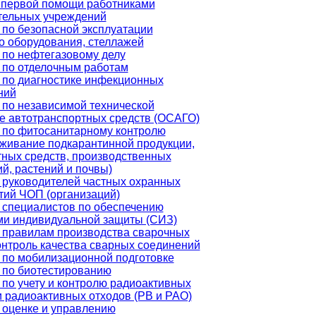
 первой помощи работниками
тельных учреждений
 по безопасной эксплуатации
о оборудования, стеллажей
 по нефтегазовому делу
 по отделочным работам
 по диагностике инфекционных
ний
 по независимой технической
зе автотранспортных средств (ОСАГО)
 по фитосанитарному контролю
аживание подкарантинной продукции,
тных средств, производственных
й, растений и почвы)
 руководителей частных охранных
тий ЧОП (организаций)
 специалистов по обеспечению
ми индивидуальной защиты (СИЗ)
 правилам производства сварочных
онтроль качества сварных соединений
 по мобилизационной подготовке
 по биотестированию
по учету и контролю радиоактивных
 радиоактивных отходов (РВ и РАО)
 оценке и управлению