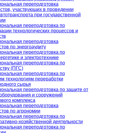
ональная переподготовка
стов, участвующих в проведении
втотранспорта при государственной
ции
ональная переподготовка по
ации технологических процессов и
ств
ональная переподготовка
тов по энергоаудиту
ональная переподготовка по
ергетике и электротехнике
ональная переподготовка по
ству (ПГС)
ональная переподготовка по
им технологиям переработки
родного сырья
ональная переподготовка по защите от
 оборудования и сооружений
ового комплекса
ональная переподготовка
стов по агрономии
ональная переподготовка по
ративно-хозяйственной деятельности
ональная переподготовка по
гии