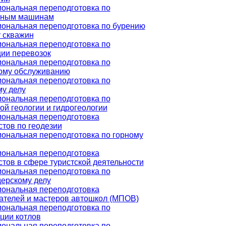
ональная переподготовка по
ьным машинам
ональная переподготовка по бурению
у скважин
ональная переподготовка по
ции перевозок
ональная переподготовка по
ому обслуживанию
ональная переподготовка по
му делу
ональная переподготовка по
й геологии и гидрогеологии
ональная переподготовка
тов по геодезии
ональная переподготовка по горному
ональная переподготовка
тов в сфере туристской деятельности
ональная переподготовка по
ерскому делу
ональная переподготовка
ателей и мастеров автошкол (МПОВ)
ональная переподготовка по
ции котлов
ональная переподготовка по