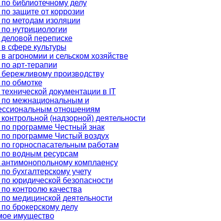
 по библиотечному делу
по защите от коррозии
 по методам изоляции
 по нутрициологии
 деловой переписке
 в сфере культуры
в агрономии и сельском хозяйстве
по арт-терапии
 бережливому производству
 по обмотке
технической документации в IT
 по межнациональным и
ссиональным отношениям
контрольной (надзорной) деятельности
 по программе Честный знак
 по программе Чистый воздух
 по горноспасательным работам
 по водным ресурсам
 антимонопольному комплаенсу
по бухгалтерскому учету
 по юридической безопасности
по контролю качества
 по медицинской деятельности
 по брокерскому делу
ое имущество