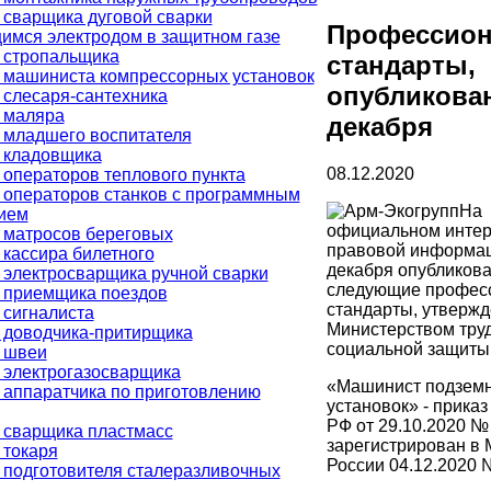
 сварщика дуговой сварки
Профессио
имся электродом в защитном газе
 стропальщика
стандарты,
 машиниста компрессорных установок
опубликова
 слесаря-сантехника
 маляра
декабря
 младшего воспитателя
 кладовщика
08.12.2020
операторов теплового пункта
 операторов станков с программным
На
ием
официальном интер
 матросов береговых
правовой информац
кассира билетного
декабря опубликов
 электросварщика ручной сварки
следующие профес
 приемщика поездов
стандарты, утверж
 сигналиста
Министерством труд
 доводчика-притирщика
социальной защиты
 швеи
 электрогазосварщика
«Машинист подзем
 аппаратчика по приготовлению
установок» - прика
РФ от 29.10.2020 №
 сварщика пластмасс
зарегистрирован в
 токаря
России 04.12.2020 
 подготовителя сталеразливочных