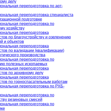
ому делу
ональная переподготовка по арт-
ональная переподготовка специалиста
изационной подготовке
ональная переподготовка по
му хозяйству
ональная переподготовка
тов по благоустройству и озеленению
й и объектов
ональная переподготовка
стов по валидации (квалификации)
тического производства
ональная переподготовка по
ию полезных ископаемых
ональная переподготовка
стов по архивному делу
ональная переподготовка
стов по горноспасательным работам
ональная переподготовка по РХБ-
ональная переподготовка по
ству резиновых смесей
ональная переподготовка по
ике