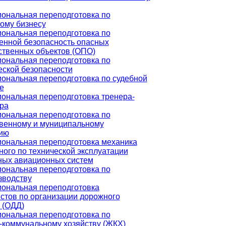
ональная переподготовка по
ому бизнесу
ональная переподготовка по
нной безопасность опасных
ственных объектов (ОПО)
ональная переподготовка по
еской безопасности
ональная переподготовка по судебной
е
ональная переподготовка тренера-
ра
ональная переподготовка по
твенному и муниципальному
ию
ональная переподготовка механика
ого по технической эксплуатации
ных авиационных систем
ональная переподготовка по
зводству
ональная переподготовка
стов по организации дорожного
 (ОДД)
ональная переподготовка по
коммунальному хозяйству (ЖКХ)