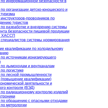
 по информационной безопасности в
по организации детско-юношеского и
 туризма
 инструкторов-проводников по
дению туристов
 по разработке и внедрению системы
нта безопасности пищевой продукции
е ХАССП
 специалистов системы нормирования
е квалификации по холодильному
анию
 по источникам ионизирующего
я
 по дымоходам и вентканалам
по логистике
 по лесной промышленности
 (повышение квалификации)
ономической деятельности и
ого контроля (ВЭД)
 по радиационному контролю изделий
ктроники
 по обращению с опасными отходами
 по метрологии