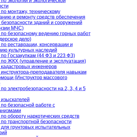
по экологии и экологической
ости
по монтажу, техническому
анию и ремонту средств обеспечения
 безопасности зданий и сооружений
ензии МЧС)
 по безопасному ведению горных работ
дерское дело)
по реставрации, консервации и
нию культурных наследий
по Госзакупкам (44 ФЗ и 223 ФЗ)
по ЖКХ (управление и эксплуатация)
 кадастровых инженеров
 инструктора-преподавателя навыкам
омощи (Инструктор массового
)
по электробезопасности на 2, 3, 4 и 5
 изыскателей
по безопасной работе с
анизмами
по обороту наркотических средств
 по транспортной безопасности
 для грунтовых испытательных
рий