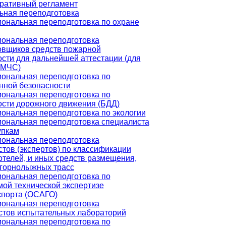
ративный регламент
ная переподготовка
ональная переподготовка по охране
ональная переподготовка
овщиков средств пожарной
сти для дальнейшей аттестации (для
 МЧС)
ональная переподготовка по
нной безопасности
ональная переподготовка по
ости дорожного движения (БДД)
ональная переподготовка по экологии
ональная переподготовка специалиста
упкам
ональная переподготовка
тов (экспертов) по классификации
отелей, и иных средств размещения,
 горнолыжных трасс
ональная переподготовка по
ой технической экспертизе
спорта (ОСАГО)
ональная переподготовка
стов испытательных лабораторий
ональная переподготовка по