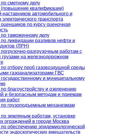
 по сметному делу
 (повышение квалификации)
й-наставников автомобильного и
 электрического транспорта
 оценщиков по курсу оценочная
ость
 по таможенному делу
 по ликвидации разливов нефти и
дуктов (ЛРН)
 погрузочно-разгрузочным работам с
 грузами на железнодорожном
те
 по отбору проб газовоздушной среды
ыми газоанализаторами ГВС
 государственному и муниципальному
ию
по благоустройству и озеленению
ий и безопасным методам и приемам
ия работ
 по грузоподъемным механизмам
 по земляным работам, установке
х ограждений в городе Москва
 по обеспечению эпидемиологической
ости эндоскопических вмешательств