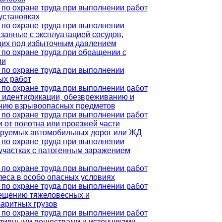
по охране труда при выполнении работ
установках
 по охране труда при выполнении
язанные с эксплуатацией сосудов,
их под избыточным давлением
по охране труда при обращении с
ми
 по охране труда при выполнении
ых работ
по охране труда при выполнении работ
, идентификации, обезвреживанию и
нию взрывоопасных предметов
по охране труда при выполнении работ
и от полотна или проезжей части
ируемых автомобильных дорог или ЖД
 по охране труда при выполнении
 участках с патогенным заражением
по охране труда при выполнении работ
леса в особо опасных условиях
по охране труда при выполнении работ
ещению тяжеловесных и
аритных грузов
по охране труда при выполнении работ
ктивными веществами и источниками