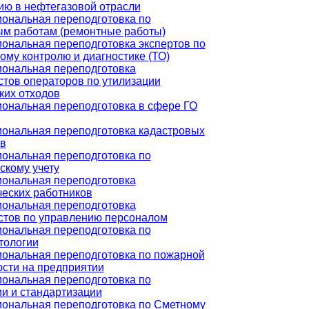
ию в нефтегазовой отрасли
ональная переподготовка по
ым работам (ремонтные работы)
ональная переподготовка экспертов по
ому контролю и диагностике (ТО)
ональная переподготовка
стов операторов по утилизации
ких отходов
ональная переподготовка в сфере ГО
ональная переподготовка кадастровых
в
ональная переподготовка по
скому учету
ональная переподготовка
ческих работников
ональная переподготовка
стов по управлению персоналом
ональная переподготовка по
тологии
ональная переподготовка по пожарной
ости на предприятии
ональная переподготовка по
и и стандартизации
ональная переподготовка по Сметному