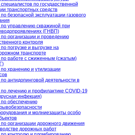
 специалистов по государственной
ции транспортных средств
по безопасной эксплуатации газового
ания
 по управлению скважиной при
еводопроявлениях (ГНВП)
 по организации и проведению
ственного контроля
по погрузке и выгрузке на
орожном транспорте
 по работе с сжиженным (сжатым)
Г)
 по хранению и утилизации
сов
по антидопинговой деятельности в
 по лечению и профилактике COVID-19
ирусная инфекция)
 по обеспечению
рывобезопасности
борудования и молниезащиты особо
бъектов
 по организации дорожного движения
зводстве дорожных работ
 по контролю и пломбированию