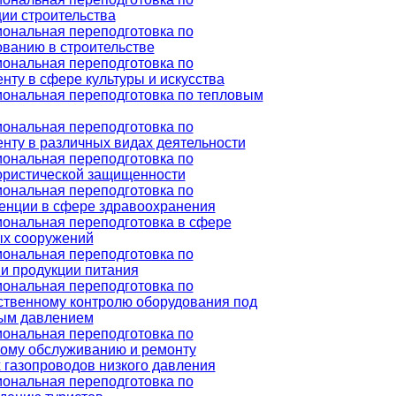
ии строительства
ональная переподготовка по
ованию в строительстве
ональная переподготовка по
ту в сфере культуры и искусства
ональная переподготовка по тепловым
ональная переподготовка по
нту в различных видах деятельности
ональная переподготовка по
ористической защищенности
ональная переподготовка по
енции в сфере здравоохранения
ональная переподготовка в сфере
х сооружений
ональная переподготовка по
и продукции питания
ональная переподготовка по
ственному контролю оборудования под
ым давлением
ональная переподготовка по
кому обслуживанию и ремонту
 газопроводов низкого давления
ональная переподготовка по