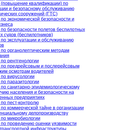
 (повышение квалификации) по
ации и безопасному обслуживанию
ических сооружений (ГТС)
по экономической безопасности и
изнеса
 по безопасности полетов беспилотных
 судов (беспилотников)
 по эксплуатации и обслуживанию
ов
 по органолептическим методам
ания
 по рентгенологии
 по предрейсовым и послерейсовым
ким осмотрам водителей
 по вирусологии
 по паразитологии
 по санитарно-эпидемиологическому
чию населения и безопасности на
нных предприятиях
 по пест-контролю
по коммерческой тайне в организации
енциальному делопроизводству
 по микробиологии
 по проведению оценки уязвимости
 транспортной инфраструктуры