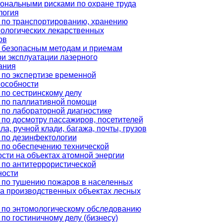
ональными рисками по охране труда
логия
 по транспортированию, хранению
ологических лекарственных
ов
 безопасным методам и приемам
и эксплуатации лазерного
ания
 по экспертизе временной
пособности
по сестринскому делу
 по паллиативной помощи
 по лабораторной диагностике
по досмотру пассажиров, посетителей
ла, ручной клади, багажа, почты, грузов
 по дезинфектологии
 по обеспечению технической
сти на объектах атомной энергии
 по антитеррористической
ости
 по тушению пожаров в населенных
на производственных объектах лесных
 по энтомологическому обследованию
по гостиничному делу (бизнесу)