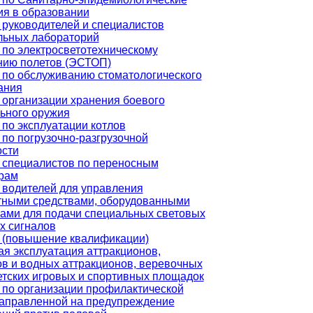
ия в образовании
 руководителей и специалистов
льных лабораторий
 по электросветотехническому
нию полетов (ЭСТОП)
 по обслуживанию стоматологического
ания
 организации хранения боевого
льного оружия
по эксплуатации котлов
по погрузочно-разгрузочной
ости
 специалистов по переносным
рам
 водителей для управления
тными средствами, оборудованными
вами для подачи специальных световых
х сигналов
 (повышение квалификации)
я эксплуатация аттракционов,
в и водных аттракционов, веревочных
етских игровых и спортивных площадок
 по организации профилактической
направленной на предупреждение