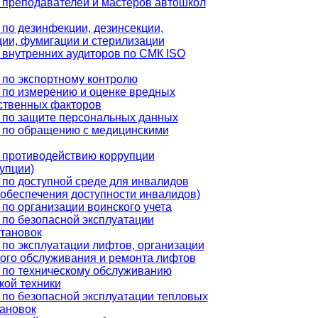
 преподавателей и мастеров автошкол
по дезинфекции, дезинсекции,
ии, фумигации и стерилизации
 внутренних аудиторов по СМК ISO
 по экспортному контролю
 по измерению и оценке вредных
ственных факторов
 по защите персональных данных
 по обращению с медицинскими
 противодействию коррупции
упции)
 по доступной среде для инвалидов
 обеспечения доступности инвалидов)
по организации воинского учета
 по безопасной эксплуатации
становок
по эксплуатации лифтов, организации
кого обслуживания и ремонта лифтов
 по техническому обслуживанию
кой техники
 по безопасной эксплуатации тепловых
тановок