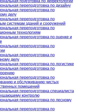
ональная подготовка по дефектологии
ональная переподготовка по дизайну
ональная переподготовка по
ому делу
ональная переподготовка по
ым системам зданий и сооружений
ональная переподготовка по
ионным технологиям
ональная переподготовка по оценке и
е
ональная переподготовка по
гии
ональная переподготовка по
чному делу
ональная переподготовка по логистике
ональная переподготовка по
троению
ональная переподготовка по
ованию и обслуживанию чистых
ственных помещений
ональная переподготовка специалиста
рушающему контролю
ональная переподготовка по лесному
ональная переподготовка по