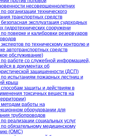
ений против половой
новенности несовершеннолетних
по организации технического
ания транспортных средств
 безопасная эксплуатация судоходных
ых гидротехнических сооружени
по поверке и калибровки резервуаров
роводов
экспертов по техническому контролю и
ке автотранспортных средств
ское обслуживание)
 по работе со служебной информацией,
ейся в документах об
ористической защищенности (ДСП)
 по испытаниям пожарных лестниц и
ий крыш
 способам защиты и действиям в
рименения токсичных веществ на
территории)
 методам работы на
екционном оборудовании для
ания трубопроводов
 по реализации социальных услуг
 по обязательному медицинскому
нию (ОМС)