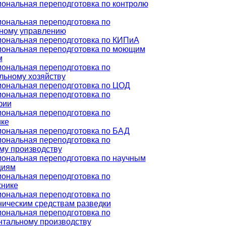
ональная переподготовка по контролю
ональная переподготовка по
ному управлению
ональная переподготовка по КИПиА
ональная переподготовка по моющим
м
ональная переподготовка по
льному хозяйству
ональная переподготовка по ЦОД
ональная переподготовка по
фии
ональная переподготовка по
ике
ональная переподготовка по БАД
ональная переподготовка по
му производству
ональная переподготовка по научным
циям
ональная переподготовка по
хнике
ональная переподготовка по
ническим средствам разведки
ональная переподготовка по
нтальному производству