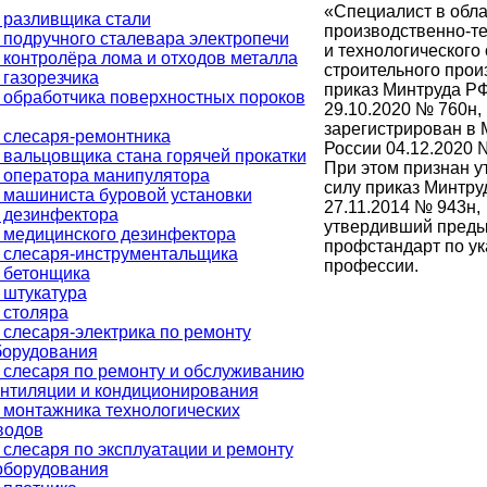
«Специалист в обла
 разливщика стали
производственно-те
 подручного сталевара электропечи
и технологического
 контролёра лома и отходов металла
строительного прои
газорезчика
приказ Минтруда РФ
 обработчика поверхностных пороков
29.10.2020 № 760н,
зарегистрирован в
 слесаря-ремонтника
России 04.12.2020 
 вальцовщика стана горячей прокатки
При этом признан 
 оператора манипулятора
силу приказ Минтру
 машиниста буровой установки
27.11.2014 № 943н,
 дезинфектора
утвердивший пред
 медицинского дезинфектора
профстандарт по ук
 слесаря-инструментальщика
профессии.
 бетонщика
 штукатура
 столяра
слесаря-электрика по ремонту
борудования
 слесаря по ремонту и обслуживанию
ентиляции и кондиционирования
 монтажника технологических
водов
слесаря по эксплуатации и ремонту
 оборудования