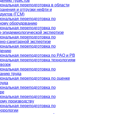
дению туристов
ональная переподготовка в области
ранения и отгрузки нефти и
дуктов (ГСМ)
ональная переподготовка по
ному оборудованию
ональная переподготовка по
о-эпидемиологической экспертизе
ональная переподготовка по
рно-санитарной экспертизе
ональная переподготовка по
дению
ональная переподготовка по РАО и РВ
ональная переподготовка технологиям
евозок
ональная переподготовка по
анию труда
ональная переподготовка по оценке
руда
ональная переподготовка по
ре
ональная переподготовка по
ому производству
ональная переподготовка по
еорологии