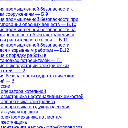
ия промышленной безопасности к
м сооружениям — Б.9
ия промышленной безопасности при
тировании опасных веществ — Б.10
ия промышленной безопасности на
жароопасных объектах хранения и
ки растительного сырья — Б.11
ия промышленной безопасности,
еся к взрывным работам — Б.12
я к порядку работы в
тановках потребителей — Г.1
я к эксплуатации электрических
 сетей — Г.2
ия безопасности гидротехнических
ий — В
ессии
 оператора котельной
 осмотрщика нефтеналивных емкостей
 аппаратчика электролиза
 аппаратчика воздухоразделения
 аккумуляторщика
 электромеханика по лифтам
 жестянщика
 монтажника наружных трубопроводов