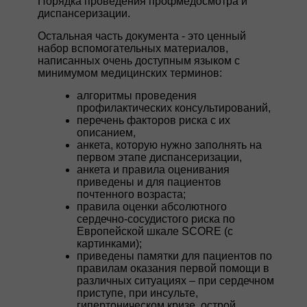
Порядка проведения профмедосмотра и
диспансеризации.
Остальная часть документа - это ценный
набор вспомогательных материалов,
написанных очень доступным языком с
минимумом медицинских терминов:
алгоритмы проведения
профилактических консультирований,
перечень факторов риска с их
описанием,
анкета, которую нужно заполнять на
первом этапе диспансеризации,
анкета и правила оценивания
приведены и для пациентов
почтенного возраста;
правила оценки абсолютного
сердечно-сосудистого риска по
Европейской шкале SCORE (с
картинками);
приведены памятки для пациентов по
правилам оказания первой помощи в
различных ситуациях – при сердечном
приступе, при инсульте,
гипертоническом кризе, острой