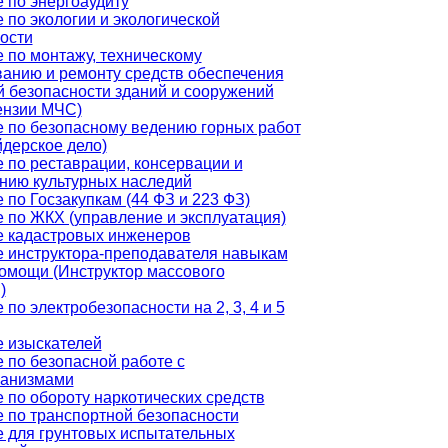
 по энергоаудиту
 по экологии и экологической
ости
 по монтажу, техническому
анию и ремонту средств обеспечения
 безопасности зданий и сооружений
ензии МЧС)
 по безопасному ведению горных работ
дерское дело)
 по реставрации, консервации и
нию культурных наследий
 по Госзакупкам (44 ФЗ и 223 ФЗ)
 по ЖКХ (управление и эксплуатация)
 кадастровых инженеров
 инструктора-преподавателя навыкам
омощи (Инструктор массового
)
по электробезопасности на 2, 3, 4 и 5
 изыскателей
 по безопасной работе с
ганизмами
 по обороту наркотических средств
 по транспортной безопасности
 для грунтовых испытательных