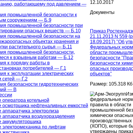
12.10.2017
ванию, работающему под давлением —
Документы
ия промышленной безопасности к
ым сооружениям — Б.9
ния промышленной безопасности при
тировании опасных веществ — Б.10
Приказ Ростехнадз
ния промышленной безопасности на
21.11.2013 N 559 (р
жароопасных объектах хранения и
18.09.2017) "Об ут
тки растительного сырья — Б.11
Федеральных норм 
ия промышленной безопасности,
области промышле
еся к взрывным работам — Б.12
безопасности "Пра
ия к порядку работы в
безопасности хими
становках потребителей — Г.1
опасных производ
ия к эксплуатации электрических
объектов"
 сетей — Г.2
Размер: 105.318 Кб
ия безопасности гидротехнических
ний — В
Из
ессии
федеральные норм
 оператора котельной
правила в области
е осмотрщика нефтеналивных емкостей
промышленной без
 аппаратчика электролиза
химически опасны
 аппаратчика воздухоразделения
производственных 
 аккумуляторщика
(ХОПО), которые б
 электромеханика по лифтам
утверждены прика
е жестянщика