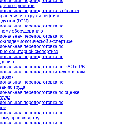
ональная переподготовка по
дению туристов
ональная переподготовка в области
хранения и отгрузки нефти и
дуктов (ГСМ)
ональная переподготовка по
ьному оборудованию
ональная переподготовка по
о-эпидемиологической экспертизе
ональная переподготовка по
рно-санитарной экспертизе
ональная переподготовка по
едению
ональная переподготовка по РАО и РВ
ональная переподготовка технологиям
евозок
ональная переподготовка по
ванию труда
ональная переподготовка по оценке
труда
ональная переподготовка по
уре
ональная переподготовка по
ому производству
ональная переподготовка по