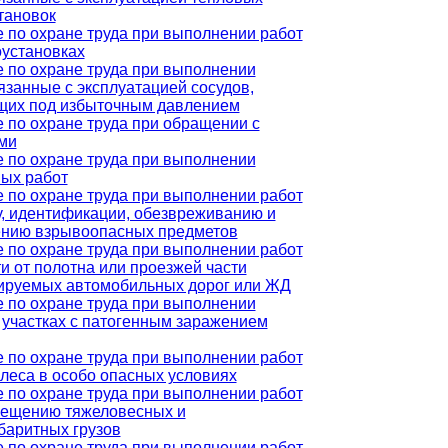
тановок
 по охране труда при выполнении работ
оустановках
 по охране труда при выполнении
вязанные с эксплуатацией сосудов,
щих под избыточным давлением
 по охране труда при обращении с
ми
 по охране труда при выполнении
ых работ
 по охране труда при выполнении работ
у, идентификации, обезвреживанию и
ению взрывоопасных предметов
 по охране труда при выполнении работ
ти от полотна или проезжей части
ируемых автомобильных дорог или ЖД
 по охране труда при выполнении
а участках с патогенным заражением
 по охране труда при выполнении работ
 леса в особо опасных условиях
 по охране труда при выполнении работ
мещению тяжеловесных и
баритных грузов
 по охране труда при выполнении работ