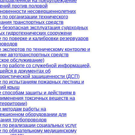
направленной на предупреждение
ений против половой
новенности несовершеннолетних
 по организации технического
ания транспортных средств
 безопасная эксплуатация судоходных
ых гидротехнических сооружени
 по поверке и калибровки резервуаров
роводов
 экспертов по техническому контролю и
ике автотранспортных средств
ское обслуживание)
 по работе со служебной информацией,
ейся в документах об
ористической защищенности (ДСП)
 по испытаниям пожарных лестниц и
ний крыш
 способам защиты и действиям в
рименения токсичных веществ на
(территории)
 методам работы на
екционном оборудовании для
ания трубопроводов
 по реализации социальных услуг
 по обязательному медицинскому