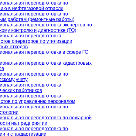
ональная переподготовка по
ию в нефтегазовой отрасли
ональная переподготовка по
ым работам (ремонтные работы)
ональная переподготовка экспертов по
кому контролю и диагностике (ТО)
иональная переподготовка
стов операторов по утилизации
ких отходов
ональная переподготовка в сфере ГО
ональная переподготовка кадастровых
ов
ональная переподготовка по
рскому учету
иональная переподготовка
ческих работников
иональная переподготовка
стов по управлению персоналом
ональная переподготовка по
тологии
ональная переподготовка по пожарной
ости на предприятии
ональная переподготовка по
ии и стандартизации