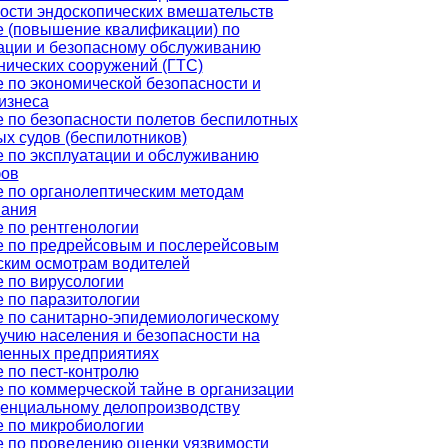
ости эндоскопических вмешательств
 (повышение квалификации) по
ации и безопасному обслуживанию
нических сооружений (ГТС)
 по экономической безопасности и
изнеса
 по безопасности полетов беспилотных
х судов (беспилотников)
 по эксплуатации и обслуживанию
фов
 по органолептическим методам
вания
 по рентгенологии
е по предрейсовым и послерейсовым
ким осмотрам водителей
 по вирусологии
 по паразитологии
 по санитарно-эпидемиологическому
учию населения и безопасности на
енных предприятиях
 по пест-контролю
 по коммерческой тайне в организации
енциальному делопроизводству
 по микробиологии
 по проведению оценки уязвимости