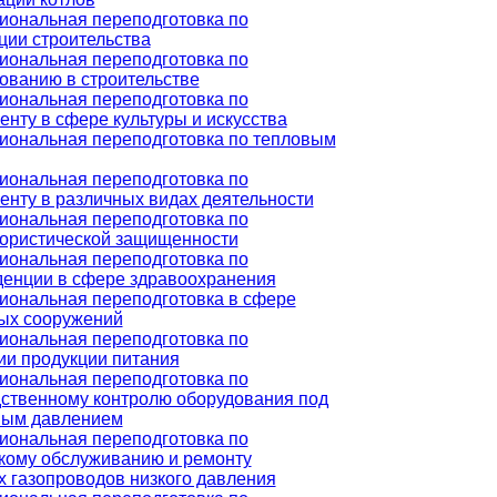
ональная переподготовка по
ции строительства
ональная переподготовка по
ованию в строительстве
ональная переподготовка по
нту в сфере культуры и искусства
ональная переподготовка по тепловым
ональная переподготовка по
нту в различных видах деятельности
ональная переподготовка по
ористической защищенности
ональная переподготовка по
енции в сфере здравоохранения
ональная переподготовка в сфере
ых сооружений
ональная переподготовка по
ии продукции питания
ональная переподготовка по
ственному контролю оборудования под
ным давлением
ональная переподготовка по
кому обслуживанию и ремонту
 газопроводов низкого давления