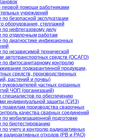
тановок
 первой помощи работниками
тельных учреждений
 по безопасной эксплуатации
го оборудования, стеллажей
 по нефтегазовому делу
 по отделочным работам
 по диагностике инфекционных
аний
 по независимой технической
зе автотранспортных средств (ОСАГО)
 по фитосанитарному контролю
аживание подкарантинной продукции,
тных средств, производственных
й, растений и почвы)
 руководителей частных охранных
тий ЧОП (организаций)
 специалистов по обеспечению
ми индивидуальной защиты (СИЗ)
 правилам производства сварочных
контроль качества сварных соединений
 по мобилизационной подготовке
 по биотестированию
 по учету и контролю радиоактивных
и радиоактивных отходов (РВ и РАО)