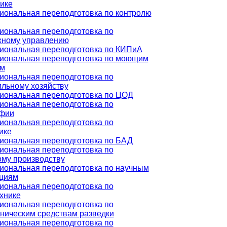
ике
ональная переподготовка по контролю
ональная переподготовка по
жному управлению
иональная переподготовка по КИПиА
иональная переподготовка по моющим
ам
ональная переподготовка по
льному хозяйству
иональная переподготовка по ЦОД
ональная переподготовка по
афии
ональная переподготовка по
ике
иональная переподготовка по БАД
ональная переподготовка по
му производству
ональная переподготовка по научным
ациям
ональная переподготовка по
хнике
ональная переподготовка по
ническим средствам разведки
ональная переподготовка по