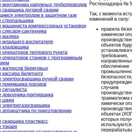
Ростехнадзора № 5
 монтажника наружных трубопроводов
 сварщика дуговой сварки
Так, с момента вст
имся электродом в защитном газе
изменений в силу:
е стропальщика
 машиниста компрессорных установок
правила безо
 слесаря-сантехника
химически оп
е маляра
производств
 младшего воспитателя
объектов буду
е кладовщика
устанавливат
 операторов теплового пункта
требования,
 операторов станков с программным
направленны
нием
обеспечение
 матросов береговых
промышленн
 кассира билетного
безопасности
 электросварщика ручной сварки
предупрежден
е приемщика поездов
случаев
 сигналиста
производстве
 доводчика-притирщика
травматизма 
е швеи
химически оп
 электрогазосварщика
производств
 аппаратчика по приготовлению
объектах (ХОП
й
которых полу
 сварщика пластмасс
используются
 токаря
перерабатыва
 подготовителя сталеразливочных