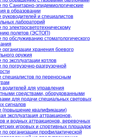
 по Санитарно-эпидемиологические
ия в образовании
 руководителей и специалистов
льных лабораторий
 по электросветотехническому
нию полетов (ЭСТОП)
 по обслуживанию стоматологического
вания
 организации хранения боевого
льного оружия
 по эксплуатации котлов
 по погрузочно-разгрузочной
ости
 специалистов по переносным
трам
 водителей для управления
тными средствами, оборудованными
вами для подачи специальных световых
ых сигналов
е (повышение квалификации)
ая эксплуатация аттракционов,
ов и водных аттракционов, веревочных
детских игровых и спортивных площадок
 по организации профилактической