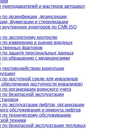
орий
 преподавателей и мастеров автошкол
 по дезинфекции, дезинсекции,
ции, фумигации и стерилизации
 внутренних аудиторов по СМК ISO
 по экспортному контролю
 по измерению и оценке вредных
ственных факторов
 по защите персональных данных
 по обращению с медицинскими
и
 противодействию коррупции
рупции)
 по доступной среде для инвалидов
 обеспечения доступности инвалидов)
 по организации воинского учета
 по безопасной эксплуатации
становок
 по эксплуатации лифтов, организации
кого обслуживания и ремонта лифтов
 по техническому обслуживанию
кой техники
 по безопасной эксплуатации тепловых