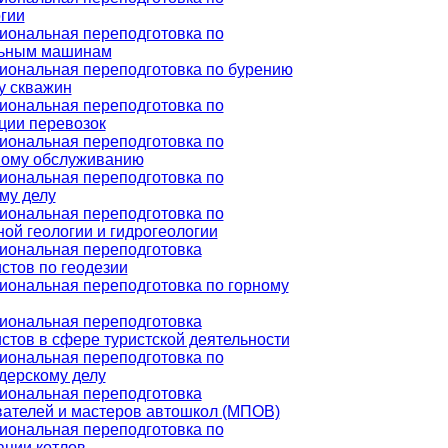
гии
ональная переподготовка по
льным машинам
ональная переподготовка по бурению
у скважин
ональная переподготовка по
ции перевозок
ональная переподготовка по
ному обслуживанию
ональная переподготовка по
му делу
ональная переподготовка по
ой геологии и гидрогеологии
иональная переподготовка
стов по геодезии
ональная переподготовка по горному
иональная переподготовка
стов в сфере туристской деятельности
ональная переподготовка по
дерскому делу
иональная переподготовка
ателей и мастеров автошкол (МПОВ)
ональная переподготовка по
ации котлов