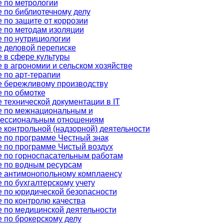
 по метрологии
 по библиотечному делу
 по защите от коррозии
 по методам изоляции
 по нутрициологии
 деловой переписке
 в сфере культуры
 в агрономии и сельском хозяйстве
 по арт-терапии
 бережливому производству
 по обмотке
 технической документации в IT
е по межнациональным и
ессиональным отношениям
 контрольной (надзорной) деятельности
 по программе Честный знак
 по программе Чистый воздух
 по горноспасательным работам
 по водным ресурсам
е антимонопольному комплаенсу
 по бухгалтерскому учету
 по юридической безопасности
 по контролю качества
 по медицинской деятельности
 по брокерскому делу