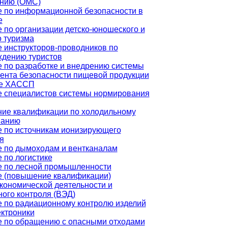
анию (ОМС)
 по информационной безопасности в
е
 по организации детско-юношеского и
о туризма
 инструкторов-проводников по
дению туристов
 по разработке и внедрению системы
нта безопасности пищевой продукции
ве ХАССП
 специалистов системы нормирования
ие квалификации по холодильному
ванию
 по источникам ионизирующего
я
 по дымоходам и вентканалам
 по логистике
е по лесной промышленности
е (повышение квалификации)
ономической деятельности и
ого контроля (ВЭД)
 по радиационному контролю изделий
ктроники
 по обращению с опасными отходами