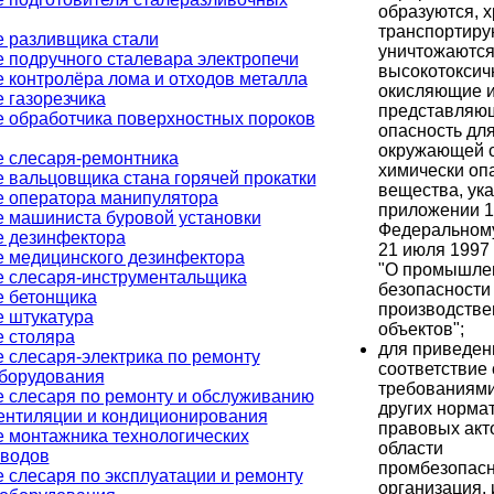
образуются, х
транспортиру
 разливщика стали
уничтожаются
 подручного сталевара электропечи
высокотоксич
 контролёра лома и отходов металла
окисляющие 
 газорезчика
представляю
 обработчика поверхностных пороков
опасность дл
окружающей 
 слесаря-ремонтника
химически оп
 вальцовщика стана горячей прокатки
вещества, ук
 оператора манипулятора
приложении 1
 машиниста буровой установки
Федеральному
е дезинфектора
21 июля 1997 
 медицинского дезинфектора
"О промышле
 слесаря-инструментальщика
безопасности
е бетонщика
производств
 штукатура
объектов";
 столяра
для приведен
 слесаря-электрика по ремонту
соответствие 
борудования
требованиями
 слесаря по ремонту и обслуживанию
других норма
ентиляции и кондиционирования
правовых акт
 монтажника технологических
области
оводов
промбезопасн
 слесаря по эксплуатации и ремонту
организация, 