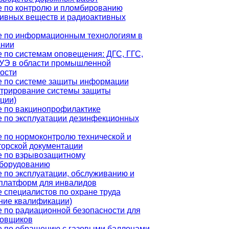
 по контролю и пломбированию
ивных веществ и радиоактивных
е по информационным технологиям в
ании
 по системам оповещения: ДГС, ГГС,
УЭ в области промышленной
ости
 по системе защиты информации
трирование системы защиты
ции)
 по вакцинопрофилактике
 по эксплуатации дезинфекционных
 по нормоконтролю технической и
торской документации
е по взрывозащитному
оборудованию
 по эксплуатации, обслуживанию и
платформ для инвалидов
 специалистов по охране труда
ние квалификации)
 по радиационной безопасности для
ровщиков
 по обращению с газовыми баллонами