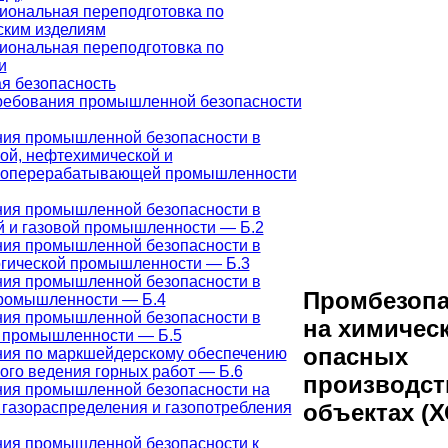
ональная переподготовка по
ским изделиям
ональная переподготовка по
и
 безопасность
ребования промышленной безопасности
ия промышленной безопасности в
ой, нефтехимической и
зоперерабатывающей промышленности
ия промышленной безопасности в
 и газовой промышленности — Б.2
ия промышленной безопасности в
гической промышленности — Б.3
ия промышленной безопасности в
Промбезопа
промышленности — Б.4
ия промышленной безопасности в
на химичес
 промышленности — Б.5
опасных
ия по маркшейдерскому обеспечению
ого ведения горных работ — Б.6
производс
ния промышленной безопасности на
 газораспределения и газопотребления
объектах (
ия промышленной безопасности к