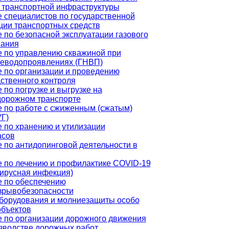
 транспортной инфраструктуры
 специалистов по государственной
ции транспортных средств
 по безопасной эксплуатации газового
вания
 по управлению скважиной при
теводопроявлениях (ГНВП)
 по организации и проведению
ственного контроля
 по погрузке и выгрузке на
дорожном транспорте
 по работе с сжиженным (сжатым)
УГ)
 по хранению и утилизации
асов
 по антидопинговой деятельности в
 по лечению и профилактике COVID-19
ирусная инфекция)
 по обеспечению
зрывобезопасности
борудования и молниезащиты особо
бъектов
 по организации дорожного движения
зводстве дорожных работ