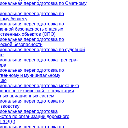
ональная переподготовка по Сметному
ональная переподготовка по
ному бизнесу
ональная переподготовка по
енной безопасность опасных
ственных объектов (ОПО)
ональная переподготовка по
еской безопасности
ональная переподготовка по судебной
зе
ональная переподготовка тренера-
ора
ональная переподготовка по
твенному и муниципальному
нию
ональная переподготовка механика
ного по технической эксплуатации
ных авиационных систем
ональная переподготовка по
зводству
иональная переподготовка
стов по организации дорожного
я (ОДД)
ональная переподготовка по