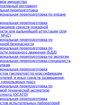
мое имущество
тративный регламент
ьная переподготовка
ональная переподготовка по охране
иональная переподготовка
овщиков средств пожарной
ости для дальнейшей аттестации (для
и МЧС)
ональная переподготовка по
нной безопасности
ональная переподготовка по
ости дорожного движения (БДД)
ональная переподготовка по экологии
ональная переподготовка специалиста
купкам
иональная переподготовка
стов (экспертов) по классификации
 отелей, и иных средств размещения,
 горнолыжных трасс
ональная переподготовка по
мой технической экспертизе
спорта (ОСАГО)
иональная переподготовка
стов испытательных лабораторий