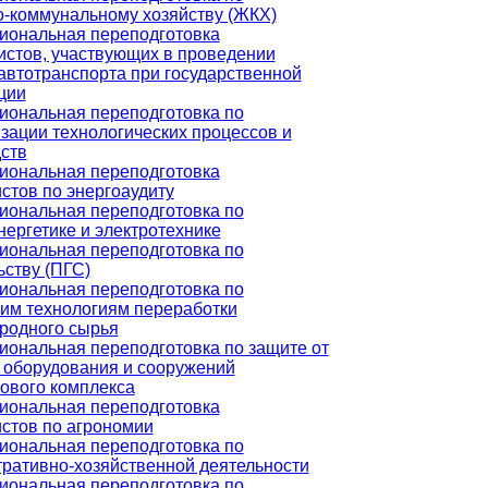
-коммунальному хозяйству (ЖКХ)
иональная переподготовка
стов, участвующих в проведении
автотранспорта при государственной
ции
ональная переподготовка по
зации технологических процессов и
ств
иональная переподготовка
стов по энергоаудиту
ональная переподготовка по
нергетике и электротехнике
ональная переподготовка по
ьству (ПГС)
ональная переподготовка по
им технологиям переработки
родного сырья
ональная переподготовка по защите от
 оборудования и сооружений
ового комплекса
иональная переподготовка
стов по агрономии
ональная переподготовка по
ративно-хозяйственной деятельности
ональная переподготовка по