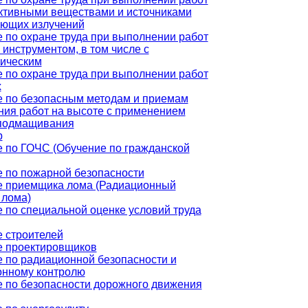
ктивными веществами и источниками
ующих излучений
 по охране труда при выполнении работ
 инструментом, в том числе с
ическим
 по охране труда при выполнении работ
х
 по безопасным методам и приемам
ия работ на высоте с применением
 подмащивания
р
 по ГОЧС (Обучение по гражданской
 по пожарной безопасности
е приемщика лома (Радиационный
 лома)
 по специальной оценке условий труда
 строителей
е проектировщиков
 по радиационной безопасности и
онному контролю
 по безопасности дорожного движения