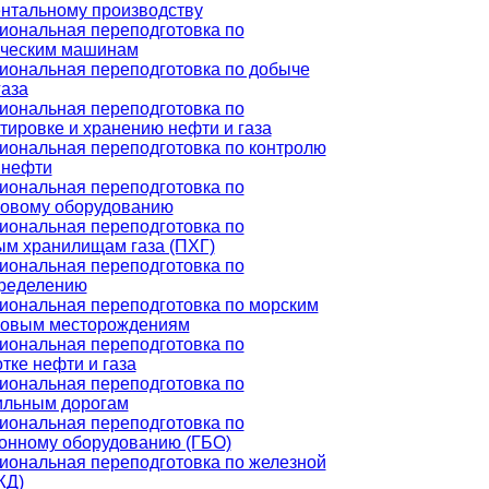
нтальному производству
ональная переподготовка по
ическим машинам
ональная переподготовка по добыче
газа
ональная переподготовка по
тировке и хранению нефти и газа
ональная переподготовка по контролю
 нефти
ональная переподготовка по
зовому оборудованию
ональная переподготовка по
м хранилищам газа (ПХГ)
ональная переподготовка по
пределению
ональная переподготовка по морским
зовым месторождениям
ональная переподготовка по
тке нефти и газа
ональная переподготовка по
ильным дорогам
ональная переподготовка по
онному оборудованию (ГБО)
ональная переподготовка по железной
ЖД)