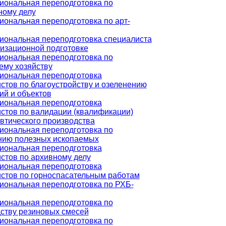
ональная переподготовка по
ному делу
ональная переподготовка по арт-
ональная переподготовка специалиста
изационной подготовке
ональная переподготовка по
ему хозяйству
иональная переподготовка
стов по благоустройству и озеленению
ий и объектов
иональная переподготовка
стов по валидации (квалификации)
тического производства
ональная переподготовка по
нию полезных ископаемых
иональная переподготовка
стов по архивному делу
иональная переподготовка
стов по горноспасательным работам
ональная переподготовка по РХБ-
ональная переподготовка по
ству резиновых смесей
ональная переподготовка по