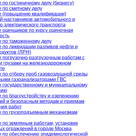
 по гостиничному делу (бизнесу)
 по сметному делу
е (повышение квалификации)
й-наставников автомобильного и
о электрического транспорта
 оценщиков по курсу оценочная
ость
 по таможенному делу
 по ликвидации разливов нефти и
дуктов (ЛРН)
 погрузочно-разгрузочным работам с
 грузами на железнодорожном
те
 по отбору проб газовоздушной среды
ными газоанализаторами ГВС
 государственному и муниципальному
нию
 по благоустройству и озеленению
ий и безопасным методам и приемам
ния работ
е по грузоподъемным механизмам
 по земляным работам, установке
х ограждений в городе Москва
 по обеспечению эпидемиологической