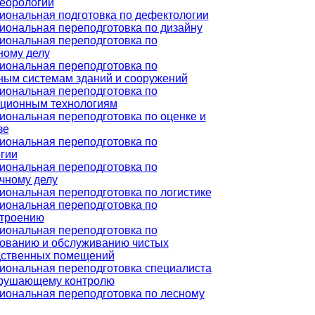
еорологии
ональная подготовка по дефектологии
ональная переподготовка по дизайну
ональная переподготовка по
ному делу
ональная переподготовка по
ым системам зданий и сооружений
ональная переподготовка по
ционным технологиям
ональная переподготовка по оценке и
зе
ональная переподготовка по
гии
ональная переподготовка по
чному делу
ональная переподготовка по логистике
ональная переподготовка по
троению
ональная переподготовка по
ованию и обслуживанию чистых
дственных помещений
ональная переподготовка специалиста
зрушающему контролю
ональная переподготовка по лесному