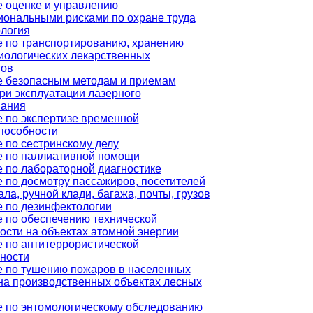
 оценке и управлению
ональными рисками по охране труда
логия
 по транспортированию, хранению
ологических лекарственных
тов
 безопасным методам и приемам
ри эксплуатации лазерного
вания
 по экспертизе временной
пособности
 по сестринскому делу
 по паллиативной помощи
 по лабораторной диагностике
 по досмотру пассажиров, посетителей
ла, ручной клади, багажа, почты, грузов
 по дезинфектологии
 по обеспечению технической
ости на объектах атомной энергии
 по антитеррористической
ности
 по тушению пожаров в населенных
 на производственных объектах лесных
 по энтомологическому обследованию