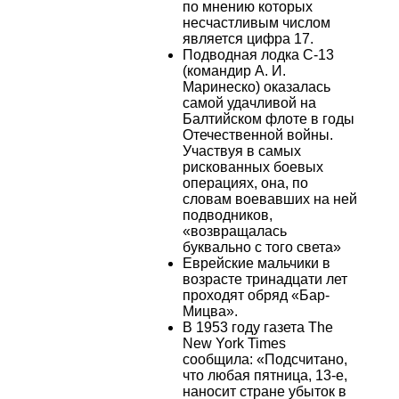
по мнению которых
несчастливым числом
является цифра 17.
Подводная лодка С-13
(командир А. И.
Маринеско) оказалась
самой удачливой на
Балтийском флоте в годы
Отечественной войны.
Участвуя в самых
рискованных боевых
операциях, она, по
словам воевавших на ней
подводников,
«возвращалась
буквально с того света»
Еврейские мальчики в
возрасте тринадцати лет
проходят обряд «Бар-
Мицва».
В 1953 году газета Тhe
New York Times
сообщила: «Подсчитано,
что любая пятница, 13-е,
наносит стране убыток в