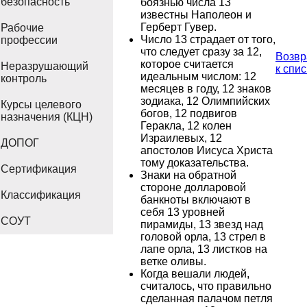
безопасность
боязнью числа 13
известны Наполеон и
Герберт Гувер.
Рабочие
Число 13 страдает от того,
профессии
что следует сразу за 12,
Возвр
которое считается
Неразрушающий
к спис
идеальным числом: 12
контроль
месяцев в году, 12 знаков
зодиака, 12 Олимпийских
Курсы целевого
богов, 12 подвигов
назначения (КЦН)
Геракла, 12 колен
Израилевых, 12
ДОПОГ
апостолов Иисуса Христа
тому доказательства.
Сертификация
Знаки на обратной
стороне долларовой
Классификация
банкноты включают в
себя 13 уровней
СОУТ
пирамиды, 13 звезд над
головой орла, 13 стрел в
лапе орла, 13 листков на
ветке оливы.
Когда вешали людей,
считалось, что правильно
сделанная палачом петля