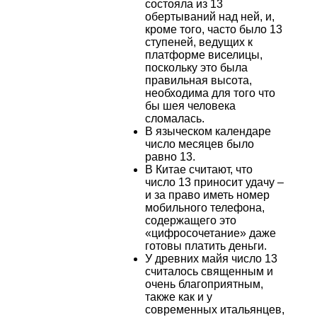
состояла из 13
обертываний над ней, и,
кроме того, часто было 13
ступеней, ведущих к
платформе виселицы,
поскольку это была
правильная высота,
необходима для того что
бы шея человека
сломалась.
В языческом календаре
число месяцев было
равно 13.
В Китае считают, что
число 13 приносит удачу –
и за право иметь номер
мобильного телефона,
содержащего это
«цифросочетание» даже
готовы платить деньги.
У древних майя число 13
считалось священным и
очень благоприятным,
также как и у
современных итальянцев,