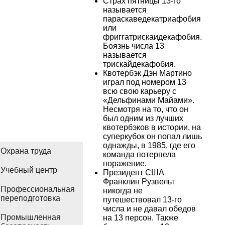
Страх пятницы 13-го
называется
параскаведекатриафобия
или
фриггатрискаидекафобия.
Боязнь числа 13
называется
трискайдекафобия.
Квотербэк Дэн Мартино
играл под номером 13
всю свою карьеру с
«Дельфинами Майами».
Несмотря на то, что он
был одним из лучших
квотербэков в истории, на
суперкубок он попал лишь
однажды, в 1985, где его
Охрана труда
команда потерпела
поражение.
Учебный центр
Президент США
Франклин Рузвельт
Профессиональная
никогда не
переподготовка
путешествовал 13-го
числа и не давал обедов
Промышленная
на 13 персон. Также