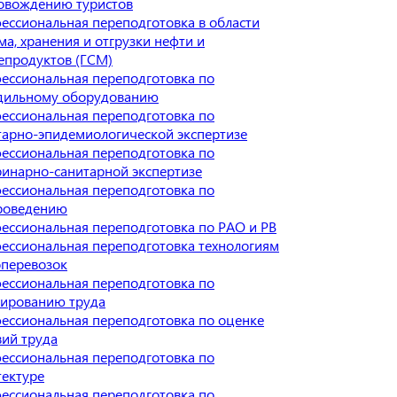
овождению туристов
ессиональная переподготовка в области
ма, хранения и отгрузки нефти и
епродуктов (ГСМ)
ессиональная переподготовка по
дильному оборудованию
ессиональная переподготовка по
тарно-эпидемиологической экспертизе
ессиональная переподготовка по
ринарно-санитарной экспертизе
ессиональная переподготовка по
роведению
ессиональная переподготовка по РАО и РВ
ессиональная переподготовка технологиям
оперевозок
ессиональная переподготовка по
ированию труда
ессиональная переподготовка по оценке
вий труда
ессиональная переподготовка по
тектуре
ессиональная переподготовка по