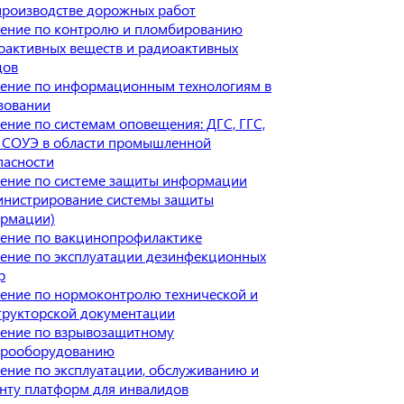
производстве дорожных работ
ение по контролю и пломбированию
оактивных веществ и радиоактивных
дов
ение по информационным технологиям в
зовании
ение по системам оповещения: ДГС, ГГС,
 СОУЭ в области промышленной
пасности
ение по системе защиты информации
инистрирование системы защиты
рмации)
ение по вакцинопрофилактике
ение по эксплуатации дезинфекционных
р
ение по нормоконтролю технической и
трукторской документации
ение по взрывозащитному
трооборудованию
ение по эксплуатации, обслуживанию и
нту платформ для инвалидов