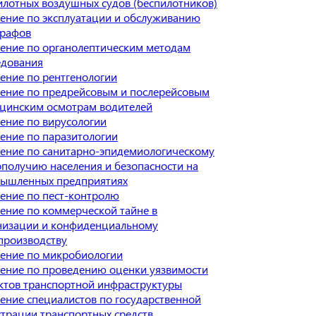
илотных воздушных судов (беспилотников)
ение по эксплуатации и обслуживанию
графов
ение по органолептическим методам
едования
ение по рентгенологии
ение по предрейсовым и послерейсовым
цинским осмотрам водителей
ение по вирусологии
ение по паразитологии
ение по санитарно-эпидемиологическому
ополучию населения и безопасности на
ышленных предприятиях
ение по пест-контролю
ение по коммерческой тайне в
низации и конфиденциальному
производству
ение по микробиологии
ение по проведению оценки уязвимости
ктов транспортной инфраструктуры
ение специалистов по государственной
страции транспортных средств