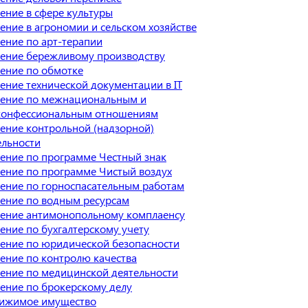
ение в сфере культуры
ение в агрономии и сельском хозяйстве
ение по арт-терапии
ение бережливому производству
ение по обмотке
ение технической документации в IT
ение по межнациональным и
онфессиональным отношениям
ение контрольной (надзорной)
ельности
ение по программе Честный знак
ение по программе Чистый воздух
ение по горноспасательным работам
ение по водным ресурсам
ение антимонопольному комплаенсу
ение по бухгалтерскому учету
ение по юридической безопасности
ение по контролю качества
ение по медицинской деятельности
ение по брокерскому делу
ижимое имущество