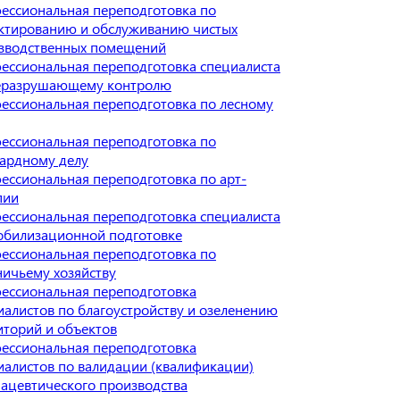
ессиональная переподготовка по
ктированию и обслуживанию чистых
зводственных помещений
ессиональная переподготовка специалиста
еразрушающему контролю
ессиональная переподготовка по лесному
ессиональная переподготовка по
ардному делу
ессиональная переподготовка по арт-
пии
ессиональная переподготовка специалиста
обилизационной подготовке
ессиональная переподготовка по
ничьему хозяйству
ессиональная переподготовка
иалистов по благоустройству и озеленению
иторий и объектов
ессиональная переподготовка
иалистов по валидации (квалификации)
ацевтического производства