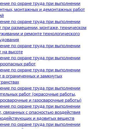
ение по охране труда при выполнении
нтных, монтажных и демонтажных работ
ий
ение по охране труда при выполнении
т при размещении, монтаже, техническом
уживании и ремонте технологического
удования
ение по охране труда при выполнении
т на высоте
ение по охране труда при выполнении
роопасных работ
ение по охране труда при выполнении
т в ограниченных и замкнутых
транствах
ение по охране труда при выполнении
ительных работ (окрасочные работы,
тросварочные и газосварочные работы)
ение по охране труда при выполнении
т, связанных с опасностью воздействия
нодействующих и ядовитых веществ
ение по охране труда при выполнении