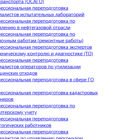
транспорта (ОСАГО)
ессиональная переподготовка
иалистов испытательных лабораторий
ессиональная переподготовка по
влению в нефтегазовой отрасли
ессиональная переподготовка по
лочным работам (ремонтные работы)
ессиональная переподготовка экспертов
ехническому контролю и диагностике (ТО)
ессиональная переподготовка
иалистов операторов по утилизации
цинских отходов
ессиональная переподготовка в сфере ГО
ессиональная переподготовка кадастровых
неров
ессиональная переподготовка по
алтерскому учету
ессиональная переподготовка
гогических работников
ессиональная переподготовка
иалистов по управлению персоналом