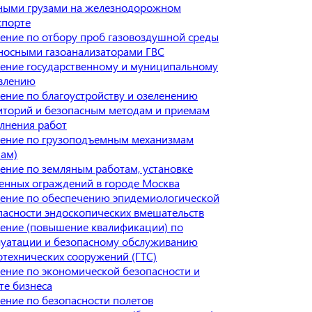
ными грузами на железнодорожном
спорте
ение по отбору проб газовоздушной среды
носными газоанализаторами ГВС
ение государственному и муниципальному
влению
ение по благоустройству и озеленению
иторий и безопасным методам и приемам
лнения работ
ение по грузоподъемным механизмам
нам)
ение по земляным работам, установке
енных ограждений в городе Москва
ение по обеспечению эпидемиологической
пасности эндоскопических вмешательств
ение (повышение квалификации) по
луатации и безопасному обслуживанию
отехнических сооружений (ГТС)
ение по экономической безопасности и
те бизнеса
ение по безопасности полетов