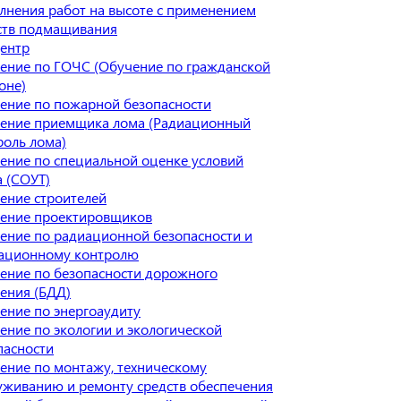
лнения работ на высоте с применением
ств подмащивания
ентр
ение по ГОЧС (Обучение по гражданской
оне)
ение по пожарной безопасности
ение приемщика лома (Радиационный
роль лома)
ение по специальной оценке условий
а (СОУТ)
ение строителей
ение проектировщиков
ение по радиационной безопасности и
ационному контролю
ение по безопасности дорожного
ения (БДД)
ение по энергоаудиту
ение по экологии и экологической
пасности
ение по монтажу, техническому
уживанию и ремонту средств обеспечения