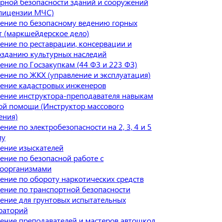
рной безопасности зданий и сооружений
 лицензии МЧС)
ение по безопасному ведению горных
т (маркшейдерское дело)
ение по реставрации, консервации и
озданию культурных наследий
ение по Госзакупкам (44 ФЗ и 223 ФЗ)
ение по ЖКХ (управление и эксплуатация)
ение кадастровых инженеров
ение инструктора-преподавателя навыкам
ой помощи (Инструктор массового
ения)
ние по электробезопасности на 2, 3, 4 и 5
пу
ение изыскателей
ение по безопасной работе с
оорганизмами
ение по обороту наркотических средств
ение по транспортной безопасности
ение для грунтовых испытательных
раторий
ение преподавателей и мастеров автошкол