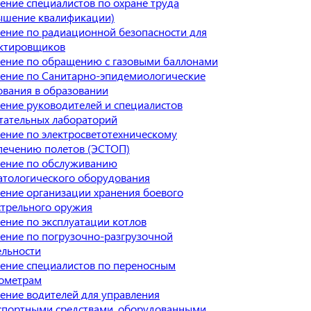
ение специалистов по охране труда
ышение квалификации)
ение по радиационной безопасности для
ктировщиков
ение по обращению с газовыми баллонами
ение по Санитарно-эпидемиологические
ования в образовании
ение руководителей и специалистов
тательных лабораторий
ение по электросветотехническому
печению полетов (ЭСТОП)
ение по обслуживанию
атологического оборудования
ение организации хранения боевого
стрельного оружия
ение по эксплуатации котлов
ение по погрузочно-разгрузочной
ельности
ение специалистов по переносным
ометрам
ение водителей для управления
спортными средствами, оборудованными