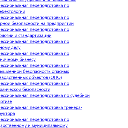
ессиональная переподготовка по
нфектологии
ессиональная переподготовка по
рной безопасности на предприятии
ессиональная переподготовка по
ологии и стандартизации
ессиональная переподготовка по
ному делу
ессиональная переподготовка по
иничному бизнесу
ессиональная переподготовка по
ышленной безопасность опасных
зводственных объектов (ОПО)
ессиональная переподготовка по
омической безопасности
ессиональная переподготовка по судебной
ертизе
ессиональная переподготовка тренера-
руктора
ессиональная переподготовка по
дарственному и муниципальному