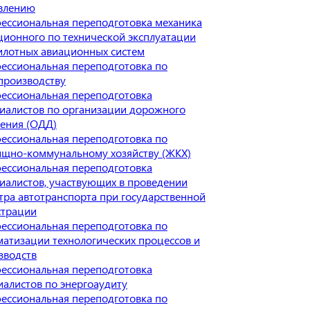
влению
ессиональная переподготовка механика
ционного по технической эксплуатации
илотных авиационных систем
ессиональная переподготовка по
производству
ессиональная переподготовка
иалистов по организации дорожного
ения (ОДД)
ессиональная переподготовка по
щно-коммунальному хозяйству (ЖКХ)
ессиональная переподготовка
иалистов, участвующих в проведении
тра автотранспорта при государственной
страции
ессиональная переподготовка по
матизации технологических процессов и
зводств
ессиональная переподготовка
иалистов по энергоаудиту
ессиональная переподготовка по