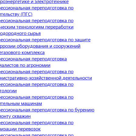
троэнергетике и электротехнике
ессиональная переподготовка по
ительству (ПГС)
ессиональная переподготовка по
ческим технологиям переработки
водородного сырья
ессиональная переподготовка по защите
оррозии оборудования и сооружений
егазового комплекса
ессиональная переподготовка
иалистов по агрономии
ессиональная переподготовка по
нистративно-хозяйственной деятельности
ессиональная переподготовка по
тологии
ессиональная переподготовка по
ительным машинам
ессиональная переподготовка по бурению
монту скважин
ессиональная переподготовка по
низации перевозок
ессиональная переподготовка по