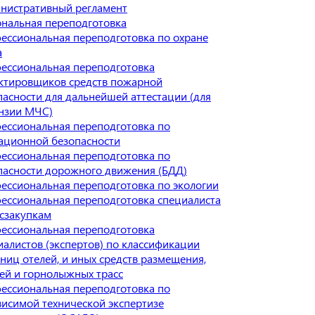
нистративный регламент
нальная переподготовка
ессиональная переподготовка по охране
а
ессиональная переподготовка
ктировщиков средств пожарной
пасности для дальнейшей аттестации (для
нзии МЧС)
ессиональная переподготовка по
ационной безопасности
ессиональная переподготовка по
пасности дорожного движения (БДД)
ессиональная переподготовка по экологии
ессиональная переподготовка специалиста
осзакупкам
ессиональная переподготовка
иалистов (экспертов) по классификации
иниц отелей, и иных средств размещения,
ей и горнолыжных трасс
ессиональная переподготовка по
висимой технической экспертизе