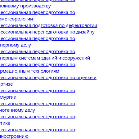
жливому производству
ессиональная переподготовка по
ометеорологии
ессиональная подготовка по дефектологии
ессиональная переподготовка по дизайну
ессиональная переподготовка по
нерному делу
ессиональная переподготовка по
нерным системам зданий и сооружений
ессиональная переподготовка по
рмационным технологиям
ессиональная переподготовка по оценке и
ертизе
ессиональная переподготовка по
ллургии
ессиональная переподготовка по
иотечному делу
ессиональная переподготовка по
стике
ессиональная переподготовка по
ностроению