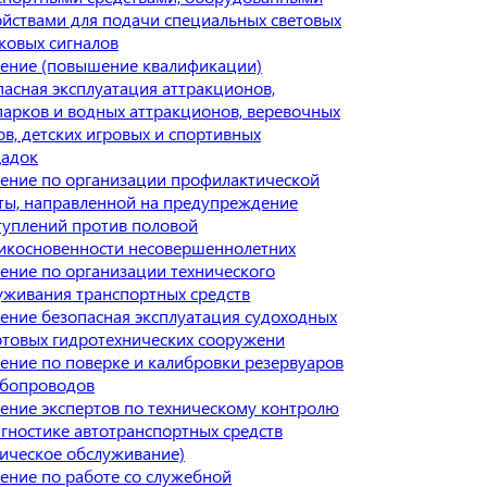
ойствами для подачи специальных световых
уковых сигналов
ение (повышение квалификации)
пасная эксплуатация аттракционов,
парков и водных аттракционов, веревочных
ов, детских игровых и спортивных
адок
ение по организации профилактической
ты, направленной на предупреждение
туплений против половой
икосновенности несовершеннолетних
ение по организации технического
уживания транспортных средств
ение безопасная эксплуатация судоходных
ртовых гидротехнических сооружени
ение по поверке и калибровки резервуаров
убопроводов
ение экспертов по техническому контролю
агностике автотранспортных средств
ническое обслуживание)
ение по работе со служебной