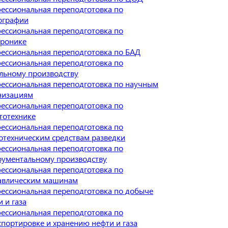
ессиональная переподготовка по
ографии
ессиональная переподготовка по
тронике
ессиональная переподготовка по БАД
ессиональная переподготовка по
льному производству
ессиональная переподготовка по научным
низациям
ессиональная переподготовка по
тотехнике
ессиональная переподготовка по
отехническим средствам разведки
ессиональная переподготовка по
рументальному производству
ессиональная переподготовка по
авлическим машинам
ессиональная переподготовка по добыче
 и газа
ессиональная переподготовка по
спортировке и хранению нефти и газа