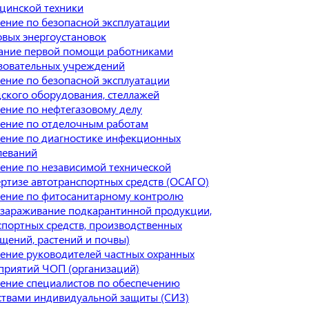
цинской техники
ение по безопасной эксплуатации
овых энергоустановок
ание первой помощи работниками
зовательных учреждений
ение по безопасной эксплуатации
дского оборудования, стеллажей
ение по нефтегазовому делу
ение по отделочным работам
ение по диагностике инфекционных
леваний
ение по независимой технической
ертизе автотранспортных средств (ОСАГО)
ение по фитосанитарному контролю
ззараживание подкарантинной продукции,
спортных средств, производственных
щений, растений и почвы)
ение руководителей частных охранных
приятий ЧОП (организаций)
ение специалистов по обеспечению
ствами индивидуальной защиты (СИЗ)