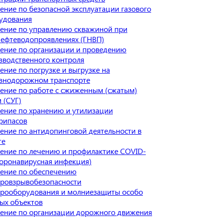
ение по безопасной эксплуатации газового
удования
ение по управлению скважиной при
нефтеводопроявлениях (ГНВП)
ение по организации и проведению
зводственного контроля
ение по погрузке и выгрузке на
знодорожном транспорте
ение по работе с сжиженным (сжатым)
 (СУГ)
ение по хранению и утилизации
рипасов
ение по антидопинговой деятельности в
те
ение по лечению и профилактике COVID-
Коронавирусная инфекция)
ение по обеспечению
ровзрывобезопасности
трооборудования и молниезащиты особо
ых объектов
ение по организации дорожного движения