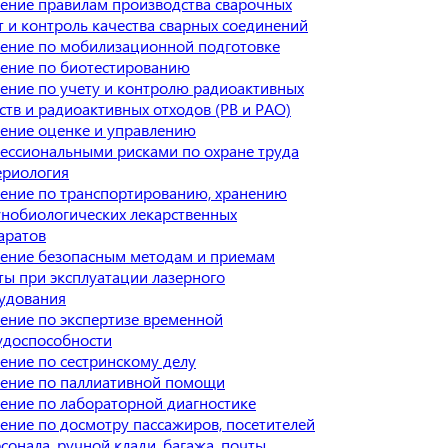
ение правилам производства сварочных
т и контроль качества сварных соединений
ение по мобилизационной подготовке
ение по биотестированию
ение по учету и контролю радиоактивных
ств и радиоактивных отходов (РВ и РАО)
ение оценке и управлению
ессиональными рисками по охране труда
ериология
ение по транспортированию, хранению
нобиологических лекарственных
аратов
ение безопасным методам и приемам
ты при эксплуатации лазерного
удования
ение по экспертизе временной
удоспособности
ение по сестринскому делу
ение по паллиативной помощи
ение по лабораторной диагностике
ение по досмотру пассажиров, посетителей
сонала, ручной клади, багажа, почты,