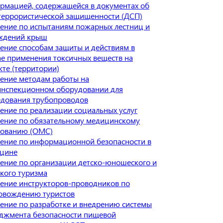
рмацией, содержащейся в документах об
террористической защищенности (ДСП)
ение по испытаниям пожарных лестниц и
ждений крыш
ение способам защиты и действиям в
ае применения токсичных веществ на
кте (территории)
ение методам работы на
инспекционном оборудовании для
едования трубопроводов
ение по реализации социальных услуг
ение по обязательному медицинскому
хованию (ОМС)
ение по информационной безопасности в
цине
ение по организации детско-юношеского и
ского туризма
ение инструкторов-проводников по
овождению туристов
ение по разработке и внедрению системы
джмента безопасности пищевой