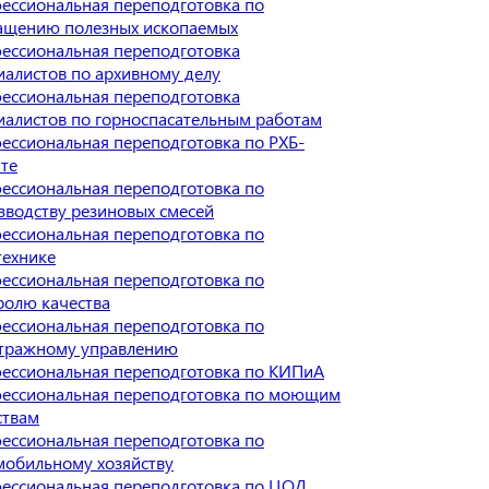
ессиональная переподготовка по
ащению полезных ископаемых
ессиональная переподготовка
иалистов по архивному делу
ессиональная переподготовка
иалистов по горноспасательным работам
ессиональная переподготовка по РХБ-
те
ессиональная переподготовка по
зводству резиновых смесей
ессиональная переподготовка по
технике
ессиональная переподготовка по
ролю качества
ессиональная переподготовка по
тражному управлению
ессиональная переподготовка по КИПиА
ессиональная переподготовка по моющим
ствам
ессиональная переподготовка по
мобильному хозяйству
ессиональная переподготовка по ЦОД