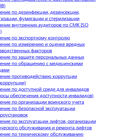
В)
ение по дезинфекции, дезинсекции,
тизации, фумигации и стерилизации
ение внутренних аудиторов по СМК ISO
)
ение по экспортному контролю
ение по измерению и оценке вредных
зводственных факторов
ение по защите персональных данных
ение по обращению с медицинскими
дами
ение противодействию коррупции
икоррупции)
ение по доступной среде для инвалидов
росы обеспечения доступности инвалидов)
ение по организации воинского учета
ение по безопасной эксплуатации
троустановок
ение по эксплуатации лифтов, организации
ического обслуживания и ремонта лифтов
ение по техническому обслуживанию