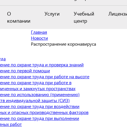
О
Услуги
Учебный
Лиценз
компании
центр
Главная
Новости
Распространение коронавируса
уда
ение по охране труда и проверка знаний
ение по первой помощи
ение по охране труда при работе на высоте
ение по охране труда при работе в
ниченных и замкнутых пространствах
ение по использованию (применению)
ств индивидуальной защиты (СИЗ)
ение по охране труда при воздействии
ных и опасных производственных факторов
ение по охране труда при выполнении
яных работ