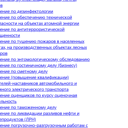
ов
ение по дезинфектологии
ение по обеспечению технической
пасности на объектах атомной энергии
ение по антитеррористической
щенности
ение по тушению пожаров в населенных
тах, на производственных объектах лесных
ров
ение по энтомологическому обследованию
ение по гостиничному делу (бизнесу)
ение по сметному делу
ение (повышение квалификации)
телей-наставников автомобильного и
много электрического транспорта
ение оценщиков по курсу оценочная
ельность
ение по таможенному делу
ение по ликвидации разливов нефти и
епродуктов (ЛРН)
ение погрузочно-разгрузочным работам с