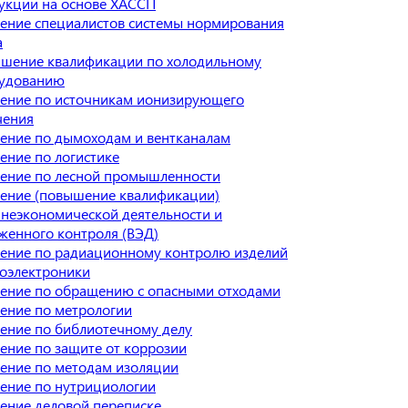
укции на основе ХАССП
ение специалистов системы нормирования
а
шение квалификации по холодильному
удованию
ение по источникам ионизирующего
чения
ение по дымоходам и вентканалам
ение по логистике
ение по лесной промышленности
ение (повышение квалификации)
неэкономической деятельности и
женного контроля (ВЭД)
ение по радиационному контролю изделий
оэлектроники
ение по обращению с опасными отходами
ение по метрологии
ение по библиотечному делу
ение по защите от коррозии
ение по методам изоляции
ение по нутрициологии
ение деловой переписке