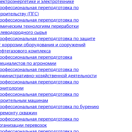
лектроэнергетике и электротехнике
рофессиональная переподготовка по
троительству (ПГС)
рофессиональная переподготовка по
имическим технологиям переработки
глеводородного сырья
рофессиональная переподготовка по защите
т коррозии оборудования и сооружений
ефтегазового комплекса
рофессиональная переподготовка
пециалистов по агрономии
рофессиональная переподготовка по
дминистративно-хозяйственной деятельности
рофессиональная переподготовка по
рнитологии
рофессиональная переподготовка по
троительным машинам
рофессиональная переподготовка по бурению
 ремонту скважин
рофессиональная переподготовка по
рганизации перевозок
рофессиональная переподготовка по