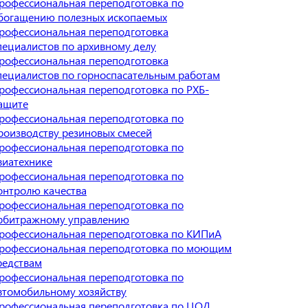
рофессиональная переподготовка по
богащению полезных ископаемых
рофессиональная переподготовка
пециалистов по архивному делу
рофессиональная переподготовка
пециалистов по горноспасательным работам
рофессиональная переподготовка по РХБ-
ащите
рофессиональная переподготовка по
роизводству резиновых смесей
рофессиональная переподготовка по
виатехнике
рофессиональная переподготовка по
онтролю качества
рофессиональная переподготовка по
рбитражному управлению
рофессиональная переподготовка по КИПиА
рофессиональная переподготовка по моющим
редствам
рофессиональная переподготовка по
втомобильному хозяйству
рофессиональная переподготовка по ЦОД