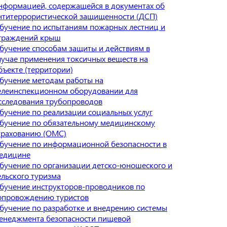
нформацией, содержащейся в документах об
нтитеррористической защищенности (ДСП)
бучение по испытаниям пожарных лестниц и
граждений крыш
бучение способам защиты и действиям в
лучае применения токсичных веществ на
бъекте (территории)
бучение методам работы на
елеинспекционном оборудовании для
сследования трубопроводов
бучение по реализации социальных услуг
бучение по обязательному медицинскому
трахованию (ОМС)
бучение по информационной безопасности в
едицине
бучение по организации детско-юношеского и
ельского туризма
бучение инструкторов-проводников по
опровождению туристов
бучение по разработке и внедрению системы
енеджмента безопасности пищевой