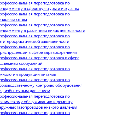
рофессиональная переподготовка по
енеджменту в сфере культуры и искусства
рофессиональная переподготовка по
епловым сетям
рофессиональная переподготовка по
енеджменту в различных видах деятельности
рофессиональная переподготовка по
нтитеррористической защищенности
рофессиональная переподготовка по
риспруденции в сфере здравоохранения
рофессиональная переподготовка в сфере
одъемных сооружений
рофессиональная переподготовка по
ехнологии продукции питания
рофессиональная переподготовка по
роизводственному контролю оборудования
од избыточным давлением
рофессиональная переподготовка по
ехническому обслуживанию и ремонту
аружных газопроводов низкого давления
рофессиональная переподготовка по