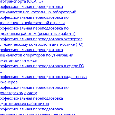
втотранспорта (ОСАГО)
рофессиональная переподготовка
пециалистов испытательных лабораторий
рофессиональная переподготовка по
правлению в нефтегазовой отрасли
рофессиональная переподготовка по
тделочным работам (ремонтные работы)
рофессиональная переподготовка экспертов
о техническому контролю и диагностике (ТО)
рофессиональная переподготовка
пециалистов операторов по утилизации
едицинских отходов
рофессиональная переподготовка в сфере ГО
С
рофессиональная переподготовка кадастровых
нженеров
рофессиональная переподготовка по
ухгалтерскому учету
рофессиональная переподготовка
едагогических работников
рофессиональная переподготовка
пециалистов по управлению персоналом