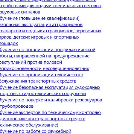
стройствами для подачи специальных световых
 звуковых сигналов
бучение (повышение квалификации)
езопасная эксплуатация аттракционов,
квапарков и водных аттракционов, веревочных
арков, детских игровых и спортивных
лощадок
бучение по организации профилактической
аботы, направленной на предупреждение
реступлений против половой
еприкосновенности несовершеннолетних
бучение по организации технического
бслуживания транспортных средств
бучение безопасная эксплуатация судоходных
 портовых гидротехнических сооружени
бучение по поверке и калибровки резервуаров
 трубопроводов
бучение экспертов по техническому контролю
 диагностике автотранспортных средств
Техническое обслуживание)
бучение по работе со служебной