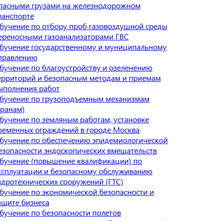
пасными грузами на железнодорожном
ранспорте
бучение по отбору проб газовоздушной среды
ереносными газоанализаторами ГВС
бучение государственному и муниципальному
правлению
бучение по благоустройству и озеленению
ерриторий и безопасным методам и приемам
ыполнения работ
бучение по грузоподъемным механизмам
кранам)
бучение по земляным работам, установке
ременных ограждений в городе Москва
бучение по обеспечению эпидемиологической
езопасности эндоскопических вмешательств
бучение (повышение квалификации) по
ксплуатации и безопасному обслуживанию
идротехнических сооружений (ГТС)
бучение по экономической безопасности и
ащите бизнеса
бучение по безопасности полетов