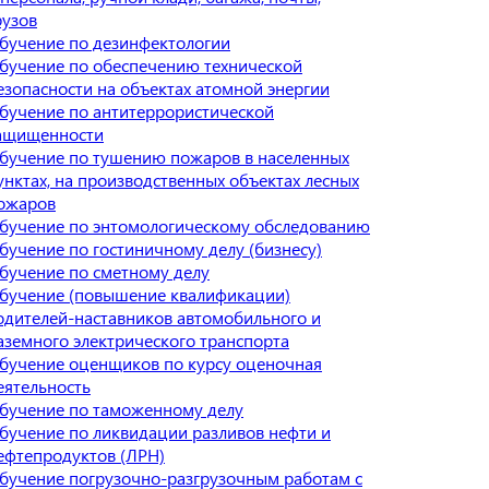
рузов
бучение по дезинфектологии
бучение по обеспечению технической
езопасности на объектах атомной энергии
бучение по антитеррористической
ащищенности
бучение по тушению пожаров в населенных
унктах, на производственных объектах лесных
ожаров
бучение по энтомологическому обследованию
бучение по гостиничному делу (бизнесу)
бучение по сметному делу
бучение (повышение квалификации)
одителей-наставников автомобильного и
аземного электрического транспорта
бучение оценщиков по курсу оценочная
еятельность
бучение по таможенному делу
бучение по ликвидации разливов нефти и
ефтепродуктов (ЛРН)
бучение погрузочно-разгрузочным работам с