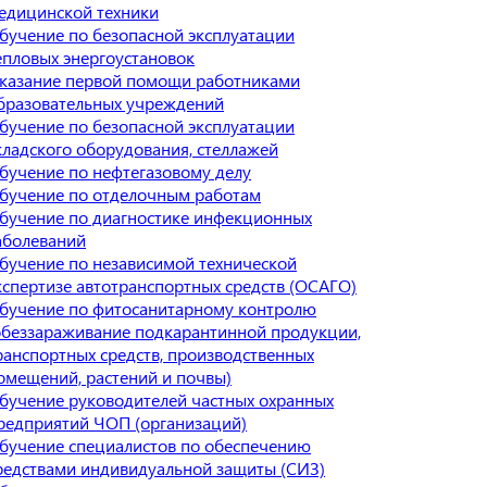
едицинской техники
бучение по безопасной эксплуатации
епловых энергоустановок
казание первой помощи работниками
бразовательных учреждений
бучение по безопасной эксплуатации
кладского оборудования, стеллажей
бучение по нефтегазовому делу
бучение по отделочным работам
бучение по диагностике инфекционных
аболеваний
бучение по независимой технической
кспертизе автотранспортных средств (ОСАГО)
бучение по фитосанитарному контролю
обеззараживание подкарантинной продукции,
ранспортных средств, производственных
омещений, растений и почвы)
бучение руководителей частных охранных
редприятий ЧОП (организаций)
бучение специалистов по обеспечению
редствами индивидуальной защиты (СИЗ)