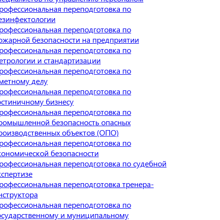
рофессиональная переподготовка по
езинфектологии
рофессиональная переподготовка по
ожарной безопасности на предприятии
рофессиональная переподготовка по
етрологии и стандартизации
рофессиональная переподготовка по
метному делу
рофессиональная переподготовка по
остиничному бизнесу
рофессиональная переподготовка по
ромышленной безопасность опасных
роизводственных объектов (ОПО)
рофессиональная переподготовка по
кономической безопасности
рофессиональная переподготовка по судебной
кспертизе
рофессиональная переподготовка тренера-
нструктора
рофессиональная переподготовка по
осударственному и муниципальному