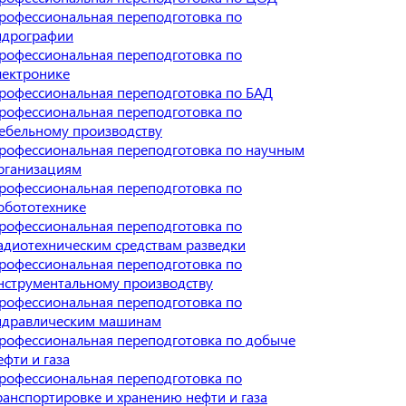
рофессиональная переподготовка по
идрографии
рофессиональная переподготовка по
лектронике
рофессиональная переподготовка по БАД
рофессиональная переподготовка по
ебельному производству
рофессиональная переподготовка по научным
рганизациям
рофессиональная переподготовка по
обототехнике
рофессиональная переподготовка по
адиотехническим средствам разведки
рофессиональная переподготовка по
нструментальному производству
рофессиональная переподготовка по
идравлическим машинам
рофессиональная переподготовка по добыче
ефти и газа
рофессиональная переподготовка по
ранспортировке и хранению нефти и газа