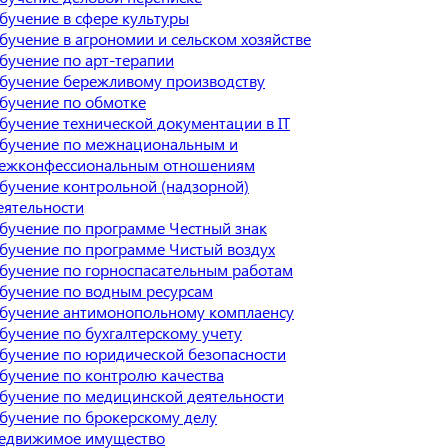
бучение в сфере культуры
бучение в агрономии и сельском хозяйстве
бучение по арт-терапии
бучение бережливому производству
бучение по обмотке
бучение технической документации в IT
бучение по межнациональным и
ежконфессиональным отношениям
бучение контрольной (надзорной)
еятельности
бучение по программе Честный знак
бучение по программе Чистый воздух
бучение по горноспасательным работам
бучение по водным ресурсам
бучение антимонопольному комплаенсу
бучение по бухгалтерскому учету
бучение по юридической безопасности
бучение по контролю качества
бучение по медицинской деятельности
бучение по брокерскому делу
едвижимое имущество