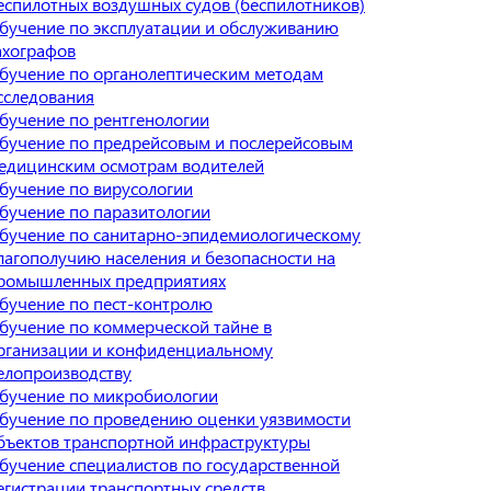
еспилотных воздушных судов (беспилотников)
бучение по эксплуатации и обслуживанию
ахографов
бучение по органолептическим методам
сследования
бучение по рентгенологии
бучение по предрейсовым и послерейсовым
едицинским осмотрам водителей
бучение по вирусологии
бучение по паразитологии
бучение по санитарно-эпидемиологическому
лагополучию населения и безопасности на
ромышленных предприятиях
бучение по пест-контролю
бучение по коммерческой тайне в
рганизации и конфиденциальному
елопроизводству
бучение по микробиологии
бучение по проведению оценки уязвимости
бъектов транспортной инфраструктуры
бучение специалистов по государственной
егистрации транспортных средств