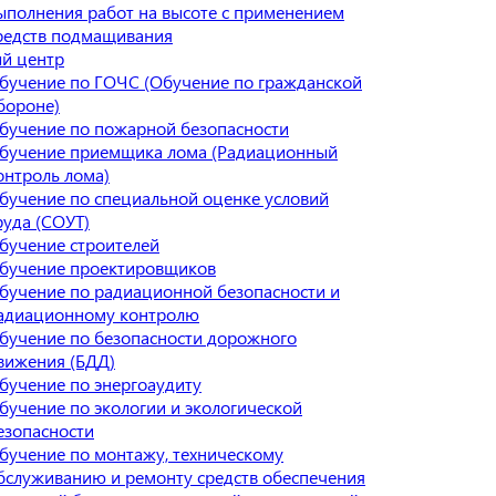
ыполнения работ на высоте с применением
редств подмащивания
й центр
бучение по ГОЧС (Обучение по гражданской
бороне)
бучение по пожарной безопасности
бучение приемщика лома (Радиационный
онтроль лома)
бучение по специальной оценке условий
руда (СОУТ)
бучение строителей
бучение проектировщиков
бучение по радиационной безопасности и
адиационному контролю
бучение по безопасности дорожного
вижения (БДД)
бучение по энергоаудиту
бучение по экологии и экологической
езопасности
бучение по монтажу, техническому
бслуживанию и ремонту средств обеспечения