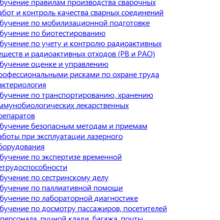
бучение правилам производства сварочных
абот и контроль качества сварных соединений
бучение по мобилизационной подготовке
бучение по биотестированию
бучение по учету и контролю радиоактивных
еществ и радиоактивных отходов (РВ и РАО)
бучение оценке и управлению
рофессиональными рисками по охране труда
актериология
бучение по транспортированию, хранению
ммунобиологических лекарственных
репаратов
бучение безопасным методам и приемам
аботы при эксплуатации лазерного
борудования
бучение по экспертизе временной
етрудоспособности
бучение по сестринскому делу
бучение по паллиативной помощи
бучение по лабораторной диагностике
бучение по досмотру пассажиров, посетителей
 персонала, ручной клади, багажа, почты,