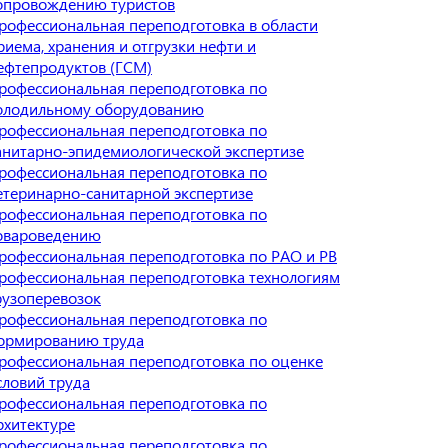
опровождению туристов
рофессиональная переподготовка в области
риема, хранения и отгрузки нефти и
ефтепродуктов (ГСМ)
рофессиональная переподготовка по
олодильному оборудованию
рофессиональная переподготовка по
анитарно-эпидемиологической экспертизе
рофессиональная переподготовка по
етеринарно-санитарной экспертизе
рофессиональная переподготовка по
овароведению
рофессиональная переподготовка по РАО и РВ
рофессиональная переподготовка технологиям
рузоперевозок
рофессиональная переподготовка по
ормированию труда
рофессиональная переподготовка по оценке
словий труда
рофессиональная переподготовка по
рхитектуре
рофессиональная переподготовка по