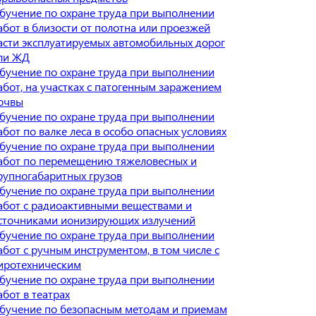
бучение по охране труда при выполнении
абот в близости от полотна или проезжей
асти эксплуатируемых автомобильных дорог
ли ЖД
бучение по охране труда при выполнении
абот, на участках с патогенным заражением
очвы
бучение по охране труда при выполнении
абот по валке леса в особо опасных условиях
бучение по охране труда при выполнении
абот по перемещению тяжеловесных и
рупногабаритных грузов
бучение по охране труда при выполнении
абот с радиоактивными веществами и
сточниками ионизирующих излучений
бучение по охране труда при выполнении
абот с ручным инструментом, в том числе с
иротехническим
бучение по охране труда при выполнении
абот в театрах
бучение по безопасным методам и приемам