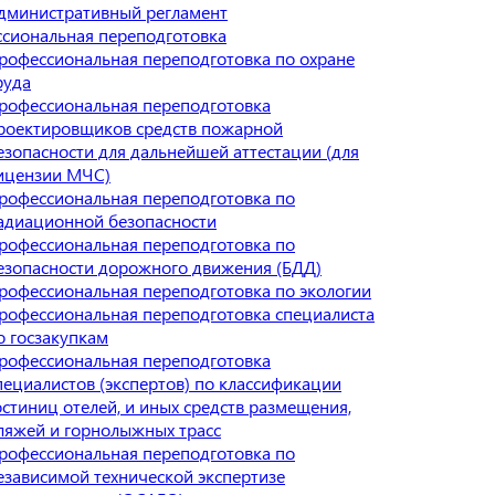
дминистративный регламент
сиональная переподготовка
рофессиональная переподготовка по охране
руда
рофессиональная переподготовка
роектировщиков средств пожарной
езопасности для дальнейшей аттестации (для
ицензии МЧС)
рофессиональная переподготовка по
адиационной безопасности
рофессиональная переподготовка по
езопасности дорожного движения (БДД)
рофессиональная переподготовка по экологии
рофессиональная переподготовка специалиста
о госзакупкам
рофессиональная переподготовка
пециалистов (экспертов) по классификации
остиниц отелей, и иных средств размещения,
ляжей и горнолыжных трасс
рофессиональная переподготовка по
езависимой технической экспертизе