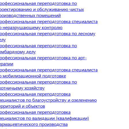
рофессиональная переподготовка по
роектированию и обслуживанию чистых
роизводственных помещений
рофессиональная переподготовка специалиста
о неразрушающему контролю
рофессиональная переподготовка по лесному
елу
рофессиональная переподготовка по
омбардному делу
рофессиональная переподготовка по арт-
ерапии
рофессиональная переподготовка специалиста
о мобилизационной подготовке
рофессиональная переподготовка по
хотничьему хозяйству
рофессиональная переподготовка
пециалистов по благоустройству и озеленению
ерриторий и объектов
рофессиональная переподготовка
пециалистов по валидации (квалификации)
армацевтического производства