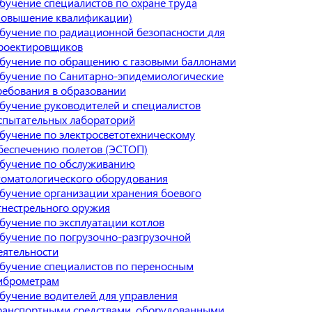
бучение специалистов по охране труда
повышение квалификации)
бучение по радиационной безопасности для
роектировщиков
бучение по обращению с газовыми баллонами
бучение по Санитарно-эпидемиологические
ребования в образовании
бучение руководителей и специалистов
спытательных лабораторий
бучение по электросветотехническому
беспечению полетов (ЭСТОП)
бучение по обслуживанию
томатологического оборудования
бучение организации хранения боевого
гнестрельного оружия
бучение по эксплуатации котлов
бучение по погрузочно-разгрузочной
еятельности
бучение специалистов по переносным
иброметрам
бучение водителей для управления
ранспортными средствами, оборудованными