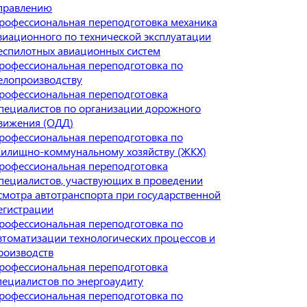
правлению
рофессиональная переподготовка механика
виационного по технической эксплуатации
еспилотных авиационных систем
рофессиональная переподготовка по
елопроизводству
рофессиональная переподготовка
пециалистов по организации дорожного
вижения (ОДД)
рофессиональная переподготовка по
илищно-коммунальному хозяйству (ЖКХ)
рофессиональная переподготовка
пециалистов, участвующих в проведении
смотра автотранспорта при государственной
егистрации
рофессиональная переподготовка по
втоматизации технологических процессов и
роизводств
рофессиональная переподготовка
пециалистов по энергоаудиту
рофессиональная переподготовка по