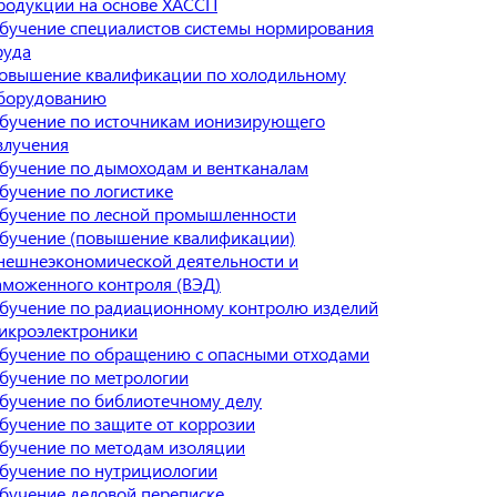
родукции на основе ХАССП
бучение специалистов системы нормирования
руда
овышение квалификации по холодильному
борудованию
бучение по источникам ионизирующего
злучения
бучение по дымоходам и вентканалам
бучение по логистике
бучение по лесной промышленности
бучение (повышение квалификации)
нешнеэкономической деятельности и
аможенного контроля (ВЭД)
бучение по радиационному контролю изделий
икроэлектроники
бучение по обращению с опасными отходами
бучение по метрологии
бучение по библиотечному делу
бучение по защите от коррозии
бучение по методам изоляции
бучение по нутрициологии
бучение деловой переписке