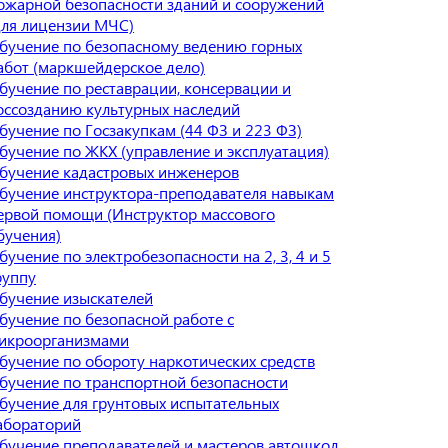
ожарной безопасности зданий и сооружений
для лицензии МЧС)
бучение по безопасному ведению горных
абот (маркшейдерское дело)
бучение по реставрации, консервации и
оссозданию культурных наследий
бучение по Госзакупкам (44 ФЗ и 223 ФЗ)
бучение по ЖКХ (управление и эксплуатация)
бучение кадастровых инженеров
бучение инструктора-преподавателя навыкам
ервой помощи (Инструктор массового
бучения)
бучение по электробезопасности на 2, 3, 4 и 5
руппу
бучение изыскателей
бучение по безопасной работе с
икроорганизмами
бучение по обороту наркотических средств
бучение по транспортной безопасности
бучение для грунтовых испытательных
абораторий
бучение преподавателей и мастеров автошкол