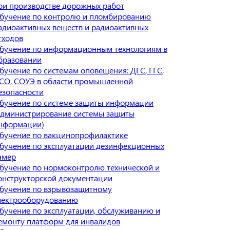
ри производстве дорожных работ
бучение по контролю и пломбированию
адиоактивных веществ и радиоактивных
тходов
бучение по информационным технологиям в
бразовании
бучение по системам оповещения: ДГС, ГГС,
СО, СОУЭ в области промышленной
езопасности
бучение по системе защиты информации
администрирование системы защиты
нформации)
бучение по вакцинопрофилактике
бучение по эксплуатации дезинфекционных
амер
бучение по нормоконтролю технической и
онструкторской документации
бучение по взрывозащитному
лектрооборудованию
бучение по эксплуатации, обслуживанию и
емонту платформ для инвалидов