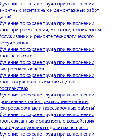
бучение по охране труда при выполнении
емонтных, монтажных и демонтажных работ
даний
бучение по охране труда при выполнении
абот при размещении, монтаже, техническом
бслуживании и ремонте технологического
борудования
бучение по охране труда при выполнении
абот на высоте
бучение по охране труда при выполнении
ожароопасных работ
бучение по охране труда при выполнении
абот в ограниченных и замкнутых
ространствах
бучение по охране труда при выполнении
троительных работ (окрасочные работы,
лектросварочные и газосварочные работы)
бучение по охране труда при выполнении
абот, связанных с опасностью воздействия
ильнодействующих и ядовитых веществ
бучение по охране труда при выполнении