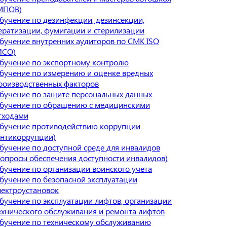
МПОВ)
бучение по дезинфекции, дезинсекции,
ератизации, фумигации и стерилизации
бучение внутренних аудиторов по СМК ISO
ИСО)
бучение по экспортному контролю
бучение по измерению и оценке вредных
роизводственных факторов
бучение по защите персональных данных
бучение по обращению с медицинскими
тходами
бучение противодействию коррупции
антикоррупции)
бучение по доступной среде для инвалидов
вопросы обеспечения доступности инвалидов)
бучение по организации воинского учета
бучение по безопасной эксплуатации
лектроустановок
бучение по эксплуатации лифтов, организации
ехнического обслуживания и ремонта лифтов
бучение по техническому обслуживанию