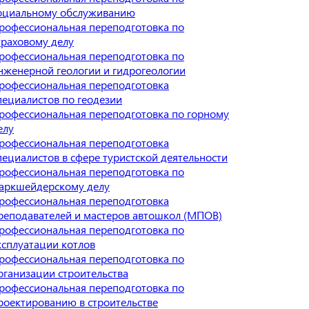
оциальному обслуживанию
рофессиональная переподготовка по
траховому делу
рофессиональная переподготовка по
нженерной геологии и гидрогеологии
рофессиональная переподготовка
пециалистов по геодезии
рофессиональная переподготовка по горному
елу
рофессиональная переподготовка
пециалистов в сфере туристской деятельности
рофессиональная переподготовка по
аркшейдерскому делу
рофессиональная переподготовка
реподавателей и мастеров автошкол (МПОВ)
рофессиональная переподготовка по
ксплуатации котлов
рофессиональная переподготовка по
рганизации строительства
рофессиональная переподготовка по
роектированию в строительстве