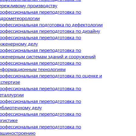
ережливому производству
рофессиональная переподготовка по
идрометеорологии
рофессиональная подготовка по дефектологии
рофессиональная переподготовка по дизайну
рофессиональная переподготовка по
нженерному делу
рофессиональная переподготовка по
нженерным системам зданий и сооружений
рофессиональная переподготовка по
нформационным технологиям
рофессиональная переподготовка по оценке и
кспертизе
рофессиональная переподготовка по
еталлургии
рофессиональная переподготовка по
иблиотечному делу
рофессиональная переподготовка по
огистике
рофессиональная переподготовка по
ашиностроению