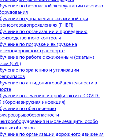
бучение по безопасной эксплуатации газового
борудования
бучение по управлению скважиной при
азонефтеводопроявлениях (ГНВП)
бучение по организации и проведению
роизводственного контроля
бучение по погрузке и выгрузке на
елезнодорожном транспорте
бучение по работе с сжиженным (сжатым)
азом (СУГ)
бучение по хранению и утилизации
оеприпасов
бучение по антидопинговой деятельности в
порте
бучение по лечению и профилактике COVID-
9 (Коронавирусная инфекция)
бучение по обеспечению
ожаровзрывобезопасности
лектрооборудования и молниезащиты особо
ажных объектов
бучение по организации дорожного движения