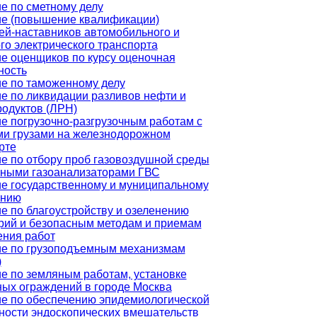
е по сметному делу
е (повышение квалификации)
ей-наставников автомобильного и
го электрического транспорта
е оценщиков по курсу оценочная
ность
е по таможенному делу
е по ликвидации разливов нефти и
одуктов (ЛРН)
е погрузочно-разгрузочным работам с
и грузами на железнодорожном
рте
е по отбору проб газовоздушной среды
ными газоанализаторами ГВС
е государственному и муниципальному
ению
е по благоустройству и озеленению
рий и безопасным методам и приемам
ния работ
е по грузоподъемным механизмам
)
е по земляным работам, установке
ых ограждений в городе Москва
е по обеспечению эпидемиологической
ности эндоскопических вмешательств