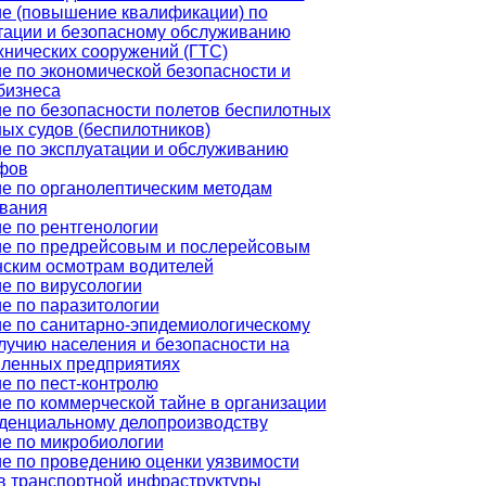
е (повышение квалификации) по
тации и безопасному обслуживанию
хнических сооружений (ГТС)
е по экономической безопасности и
бизнеса
е по безопасности полетов беспилотных
ых судов (беспилотников)
е по эксплуатации и обслуживанию
фов
е по органолептическим методам
вания
е по рентгенологии
е по предрейсовым и послерейсовым
ским осмотрам водителей
е по вирусологии
е по паразитологии
е по санитарно-эпидемиологическому
лучию населения и безопасности на
ленных предприятиях
е по пест-контролю
е по коммерческой тайне в организации
денциальному делопроизводству
е по микробиологии
е по проведению оценки уязвимости
в транспортной инфраструктуры