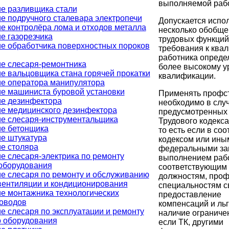
выполняемой раб
е разливщика стали
е подручного сталевара электропечи
Допускается испо
е контролёра лома и отходов металла
несколько обобщ
е газорезчика
трудовых функций
е обработчика поверхностных пороков
требования к ква
работника опреде
е слесаря-ремонтника
более высокому 
е вальцовщика стана горячей прокатки
квалификации.
е оператора манипулятора
е машиниста буровой установки
Применять профс
е дезинфектора
необходимо в случ
е медицинского дезинфектора
предусмотренных с
е слесаря-инструментальщика
Трудового кодекса 
е бетонщика
то есть если в соо
е штукатура
кодексом или ины
е столяра
федеральными за
е слесаря-электрика по ремонту
выполнением рабо
оборудования
соответствующим
е слесаря по ремонту и обслуживанию
должностям, проф
вентиляции и кондиционирования
специальностям с
е монтажника технологических
предоставление
оводов
компенсаций и льг
е слесаря по эксплуатации и ремонту
наличие ограниче
о оборудования
если ТК, другими