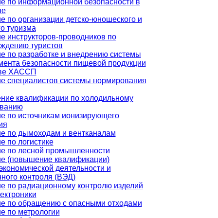
е по информационной безопасности в
не
е по организации детско-юношеского и
го туризма
е инструкторов-проводников по
ждению туристов
е по разработке и внедрению системы
ента безопасности пищевой продукции
ове ХАССП
е специалистов системы нормирования
ие квалификации по холодильному
ованию
е по источникам ионизирующего
ия
е по дымоходам и вентканалам
е по логистике
е по лесной промышленности
е (повышение квалификации)
кономической деятельности и
ного контроля (ВЭД)
е по радиационному контролю изделий
ектроники
е по обращению с опасными отходами
е по метрологии