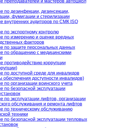
е преподавателей и мастеров автошкол
е по дезинфекции, дезинсекции,
ации, фумигации и стерилизации
е внутренних аудиторов по СМК ISO
е по экспортному контролю
е по измерению и оценке вредных
дственных факторов
е по защите персональных данных
е по обращению с медицинскими
и
е противодействию коррупции
ррупции)
е по доступной среде для инвалидов
ы обеспечения доступности инвалидов)
е по организации воинского учета
е по безопасной эксплуатации
установок
е по эксплуатации лифтов, организации
ского обслуживания и ремонта лифтов
е по техническому обслуживанию
ской техники
е по безопасной эксплуатации тепловых
становок