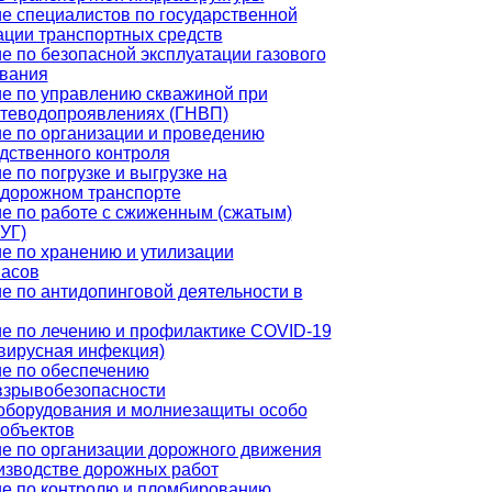
е специалистов по государственной
ации транспортных средств
е по безопасной эксплуатации газового
вания
е по управлению скважиной при
теводопроявлениях (ГНВП)
е по организации и проведению
дственного контроля
е по погрузке и выгрузке на
дорожном транспорте
е по работе с сжиженным (сжатым)
СУГ)
е по хранению и утилизации
асов
е по антидопинговой деятельности в
е по лечению и профилактике COVID-19
вирусная инфекция)
е по обеспечению
зрывобезопасности
оборудования и молниезащиты особо
объектов
е по организации дорожного движения
изводстве дорожных работ
е по контролю и пломбированию