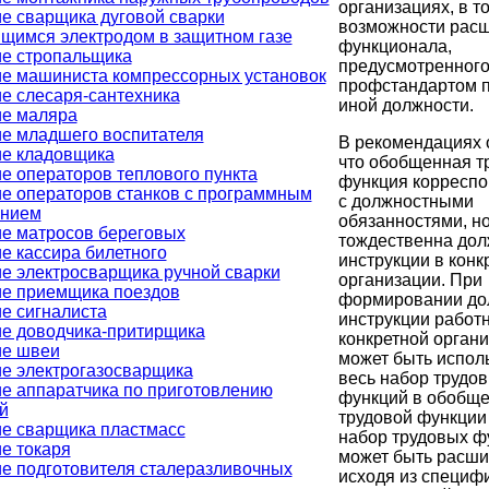
организациях, в т
е сварщика дуговой сварки
возможности рас
щимся электродом в защитном газе
функционала,
е стропальщика
предусмотренног
е машиниста компрессорных установок
профстандартом п
е слесаря-сантехника
иной должности.
е маляра
е младшего воспитателя
В рекомендациях 
е кладовщика
что обобщенная т
е операторов теплового пункта
функция корреспо
е операторов станков с программным
с должностными
ением
обязанностями, но
е матросов береговых
тождественна дол
е кассира билетного
инструкции в конк
е электросварщика ручной сварки
организации. При
е приемщика поездов
формировании до
е сигналиста
инструкции работн
е доводчика-притирщика
конкретной орган
ие швеи
может быть испол
е электрогазосварщика
весь набор трудо
е аппаратчика по приготовлению
функций в обобщ
й
трудовой функции
е сварщика пластмасс
набор трудовых ф
е токаря
может быть расш
е подготовителя сталеразливочных
исходя из специф