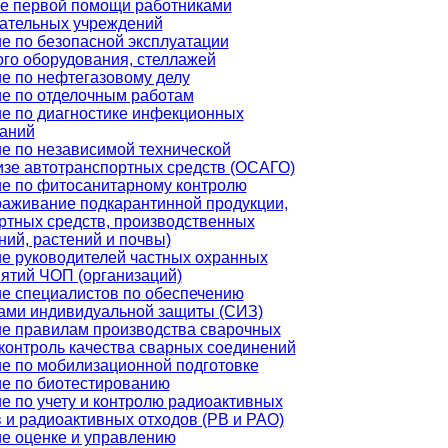
е первой помощи работниками
ательных учреждений
е по безопасной эксплуатации
ого оборудования, стеллажей
е по нефтегазовому делу
е по отделочным работам
е по диагностике инфекционных
аний
е по независимой технической
изе автотранспортных средств (ОСАГО)
е по фитосанитарному контролю
раживание подкарантинной продукции,
ртных средств, производственных
ий, растений и почвы)
е руководителей частных охранных
ятий ЧОП (организаций)
е специалистов по обеспечению
ами индивидуальной защиты (СИЗ)
е правилам производства сварочных
 контроль качества сварных соединений
е по мобилизационной подготовке
е по биотестированию
е по учету и контролю радиоактивных
 и радиоактивных отходов (РВ и РАО)
е оценке и управлению