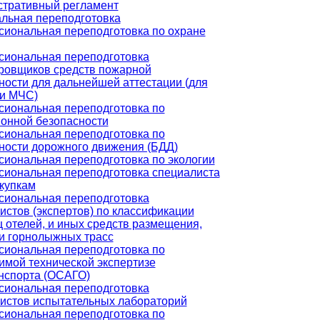
тративный регламент
льная переподготовка
иональная переподготовка по охране
иональная переподготовка
ровщиков средств пожарной
ности для дальнейшей аттестации (для
и МЧС)
иональная переподготовка по
онной безопасности
иональная переподготовка по
ности дорожного движения (БДД)
иональная переподготовка по экологии
иональная переподготовка специалиста
акупкам
иональная переподготовка
истов (экспертов) по классификации
ц отелей, и иных средств размещения,
и горнолыжных трасс
иональная переподготовка по
имой технической экспертизе
нспорта (ОСАГО)
иональная переподготовка
истов испытательных лабораторий
иональная переподготовка по