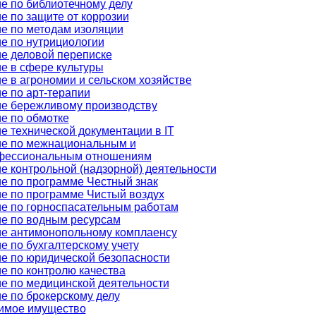
е по библиотечному делу
е по защите от коррозии
е по методам изоляции
е по нутрициологии
е деловой переписке
е в сфере культуры
е в агрономии и сельском хозяйстве
е по арт-терапии
е бережливому производству
е по обмотке
е технической документации в IT
е по межнациональным и
фессиональным отношениям
е контрольной (надзорной) деятельности
е по программе Честный знак
е по программе Чистый воздух
е по горноспасательным работам
е по водным ресурсам
е антимонопольному комплаенсу
е по бухгалтерскому учету
е по юридической безопасности
е по контролю качества
е по медицинской деятельности
е по брокерскому делу
имое имущество