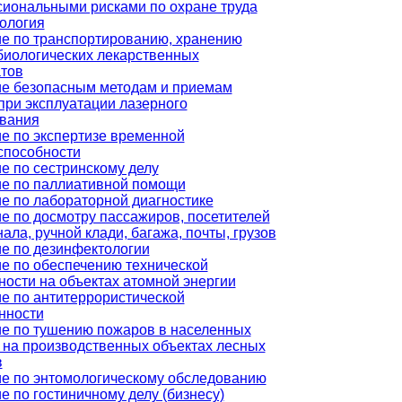
иональными рисками по охране труда
ология
е по транспортированию, хранению
иологических лекарственных
тов
е безопасным методам и приемам
при эксплуатации лазерного
вания
е по экспертизе временной
способности
е по сестринскому делу
е по паллиативной помощи
е по лабораторной диагностике
е по досмотру пассажиров, посетителей
ала, ручной клади, багажа, почты, грузов
е по дезинфектологии
е по обеспечению технической
ности на объектах атомной энергии
е по антитеррористической
нности
е по тушению пожаров в населенных
, на производственных объектах лесных
в
е по энтомологическому обследованию
е по гостиничному делу (бизнесу)