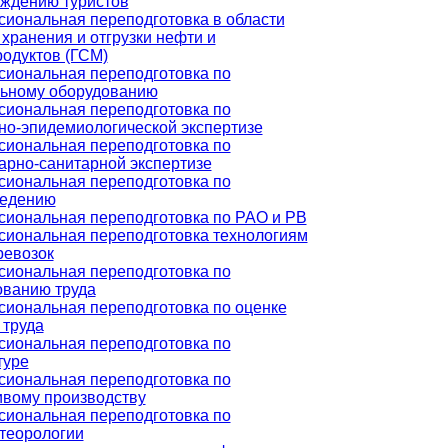
ждению туристов
иональная переподготовка в области
 хранения и отгрузки нефти и
одуктов (ГСМ)
иональная переподготовка по
ьному оборудованию
иональная переподготовка по
но-эпидемиологической экспертизе
иональная переподготовка по
арно-санитарной экспертизе
иональная переподготовка по
ведению
иональная переподготовка по РАО и РВ
иональная переподготовка технологиям
ревозок
иональная переподготовка по
ванию труда
иональная переподготовка по оценке
 труда
иональная переподготовка по
туре
иональная переподготовка по
вому производству
иональная переподготовка по
теорологии