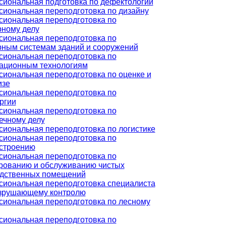
иональная подготовка по дефектологии
иональная переподготовка по дизайну
иональная переподготовка по
ному делу
иональная переподготовка по
ным системам зданий и сооружений
иональная переподготовка по
ационным технологиям
иональная переподготовка по оценке и
изе
иональная переподготовка по
ргии
иональная переподготовка по
ечному делу
иональная переподготовка по логистике
иональная переподготовка по
строению
иональная переподготовка по
рованию и обслуживанию чистых
дственных помещений
иональная переподготовка специалиста
зрушающему контролю
иональная переподготовка по лесному
иональная переподготовка по