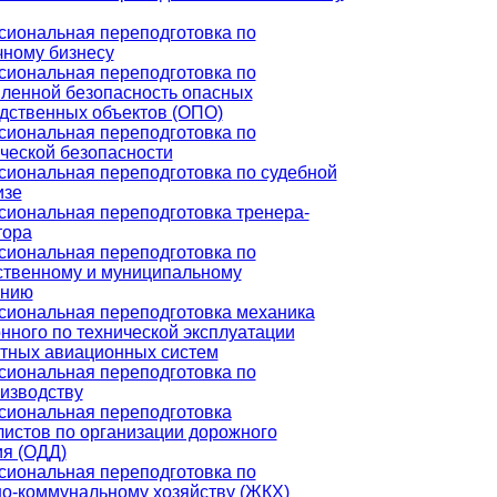
иональная переподготовка по
чному бизнесу
иональная переподготовка по
енной безопасность опасных
дственных объектов (ОПО)
иональная переподготовка по
ческой безопасности
иональная переподготовка по судебной
изе
иональная переподготовка тренера-
тора
иональная переподготовка по
ственному и муниципальному
ению
иональная переподготовка механика
нного по технической эксплуатации
тных авиационных систем
иональная переподготовка по
изводству
иональная переподготовка
истов по организации дорожного
я (ОДД)
иональная переподготовка по
-коммунальному хозяйству (ЖКХ)