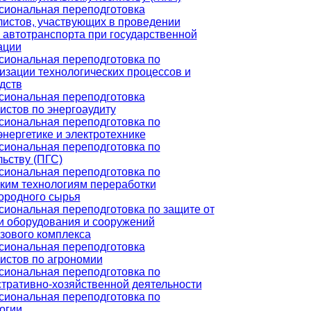
иональная переподготовка
истов, участвующих в проведении
 автотранспорта при государственной
ации
иональная переподготовка по
изации технологических процессов и
дств
иональная переподготовка
истов по энергоаудиту
иональная переподготовка по
энергетике и электротехнике
иональная переподготовка по
льству (ПГС)
иональная переподготовка по
ким технологиям переработки
ородного сырья
иональная переподготовка по защите от
и оборудования и сооружений
зового комплекса
иональная переподготовка
истов по агрономии
иональная переподготовка по
тративно-хозяйственной деятельности
иональная переподготовка по
огии