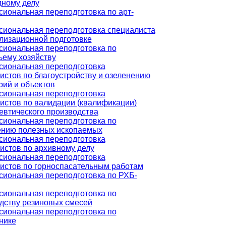
ному делу
иональная переподготовка по арт-
иональная переподготовка специалиста
лизационной подготовке
иональная переподготовка по
ьему хозяйству
иональная переподготовка
истов по благоустройству и озеленению
рий и объектов
иональная переподготовка
истов по валидации (квалификации)
втического производства
иональная переподготовка по
нию полезных ископаемых
иональная переподготовка
истов по архивному делу
иональная переподготовка
истов по горноспасательным работам
иональная переподготовка по РХБ-
иональная переподготовка по
дству резиновых смесей
иональная переподготовка по
нике