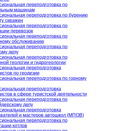
иональная переподготовка по
ельным машинам
иональная переподготовка по бурению
ту скважин
иональная переподготовка по
ации перевозок
иональная переподготовка по
ному обслуживанию
иональная переподготовка по
ому делу
иональная переподготовка по
ной геологии и гидрогеологии
иональная переподготовка
истов по геодезии
иональная переподготовка по горному
иональная переподготовка
истов в сфере туристской деятельности
иональная переподготовка по
дерскому делу
иональная переподготовка
вателей и мастеров автошкол (МПОВ)
иональная переподготовка по
тации котлов
иональная переподготовка по