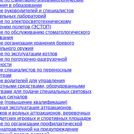
ния в образовании
е руководителей и специалистов
ельных лабораторий
е по электросветотехническому
ению полетов (ЭСТОП)
е по обслуживанию стоматологического
вания
е организации хранения боевого
ельного оружия
е по эксплуатации котлов
е по погрузочно-разгрузочной
ности
е специалистов по переносным
етрам
е водителей для управления
ртными средствами, оборудованными
твами для подачи специальных световых
вых сигналов
е (повышение квалификации)
ная эксплуатация аттракционов,
ков и водных аттракционов, веревочных
 детских игровых и спортивных площадок
е по организации профилактической
 направленной на предупреждение