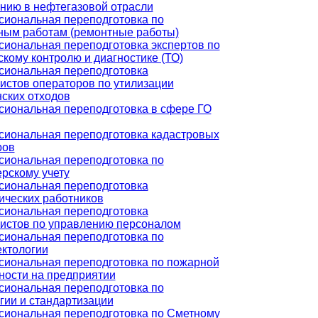
нию в нефтегазовой отрасли
иональная переподготовка по
ным работам (ремонтные работы)
иональная переподготовка экспертов по
скому контролю и диагностике (ТО)
иональная переподготовка
истов операторов по утилизации
ских отходов
иональная переподготовка в сфере ГО
иональная переподготовка кадастровых
ров
иональная переподготовка по
ерскому учету
иональная переподготовка
ических работников
иональная переподготовка
истов по управлению персоналом
иональная переподготовка по
ктологии
иональная переподготовка по пожарной
ности на предприятии
иональная переподготовка по
гии и стандартизации
иональная переподготовка по Сметному