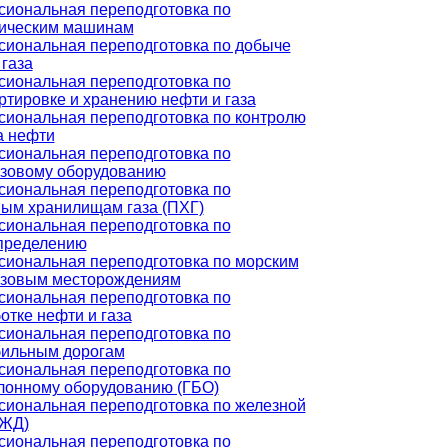
иональная переподготовка по
ическим машинам
иональная переподготовка по добыче
 газа
иональная переподготовка по
ртировке и хранению нефти и газа
иональная переподготовка по контролю
а нефти
иональная переподготовка по
зовому оборудованию
иональная переподготовка по
ым хранилищам газа (ПХГ)
иональная переподготовка по
пределению
иональная переподготовка по морским
азовым месторождениям
иональная переподготовка по
отке нефти и газа
иональная переподготовка по
ильным дорогам
иональная переподготовка по
лонному оборудованию (ГБО)
иональная переподготовка по железной
(ЖД)
иональная переподготовка по