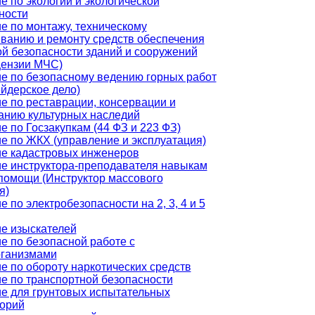
е по экологии и экологической
ности
е по монтажу, техническому
ванию и ремонту средств обеспечения
й безопасности зданий и сооружений
цензии МЧС)
е по безопасному ведению горных работ
йдерское дело)
е по реставрации, консервации и
анию культурных наследий
е по Госзакупкам (44 ФЗ и 223 ФЗ)
е по ЖКХ (управление и эксплуатация)
е кадастровых инженеров
е инструктора-преподавателя навыкам
помощи (Инструктор массового
я)
 по электробезопасности на 2, 3, 4 и 5
е изыскателей
е по безопасной работе с
рганизмами
е по обороту наркотических средств
е по транспортной безопасности
е для грунтовых испытательных
орий