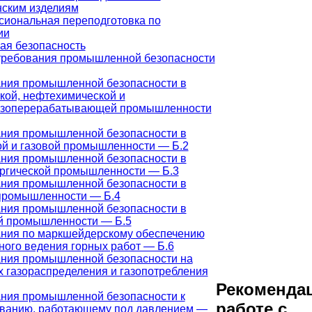
ским изделиям
иональная переподготовка по
ии
я безопасность
ребования промышленной безопасности
ния промышленной безопасности в
кой, нефтехимической и
азоперерабатывающей промышленности
ния промышленной безопасности в
й и газовой промышленности — Б.2
ния промышленной безопасности в
ргической промышленности — Б.3
ния промышленной безопасности в
промышленности — Б.4
ния промышленной безопасности в
й промышленности — Б.5
ния по маркшейдерскому обеспечению
ного ведения горных работ — Б.6
ния промышленной безопасности на
х газораспределения и газопотребления
Рекоменда
ния промышленной безопасности к
работе с
ванию, работающему под давлением —