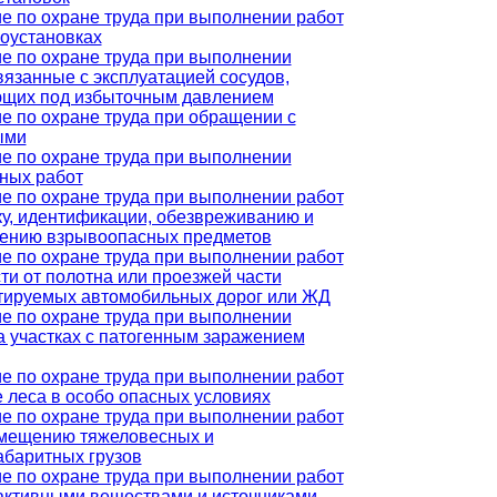
е по охране труда при выполнении работ
роустановках
е по охране труда при выполнении
связанные с эксплуатацией сосудов,
щих под избыточным давлением
е по охране труда при обращении с
ыми
е по охране труда при выполнении
ных работ
е по охране труда при выполнении работ
ку, идентификации, обезвреживанию и
ению взрывоопасных предметов
е по охране труда при выполнении работ
сти от полотна или проезжей части
тируемых автомобильных дорог или ЖД
е по охране труда при выполнении
на участках с патогенным заражением
е по охране труда при выполнении работ
е леса в особо опасных условиях
е по охране труда при выполнении работ
мещению тяжеловесных и
абаритных грузов
е по охране труда при выполнении работ
активными веществами и источниками