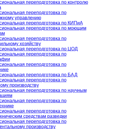
иональная переподготовка по контролю
а
иональная переподготовка по
жному управлению
иональная переподготовка по КИПиА
иональная переподготовка по моющим
ам
иональная переподготовка по
ильному хозяйству
иональная переподготовка по ЦОД
иональная переподготовка по
афии
иональная переподготовка по
нике
иональная переподготовка по БАД
иональная переподготовка по
ому производству
иональная переподготовка по научным
ациям
иональная переподготовка по
ехнике
иональная переподготовка по
хническим средствам разведки
иональная переподготовка по
ентальному производству