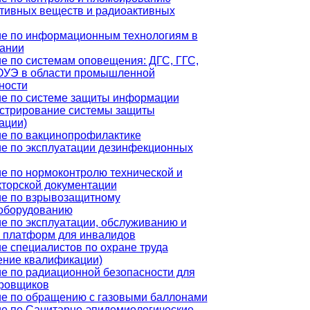
тивных веществ и радиоактивных
е по информационным технологиям в
ании
е по системам оповещения: ДГС, ГГС,
ОУЭ в области промышленной
ности
е по системе защиты информации
стрирование системы защиты
ации)
е по вакцинопрофилактике
е по эксплуатации дезинфекционных
е по нормоконтролю технической и
кторской документации
е по взрывозащитному
оборудованию
е по эксплуатации, обслуживанию и
 платформ для инвалидов
е специалистов по охране труда
ние квалификации)
е по радиационной безопасности для
ровщиков
е по обращению с газовыми баллонами
е по Санитарно-эпидемиологические