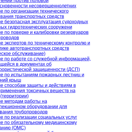
лений против половой
сновенности несовершеннолетних
е по организации технического
вания транспортных средств
е безопасная эксплуатация судоходных
вых гидротехнических сооружени
е по поверке и калибровки резервуаров
проводов
е экспертов по техническому контролю и
тике автотранспортных средств
еское обслуживание)
е по работе со служебной информацией,
щейся в документах об
рористической защищенности (ДСП)
е по испытаниям пожарных лестниц и
ений крыш
е способам защиты и действиям в
применения токсичных веществ на
 (территории)
е методам работы на
пекционном оборудовании для
вания трубопроводов
е по реализации социальных услуг
е по обязательному медицинскому
анию (ОМС)