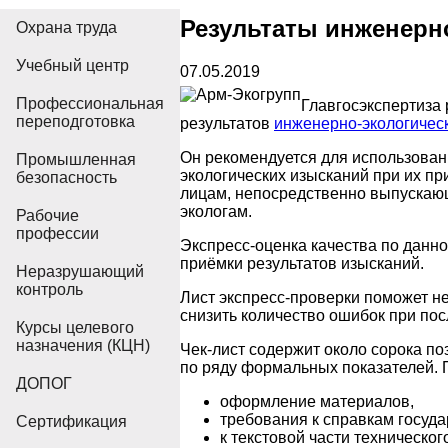
Результаты инженерн
Охрана труда
Учебный центр
07.05.2019
Профессиональная
Главгосэкспертиза 
переподготовка
результатов
инженерно-экологичес
Он рекомендуется для использова
Промышленная
экологических изысканий при их п
безопасность
лицам, непосредственно выпускаю
экологам.
Рабочие
профессии
Экспресс-оценка качества по данн
приёмки результатов изысканий.
Неразрушающий
контроль
Лист экспресс-проверки поможет не
снизить количество ошибок при по
Курсы целевого
назначения (КЦН)
Чек-лист содержит около сорока п
по ряду формальных показателей. П
ДОПОГ
оформление материалов,
требования к справкам госуд
Сертификация
к текстовой части технического