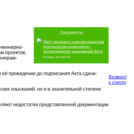
Документы
Лист экспресс-оценки качества
результатов инженерно-
инженерно-
экологических изысканий.docx
м проектов,
енерам-
Размер: 58.409 Кб
 её проведении до подписания Акта сдачи-
Возврат
к списку
ских изысканий, но и в значительной степени
являют недостатки представленной документации